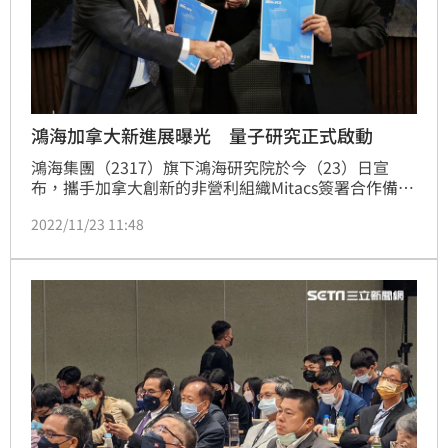
鴻海加拿大新進展曝光 量子研究正式啟動
鴻海集團（2317）旗下鴻海研究院於今（23）日宣
布，攜手加拿大創新的非營利組織Mitacs簽署合作備忘
錄，雙方將在加拿大駐台北辦事處的積極推動下，合力
2022/11/23 11:48
於加拿大進行量子前瞻技術研究；合作由研究院執行長
李維斌與Mitacs執行長John Hepburn親自簽署，
Mitacs將運用其在加拿大龐大且重要的高等教育研究機
構網路，提供資金及人才發展方面的建議，鴻海專注推
動量子領域研究。（記者：吳康瑋）