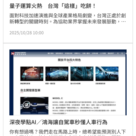
量子運算火熱 台灣「這樣」吃餅！
面對科技加速演進與全球產業格局劇變，台灣正處於創
新轉型的關鍵時刻。為協助業界掌握未來發展脈動，工
研院在經濟部產業技術司指導下，於今（28）日至31
2025/10/28 10:00
日及11月3日至7日舉辦「眺望2026產業發展趨勢研討
會」，以「AI躍飛・量子啟航」為主軸，匯聚國內外產
業專家與資深分析師，前瞻解析全球經濟與科技變化，
共同探索台灣產業邁向高值化與永續發展的新路徑。
深夜學點AI／鴻海讓自駕車秒懂人車行為
你有想過嗎？我們走在馬路上時，總希望能預測別人下