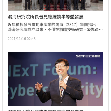
鴻海研究院所長晉見總統談半導體發展
近年積極發展電動車產業的鴻海（2317）集團指出，
鴻海研究院成立以來，不僅在前瞻技術研究、凝聚產業
共識獲得不錯成果，研究所成員也陸續獲得產官學界高
2021/11/16 02:43
度肯定。鴻海研究院半導體研究所郭浩中所長，因長期
致力於化合物半導體研究，榮獲中國工程師學會110年
度「傑出工程師教授獎」，16日前往總統府晉見總統蔡
英文。