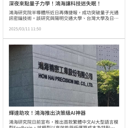
深夜來點量子力學！鴻海讓科技迷失眠！
鴻海研究院半導體所近日再傳捷報，成功突破量子光通
訊密鑰技術。該研究與陽明交通大學、台灣大學及日本
情報通信研究機構（National Institute of 
2025/03/11 11:50
Information and Communications Technology, 
NICT）攜手合作，聚焦於非同步式離散相位位移量子
金鑰分配。
輝達助攻！鴻海推出決策級AI神器
鴻海研究院日前宣布，推出首款繁體中文AI大型語言模
型FoxBrain。該模型以高效能與低運算成本為特點，