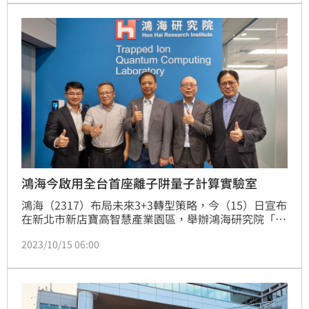
率與能耗對生成式AI發展的瓶頸，企業規模將由運算力
重新定義等，論壇中鴻海也首次對外同步揭露集團三大
平台在AI運用的階段性成果。
鴻海今啟用全台首座離子阱量子計算實驗室
鴻海（2317）布局未來3+3轉型策略，今（15）日宣布
在新北市新店寶高智慧產業園區，舉辦鴻海研究院「離
子阱量子計算實驗室」啟用儀式，全台產業界首座量子
2023/10/15 06:00
電腦開發中心正式亮相。鴻海表示，未來此實驗室將投
入新世代AI與車用相關技術所需之高效計算能力，為集
團在量子科技領域布局打下穩健的基礎。（記者：王翊
綺）