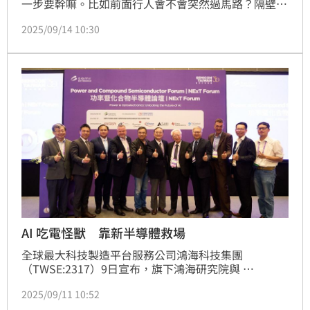
一步要幹嘛。比如前面行人會不會突然過馬路？隔壁車
道的車會不會硬切進來？這些瞬間的判斷，對人類駕駛
2025/09/14 10:30
來說靠的是經驗與直覺，但對自駕車來說，這卻是生死
攸關的難題。要是算錯一步，可能就發生事故。現在，
台灣鴻海研究院帶來了一個答案。
AI 吃電怪獸 靠新半導體救場
全球最大科技製造平台服務公司鴻海科技集團
（TWSE:2317）9日宣布，旗下鴻海研究院與 
SEMICON Taiwan 再度合作，在台北南港展覽館 2 館
2025/09/11 10:52
舉辦「功率暨光電半導體論壇／NExT Forum 