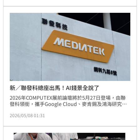
34.132兆位元的傳輸速度。此突破不僅解決傳統銅線傳
輸的散熱與頻寬瓶頸，更透過GSSG電極配置優化訊號
清晰度，有效降低晶片能耗。鴻海研究院表示，此技術
為未來共同封裝光學（CPO）奠定基礎，將顯著加速AI
與雲端服務效能，推動綠能晶片發展，為半導體產業帶
來革命性進化。
新／聯發科總座出馬！AI錢景全說了
2026年COMPUTEX展前論壇將於5月27日登場，由聯
發科領銜，攜手Google Cloud、麥肯錫及鴻海研究院
等巨頭，剖析Agentic AI的落地實踐。論壇聚焦AI轉型
2026/05/08 01:31
中的電力、散熱與資安挑戰，並探討如何將AI應用於零
售與醫療場域以應對缺工壓力。聯發科總經理陳冠州將
親自揭示端雲整合新願景，帶領百工百業邁向智能化。
活動現已開放報名，是掌握全球AI商機與技術脈動的絕