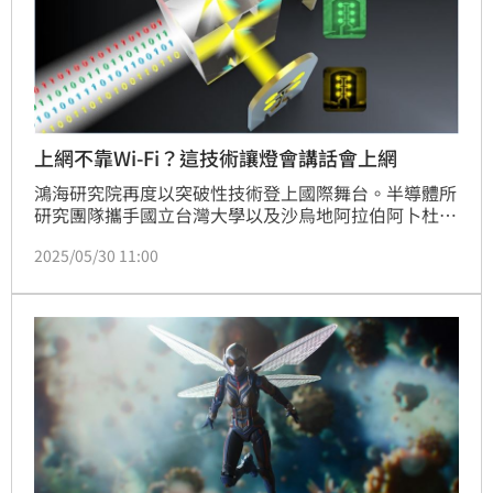
上網不靠Wi-Fi？這技術讓燈會講話會上網
鴻海研究院再度以突破性技術登上國際舞台。半導體所
研究團隊攜手國立台灣大學以及沙烏地阿拉伯阿卜杜拉
國王科技大學（KAUST），共同成功開發出結合紅、
2025/05/30 11:00
黃、綠、藍四色微型發光二極體（μ-LEDs）的多波長
可見光通訊系統，實現高速可見光通訊與晶片間光互
連。