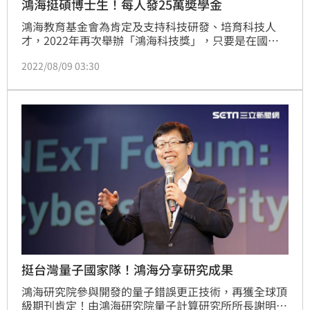
鴻海挺碩博士生！每人發25萬奬學金
鴻海教育基金會為肯定及支持科技研發、培育科技人
才，2022年再次舉辦「鴻海科技獎」，只要是在國內
外就讀之碩博士生，以電動車或機器人為主題而於電
2022/08/09 03:30
池、電機、電控，或於AI、半導體、新世代通訊、低軌
衛星、資安、量子計算等領域有所研究及成果者，均可
來報名，每人獎金高達新台幣25萬元，並有機會進入鴻
海實習甚至就業。（記者：戴玉翔報導）
挺台灣量子國家隊！鴻海分享研究成果
鴻海研究院參與開發的量子錯誤更正技術，再獲全球頂
級期刊肯定！由鴻海研究院量子計算研究所所長謝明