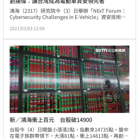
劉揚偉：讓台灣成為電動車資安領先者
鴻海（2317）研究院今（3）日舉辦「NExT Forum：
Cybersecurity Challenges in E-Vehicle」資安技術論
壇，聚焦車載資安問題的機遇和挑戰，鴻海董事長劉揚
2021/03/03 12:04
偉致詞時表示，「希望把台灣打造成EV資通安全領域
上，全球的領先者以及環境，讓未來EV上的資通安全，
只要通過台灣場域測試，資通安全都是全球領先，讓使
用者放心。」（記者：戴玉翔報導）
新／鴻海衝上百元 台股破14900
台股今（4）日開盤小漲漲2點，指數來14735點。盤中
在電子族群帶領下，大漲81點，衝上14813點，再創歷