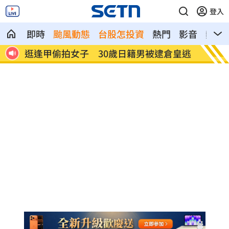
登入
即時
颱風動態
台股怎投資
熱門
影音
熱搜
皇逃
姜厚任揭「和女友前夫是好友」撇小三傳
挺賴瑞
言