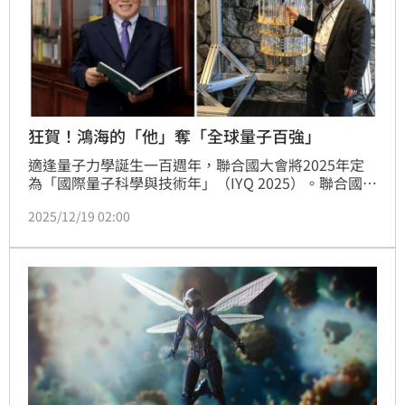
狂賀！鴻海的「他」奪「全球量子百強」
適逢量子力學誕生一百週年，聯合國大會將2025年定
為「國際量子科學與技術年」（IYQ 2025）。聯合國教
科文組織（UNESCO）為表彰全球在量子領域具重大貢
2025/12/19 02:00
獻的關鍵人物，發起全球「量子百強（Quantum 
100）」倡議。鴻海精密工業股份有限公司董事、鴻海
研究院諮詢委員暨中原大學講座教授張慶瑞，17日成功
獲選為全球百強成員，不僅肯定其個人成就，更彰顯台
灣在國際量子科技版圖中的重要影響力。