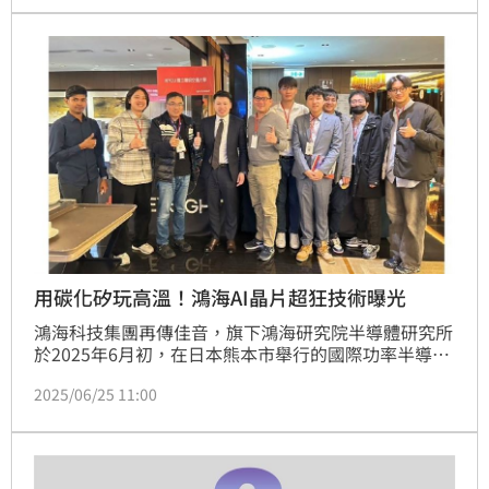
2025」。此次論壇以「Power & Optoelectronics: 
Unlocking the Future of AI」為主題，聚焦功率與光
電半導體在新世代 AI 伺服器與資料中心的應用，
用碳化矽玩高溫！鴻海AI晶片超狂技術曝光
鴻海科技集團再傳佳音，旗下鴻海研究院半導體研究所
於2025年6月初，在日本熊本市舉行的國際功率半導體
頂級會議IEEE ISPSD 2025上，發表兩項具有前瞻性的
2025/06/25 11:00
晶片研發成果，包含應用於AI伺服器的高溫單晶片整合
電路技術，以及具備節能與啟動保護機制的電源控制解
決方案，獲得國際產學界高度肯定，展現台灣高階半導
體技術的實力。