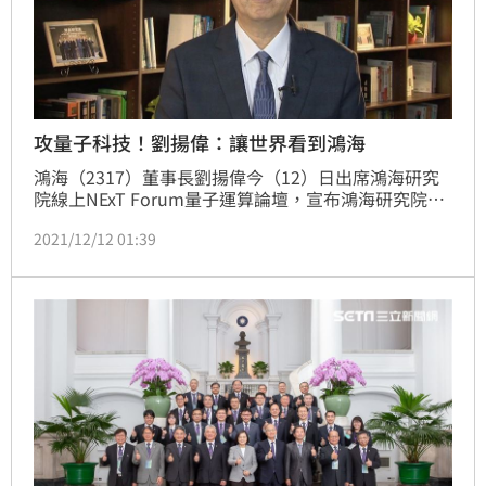
攻量子科技！劉揚偉：讓世界看到鴻海
鴻海（2317）董事長劉揚偉今（12）日出席鴻海研究
院線上NExT Forum量子運算論壇，宣布鴻海研究院將
成立「離子阱實驗室」，劉揚偉表示，台灣擁有全球頂
2021/12/12 01:39
尖半導體產業，可以加速量子電腦硬體的研發，量子計
算將是集團邁向F3.0科技鴻海的重要武器，要讓世界看
到鴻海在前瞻技術的軟硬實力。（記者：戴玉翔報導）