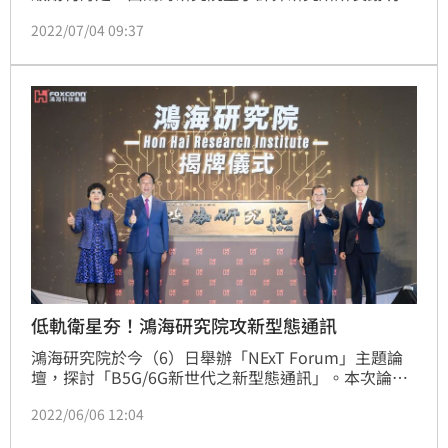
修、美國普林斯頓大學Vincent H. Poor教授及其合作
2022/07/04 09:37
夥伴完成的最新研究成果，於全球頂級期刊《美國國家
科學院院刊》發表，該研究發展了新的量子錯誤更正的
技術，構造出更優秀的錯誤更正碼，提升量子硬體效
能。（記者：戴玉翔報導）
低軌衛星夯！鴻海研究院攻新型態通訊
鴻海研究院於今（6）日舉辦「NExT Forum」主題論
壇，探討「B5G/6G新世代之新型態通訊」。本次論壇
以π為概念構想，將探討B5G/6G技術發展與趨勢，聚
2022/06/06 12:04
焦「智慧車聯網」技術以及探討「低軌衛星通訊」技術
及垂直應用。（記者：戴玉翔報導）