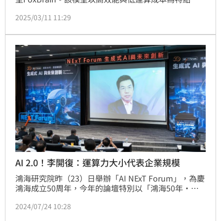
僅耗時四週完成訓練，具備數據分析、決策輔助、文書
2025/03/11 11:29
協作、數學推理、邏輯解題及代碼生成等多重能力。未
來，鴻海計畫將FoxBrain對外開源，期望推動台灣AI技
術發展。
AI 2.0！李開復：運算力大小代表企業規模
鴻海研究院昨（23）日舉辦「AI NExT Forum」，為慶
鴻海成立50周年，今年的論壇特別以「鴻海50年•智
慧新紀元：生成式AI與未來創新」為主題，邀多位國內
2024/07/24 10:28
外重量級專家學者齊聚一堂，總共吸引964位線上線下
觀眾參與。探討議題從AI 轉變到2.0時代的變化，到效