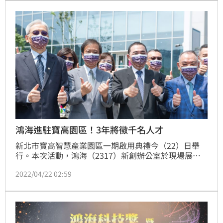
鴻海進駐寶高園區！3年將徵千名人才
新北市寶高智慧產業園區一期啟用典禮今（22）日舉
行。本次活動，鴻海（2317）新創辦公室於現場展示
電動車軟體開發測試平台EVKit，以及整合感測器解決
2022/04/22 02:59
方案。未來集團將在園區成立軟體研發設計中心，建構
半導體設計及自駕車驗證場域；同時，鴻海研究院也宣
布將進駐園區，可望成為轄下「離子阱實驗室」所在
地，打造集團「三加三」產業研發基地，鴻海也預計3
年將招募1千名相關人才。（記者：戴玉翔報導）