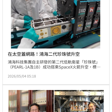
佳機會。
在太空蓋網路！鴻海二代珍珠號升空
鴻海科技集團自主研發的第二代低軌衛星「珍珠號」
（PEARL-1A及1B）成功搭乘SpaceX火箭升空，標誌
著鴻海從電子代工正式跨入高附加價值的太空通訊新紀
2026/05/04 05:18
元。本次任務重點在於驗證「星際鏈路」技術，透過
Ka頻段進行衛星對衛星對接傳輸，並利用CDMS商業模
式強化整合測試能力。未來將鎖定手機直連、工業物聯
網及偏遠地區連網等多元應用，展現台灣在太空科技實
力的躍升與全球通訊佈局的強勁動能。