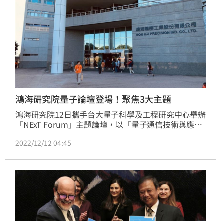
鴻海研究院量子論壇登場！聚焦3大主題
鴻海研究院12日攜手台大量子科學及工程研究中心舉辦
「NExT Forum」主題論壇，以「量子通信技術與應
用」呼應今年諾貝爾獎光子糾纏等相關理論與應用，聚
2022/12/12 04:45
焦量子通信理論與硬體、量子密鑰分發和後量子密碼學
等主題。（記者：戴玉翔報導）