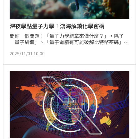
深夜學點量子力學！鴻海解鎖化學密碼
問你一個問題：「量子力學能拿來做什麼？」，除了
「量子糾纏」、「量子電腦有可能破解比特幣密碼」之
外，「量子力學」還能拿來吃嗎？答案還真的有可能
2025/11/01 10:00
是：「可以！」量子力學不再遙不可及，也不再只是科
學家的黑板推演。鴻海研究院與日本量子軟體公司
QunaSys攜手研究，揭開分子結構背後的精密語言，為
製藥、材料與能源產業開出一條看得見的新路。