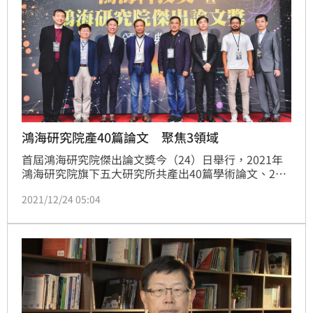
鴻海研究院產40篇論文 聚焦3領域
首屆鴻海研究院傑出論文獎今（24）日舉行，2021年
鴻海研究院旗下五大研究所共產出40篇學術論文、26
篇科普文章及8件專利案申請，藉由諮詢委員評選機
2021/12/24 05:04
制，評選出前三名學術論文，聚焦於第三類半導體、量
子計算及智慧車聯網等相關領域，並給予高達百萬獎金
的肯定。（記者：戴玉翔報導）