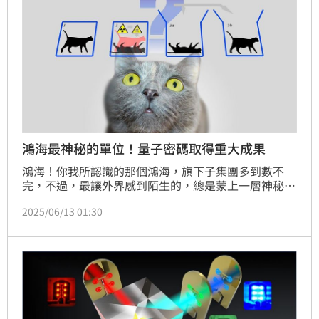
鴻海最神秘的單位！量子密碼取得重大成果
鴻海！你我所認識的那個鴻海，旗下子集團多到數不
完，不過，最讓外界感到陌生的，總是蒙上一層神秘面
紗的，就屬鴻海研究院（Hon Hai Research Institute, 
2025/06/13 01:30
HHRI）莫屬，這個高深莫測的單位，經常發表一些平
凡人看不太懂，似乎在科幻片中常會出現的科研報告。