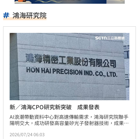
鴻海研究院
新／鴻海CPO研究新突破 成果發表
AI浪潮帶動資料中心對高速傳輸需求，鴻海研究院聯手
陽明交大，成功研發高容量矽光子發射器技術，成果刊
登於國際期刊《Optics Express》。該技術利用量子點
2026/07/24 06:03
梳狀雷射、PAM4調變及多核心光纖整合，創造每秒