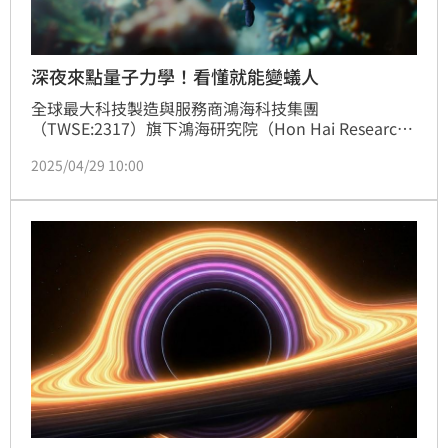
深夜來點量子力學！看懂就能變蟻人
全球最大科技製造與服務商鴻海科技集團
（TWSE:2317）旗下鴻海研究院（Hon Hai Research 
Institute, HHRI）於量子計算領域再創佳績，所屬量子
2025/04/29 10:00
計算研究所的前瞻性研究成果，近日獲國際頂尖期刊
《Nature Communications》接收發表。該成果在量
子電路優越性的證明上取得關鍵突破，成功證實淺層量
子電路在計算能力上可超越既有的經典電路理解範疇。