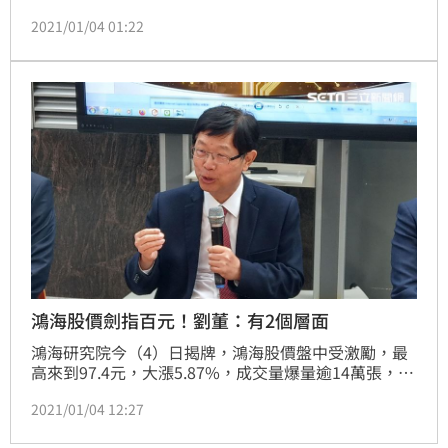
史新高！台積電（2330）也衝上532元，再度改寫歷史
2021/01/04 01:22
紀錄。（記者：戴玉翔報導）
鴻海股價劍指百元！劉董：有2個層面
鴻海研究院今（4）日揭牌，鴻海股價盤中受激勵，最
高來到97.4元，大漲5.87%，成交量爆量逾14萬張，創
近1年8個月以來新高。鴻海董事長劉揚偉表示，「我覺
2021/01/04 12:27
得股價的表現有兩個層面，一個是公司的基本面，另外
一個是市場對公司的信心。」（記者：戴玉翔報導）