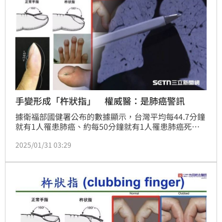
手變形成「杵狀指」 權威醫：是肺癌警訊
據衛福部國健署公布的數據顯示，台灣平均每44.7分鐘
就有1人罹患肺癌、約每50分鐘就有1人罹患肺癌死
亡，肺癌在台灣已經成了癌症發生率、死亡率的雙冠
2025/01/31 03:29
王。光田綜合醫院胸腔內科暨肺癌主任何明霖醫師表
示，肺癌的症狀會因腫瘤的所在位置而有不同症狀，較
常見的有6種特徵，包括：咳嗽、咳血等呼吸道症狀、
胸痛、體重減輕等，但還有一病徵值得大家注意，那就
是手指頭變成「杵狀指」，這很可能是肺癌警訊之一。