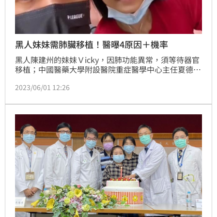
黑人妹妹需肺臟移植！醫曝4原因＋機率
黑人陳建州的妹妹Ｖicky，因肺功能異常，須等待器官
移植；中國醫藥大學附設醫院重症醫學中心主任夏德椿
表示，目前雖然不瞭解黑人妹妹主要的原發疾病，但只
2023/06/01 12:26
有在所有的標準治療，如給予藥物、或給予氧氣等療法
都無法改善病況時，才會考慮等待器官移植。但能夠真
正等到換肺的，還是少數，肺臟無法活體移植，即使有
大愛捐贈，腦死患者的肺臟也可能面您狀態不夠好的情
形，國人等待肺移植是可遇不可求。（記者黃仲丘）