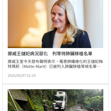
挪威王儲妃病況惡化 列等待肺臟移植名單
挪威王室今天發布聲明表示，罹患肺纖維化的王儲妃梅
特瑪莉（Mette-Marit）已被列入肺臟移植等候名單，
她將暫停所有公務。
2026/06/07 01:24