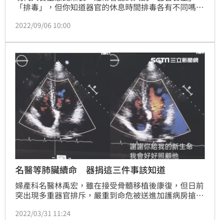
「排毒」，但你知道器官的休息時間排毒各有不同嗎？
中醫師謝彌堅指出，一天24小時可以分成不同時段讓不
2022/09/06 10:00
同得器官進行排毒，適時的做好排毒、讓內臟保持年
輕，可以事半功倍。他並分享各個器官的排毒攻略：
名醫等肺臟續命 器捐這三件事該知道
婦產科名醫林禹宏，雖在接受骨髓移植後康復，但日前
突出現多重器官排斥，嚴重到命危被送進加護病房搶
救，目前裝置葉克膜等待肺臟移植續命。根據器捐移植
2022/03/31 11:24
登錄中心統計，截至3月28日，全台共有10469人在等