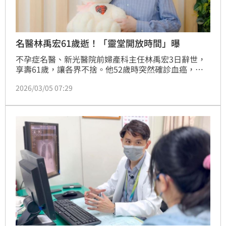
名醫林禹宏61歲逝！「靈堂開放時間」曝
不孕症名醫、新光醫院前婦產科主任林禹宏3日辭世，
享壽61歲，讓各界不捨。他52歲時突然確診血癌，經
歷化療、骨髓移植、肺臟移植等艱辛歷程。林禹宏的兒
2026/03/05 07:29
子Remo Lin表示，將自明天(6日)至13日開放靈堂，供
親友前來致哀。告別式當日則僅舉行家祭，不另辦公
祭。