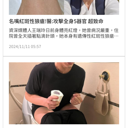
名嘴紅斑性狼瘡!醫:攻擊全身5器官 超致命
資深媒體人王瑞玲日前身體亮紅燈，她曾病況嚴重，住
院曾全天插著點滴針頭，她本身有遺傳性紅斑性狼瘡及
二型糖尿病家族史，身體不斷發炎中。醫師表示，紅斑
2024/11/11 05:57
性狼瘡是自體免疫性疾病中致死率最高者，好發於女
性，會攻擊人體主要5大器官，此病無法治癒，只能症
狀治療。