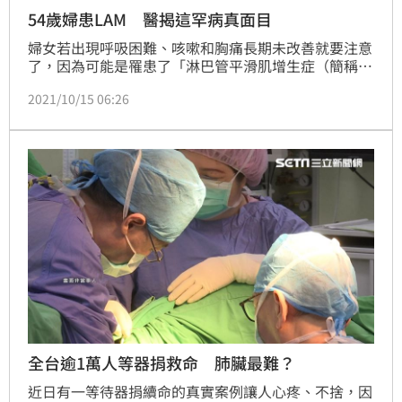
54歲婦患LAM 醫揭這罕病真面目
婦女若出現呼吸困難、咳嗽和胸痛長期未改善就要注意
了，因為可能是罹患了「淋巴管平滑肌增生症（簡稱：
LAM）」。時常遇上一些疑難雜症、罕病的彰化秀傳醫
2021/10/15 06:26
院一般外科主治醫師黃漢斌表示，日前有名5旬婦人從
外縣市來看診，表示自己確診該疾病多年，但不知道有
相關基因檢測和可標靶治療，讓他決定針對該疾病進行
相關衛教，盼幫助其他患者還有更多人了解。
全台逾1萬人等器捐救命 肺臟最難？
近日有一等待器捐續命的真實案例讓人心疼、不捨，因