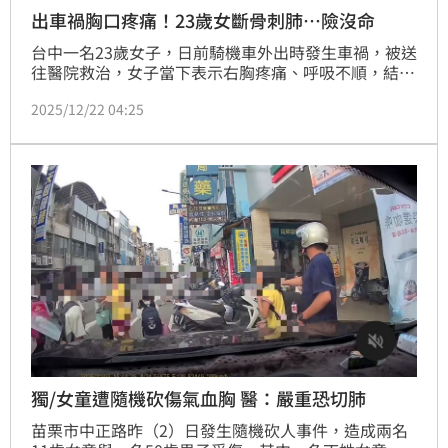
出車禍胸口疼痛！23歲女斷骨刺肺…險沒命
台中一名23歲女子，日前騎機車外出時發生車禍，被送
往醫院救治，女子當下表示右胸疼痛、呼吸不順，結果
醫療團隊檢查後發現女子竟是肋骨骨折，且斷骨還刺破
2025/12/22 04:25
肺臟，造成胸腔出血，嚴重壓迫肺部擴張，幸好醫療團
隊及時發現手術治療，從鬼門關前救回女子性命。
獨/女童遭隨機砍傷氣血胸 醫：嚴重恐切肺
苗栗市中正路昨（2）日發生隨機砍人事件，造成兩名