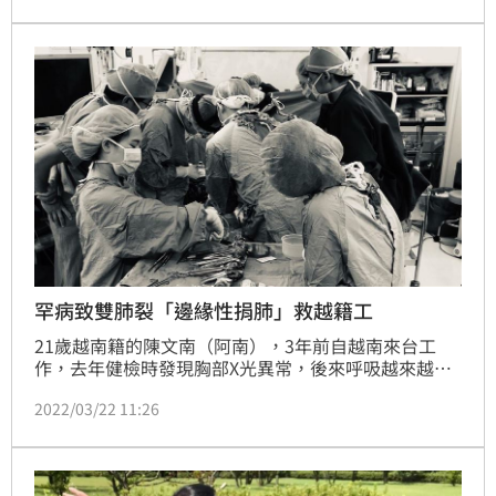
待器捐，其中以腎臟最多。因文化的關係，國人談及這
議題仍比較敏感，但事實上有許多是和既定印象有差異
的，對此，醫生漫畫家阿毛透過繪畫和自身專業整理出
關於器捐應知道的三件事，讓大眾可以解開疑惑更了解
這議題。
罕病致雙肺裂「邊緣性捐肺」救越籍工
21歲越南籍的陳文南（阿南），3年前自越南來台工
作，去年健檢時發現胸部X光異常，後來呼吸越來越不
順，走路也開始會喘，4月至輔大醫院檢查確認罹患罕
2022/03/22 11:26
見肺疾「蘭格罕細胞組織球增生症」，造成雙側肺臟嚴
重受損而導致雙側氣胸。去年11月幸運配對到大愛捐贈
之「邊緣性捐贈肺」而接受雙肺移植手術。於移植後4
天拔管，今年1月18日順利出院，目前已可自由活動，