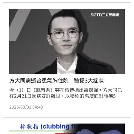
可能性太廣，但若以心、肝、肺都有病變來說，因心臟
比較少見腫瘤轉移，胰臟癌的機率相對較低，不排除是
特殊性血液疾病或腫瘤。（記者：簡浩正）
方大同病逝曾患氣胸住院 醫揭3大症狀
今（1）日《賦音樂》突在微博拋出震撼彈，方大同已
在2月21日因病安詳離世，以積極的態度面對頑疾5
年，享年41歲。雖無說明方大同是哪種疾病離世，不
2025/03/01 04:49
過，他曾因罹患氣胸多次住院。胸腔外科醫師杜承哲示
警，若嚴重氣胸症狀者，會合併血胸或壓力性氣胸，恐
有死亡風險，須立即就醫。