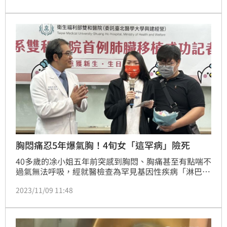
前順利康復，出院前特地到護理站道謝，一暖心之舉惹
哭護理師，直說：「看妳健康出院就開心了啦」！
胸悶痛忍5年爆氣胸！4旬女「這罕病」險死
40多歲的凃小姐五年前突感到胸悶、胸痛甚至有點喘不
過氣無法呼吸，經就醫檢查為罕見基因性疾病「淋巴血
管平滑肌增生症」（LAM），後續並逐漸喪失肺部功
2023/11/09 11:48
能，嚴重時只要深呼吸就會引發氣胸，連睡覺時都得帶
上氧氣鼻導管來穩定供氧。今年六月更因病況加劇住進
醫院加護病房插管、得放葉克膜才能維生，所幸於七月
底接獲配對通知，雙和醫院肺移植團隊火速進行肺臟移