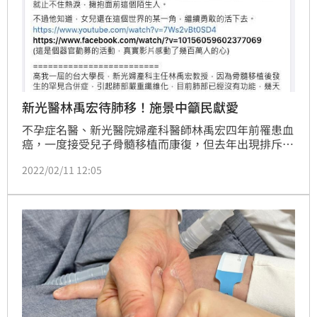
新光醫林禹宏待肺移！施景中籲民獻愛
不孕症名醫、新光醫院婦產科醫師林禹宏四年前罹患血
癌，一度接受兒子骨髓移植而康復，但去年出現排斥反
應影響肺功能，近日還裝上葉克膜（ECMO），在台大
2022/02/11 12:05
醫院等待肺臟移植續命。對此，台大醫院婦產科醫師施
景中替林醫師請命，他表示「ECMO是無法撐很久的，
這是他最後的機會了」，請大家支持器官捐贈，讓愛繼
續傳下去。（記者：簡浩正）