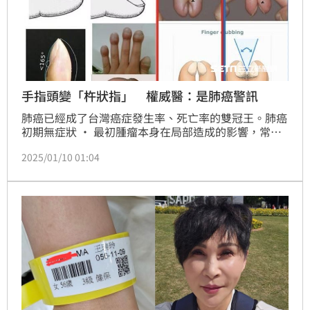
手指頭變「杵狀指」 權威醫：是肺癌警訊
肺癌已經成了台灣癌症發生率、死亡率的雙冠王。肺癌
初期無症狀 · 最初腫瘤本身在局部造成的影響，常有
咳嗽、胸痛的不適感。光田綜合醫院胸腔內科暨肺癌主
2025/01/10 01:04
任何明霖醫師表示，肺癌的症狀會因腫瘤的所在位置而
有不同症狀，較常見的有6種特徵，包括：咳嗽、咳血
等呼吸道症狀、胸痛、體重減輕等，另外提醒大家注意
的是，若出現指甲杵狀指時也務必提高警覺，這很可能
是肺癌警訊之一。