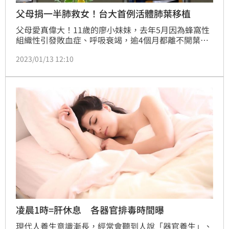
父母捐一半肺救女！台大首例活體肺葉移植
父母愛真偉大！11歲的廖小妹妹，去年5月因為蜂窩性
組織性引發敗血症、呼吸衰竭，逾4個月都離不開葉克
膜跟呼吸器維生，仍等不到適合的大愛捐贈來源進行肺
2023/01/13 12:10
臟器官移植，血氧更僅剩77%、時間一久恐危及生命！
最後在醫療團隊評估下，廖父與廖母決定各捐一半的肺
葉（一右一左），進行罕見高難度的「活體肺葉移植手
術」。（記者：簡浩正）
凌晨1時=肝休息 各器官排毒時間曝
現代人養生意識漸長，經常會聽到人說「器官養生」、