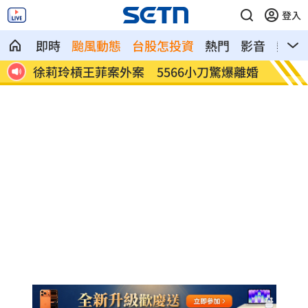
登入
即時
颱風動態
台股怎投資
熱門
影音
熱搜
離婚
通緝犯拒檢狂飆街頭！撞斷平交道柵欄逃
誰在回
亡
光