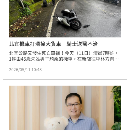
北宜機車打滑撞大貨車 騎士送醫不治
北宜公路又發生死亡車禍！今天（11日）清晨7時許，
1輛由45歲朱姓男子騎乘的機車，在新店往坪林方向行
進時，行經28.9K右彎處打滑撞至對向車道由31歲陳姓
2026/05/11 10:43
男子駕駛的大貨車，朱男當場重傷失去生命徵象，經救
護車送往新店耕莘醫院急救，但朱男因肺部破裂等傷勢
嚴重，搶救無效不治身亡，詳細事發原因及死因，仍待
警方後續調查釐清。