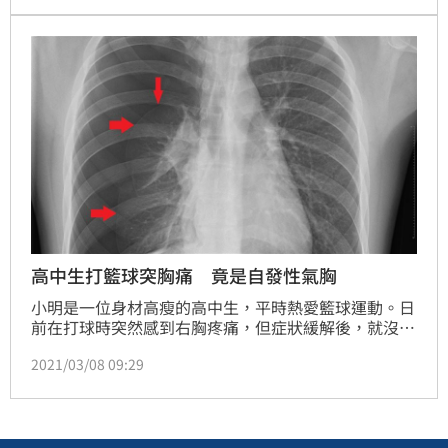
理後認為，貨車駕駛許姓男子涉犯過失致死罪，判處1
年2月有期徒刑，不可緩刑，全案可上訴。
高中生打籃球突胸痛 竟是自發性氣胸
小明是一位身材高瘦的高中生，平時熱愛籃球運動。日
前在打球時突然感到右胸疼痛，但症狀緩解後，就沒有
再多加理會。直到後來某次打球時右胸突發劇痛，開始
2021/03/08 09:29
喘且呼吸困難，被送到附近小型醫院後，被診斷為氣
胸，才又緊急後送至亞東醫院處理。小兒外科醫師表
示，好險小明有即時就醫，否則可能會進一步引發休
克。