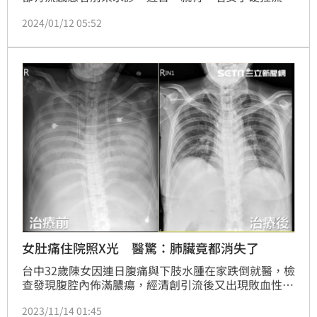
感，導致兩個肺都變白了。醫師提醒，若出現高熱
2024/01/12 05:52
&middot;
女肚痛住院照X光 醫驚：肺臟竟都消失了
台中32歲陳女因連日腹痛與下肢水腫在家跌倒就醫，檢
查發現腹腔內佈滿膿瘍，經清創引流後又出現敗血性休
克、呼吸窘迫症狀，照X光結果「竟整個肺都看不
2023/11/14 01:45
到」，趕緊安排「洗肺」治療及多次腹腔膿瘍引流，日