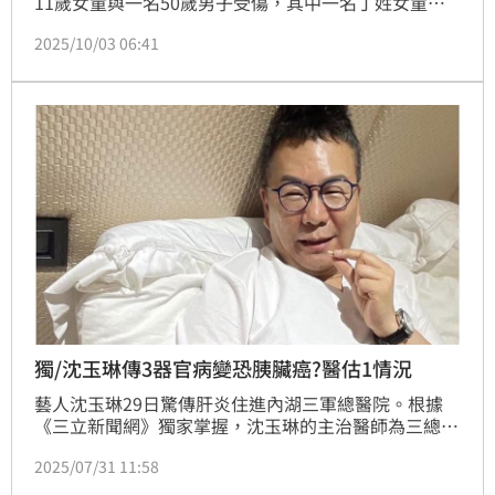
11歲女童與一名50歲男子受傷，其中一名丁姓女童胸
口穿刺刀傷，引發氣血胸，所幸經急救，生命徵象穩
2025/10/03 06:41
定。新竹馬偕醫院胸腔外科主任陳百璽表示，肺臟就像
一顆氣球，一旦表面被戳洞，裡面的空氣就會漏出來，
而氣血胸則是有血液滲出，若傷到肺臟較深的血管，可
能造成無法立即修補的狀況，嚴重恐需要部份切除，找
到出血源頭，可能喪失部分肺臟功能。
獨/沈玉琳傳3器官病變恐胰臟癌?醫估1情況
藝人沈玉琳29日驚傳肝炎住進內湖三軍總醫院。根據
《三立新聞網》獨家掌握，沈玉琳的主治醫師為三總血
液腫瘤科醫師，專長是各式癌症治療、血液疾病治療及
2025/07/31 11:58
骨髓移植等。由於也傳出沈可能罹患胰臟癌，對此，血
液腫瘤科醫師表示，血液疾病很複雜，以目前資訊來看