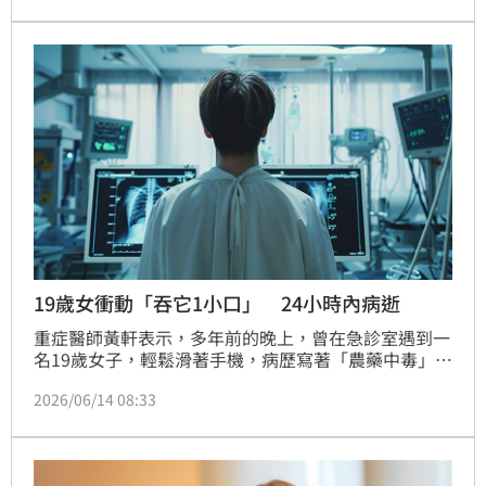
19歲女衝動「吞它1小口」 24小時內病逝
重症醫師黃軒表示，多年前的晚上，曾在急診室遇到一
名19歲女子，輕鬆滑著手機，病歷寫著「農藥中毒」，
原因是當時與男友吵架，衝動喝了幾cc。幾小時後，女
2026/06/14 08:33
子的肺、肝、腎臟一個個衰敗。女子從一開始的清醒說
笑、到呼吸困難、到昏迷狀態，就在24小時內病逝。
「有些決定只需要幾分鐘，但代價卻可能是一輩子。」