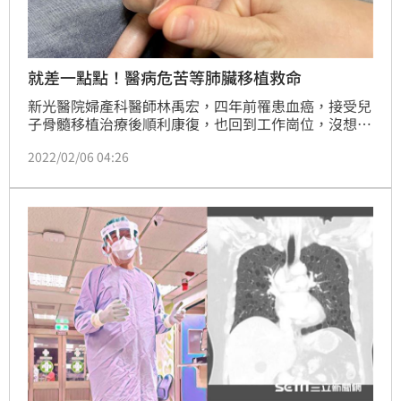
就差一點點！醫病危苦等肺臟移植救命
新光醫院婦產科醫師林禹宏，四年前罹患血癌，接受兒
子骨髓移植治療後順利康復，也回到工作崗位，沒想到
一年後身體出現排斥反應，不僅全身皮膚長黑斑、手腳
2022/02/06 04:26
嚴重脫皮、指甲斷裂脫落等症狀，體重更在兩周內掉了
14公斤，如今得24小時仰賴呼吸器維生；去年3月林醫
師肺臟功能快速下降，12月病情惡化送醫，搶救後目前
在台大醫院等待肺臟移植。