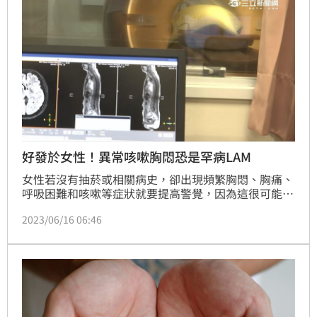
植手術，歷經13小時的馬拉松手術後完成。（記者：簡
浩正）
好發於女性！異常咳嗽胸悶恐是罕病LAM
女性若沒有抽菸或相關病史，卻出現頻繁胸悶、胸痛、
呼吸困難和咳嗽等症狀就要提高警覺，因為這很可能是
罹患了罕病「淋巴管平滑肌增生症（簡稱：LAM）」。
2023/06/16 06:46
過去就曾遇過LAM疾病患者的外科醫師黃漢斌，日前門
診一名年僅40多歲的女病患找上他，直接表明被診斷出
LAM，希望醫師可以協助基因檢測，因為想找到更合適
的藥物。談及該疾病和基因檢測，黃漢斌做出了詳盡的
解釋，希望除了幫到該患者也可以讓大家更瞭解該病。