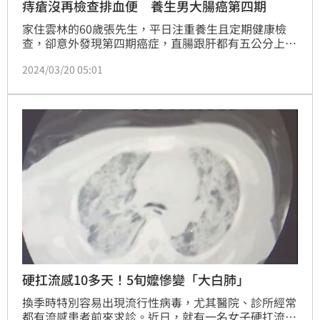
痔瘡沒再檢查排血便 養生男大腸癌第四期
家住雲林的60歲張先生，平日注重養生且定期健康檢
查，卻意外發現第四期癌症，直腸跟肝都有五公分上下
的腫瘤；原本沮喪、萬念俱灰的張先生打算放棄治療，
2024/03/20 05:01
所幸在家人鼓勵下接受彰基醫學中心複合式癌症治療，
透過細胞治療、化療、標靶、手術及中醫輔療，張先生
目前肝臟、肺臟轉移部分完全消失，原發性部位腫瘤也
已手術切術，生活品質良好如同一般人，還有體力可跟
太太一起照顧小孫子。
硬扛流感10多天！5旬嬤慘變「大白肺」
換季時特別容易出現流行性病毒，尤其醫院、診所經常
都有流感患者前來求診。近日，就有一名女子硬扛流