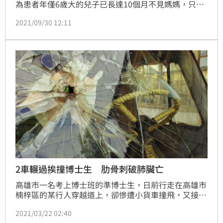
為患者年僅6歲大的兒子已長達10個月不見媽媽，只能
畫圖或是看過去的照片、影片想念。這名患者因抗癌接
2021/09/30 12:11
受幹細胞移植，肺臟出現嚴重排斥，導致功能嚴重受
損，唯有移植才能活下去。不論是器捐登錄中心還是醫
師部分，他們皆坦言，肺臟移植難度是較高的，因為要
有一顆健康肺出現就不容易，即便有捐贈者出現，能不
能用還是一大問題。
2車輾過挨撞博士生 肋骨刺破肺臟亡
高雄市一名考上博士班的準博士生，日前行走在高雄市
楠梓區的某行人穿越道上，卻慘遭小貨車撞飛，又接連
遭到2輛轎車輾過，肋骨斷裂刺破肺，最後因為頸椎橫
2021/03/22 02:40
斷併上脊髓損傷傷重不治死亡；台灣高等法院高分院審