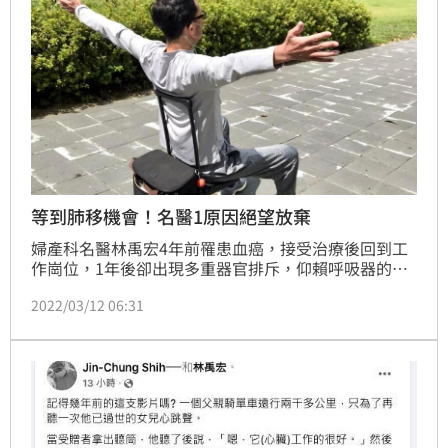
呼吸順暢且不需使用氧氣，走路也不會覺得喘。（記
者：簡浩正）
等到肺移機會！名醫1原因絕望放棄
婦產科名醫林禹宏4年前罹患血癌，接受治療後回到工
作崗位，1年後卻出現多重器官排斥，仰賴呼吸器的他
去年肺功能惡化，年底裝上葉克膜等待肺臟移植；林醫
2022/03/12 06:31
師今(12)日在臉書透露，本月6日他有一次移植機會，
但經過考量後仍須放棄，讓他感到沮喪「眼看距離終點
只差一點點，卻始終跑不到終點」。