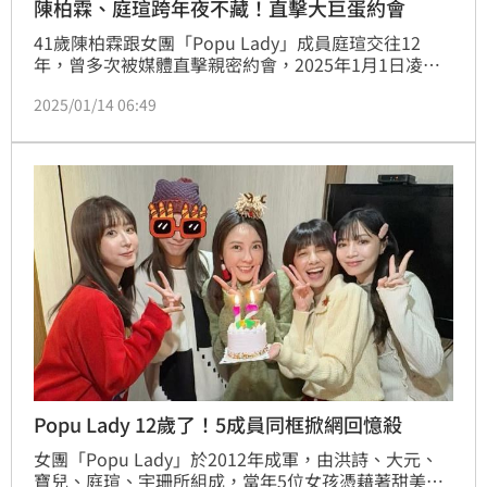
陳柏霖、庭瑄跨年夜不藏！直擊大巨蛋約會
41歲陳柏霖跟女團「Popu Lady」成員庭瑄交往12
年，曾多次被媒體直擊親密約會，2025年1月1日凌晨
時報周刊CTWANT讀者再度直擊陳柏霖和女友庭瑄在台
2025/01/14 06:49
北大巨蛋朝聖歌壇天后張惠妹演唱會，兩人還在B2後
方空曠處開心隨著阿妹夯歌〈三天三夜〉起舞，玩得非
常開心。
Popu Lady 12歲了！5成員同框掀網回憶殺
女團「Popu Lady」於2012年成軍，由洪詩、大元、
寶兒、庭瑄、宇珊所組成，當年5位女孩憑藉著甜美可