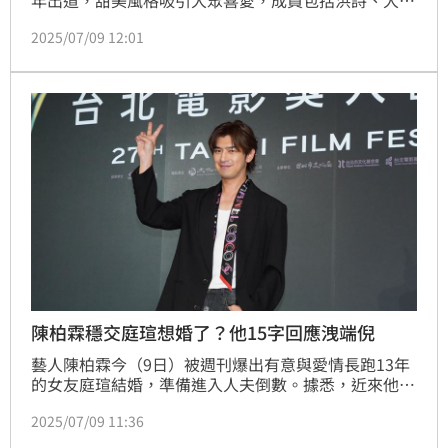
年出道，甜美風格吸引大眾喜愛，成員包括洪詩、大
元、寶兒、庭瑄及宇珊，不過2019年起，成員陸續與
2025/07/09 12:01
華研結束合作，因此解散。記者林汝珊
陳柏霖穩交庭瑄想婚了？他15字回應洩端倪
藝人陳柏霖今（9日）被週刊爆出有意與愛情長跑13年
的女友庭瑄結婚，準備進入人夫倒數。據悉，近來他一
直在打聽海外小型婚禮的種種細節，且鎖定年底在紐西
2025/07/09 11:36
蘭的可能性極大，對此陳柏霖經紀人也回應此事。記者
林汝珊