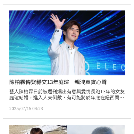
出將於今年底結婚，她也透露成員們的婚事進度。趙浩
雲
陳柏霖傳娶穩交13年庭瑄 親洩真實心聲
藝人陳柏霖日前被週刊爆出有意與愛情長跑13年的女友
庭瑄結婚，進入人夫倒數，有可能將於年底在紐西蘭完
婚。今（15）日他出席保養品牌活動，被問及此事他也
2025/07/15 04:23
親自做出回應，表示：「我沒有要結婚。」記者林汝珊