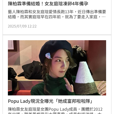
陳柏霖準備結婚！女友庭瑄凍卵4年備孕
藝人陳柏霖和女友庭瑄愛情長跑13年，近日傳出準備要
結婚，而其實庭瑄早在四年前，就為了要走入家庭，提
早做好凍卵準備，當時也在社群媒體分享自己凍卵的心
2025/07/09 12:22
情，還剪輯成影片。
Popu Lady現況全曝光「她成富邦啦啦隊」
陳柏霖女友庭瑄是女團Popu Lady成員，團體於2012