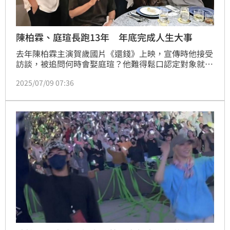
陳柏霖、庭瑄長跑13年 年底完成人生大事
去年陳柏霖主演賀歲國片《還錢》上映，宣傳時他接受
訪談，被追問何時會娶庭瑄？他難得鬆口認定對象就是
庭瑄，也直說：「不知道耶！再想一下！」到了今年7
2025/07/09 07:36
月，終於有點眉目了。