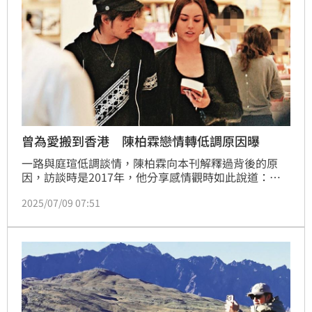
曾為愛搬到香港 陳柏霖戀情轉低調原因曝
一路與庭瑄低調談情，陳柏霖向本刊解釋過背後的原
因，訪談時是2017年，他分享感情觀時如此說道：
「永遠就是低調就對了。大家每次看到什麼東西都會
2025/07/09 07:51
說，很無聊，干我屁事，我不想看到這個新聞，那我就
選擇我不要打擾大家，什麼都不說好了。這就是我的結
論。」