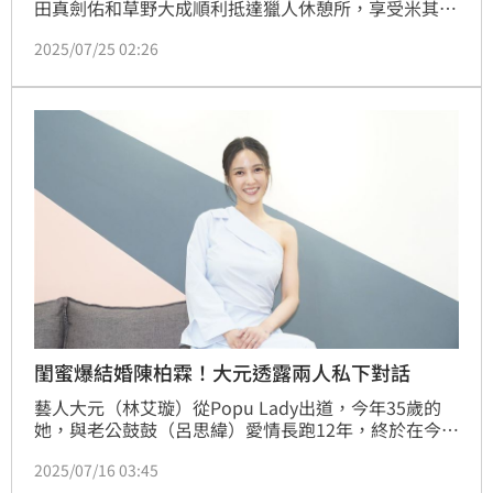
田真劍佑和草野大成順利抵達獵人休憩所，享受米其林
星級大廚Mark Southon運用紐西蘭的頂級食材包含牛
2025/07/25 02:26
排及羊排、海鮮「紐西蘭豐盛宴」，四人吃得讚不絕
口。他們還接受大廚廚Mark Southon的辣醬挑戰，結
果全員被最高辣度13級的辣醬辣到說不出話，全軍覆
沒，靠著口感清香的斐濟果果汁才救回一命。蔡維歆
閨蜜爆結婚陳柏霖！大元透露兩人私下對話
藝人大元（林艾璇）從Popu Lady出道，今年35歲的
她，與老公鼓鼓（呂思緯）愛情長跑12年，終於在今年
結婚。今天（16日）無預警宣布大喜訊，簽約了新的經
2025/07/16 03:45
紀公司「抓馬文化」，同隊成員庭瑄與陳柏霖最近被爆