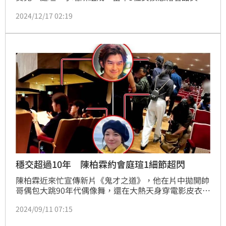
愛形象紅遍台灣，是不少人心中的回憶，2019年陸續
2024/12/17 02:19
與公司結束合約後，團員們單飛不解散，如今雖然各自
在演藝圈發展，但5人感情依舊非常好，近日甚至還合
體慶祝成軍12週年，合照曝光後瞬間勾起一票粉絲的回
憶殺。宋亭誼報導
穩交超過10年 陳柏霖約會庭瑄1細節超閃
陳柏霖近來忙宣傳新片《鬼才之道》，他在片中拋開帥
哥偶包大跳90年代偶像舞，還在大熱天身穿電影皮衣造
型賣力宣傳到中暑，可說是盡心盡力。但即便工作忙
2024/09/11 07:15
碌，他也不忘擠出空檔時間約會，4日晚間時報周刊
CTWANT讀者就巧遇陳柏霖跟穩交超過10年的女友庭