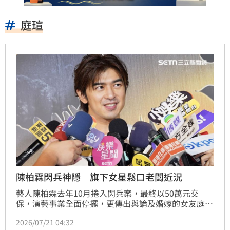
庭瑄
陳柏霖閃兵神隱 旗下女星鬆口老闆近況
藝人陳柏霖去年10月捲入閃兵案，最終以50萬元交
保，演藝事業全面停擺，更傳出與論及婚嫁的女友庭瑄
婚禮無限期延後，公司「無敵影業」也疑遭友人掏空。
2026/07/21 04:32
陳柏霖公司旗下藝人百白（白靜宜）今（21）日出席