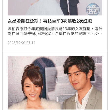
女星婚期狂延期！喜帖重印3次還收2次紅包
陳柏霖原訂今年底娶回愛情長跑13年的女友庭瑄，還計
劃在紐西蘭舉辦小型婚宴，希望在親友的見證下，步入
婚姻殿堂，但因閃兵一案，不得不將婚禮延期。而因事
2025/12/01 07:14
出突然延後婚宴的人不少，如林逸欣、陳大天及胡宇
威。