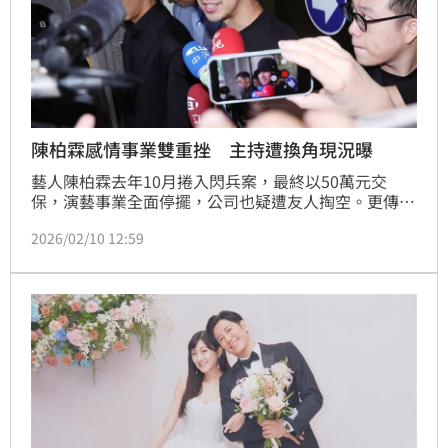
陳柏霖感情事業雙重挫 主持遭換角現況曝
藝人陳柏霖去年10月捲入閃兵案，最終以50萬元交
保，演藝事業全面停擺，公司也疑遭友人掏空。更傳出
與交往13年的女友庭瑄婚禮無限期延後。今（10）日
2026/02/10 12:59
再有消息指出，陳柏霖主持的實境節目《出去一下 
What A Trip》第二季，也被排除主持人名單。記者林
汝珊