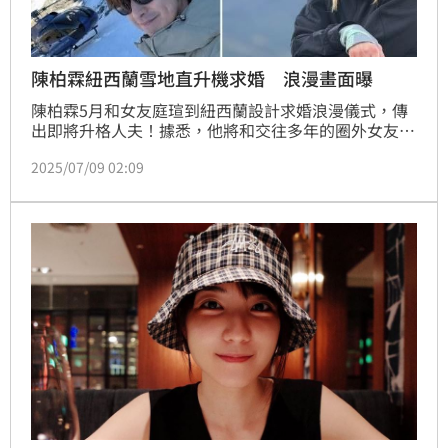
陳柏霖紐西蘭雪地直升機求婚 浪漫畫面曝
陳柏霖5月和女友庭瑄到紐西蘭設計求婚浪漫儀式，傳
出即將升格人夫！據悉，他將和交往多年的圈外女友於
年底在紐西蘭舉行浪漫婚禮，婚期地點皆已底定，圈內
2025/07/09 02:09
好友也早早收到消息，預計將有不少演藝圈好友飛往當
地參與這場海外婚禮。知情人士透露，陳柏霖在今年5
月再次前往紐西蘭皇后鎮與著名的「魔戒村」旅遊，並
安排搭乘直升機前往壯麗的峽灣地區，應該是專程安排
的求婚之旅。