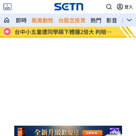
登入
即時
颱風動態
台股怎投資
熱門
影音
熱搜
人罹難
台中小五童遭同學踢下體腫2倍大 判賠金
粉絲輕
曝
好