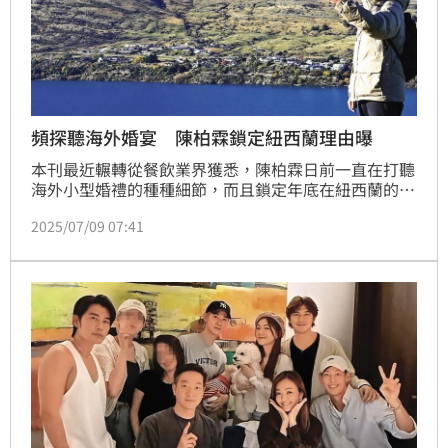
頻探聽海外婚宴 陳柏霖鎖定紐西蘭理由曝
本刊最近輾轉從餐飲業界獲悉，陳柏霖日前一直在打聽
海外小型婚禮的種種細節，而且鎖定年底在紐西蘭的可
能性極大，只是還未做出最後決定；不過可以確認的
2025/07/09 07:41
是，41歲的陳柏霖已經開啟人夫倒數的模式了。