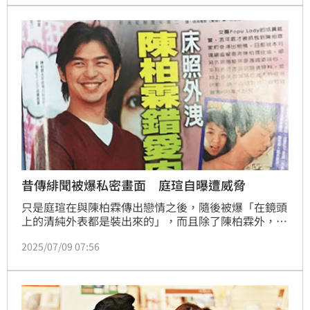
昔傳緋聞被爆私密畫面 庭瑄自曝遭威脅
只是庭瑄在與陳柏霖傳出戀情之後，隨後被爆「在鏡頭
上的清純外表都是裝出來的」，而且除了陳柏霖外，還
跟其他男生曖昧，更有昔日床照流出。當時週刊以「陳
2025/07/09 07:56
柏霖『錯愛肉食女』」報導此一事件，只是庭瑄方面回
應，有人冒充她前男友、曝光上述原本在社群網站中被
鎖起來的私密畫面，而且她還受到威脅。