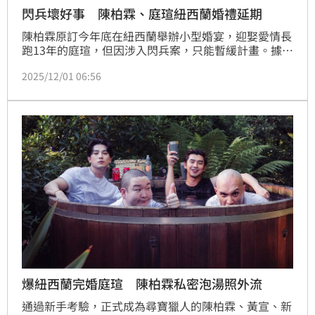
閃兵壞好事 陳柏霖、庭瑄紐西蘭婚禮延期
陳柏霖原訂今年底在紐西蘭舉辦小型婚宴，迎娶愛情長
跑13年的庭瑄，但因涉入閃兵案，只能暫緩計畫。據本
刊接獲線報，陳柏霖最近很心煩，不只等待閃兵案後
2025/12/01 06:56
續，原本排定的婚禮計畫也得延遲，他一一打電話向家
人、好友及相關廠商說明，只是這一延要延到何時，暫
時不得而知。
爆紐西蘭完婚庭瑄 陳柏霖私密泡湯照外流
通過新手考驗，正式成為尋寶獵人的陳柏霖、黃宣、新