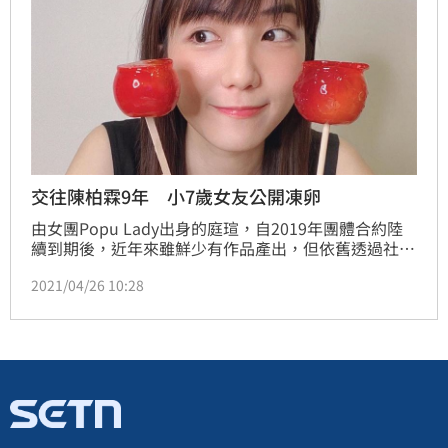
交往陳柏霖9年 小7歲女友公開凍卵
由女團Popu Lady出身的庭瑄，自2019年團體合約陸
續到期後，近年來雖鮮少有作品產出，但依舊透過社群
軟體與粉絲互動，並時常分享自己的生活點滴。昨
2021/04/26 10:28
（25）日庭瑄更大方曬出自己的凍卵過程與心得，掀起
廣大網友討論。