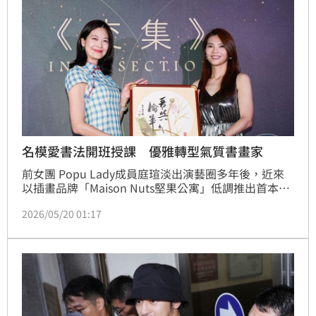
名模愛書法開班授課 優雅轉型氣質書畫家
前女團 Popu Lady成員庭瑄淡出演藝圈多年後，近來
以插畫品牌「Maison Nuts堅果公寓」低調推出首本插
畫書。其實放眼亞洲娛樂圈，不少藝人都曾跨足藝術領
2026/05/20 01:17
域，而且成績不俗。