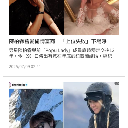
陳柏霖舊愛偷情富商 「上位失敗」下場曝
男星陳柏霖與前「Popu Lady」成員庭瑄穩定交往13
年，今（9）日傳出有意在年底於紐西蘭結婚，經紀人
對此低調表示「謝謝大家祝福，有好消息會跟大家
2025/07/09 02:41
說」。而在與庭瑄交往前，陳柏霖最廣為人知的戀情莫
過於混血名模Mandy Lieu（劉碧麗）；兩人分手後，
Mandy改愛已婚澳門娛樂大亨周焯華（洗米華），還獲
封「最強小三」。