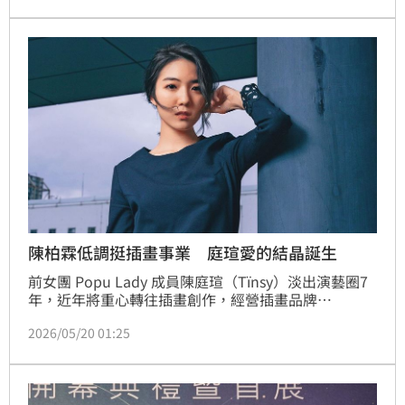
「一日捐」小眾聯合影展記者會，被問到老闆近況，不
改幽默個性妙回9字，讓全場笑翻。宋亭誼報導
陳柏霖低調挺插畫事業 庭瑄愛的結晶誕生
前女團 Popu Lady 成員陳庭瑄（Tïnsy）淡出演藝圈7
年，近年將重心轉往插畫創作，經營插畫品牌
「Maison Nuts堅果公寓」，逐漸建立鮮明個人風格。
2026/05/20 01:25
她近日低調推出首本兒童繪本《最棒的生日蛋糕》，正
式從藝人身分跨界成為童書創作者，開心宣布喜訊，激
動寫下：「我的孩子終於生出來了！（It's a 
book!）」