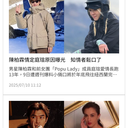
陳柏霖情定庭瑄原因曝光 知情者鬆口了
男星陳柏霖和前女團「Popu Lady」成員庭瑄愛情長跑
13年，9日遭週刊爆料小倆口將於年底飛往紐西蘭完成
人生大事，喜訊曝光後引來外界祝福。回顧陳柏霖和庭
2025/07/10 11:12
瑄緣分的起點，兩人2013年因合作電影《變身》擦出
愛火，多年來始終穩定低調，而庭瑄的默默守候似乎也
成了兩人情定的關鍵。