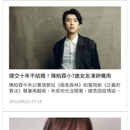
瑄（原名庭萱）一起去聽交響樂團音樂會，兩人還相當
有默契地穿上同色系情侶裝，果然愛情長跑的情侶，就
連放閃方式也是如此低調而生活化。
穩交十年不結婚！陳柏霖小7歲女友凍卵備用
陳柏霖今年以實境節目《極島森林》和電視劇《正義的
算法》聲量再翻高，年底他也沒閒著，據悉因疫情延宕
的電影《鬼才之道》將正式開拍，事業忙碌，與穩交十
2022/09/21 07:18
年的女友庭瑄不急著結婚，只不過女方已經先凍卵，以
備不時之需。