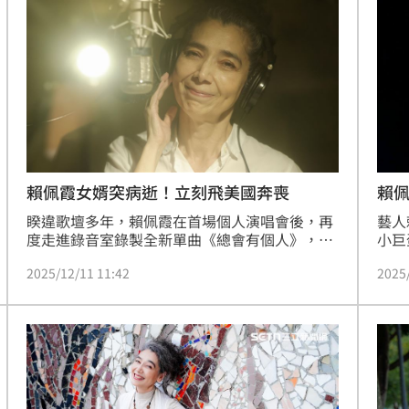
賴佩霞女婿突病逝！立刻飛美國奔喪
賴佩
睽違歌壇多年，賴佩霞在首場個人演唱會後，再
藝人
度走進錄音室錄製全新單曲《總會有個人》，象
小巨
徵她音樂旅程的新篇章。然而在創作與舞台的背
於日
2025/12/11 11:42
2025
後，也承載著她深刻的生命重量。
《總
量的
敬。
要等
願望