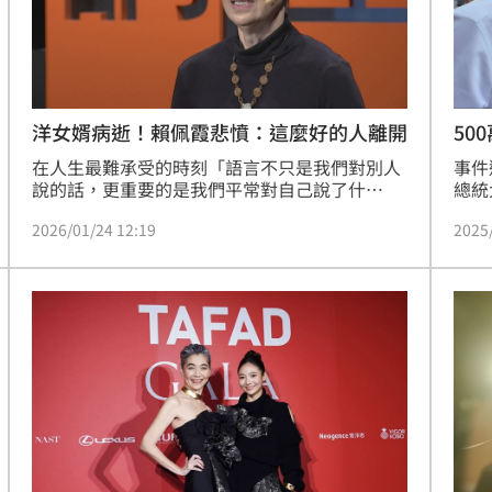
熱潮
10:00
15
洋女婿病逝！賴佩霞悲憤：這麼好的人離開
50
審
在人生最難承受的時刻「語言不只是我們對別人
事件
說的話，更重要的是我們平常對自己說了什
總統
麼」，知名歌手與身心靈學習者賴佩霞在經歷生
台銘
2026/01/24 12:19
2025
命巨慟後，對此有了更深刻的體悟。大愛《人文
服上
講堂》特別邀請靜心修習近四十年的賴佩霞老
僅有
師，以《靜心的力量》為題，分享她多年來如何
併科
透過轉念、靜心與非暴力溝通，在生命的無常之
服判
中，安頓自己，也陪伴他人。趙浩雲
法院
原判