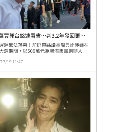
0萬買郭台銘連署書…判3.2年發回更
！
遲遲無法落幕！前屏東縣議長周典論涉嫌在
大選期間，以500萬元為鴻海集團創辦人郭
收購參選總統連署書，一審被判刑4年，不
/12/19 11:47
訴，高雄高分院審酌連署書以賄賂方式完成
4人，實際對選情影響不高，改判3年2月，
罰金150萬元，褫奪公權5年，但周典論仍不
決，向最高法院提起上訴，力拼無罪。最高
認為，二審有事實尚未調查釐清，因此撤銷
決，發回高雄高分院更審。