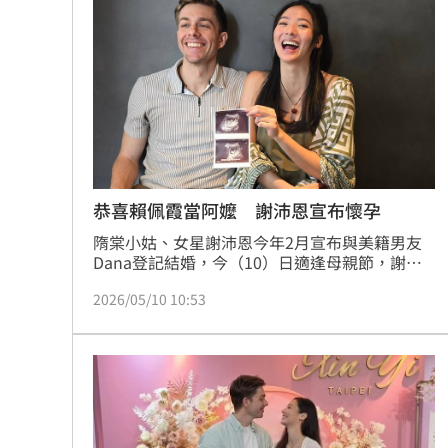
南港LaLaport鷹架倒塌！北市開罰30萬
Mina同學發聲 揭她19歲半工半讀考上
台股風向變了！他點3改變：資金往這族
80歲伯不甩演習硬闖…嗆警：路你家的
台灣彩券開獎直播中
20:31
恭喜賴佩霞當阿嬤 謝沛恩宣布懷孕
隋棠小姑、女星謝沛恩今年2月宣布與美籍男友
LIVE三立+24小時直播
15:27
Dana登記結婚，今（10）日適逢母親節，謝沛
恩曬出超音波照，以中英文驚喜宣布懷孕喜訊：
三立iNEWS新聞台線上直播
18:00
2026/05/10 10:53
「祝所有的媽媽們母親節快樂，今年，我也有了
新的身分了～」消息一曝光，大批粉絲與圈內好
友立刻湧入留言獻上祝福。
商場戰國來臨 台中「頂奢大道」逐漸
台彩父親節推新刮刮樂千萬頭獎超「爸
「拍片人的多重宇宙」職涯論壇9/12登