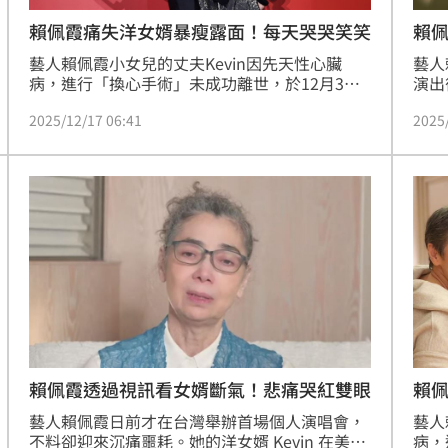
賴佩霞痛失洋女婿暴瘦露面！每天哭哭笑笑
賴
藝人賴佩霞小女兒的丈夫Kevin因先天性心臟
藝人
病，進行「換心手術」未成功離世，於12月3日
演出
在美國離世，她哽咽說「這麼好的年輕人」，今
美國
2025/12/17 06:41
2025
（17）日「2025 TAFAD GALA 頒獎晚宴」與女
發症
兒謝沛恩登場，這也是他首度露面，他表示謝謝
小女
大家的關心，也透露家裡目前狀態。趙浩雲
換心
自回
Kev
賴佩
賴佩霞透過視訊看女婿斷氣！悲痛哭紅雙眼
心
藝人
藝人賴佩霞日前才在台灣舉辦首場個人演唱會，
病，
不料卻迎來沉痛噩耗。她的洋女婿 Kevin 在美國