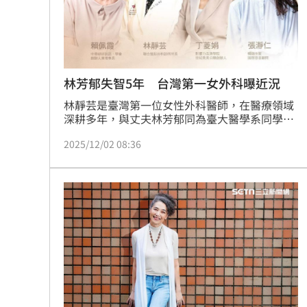
林芳郁失智5年 台灣第一女外科曝近況
林靜芸是臺灣第一位女性外科醫師，在醫療領域
深耕多年，與丈夫林芳郁同為臺大醫學系同學，
形影相隨的兩人，在2021年丈夫確診失智後，從
2025/12/02 08:36
醫師角色轉為照顧者，在沒有找到方法前，她說
「以前的照顧是，我認為他是外星人，他也不認
識我，所以兩個人變仇人，打來打去」。