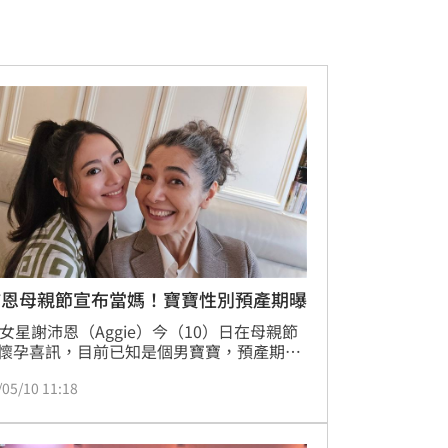
沛恩母親節宣布當媽！寶寶性別預產期曝
歲女星謝沛恩（Aggie）今（10）日在母親節
懷孕喜訊，目前已知是個男寶寶，預產期則
今年10月。謝沛恩回想，雖然新生命是在計
/05/10 11:18
到來，但她第一時間看到驗孕棒的那刻仍心
「哇，這也太快了吧，我真的準備好了
」