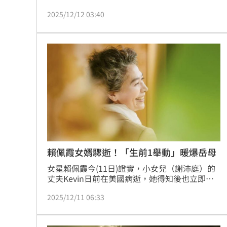
月在美國接受心臟移植手術，術後因肝臟衰竭引
2025/12/12 03:40
發併發症，不幸於台灣時間 12 月 3 日離世，讓
賴佩霞與小女兒深受重創。針對外界的關心與詢
問，賴佩霞日前在直播中紅著眼眶、完整訴說事
件經過，同時懇請外界不要再提出種種「如果」
的問題，以免對當事人造成二度傷害。
賴佩霞女婿驟逝！「生前1舉動」暖爆岳母
女星賴佩霞今(11日)證實，小女兒（謝沛庭）的
丈夫Kevin日前在美國病逝，她得知後也立即飛
美，陪女兒度過艱難時刻。賴佩霞去年曾表示，
2025/12/11 06:33
謝沛庭婚後與Kevin住在美國，她曾飛到美國去
探望他們，Kevin的貼心舉動讓她印象深刻，
「他將主臥清出來，讓我一個人住，而小夫妻則