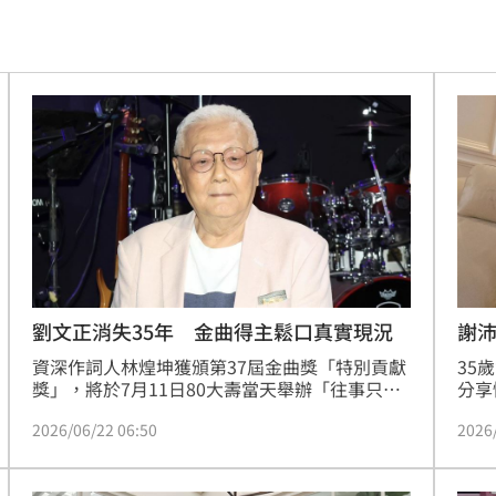
上訴
17:14
股
17:12
心碎
17:07
解放
17:04
幕！
17:01
解
17:01
班人
17:01
劉文正消失35年 金曲得主鬆口真實現況
謝
資深作詞人林煌坤獲頒第37屆金曲獎「特別貢獻
35
:59
獎」，將於7月11日80大壽當天舉辦「往事只能
分享
回味」作品講唱會，活動將在PLAYground空總
落在
高
16:56
2026/06/22 06:50
2026
劇場登場。曾捧紅鄧麗君、鳳飛飛、劉文正等巨
劃中
星的他，今（22）日出席記者會談及獲獎心情，
想：
王
16:56
笑說「人生80才開始得獎，但現在得獎剛剛
嗎？