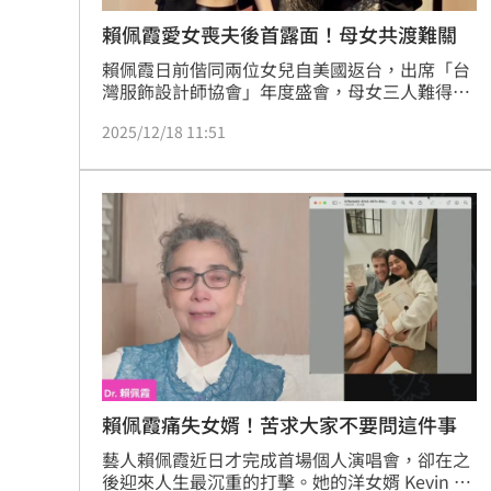
賴佩霞愛女喪夫後首露面！母女共渡難關
賴佩霞日前偕同兩位女兒自美國返台，出席「台
灣服飾設計師協會」年度盛會，母女三人難得同
框亮相，成為全場矚目焦點。這次返台不只是工
2025/12/18 11:51
作行程，更承載著賴佩霞對家庭的深切關懷，希
望透過陪伴，協助女兒慢慢走出人生低潮。
賴佩霞痛失女婿！苦求大家不要問這件事
藝人賴佩霞近日才完成首場個人演唱會，卻在之
後迎來人生最沉重的打擊。她的洋女婿 Kevin 上