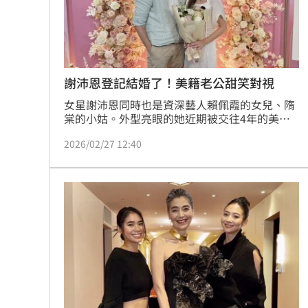
8國球員齊聚高雄 Formosa 7s掀足球
理想混蛋號召粉絲跨海追星吃美食！
18:
謝沛恩登記結婚了！美籍老公甜笑對視
女星謝沛恩同時也是資深藝人賴佩霞的女兒、隋
棠的小姑。外型亮眼的她近期被交往4年的美籍
男友「Dana」石天寧求婚，她27日無預警對外
2026/02/27 12:40
報喜，從曝光照片可見，兩人其實已在26日完成
登記，消息一出也讓親友與粉絲紛紛獻上祝福。
一家人更開心同框合影。