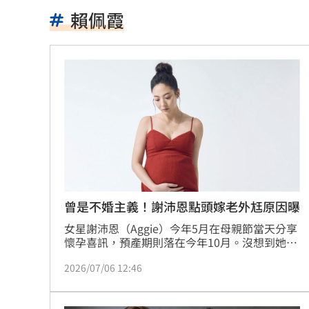
「天坑案」楊文科一審無罪 竹檢全面
賴佩霞
7月營收衝64億 王俊強：川湖是最純AI
兒遭老師綁手褲子套頭 家長見監視器
啦啦隊爆休息室開裸體趴 林襄上空大
直擊／新光三越北車最小間美麗市場開
車禍撞頭CT正常 6旬婦回家狂頭暈一招
致詞中「他」突衝上台 賴清德笑點接
曾是不婚主義！謝沛恩點頭嫁老外尪原因曝
女星謝沛恩（Aggie）今年5月在母親節當天分享
星宇航空現增3億股！認股規畫一次看
16
懷孕喜訊，預產期則落在今年10月。沒想到她近
日接受《嬰兒與母親》雜誌訪問透露，自己懷孕
鄭麗文脫口：我領導的國民黨支持度很
2026/07/06 12:46
之後有次打匹克球不小心力道過猛，猛到整個人
往後摔，幸好她有練柔道，所以知道在跌倒後如
投信逆勢挺「這檔」狂掃近7千張奪買超
何安全護體。宋亭誼報導