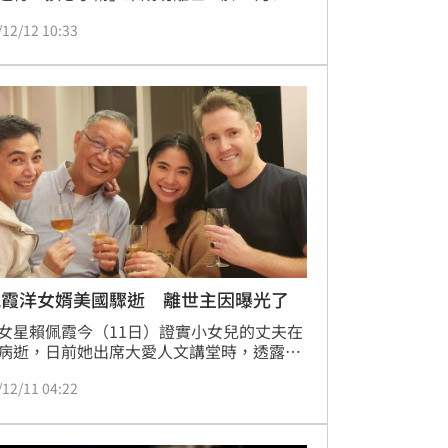
國離世，她哽咽說「這麼好的年輕人」。資
/12/12 10:33
示，先天性心臟病成因複雜，8大症狀要當
佩霞洋女婿美國驟逝 離世主因曝光了
女星賴佩霞今（11日）證實小女兒的丈夫在
病逝，日前她出席大愛人文講堂時，透露女
因為「換心手術」未成功離世，當下她哽咽
/12/11 04:22
心聲「這麼好的年輕人」。蔡佩伶報導