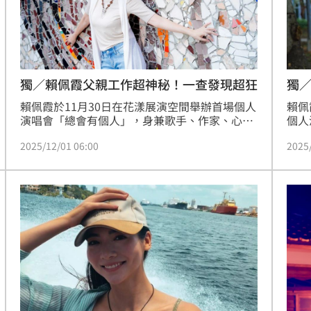
獨／賴佩霞父親工作超神秘！一查發現超狂
獨
賴佩霞於11月30日在花漾展演空間舉辦首場個人
賴佩
演唱會「總會有個人」，身兼歌手、作家、心理
個人
學講師的她，曾以副總統候選人身分投入 2024 
三立
2025/12/01 06:00
2025
年總統大選，是史上首位參與正副總統選舉的演
身分
藝人員，如今在推出個唱前，接受三立新聞網專
歌壇
訪意外透露父親的神祕身分，引發關注。
對此
我沒