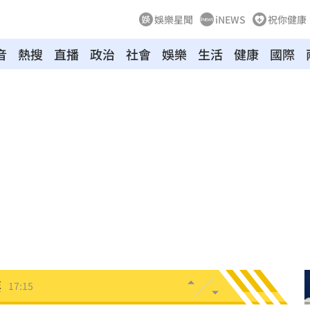
娛樂星聞
iNEWS
祝你健康
音
熱搜
直播
政治
社會
娛樂
生活
健康
國際
致死
17:20
包
17:18
17:18
努力
17:17
安全
17:16
要
17:15