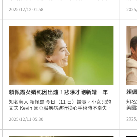
在美
接受心臟移植手術後，因術後突發肝臟衰竭，不
2025
2025/12/12 01:58
料顯
幸於台灣時間 12 月 3 日離世。消息曝光後，引
心。
發外界關心。賴佩霞稍早在個人 YouTube 頻道
含淚證實此事，哭紅雙眼、情緒潰堤地透露，家
人們雖在兩地分隔，卻靠著視訊陪伴 Kevin 走完
人生最後一程，「我們就看著他離開。」
賴
賴佩霞女婿死因出爐！悲曝才剛新婚一年
知名
知名藝人 賴佩霞 今日（11 日）證實，小女兒的
美國
丈夫 Kevin 因心臟疾病進行換心手術時不幸失
婿是
敗，於美國病逝。消息曝光後，外界震驚不已，
2025
2025/12/11 05:30
吐露
也令賴佩霞在公開場合談及此事時多次哽咽，悲
痛心情溢於言表。