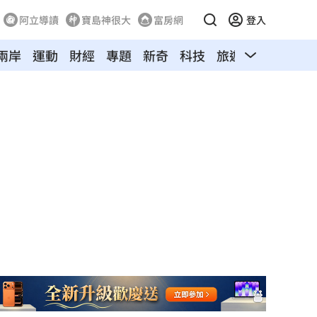
阿立導讀
寶島神很大
富房網
登入
兩岸
運動
財經
專題
新奇
科技
旅遊
汽車
寵物