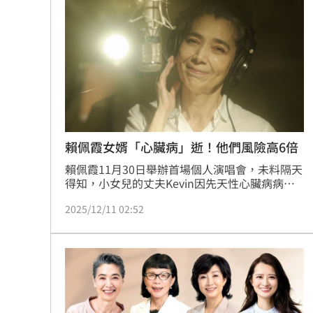
睡客房。」
賴佩霞女婿「心臟病」逝！他們風險高6倍
賴佩霞11月30日舉辦首場個人演唱會，未料隔天
得知，小女兒的丈夫Kevin因先天性心臟病病
逝，賴佩霞也立即飛美，陪伴小女兒度過艱難時
2025/12/11 02:52
刻。醫師表示，先天性心臟病的發生約每千個出
生新生兒中就有6~10個，病因至今不明，第一胎
患有先天性心臟病時，第二胎先天性心臟病的機
會增至2~6倍。