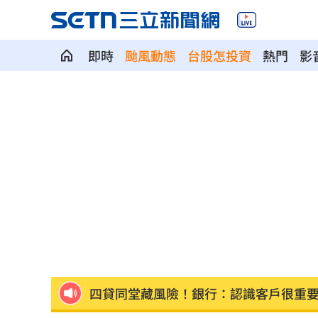
即時
颱風動態
台股怎投資
熱門
影
滴管灌毒強拍謎片！宮廟男性侵傳播妹
班鐵翔摔傷住院 妻控曹雨婷包6百元紅
小股民看過來！台塑四大公司7月增收紅
愷樂認雙胞胎早產 激動：知道你們很
視察城鎮韌性演習 張惇涵：有準備更
四貸同堂藏風險！銀行：認識客戶很重