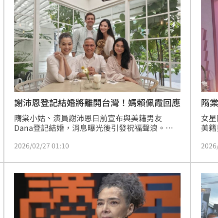
好」，也透露至今仍有作詞新計畫。
16:53
名校
16:53
群
16:52
逆？
16:51
謝沛恩登記結婚將離開台灣！媽賴佩霞回應
隋
隋棠小姑、演員謝沛恩日前宣布與美籍男友
女星
Dana登記結婚，消息曝光後引發祝福聲浪。對
美籍
於女兒出嫁，媽媽賴佩霞分享心情，感性表示
蜜合
2026/02/27 01:10
2026
「最大的喜悅，就是肯定女兒所選擇的伴侶」，
情，
直言對這位洋女婿相當滿意。趙浩雲
子，
成形
12:00
」氣
12:00
場！
10:30