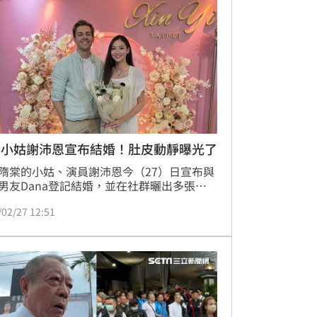
棠小姑謝沛恩宣布結婚！肚皮動靜曝光了
隋棠的小姑、演員謝沛恩今（27）日宣布與
男友Dana登記結婚，並在社群曬出多張甜
照，正式升格人妻。她透過經紀公司分享心
/02/27 12:51
目前尚未懷孕，但從訂婚開始就已經規劃生
對未來家庭生活充滿期待。趙浩雲