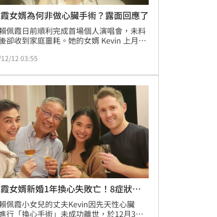
佩霞女婿為何非做心臟手術？露面回應了
賴佩霞日前順利完成首場個人演唱會，未料
後卻收到家庭噩耗。她的女婿 Kevin 上月在
接受心臟移植手術，術後因肝臟衰竭引發併
/12/12 03:55
，不幸於台灣時間 12 月 3 日離世，讓她與
兒瞬間墜入深沉悲痛。外界對「為何要進行
手術」的疑惑日增，賴佩霞稍早在直播中親
應，也坦言全家人從未想過最終會失去 
in。
霞女婿新婚1年換心失敗亡！8症狀當
賴佩霞小女兒的丈夫Kevin因先天性心臟
進行「換心手術」未成功離世，於12月3日