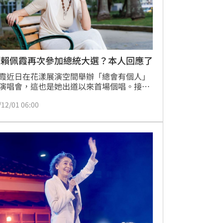
／賴佩霞再次參加總統大選？本人回應了
霞近日在花漾展演空間舉辦「總會有個人」
演唱會，這也是她出道以來首場個唱。接受
新聞網專訪，也聊到過去曾以副總統候選人
/12/01 06:00
投入 2024 年總統大選的她，如今再度重返
，也引來外界關注她是否有意願再度從政。
，她首度正面回應：「所有事情都剛剛好，
有刻意去想接下來要做什麼。」