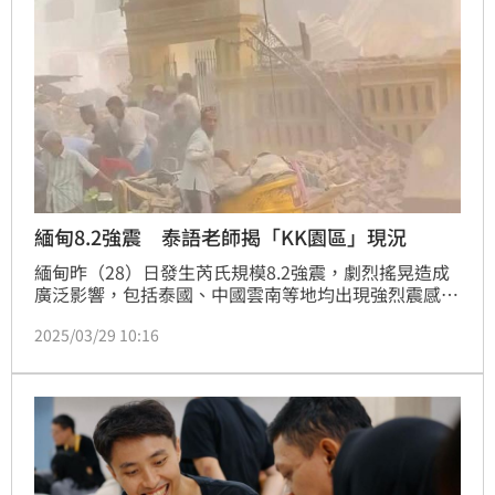
緬甸8.2強震 泰語老師揭「KK園區」現況
緬甸昨（28）日發生芮氏規模8.2強震，劇烈搖晃造成
廣泛影響，包括泰國、中國雲南等地均出現強烈震感。
在台灣的泰語老師透露，許多網友好奇KK園區的情
2025/03/29 10:16
況，他直呼「當地人也是受害者」，因緬甸國內動盪不
安，好不容易移到泰國謀生，但他們很多人自己在泰國
遇難時，還要擔心在緬甸的家人失聯。