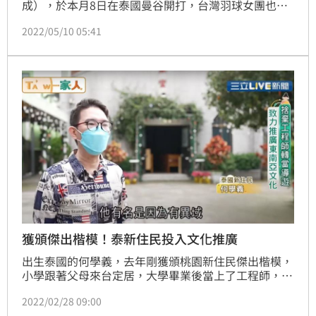
成），於本月8日在泰國曼谷開打，台灣羽球女團也由
一姐戴資穎帶領，連續擊敗西班牙、澳洲，成功晉級8
2022/05/10 05:41
強。除了實力強勁，小戴的魅力也不容小覷，泰國羽球
協會昨（9）日曬出一段戴資穎用泰文與球迷打招呼的
影片，可愛模樣瞬間融化泰國球迷的心。
獲頒傑出楷模！泰新住民投入文化推廣
出生泰國的何學義，去年剛獲頒桃園新住民傑出楷模，
小學跟著父母來台定居，大學畢業後當上了工程師，沒
想到卻因為一場澳洲留學，意外勾起他的泰國魂，重新
2022/02/28 09:00
學泰文當起導遊，甚至投入泰語教學和文化推廣工作！