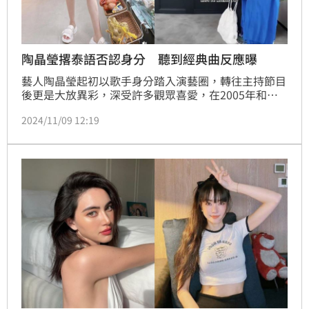
陶晶瑩撂泰語否認身分 聽到經典曲反應曝
藝人陶晶瑩起初以歌手身分踏入演藝圈，轉往主持節目
後更是大放異彩，深受許多觀眾喜愛，在2005年和李
李仁結婚，育有1女1子，家庭生活相當美滿，近日她前
2024/11/09 12:19
往泰國旅遊，一開始還因為不想被網友認出而極力否
認，豈料對方「1舉動」讓她秒露餡。蔡佩伶報導