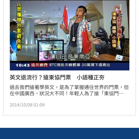
人增加了三倍。
英文退流行？搶東協門票 小語種正夯
過去我們搶著學英文，是為了掌握通往世界的門票，但
在中國廣西，狀況大不同！年輕人為了搶「東協門
票」，可是忙著學「小語」, 也就是越文、印尼語 ,緬甸
2014/10/08 01:09
語、泰語等等。這些過去被認為冷門語種，現在因為人
才缺口大，很多大學生還沒畢業，只要能說東協語種，
不但工作立刻找上門,薪水還翻兩倍，而當地台商的二
代，以往都是被送往歐美學英文拿學位， 現在想要接
班事業，可是要提前到南寧來卡位，當「小留學生」。