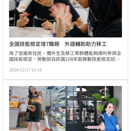
全國技能檢定增7職類 外語輔助助力移工
為了促進新住民、僑外生及移工等群體能夠順利參與全
國技能檢定，勞動部自民國108年起推動技能檢定試題
加列外語輔助，並取得顯著成效。今年將在原本32個職
2024/12/17 01:10
類的基礎上，新增7個職類，涵蓋中餐、西餐烹調、配
電線路裝修等，進一步降低語言障礙，助力更多外籍勞
工及新住民群體提升技能，參與台灣勞動市場。