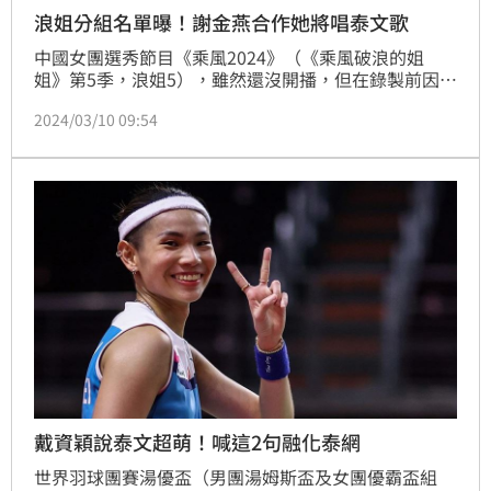
浪姐分組名單曝！謝金燕合作她將唱泰文歌
中國女團選秀節目《乘風2024》（《乘風破浪的姐
姐》第5季，浪姐5），雖然還沒開播，但在錄製前因為
參加名單就引起全網熱議，據傳節目已在6日開始錄
2024/03/10 09:54
製。如今網上也傳出一張第一次公演的分組以及歌曲名
單，而一看名單，此次電音女王謝金燕，這次更是要挑
戰泰語歌，讓人驚訝不已。
戴資穎說泰文超萌！喊這2句融化泰網
世界羽球團賽湯優盃（男團湯姆斯盃及女團優霸盃組