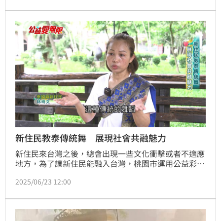
道地發音。更敬業的是，她當天強忍生理期首日的不
適，依然完美呈現舞台，只為對粉絲展現最大誠意。這
份極致自律與寵粉態度，讓泰國老師與廣大粉絲皆深受
感動，讚其成功實至名歸。黃湘芸
新住民教泰傳統舞 展現社會共融魅力
新住民來台灣之後，總會出現一些文化衝擊或者不適應
地方，為了讓新住民能融入台灣，桃園市運用公益彩券
盈餘，增設新住民關懷服務據點，不定期關懷新住民生
2025/06/23 12:00
活之外，也會進行社區文化導讀，讓民眾更認識新住民
商店餐廳，也有新住民為了回饋鄰里，免費教大家跳泰
國舞、學泰語。