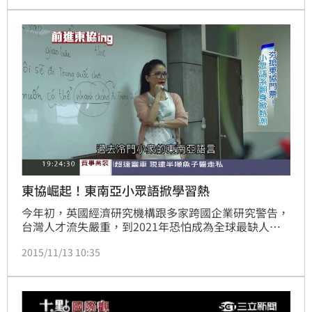
住在中壢忠貞新村的他，要告訴大家，台灣多元文化的
包容性究竟有多大！
東協崛起！東南亞小眾語掀學習熱
今年初，英國經濟研究機構跟多家跨國企業研究警告，
台灣人才流失嚴重，到2021年恐怕成為全球最缺人才
的國家，人才出走是一大個警訊，但話說回來，也得有
2015/11/13 10:35
本事才能走得出去，近幾年因應東協崛起，許多企業外
派幹部到越南、印尼等國家也讓過去冷門的東南亞語
系，開始夯了起來，坊間出現泰文、越語、印尼語補習
班，正規大學其實也從幾年前，就陸續開了東南亞語
系、學程班，以政大來說，七年來，學越南語、泰文的