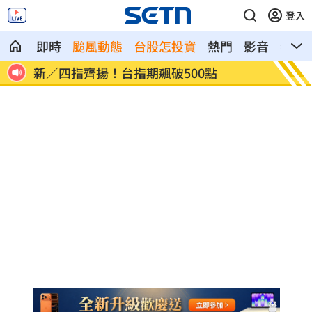
登入
即時
颱風動態
台股怎投資
熱門
影音
熱搜
卡
新／四指齊揚！台指期飆破500點
慈濟遭