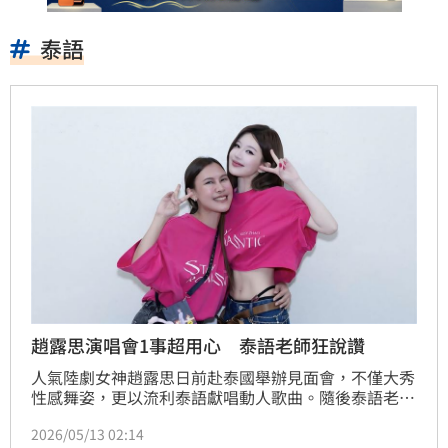
泰語
趙露思演唱會1事超用心 泰語老師狂說讚
人氣陸劇女神趙露思日前赴泰國舉辦見面會，不僅大秀
性感舞姿，更以流利泰語獻唱動人歌曲。隨後泰語老師
發文揭露演出背後的辛酸，透露趙露思即便工作滿檔至
2026/05/13 02:14
深夜，仍堅持撥空學習，總練習時間不到10小時卻展現