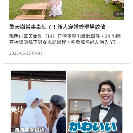
擎天崗當事桌紅了！新人穿婚紗現場致敬
陽明山擎天崗昨（14）日深夜爆出激戰事件，24 小時
直播鏡頭錄下男女恩愛過程，引發萬名網友湧入 YT 觀
戰。沒想到效應持續擴大，今日該處「當事桌」竟成為
2026/05/15 04:49
熱門打卡點！不僅年輕人揪團拍照，甚至有新人穿著婚
紗到場「模仿致敬」，大膽行徑讓直播聊天室再度炸
鍋，直呼「這兩位一定百年好合。」