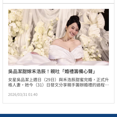
華麗排場。
吳品潔甜嫁禾浩辰！親吐「婚禮籌備心聲」
女星吳品潔上週日（29日）與禾浩辰甜蜜完婚，正式升
格人妻，她今（31）日發文分享親手籌辦婚禮的過程與
心情，曝光夢幻婚紗與純白場景，坦言這場婚禮從主舞
2026/03/31 01:40
台開始就承載滿滿心意，幸福氛圍引發關注。趙浩雲。