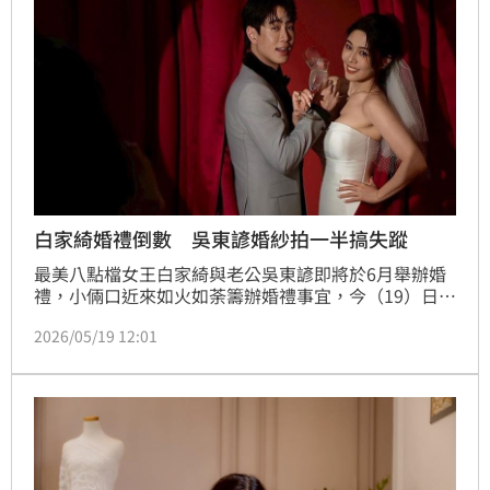
白家綺婚禮倒數 吳東諺婚紗拍一半搞失蹤
最美八點檔女王白家綺與老公吳東諺即將於6月舉辦婚
禮，小倆口近來如火如荼籌辦婚禮事宜，今（19）日也
首度曝光一組「好萊塢華麗電影大片風格」婚紗側拍
2026/05/19 12:01
照。照片中，白家綺身著銀色亮片開高衩緊身洋裝，解
放展現性感火辣身材，S女神曲線與逆天大長腿一覽無
遺，老公吳東諺則配合畫出滿臉紅唇熱吻妝，兩人噘嘴
甜吻狂曬恩愛，閃瞎眾人。宋亭誼報導