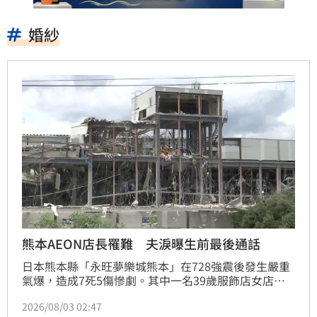
婚紗
熊本AEON店長罹難 夫淚曝生前最後通話
日本熊本縣「永旺夢樂城熊本」在728強震後發生嚴重
氣爆，造成7死5傷慘劇。其中一名39歲服飾店女店
長，疑似因責任感強重返商場整理，不幸命喪火窟。其
2026/08/03 02:47
丈夫悲痛憶述，災變前曾與妻子通話確認平安，未料掛