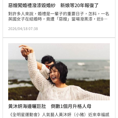
惡嫂闖婚禮潑漆毀婚紗 新娘等20年報復了
對許多人來說，婚禮是一輩子的重要日子，怎料，一名
英國女子在結婚時，竟遭「惡嫂」當場潑黑漆，近8萬
元的白紗全毀，成為新娘子人生最慘的一天。
2026/04/18 07:38
黃沐妍海邊曬巨肚 倒數1個月升格人母
《全明星運動會》人氣藝人黃沐妍（小豬）近來幸福感