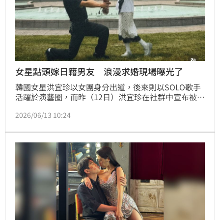
女星點頭嫁日籍男友 浪漫求婚現場曝光了
韓國女星洪宜珍以女團身分出道，後來則以SOLO歌手
活躍於演藝圈，而昨（12日）洪宜珍在社群中宣布被日
本男友求婚成功的好消息，同時公開求婚現場的浪漫細
2026/06/13 10:24
節，吸引許多粉絲留言祝賀。蔡佩伶報導