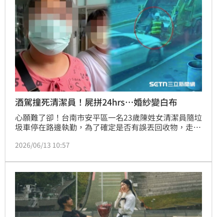
酒駕撞死清潔員！屍拼24hrs…婚紗變白布
心願難了卻！台南市安平區一名23歲陳姓女清潔員隨垃
圾車停在路邊執勤，為了確定是否有誤丟回收物，走回
垃圾車尾，沒想到就是這個盡責念頭害她喪命；才剛轉
2026/06/13 10:57
身回頭，隨即遭後方一輛賓士車高速追撞，慘淪夾心，
下半身全碎當場身亡，遺體耗費5組修復師接力24小
時，才勉強拼湊完成。母親哭到肝腸寸斷，直喊還沒替
女兒披上婚紗，就先蓋白布。肇事駕駛是48歲「扒趴
鴨」老闆鄭傳吉，被判7年9個月徒刑，身揹200萬元債
務，僅表示願將獄中工作所得作為賠償金。