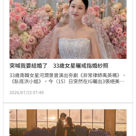
突喊我要結婚了 33歲女星曬戒指婚紗照
33歲南韓女星河潤景曾演出夯劇《非常律師禹英禑》、
《臥底洪小姐》，今（15）日突然在IG曬出3張絕美婚
紗照，並寫下「各位，我要結婚了！」還附上一個戒指
2026/07/15 07:49
符號，突如其來的喜訊瞬間震撼粉絲，留言區湧入一片
祝福聲浪。不過，就在大家以為女神真的要嫁了時，她
隨後親自揭曉真相，原來全是為了宣傳新戲設下的驚喜
橋段。蔡維歆