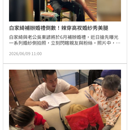
白家綺補辦婚禮倒數！辣穿高衩婚紗秀美腿
白家綺與老公吳東諺將於6月補辦婚禮，近日搶先曝光
一系列婚紗側拍照，立刻閃瞎親友與粉絲。照片中，白
家綺身穿銀色亮片高衩禮服，大方展現纖細曲線與修長
2026/06/09 11:00
美腿，吳東諺則搞笑畫上滿臉紅唇印配合拍攝，夫妻倆
甜蜜互動讓現場笑聲不斷，幸福氛圍藏都藏不住。