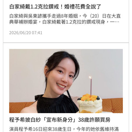
白家綺戴1.2克拉鑽戒！婚禮花費全說了
白家綺與吳東諺攜手走過8年婚姻，今（20）日在大直
典華補辦婚宴，白家綺戴著1.2克拉的鑽戒現身，一身
純白婚紗完美襯托出優雅曲線，一彎腰北半球呼之欲
2026/06/20 07:41
出，一出場便成為全場焦點。談到這次的造型，她表示
這次走的是簡約大器的女王風格，美甲則是由大女兒親
自操刀。宋亭誼報導
程予希披白紗「宣布新身分」38歲許願買房
演員程予希16日迎來38歲生日，今年的她依舊維持滿