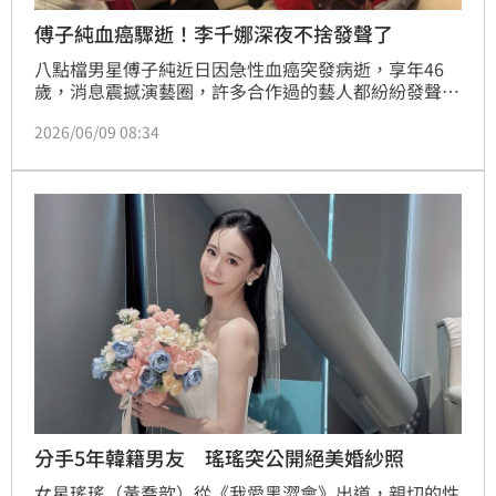
傅子純血癌驟逝！李千娜深夜不捨發聲了
八點檔男星傅子純近日因急性血癌突發病逝，享年46
歲，消息震撼演藝圈，許多合作過的藝人都紛紛發聲哀
悼。曾與傅子純合作《老鼠捧茶請人客》的女星李千
2026/06/09 08:34
娜，今（9）日深夜也在社群發文悼念，曬出當年為戲
跟對方拍攝的婚紗，並說「祝福你在另一個世界，繼續
幸福快樂著」。
分手5年韓籍男友 瑤瑤突公開絕美婚紗照
女星瑤瑤（黃喬歆）從《我愛黑澀會》出道，親切的性