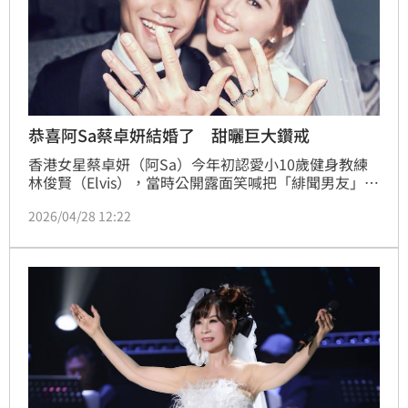
恭喜阿Sa蔡卓妍結婚了 甜曬巨大鑽戒
香港女星蔡卓妍（阿Sa）今年初認愛小10歲健身教練
林俊賢（Elvis），當時公開露面笑喊把「緋聞男友」中
的「緋聞」兩字刪除，並甜蜜表示兩人感情穩定，閃瞎
2026/04/28 12:22
全場。今（28）日她再公布喜訊，透過社群平台分享婚
紗與鑽戒照片，寫下「恭喜我嫁你，恭喜你娶我，以後
請多多指教，多謝大家的祝福」，正式宣布婚訊，幸福
之情溢於言表。