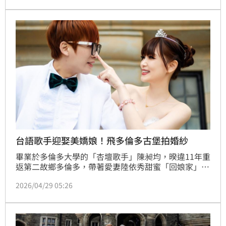
一頂全新的頭紗，讓鄭女可以打扮美美的走完人生最後
一段旅途。
台語歌手迎娶美嬌娘！飛多倫多古堡拍婚紗
畢業於多倫多大學的「杏壇歌手」陳昶均，暌違11年重
返第二故鄉多倫多，帶著愛妻陸依秀甜蜜「回娘家」。
兩人不僅低調席開兩桌宴請大學同學補辦喜酒，更前往
2026/04/29 05:26
百年古堡拍攝婚紗，留下難忘回憶。