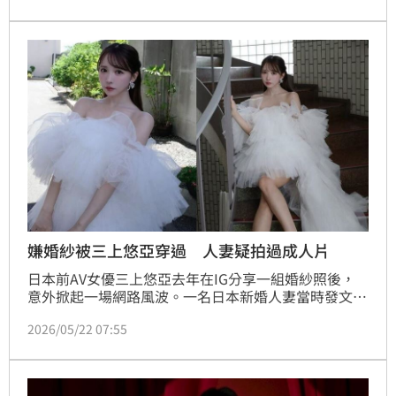
速在社群平台延燒，掀起關於職業歧視與尊重他人的討
論。
嫌婚紗被三上悠亞穿過 人妻疑拍過成人片
日本前AV女優三上悠亞去年在IG分享一組婚紗照後，
意外掀起一場網路風波。一名日本新婚人妻當時發文抱
怨，自己租借拍攝婚紗照的婚紗，竟曾被三上悠亞穿
2026/05/22 07:55
過，讓她崩潰直呼「被AV女優穿了，整個好難過」，
甚至表示若早知道就不會租借，相關言論當時也引發兩
派網友激烈論戰。如今人妻遭日本網友爆料，早年也拍
過成人影片。蔡維歆