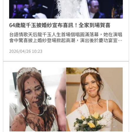
64歲龍千玉披婚紗宣布喜訊！全家到場賀喜
台語情歌天后龍千玉人生首場個唱圓滿落幕，她在演唱
會中驚喜披上婚紗登場掀起高潮，演出後於慶功宴宣布
好消息，透露下一站巡演已在規劃中，直言「會帶著這
2026/04/26 10:23
份感動繼續唱下去」，正式為音樂生涯開啟全新篇章。