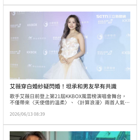
折射出當前「反共成韓國時尚」的校園與年輕世代最新
社會潮流。(記者唐家興)
艾薇穿白婚紗疑閃婚！坦承和男友早有共識
歌手艾薇日前登上第21屆KKBOX風雲榜演唱會舞台，
不僅帶來〈天使借的溫柔〉、〈計算浪漫〉兩首人氣歌
曲，更挑戰翻唱BLACKPINK成員ROSÉ的〈number 
2026/06/13 08:39
one girl〉，展現驚人的演唱實力。不過近期她因穿上
婚紗造型亮相，引發外界猜測是否好事近了，甚至傳出
閃婚疑雲。對此，艾薇受訪時親自回應，坦言和交往四
年的男友對於未來確實已有共識，但距離結婚還有一段
規劃要完成。