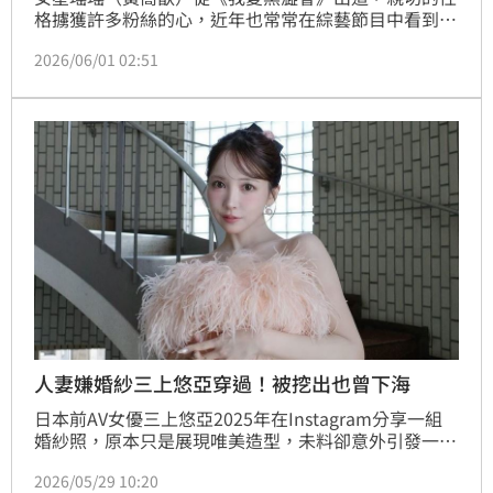
格擄獲許多粉絲的心，近年也常常在綜藝節目中看到她
的身影，引起討論的是，先前分手5年韓籍男友的瑤
2026/06/01 02:51
瑤，今（1日）無預警曬出身穿絕美婚紗的畫面，害羞
鬆口真實心聲。蔡佩伶報導
人妻嫌婚紗三上悠亞穿過！被挖出也曾下海
日本前AV女優三上悠亞2025年在Instagram分享一組
婚紗照，原本只是展現唯美造型，未料卻意外引發一場
網路風波。一名日本新婚人妻得知自己租借拍攝婚紗的
2026/05/29 10:20
禮服曾由三上悠亞穿過後，公開表達不滿，相關發言迅