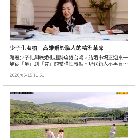
少子化海嘯 高雄婚紗職人的精準革命
隨著少子化與晚婚化趨勢席捲台灣，結婚市場正迎來一
場從「量」到「質」的結構性轉型。現代新人不再盲目
追求百桌排場，轉而將預算投入更具獨特性與個性化的
2026/05/15 11:51
精緻婚禮。同時，伴隨全球身體平權的浪潮，準新娘們
開始反思「模特兒身材」的審美觀，尤其許多「棉花糖
新娘」更期待婚紗能貼合真實的自我。