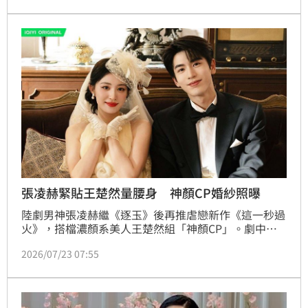
斷後竟成永別。他懊悔當時未阻止妻子返回商場，兩人
結婚15年本約定補辦婚禮，如今卻只能在告別式上擺放
婚紗悼念。目前永旺公司已發布聲明致歉，並承諾配合
警方進行事故原因調查，強調將釐清為何員工會在疏散
後重返建築內部，並全力協助受災家屬處理後續事宜。
張凌赫緊貼王楚然量腰身 神顏CP婚紗照曝
陸劇男神張凌赫繼《逐玉》後再推虐戀新作《這一秒過
火》，搭檔濃顏系美人王楚然組「神顏CP」。劇中張
凌赫本以為王楚然早已離世，沒想到再度重逢，對方竟
2026/07/23 07:55
變成了哥哥的未婚妻。面對失而復得的摯愛，他以一句
「她活了，我瘋了」，道盡壓抑多年的怨恨與深情，台
詞也迅速在社群平台瘋傳。宋亭誼報導