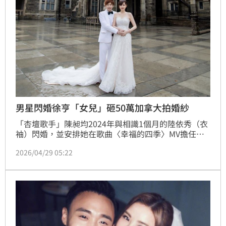
男星閃婚徐亨「女兒」砸50萬加拿大拍婚紗
「杏壇歌手」陳昶均2024年與相識1個月的陸依秀（衣
袖）閃婚，並安排她在歌曲〈幸福的四季〉MV擔任女
主角，女主角父親則由徐亨飾演。畢業於加拿大多倫多
2026/04/29 05:22
大學的他，上月帶著愛妻飛回當地，低調宴請兩桌大學
同學喜酒，並前往擁有百年歷史的加拿大古堡「Casa 
Loma」拍攝婚紗，十分浪漫。