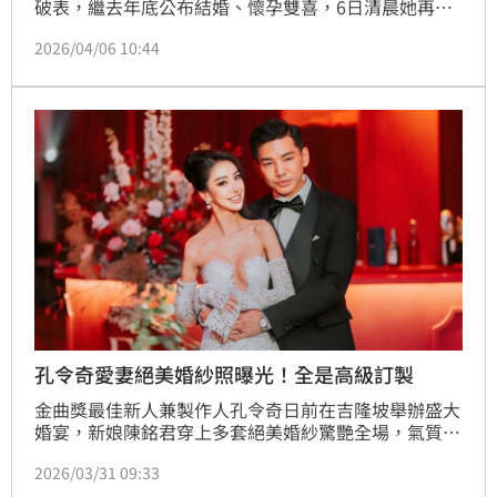
破表，繼去年底公布結婚、懷孕雙喜，6日清晨她再度
在臉書曬出挺著巨肚、與老公在海邊牽手漫步的甜蜜照
2026/04/06 10:44
片，發文「珍惜當下美好的人事物」，並高喊再一個
月，「錢錢要跟我見面嘍！」迫不及待迎接新生命的喜
悅全都寫在臉上。
孔令奇愛妻絕美婚紗照曝光！全是高級訂製
金曲獎最佳新人兼製作人孔令奇日前在吉隆坡舉辦盛大
婚宴，新娘陳銘君穿上多套絕美婚紗驚艷全場，氣質與
氣場兼具成為焦點。這場融合中西文化的婚禮，不僅見
2026/03/31 09:33
證兩人跨國戀情修成正果，也讓外界一窺名媛級婚禮的