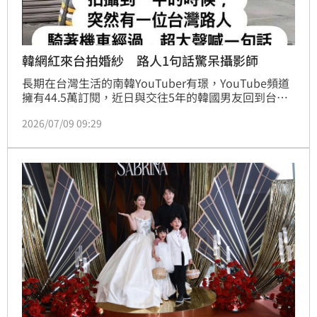
韓網紅來台拍婚紗 路人1句話驚呆攝影師
長期在台灣生活的南韓YouTuber有璟，YouTube頻道
擁有44.5萬訂閱，近日與交往5年的韓國男友回到台灣
拍攝婚紗，希望替人生重要時刻留下美好回憶。沒想到
2026/07/09 09:29
拍攝過程中，路人接連大喊送上祝福，卻讓隨行的韓星
御用攝影師一度誤以為是在挨罵，直到真相曝光後，他
忍不住驚呼：「從來沒遇過這種事！」