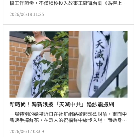
檔工作節奏，不僅積極投入故事工廠舞台劇《婚禮上的
小抄》排練，同步進行電影拍攝，日前更迎來日本保養
2026/06/18 11:25
品牌代言人新身份，年底將舉辦第5次個人畫展，生活
與工作都相當充實。宋亭誼報導
新時尚！韓新娘披「天滅中共」婚紗震撼網
一場特別的婚禮近日在社群網路掀起熱烈討論，畫面中
新娘手捧鮮花，在眾人的祝福聲中緩步入場，而她身上
那件純白婚紗上，竟赫然印著正體字「天滅中共」與虎
2026/06/17 03:09
頭圖騰。這幕衝擊性的畫面，不僅點亮了婚禮現場，更