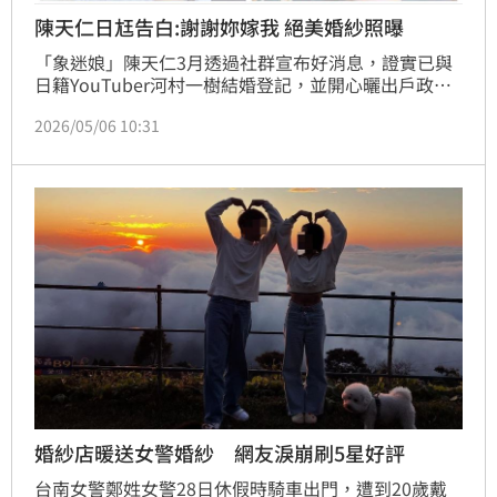
陳天仁日尪告白:謝謝妳嫁我 絕美婚紗照曝
「象迷娘」陳天仁3月透過社群宣布好消息，證實已與
日籍YouTuber河村一樹結婚登記，並開心曬出戶政事
務所合照與結婚書約，喜訊曝光後也湧入不少祝福，事
2026/05/06 10:31
後雙方於日本拍攝婚紗。
婚紗店暖送女警婚紗 網友淚崩刷5星好評
台南女警鄭姓女警28日休假時騎車出門，遭到20歲戴