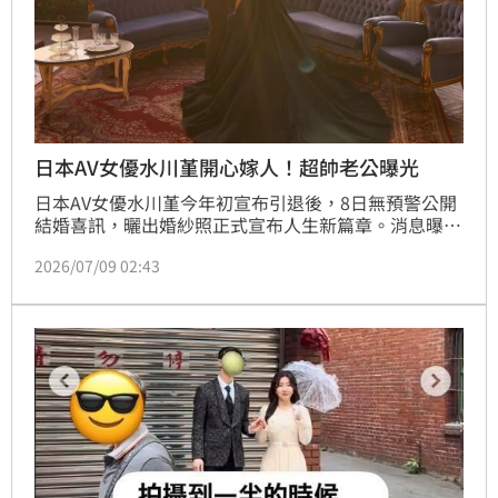
日本AV女優水川堇開心嫁人！超帥老公曝光
日本AV女優水川堇今年初宣布引退後，8日無預警公開
結婚喜訊，曬出婚紗照正式宣布人生新篇章。消息曝光
後，不少粉絲紛紛獻上祝福，不過也在社群平台掀起兩
2026/07/09 02:43
極討論，有人送上祝福，也有人對她過去的職業提出質
疑，引發熱議。