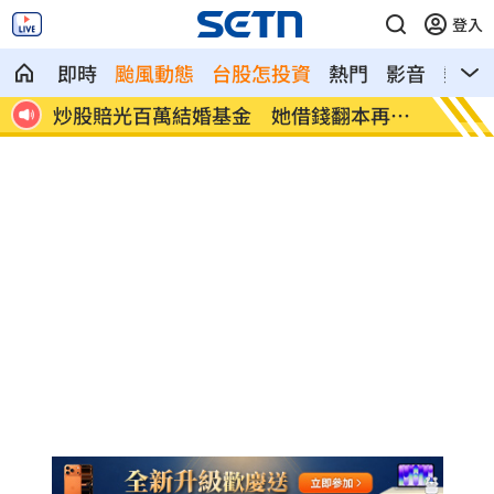
登入
即時
颱風動態
台股怎投資
熱門
影音
熱搜
再慘
視障男颱風天買豆漿！休假警1舉動暖爆
陳睦衡
勝