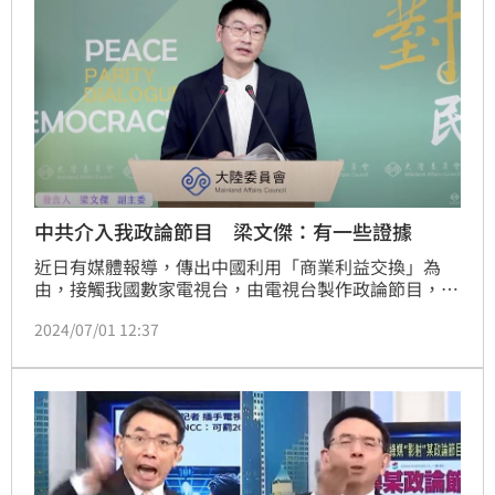
中共介入我政論節目 梁文傑：有一些證據
近日有媒體報導，傳出中國利用「商業利益交換」為
由，接觸我國數家電視台，由電視台製作政論節目，並
令新華社駐台記者趙博介入節目製播，在錄影現場「盯
2024/07/01 12:37
哨」，高度參與節目製作，並置入中國觀點一事，引發
輿論熱議。