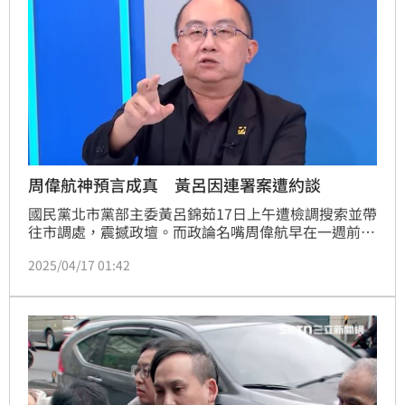
周偉航神預言成真 黃呂因連署案遭約談
國民黨北市黨部主委黃呂錦茹17日上午遭檢調搜索並帶
往市調處，震撼政壇。而政論名嘴周偉航早在一週前便
於政論節目中直言預測，「7月半的鴨子、4月半的黃呂
2025/04/17 01:42
應該是差不多的」，如今語成真，被譽為「神預言」。
（台語俚語：七月半鴨仔，毋知死活；形容人沒有憂患
意識，不知大難臨頭）