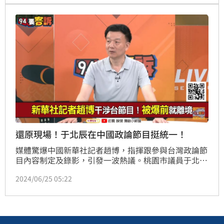
還原現場！于北辰在中國政論節目挺統一！
媒體驚爆中國新華社記者趙博，指揮跟參與台灣政論節
目內容制定及錄影，引發一波熱議。桃園市議員于北辰
在《94要客訴》節目還原以前上中國媒體節目的經驗，
2024/06/25 05:22
指稱連他在中國被瘋傳「贊成統一」的說法，都是被剪
接出來的。