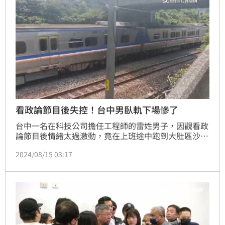
能爆掉。
看政論節目後失控！台中男臥軌下場慘了
台中一名在科技公司擔任工程師的雷姓男子，因觀看政
論節目後情緒太過激動，竟在上班途中跑到大肚區沙田
路一處平交道臥軌，整個人趴臥在軌道間，幸好區間車
2024/08/15 03:17
駕駛發現異狀緊急煞車，沒有釀成死傷，但雷男行為造
成列車誤點29分鐘，被法院依公共危險罪嫌判處2月徒
刑，可易科罰金6萬元、緩刑3年，並施以監護1年；全
案可上訴。