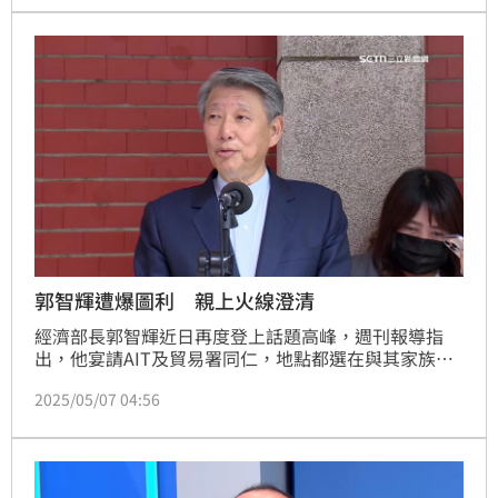
子，引起現場觀眾歡呼大笑。
郭智輝遭爆圖利 親上火線澄清
經濟部長郭智輝近日再度登上話題高峰，週刊報導指
出，他宴請AIT及貿易署同仁，地點都選在與其家族企
業有關的安永生活餐廳，疑涉公私不分、圖利家族事
2025/05/07 04:56
業。郭智輝今（7日）親上政論節目回應，強調該餐廳
隸屬前公司崇越集團旗下子公司，與其個人及家族財務
毫無關聯。