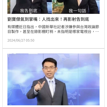
劉寶傑氣到掌嘴：人找出來！再影射告到底
有媒體近日指出，中國新華社記者涉嫌參與台灣政論節
目製作，甚至在錄影棚盯梢，未指明是哪家電視台，立
刻引起議論。《關鍵時刻》節目主持人劉寶傑26日氣
2024/06/27 05:50
炸，甚至一度氣到自掌嘴巴數下，直言「今天你敢放
話，就給我負責任」，把人給我找出來，若再影射將告
到底。