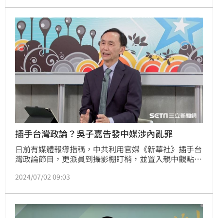
聞出來之後，聽說中國大陸會採取法律上的行動。」引
發討論。
插手台灣政論？吳子嘉告發中媒涉內亂罪
日前有媒體報導指稱，中共利用官媒《新華社》插手台
灣政論節目，更派員到攝影棚盯梢，並置入親中觀點，
文化部、陸委會均表示會做調查。《美麗島電子報》董
2024/07/02 09:03
事長吳子嘉今（2）日透過律師聲明向高檢署告發《新
華社》記者趙博，表示根據報載內容，電視台與趙博恐
涉變更國體、顛覆我國的普通內亂罪。