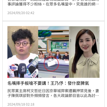
事評論獲得不少粉絲。在眾多名嘴當中，究竟誰的網路
聲量最高？TPOC台灣議題研究中心透過數據，公布時
2024/09/20 02:42
事評論員前10名網路聲量排行，其中前立委郭正亮憑著
「什麼都能講」，一舉拔得頭籌，前立委蔡正元、資深
媒體人黃暐瀚則位居第二、三名。
名嘴摔手板嗆不要講！王乃伃：發什麼脾氣
民眾黨主席柯文哲近日因京華城弊案遭羈押禁見後，妻
子陳佩琪卻對外頻頻發言，各大政論節目皆以此為討論
主題。國民黨立委謝龍介姪子謝克洋16日在粉專分享1
2024/09/18 02:18
分22秒政論節目《狠狠抖內幕》的廣告時間畫面，只見