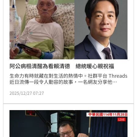
阿公病榻清醒為看賴清德 總統暖心親祝福
生命力有時就藏在對生活的熱情中。社群平台 Threads 
近日流傳一段令人動容的故事，一名網友分享他
&nbsp;96 歲阿公因肺積水緊急住院，一度血氧低迷、
2025/12/27 07:27
意識不清，讓家屬焦急萬分。沒想到阿公度過險境、恢
復神智後，第一件事竟然是拿起手機關注政論節目，並
大讚總統賴清德。這段「超高齡粉絲」的熱血行徑不僅
感動上萬網友，更成功「釣」出總統賴清德本人親自留
言打氣。