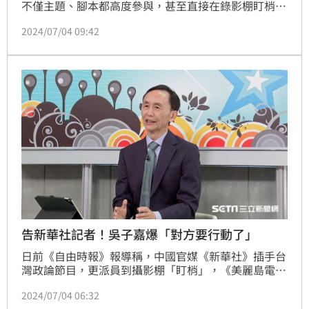
不僅主題、腳本都高度參與，甚至直接在錄影棚盯梢，
確認節目有達到中國國台辦要求。對此，國安局長蔡明
2024/07/04 09:42
彥今（4）日表示，國安局已經將相關資訊提供給有關
單位查辦，尊重調查局的調查規劃、採證活動。
告新華社記者！吳子嘉爆「對方要行動了」
日前《自由時報》報導稱，中國官媒《新華社》插手台
灣政論節目，更派員到攝影棚「盯梢」，《美麗島電子
報》董事長吳子嘉2日透過律師聲明，告發《新華社》
2024/07/04 06:32
記者趙博，檢舉涉嫌內亂罪。吳子嘉3日則自爆，「新