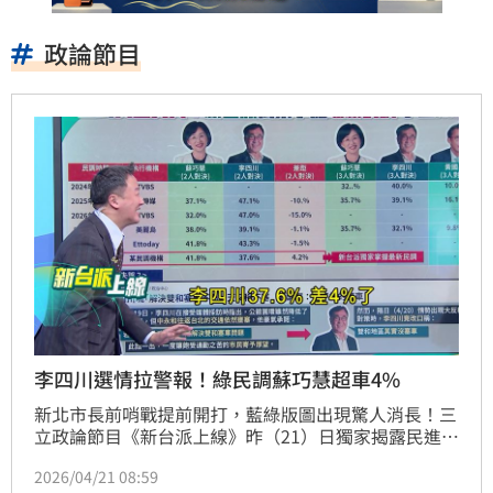
政論節目
李四川選情拉警報！綠民調蘇巧慧超車4%
新北市長前哨戰提前開打，藍綠版圖出現驚人消長！三
立政論節目《新台派上線》昨（21）日獨家揭露民進黨
最新內部參考民調，原本一路領先的國民黨「川伯」李
2026/04/21 08:59
四川，支持度竟遭民進黨立委蘇巧慧反超。媒體人分