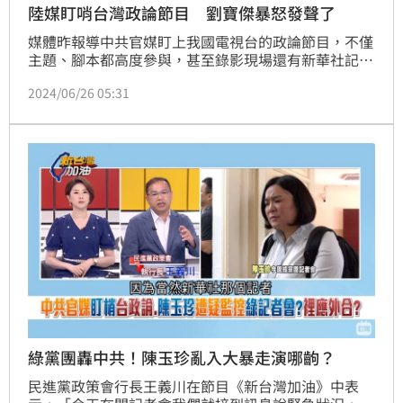
陸媒盯哨台灣政論節目 劉寶傑暴怒發聲了
媒體昨報導中共官媒盯上我國電視台的政論節目，不僅
主題、腳本都高度參與，甚至錄影現場還有新華社記者
在旁盯梢，確認節目有達到中國國台辦要求，對此，資
2024/06/26 05:31
深媒體人劉寶傑發聲砲轟了。蔡維歆
綠黨團轟中共！陳玉珍亂入大暴走演哪齣？
民進黨政策會行長王義川在節目《新台灣加油》中表