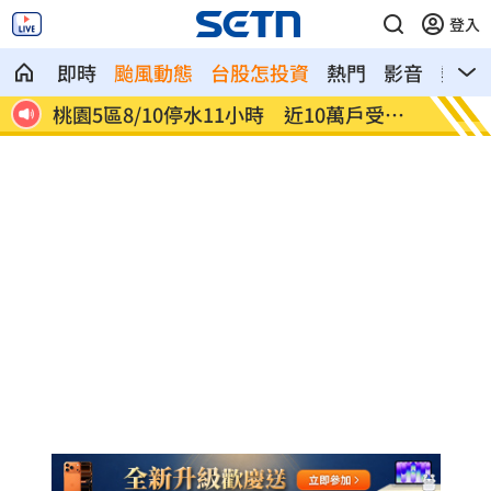
登入
即時
颱風動態
台股怎投資
熱門
影音
熱搜
桃園5區8/10停水11小時 近10萬戶受影
「白海
響