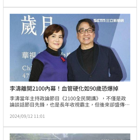
時事評論員吳靜怡不滿節目安排她要講的手板，竟直接
將手板丟到地上說：「這不要講！」，讓主持人王乃伃
不滿表示：「妳現在在發什麼脾氣啊？」引發網友熱
議。
李濤離開2100內幕！血管硬化如90歲恐爆掉
李濤當年主持政論節目《2100全民開講》，不僅是政
論談話節目先鋒，也是長年收視霸主，但後來卻盛傳因
收視率不佳、酬勞又昂貴遭到撤換，不過該說法多次被
2024/09/12 11:01
否認。李濤退出螢光幕後，長期為偏鄉孩童教育奔走，
並認養偏遠地區中小學的清寒學生，並持續補助其獎學
金。李濤近日受訪也透露，當年62歲交出主持棒後，健
檢竟被診斷長期壓力讓血管硬化，如90多歲老人隨時可