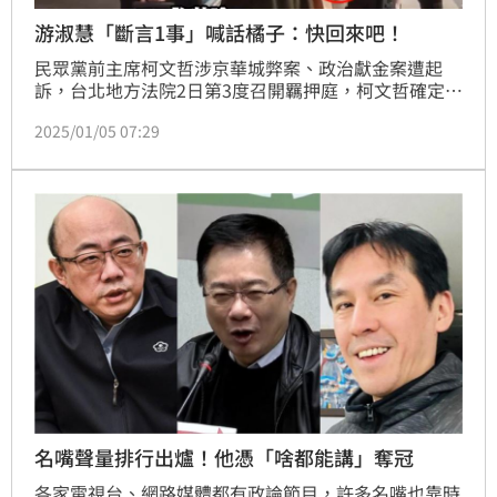
游淑慧「斷言1事」喊話橘子：快回來吧！
民眾黨前主席柯文哲涉京華城弊案、政治獻金案遭起
訴，台北地方法院2日第3度召開羈押庭，柯文哲確定再
度羈押禁見，其中柯文哲在庭上坦承貼身幕僚「橘子」
2025/01/05 07:29
許芷瑜幫忙拿走由妙天禪師贈的1千萬元捐款，引起眾
人討論。國民黨台北市議員游淑慧認為，橘子的角色就
是「政治車手」，並強調車手的罪很輕，呼籲橘子快回
來。
名嘴聲量排行出爐！他憑「啥都能講」奪冠
各家電視台、網路媒體都有政論節目，許多名嘴也靠時