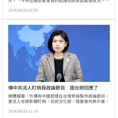
示，「今天在開記者會我們就接到訊息說緊急狀況，陳
玉珍在我們的記者會會場，大家都嚇一跳說她來做什
2024/06/26 02:55
麼，她其實在外面待了幾分鐘，整個身體就靠在門上在
那邊聽，她在聽的時候就有一個媒體在那裡幫她直播，
她還問那個媒體說為什麼莊瑞雄的臉那麼紅。」
傳中共派人盯梢我政論節目 國台辦回應了
媒體報導，外傳有中國官媒在台灣參與製作政論節目，
更派人在錄影棚盯梢，目前文化部、陸委會均表示會做
調查，涉事電視台則稱此事毫無根據。對此，中國國台
2024/06/26 11:18
辦發言人朱鳳蓮今（26）日回應說，這是一篇徹頭徹尾
的假新聞，純粹是造謠。