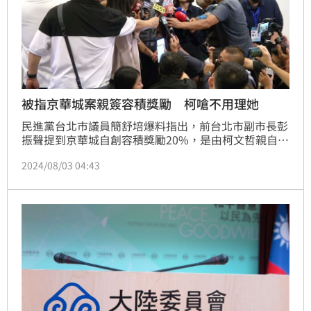
被指京華城案親簽容積獎勵 柯嗆不用理她
民進黨台北市議員簡舒培爆料指出，前台北市副市長彭
振聲提到京華城自創容積獎勵20%，是由柯文哲親自簽
字。民眾黨主席柯文哲今天表示，不用理會「簡七段」
2024/08/03 04:43
的話，他對整個案子相當有信心，要相信制度不是相信
個人。