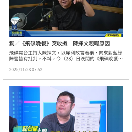
獨／《飛碟晚餐》突收攤 陳揮文親曝原因
飛碟電台主持人陳揮文，以犀利敢言著稱，向來對藍綠
陣營皆有批判。不料，今（28）日晚間的《飛碟晚餐》
直播節目中，他無預警宣布他將告別主持長達19年的招
2025/11/28 07:52
牌時段，震撼整個新聞圈和忠實聽眾。傳出陳揮文突遭
撤換，與他近期批評國民黨新任黨主席鄭麗文有關，對
此陳揮文坦言節目做19年，「有點疲乏」，謝謝公司給
他這麼長的時間，至於接棒的新主持人，他沒過問是
誰。