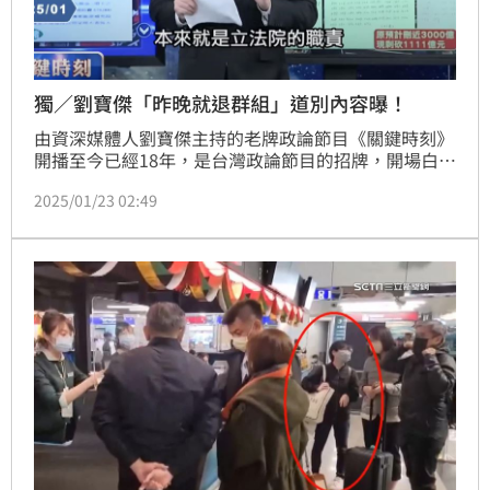
獨／劉寶傑「昨晚就退群組」道別內容曝！
由資深媒體人劉寶傑主持的老牌政論節目《關鍵時刻》
開播至今已經18年，是台灣政論節目的招牌，開場白鮮
明的「新聞萬象，內幕追擊，歡迎收看關鍵時刻，我是
2025/01/23 02:49
劉寶傑」成為許多台灣人心中的記憶，沒想到今天（23
日）驚傳劉寶傑請辭節目，節目工作人員也向《三立新
聞網》記者透露事件發生的經過。趙浩雲