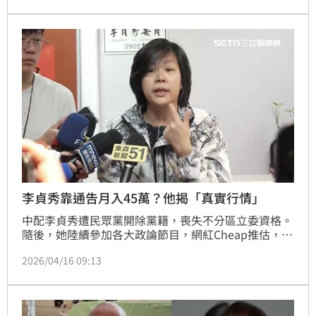
析，李四川近期在交通政策、文宣及影片呈現上小動作
不斷「出包」，不僅暴露幕僚團隊經驗不足，更讓選民
質疑其治理能力是否跟上選戰節奏。
李貞秀靠通告月入45萬？他揭「真實行情」
中配李貞秀遭民眾黨開除黨籍，喪失不分區立委資格。
隨後，她陸續參加各大政論節目，網紅Cheap推估，李
貞秀月入45萬。四叉貓則揭露真實價碼，直呼兩週的通
2026/04/16 09:13
告費，還不夠買李貞秀身上穿的那件17萬Dior外套。