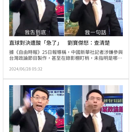
直球對決遭酸「急了」 劉寶傑怒：查清楚
據《自由時報》25日報導稱，中國新華社記者涉嫌參與
台灣政論節目製作，甚至在錄影棚盯梢，未指明是哪家
電視台，立刻引起議論。《關鍵時刻》節目主持人劉寶
2024/06/28 05:32
傑26日氣炸直言，若再影射將告到底。昨晚劉寶傑再度
發聲，認為討論此事件，「卻羞辱我們說急了」，他坦
言當然急了，台灣不是「抗中保台」嗎？應該需要鋪天
蓋地好好查清楚。