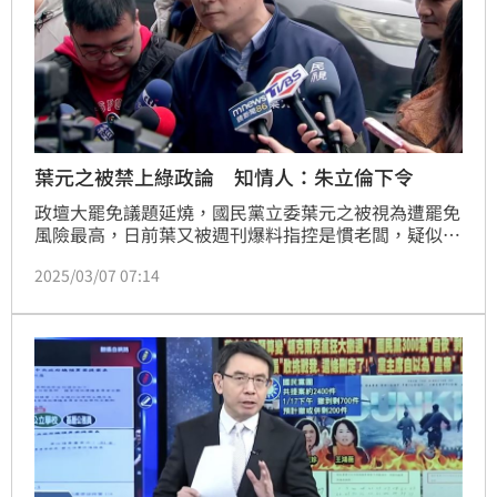
葉元之被禁上綠政論 知情人：朱立倫下令
政壇大罷免議題延燒，國民黨立委葉元之被視為遭罷免
風險最高，日前葉又被週刊爆料指控是慣老闆，疑似不
當解雇助理，連對方過世也不聞不問。葉元之澄清，網
2025/03/07 07:14
傳消息皆非事實，他對助理離世也非常震驚與不捨。不
過，如今又傳出，國民黨主席朱立倫私下要求葉元之，
停止接綠營政論節目的通告，務必加強地方經營。