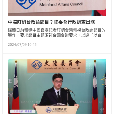
中媒盯梢台政論節目？陸委會行政調查出爐
媒體日前報導中國官媒記者盯梢台灣電視台政論節目的
製作，要求節目主題須符合國台辦要求，以達「以台制
台」效果，政府多個單位都介入調查。陸委會今（9）
2024/07/09 10:45
日表示，行政調查部分已會同文化部、通傳會（NCC）
完成，被指涉的新華社記者、台灣的電視台都否認媒體
報導內容，相關資訊將提供檢調進行續處，尊重司法機
關的司法調查。