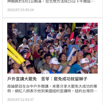
押期將於8月1日期滿，台北地方法院15日下午開庭訊
問是否延押。庭訊時，檢方痛批純淨審判空間已經遭到
2025/07/15 05:24
破壞，每次開庭前後，都有民眾黨「小編」透過以柯文
哲為名的臉書粉專，壓迫、攻擊證人，甚至行勾串之
實，這是絕無僅有壓迫司法的手段，若讓柯文哲交保，
勢必變本加厲。對此，柯文哲的律師也大聲反駁，要檢
察官去看看特定媒體的政論節目，強調柯文哲才是最大
受害者。
戶外宣講大罷免 苦苓：罷免成功就留辮子
政論節目在台中戶外開講，來賓分享大罷免大成功的案
例，網紅八炯表示他到美國紐約宣講時，紐約台灣同胞
當場表示最想罷免的就是徐巧芯和羅廷瑋，還說一定會
2025/07/12 03:37
回來投票，苦苓則說不只陳柏惟剃光頭，只要罷免台中
的羅廷瑋、黃健豪、和廖偉翔成功，他就改變髮型留辮