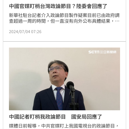
中國官媒盯梢台灣政論節目？陸委會回應了
新華社駐台記者介入政論節目製作疑案目前已由政府調
查超過一周的時間，但一直沒有向外公布具體結果，陸
委會主委邱垂正今（4）日下午澄清，自己從沒有講過
2024/07/04 07:26
「確有其事」。他強調，未來會同相關機關查處後，
「如果可以對外說明我，們就對外說明，但現在還在過
程中」。
中國記者盯梢我政論節目 國安局回應了
媒體日前報導，中共官媒盯上我國電視台的政論節目，