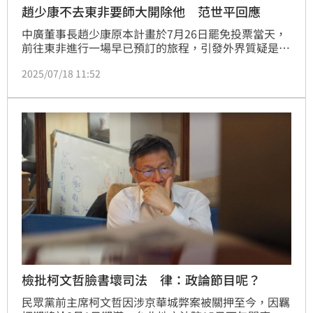
趙少康不去東非要師大開除他 范世平回應
中廣董事長趙少康原本計畫於7月26日罷免投票當天，
前往東非進行一場早已預訂的旅程，引發外界質疑是否
有意「閃避投票」不挺國民黨立委羅智強。隨著風波延
2025/07/18 11:52
燒，趙少康今（18日）火速召開記者會宣布「取消出
國」，將留在台灣投下不同意罷免票。趙少康強調，東
非旅程其實早在去年就預訂，原本計畫與好友共遊，但
因罷免案情勢升溫，決定取消行程，「我沒有黨職，出
不出國是小事，不需要敲鑼打鼓講不去了。」
檢批柯文哲臉書壞司法 律：政論節目呢？
民眾黨前主席柯文哲因涉京華城弊案被關押至今，因羈