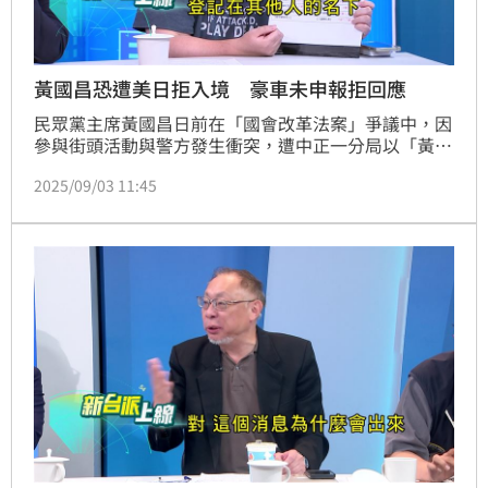
黃國昌恐遭美日拒入境 豪車未申報拒回應
民眾黨主席黃國昌日前在「國會改革法案」爭議中，因
參與街頭活動與警方發生衝突，遭中正一分局以「黃
嫌」稱呼，引發外界對其法律責任的關注。資深媒體人
2025/09/03 11:45
王瑞德指出，黃國昌可能因妨害公務與襲警罪名，日後
「美國人爸爸」將無法入境美國；與此同時，網紅四叉
貓今天（3日）也爆料，黃國昌在美國期間名下曾有一
輛豪車，但未見於其財產申報資料，要求黃國昌出面說
明。