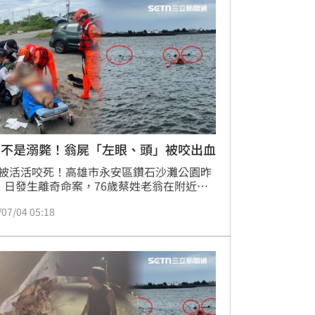
／不是溺斃！翁屍「左眼、頭」被咬出血
被活活咬死！高雄市永安區鑽石沙灘公園昨
）日發生離奇命案，76歲蔡姓老翁在附近海
泳卻遭3隻流浪狗撕咬溺斃，死者頭部及身
/07/04 05:18
大面積咬傷，經相驗，認定死因為野狗攻擊
眼及頭部多處撕裂傷併大量出血意外死亡，
無意見。而稍早咬人的兇手狗落網，由目睹
民指認，而牠們餘生只剩一條路「被收
。