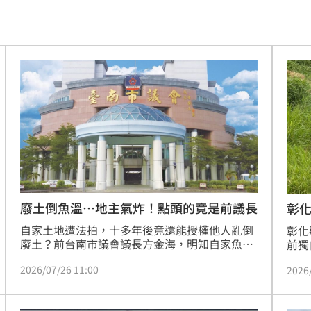
索吻
17:56
上訴
17:55
業務
17:49
17:46
管控
17:46
失職
17:45
17:41
廢土倒魚溫⋯地主氣炸！點頭的竟是前議長
彰
自家土地遭法拍，十多年後竟還能授權他人亂倒
外
彰化
17:36
廢土？前台南市議會議長方金海，明知自家魚塭
前獨
土地早已遭法院拍賣，竟仍以「未點交」為由，
及民
路
17:36
2026/07/26 11:00
2026
擅自授權仲介與清運業者在別人的土地上大肆傾
日下
倒土石方。台南地方法院審理後，不僅在判決書
道路
機會
17:35
中直指方金海曾任議長「不可能被警察擺布」，
面上