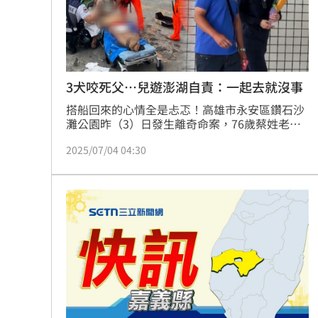
3犬咬死父…兒遊澎湖自責：一起去就沒事
搭船回來的心情全是忐忑！高雄市永安區鑽石沙
灘公園昨（3）日發生離奇命案，76歲蔡姓老翁
在附近海域游泳卻遭3隻流浪狗撕咬溺斃，死者
2025/07/04 04:30
頭部及身體有大面積咬傷，兒子從澎湖搭船趕回
殯儀館相驗，感嘆才到澎湖玩半天就接獲死訊，
眼淚奪眶而出頻頻自責：「如果帶爸爸去玩就沒
事了...」，由於害死蔡翁的是流浪犬，加上動保
法沒有規範餵養動物的愛媽，憾事只能自認倒
霉。