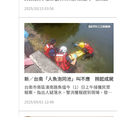
洗澡就自行進入魚塭中，豈料就此未再浮出水
2025/10/13 03:56
面，旁人驚覺不對通報119，當警消趕抵現場時
發現黃男已失去生命跡象，送醫搶救仍不治，詳
細發生原因正由警方釐清中，現已報請檢方相驗
釐清死因。
新／台南「人魚泡同池」叫不應 撈起成屍
台南市南區濱南路魚塭今（1）日上午接獲民眾
報案，指出人疑落水，警消獲報趕到現場，發現
一名男子在水面上載浮載沉將人撈起後，人已明
2025/09/01 12:48
顯死亡。目前警方正在釐清死者身份，並報請檢
方相驗，查明確切死因。