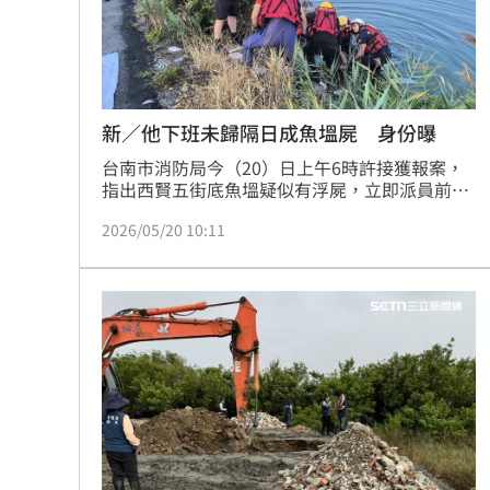
8國球員齊聚高雄 Formosa 7s掀足球
理想混蛋號召粉絲跨海追星吃美食！
18:
新／他下班未歸隔日成魚塭屍 身份曝
台南市消防局今（20）日上午6時許接獲報案，
指出西賢五街底魚塭疑似有浮屍，立即派員前往
查看，將其打撈上岸後，發現人已經明顯死亡；
2026/05/20 10:11
據了解，死者為年約50歲黃姓男子，19日下班後
未歸，未料隔日竟成為魚塭浮屍，警方將進一步
釐清事發原因，並報請檢方進行相驗釐清死因。