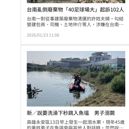
台南亂倒廢棄物「40足球場大」起訴102人
台南一對從事建築廢棄物清運的許姓夫婦，勾結
營建包商、司機、土地仲介等人，涉嫌在台南市
23處農地、魚塭及3處光電場預定地，非法回填
2026/01/23 11:06
營建廢棄物，受害面積廣達30公頃（約40個足球
場大）。檢方依廢清法起訴被告共102人及27家
公司，並建請法院沒收不法所得2865萬餘元。
新／說要洗澡下秒跳入魚塭 男子溺斃
高雄永安區13日早上發生一起溺水案，現年45歲
的黃姓男子在魚塭旁與其他人對話時，忽然說想