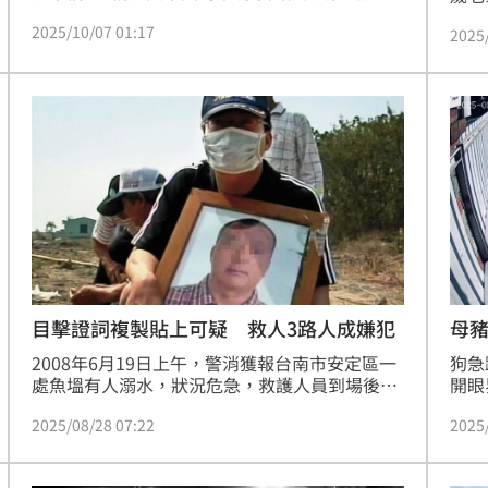
上發生碰撞；消防局獲報緊急派遣人車趕到現
仍握
2025/10/07 01:17
場，其中一名大貨車駕駛陳男（72歲）受困車
2025
到老
內，救出後已經失去呼吸心跳，送醫不治，另一
力介
名駕駛李男自行脫困，無大礙。
母
目擊證詞複製貼上可疑 救人3路人成嫌犯
狗急
2008年6月19日上午，警消獲報台南市安定區一
開眼
處魚塭有人溺水，狀況危急，救護人員到場後發
公斤
現，溺水的胡姓男子已沉入水中，雖經搶救，送
2025
2025/08/28 07:22
受到
醫後仍回天乏術。
跳進
示：