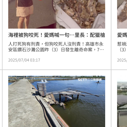
海裡被狗咬死！愛媽喊一句…里長：配獵槍
愛
人打死狗有刑責，但狗咬死人沒刑責！高雄市永
惹禍
安區鑽石沙灘公園昨（3）日發生離奇命案，76
（3
歲蔡姓老翁在附近海域游泳卻遭3隻流浪狗撕咬
域游
2025/07/04 03:17
2025
溺斃，死者頭部及身體有大面積咬傷，家中的身
體有
障女兒失去爸爸。憾事追出源頭是愛媽氾濫，深
30
夜沿路撒死雞頭餵流浪狗，新港里長制止無效，
里長
對方還笑喊「再饒恕一次」似乎不打算就此停
行，
手，釀成1死悲劇還照餵，氣得直言：連海裡都
計：
不安全，「不然政府一人配一支獵槍比較快！」
朵，
在澎
事。