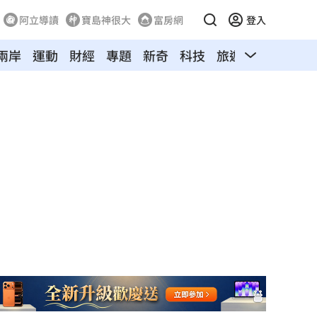
阿立導讀
寶島神很大
富房網
登入
兩岸
運動
財經
專題
新奇
科技
旅遊
汽車
寵物