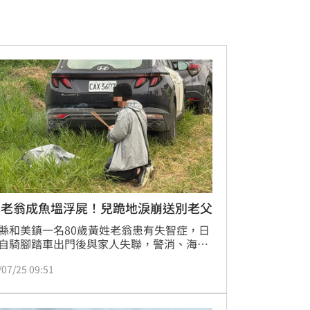
化老翁成魚塭浮屍！兒跪地淚崩送別老父
縣和美鎮一名80歲黃姓老翁患有失智症，日
自騎腳踏車出門後與家人失聯，警消、海巡
間救難單位獲報後展開搜尋。未料今（25）
/07/25 09:51
午，搜救人員再度出動空拍機於台61線快速
下方附近魚塭搜尋，發現老翁趴臥漂浮在水
，並利用車子腳盤將遺體拉上岸，經驗屍官