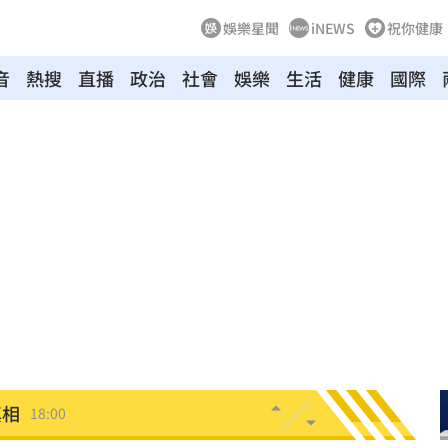
娛樂星聞
iNEWS
祝你健康
音
熱搜
直播
政治
社會
娛樂
生活
健康
國際
跑
18:12
這事
18:11
路
18:10
吃驚
18:07
元
18:02
真相
18:00