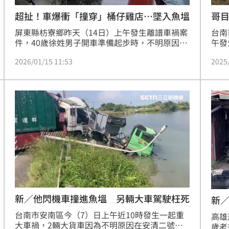
超扯！車爆衝「撞穿」桶仔雞店…墜入魚塭
哥
屏東縣枋寮鄉昨天（14日）上午發生離譜車禍案
台南
件，40歲徐姓男子開車準備起步時，不明原因爆
午發
衝；撞進一家桶仔雞店，還直接把店家「撞穿」
上作
2026/01/15 11:53
2025
車體又隨慣性栽進後方魚塭；所幸，肇事駕駛只
的魚
受輕傷，自行脫困，也未波及其他人車，詳細事
拖上
故原因，仍待釐清。
不治
新／他閃機車撞進魚塭 另輛大車駕駛枉死
新
台南市安南區今（7）日上午近10時發生一起重
高雄
大車禍，2輛大貨車因為不明原因在安清二號橋
歲老