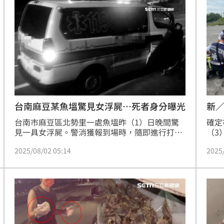
新
台南麻豆某魚塭驚見女浮屍…死者身分曝光
確定
台南市麻豆區北勢里一處魚塭昨（1）日晚間驚
（3
見一具女浮屍。警消獲報到場時，隨即進行打
域游
撈，但人已經明顯死亡；經調查，死者疑似是附
2025
2025/08/02 05:14
體有
近康復機構的女住民。詳細案件仍待調查。
致左
家屬
的居
容」