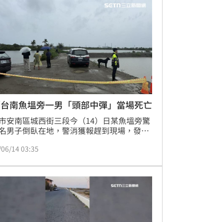
勘驗，認為老翁已死亡四至五日。老翁二兒
知消息後趕抵現場，跪在父親遺體前痛哭失
心碎表示今天正好是父親失蹤滿頭七之日。
／台南魚塭旁一男「頭部中彈」當場死亡
市安南區城西街三段今（14）日某魚塭旁驚
名男子倒臥在地，警消獲報趕到現場，發現
部有槍傷，已經明顯死亡未送醫。據了解，
/06/14 03:35
為55歲葉姓男子，有多項前科，疑似積欠大
務，後續檢警將進一步釐清全案樣貌，並報
方進行相驗，釐清確切死因。