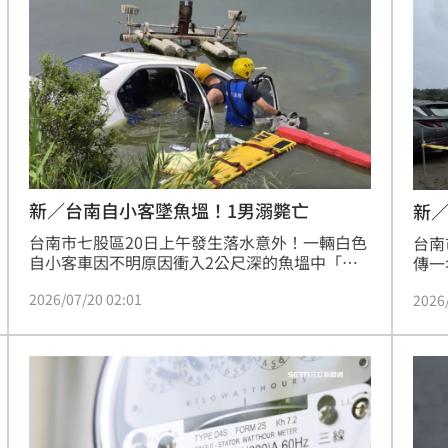
更痛批其犯後態度不佳，依竊佔罪重判方金海8
初步
夫妻
個月徒刑，不得易科罰金。
子得
17:34
聲，
死
17:34
特報
17:32
1
新／台南自小客墜魚塭！1男溺斃亡
新
台南市七股區20日上午發生落水意外！一輛白色
台南
自小客車因不明原因衝入2公尺深的魚塭中「瞬
傳一
間滅頂」僅露車頂，消防局獲報派遣人車趕抵救
其頭
2026/07/20 02:01
2026
援，但打開車門發現車內空無一人，隨即派潛水
死者
員下水搜救，最後在中午12點27分尋獲蘇姓男駕
筆債
駛，救上岸時已明顯死亡，落水原因正由警方釐
請檢
」氣
12:00
清中。
成形
12:00
場！
10:30