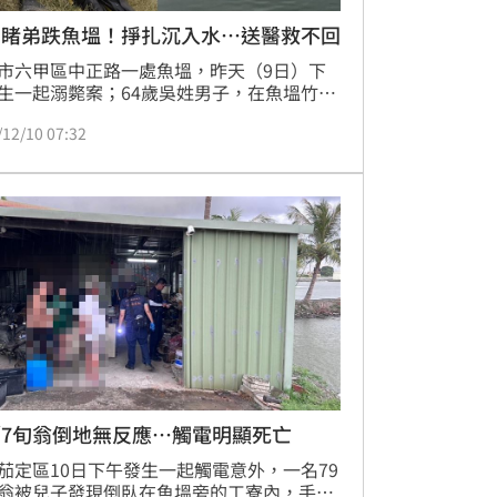
目睹弟跌魚塭！掙扎沉入水…送醫救不回
市六甲區中正路一處魚塭，昨天（9日）下
生一起溺斃案；64歲吳姓男子，在魚塭竹筏
業，在岸上的哥哥目睹弟弟不慎落約3米深
/12/10 07:32
池內，當下立刻通報警消救援，未料，將人
岸已無呼吸心跳，送醫搶救，仍於當晚宣告
。
／7旬翁倒地無反應…觸電明顯死亡
茄定區10日下午發生一起觸電意外，一名79
翁被兒子發現倒臥在魚塭旁的工寮內，手中