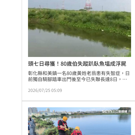
繼《角頭》新作 49歲黃騰浩搭魏蔓演
車佳元錄音曝光 嗆能讓李昇基、泰民
新／白海豚雨彈開轟！10縣市豪、大雨
林佳龍：熊本震災台灣捐款已逾2億
17:3
台灣彩券開獎直播中
20:31
頭七日尋獲！80歲伯失蹤趴臥魚塭成浮屍
彰化縣和美鎮一名80歲黃姓老翁患有失智症，日
LIVE三立+24小時直播
15:27
前獨自騎腳踏車出門後至今已失聯長達8日，警
消、海巡及民間救難單位獲報後展開搜尋。未料
三立iNEWS新聞台線上直播
18:00
2026/07/25 05:09
今（25）日下午，搜救人員再度出動空拍機於台
61線快速道路下方附近魚塭搜尋，發現老翁趴臥
於水面上，且明顯已無生命跡象，家屬得知後心
台彩父親節推新刮刮樂千萬頭獎超「爸
碎崩潰，直呼今天正好是阿伯失蹤滿頭七之日。
商場戰國來臨 台中「頂奢大道」逐漸
「拍片人的多重宇宙」職涯論壇9/12登