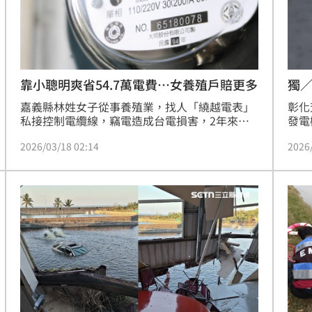
熱潮
10:00
15
靠小聰明爽省54.7萬電費…女養殖戶賠更多
獨
嘉義縣林姓女子從事養殖業，找人「繞越電表」
彰化
私接控制電纜線，竊電造成台電損害，2年來共
發電
竊得電力度數約21萬9478度，換算約台幣54萬
時，
2026/03/18 02:14
2026
7022元；案發後，林女認罪，只以賠償台電69萬
點的
6277元達成和解，法院審理後，將她依竊取電能
時沒
罪，處6個月有期徒刑，得易科罰金，沒收扣案
有兩
的控制電纜線，並宣告沒收或追徵53萬1745元，
可上訴。