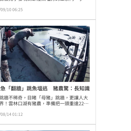
有電線，消防局獲報後派員前往搶救，沒想
/09/10 06:25
翁已明顯死亡，經警方鑑識人員初判沒有外
入，目前已向檢方報驗釐清死因，
豬急「翻牆」跳魚塭逃 豬農驚：長知識
跳牆不稀奇，目睹「母豬」跳牆，更讓人大
界！雲林口湖有豬農，準備把一頭重達220
的母豬，換到另一個豬舍，過程中母豬疑似
/08/14 01:12
驚嚇，在走投無路的狀況下，竟直接爬上牆
一旁的魚塭試圖逃跑，讓豬農看了傻眼表
「第一次見到豬爬牆，真的長知識了」。