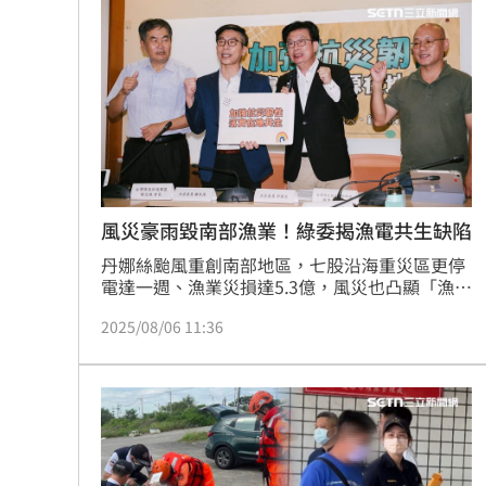
風災豪雨毀南部漁業！綠委揭漁電共生缺陷
丹娜絲颱風重創南部地區，七股沿海重災區更停
電達一週、漁業災損達5.3億，風災也凸顯「漁電
共生」的缺陷，電場近在咫尺，魚塭卻無法使用
2025/08/06 11:36
光電。立委郭國文、鍾佳濱今（6）日會同民團
及台電等召開記者會，郭國文認為漁電共生電場
應設置轉換及儲能設備，讓光電場在災難下也能
給周遭供電；鍾佳濱也指出，柴油發電機早非穩
定備援，希望綠電電網配置下有需要備援農漁業
設施，在災時提供儲能介入、轉換成農漁用電。