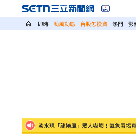
即時
颱風動態
台股怎投資
熱門
影
澎湖8童小孩顧小孩 父母拿完補助棄養落
不願承認民調創新低！幕僚爆川普沉迷
健保砸11.5億增90項手術給付 估9月上
葉總讚各隊洋將 聞阿部雄大被註銷好
粉專謾罵林襄假女、89妹 新北男罰9千
淡水現「龍捲風」眾人嚇壞！氣象署揭