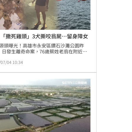
媽「撒死雞頭」3犬撕咬翁屍…留身障女
源頭曝光！高雄市永安區鑽石沙灘公園昨
）日發生離奇命案，76歲蔡姓老翁在附近海
泳卻遭3隻流浪狗撕咬溺斃，死者頭部及身
/07/04 10:34
大面積咬傷；動保處證實，9天下來已捕捉
隻流浪狗，查出聚集原因是有愛媽餵養。新港
何應成加碼爆料畫面，深夜愛媽們分頭進
沿路撒死雞頭等內臟，被抓包竟使出苦肉
再饒恕我們一次。去年有女泳客被咬掉耳
這回更鬧出人命，蔡翁孤留一名身障女兒，
湖工作的兒子接獲噩耗正趕回高雄處理後