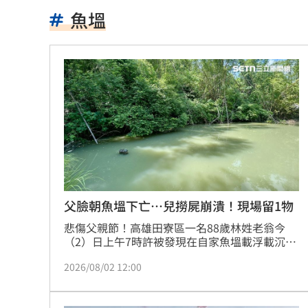
影帝親密照遭外流 與男密友臉貼臉又
魚塭
美法院裁定白宮宴會廳停工 川普誓言
NCC空窗 政院擬授權單位決行藍牙等
外資砍國巨目標價還喊買！後市3指標曝
OpenAI新模型恐具資安能力 收緊研發
再點慈濟內部信疑點！學者：高層嚴重
美伊戰火沙土巴3國簽防禦協定 盤算曝
父臉朝魚塭下亡…兒撈屍崩潰！現場留1物
悲傷父親節！高雄田寮區一名88歲林姓老翁今
NBA灰熊前鋒克拉克死因出爐：毒品意
（2）日上午7時許被發現在自家魚塭載浮載沉，
兒子見狀著急打撈上岸，仍晚了一步，人已明顯
健保砸68.8億元！「這福利」最快9月上
2026/08/02 12:00
死亡，崩潰痛哭。據悉，現場散落一地麵包屑，
懷疑父親是餵魚不慎失足跌落溺斃，詳細死因有
四國賽看見各路好手 張趙紘把握一軍
待檢方釐清。