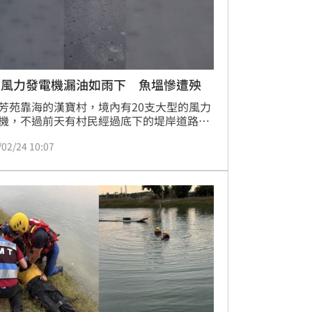
／風力發電機漏油如雨下 魚塭慘遭殃
芳苑靠海的漢寶村，境內有20支大型的風力
機，不過前天有村民經過底下的堤岸道路
發現風力發電機疑似漏油，地上撒滿一點一
/02/24 10:07
油漬，村民酸變成「機油路」，表示幸好當
有人車經過，村長表示去年也有漏油事件，
個魚塭業主正在和廠商協調賠償。