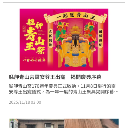
艋舺青山宮靈安尊王出龕 揭開慶典序幕
艋舺青山宮170週年慶典正式啟動。11月8日舉行的靈
安尊王出龕儀式，為一年一度的青山王祭典揭開序幕。
這項儀式象徵尊王一年中唯一一次出宮遶境的時刻，廟
2025/11/18 03:00
方於儀式當日封閉廟門與窗戶，莊嚴肅穆的氛圍中，主
委及執事恭迎尊王登轎，換上新衣，寓意護佑艋舺、庇
民安康。