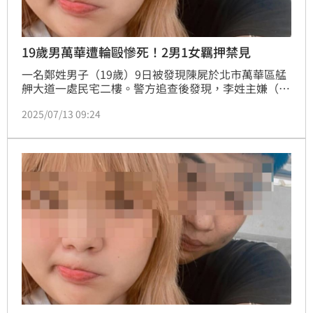
19歲男萬華遭輪毆慘死！2男1女羈押禁見
一名鄭姓男子（19歲）9日被發現陳屍於北市萬華區艋
舺大道一處民宅二樓。警方追查後發現，李姓主嫌（26
歲）因不滿對方糾纏自己許姓女友（18歲），夥同多人
2025/07/13 09:24
將鄭男押到民宅，並將鄭男凌虐、毆打致死。警方隨即
逮捕涉案的9人並將其中4名已成年嫌犯移送台北地檢
署；台北地院複訊後，昨（12）日裁定2男1女羈押禁
見，另1女則以10萬元交保。