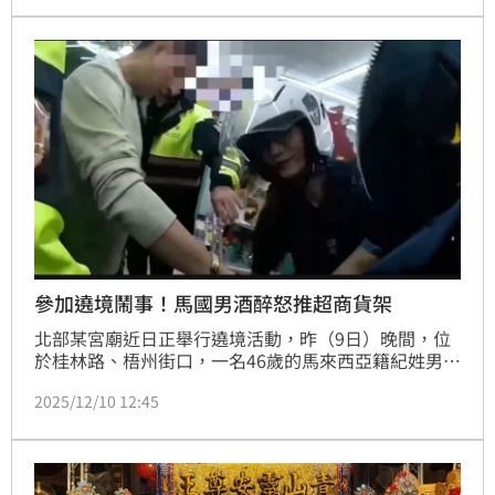
視；第二台則由 三立媒體集團帶來寓教於樂的故事主
題，開場兩車氣勢十足，立刻掀起現場熱潮。
參加遶境鬧事！馬國男酒醉怒推超商貨架
北部某宮廟近日正舉行遶境活動，昨（9日）晚間，位
於桂林路、梧州街口，一名46歲的馬來西亞籍紀姓男
子，帶著妻子與朋友參加活動時，紀男疑似因飲酒，期
2025/12/10 12:45
間與友人爆發口角，紀男當場情緒失控，甚至動手推倒
超商貨架。警方獲報後趕抵現場，立即將紀男帶回保護
管束。有民眾將目擊畫面拍下PO網，網友紛紛表示
「超商好無辜」。