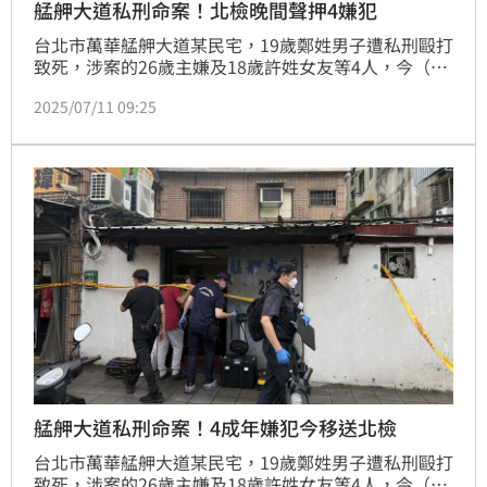
艋舺大道私刑命案！北檢晚間聲押4嫌犯
台北市萬華艋舺大道某民宅，19歲鄭姓男子遭私刑毆打
致死，涉案的26歲主嫌及18歲許姓女友等4人，今（11
日）移送北檢複訊，檢察官訊後向法院聲請羈押禁見。
2025/07/11 09:25
艋舺大道私刑命案！4成年嫌犯今移送北檢
台北市萬華艋舺大道某民宅，19歲鄭姓男子遭私刑毆打
致死，涉案的26歲主嫌及18歲許姓女友等4人，今（11