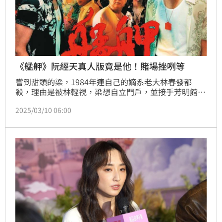
《艋舺》阮經天真人版竟是他！賭場挫咧等
嘗到甜頭的梁，1984年連自己的嫡系老大林春發都
殺，理由是被林輕視，梁想自立門戶，並接手芳明館的
賭場，但是林不肯讓步，梁因此痛下殺手。
2025/03/10 06:00