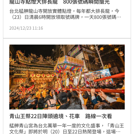
龍山寺點燈大排長龍 800張號碼瞬間搶光
台北艋舺龍山寺開放實體點燈，每年都大排長龍，今
（23）日清晨6時開放領取號碼牌，一天800張號碼牌
竟不到1小時發光，晚來撲空的信眾相當多，往年信眾
2024/12/23 11:16
早幾天就來排隊，今年搶頭香依舊是一位沈先生，7天
前就來排隊幫全家人點燈，已經連續多年搶到頭香。
青山王祭22日陣頭遶境、花車 路線一次看
艋舺青山宮為台北萬華一年一度的文化盛事，「青山王
文化祭」即將於明（20）日至22日熱鬧登場，這場傳