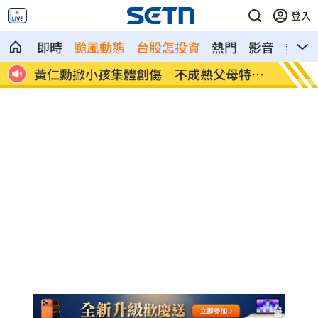
登入
即時
颱風動態
台股怎投資
熱門
影音
熱搜
特徵
氣象女神也累了？口誤「白沙屯颱風」
酸民疑
嗆