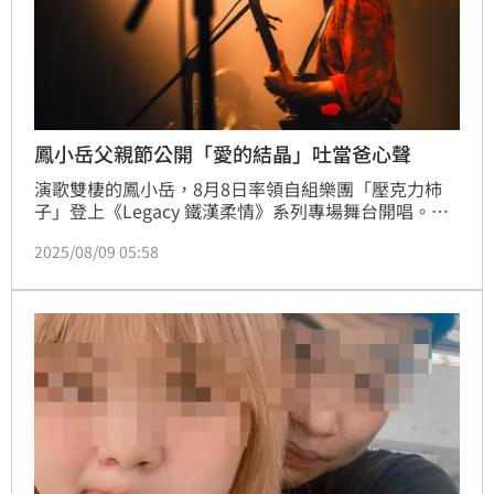
鳳小岳父親節公開「愛的結晶」吐當爸心聲
演歌雙棲的鳳小岳，8月8日率領自組樂團「壓克力柿
子」登上《Legacy 鐵漢柔情》系列專場舞台開唱。因
應父親節，鳳小岳與團員真情分享父子間情感，除了透
2025/08/09 05:58
露自身過去與父親的關係，也親吐「成為父親是我最大
的成就」；其他成員則特地趁難得機會，在舞台上向父
親表達愛意，場面難得動人溫馨。