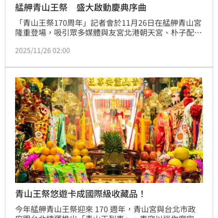
艋舺青山王祭 盛大啟動慶典序曲
「青山王祭170周年」記者會於11月26日在艋舺青山宮
隆重登場，吸引眾多媒體與友宮北港朝天宮、朴子配天
宮、西螺福興宮、梧棲浩天宮、台中忠福堂、木柵集應
2025/11/26 02:00
廟、龍山文創基地、艋舺龍山寺、台北天后宮與地方民
眾到場共襄盛舉。現場以萬華特色小吃展出、震撼舞獅
以及在地舞團的精彩演出揭開序幕，充分展現艋舺深厚
的文化底蘊與當代創新的融合。
青山王祭悠遊卡成國際級收藏品！
今年艋舺青山王祭迎來 170 週年，青山宮與台北市政