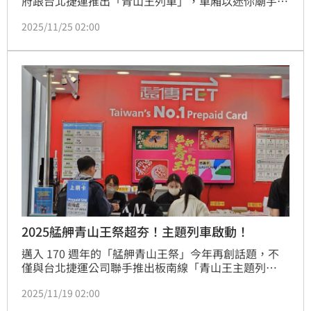
府跟台北捷運推出「青山王列車」，車廂以迷你廟宇風
格打造，搭配可愛 Q 版神將，拉近信仰與民眾距離。
2025/11/25 02:00
青山宮表示：「搭上青山王列車，就算沒參加祭典，也
已經成為文化的一部分。」
2025艋舺青山王祭超夯！主題列車啟動！
邁入 170 週年的「艋舺青山王祭」今年再創話題，不
僅與台北捷運公司聯手推出板南線「青山王主題列
車」，更首度在桃園機場開賣限量版「青山宮祈福悠遊
2025/11/19 02:00
卡」。開賣首日吸引國內外旅客排隊詢問，成為旅客踏
上台灣後「第一個想帶走的幸運符」。