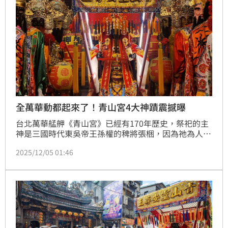
全萬華動都起來了！青山宮4大神蹟震撼曝
台北萬華艋舺《青山宮》已經有170年歷史，祭祀的主
神是三國時代東吳帝王孫權的稗將張梱，因為祂為人忠
善、仁德慈悲，往生後被奉為-靈安尊王。每年農曆10
2025/12/05 01:46
月23日是《靈安尊王》生日。《青山宮》都會舉辦熱鬧
的夜訪、遶境等迎神賽會，熱鬧繽紛、萬頭鑽動，幾乎
「全萬華都動起來了！」，3大神蹟也令信徒津津樂
道。