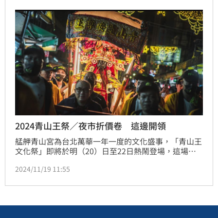
2024青山王祭／夜市折價卷 這邊開領
艋舺青山宮為台北萬華一年一度的文化盛事，「青山王
文化祭」即將於明（20）日至22日熱鬧登場，這場傳
承百年的艋舺盛會不僅吸引地方民眾，更是台北萬華的
2024/11/19 11:55
文化象徵。艋舺青山宮21日至22日分灑萬華4大夜市的
折價卷，折價券活動日期自16日至30日止。