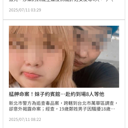
日）移送北檢複訊，全案持續偵辦中。
2025/07/11 03:29
艋舺命案！妹子約賓館…赴約到場8人等他
新北市警方為追查毒品案，跨轄到台北市萬華區調查，
卻意外揭露命案；經查，19歲鄭姓男子因騷擾18歲許
姓女子，女方男友為教訓對方，竟在7日設局，以許女
2025/07/11 08:22
名義邀約人到賓館，鄭男赴約卻成了「桃花死劫」；現
場除女方在內，還有其他7人，他慘遭擄走，在萬華區