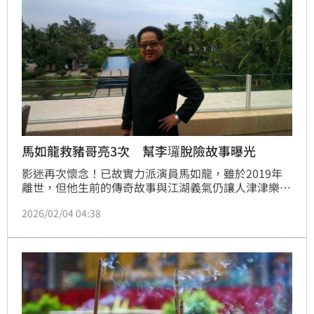
歷史文化的尊重與延續。
馬如龍救豬哥亮3次 幫李㼈脫險故事曝光
影迷再次懷念！已故實力派演員馬如龍，雖於2019年
離世，但他生前的傳奇故事與江湖義氣仍讓人津津樂
道。近日因次子黃人龍猝逝事件，馬如龍過往精彩人生
2026/02/04 04:38
被重新翻出，讓外界驚呼：這位大哥的人生比戲還精
彩。林宜君