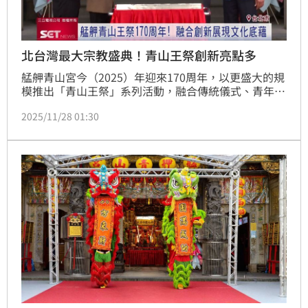
北台灣最大宗教盛典！青山王祭創新亮點多
艋舺青山宮今（2025）年迎來170周年，以更盛大的規
模推出「青山王祭」系列活動，融合傳統儀式、青年創
意與跨界合作，成為北台灣最受矚目的宗教盛典。開幕
2025/11/28 01:30
活動自11月26日起熱鬧展開，除了有日本山車、藝閣
繞境等活動，更邀請到北港朝天宮媽祖駐駕萬華，罕見
的宗教交流吸引大批信眾關注。