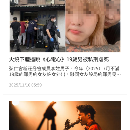
火燒下體逼跳《心電心》19歲男被私刑虐死
弘仁會新莊分會成員李姓男子，今年（2025）7月不滿
19歲的鄭男約女友許女外出，夥同女友設局約鄭男見後
囚禁，鄭男在48小時內被刑求，不但被毆打、電擊、刀
2025/11/10 05:59
刺、燒下體、還被剪斷牙齒；由於鄭男曾傳《心電心》
給許女，一夥人還要求他穿內褲跳舞，鄭男遭活活虐
死，台北地檢署今（10日）將李嫌等6人起訴。