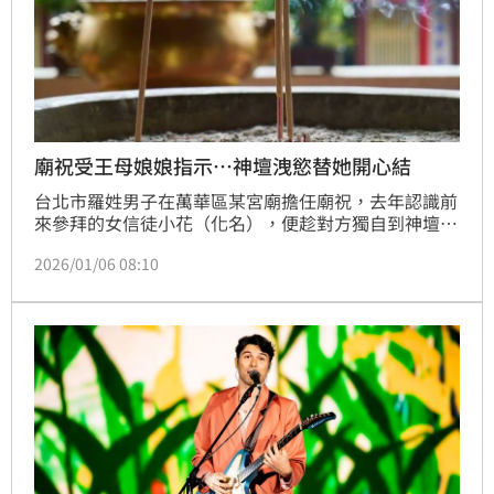
廟祝受王母娘娘指示…神壇洩慾替她開心結
台北市羅姓男子在萬華區某宮廟擔任廟祝，去年認識前
來參拜的女信徒小花（化名），便趁對方獨自到神壇前
靜坐的機會。謊稱受王母娘娘指示要幫忙「清理兩
2026/01/06 08:10
儀」、「打開心中的結」把手伸進衣服內揉胸猥褻得
逞。事後羅男挨告，一度否認犯行，法官認為，他假藉
神明施法名義犯性侵害案，嚴重破壞宗教信仰應具有穩
定人心作用的功能，手段惡劣，審理後，依強制猥褻
罪，處10個月有期徒刑。