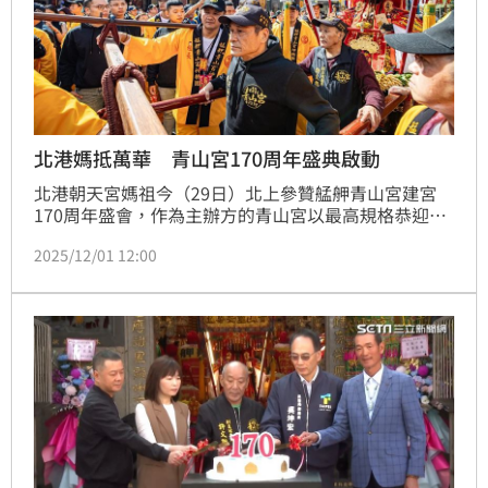
北港媽抵萬華 青山宮170周年盛典啟動
北港朝天宮媽祖今（29日）北上參贊艋舺青山宮建宮
170周年盛會，作為主辦方的青山宮以最高規格恭迎聖
駕，展現艋舺地方信仰中心的深厚地位。青山宮表示，
2025/12/01 12:00
為延續與北港媽的深厚情誼，執事人員早在 28 日便特
地南下迎接，並於今晨隨同聖駕從嘉義車站啟程北上，
象徵兩宮歷史情誼的延續與尊崇。