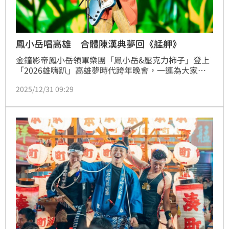
鳳小岳唱高雄 合體陳漢典夢回《艋舺》
金鐘影帝鳳小岳領軍樂團「鳳小岳&壓克力柿子」登上
「2026雄嗨趴」高雄夢時代跨年晚會，一連為大家帶
來〈只想對你唱首鄧麗君〉、〈Beauty Ugly Make 
2025/12/31 09:29
Believe〉、〈風車〉3首歌曲，全程邊彈電吉他邊唱，
亮眼表現讓線上觀眾眼睛為之一亮：「吉他真的彈的很
好欸」、「唱台語很意外」。