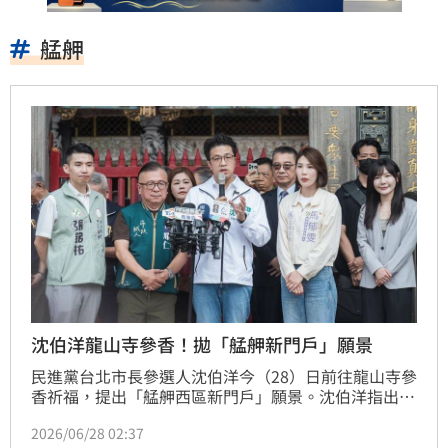
艋舺
沈伯洋龍山寺參香！拋「艋舺新門戶」願景
民進黨台北市長參選人沈伯洋今（28）日前往龍山寺參
香祈福，提出「艋舺西區新門戶」願景。沈伯洋指出，
萬華不該只是旅客短暫停留的一站，而應成為理解台北
2026/06/28 02:37
歷史、體驗在地文化的重要入口，並且要以龍山寺與艋