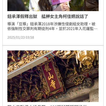
鈕承澤假釋出獄 艋舺女主角柯佳嬿說話了
導演「豆導」鈕承澤2018年涉嫌性侵劇組女助理，被
依強制性交罪判有期徒刑4年，並於2021年入花蓮監獄
服刑，一晃眼3年多過去，鈕承澤第4度申請假釋終於成
2025/01/23 03:58
功，今早離開花蓮監獄。曾是鈕承澤（豆導）《艋舺》
一片女主角柯佳嬿今出席《童話故事下集》媒體聯訪被
問到此事，也回應了。蔡維歆