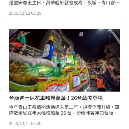
是靈安尊王生日，萬華艋舺就會成為不夜城。青山宮靈
安尊王生日慶典是萬華最熱鬧的時候，從白天到黑夜人
2025/12/12 02:29
山人海。從2020年疫情以來，文化總會與青山宮攜
手，將百年宮廟文化提升到前所未有的高度，成功讓艋
舺、台灣站上國際舞台。
台版迪士尼花車嗨爆萬華！26台藝閣登場
今年青山王祭藝閣活動邁入第二年，規模全面升級，車
隊數量從往年大幅增加至 26 台，磅礡陣容宛如台版迪
士尼花車遊行，沿途讓萬華瞬間變身大型嘉年華。今年
2025/12/11 08:30
第一台由 台北市政府領軍、展現官方對宗教文化的重