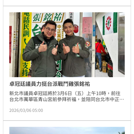
舺為核心，串聯商圈、文化與親水空間，打造艋舺西區
新門戶，讓萬華被世界看見，讓台北成為一座可以安心
生活、勇敢做夢的城市。
卓冠廷議員力挺台派戰鬥雞張銘祐
新北市議員卓冠廷將於3月6日（五）上午10時，前往
台北市萬華區青山宮前參拜祈福，並陪同台北市中正、
萬華市議員初選參選人、被支持者暱稱為「台派戰鬥
2026/03/06 05:00
雞」的張銘祐，一同展開萬華地區車隊掃街行程，向地
方鄉親請安問好。青山宮所在地的貴陽街，被許多地方
人士稱為「台北第一街」，見證台北城市發展與艋舺歷
史文化的深厚底蘊，此次行程從此出發，也象徵對萬華