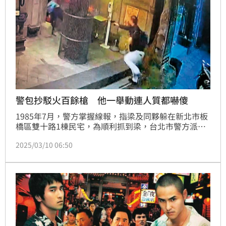
警包抄駁火百餘槍 他一舉動連人質都嚇傻
1985年7月，警方掌握線報，指梁及同夥躲在新北市板
橋區雙十路1棟民宅，為順利抓到梁，台北市警方派出
霹靂小組前後包抄，認為梁插翅難飛，準備從前門攻
2025/03/10 06:50
堅，沒想到梁發現後，立刻與王邦駒持槍還擊，開了
100多槍。