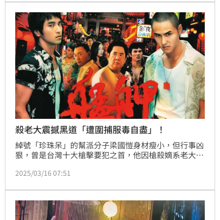
艋舺大道民宅被囚禁毆打致死，警方已循線逮捕8名涉
案人，將朝殺人、凌虐致死等罪嫌方向偵辦。
殺老大震撼黑道「遭圍捕服毒自盡」！
綽號「珍珠呆」的幫派分子梁國愷身材瘦小，但行事凶
狠，曾是台灣十大槍擊要犯之首，他因槍殺嫡系老大，
創下治安史紀錄，電影《艋舺》裡阮經天殺馬如龍的橋
2025/03/16 07:51
段，就是影射他。打響知名度後，梁與同夥四處洗劫賭
場，掀起腥風血雨，警方花了1年時間，終於掌握梁的
行蹤，出動霹靂小組圍捕，警匪槍戰後，梁自知難逃法
網，選擇服用氰化物自盡，結束罪惡的一生。