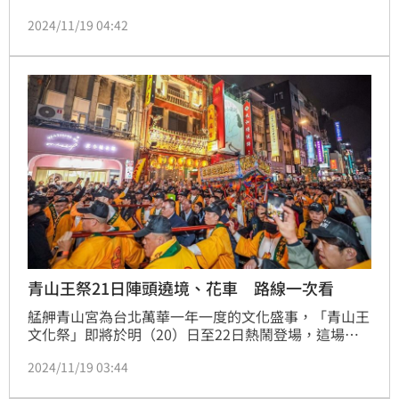
承百年的艋舺盛會不僅吸引地方民眾，更是台北萬華的
2024/11/19 04:42
文化象徵。於是《三立新聞網》記者統整22日的遶境與
藝閣車路線。
青山王祭21日陣頭遶境、花車 路線一次看
艋舺青山宮為台北萬華一年一度的文化盛事，「青山王
文化祭」即將於明（20）日至22日熱鬧登場，這場傳
承百年的艋舺盛會不僅吸引地方民眾，更是台北萬華的
2024/11/19 03:44
文化象徵。於是《三立新聞網》記者統整21日的遶境與
藝閣車路線。