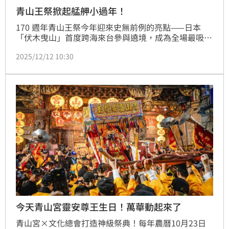
青山王祭掀起艋舺小過年！
170 週年青山王祭今年迎來史無前例的亮點——日本
「伏木曳山」首度跨海來台參與遶境，成為全場最吸睛
的焦點。10 日晚間，扶木曳山隨隊行進於艋舺街頭，
2025/12/12 10:30
高達 4.2 公尺的壯觀外型加上日本傳統工藝細節，沿途
讓民眾驚呼連連。
今天青山宮靈安尊王生日！萬華動起來了
青山宮×文化總會打造神級祭典！每年農曆10月23日