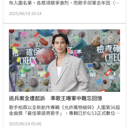
布入圍名單，各獎項競爭激烈，而歌手邱軍去年因〈運
轉人生〉一曲爆紅，本被看好是本屆大熱門，卻因涉嫌
2025/06/19 10:14
酒駕撞死人遭起訴，而斷送演藝生涯。對此，昔日節目
上的戰友王彙筑被問到此事也表達遺憾。
逃兵案全遭起訴 準歌王曝軍中難忘回憶
歌手柏霖以全新創作專輯《允許萬物破碎》入圍第36屆
金曲獎「最佳華語男歌手」，專輯已於6/13正式數位上
架。今（16）日選在內湖戶外攀岩場舉辦記者會，象徵
2025/06/16 05:06
他一步一步持續向上努力，並成功叩關金曲獎。對此，