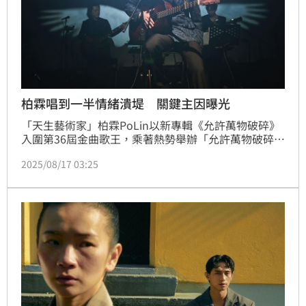
柏霖唱到一半情緒潰堤 關鍵主因曝光
「天生藝術家」柏霖PoLin以新專輯《允許萬物破碎》
入圍第36屆金曲歌王，乘著熱勢舉辦「允許萬物破碎」
台北、台中專場演唱會。演唱訴說遺憾的〈來不及的告
2025/08/17 03:25
白〉時，柏霖情緒潰堤哭到唱不下去，副歌由全場歌迷
接力唱完；曲畢，淚流不止的柏霖暫離舞台，在歌迷鼓
勵下收拾情緒回到台上，感性表示「謝謝大家幫我唱完
這首歌，最近生活周遭發生讓自己心疼的事，也想跟大
家說要珍惜所愛，要及時說出自己的愛，不要留下遺
憾」。