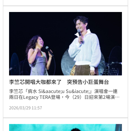
另一個人為伴，因此擁有更多人生經歷，即便結果不是
自己想要的也沒關係，一起感謝著道別，迎接下個人生
篇章。
李竺芯開唱大咖都來了 突預告小巨蛋舞台
李竺芯「痟水 Si&aacute;u Su&iacute;」演唱會一連
兩日在Legacy TERA登場，今（29）日迎來第2場演
出，不僅邀來重量級音樂大師鍾興民（Baby C）擔任
2026/03/29 11:57
音樂總監、柏霖PoLin擔任嘉賓，更吸引王偉忠夫婦、
唐綺陽、黃仲崑、LuLu老師、周思潔、曾之喬、
Amanda及涂善存到場朝聖，展現金曲歌后魅力。