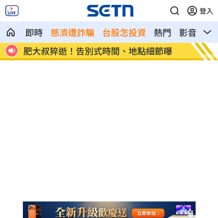
登入
即時
慈濟遭詐騙
台股怎投資
熱門
影音
熱
曝
網路降速演習！行政院：政府指揮持續運
白海豚
作
人