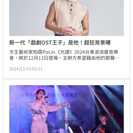
新一代「戲劇OST王子」是他！超狂背景曝
天生藝術家柏霖PoLin《光譜》2024台東波浪屋音樂
會，將於12月13日登場，主辦方希望藉由他的歌聲，
為臺東的秋冬描繪出豐富的光彩。柏霖分享與臺東有著
2024/12/10 02:21
深厚的情感羈絆，每次造訪這片土地，都被其壯麗的自
然景致，和濃厚的人文氛圍深深打動。