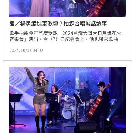
獨／楊勇緯進軍歌壇？柏霖合唱喊話這事
歌手柏霖今年首度受邀「2024台灣大哥大日月潭花火
音樂會」演出，今（7）日記者會上，他也帶來歌曲
《孫悟空》，兼具溫暖與爆發力的歌聲，讓全場聽了陶
2024/10/07 04:02
醉。此外音樂會當天，柏霖不僅要與艾薇一同演繹多達
23首中西熱門歌曲，更將首度與「柔道男神」楊勇緯合
唱，他受訪時表示對於他的歌聲很期待。