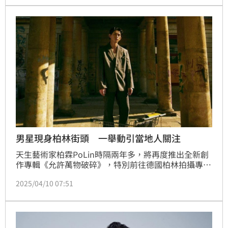
男星現身柏林街頭 一舉動引當地人關注
天生藝術家柏霖PoLin時隔兩年多，將再度推出全新創
作專輯《允許萬物破碎》，特別前往德國柏林拍攝專輯
主視覺，並以序曲〈沒能夠愛〉揭開序幕；這首是柏霖
2025/04/10 07:51
30歲轉身之作，他表示：「這首歌是從一場無聲的墜落
開始，也是一段未竟的對話。」