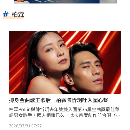
柏霖
擦身金曲歌王歌后 柏霖陳忻玥吐入圍心聲
柏霖PoLin與陳忻玥去年雙雙入圍第36屆金曲獎最佳華
語男女歌手，兩人相識已久，此次首度創作並合唱〈入
圍者〉，將曾經的榮耀寫成一段關於靠近與錯過的愛情
2026/03/31 07:27
故事。他們希望透過歌曲告訴大家，能夠「入圍」或與