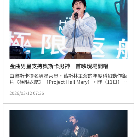
金曲男星支持奧斯卡男神 首映現場開唱
由奧斯卡提名男星萊恩·葛斯林主演的年度科幻動作鉅
片《極限返航》（Project Hail Mary），昨（11日）在
台北秀泰影城台北大巨蛋店盛大舉辦台灣首映會。現場
2026/03/12 07:36
結合電影宇宙主題與科技感佈置，打造沉浸式觀影氛
圍，為這場攸關人類存亡的星際任務揭開序幕。