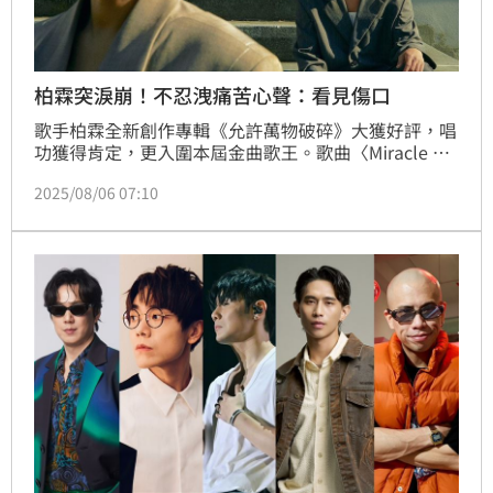
柏霖突淚崩！不忍洩痛苦心聲：看見傷口
歌手柏霖全新創作專輯《允許萬物破碎》大獲好評，唱
功獲得肯定，更入圍本屆金曲歌王。歌曲〈Miracle 
Eyes〉MV邀請國際知名舞者蔡雅鈞，將〈沒能夠愛〉
2025/08/06 07:10
舞蹈重新編排，以不同的視角來詮釋最終的〈Miracle 
Eyes〉，柏霖更是在拍攝中忍不住被現場氛圍觸動而落
淚，導演一喊卡，團隊公認柏霖的眼淚讓MV更為動
人。