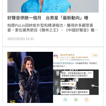
好聲音停錄一個月 台男星「最新動向」曝
柏霖PoLin因帥氣外型和精湛唱功，獲得許多觀眾喜
愛，更在選秀節目《聲林之王》、《中國好聲音》獲得
亮眼表現，近日他翻唱言承旭的〈我會很愛你〉，不同
2023/10/03 12:31
於原曲輕快活潑的氛圍，以各種80年代經典風格元素堆
疊出的版本，讓柏霖直呼「這也是他翻唱過『含糖量』
最高的一首歌曲」。此外，他目前正在積極籌備作品
中，接下來也會陸續推出。