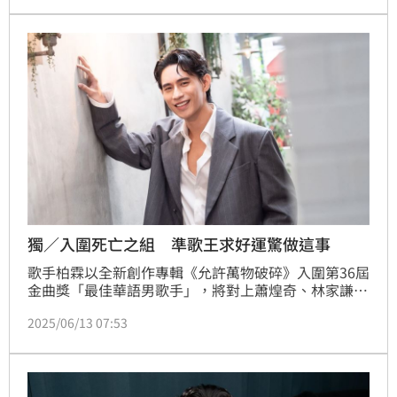
柏霖坦言大家一直勸他平常心，首度入圍的他，也不斷
調整心態，告訴自己「入圍即肯定」。
獨／入圍死亡之組 準歌王求好運驚做這事
歌手柏霖以全新創作專輯《允許萬物破碎》入圍第36屆
金曲獎「最佳華語男歌手」，將對上蕭煌奇、林家謙、
李榮浩、呂士軒等強敵，首次入圍金曲獎的他，也分享
2025/06/13 07:53
真實心情，透露自己「吃素許願」。