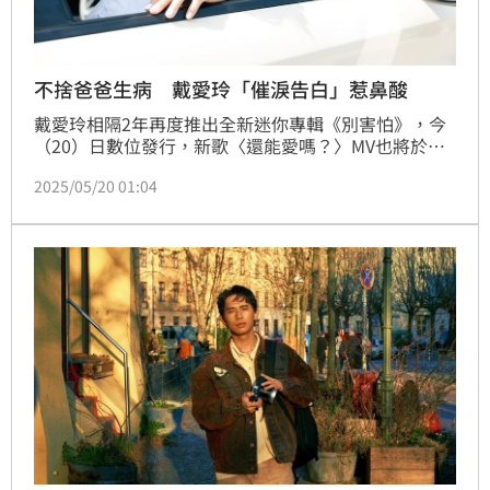
不捨爸爸生病 戴愛玲「催淚告白」惹鼻酸
戴愛玲相隔2年再度推出全新迷你專輯《別害怕》，今
（20）日數位發行，新歌〈還能愛嗎？〉MV也將於今
晚上架。全新專輯紀錄戴愛玲近兩年的心境，包括親
2025/05/20 01:04
情、愛情與友情，包括面對未來、對自己想說的話；其
中〈阿爸〉這首歌，更是因為爸爸去年生病，戴愛玲感
念於爸爸對她的疼愛付出，才創作出這首歌。