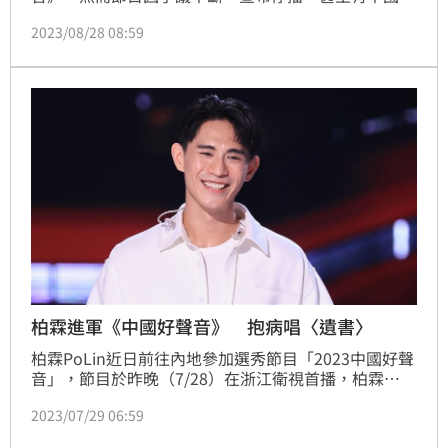
友傳言買導師一個「轉身」要50萬人民幣（約新台幣
2023/08/28 08:59
219萬元），讓他無辜受到牽連。對此，他在昨（27
日）晚間發出聲明回應，「我鄭重澄清我本人及我的公
司絕無與中國好聲音有任何金錢往來，有的也只是交通
費和住宿費的報銷費用！」
柏霖進軍《中國好聲音》 抱病唱〈遺書〉
柏霖PoLin近日前往內地參加選秀節目「2023中國好聲
音」，節目於昨晚（7/28）在浙江衛視首播，柏霖
PoLin以選手身份首次登台，選唱金曲歌后蔡健雅的
2023/07/29 06:59
〈遺書〉，並結合優美現代舞蹈演出，吸引全場目光。