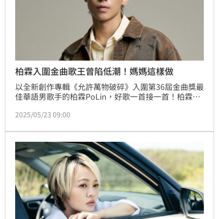
柏霖入圍金曲歌王曾陷低潮！媽媽這樣做
以全新創作專輯《允許萬物破碎》入圍第36屆金曲獎最
佳華語男歌手的柏霖PoLin，好歌一首接一首！柏霖除
了備受期待的全新專輯，向來深受戲劇青睞的他也創作
2025/05/23 09:00
+演唱許多戲劇主題曲，因此5月連發3首單曲，從熱血
的戲劇同名主題曲〈成功路上〉、到蛻變而出的專輯第
二波單曲〈破繭〉，以及今天發行、為醫療影集《院長
爸爸》量身打造的片尾曲〈癒合〉，都展現出柏霖令人
驚豔的創作力和演唱實力！柏霖表示，〈癒合〉是獻給
正在經歷