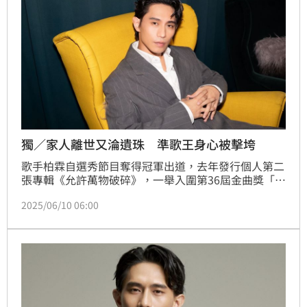
獨／家人離世又淪遺珠 準歌王身心被擊垮
歌手柏霖自選秀節目奪得冠軍出道，去年發行個人第二
張專輯《允許萬物破碎》，一舉入圍第36屆金曲獎「最
佳男歌手」，近日他接受《三立新聞網》專訪，分享創
2025/06/10 06:00
作心路歷程，柏霖坦言經歷家人離世、角逐金曲獎失利
等挫敗，「《允許萬物破碎》不只是感情上的破碎，還
有對於人生上的迷惘」。