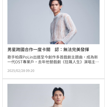
男星跨國合作一度卡關 認：無法完美發揮
歌手柏霖PoLin出道至今創作多首戲劇主題曲，成為新
一代OST專業戶，去年他替戲劇《狂飆人生》演唱主題
曲〈對白〉，廣受好評。近日柏霖再度替國際影集《化
2025/02/28 09:20
外之醫》創作新歌〈捕捉心跳〉，這次的跨國合作對他
來說特別有趣，笑說：「邊品嘗肉骨茶邊討論劇情走向
真的很奇妙。」