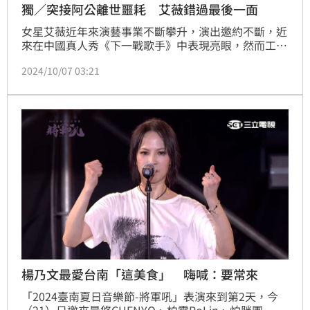
獨／突接阿公離世噩耗 艾薇錯過最後一面
女星艾薇近年來演藝事業不斷攀升，演出邀約不斷，近
來在中國真人秀《下一戰歌手》中表現亮眼，然而工作
忙碌的她，日前在社群上透露阿公離世的消息，今
2024/10/07 03:21
（7）日她出席「台灣大日月潭花火音樂會搶先體驗
會」也吐露悲傷心情，表示自己錯過見阿公最後一面的
機會。
楊乃文最愛台南「這美食」 嗨喊：要常來
「2024臺南夏日音樂節-將軍吼」表演來到第2天，今