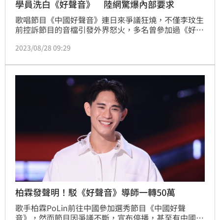
學員洗白《好聲音》 陸網驚爆內部要求
歌唱節目《中國好聲音》連日來爭議狂燒，不僅李玟生
前控訴節目的音檔引發外界怒火，多名曾參加過《好聲
音》的學員也跳出來指控節目，更傳出要讓導師轉身需
2023/08/28 09:29
要花上50萬。日前《好聲音》宣布停播的消息，風向卻
一夕之間大逆轉，開始有不少學員在微博上替《好聲
音》洗白，表示參加節目至今沒有花費任何費用等，駁
斥外界的傳聞。
柏霖發聲明！駁《好聲音》導師一轉50萬
歌手柏霖PoLin前往中國參加選秀節目《中國好聲
音》，然而節目因爭議不斷，宣布停播，甚至有中國網