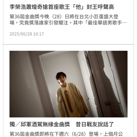
李榮浩蕭煌奇搶首座歌王「他」封王呼聲高
第36屆金曲獎今晚（28）日將在台北小巨蛋盛大登
場，究竟獎落誰家引發關注。其中「最佳華語男歌手
獎」每年都競爭相當激烈，堪稱是死亡之組，本屆由柏
2025/06/28 10:17
霖PoLin、蕭煌奇、林家謙、呂士軒、李榮浩共同角
逐，《三立新聞網》也邀請到金曲仙姑ERIC與樂評人賊
賊進行預測。
獨／邱軍酒駕無緣金曲獎 昔日戰友說話了
第36屆金曲獎即將在下週六（6/28）登場，上個月公