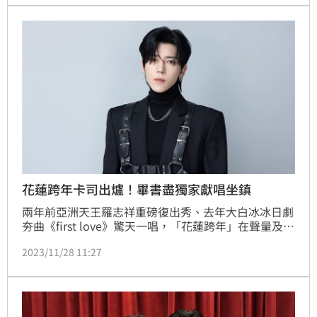
此惺惺相惜卻不能以誠相待的內心掙扎，特別將拍攝地
點定在劇中兩人相遇的「台電勵進餐廳」。
花蓮跨年卡司出爐！畢書盡獨家獻唱坐鎮
兩年前亞洲天王羅志祥重磅復出秀、去年大白冰冰日劇
夯曲《first love》驚天一唱，「花蓮跨年」在聲量及人
氣始終不墜，今年要出什麼絕招吸引大眾，外界高度期
2023/11/28 11:27
待；號稱最懂行銷的縣市今(28日)公布第一波卡司，邀
來好久不見的韓流天王畢書盡獨家坐鎮花蓮！消息一出
鐵粉們在網路相揪搶火車票來朝聖！Bii對於跨年演出
相當期待：「睽違5年，很榮幸回到花蓮跟大家跨年，
ㄧ起迎接新年很開心，又可以吃扁食了」