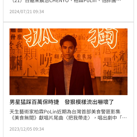
（21）日邀來晨悠CHENYO、柏霖PoLin、怕胖團
PAPUN BAND、JOYCE就以斯、芒果醬Mango Jump
2024/07/21 09:34
輪番獻唱，壓軸則是金曲歌后楊乃文。首度來到將軍吼
的她，聊到台南美食一度話匣子大開，意外展現反差萌
一面。
男星猛踩百萬保時捷 發狠模樣流出嚇壞了
天生藝術家柏霖PoLin近期為台灣首部美食警匪影集
《美食無間》獻唱片尾曲〈把我帶走〉，唱出劇中「殺
手」角色內心的孤獨與無奈，為戲劇增色不少；此次
2023/12/05 09:34
MV特別邀請到《美食無間》導演奚岳隆執導，睽違五
年再度拍攝歌手的MV，導演為了真實重現劇中主角彼