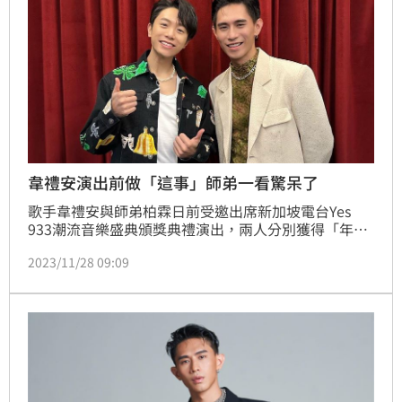
韋禮安演出前做「這事」師弟一看驚呆了
歌手韋禮安與師弟柏霖日前受邀出席新加坡電台Yes 
933潮流音樂盛典頒獎典禮演出，兩人分別獲得「年度
歌手」和「年度新人」的肯定，以歌聲征服新加坡室內
2023/11/28 09:09
體育場爆滿的觀眾；韋禮安一出場，全場尖叫聲不斷，
全場8000位觀眾一起合唱〈如果可以〉，場面相當震
撼，也讓他許願明年能把個人演唱會搬到新加坡。