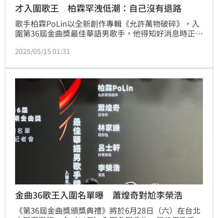
才入圍歌王 柏霖罕洩低潮：自己沒有退路
歌手柏霖PoLin以全新創作專輯《允許萬物破碎》，入
圍第36屆金曲獎最佳華語男歌手，他得知好消息時正在
參加寫歌營，開心躲到廁所大哭，並且感性的拍了影
2025/05/15 01:31
片，感謝全公司的同事，邊哭邊說出自己的感謝心情。
柏霖將推出專輯第二波主打〈破繭〉，這是他最黯淡低
谷時期的創作，把一路走來的迷惘與壓抑轉化為重生的
力量。
金曲36歌王入圍名單曝 蕭煌奇對尬李榮浩
《第36屆金曲獎頒獎典禮》將於6月28日（六）在台北