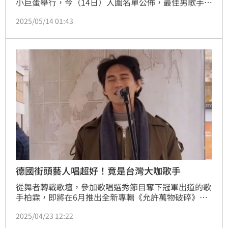
小巨蛋舉行，今（14日）入圍名單公佈，最佳男歌手由
柏霖、蕭煌奇、林家謙、呂士軒、李榮浩共同角逐，實
2025/05/14 01:43
力堅強堪稱死亡之組。林汝珊
德國街頭藝人唱超好！竟是台灣大咖歌手
從舞者轉戰歌壇，參加歌唱選秀節目奪下冠軍出道的歌
手柏霖，即將在6月推出全新專輯《允許萬物破碎》，
首波單曲〈好像被一隻箭矢跟蹤〉是一場關於自我價值
2025/04/23 12:22
的追尋之旅，而近日在社群媒體分享自己在德國柏林，
體驗當街頭藝人的影片。