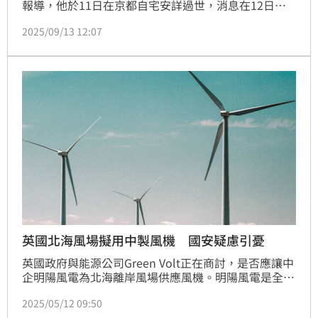
報導，他於11日在京都自宅安詳過世，消息在12日曝
光。雖然近期健康狀況並未出現明顯異常，他原本還計
2025/09/13 12:07
劃出演時代劇，卻在正式開拍前夕傳來噩耗，讓戲迷不
勝唏噓。
英國北海風場擬用中製風機 國安疑慮引憂
英國政府與能源公司Green Volt正在商討，是否應讓中
企明陽風電為北海離岸風場供應風機。明陽風電是全球
最大離岸風機製造商，但在海上風場關鍵基礎建設使用
2025/05/12 09:50
中製風機引發國安疑慮。