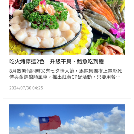
吃火烤穿這2色 升級干貝、鮑魚吃到飽
8月放暑假同時又有七夕情人節，馬辣集團搭上電影死
侍與金鋼狼順風車，推出紅黃CP配活動，只要用餐時
一起穿著紅、黃衣服，就可以享有全品牌優惠，直接升
2024/07/30 04:25
級北海道大帆立貝、九孔鮑魚、美國菲瑞牛肉頂級食材
吃到飽。此外，8月也是父親月，只要帶爸爸到「問
鼎‧皇上吉祥」用餐，消費滿額爸爸幾歲就送幾隻白
蝦！