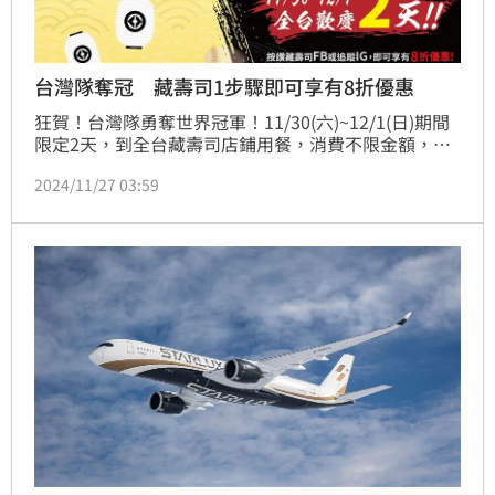
台灣隊奪冠 藏壽司1步驟即可享有8折優惠
狂賀！台灣隊勇奪世界冠軍！11/30(六)~12/1(日)期間
限定2天，到全台藏壽司店鋪用餐，消費不限金額，按
讚藏壽司FB或追蹤IG，於結帳時出示手機畫面，即可
2024/11/27 03:59
享有限定8折優惠。快@標記好友，到藏壽司一起為中
華隊喝采，別忘記使用藏壽司訂位系統E排客先訂位起
來，只有2天，手腳要快。