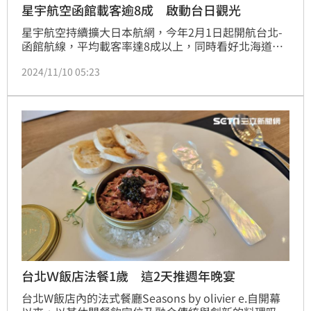
星宇航空函館載客逾8成 啟動台日觀光
星宇航空持續擴大日本航網，今年2月1日起開航台北-
函館航線，平均載客率達8成以上，同時看好北海道旅
遊商機，接續與日本星野集團的「機加酒」合作，助攻
2024/11/10 05:23
台灣赴日熱潮，函館航線的開闢也啟動日本來台觀光商
機。
台北Ｗ飯店法餐1歲 這2天推週年晚宴
台北W飯店內的法式餐廳Seasons by olivier e.自開幕