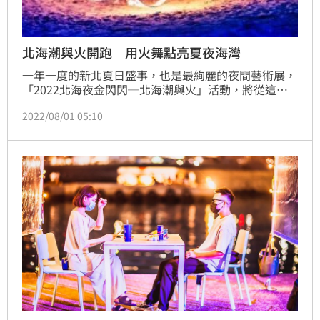
北海潮與火開跑 用火舞點亮夏夜海灣
一年一度的新北夏日盛事，也是最絢麗的夜間藝術展，
「2022北海夜金閃閃─北海潮與火」活動，將從這個
月5日至9月4日每晚五點到九點，在金山、三芝四處景
2022/08/01 05:10
點登場，期間將安排5場火舞表演、12場手作工作坊、
4場即興劇，要民眾來北海岸感受不一樣的藝術饗宴。