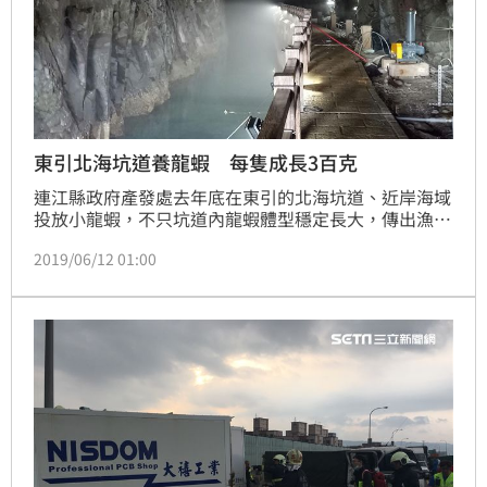
東引北海坑道養龍蝦 每隻成長3百克
連江縣政府產發處去年底在東引的北海坑道、近岸海域
投放小龍蝦，不只坑道內龍蝦體型穩定長大，傳出漁民
不時在東引海域捕到龍蝦，推測可能就是放流的小龍
2019/06/12 01:00
蝦，證明東引確實適合龍蝦生存。