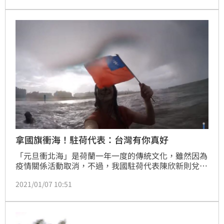
拿國旗衝海！駐荷代表：台灣有你真好
「元旦衝北海」是荷蘭一年一度的傳統文化，雖然因為
疫情關係活動取消，不過，我國駐荷代表陳欣新則兌現
承諾，拿著國旗直接衝入僅有3度低溫北海，來感謝駐
2021/01/07 10:51
荷臉書粉絲團突破萬人，影片一出，讓大家相當感動
「台灣有你真好」。