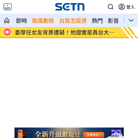
登入
即時
颱風動態
台股怎投資
熱門
影音
熱搜
大畢
變態鬼男下手國小女童！強逼打X槍捧X液
白海豚
鍵