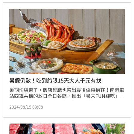
暑假倒數！吃到飽限15天大人千元有找
暑期快結束了，飯店餐廳也祭出最後優惠搶客！南港車
站四鐵共構的敘日全日餐廳，推出「暑末FUN肆吃」優
惠，即日起至8月30日平日午餐，出示台北六福萬怡酒
2024/08/15 09:08
店官方IG帳號追蹤畫面與指定貼文按愛心，即享活動優
惠價成人999元、兒童555元，相當於成人用餐72折、
兒童81折。