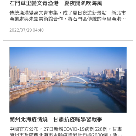
石門草里變文青漁港 夏夜開趴吹海風
傳統漁港變身文青市集，成了夏日夜遊新景點！新北市
漁業處與朱銘美術館合作，將石門區傳統的草里漁港大
變身，30日起推出「北海夜金閃閃－瘋草里大咬運動
2022/07/29 04:40
會」，漁港內多了可愛的「大咬貓」裝置與童趣的「草
里ㄟ家」壁畫，讓老漁港多了文青感，白天有免費垂釣
教學、手作工作坊、海海市集，入夜後搭起星空帳篷、
暖黃燈串配上夜間音樂Party，成了夏季夜遊享受海風
的新處去。
蘭州北海疫情燒 甘肅抗疫喊學習戰爭
中國官方公布，27日新增COVID-19病例626例，甘肅
蘭州市及廣西北海市本輪疫情累計均逾2000例，暫時