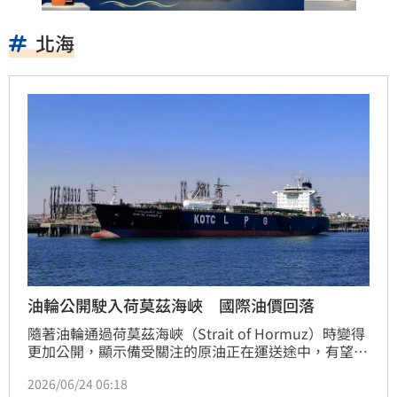
北海
油輪公開駛入荷莫茲海峽 國際油價回落
隨著油輪通過荷莫茲海峽（Strait of Hormuz）時變得
更加公開，顯示備受關注的原油正在運送途中，有望緩
解史上最嚴重的供應衝擊之一，國際原油價格今天應聲
2026/06/24 06:18
下跌。