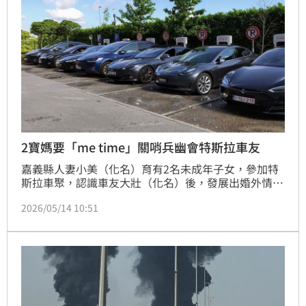
2寶媽要「me time」關哨兵幽會特斯拉車友
嘉義縣人妻小美（化名）育有2名未成年子女，參加特
斯拉車聚，認識車友大壯（化名）後，發展出婚外情；
為防被抓包還刪除帳號，導致「行車記錄器」、「哨兵
2026/05/14 10:51
模式」和「車廂鏡頭」等無法使用，還藉口稱需要
「me time」跟小王幽會，丈夫小綠（化名）得知後，
怒告兩人，獲賠40萬元，可上訴。