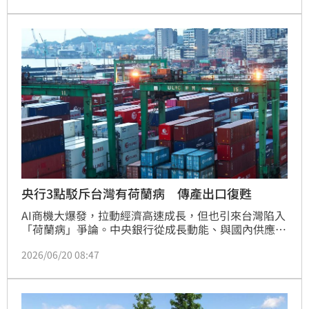
央行3點駁斥台灣有荷蘭病 傳產出口復甦
AI商機大爆發，拉動經濟高速成長，但也引來台灣陷入
「荷蘭病」爭論。中央銀行從成長動能、與國內供應鏈
關聯度等3面向駁斥，並指出電子資通訊與傳統製造業
2026/06/20 08:47
表現分化非台灣獨有，日、韓也因受到中國低價傾銷等
因素影響而有類似情況，但台灣與韓國傳統產業出口已
經逐步復甦。