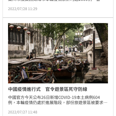
還看不到盡頭，甘肅官方喊出撲滅疫情需在「戰爭中學
2022/07/28 11:29
習戰爭」。
中國疫情進行式 官令遊景區死守防線
中國官方今天公布26日新增COVID-19本土病例604
例，本輪疫情仍處於進展階段，部份旅遊景區被要求
「嚴防死守安全防線」紛紛關閉，甘肅及廣西進入夏季
2022/07/27 11:48
旅遊旺季卻處於疫情寒冬。