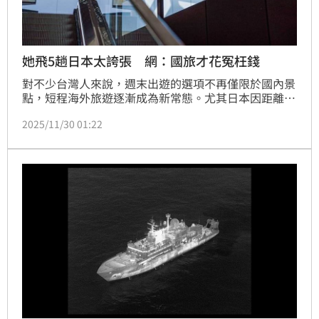
她飛5趟日本太誇張 網：國旅才花冤枉錢
對不少台灣人來說，週末出遊的選項不再僅限於國內景
點，短程海外旅遊逐漸成為新常態。尤其日本因距離
近、航班多、消費選擇多元，成為許多人假日快閃的首
2025/11/30 01:22
選地點。近日，一名女網友就在批踢踢實業坊透露，自
己從今年6月起，每個月都飛一趟日本，半年共出國五
次，卻因此遭同事關切是否「太誇張」，引發網友廣泛
討論。