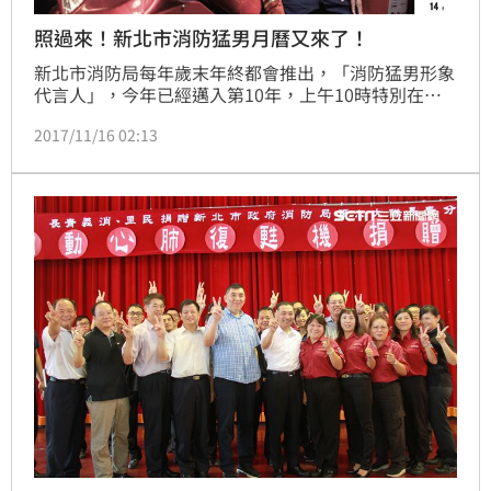
照過來！新北市消防猛男月曆又來了！
新北市消防局每年歲末年終都會推出，「消防猛男形象
代言人」，今年已經邁入第10年，上午10時特別在市
府舉辦「2018消防形象月曆發表會」，12位來自各消
2017/11/16 02:13
防分隊的消防猛男齊聚現場造勢宣傳，並帶來一連串的
互動表演，消防局今年首次還和「台灣之心愛護動物協
會」合作，今天活動現場，推出捐30張發票就能兌換猛
男月曆的公益活動。30本的月曆，一下子就被換光光。