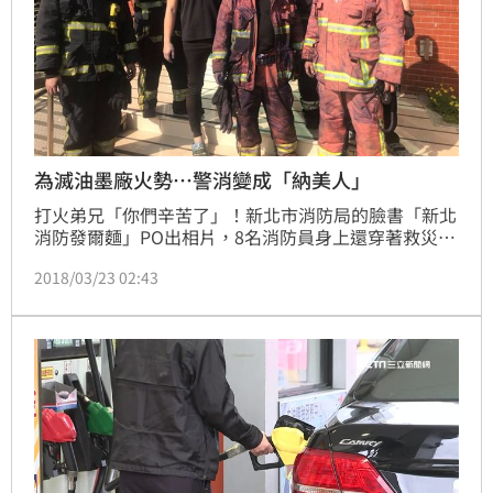
為滅油墨廠火勢⋯警消變成「納美人」
打火弟兄「你們辛苦了」！新北市消防局的臉書「新北
消防發爾麵」PO出相片，8名消防員身上還穿著救災
衣，但大家臉都黑黑的，原來他們才剛撲滅一場火勢，
2018/03/23 02:43
八里區下罟子一處油墨工廠發生火警，工廠內儲存油墨
等可燃液體，花了一個多小時把火勢撲滅，在搶救過程
中，油墨燃燒後，竄出濃濃黑煙，沾染上打火弟兄全
身，臉上沒有衣服遮蔽，現場每個人都變成「黑炭
臉」。照片流出後，網友紛紛留言：「辛苦了，有你們
真好」！