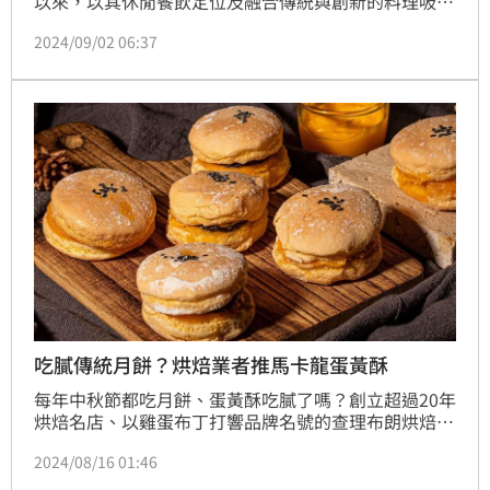
以來，以其休閒餐飲定位及融合傳統與創新的料理吸引
了眾多食客。在餐廳成立一週年之際，為慶祝這一重要
2024/09/02 06:37
里程碑，餐廳特別推出期間限定的「主廚精選賞味套
餐」與「單點菜單」，滿足各類聚餐需求。此外，9月
21日與22日，餐廳創辦人兼米其林星級主廚Olivier 
Elzer將親臨現場，獻上「週年晚宴套餐」，並與食客
互動交流。
吃膩傳統月餅？烘焙業者推馬卡龍蛋黃酥
每年中秋節都吃月餅、蛋黃酥吃膩了嗎？創立超過20年
烘焙名店、以雞蛋布丁打響品牌名號的查理布朗烘焙，
2024推出全台灣第一顆「馬卡龍蛋黃酥」，即日起於
2024/08/16 01:46
官網及民生總店、微風北車櫃點2家門市正式開賣，新
品首發銷售限定500組。