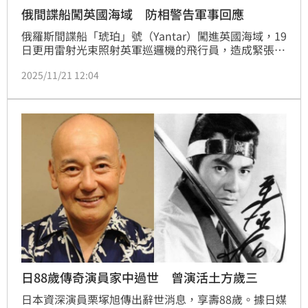
俄間諜船闖英國海域 防相警告軍事回應
俄羅斯間諜船「琥珀」號（Yantar）闖進英國海域，19
日更用雷射光束照射英軍巡邏機的飛行員，造成緊張情
勢升級。英國防相希利（John Healey）出言警告，若
2025/11/21 12:04
琥珀號再南行，英軍也做好了準備。言外之意就是如膽
敢侵犯英國領海，到時將面臨軍事回應。
日88歲傳奇演員家中過世 曾演活土方歲三
日本資深演員栗塚旭傳出辭世消息，享壽88歲。據日媒