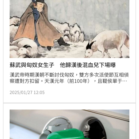
蘇武與匈奴女生子 他歸漢後混血兒下場曝
漢武帝時期漢朝不斷討伐匈奴，雙方多次派使節互相偵
察遭對方扣留。天漢元年（前100年），且鞮侯單于即
位，為示友好，歸還部分漢使，武帝亦以禮相待，派蘇
2025/01/27 12:05
武護送匈使回國，不料此行竟成蘇武十九年異域漂泊的
開始。