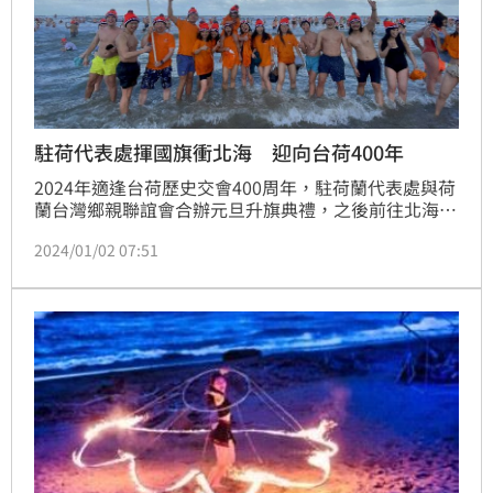
駐荷代表處揮國旗衝北海 迎向台荷400年
2024年適逢台荷歷史交會400周年，駐荷蘭代表處與荷
蘭台灣鄉親聯誼會合辦元旦升旗典禮，之後前往北海海
灘，揮舞國旗參加荷蘭著名的新年衝海活動，成為醒目
2024/01/02 07:51
焦點。