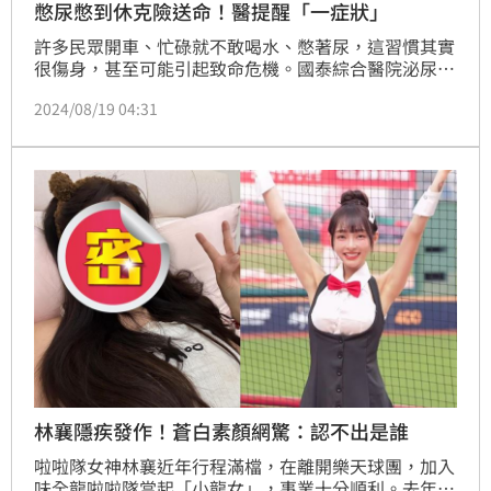
憋尿憋到休克險送命！醫提醒「一症狀」
許多民眾開車、忙碌就不敢喝水、憋著尿，這習慣其實
很傷身，甚至可能引起致命危機。國泰綜合醫院泌尿科
主治醫師王世鋒就分享日前一名案例憋尿憋出敗血性休
2024/08/19 04:31
克，提醒盡可能別憋尿，若真的發現「異常徵兆」，更
要懂得趕緊解套。
林襄隱疾發作！蒼白素顏網驚：認不出是誰
啦啦隊女神林襄近年行程滿檔，在離開樂天球團，加入
味全龍啦啦隊當起「小龍女」，事業十分順利。去年她