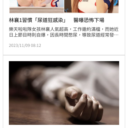
林襄1習慣「尿道狂感染」 醫曝恐怖下場
樂天啦啦隊女孩林襄人氣超高，工作邀約滿檔，而她近
日上節目時則自爆，因長時間憋尿，導致尿道經常發
炎，且尿液中細菌指數高達95％。對此，有醫師過去就
2023/11/09 08:12
在臉書上列出「憋尿10大恐怖下場」，提醒民眾不可不
慎。