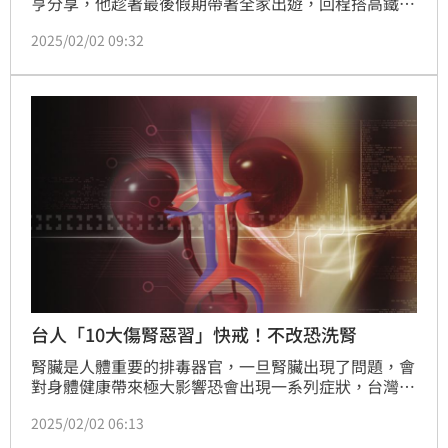
亨分享，他趁著最後假期帶著全家出遊，回程搭高鐵時
小孩突然尿急大哭，當時車上人潮擁擠，難以通過，正
2025/02/02 09:32
當他和老婆抱著小孩準備穿越一個半塞滿乘客的車道
時，車廂內發生一幕暖心畫面，讓他直呼「真的感謝一
車子的大家！」
台人「10大傷腎惡習」快戒！不改恐洗腎
腎臟是人體重要的排毒器官，一旦腎臟出現了問題，會
對身體健康帶來極大影響恐會出現一系列症狀，台灣洗
腎盛行率居於全球之冠，為此許多民眾相當重視吃下肚
2025/02/02 06:13
的東西，就怕一不小心導致腎功能出狀況面臨洗腎。除
此之外，生活上有很多小習慣做久了恐怕都會影響健