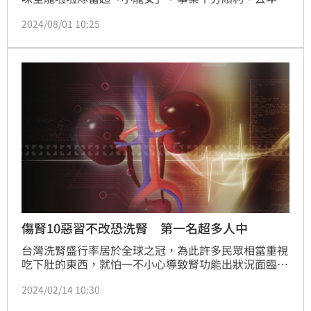
曾在節目中表示自己因為長時間憋尿，每隔3個月就會
2024/08/01 10:25
尿道感染，怎料昨晚她躺在床上無奈坦言，自己膀胱炎
又再度發作，痛苦模樣也跟著曝了光。
傷腎10惡習不改恐洗腎 第一名超多人中
台灣洗腎盛行率居於全球之冠，為此許多民眾相當重視
吃下肚的東西，就怕一不小心導致腎功能出狀況面臨洗
腎。除此之外，生活上有很多小習慣做久了恐怕都會影
2024/02/14 10:30
響健康，有腎臟科醫師就在臉書分享十大傷腎習慣，提
醒民眾應避開這些習慣，避免「腎功能比一般人衰退的