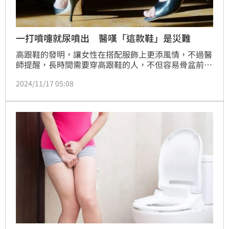
一打噴嚏就尿噴出 醫嘆「這款鞋」是災難
高跟鞋的發明，讓女性在搭配服飾上更添風情，不過醫
師提醒，長時間需要穿高跟鞋的人，不但容易骨盆前
傾、產生腰酸等症狀，嚴重還會造成大小便失禁，婦產
2024/11/17 05:08
科名醫陳保仁也曾提醒「高跟鞋的發明對女生是個災
難」。