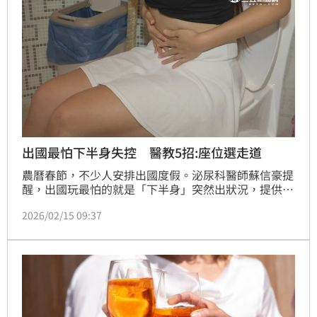
出國最怕下半身失控 醫教5招:座位選走道
農曆春節，不少人安排出國度假。泌尿科醫師蘇信豪提
醒，出國玩最怕的就是「下半身」突然出狀況，提供5
守則讓民眾平安玩，包括少量多次喝水、有廁所就上不
2026/02/15 09:37
憋尿、座位選走道等。