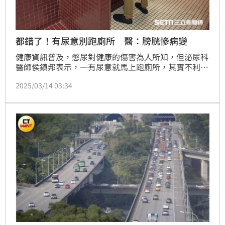
都錯了！有尿意別跑廁所 醫：膀胱慘病變
健康資訊普及，憋尿對健康的傷害為人所知，但泌尿科
醫師侯鎮邦表示，一有尿意就馬上跑廁所，其實不利於
膀胱健康。他表示，應感覺膀胱7、8分滿，再去解尿，
2025/03/14 03:34
這樣做並非憋尿，更不會導致尿路感染，而是發揮正常
的「儲尿」功能。若一有尿意就去排尿，長久下來除了
嚴重干擾生活品質外，還會增加膀胱逼尿肌的負擔，最
終恐令排尿變又弱又細，甚至引起膀胱病變。