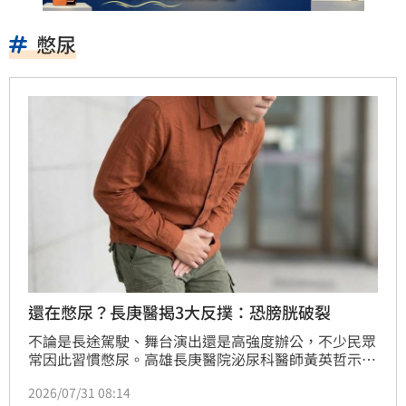
憋尿
還在憋尿？長庚醫揭3大反撲：恐膀胱破裂
不論是長途駕駛、舞台演出還是高強度辦公，不少民眾
常因此習慣憋尿。高雄長庚醫院泌尿科醫師黃英哲示
警，這種行為無異於向身體「預支健康」，短期內看似
2026/07/31 08:14
省下幾分鐘，長期下來卻可能讓泌尿系統付出嚴重代