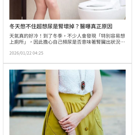
冬天憋不住超想尿是腎壞掉？醫曝真正原因
天氣真的好冷！到了冬季，不少人會發現「特別容易想
上廁所」，因此擔心自己頻尿是否意味著腎臟出狀況。
中醫師指出，明明沒喝多少水，尿量卻變得異常的多，
2026/01/22 04:25
這種情況稱為冷利尿現象，原因出在人體在寒冷環境下
的生理反應，並提出可透過「核心保暖」等4方式作為
預防。（記者：簡浩正）