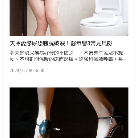
天冷愛憋尿恐膀胱破裂！醫示警3常見風險
冬天是泌尿疾病好發的季節之一，不過有些民眾不想
動、不想離開溫暖的床而憋尿。泌尿科醫師呼籲，長期
憋尿當心膀胱無力，恐泌尿道感染甚至血尿，小心傷了
2024/12/08 06:00
膀胱得不償失。（記者：簡浩正）