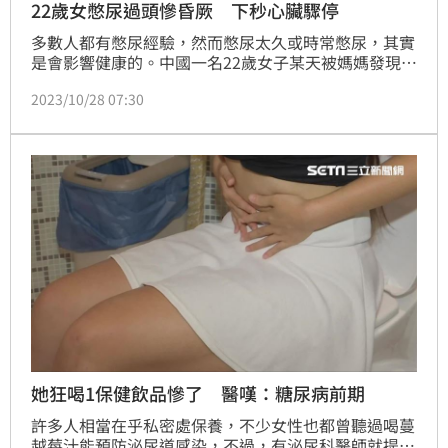
22歲女憋尿過頭慘昏厥 下秒心臟驟停
多數人都有憋尿經驗，然而憋尿太久或時常憋尿，其實
是會影響健康的。中國一名22歲女子某天被媽媽發現倒
臥在廁所、心臟驟停死亡，送醫搶救仍不治，對此，醫
2023/10/28 07:30
師指出，女子猝死與「憋尿」有關。
她狂喝1保健飲品慘了 醫嘆：糖尿病前期
許多人相當在乎私密處保養，不少女性也都曾聽過喝蔓
越莓汁能預防泌尿道感染，不過，有泌尿科醫師就提