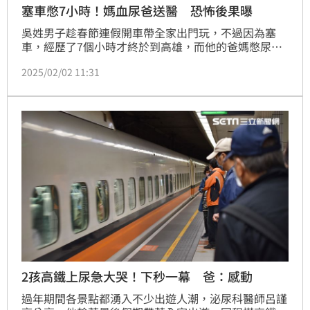
塞車憋7小時！媽血尿爸送醫 恐怖後果曝
吳姓男子趁春節連假開車帶全家出門玩，不過因為塞
車，經歷了7個小時才終於到高雄，而他的爸媽憋尿憋
了一路，爸爸膀胱很脹卻一點都尿不出來，媽媽則頻頻
2025/02/02 11:31
跑廁所，一次只尿一點點，且還很痛，尿出血尿；就醫
後，爸爸導出約1000cc的尿液，媽媽則診斷是膀胱尿
道炎，假期也因此泡湯。對此，國泰醫院泌尿科主治醫
師蔡樹衛分享，預防憋尿5大招。
2孩高鐵上尿急大哭！下秒一幕 爸：感動
過年期間各景點都湧入不少出遊人潮，泌尿科醫師呂謹