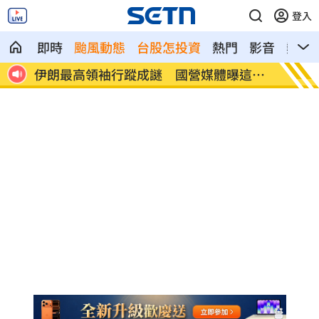
登入
即時
颱風動態
台股怎投資
熱門
影音
熱搜
這件
澤倫斯基：最多5萬名北韓軍人將部署至俄
婦被告
病」