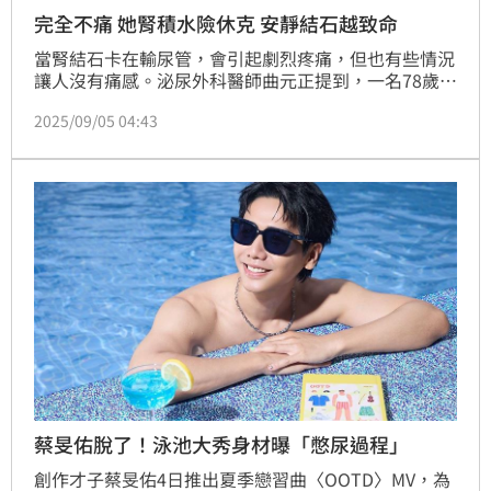
完全不痛 她腎積水險休克 安靜結石越致命
當腎結石卡在輸尿管，會引起劇烈疼痛，但也有些情況
讓人沒有痛感。泌尿外科醫師曲元正提到，一名78歲婦
人患糖尿病，平時身體狀況穩定，近日因排尿量變少、
2025/09/05 04:43
低燒，而被緊急送醫，檢查發現右側腎臟嚴重積水，輸
尿管末端卡了1顆約1.2公分的結石，趕緊安排手術，才
把她從敗血性休克的邊緣救回來。
蔡旻佑脫了！泳池大秀身材曝「憋尿過程」
創作才子蔡旻佑4日推出夏季戀習曲〈OOTD〉MV，為