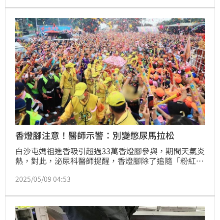
期下來恐腎衰竭，甚至洗腎。
香燈腳注意！醫師示警：別變憋尿馬拉松
白沙屯媽祖進香吸引超過33萬香燈腳參與，期間天氣炎
熱，對此，泌尿科醫師提醒，香燈腳除了追隨「粉紅超
跑」之外，也要注意自身健康，要多補水、排尿，且避
2025/05/09 04:53
免「假補水」。