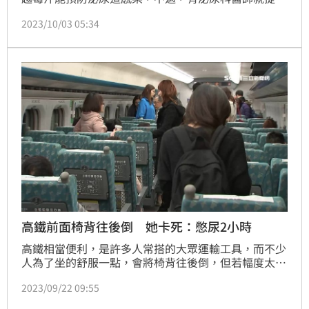
醒，曾遇過一名患者把蔓越莓汁當水喝，但泌尿道感染
2023/10/03 05:34
情況不但沒改善，還出現血糖飆高已到了糖尿病前期的
地步。
高鐵前面椅背往後倒 她卡死：憋尿2小時
高鐵相當便利，是許多人常搭的大眾運輸工具，而不少
人為了坐的舒服一點，會將椅背往後倒，但若幅度太
大，是會影響到後座乘客。對此，就有網友分享，她曾
2023/09/22 09:55
遇到前座乘客將椅背大幅度往後倒，導致自己卡死無法
起身，且反應後對方仍堅持不調整，結果讓她整趟旅程