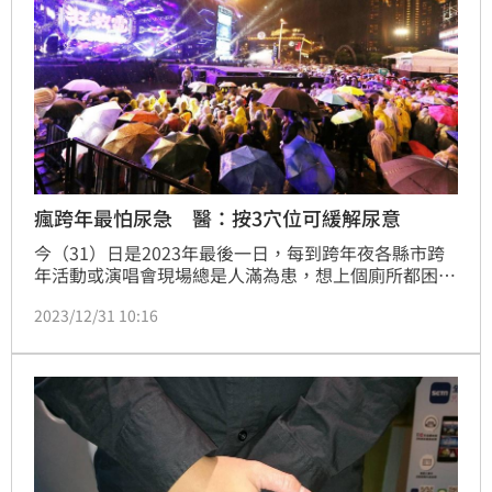
瘋跨年最怕尿急 醫：按3穴位可緩解尿意
今（31）日是2023年最後一日，每到跨年夜各縣市跨
年活動或演唱會現場總是人滿為患，想上個廁所都困
難。中醫提醒，憋尿不只是不舒服，可能引發膀胱炎，
2023/12/31 10:16
腎臟也受影響，可避吃4類食物助民眾減少尿意，遇到
尿急難憋時，可按3穴位緩解。（記者：簡浩正）