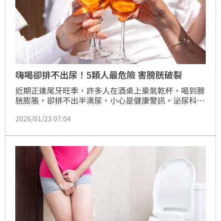
嗨喝卻排不出尿！5類人最危險 害膀胱破裂
近期正逢尾牙旺季，許多人在酒桌上豪氣乾杯，喝到膀
胱膨脹，卻排不出半滴尿，小心是健康警訊。泌尿科醫
師陳鈺昕提到，過量飲酒會麻痺神經，影響膀胱收縮及
2026/01/23 07:04
尿道括約肌功能，造成急性尿滯留，並分享5類人酒後
容易尿不出來，飲酒時須特別注意。