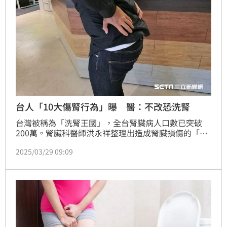
台人「10大傷腎行為」曝 醫：不改恐洗腎
台灣被稱為「洗腎王國」，全台腎臟病人口數已突破
200萬。腎臟科醫師洪永祥整理出造成腎臟損傷的「10
大壞習慣」，提供民眾在日常生活中自我檢視，及早修
2025/03/29 09:09
正，以免走到洗腎的地步。