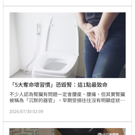
價。
「5大奪命壞習慣」恐毀腎：這1點最致命
不少人認為腎臟有問題一定會腰痠、腰痛，但其實腎臟
被稱為「沉默的器官」，早期受損往往沒有明顯症狀，
等到出現不適時，腎功能可能已經大幅下降，藥師陳詩
2026/07/30 02:09
育在臉書表示，日常若長期維持一些看似無害的生活習
慣，恐怕都在悄悄傷害腎臟。