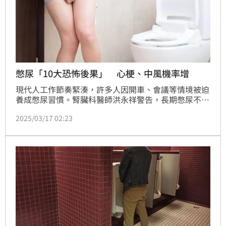
憋尿「10大恐怖後果」 心梗、中風機率增
現代人工作節奏緊湊，許多人因開車、會議等情境被迫
養成憋尿習慣。腎臟科醫師洪永祥警告，長期憋尿不只
引發泌尿道感染，更可能導致突發性血壓飆升，大幅提
2025/03/17 02:23
升中風與心肌梗塞風險。此外，近期研究更發現，憋尿
族群腎衰竭機率高出常人3倍。