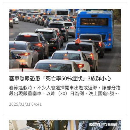
康，有腎臟科醫師就在臉書分享十大傷腎習慣，提醒民
眾應避開這些習慣，避免「腎功能比一般人衰退的
快」，面臨洗腎命運。
塞車憋尿恐患「死亡率50%症狀」3族群小心
春節連假時，不少人會選擇開車出遊或返鄉，讓部分路
段出現嚴重塞車，以昨（30）日為例，晚上國道5號
「宜蘭－頭城」一度出現車速僅15公里。先前醫師楊智
2025/01/31 04:41
雯發文指出，塞車時部分民眾可能處在憋尿的狀態，特
別提醒腎臟病患者等三大族群，長時間憋尿容易導致泌
尿道感染，還可能引發急性腎衰竭等死亡率高的症狀，
建議在國道塞車且憋尿者應找休息站解放。