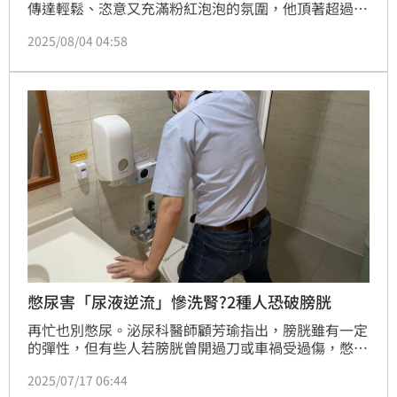
傳達輕鬆、恣意又充滿粉紅泡泡的氛圍，他頂著超過38
度的高溫，在烈日下拍攝。有趣的是，當時蔡旻佑才剛
2025/08/04 04:58
從國外旅行回來，整個人曬到超黑，看著畫面裡的自
己，讓他傻眼說：「真的辛苦導演了，不好意思，畫面
後置調色得多費心了。」
憋尿害「尿液逆流」慘洗腎?2種人恐破膀胱
再忙也別憋尿。泌尿科醫師顧芳瑜指出，膀胱雖有一定
的彈性，但有些人若膀胱曾開過刀或車禍受過傷，憋久
可能導致膀胱破裂，一般正常人雖然較不會出現膀胱破
2025/07/17 06:44
裂的情況，但膀胱壓力太大，尿液可能逆流回腎臟，長