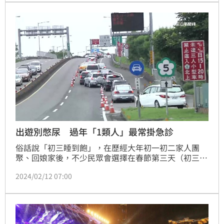
快」，面臨洗腎命運。
出遊別憋尿 過年「1類人」最常掛急診
俗話說「初三睡到飽」，在歷經大年初一初二家人團
聚、回娘家後，不少民眾會選擇在春節第三天（初三）
開始出遊或開車遠行，各大景點都會湧現出遊的人潮，
2024/02/12 07:00
交通更是塞塞塞，新聞常出現民眾被困在出遊車陣中的
畫面。醫師提醒，若長期憋尿，或一路上吃吃喝喝有尿
意卻無法及時如廁，可能引發泌尿道感染，尤以攝護腺
肥大患者，更要留意小便困難，嚴重者恐血尿外，進一
步可能會造成腎水腫甚至尿毒症。（記者：簡浩正）