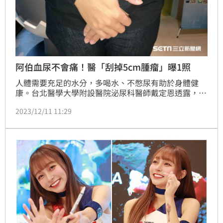
阿伯血尿不會痛！醫「刮掉5cm腫瘤」曝1照
人體需要充足的水分，多喝水、不憋尿有助於身體健
康。台北醫學大學附設醫院泌尿科醫師戴定恩透露，日
前有一位60多歲的阿伯，上廁所時偶爾會出現「血
2023/12/11 11:29
尿」，且血尿時並沒有痛感，直到就醫後才發現長了一
顆「5公分大的膀胱腫瘤」，經診斷後，他決定使用微
創電刀手術刮除，刮下來的腫瘤重達約70g，外觀像極
了「炒肉絲」。