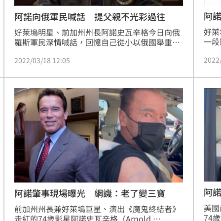
阿諾
阿諾向俄軍民喊話 提父親不光彩過往
好萊
好萊塢明星、前加州州長阿諾史瓦辛格今日向俄
一段
羅斯軍民深情喊話，回憶自己從小以俄國舉重選
不合
手為偶像，舉父親曾效忠納粹「在痛苦與罪惡之
2022
2022/03/18 12:05
孩子
中度過餘生」為例，向俄國人民與軍人說明戰爭
百萬
真相。
以停
不要
阿
阿諾肇事現場曝光 網譏：老了變三寶
美國
前加州州長兼好萊塢巨星、演出《魔鬼終結者》
74
走紅的74歲影星阿諾史瓦辛格（Arnold 