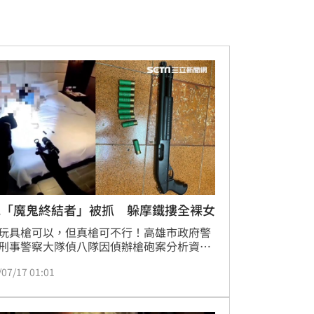
見「魔鬼終結者」被抓 躲摩鐵摟全裸女
玩具槍可以，但真槍可不行！高雄市政府警
刑事警察大隊偵八隊因偵辦槍砲案分析資料
偵辦，得知一名劉姓嫌犯「擁槍自重」，且
/07/17 01:01
大量毒品安非他命「毒槍雙響砲」，影響社
安，遂與相關單位共組專案小組，一舉破獲
槍砲彈藥，其中霰彈槍與電影「魔鬼終結