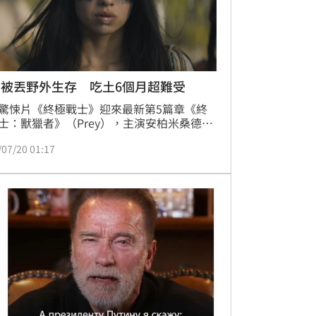
星被丟野外生存 吃土6個月超難受
驚悚片《終極戰士》迎來最新第5篇章《終
士：獸獵者》（Prey），主演安柏米桑德、
塔貝佛斯、導演丹崔克坦伯格等人在19日凌
/07/20 01:17
同出席國際記者會，導演透露，自己從童年
就是《終極戰士》系列的粉絲，當時他不被
觀看R級電影（限制級）只能自己偷偷看，
到同學都看了，還跟他講了整部故事，他也
《終極戰士》的主角阿諾史瓦辛格，就是個
。