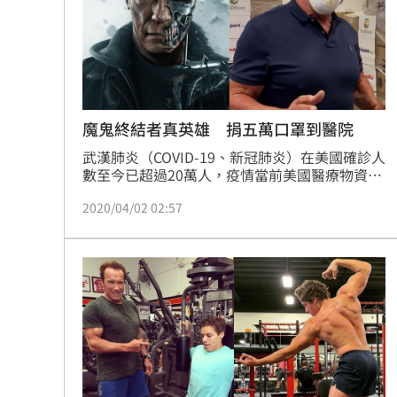
魔鬼終結者真英雄 捐五萬口罩到醫院
武漢肺炎（COVID-19、新冠肺炎）在美國確診人
數至今已超過20萬人，疫情當前美國醫療物資匱
乏，特別是口罩與防護衣等。曾任加州州長的好
2020/04/02 02:57
萊塢動作片巨星阿諾史瓦辛格（Arnold 
Schwarzenegger）在1984年演出科幻動作電影
《魔鬼終結者》(The Terminator）舉世聞名，
光他的IG就有2015萬人追蹤，就在近日他擔任起
「救世終結者」，親自捐贈5萬個N95口罩給加
州前線醫護人員。