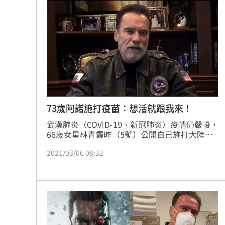
73歲阿諾施打疫苗：想活就跟我來！
武漢肺炎（COVID-19、新冠肺炎）疫情仍嚴峻，
66歲女星林青霞昨（5號）公開自己施打大陸研
發新冠肺炎「科興疫苗」後的身體狀態，引發兩
2021/03/06 08:32
岸三地影迷熱議，不過歐美不少年長影星皆陸續
接種疫苗，其中包括83歲的奧斯卡影帝安東尼霍
普金斯（Anthony Hopkins）及剛獲得金球獎終
身成就獎83歲的珍芳達（Jane Fonda）皆欣然
注射，現在阿諾也分享自己接種過程。