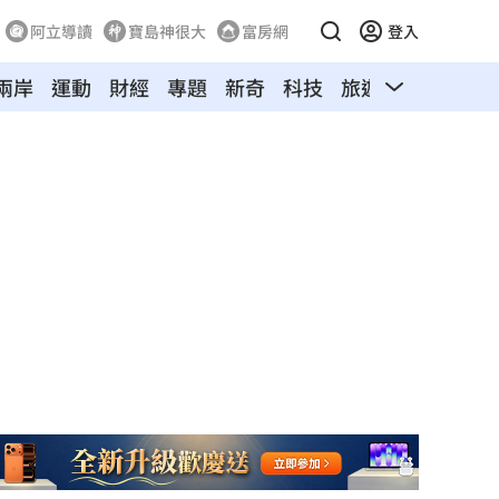
阿立導讀
寶島神很大
富房網
登入
兩岸
運動
財經
專題
新奇
科技
旅遊
汽車
寵物