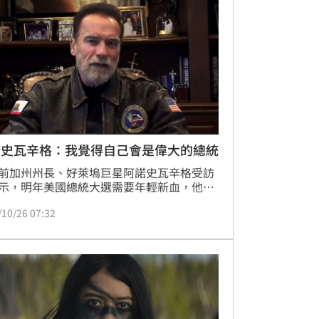
演員阿諾史瓦辛格使用之霰彈槍同款，在國
屬罕見，殺傷力極大。嫌犯被依違反槍砲彈
制條例、毒品危害防制條例等罪，移送高雄
署偵辦。
諾史瓦辛格：我覺得自己會是偉大的總統
前加州州長、好萊塢巨星阿諾史瓦辛格受訪
示，明年美國總統大選需要年輕新血，他若
格參選，將會是偉大的美國總統。
/10/26 07:32