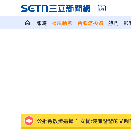
即時
颱風動態
台股怎投資
熱門
影
泰國少年槍案 揭家庭、校園槍枝管理
獨／早療課彈7歲童額頭 家長控不當治
AKIRA開唱藏彩蛋！兒子首度驚喜獻「
台灣囡仔來了 馬蒔權開唱嗨喊：我是
驚傳駭客猛攻華爾街 多家受害者已吐
公推孫散步遭撞亡 女慟:沒有爸爸的父親