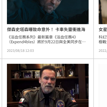
熱潮
10:00
15
傑森史塔森曝致命意外！ 卡車失靈衝進海
女
《浴血任務系列》最新篇章《浴血任務4》
科幻
（Expend4bles）將於9月22日與全美同步在台
極戰
上映，本集也將是《洛基系列》、《第一滴血系
達科
2023/08/18 12:03
2022
列》動作巨星席維斯史特龍（Sylvester 
晨一
Stallone）最後一次飾演「浴血幫」領導者「巴
時期
尼羅斯」。
允許
沒想
直言
英雄