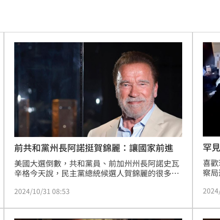
19:38
便啦
19:32
連勝
19:32
結帳
19:29
休
19:20
目標
19:18
19:12
罕
前共和黨州長阿諾挺賀錦麗：讓國家前進
喜歡
霸凌
美國大選倒數，共和黨員、前加州州長阿諾史瓦
19:08
察局
辛格今天說，民主黨總統候選人賀錦麗的很多主
溯源
張，他都不認同，但他將投她一票，這是唯一讓
19:03
2024
2024/10/31 08:53
持有
美國往前進的方式，強調「先是美國人，才是共
會治
和黨員」。
留情
19:03
多起