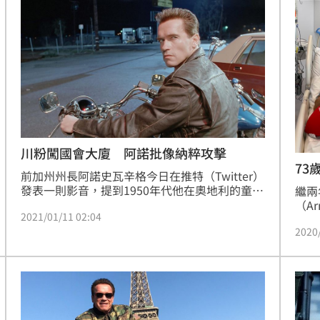
年時
下令，禁止地方政府實施戴口罩，情況尤其嚴
潛水
重，而也讓好萊塢巨星當場開罵。
彥池
川粉闖國會大廈 阿諾批像納粹攻擊
73
前加州州長阿諾史瓦辛格今日在推特（Twitter）
發表一則影音，提到1950年代他在奧地利的童年
繼兩
所經歷的情感痛苦，譴責總統川普支持者6日攻
（Ar
2021/01/11 02:04
占華府國會大廈有如納粹攻擊。
在克里
2020
大拇
「我
置換
經能