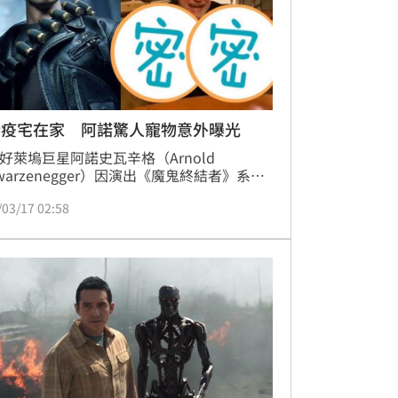
染疫宅在家 阿諾驚人寵物意外曝光
歲好萊塢巨星阿諾史瓦辛格（Arnold 
hwarzenegger）因演出《魔鬼終結者》系列
而走紅全球，雖然螢幕前是打不死的「魔鬼
/03/17 02:58
者」，但現實中的阿諾，對於全球大流行的
肺炎（COVID-19、新冠肺炎）仍會害怕，數
籲大眾別出門，日前還曬出一段宅在家的影
意外讓他兩隻不凡的「寵物」曝光，引起網
議。