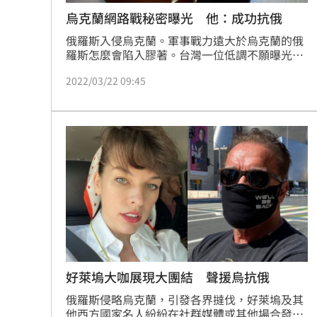
烏克蘭網路戰秘密曝光 他：成功抗俄
俄羅斯入侵烏克蘭。軍事戰力遠大於烏克蘭的俄
羅斯怎麼會陷入膠著。台灣一位低調不願曝光的
高階駭客接受「三立新聞網」訪問表示。這一場
2022/03/22 09:45
戰役正式宣告「網路戰」與「混合戰爭」時代開
始。最重要的馬斯克提供「星鏈」協助烏克蘭網
路不被切斷，因此讓澤倫斯基能夠在「最快時
間」以「最快影片」傳達心聲，讓各國快速經濟
制裁俄羅斯。另一方面，留在烏克蘭的民眾，也
化身「全民情報員」，暴露俄軍行蹤，也讓世界
知道烏克蘭的慘狀與堅強。
好萊塢大咖展現大團結 聲援烏抗俄
俄羅斯侵略烏克蘭，引發各界撻伐，好萊塢及其
他西方國家名人紛紛在社群媒體或其他場合發