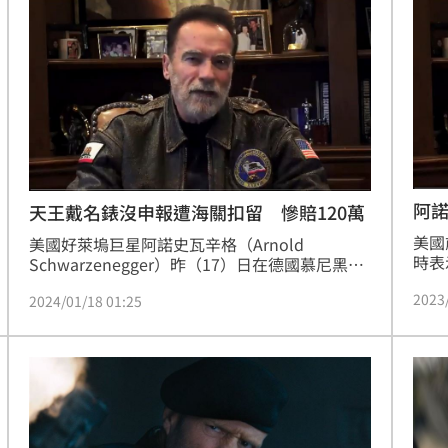
者」
股
內實
19:03
藥管
地檢
火球
18:57
嗨翻
18:53
海警
18:52
阿
天王戴名錶沒申報遭海關扣留 慘賠120萬
美國
美國好萊塢巨星阿諾史瓦辛格（Arnold 
時表
Schwarzenegger）昨（17）日在德國慕尼黑機
有資
場遭到海關扣留，理由竟是他攜帶一支價值超過
2023
2024/01/18 01:25
2.6萬歐元（換算約新台幣89.3萬元）歐元的名錶
且並未申報。最終，阿諾史瓦辛格挨罰3.5萬歐元
成形
（換算約新台幣120萬元）。
12:00
」氣
12:00
場！
10:30