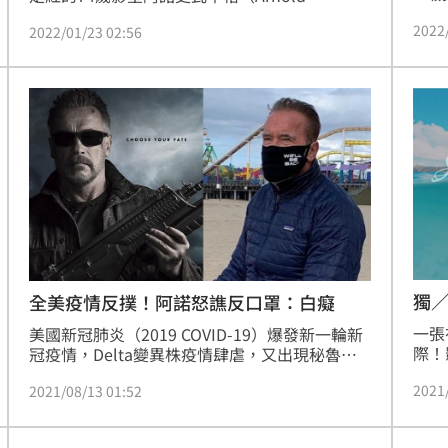
Sc
Schwarzenegger），驚傳在家附近發生嚴重連
2022
禍，
2022/01/23 02:56
環車禍，共波及四台車，其中他有如「坦克」般
名駕
的大台休旅車直接「騎上」一台紅色轎車，車頭
嚴重損毀，對方駕駛受到重傷，阿諾則沒有受
傷。有網友看到新聞嘲諷：「動作巨星老了也變
成三寶。」
獨
全美疫情反撲！阿諾怒譙反口罩：白癡
一張
美國新冠肺炎（2019 COVID-19）爆發新一輪新
際！
冠疫情，Delta變異株疫情肆虐，又出現秘魯
Jo
Lambda變異株病例，病例急速攀升，重現去年
2021
2021/08/13 01:52
職，
冬天疫情加劇的新增確診數，每天平均新增10萬
機緣
個染疫確診病例，其中南部如德州及佛羅里達
就是
州，因疫苗接種率全美最低，並且德州州長帶頭