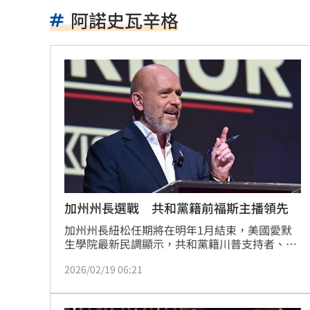
台南大貨車、自小客事故 1名駕駛死亡
阿諾史瓦辛格
崔立于高雄開唱 台下讓他氣噗噗：隨
兄弟打線突破後勁 黃韋盛3打點率隊2
龍藏經7折仍要131.6萬 他原價現金秒
99歲婆婆「月花35萬」！66歲媳無法退
外野僅是短暫快樂 餅總曝張皓崴終極
想靠正二翻本？ 達人教戰槓反ETF心法
加州州長選戰 共和黨籍前福斯主播領先
男同事追求不成跟騷偷拍 女師控校方
加州州長紐松任期將在明年1月結束，美國愛默
生學院最新民調顯示，共和黨籍川普支持者、前
福斯新聞節目主持人希爾頓（Steve Hilton）支
演習硬上路還無照！鳳山女慘收10萬單
2026/02/19 06:21
持度躍居第一。他在2020年專訪川普時，曾就台
灣議題向對方詢問看法。
一軍不是來跑龍套 餅總對新人不手下