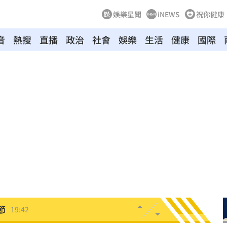
娛樂星聞
iNEWS
祝你健康
音
熱搜
直播
政治
社會
娛樂
生活
健康
國際
困境
20:20
療
20:11
聲」
20:06
誰？
20:05
贖金
20:02
節
19:42