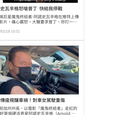
史瓦辛格怒嗆普丁 快給我停戰
塢巨星魔鬼終結者-阿諾史瓦辛格在推特上傳
影片，痛心震怒，大聲要求普丁，你打一場
法的戰爭，讓烏克蘭人陷入悲慘，母親失去
/03/18 10:51
、妻子失去丈夫，兒童失去生命，還有好幾
難民逃出。你發起戰爭、你主導戰爭、你可
止戰爭。並大聲呼籲善良的俄羅斯人，千萬
被普丁繼續騙下去。
諾傳違規釀車禍！對車女駕駛重傷
前加州州長、以電影「魔鬼終結者」走紅的
歲好萊塢硬派男星阿諾史瓦辛格（Arnold 