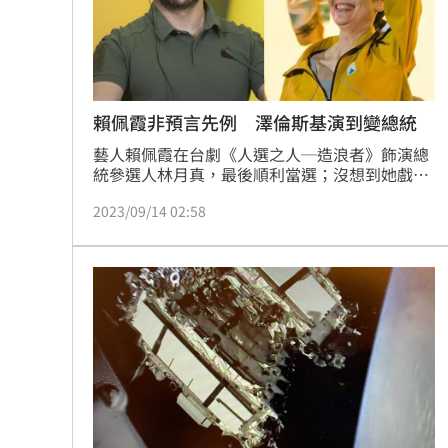
8國球員齊聚高雄 Formosa 7s掀足球
理想混蛋號召粉絲跨海追星吃美食！
18:
賴佩霞非預言先例 澤倫斯基演到變總統
藝人賴佩霞在台劇《人選之人─造浪者》飾演總
統參選人林月真，最後順利當選；沒想到她戲外
也踏入政壇，今（14）日宣布擔任郭台銘副手，
2023/09/14 02:58
搭檔參與本屆總統大選。其實她並非第一位「演
到成真」的演員，烏克蘭總統澤倫斯基
（Volodymyr Zelenskyy）就曾演總統演到當
選。