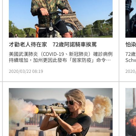
才勸老人待在家 72歲阿諾騎車挨罵
怕
美國武漢肺炎（COVID-19、新冠肺炎）確診病例
72
持續增加，加州更因此發布「居家防疫」命令，
Sc
要求居民非必要禁止出門。72歲的「前加州州
電影
2020/03/22 08:19
2020
長」好萊塢巨星阿諾史瓦辛格（Arnold 
終結
Schwarzenegger）拍影片呼籲民眾別外出，卻
武漢
被被目擊騎自行車上街趴趴走。
度呼
片，
友熱