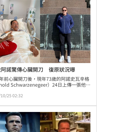
間潛遍台灣所有潛水景點，她希望透過自由
讓台灣人能認識自己生長的土地。（記者劉
／台北報導）
歲阿諾驚傳心臟開刀 復原狀況曝
年前心臟開刀後，現年73歲的阿諾史瓦辛格
nold Schwarzenegeer）24日上傳一張他躺
夫蘭醫院（Cleveland Clinic）病床豎起
/10/25 02:32
指的照片，以感謝醫院中的醫護人員，表示
置換了一個新的主動脈瓣膜，來和上次手術
的肺動脈瓣膜一起工作，我覺得很棒，我已
在克里夫蘭的街道上漫步了。」