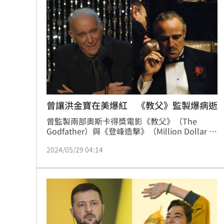
靠2根鐵軌橫掃AI鏈 川湖財報衝上萬金
孫易磊登板2局2K無失分！ 飆156公里
直擊／NEWBEAT高雄首秀 震胸舞全場
颱風紫暴雨今晚開炸 估「這時」解除
台灣彩券開獎直播中
20:31
曾讓洪金寶在美爆紅 《教父》監製爆病逝
曾監製兩部奧斯卡得獎電影《教父》（The 
LIVE三立+24小時直播
15:27
Godfather）與《登峰造擊》（Million Dollar 
Baby）的美國金牌電影監製艾伯特·魯迪（Al 
三立iNEWS新聞台線上直播
18:00
2024/05/29 04:14
Ruddy），也曾與成龍及洪金寶合作成功，將
「大哥大」進軍帶入美國市場。傳出於上周六
（25日）因病離世，享耆壽94歲。
商場戰國來臨 台中「頂奢大道」逐漸
台彩父親節推新刮刮樂千萬頭獎超「爸
「拍片人的多重宇宙」職涯論壇9/12登