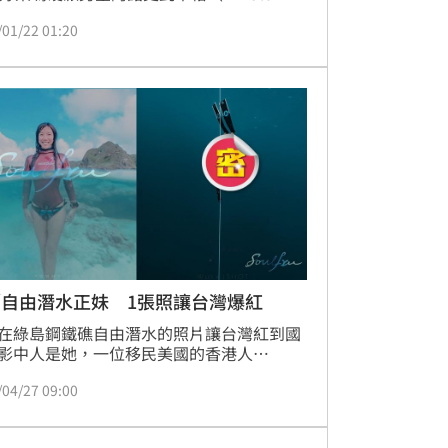
hwarzenegger）驚傳於在自家附近發生車
/01/22 01:20
雖然阿諾本人沒有大礙，然而對撞的其中一
駛傷勢不輕。
／自由潛水正妹 1張照讓台灣爆紅
在綠島鋼鐵礁自由潛水的照片讓台灣紅到國
影中人是她，一位移民美國的香港人
anna，曾在矽谷幾家NASDAQ上市公司任
/04/27 09:00
也在香港社會企業做過行銷相關工作，一次
到台灣旅遊，因為愛上四面環海的台灣一住
5年。有自由潛水教練證照的Joanna花了3