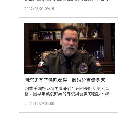
聲，對俄國發出嚴厲譴責，聲援烏克蘭。
2022/03/01 09:19
阿諾史瓦辛偷吃女僕 離婚分百億身家
74歲美國好萊塢男星兼前加州州長阿諾史瓦辛
格，因早年英俊帥氣的外貌與健美的體態，深受
大眾歡迎，但後來卻爆出和家中女傭有染，甚至
2021/12/29 01:00
還生下私生子，讓正宮忍無可忍選擇分居離婚，
兩人的離婚官司拖了近10年，終於在近日正式解
除婚姻關係，各自恢復單身。