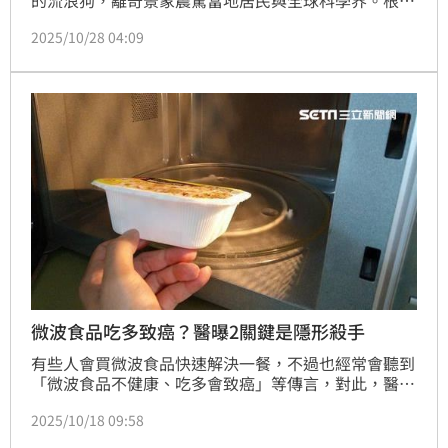
非營利組織「車諾比犬（Dogs of Chernobyl）」報
2025/10/28 04:09
告，這些狗可能是40年前核災後被遺棄家犬的後代，如
今在污染隔離區內存活下來，毛色卻出現異常變化。
（記者唐家興）
微波食品吃多致癌？醫曝2關鍵是隱形殺手
有些人會買微波食品快速解決一餐，不過也經常會聽到
「微波食品不健康、吃多會致癌」等傳言，對此，醫師
羅珮琳解釋，在正確使用下，微波加熱並不會讓食物產
2025/10/18 09:58
生毒素。