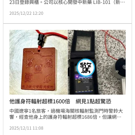
23日登錄興櫃。公司以核心開發中新藥 LIB-101（新一
代人類重組 IL-12 細胞激素, recombinant IL-12）為基
2025/12/22 12:20
石，打造全球首家同時布局「國防醫療」與「免疫療
法」雙主軸的新藥平台，憑藉在IL-12 類免疫療法領域
的全球領先進度、橫跨多適應症的開發能力，以及後期
臨床成果受到國內外法人關注，被視為台灣最具國際授
權潛力的新藥公司之一
他護身符輻射超標1600倍 網見1點超驚恐
中國遼寧1名旅客，過機場海關核輻射監測門時警鈴大
響，經查他身上的護身符輻射超標1686倍，但讓網友
感到害怕的是，這是他朋友贈送的，直呼該與朋友絕交
2025/12/11 11:08
了。