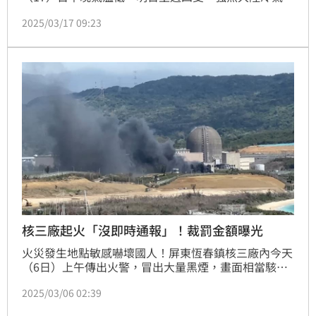
團」影響，入夜及清晨、因「輻射冷卻」加成，氣溫降
2025/03/17 09:23
得很低，部分地區出現7度左右最低氣溫，週五至下週
三冷空氣漸減弱，天氣逐日回暖。
核三廠起火「沒即時通報」！裁罰金額曝光
火災發生地點敏感嚇壞國人！屏東恆春鎮核三廠內今天
（6日）上午傳出火警，冒出大量黑煙，畫面相當駭
人，消防獲報出動12車21人前往滅火，火勢於20分鐘
2025/03/06 02:39
內撲滅，該處為廢棄空壓機廠房後方兩座冷卻水塔起
火，疑切割廢棄鐵材時不慎引燃。不過，核三廠並未在