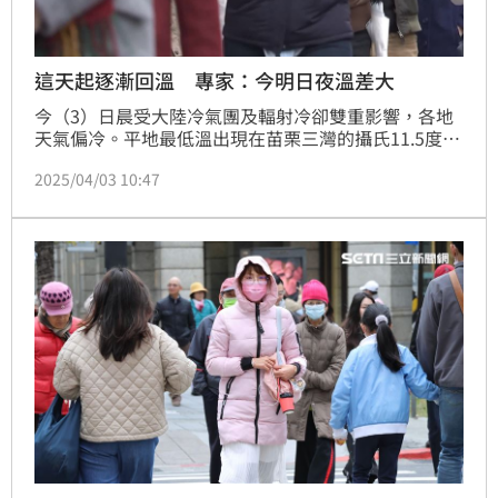
這天起逐漸回溫 專家：今明日夜溫差大
今（3）日晨受大陸冷氣團及輻射冷卻雙重影響，各地
天氣偏冷。平地最低溫出現在苗栗三灣的攝氏11.5度、
外島最低溫出現在金門金湖的攝氏8.7度。氣象專家林
2025/04/03 10:47
得恩直呼「冷，沒有假期！」