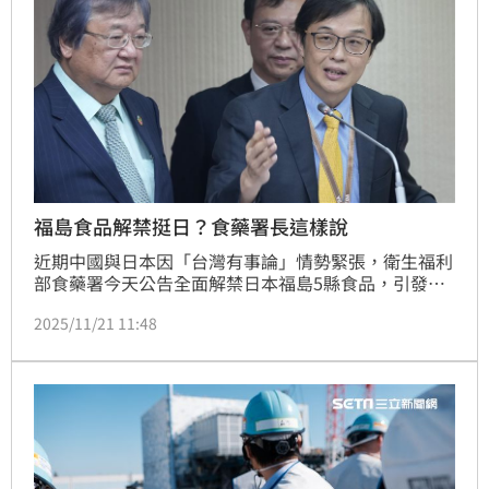
福島食品解禁挺日？食藥署長這樣說
近期中國與日本因「台灣有事論」情勢緊張，衛生福利
部食藥署今天公告全面解禁日本福島5縣食品，引發外
界聯想；食藥署長姜至剛聞言秒答「沒有啦！」一切是
2025/11/21 11:48
按照行政程序走。