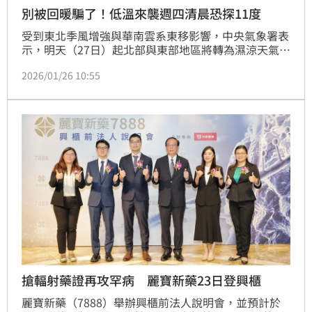
別被回暖騙了！低溫來襲週四清晨恐探11度
受到東北季風增強與華南雲系東移影響，中央氣象署表
示，明天（27日）起北部與東部地區將轉為濕涼天氣，
特別是週一夜間至週三清晨間為降雨最明顯時段，預估
2026/01/26 10:55
大台北山區、基隆北海岸及東北部地區將出現局部較大
雨勢。
搶輻射藥證再攻罕病 麗寶新藥23日登興櫃
麗寶新藥（7888）舉辦興櫃前法人說明會，並預計於