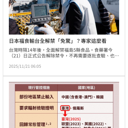
日本福食輸台全解禁「免驚」？專家這麼看
台灣時隔14年後，全面解禁福島5縣食品。食藥署今
（21）日正式公告解除禁令，不再需要逐批查驗、也不
再需要出示產地證明及輻射檢測報告的「雙證」制度，
2025/11/21 06:05
全面恢復常態管理。對此，毒物專家表示同意政府解
禁，但仍建議食安把關政策是滾動式，未來如果台、日
雙方在邊境查驗，還是有查到福島食品有超標或異常現
象的話，政府、食藥署就要重新檢討政策。（記者：簡
浩正）