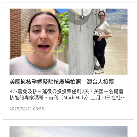
美國擁核孕媽緊貼核廢場拍照 籲台人投票
823罷免及核三延役公投投票僅剩2天，美國一名提倡
核能的專家瑪蒂•赫利（Madi Hilly）上月10日在社群
上發布一張她將孕肚緊貼在核廢料乾式儲存場的照片，
2025/08/21 06:55
以此表態說明「核廢料不是拒絕核能的理由」。不過，
卻有不少網友認為赫利的照片是透過AI生成，對此赫利
發布影片還原現場狀況，回應網友的猜疑。