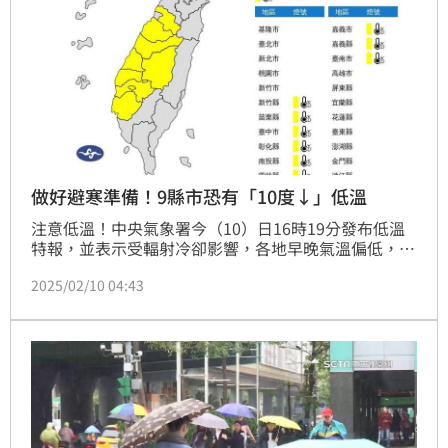
做好避寒準備！9縣市恐有「10度↓」低溫
注意低溫！中央氣象署今（10）日16時19分發布低溫
特報，並表示受輻射冷卻影響，各地早晚氣溫偏低，明
（11）日晨至上午新竹至台南局部地區有10度以下氣
2025/02/10 04:43
溫（黃色燈號）發生的機率，請注意。