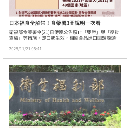
日本福食全解禁！食藥署3圖說明一次看
衛福部食藥署今(21)日傍晚公告廢止「雙證」與「逐批
查驗」等措施，即日起生效，相關食品進口回歸源頭管
理及一般邊境管制，意即日本政府就其限制流通的食品
2025/11/21 05:41
品項，由該國進行管制，我國食藥署於邊境依《食品安
全衛生管理法》抽樣檢驗輻射。即日本福島5縣食品管
制全解禁。（記者：簡浩正）