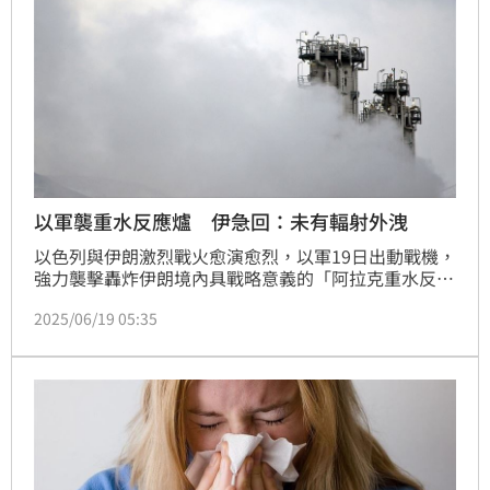
以軍襲重水反應爐 伊急回：未有輻射外洩
以色列與伊朗激烈戰火愈演愈烈，以軍19日出動戰機，
強力襲擊轟炸伊朗境內具戰略意義的「阿拉克重水反應
爐」（Arak heavy water reactor）。以色列軍方指
2025/06/19 05:35
出，此次空襲鎖定目標放在「鈽產出核心組件」，以防
伊朗用於發展核武。