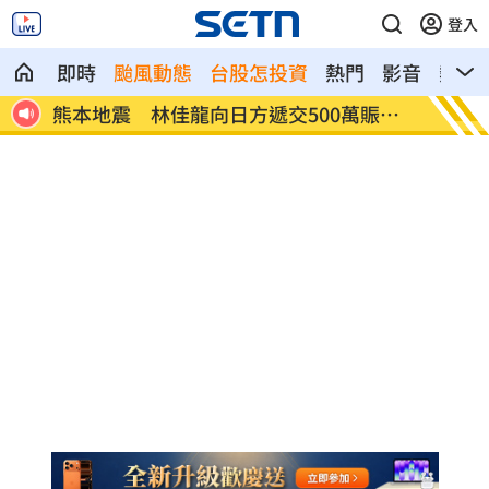
登入
即時
颱風動態
台股怎投資
熱門
影音
熱搜
賑災
新北小小學童消防夏令營 讓學童擬真體
白海豚
驗
動