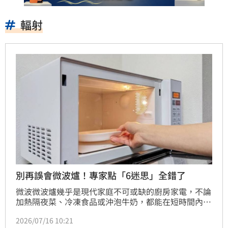
輻射
別再誤會微波爐！專家點「6迷思」全錯了
微波微波爐幾乎是現代家庭不可或缺的廚房家電，不論
加熱隔夜菜、冷凍食品或沖泡牛奶，都能在短時間內完
成。不過，近年來關於微波爐的安全性與對食物的影
2026/07/16 10:21
響，流傳著不少說法，例如「微波爐運轉時靠近會被輻