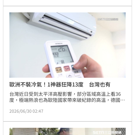
射傷害」。對此，食品科學家兼Mendocino Food 
Consulting創辦人Bryan Quoc Le破除6個常見迷思，
說明微波爐的加熱原理。
歐洲不裝冷氣！1神器狂降13度 台灣也有
台灣近日受到太平洋高壓影響，部分區域高溫上看36
度，極端熱浪也為歐陸國家帶來破紀錄的高溫，德國、
捷克等國家都出現40度以上極端高溫，但歐洲卻鮮少有
2026/06/30 02:47
家庭安裝冷氣。一名住在荷蘭的網友則透露，雖然當地
沒有冷氣但有「地冷空調系統」，室內大降13度，讓她
省下不少錢。文章曝光後掀起討論。