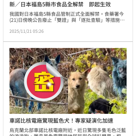
新／日本福島5縣市食品全解禁 即起生效
我國對日本福島5縣食品管制正式全面解禁。食藥署今
(21)日傍晚公告廢止「雙證」與「逐批查驗」等措施，
即日起生效，相關食品進口回歸源頭管理及一般邊境管
2025/11/21 05:26
制，意即日本政府就其限制流通的食品品項，由該國進
行管制，我國食藥署於邊境依《食品安全衛生管理法》
抽樣檢驗輻射。（記者：簡浩正）
車諾比核電廠驚現藍色犬！專家疑演化加速
烏克蘭北部車諾比核電廠附近，近日驚現多隻毛色泛藍
的流浪狗，離奇景象震驚當地居民與全球科學界。根據