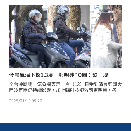
能有8-10度低溫發生的機會，高屏、花東空曠地區低溫
也可能降到11-13度左右，市區的溫度會相對高一些，
台北市的低溫大致會維持在12-14度間。
今晨氣溫下探1.3度 鄭明典PO圖：缺一塊
全台冷颼颼！氣象署表示，今（13）日受到清晨強烈大
陸冷氣團仍持續影響，加上輻射冷卻效應更明顯，各地
天氣寒冷，且苗栗縣三灣6時50分出現1.3度，創下今年
2025/01/13 09:26
入冬新低溫。對此，前氣象局長鄭明典也發文。