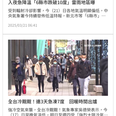
入夜急降溫「6縣市跌破10度」雷雨地區曝
受到輻射冷卻影響，今（21）日各地氣溫明顯偏低，中
央氣象署今持續發佈低溫特報，新北市等「6縣市」今
晚到明日有10度以下氣溫發生的機率。另，未來一週仍
2025/03/21 06:41
有鋒面通過，下週五西半部更有陣雨或雷雨。（記者：
簡浩正）
全台冷颼颼！連3天急凍7度 回暖時間出爐
強冷空氣來襲，全台冷颼颼！氣象專家吳德榮表示，今
（17）日早晚氣溫低，明日至週四受「強烈大陸冷氣