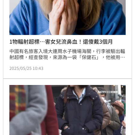
1物輻射超標…害女兒流鼻血！還傻戴3個月
中國有名旅客入境大連周水子機場海關，行李被驗出輻
射超標，經查發現，來源為一袋「保健石」，他被用於
配戴在身邊的「能量石」；經機場人員告知，旅客才驚
2025/05/25 10:43
覺，原來是「能量石」散發超標輻射量，導致女兒總是
無緣無故流鼻血，嚇到當即交由相關單位處理，消息也
引起網友譁然，紛紛留言撻伐「太無良」、「超黑
心」。