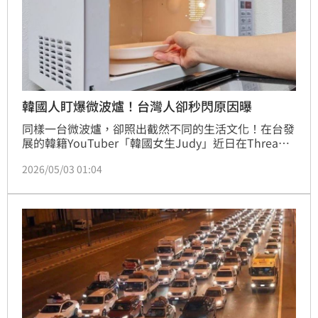
韓國人盯爆微波爐！台灣人卻秒閃原因曝
同樣一台微波爐，卻照出截然不同的生活文化！在台發
展的韓籍YouTuber「韓國女生Judy」近日在Threads
分享觀察，指出韓國人習慣站在微波爐前盯著食物加
2026/05/03 01:04
熱，甚至會中途開門確認；反觀台灣人，多半按下按鍵
後立刻離開，與機器保持「安全距離」。貼文一出掀起
熱議，不少人直言，這種差異其實來自長年流傳的「輻
射恐懼」，幾乎是從小被教育出來的習慣。