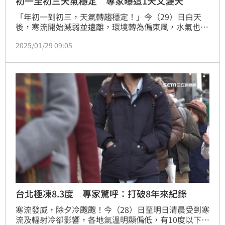
初一至初三天氣穩定 專家曝這1天又變天
「年初一到初三，天氣轉趨穩定！」今（29）日白天
後，寒流開始減弱並遠離，環境轉為偏東風，水氣也明
顯減少，臺灣各地白天氣溫逐漸回升。氣象專家提醒，
2025/01/29 09:05
受輻射冷卻影響，各地早晚天氣仍然偏冷，週五晚間起
又變天，受鋒面接近影響，環境風場漸轉為東南風，由
於水氣增多。
台北極凍8.3度 專家驚呼：打破8年來紀錄
寒流發威，除夕冷颼颼！今（28）日至明日清晨受到寒
流及輻射冷卻影響，各地氣溫明顯偏低，有10度以下氣