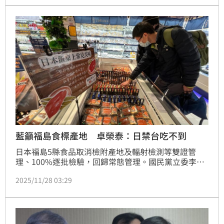
藍籲福島食標產地 卓榮泰：日禁台吃不到
日本福島5縣食品取消檢附產地及輻射檢測等雙證管
理、100%逐批檢驗，回歸常態管理。國民黨立委李彥
秀今天表示，福島等部分地區的特定品項在日本仍禁止
2025/11/28 03:29
流通，但沒有產地標示，讓台灣人民沒有選擇機會。行
政院長卓榮泰則說，日本禁止的食品，在台灣不可能吃
得到。