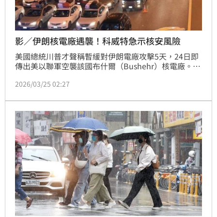
影／伊朗核電廠遇襲！科威特急示核安風險
美國總統川普才聲稱暫緩對伊朗電廠攻擊5天，24日即
傳出美以聯軍空襲該國布什爾（Bushehr）核電廠。距
離核電廠不到300公里的科威特，緊急示警輻射外洩風
2026/03/25 02:27
險，當地也出現逃往鄰國沙烏地阿拉伯的恐慌車潮。