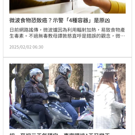
微波食物恐致癌？示警「4種容器」是原凶
日前網路謠傳，微波爐因為利用輻射加熱，易致食物產
生毒素。不過無毒教母譚敦慈直呼是錯誤的觀念，微波
並沒有輻射，微波時較容易產生有毒物質的是容器，建
2025/02/02 06:30
議這4種材質的容器，都不要進去微波爐。