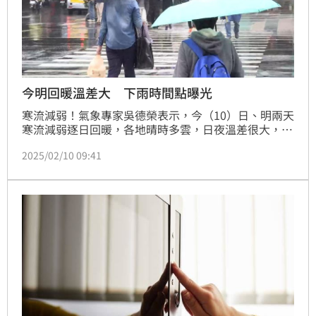
今明回暖溫差大 下雨時間點曝光
寒流減弱！氣象專家吳德榮表示，今（10）日、明兩天
寒流減弱逐日回暖，各地晴時多雲，日夜溫差很大，早
晚應注意保暖。週三（元宵節）南方水氣北上、降雨範
2025/02/10 09:41
圍由南向北、逐漸擴及全台，各地元宵節活動應有備
案。