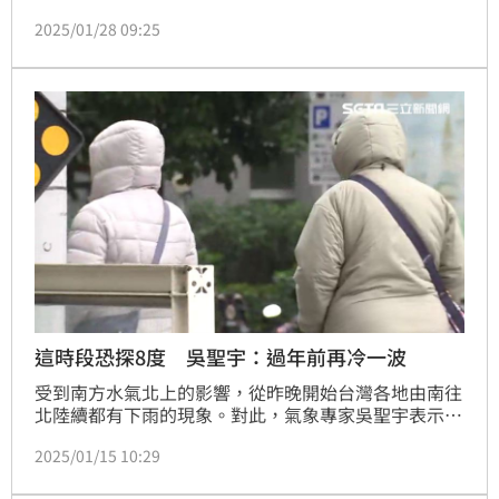
溫發生的機率。氣象專家表示，「寒流也趕來過年！」
2025/01/28 09:25
同時附一張圖，驚呼今年除夕台北站低溫打破8年來紀
錄。
這時段恐探8度 吳聖宇：過年前再冷一波
受到南方水氣北上的影響，從昨晚開始台灣各地由南往
北陸續都有下雨的現象。對此，氣象專家吳聖宇表示，
明後天（16、17日）仍然受到大陸冷氣團影響，不過
2025/01/15 10:29
天氣型態會轉為乾冷型，降雨明顯減少，預估一直到週
六（18日）清晨之前，台南以北到宜蘭一帶空曠地區可