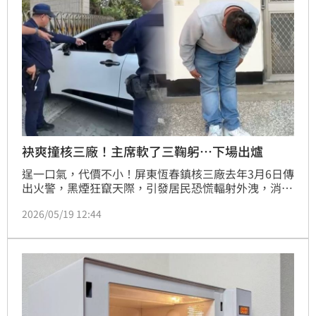
袂爽撞核三廠！主席軟了三鞠躬…下場出爐
逞一口氣，代價不小！屏東恆春鎮核三廠去年3月6日傳
出火警，黑煙狂竄天際，引發居民恐慌輻射外洩，消防
奮力救火，恆春鎮民代表會主席趙記明卻不滿沒通知很
2026/05/19 12:44
火，駕車直撞核三廠大門，場面一度緊張對峙。事後，
趙記明90度三鞠躬道歉，手也安分背後面，說自己做了
錯誤示範。高等法院高雄分院今日上午宣判，依妨害公
務罪，判處易科刑6月。