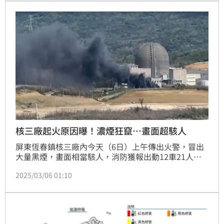
第一時間通報屏東縣政府「已違法」，祭出最高裁罰10
萬，以告誡核三廠未來應謹慎以對。
核三廠起火原因曝！濃煙狂竄…畫面超駭人
屏東恆春鎮核三廠內今天（6日）上午傳出火警，冒出
大量黑煙，畫面相當駭人，消防獲報出動12車21人前
往滅火，火勢於20分鐘內撲滅，該處為廢棄空壓機廠房
2025/03/06 01:10
後方兩座冷卻水塔起火，疑切割廢棄鐵材時不慎引燃；
台電說明，影響發電及爐心安全。