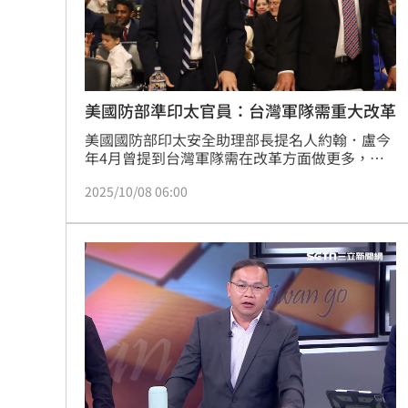
酷澎「爸氣父親節」國際官方品牌齊聚
罕病博士彭士齊 輪椅上的生命覺醒！
11
美國防部準印太官員：台灣軍隊需重大改革
美國國防部印太安全助理部長提名人約翰．盧今
年4月曾提到台灣軍隊需在改革方面做更多，他
今天出席國會聽證會時表達同樣立場，並提到改
2025/10/08 06:00
革面向包括訓練及動員等。他也說，台灣面臨生
存威脅，支持軍費增至GDP的10%。