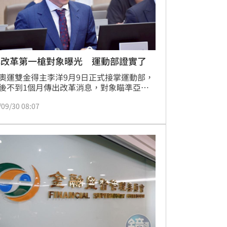
洋改革第一槍對象曝光 運動部證實了
奧運雙金得主李洋9月9日正式接掌運動部，
後不到1個月傳出改革消息，對象瞄準亞奧
運動協會，希望推動引進「運動員委員
/09/30 08:07
，讓運動員的心聲能夠直接被聽見。對此，
部29日證實，強調將以此規劃為目標，待部
一步具體研商後，再行對外說明。