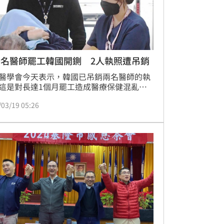
千名醫師罷工韓國開鍘 2人執照遭吊銷
醫學會今天表示，韓國已吊銷兩名醫師的執
這是對長達1個月罷工造成醫療保健混亂的
懲罰行動。
/03/19 05:26