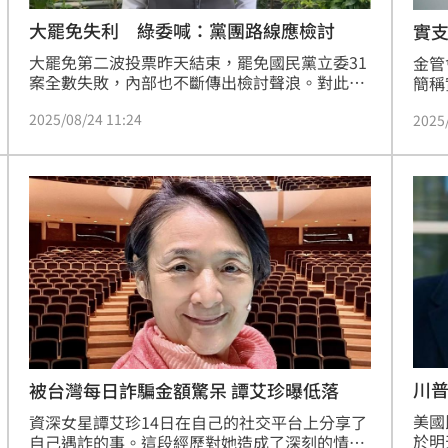
大罷免失利 綠委喊：黨團路線應檢討
實
大罷免第二波投票昨天結束，罷免國民黨立委31
金管
案全數失敗，內部也不斷傳出檢討聲浪。對此，
簡稱
民進黨立委林俊憲今（24）日認為，執政成效會
理賠
2025/08/24 11:24
影響到選民投票意向，所以民進黨必須要改革，
2025
費。
在未來回應民意期待，包括立院黨團路線也要檢
支險
討。
川普
被台灣每日詐騙金額驚呆 譚艾珍曝低落
美國
資深女星譚艾珍14日在自己的社交平台上分享了
於明
自己遇詐的事。這段經歷對她造成了深刻的情緒