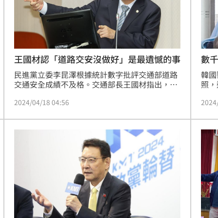
數
王國材認「道路交安沒做好」是最遺憾的事
韓國
民進黨立委李昆澤根據統計數字批評交通部道路
照，
交通安全成績不及格。交通部長王國材指出，道
首次
安是他覺得最遺憾的事情，過去幾年他確實沒有
2024
2024/04/18 04:56
做好，但去年下半年已有成效，希望交通部未來
會繼續往前走。