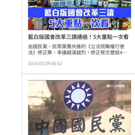
藍白版國會改革三讀通過！5大重點一次看
由國民黨、民眾黨團共推的《立法院職權行使
法》修正案，爭議越演越烈，修正條文歷經4次
院會審查、表決，28日在立法院長韓國瑜敲槌
2024/05/29 06:52
下，正式三讀通過。《立法院職權行使法修正草
案》三讀共有5大重點內容，包含總統國情報告
常態化、藐視國會罪、同意權行使、調查權、聽
證權。