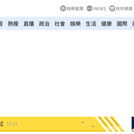
娛樂星聞
iNEWS
祝你健康
音
熱搜
直播
政治
社會
娛樂
生活
健康
國際
人頭
13:35
做人
13:34
殺
13:33
停
13:29
金堆
13:28
紅
13:27