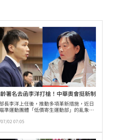
遐齡署名去函李洋打槍！中華奧會挺新制
部長李洋上任後，推動多項革新措施，近日
瞄準運動團體「低價寄生運動部」的亂象，
悄修改「體育聯合辦公大樓管理要點」，明
/07/02 07:05
，只有6大類特定運動團體才有承租資格，
11個協會或團體年底前須搬家。本刊進一步
個協會、團體查證，不少單位6月下旬已收