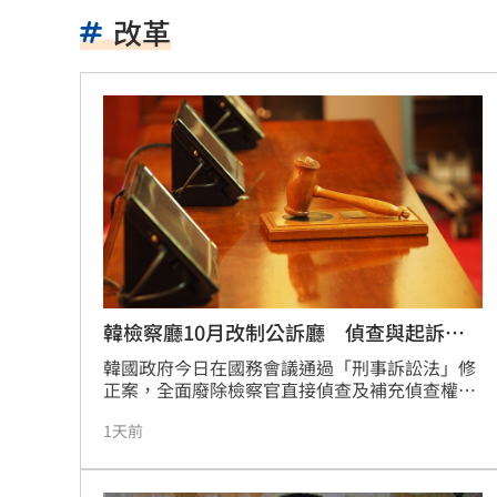
小說家38歲財富自由！靠1張表算出退休
改革
全聯、萬家福防空演習「暫停電子支付
起司進口狂飆2.3倍！農業部帶頭拚國產
淡出16年拒復出拍戲 姜厚任轟中國劇
淡江大橋今晚8時起封橋 封閉範圍一次
林庭謙正式加盟台新戰神 簽下複數年
漢光42／後備動員！同心36號召集令發
韓檢察廳10月改制公訴廳 偵查與起訴分
離
韓國政府今日在國務會議通過「刑事訴訟法」修
盧秀燕甩鍋扯台南 黃偉哲「2問題」打
正案，全面廢除檢察官直接偵查及補充偵查權，
並配合檢察制度改革，現行檢察廳將於10月2日
水中熱舞翻轉爆意外 李雅英當場失控
1天前
起改組為專責提起公訴的「公訴廳」，檢察官未
來將不再擁有自行偵查案件的權限。
Mina輕生後扯出西村力發言風波 粉絲