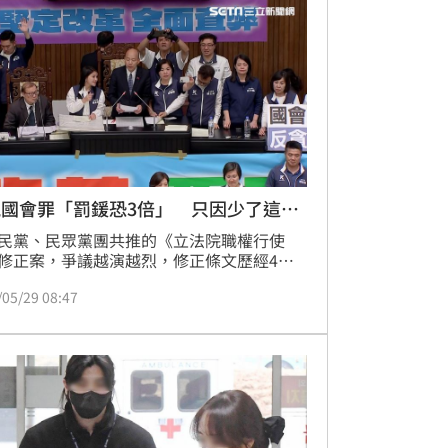
，也期待朝野各政黨共同努力，讓台灣繼續
確的道路上穩健前行。
國會罪「罰鍰恐3倍」 只因少了這3
民黨、民眾黨團共推的《立法院職權行使
修正案，爭議越演越烈，修正條文歷經4次
審查、表決，28日在立法院長韓國瑜敲槌
/05/29 08:47
正式三讀通過。其中5大重點內容之一的藐
會罪，虛偽陳述可判1年徒刑、20萬元罰