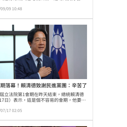
意義的交鋒，有望讓辯論贏家在選舉最後衝
/09/09 10:48
段掌握優勢。
會期落幕！賴清德致謝民進黨團：辛苦了
1屆立法院第1會期在昨天結束，總統賴清德
17日）表示，這是個不容易的會期，他要特
團結一致的民進黨立院黨團成員說聲辛苦
/07/17 02:05
感謝黨團立委和行政團隊共同努力，推動各
國利民政策，在這個會期通過許多國人關心
案。未來，他會持續要求執政團隊務實推動