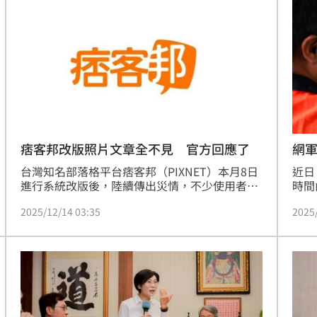
織中擁有正式會員資格的全國性體育團體，才有
到運
歧視
資格租用運動部管理的體育聯合辦公大樓，估有
運動
13:09
11個協會年底前須搬家，預計釋出145坪空間供
署名
運動部所屬單位進駐
部公
金
13:08
票員
13:05
3:01
痞客邦改版照片文章全不見 官方回應了
網
台灣知名部落格平台痞客邦（PIXNET）本月8日
近日
進行系統改版後，陸續傳出災情，不少使用者反
時間
映文章、照片消失，後台功能異常，甚至無法插
經初
2025/12/14 03:35
2025
入圖片，引發大量使用者不滿，官方昨（13日）
時間
在臉書發表回應。
統操
可能
12:00
」
18:00
意
13:00