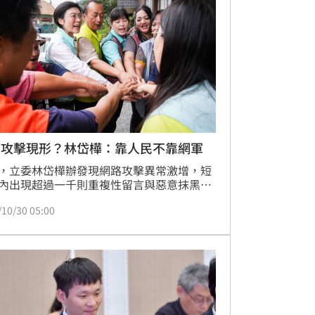
動部公文，身兼馬英九基金會執行長的體育
團體從業人員交流協會理事長戴遐齡，甚至
去函表達續租意願，但遭李洋打槍，以運動
文白紙黑字回函直
軍攻擊現形？林岱樺：靠人民不靠網軍
，立委林岱樺辦發現網路攻擊異常激增，短
內出現超過一千則重複性留言與惡意抹黑，
步比對後指出，「這些帳號來源集中且發文
/10/30 05:00
一致，疑似由同一家公關公司，透過群控系
作水軍發動攻擊！」