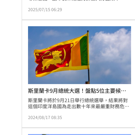
制度面、執法面與教育面，來建構更具前瞻性與
2025/07/15 06:29
執行力的水域安全治理體系，避免類似新店粗坑
壩事件憾事重演。
斯里蘭卡9月總統大選！盤點5位主要候選
人
斯里蘭卡將於9月21日舉行總統選舉，結果將對
這個印度洋島國為走出數十年來最嚴重財務危機
而進行改革的前景，具有決定性影響。以下是路
2024/08/17 08:35
透社對幾位主要候選人的介紹。