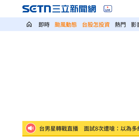
即時
颱風動態
台股怎投資
熱門
影
前律師理事長詐慈濟10億！郭台銘也變
闖廢棄宅挨告！晚安小雞開庭：想重新
翁曉玲4條件審監委人選：不具備就全封
比果汁毒！「水果1吃法」狠奪命:心臟驟
女律揪宗教大師詐慈濟！爽睡10.6億黃
台男星轉戰直播 面試8次遭嗆：以為多