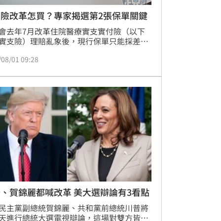
支險改革怎買？專家揭選第2張保單關鍵
會去年7月改革住院醫療實支實付險（以下
實支險）理賠亂象後，現行保單只能採差額
方式，亦即最高理賠金額不超過當次醫療花
/08/01 09:28
面對醫療自費的趨勢，如果手上完全沒有實
保單，該怎麼買才有利？
、賀錦麗都喊改革 美大選辯論有3看點
民主黨副總統賀錦麗、共和黨前總統川普將
天進行總統大選電視辯論，這場對雙方皆具