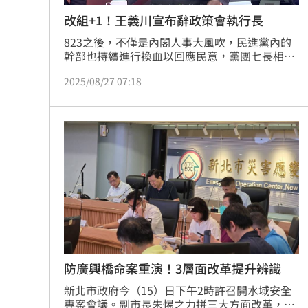
改組+1！王義川宣布辭政策會執行長
823之後，不僅是內閣人事大風吹，民進黨內的
幹部也持續進行換血以回應民意，黨團七長相繼
請辭，僅剩柯建銘與王義川兩人。今（27）日傍
2025/08/27 07:18
晚，王義川最新表示，自己已向賴清德主席提出
辭去政策會執行長工作，所有改變是為了面對新
局。
防廣興橋命案重演！3層面改革提升辨識
新北市政府今（15）日下午2時許召開水域安全
專案會議。副市長朱惕之力拼三大方面改革，從