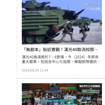
「無劇本」貼近實戰！漢光40取消校閱展
示
漢光40操演將於7、8登場，今（2024）年將有
重大變革，包括去中心化指管，模擬部隊通訊出
問題時如何獨立作戰，此外也取消大型預演，特
2024/06/24 11:44
戰部隊也不再擔任紅軍，強化夜間訓練，戰車或
地面部隊隨時隨地都可能進入城市。綠委樂見軍
方改變，專家也強調這對戰力提升有很大幫助。