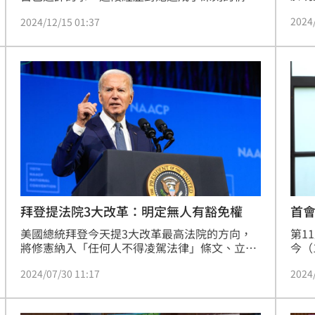
重大
影響，譚艾珍透露自己一度覺得「不配活著」，
2024
2024/12/15 01:37
刺階
並在臉書上表達了她的自責和難過。（王文承）
拜登提法院3大改革：明定無人有豁免權
首
美國總統拜登今天提3大改革最高法院的方向，
第1
將修憲納入「任何人不得凌駕法律」條文、立法
今（
限制大法官任期、制定大法官操守規範。美國最
別向
2024/07/30 11:17
2024
高法院近年爭議不斷，民調顯示，民眾不滿意度
了，
高達6成。
項福
的法