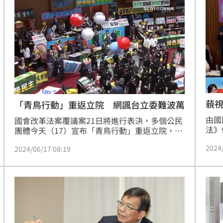
改革
在正
藐視
「青鳥行動」重返立院 網諷台立委難波萬
字
由國
國會改革法案覆議案21日將進行表決，多個公民
法》
團體今天（17）宣布「青鳥行動」重返立院，將
院會
從19日起連續3天在濟南路舉辦公民論壇，捍衛
2024
下，
2024/06/17 08:19
台灣民主價值。網友嘲諷國會擴權叫改革，「照
視國
這種邏輯，袁世凱的君主立憲應該是中華民國史
金。
上最大改革」。