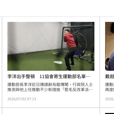
金
13:26
」！
13:26
13:26
組
13:26
看
13:24
約
13:21
布了
13:21
李洋出手整頓 11協會寄生運動部名單曝
戴
光
運動部長李洋近日爆請辭烏龍傳聞，行政院人士
運動
臉
13:16
推測與他上任推動不少新措施「惹毛反改革派」
再度
有關。本刊調查，李洋繼去年改革單項協會相關
已悄
變臉
13:16
2026/07/02 07:13
2026
制度，近日再度出手瞄準運動團體「低價寄生運
年起
動部」亂象，不少運動團體已收到運動部公文，
估有
護航
13:14
明年起，只有「特定運動團體」、即國際體育組
向多