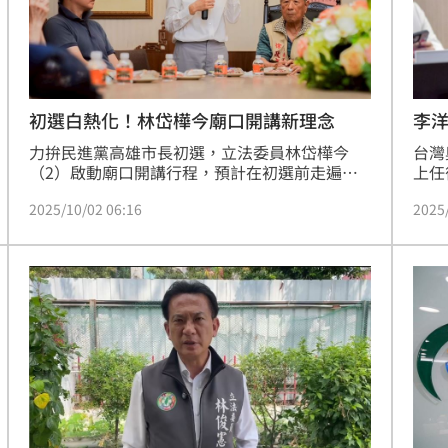
11:00
:00
初選白熱化！林岱樺今廟口開講新理念
李
力拚民進黨高雄市長初選，立法委員林岱樺今
台灣
（2）啟動廟口開講行程，預計在初選前走遍全
上任
市主要廟口，與民眾直接互動。今天上午首先前
單項
2025/10/02 06:16
2025
往新興區鼓壽宮，與前金區萬興宮參香，獲得寺
會」
廟管理委員會與民眾熱烈歡迎。林岱樺提「大改
運動
革、護國市長」主張，強調她已準備好承擔市長
內進
重責，打造人民安居樂業的高雄。