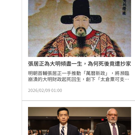
北市教育局稱廚餘給弱勢！吳思瑤轟：
1鄉鎮發錢了！符資格每人爽領5000元現
沈伯洋招募「巡洋監兵」 目標千名監
公視預算遭刪凍10.2億 卓榮泰說話了
1
台灣彩券開獎直播中
20:31
張居正為大明傾盡一生，為何死後竟遭抄家
明朝首輔張居正一手推動「萬曆新政」，將瀕臨
LIVE三立+24小時直播
15:27
崩潰的大明財政起死回生，創下「太倉粟可支十
年」的盛世傳奇。然而這位大功臣在病逝後短短
三立iNEWS新聞台線上直播
18:00
2026/02/09 01:00
兩年，竟遭萬曆皇帝下令清算、抄家、削奪官
爵，甚至連家人都遭流放。為何一位救國英雄，
最終落得如此淒涼下場？歷史真相顯示，這場震
市場到酒場料理！可果美蕃茄醬創無限
驚朝野的抄家令，清算的從來不只是財產，而是
最赤裸的權力邏輯。（記者唐家興）
父親節送會拉筋的按摩椅 爸爸「筋歡喜
油品食安事件引關注 挑選保健食品要注