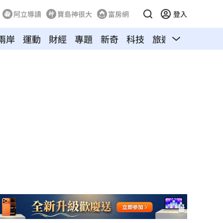
阿立導讀
寶島神很大
富房網
登入
兩岸
運動
財經
專題
新奇
科技
旅遊
汽車
寵物