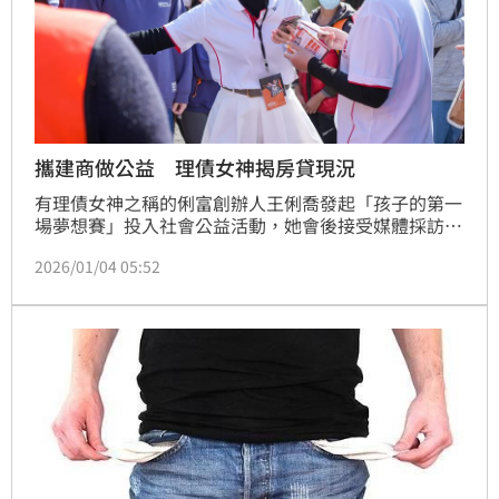
攜建商做公益 理債女神揭房貸現況
有理債女神之稱的俐富創辦人王俐喬發起「孩子的第一
場夢想賽」投入社會公益活動，她會後接受媒體採訪指
出，「目前貸款問題，最大的還是房市限貸令，但央行
2026/01/04 05:52
已經略有彈性放寬，自住且自備款足夠的購屋族，房貸
應當能相對順暢。」（陳韋帆）