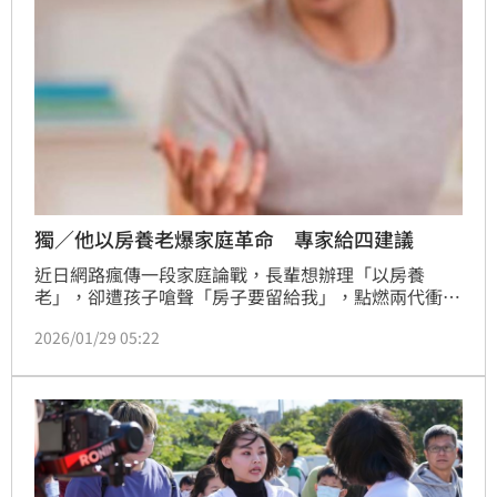
獨／他以房養老爆家庭革命 專家給四建議
近日網路瘋傳一段家庭論戰，長輩想辦理「以房養
老」，卻遭孩子嗆聲「房子要留給我」，點燃兩代衝突
的火線。俐富股份有限公司(喬貸)負責人王俐喬接受
2026/01/29 05:22
《三立新聞網》專訪指出，房子傳承可以採四方式「以
房養老、出售、理財型房貸、賣給子女談分期」，建議
依自身需求找出最佳解決方案，才能不讓愛的傳承轉變
為仇恨利刃。（陳韋帆）