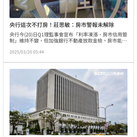
央行這次不打房！莊思敏：房市警報未解除
央行今(20)日Q1理監事會宣布「利率凍漲、房市信用管
制」維持不變，但加強銀行不動產放款金檢，房市能鬆
口氣了？中信房屋研展室副理莊思敏表示，即使央行未
2025/03/20 05:44
祭出第8波打炒房，銀行房貸額度依舊吃緊，加上川普
風暴襲捲全球經濟，短期內房市向下態勢恐難反轉。
（陳韋帆）