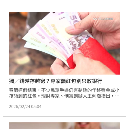
成數，而是第2戶完全「無寬限期」，導致每月還款壓
力激增。以台北市總價3000萬元的房屋為例，即便成
數微調，購屋者仍需多準備2成、約600萬元的現金，
門檻依然極高。(陳韋帆)
獨／錢越存越窮？專家籲紅包別只放銀行
春節連假結束，不少民眾手邊仍有剩餘的年終獎金或小
孩領到的紅包。理財專家、俐富創辦人王俐喬指出，小
錢才是最容易累積財富的關鍵，與其將紅包放在銀行戶
2026/02/24 05:04
頭領微薄利息，不如透過定期定額存股、ETF或長年期
儲蓄險，讓資產穩定增長，不僅能賺取配息，未來與銀
行往來時，這些資產淨值也能成為貸款加分項。（陳韋
帆）