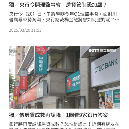
獨／央行今開理監事會 房貸管制恐加嚴？
央行今（20）日下午將舉辦今年Q1理監事會，面對川
普風暴來勢洶洶，央行總裁楊金龍將會如何應對呢？近
期傳出銀行內控調升「收支比」至200%以上，央行會
2025/03/20 11:53
如何回應？(陳韋帆)
獨／傳房貸成數再調降 1圖看9家銀行答案
銀行將再度調降房貸成數？恐怕是謠言！近期有網友在