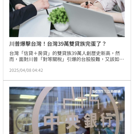
川普爆擊台灣！台灣39萬雙貸族完蛋了？
台灣「信貸＋房貸」的雙貸族39萬人創歷史新高，然
而，面對川普「對等關稅」引爆的台股股難，又該如何
自處？信義房屋不動產企研室專案經理曾敬德表示，現
2025/04/08 04:42
在有不少房貸族寬限期到期，銀行不見得願意展延，又
碰上股災，民眾短期內的資金需求將大增，對於雙貸族
而言，壓力將持續攀升。(陳韋帆)