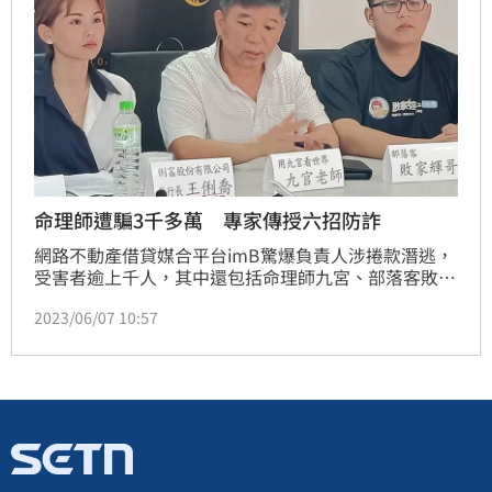
命理師遭騙3千多萬 專家傳授六招防詐
網路不動產借貸媒合平台imB驚爆負責人涉捲款潛逃，
受害者逾上千人，其中還包括命理師九宮、部落客敗家
輝哥，受害成員初估總金額達25億，引起社會譁然。俐
2023/06/07 10:57
富股份有限公司(喬貸)負責人王俐喬今(6)日舉辦「防詐
記者會」，並邀請2位imB事件受害者現身說法，同
時，也請到律師王展星、地政士陳紀堯告訴民眾借貸公
司詐騙手法，及六大防範要點。(陳韋帆)