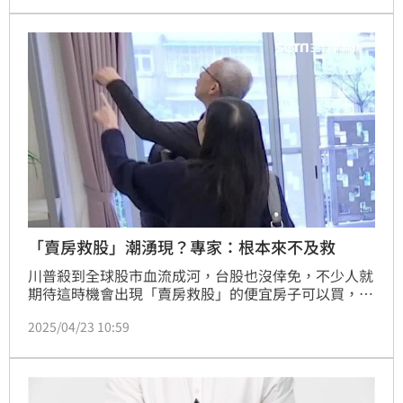
老師及專業時尚造型團隊打造，30歲的她勇敢堅強，跟
前夫共同創業10年後離婚創業,，經歷年少失婚之痛
後，淨身出戶的她揮一揮衣袖華麗轉身，再戰江湖。蔡
維歆
「賣房救股」潮湧現？專家：根本來不及救
川普殺到全球股市血流成河，台股也沒倖免，不少人就
期待這時機會出現「賣房救股」的便宜房子可以買，不
過，房市專家則認為，這波衝擊確實導致不少人套牢，
2025/04/23 10:59
但要因此見到賣房救股潮，恐怕不容易，畢竟房屋買賣
並非1、2天可達成，所以如果真的有人賣房救股，記得
提醒他可行性太低，應儘速另尋出路。(陳韋帆)