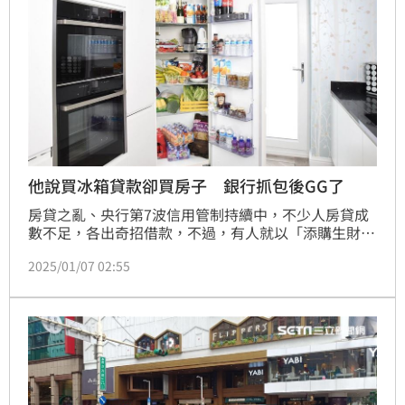
他說買冰箱貸款卻買房子 銀行抓包後GG了
房貸之亂、央行第7波信用管制持續中，不少人房貸成
數不足，各出奇招借款，不過，有人就以「添購生財器
具-冰箱」為由，向銀行申貸，卻將借款價金用以買
2025/01/07 02:55
房，被銀行抓包後，不僅抽銀根收回貸款價金，同時也
加收違約金。信義代書葉惠玲表示，「銀行進行信用管
制，就是避免銀行資金持續流入不動產，故以其它名義
借款卻真房，一旦被抓到，都會被視為違規行為！」
（陳韋帆）