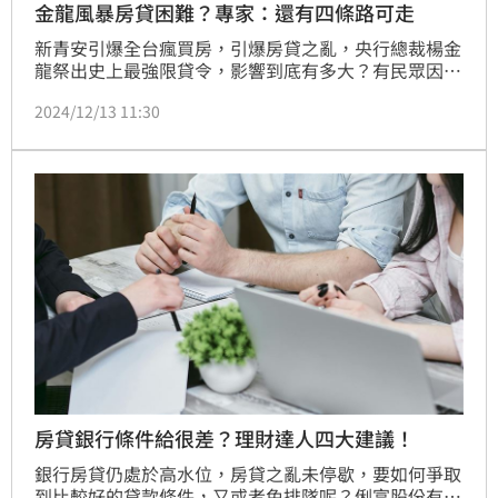
金龍風暴房貸困難？專家：還有四條路可走
新青安引爆全台瘋買房，引爆房貸之亂，央行總裁楊金
龍祭出史上最強限貸令，影響到底有多大？有民眾因貸
款成數不足，為避免違約，不少人購過其它有價物品質
2024/12/13 11:30
借，補足剩餘價金，但這些行為通通違反央行規定，一
旦被銀行查獲，恐取消寬限期、面臨違約金問題，專家
指出，「房貸成數不足，還有其它四條路可選，千萬不
要病急亂投醫！」（陳韋帆）
房貸銀行條件給很差？理財達人四大建議！
銀行房貸仍處於高水位，房貸之亂未停歇，要如何爭取
到比較好的貸款條件，又或者免排隊呢？俐富股份有限