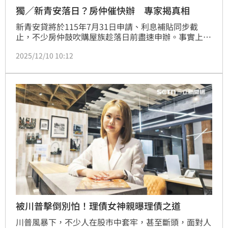
獨／新青安落日？房仲催快辦 專家揭真相
新青安貸將於115年7月31日申請、利息補貼同步截
止，不少房仲鼓吹購屋族趁落日前盡速申辦。事實上，
即使現在申辦，假設明年1月放貸，也僅能享受到6~7
2025/12/10 10:12
個月利息補貼，建議民眾應謹慎做好財務規劃。（陳韋
帆）
被川普擊倒別怕！理債女神親曝理債之道
川普風暴下，不少人在股市中套牢，甚至斷頭，面對人