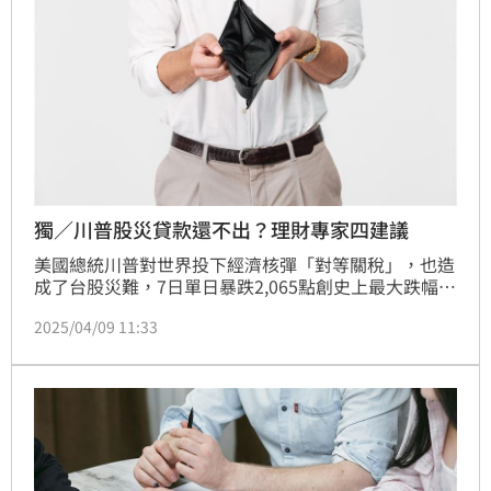
獨／川普股災貸款還不出？理財專家四建議
美國總統川普對世界投下經濟核彈「對等關稅」，也造
成了台股災難，7日單日暴跌2,065點創史上最大跌幅，
而現階段房市也處在低潮，貸款還不出來了該怎麼辦？
2025/04/09 11:33
俐富股份有限公司創辦人王俐喬接受《三立新聞網》訪
問表示，「盤點、溝通、面對、開源」是最好的解決之
道，千萬不要因為一時不如意想不開，人生還有很多美
好的事物。(陳韋帆)