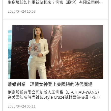
生逆境該如何重新站起來？俐富（股份）有限公司創辦
人王俐喬接受《三立新聞網》訪問表示，「每個人都有
2025/04/24 10:58
低潮的時候，面對挫折最關鍵的其實是堅持，最重要做
好規劃並勇於執行，這樣才會有重新站起來的機會。」
(陳韋帆)
離婚創業 理債女神登上美國紐約時代廣場
俐富股份有限公司創辦人王俐喬（LI-CHIAU-WANG）
為美國知名時尚雜誌Style Cruze雙封面做拍攝，在美
國時間2025年4月15日前，二度登上「紐約時代廣
2025/04/24 05:11
場」，這次動用天后御用造型師黃一峯(Wind huang)