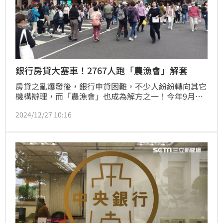
銀行房貸大塞車！2767人跑「農漁會」解套
房貸之亂爆發後，銀行申貸困難，不少人紛紛轉向其它
機構辦理，而「農漁會」也成為解方之一！今年9月，
農漁會信用部貸款人數2,767人、平均每人授信餘額
2024/12/27 10:16
792.8萬，雙雙創近12年新高。大家房屋企劃研究室公
關主任賴志昶表示，在銀行房貸滿水位情況下，高利
率、低成數，還有可能要排隊，為了避免違約，利率相
對低的農漁會成為了房貸戶的出口。（陳韋帆）