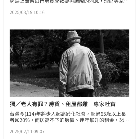
網路上流傳銀行房貸成數要再調降的消息，理財專家俐
富股份有限公司創辦人、理財專家王俐喬接受《三立新
2025/03/19 10:16
聞網》專訪指出，「經過9家銀行電訪，並沒有聽聞要
降成數的相關訊息，但額度上確實吃緊，放款成數大多
抓在7~8成，且審核標準嚴格，自主降成數的消息恐怕
是誤解或謠言。」(陳韋帆)
獨／老人有罪？房貸、租屋都難 專家吐實
台灣今(114)年將步入超高齡化社會，超過65歲以上長
者逾20%，而居高不下的房價、連年攀升的租金，恐將
無殼高齡長者陷入「房貸被拒、租屋困難」窘境！俐富
2025/02/11 09:07
股份有限公司創辦人、理財專家王俐喬接受《三立新聞
網》訪問表示，「銀行普遍認為借款給長者風險較高，