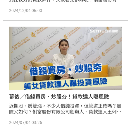
公司創辦人王俐喬接受《三立新聞網》訪問指出，「基
2024/12/04 06:00
本上銀行房貸水位過高的狀態，不是央行祭出限貸令就
會立刻生效，需要一段時間才會緩解，現階段房貸族除
了乖乖排隊，可以考慮另闢蹊徑搶貸。」（陳韋帆）
幕後／借錢買房、炒股夯！貸款達人曝風險
近期股、房雙漲，不少人借錢投資，但管道正確嗎？風
險又如何？俐富股份有限公司創辦人、貸款達人王俐喬
接受《三立新聞網》專訪指出，「目前民間主要有四大
2024/07/04 03:26
合法借貸管道，利息及放款方式大不同，風險上，主要
應留意自身債償能力，才不會賠到血本無歸！」(陳韋