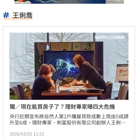
王俐喬
獨／現在能買房子了？理財專家曝四大危機
央行近期宣布將自然人第2戶購屋貸款成數上限由5成調
升至6成，理財專家、俐富股份有限公司創辦人王俐喬
表示，多這1成對購屋者而言確實「有感」，但實際幫
2026/03/25 11:52
助有限。她指出，目前購屋族面臨最大的困境並非僅是