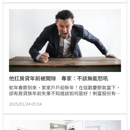
而多數房東也擔心出租給獨居老人，有機率無端變成凶
宅，只能說現實確實就是這麼殘酷！」（陳韋帆）
他扛房貸年前被開除 專家：不該無能怒吼
蛇年春節到來，家家戶戶迎新年！在這歡慶節氣當下，
卻有房貸族年前失業不知道該如何是好！俐富股份有限
公司創辦人、理財專家王俐喬接受《三立新聞網》專訪
2025/01/24 05:54
表示，「理財概念上，平時就要計算好自己平時開銷，
面對失業時，至少要能支撐3~6個月以上，否則一旦失
業或發生意外，家庭就會很難面對劇變！」（陳韋帆）