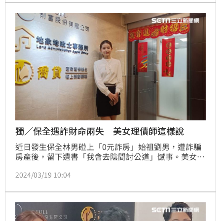
帆)
獨／保全遇詐財命兩失 美女理債師這樣說
近日發生保全林男碰上「0元詐房」始祖劉男，遭詐騙
房產後，留下遺書「我會去陰間討公道」憾事。美女理
債師、俐富股份有限公司創辦人王俐喬接受《三立新聞
2024/03/19 10:04
網》訪問表示，「許多人急用錢時，很容易病急亂投
醫，其實借錢一共有四大合法管道，但即使合法管道，
其中可能也會深藏陷阱，所以急事仍需緩辦，切勿急
躁、亂了分寸。」(陳韋帆)