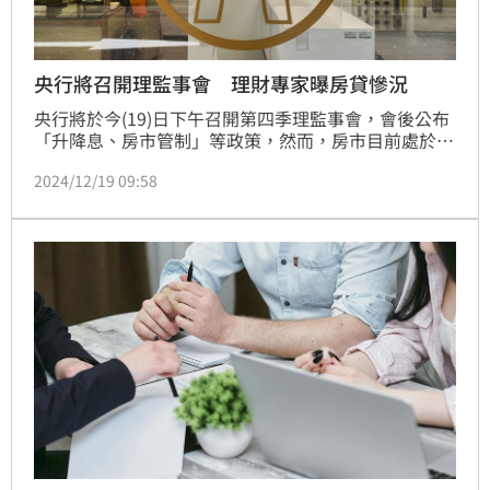
央行將召開理監事會 理財專家曝房貸慘況
央行將於今(19)日下午召開第四季理監事會，會後公布
「升降息、房市管制」等政策，然而，房市目前處於
「房貸之亂、央行第7波管制」下，房貸戶狀況到底有
2024/12/19 09:58
多亂？俐富股份有限公司創辦人、理財專家王俐喬接受
《三立新聞網》專訪指出，「2024年房市就是一團
亂，如今有許多房市小白直接被『房貸之亂』卡死，建
議政府任何政策都應有預防及配套措施。」（陳韋帆）