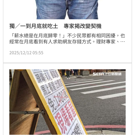
獨／一到月底就吃土 專家揭改變契機
「薪水總是在月底歸零！」不少民眾都有相同困擾，也
經常在月底看到有人求助網友存錢方式。理財專家、俐
富股份有限公司執行長喬姐指出，多數月光族從未看清
2025/12/12 05:55
自身財務狀況，甚至賺越多、漏越快，想存第一桶金，
就應從審視每筆支出開始。（陳韋帆）