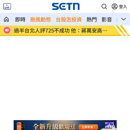
登入
即時
颱風動態
台股怎投資
熱門
影音
熱搜
過半台北人評725不成功 他：蔣萬安高山
保全「拒倒
症
慘