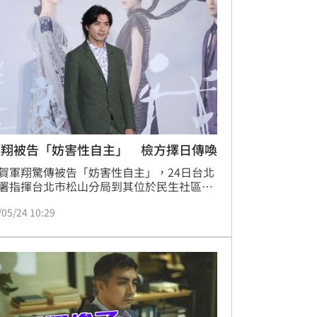
軍翔被告「妨害性自主」 檢方擇日傳喚
賀軍翔驚傳被告「妨害性自主」，24日台北
署指揮台北市松山分局到其位於民生社區的
搜索，查扣手機，但並未進行傳喚或拘提。
/05/24 10:29
表示此次為保全證據，因事涉個人隱私，不
明，不過根據了解，警方獲報後已通知賀軍
製作完筆錄，函送台北地檢署偵辦，擇日將
賀軍翔說明。