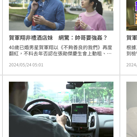
賀軍翔非禮酒店妹 網驚：帥哥要強姦？
賀
40歲已婚男星賀軍翔以《不夠善良的我們》再度
根據
翻紅，不料去年否認在張勛傑慶生會上動粗、舌
到檢
吻酒店妹的他，今天（24日）再度因為到大直參
件，
2024/05/24 05:01
2024
加朋友生日宴，對酒店小姐不禮貌，遭提告「妨
索賀
害性自主罪」，檢警上午到賀軍翔北市民生社區
查扣
住處搜扣手機等證物，賀軍翔好爸爸人設崩壞，
隱私
讓粉絲們相當吃驚，登上兩岸網路熱搜。
主案