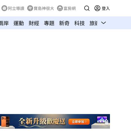
阿立導讀
寶島神很大
富房網
登入
兩岸
運動
財經
專題
新奇
科技
旅遊
汽車
寵物