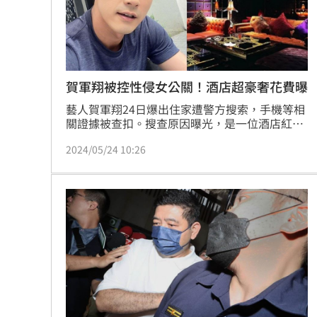
賀軍翔被控性侵女公關！酒店超豪奢花費曝
藝人賀軍翔24日爆出住家遭警方搜索，手機等相
關證據被查扣。搜查原因曝光，是一位酒店紅牌
公關提告賀軍翔妨害性自主，被檢方列為被告偵
2024/05/24 10:26
辦中。而賀軍翔透過律師發出聲明「並未與任何
第三人有任何踰矩行為」，並喊話承辦人員遵守
偵查不公開原則。