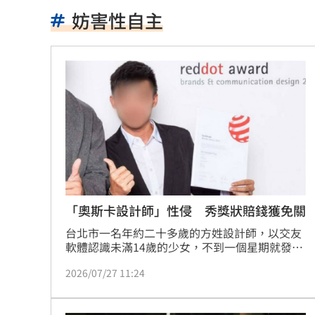
扣款人數狂增4成 國泰小龍基金布局曝
妨害性自主
車是我的、油也是我的 睡車竟被收住
24歲存款破百萬！她公開致富關鍵：超
這大廠產能利用率衝90% 目標價上看2
埃及知名女星涉毒被判死 引發社會震
桃園聯隊奪世界青棒亞軍 張善政接機
男駕車至議員服務處嗆開槍 台中警抓
「奧斯卡設計師」性侵 秀獎狀賠錢獲免關
台北市一名年約二十多歲的方姓設計師，以交友
新／Sandisk挫5%！台指期翻紅站回440
軟體認識未滿14歲的少女，不到一個星期就發生
關係，從公司廁所、圖書館廁所、公園廁所、學
勞動部：Uber Eats疊單計算方式違法
00
2026/07/27 11:24
校廁所及雙方住家共激戰6次，其中2次還拿手機
錄下性行為過程，遭起訴妨害性自主罪，一審他
斷交國200萬磅蝦遭我友邦封殺！業者慘
認罪、願賠70萬元，少女母親不接受，判刑5年4