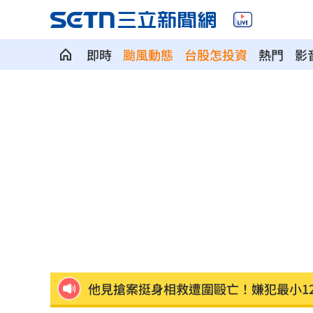
即時
颱風動態
台股怎投資
熱門
影
慈濟買BNT被詐10億！藍昔嗆擋疫苗網
它躋身美禁令受惠者 上半年EPS衝2.5
高溫重創雞蛋產量 最快要等到9月才回
7月營收寫同期次高 聯寶訂單看到2027
台股收復44000點大關 2關鍵看AI產業
他見搶案挺身相救遭圍毆亡！嫌犯最小1