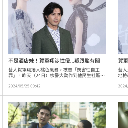
不是酒店妹！賀軍翔涉性侵...疑跟賭有關
賀
藝人賀軍翔捲入桃色風暴，被告「妨害性自主
藝人
罪」，昨天（24日）檢警大動作到他民生社區住
地檢
處搜索，原本傳出賀軍翔在大直招待所幫朋友慶
住處
2024/05/25 09:42
2024
生，性侵「巴塞隆納」王牌酒店紅牌公關，不過
檢方
今天又有新說法，賀軍翔硬上的是德州撲克女荷
便說
官，檢警才會擴大搜索他家。
翔並
傳喚