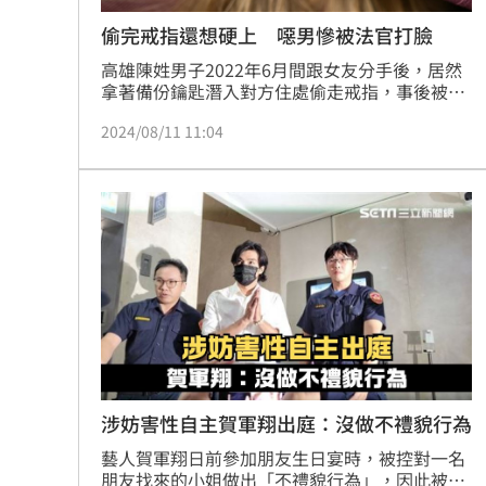
偷完戒指還想硬上 噁男慘被法官打臉
高雄陳姓男子2022年6月間跟女友分手後，居然
拿著備份鑰匙潛入對方住處偷走戒指，事後被對
方發現被要求送回去，沒想到陳男還完戒指後，
2024/08/11 11:04
發現前女友回來，竟拉著對方入內性侵，後來因
對方反抗並未得逞，案經高雄地院審理後，依竊
盜、強制性交罪判刑2年6個月，全案可上訴。
涉妨害性自主賀軍翔出庭：沒做不禮貌行為
藝人賀軍翔日前參加朋友生日宴時，被控對一名
朋友找來的小姐做出「不禮貌行為」，因此被告