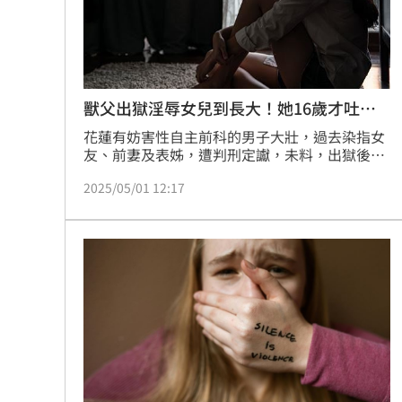
獸父出獄淫辱女兒到長大！她16歲才吐真
相
花蓮有妨害性自主前科的男子大壯，過去染指女
友、前妻及表姊，遭判刑定讞，未料，出獄後；
竟對同居的女兒小花（化名）伸出狼爪，從她國
2025/05/01 12:17
小三年級，不斷猥褻、性侵到國一；一直到小花
讀國三，才勇敢說出真相，此案曝光。儘管指證
歷歷，大壯仍否認犯行，被法官依法判刑5年6個
月有期徒刑，可上訴。