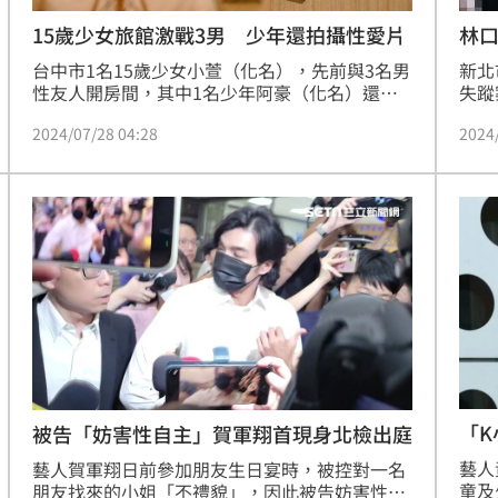
林
15歲少女旅館激戰3男 少年還拍攝性愛片
新北
台中市1名15歲少女小萱（化名），先前與3名男
失蹤
性友人開房間，其中1名少年阿豪（化名）還拍
朋友
攝性愛過程，小萱母親發現後氣憤提告，並對阿
2024
2024/07/28 04:28
啡之
豪及其母親求償20萬元；台中地院判阿豪及其母
只能
親必須連帶賠償小萱10萬元、小萱母親5萬元，
查，
全案仍可上訴。
獲，
不想
名不
偵辦
「
被告「妨害性自主」賀軍翔首現身北檢出庭
藝人
藝人賀軍翔日前參加朋友生日宴時，被控對一名
童及
朋友找來的小姐「不禮貌」，因此被告妨害性自