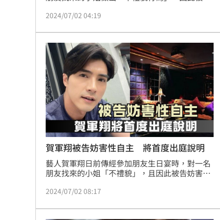
妨害性自主罪，甚至被檢警搜索住處、查扣手
2024/07/02 04:19
機。台北地檢署首次傳喚賀軍翔出庭說明，庭訊
約2小時結束，賀軍翔訊後請回。被現場媒體追
問時，賀軍翔雙手合十，先感謝媒體辛苦，上車
前才強調一句「我沒有做出不禮貌的行為」。
賀軍翔被告妨害性自主 將首度出庭說明
藝人賀軍翔日前傳經參加朋友生日宴時，對一名
朋友找來的小姐「不禮貌」，且因此被告妨害性
自主，甚至被檢警搜索住處、查扣手機。根據了
2024/07/02 08:17
解，賀軍翔將首度被傳喚，赴台北地檢署說明。