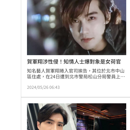
賀軍翔涉性侵！知情人士爆對象是女荷官
知名藝人賀軍翔捲入官司挨告，其位於北市中山
區住處，在24日遭到北市警局松山分局警員上門
搜索，並當場被帶走手機。不過，有知情人士爆
2024/05/26 06:43
料，賀軍翔是與一名德州撲克場所的女荷官發生
糾紛，2人事後談不攏才會鬧上警局。