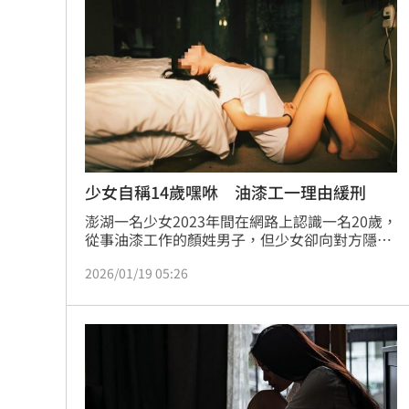
月，二審賠償金提高為150萬元達成和解。
新北待售餘屋萬8戶 永和竟只賣贏八里
為5億商機翻臉 肥大叔插刀：要死一起
杜金龍點名：「這檔權值股」千萬別長
額頭冒出痘痘 女手癢猛摳竟成「病毒
台灣彩券開獎直播中
20:31
少女自稱14歲嘿咻 油漆工一理由緩刑
澎湖一名少女2023年間在網路上認識一名20歲，
LIVE三立+24小時直播
15:27
從事油漆工作的顏姓男子，但少女卻向對方隱瞞
實際年齡，並表示自己晚讀1年已經14歲，2人於
三立iNEWS新聞台線上直播
18:00
2026/01/19 05:26
是在認識4個月後發生性關係，後來少女家人得
知後報警提告，案經澎湖地院審理後，認為少女
年齡經計算確實在案發時已滿14歲，審酌顏男無
理想混蛋號召粉絲跨海追星吃美食！
18:
前科，犯後深具悔意也和少女達成和解，因此依
妨害性自主罪嫌判處5個月徒刑，宣告緩刑2年，
並在6個月內支付公庫2萬元並接受4場教育輔
導。