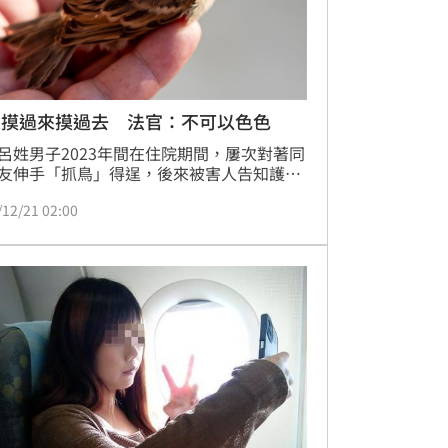
！摸過來摸過去 法官：不可以色色
呂姓男子2023年間在住院期間，屢次對著同
友伸手「抓鳥」得逞，後來被害人告知護理
向警方報案，經法院審理後，呂男坦承不諱
/12/21 02:00
達和解意願，但被害人不願出面，法官因此
機猥褻罪判處6個月徒刑。