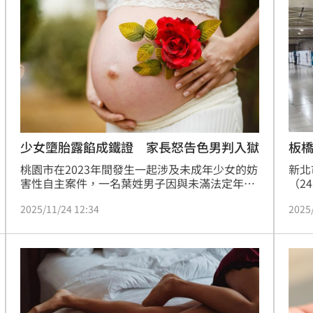
交罪，判處有期徒刑4月。
強制
！
23:47
死
23:32
抱
23:25
疣」
23:18
板
少女墮胎露餡成鐵證 家長怒告色男判入獄
新北
桃園市在2023年間發生一起涉及未成年少女的妨
（2
害性自主案件，一名葉姓男子因與未滿法定年齡
在車
的少女發生性行為並導致其懷孕，最終遭法院判
2025
2025/11/24 12:34
拉起
刑，面臨入獄服刑的後果。
名女
男子
15
清案