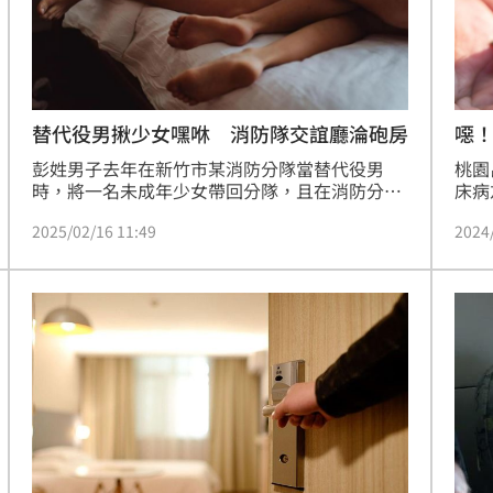
替代役男揪少女嘿咻 消防隊交誼廳淪砲房
噁
彭姓男子去年在新竹市某消防分隊當替代役男
桃園
時，將一名未成年少女帶回分隊，且在消防分隊
床病
2 樓交誼廳內與少女發生性關係，事後還傳訊少
師並
2025/02/16 11:49
2024
女「拍照瞅瞅啊」，少女自拍下體回傳不雅照，
並表
事件曝光後彭男挨告。新竹地院審理後，彭男被
依趁
判處3年10月徒刑。