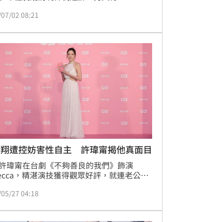
控訴，黃子佼曾以拍攝藝術照為由，在其住
/07/02 08:21
她性侵得逞，台北地檢署另分案偵辦。根據
，黃子佼最快2日下午將首度為此事出庭應
軍翔遭控妨害性自主 許瑋甯揭他真面目
許瑋甯在台劇《不夠善良的我們》飾演
becca，精湛演技獲得觀眾好評，就連老公邱
開口稱讚她演得不錯；不過，近日同劇的演
/05/27 04:18
軍翔遭控「妨害性自主」，對此許瑋甯也透
私下性格。