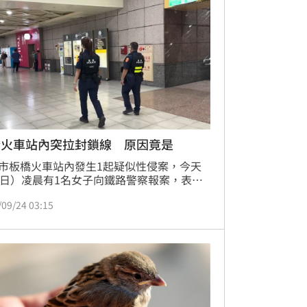
性交罪判處3年6個月，全案可上訴。
橋火車站內突拉封鎖線 原因竟是
市板橋火車站內發生1起疑似性侵案，今天
4日）凌晨有1名女子向鐵路警察報案，表示
站內的無障礙廁所內被性侵。鐵路警察獲報
/09/24 03:15
封鎖線進行採證調查，經調閱監視器發現該
子與1名男子一起走進無障礙廁所，過程中
並無做出強制行為，警方將通知男子到案釐
情。