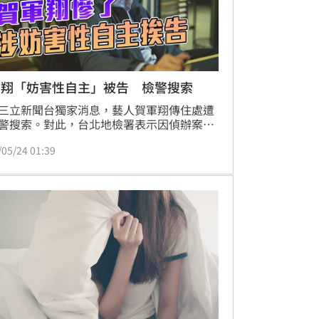
軍翔「妨害性自主」被告 檢警搜索
三立新聞台獨家消息，藝人賀軍翔傳住處遭
警搜索。對此，台北地檢署表示因偵辦案
為保全證據，24日上午指揮警方持搜索票搜
/05/24 01:39
軍翔位於台北市松山區民生社區的住處，已
相關證據。尚未傳、拘任何人員，事涉個人
，不便說明。而根據了解，疑為告妨害性自
，賀軍翔被列為被告。