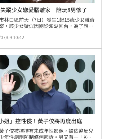
口失蹤少女戀愛腦離家 陪玩8男慘了
市林口區前天（7日）發生1起15歲少女離奇
案，該少女疑似因剛從澎湖回台，為了想與
繼續玩水，而不惜欺騙媽媽，假藉外出買咖
/07/09 10:42
名出門後就再也杳無音訊，讓不知情的家屬
心急PO網協尋。而警方獲報後也火速展開追
昨晚（8日）7時許，少女在桃園市龜山區尋
據了解少女純粹只想脫離父母掌控，關手機
被打擾。但警方調查，少女失聯8天至少與8
同男子接觸警方目前朝略誘罪及妨害性自主
。
K小姐」控性侵！黃子佼將再度出庭
黃子佼被控持有未成年性影像，被依違反兒
少年性剝削防制條例起訴。另又有一「K小