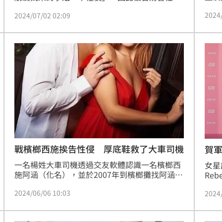
姐」
主，甚至被檢警搜索住處、查扣手機。台北地檢
2024
2024/07/02 02:09
處對
署首次傳喚賀軍翔出庭說明。
了解
訊。
戰檳榔西施挨告性侵 厚底鞋救了大車司機
賀
一名楊姓大車司機透過交友軟體認識一名檳榔西
女星
施阿涵（化名），並於2007年到檳榔攤找阿涵，
Re
兩人在後方倉庫內發生性行為；而後阿涵提告楊
澤都
2024/06/06 10:03
2024
男性侵，台南地方法院判處楊男3年刑期，案經
員賀
發回更一審判決逆轉，楊男獲判無罪，關鍵原因
露他
竟是阿涵的「厚底鞋」。可上訴。