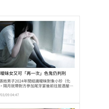
上曖昧女又可「再一次」色鬼仍判刑
張姓男子2024年間結識曖昧對象小珍（化
，隔月就帶對方參加尾牙宴後前往居酒屋續
最後又將小珍帶回辦公室內性侵得逞，事後
/03/09 04:47
提告，法官認為第1次發生行為過程中，小
拒絕，雖在10分鐘後仍答應第2次性行為，
首次的性侵罪責仍要依法究辦，最後還是依