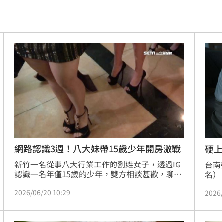
光
01:05
宿費
01:04
孝順
01:02
20元
01:00
驚
00:49
00:47
到了
00:43
網路認識3週！八大妹帶15歲少年開房激戰
硬
新竹一名從事八大行業工作的劉姓女子，透過IG
00點
台南
00:40
認識一名年僅15歲的少年，雙方相談甚歡，聊了
名）
2、3個星期後，劉女就帶著少年去摩鐵開房間激
攤，
:19
2026/06/20 10:29
2026
戰，結果事後被少年母親抓包，怒告劉女妨害性
小珍
自主。法官認為劉女犯行明確，迄今未與少年母
珍已
叫
23:54
親和解，依對十四歲以上未滿十六歲之男子為性
不過