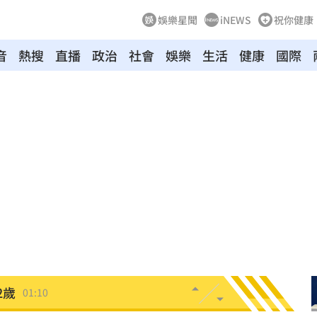
娛樂星聞
iNEWS
祝你健康
音
熱搜
直播
政治
社會
娛樂
生活
健康
國際
朝聖
01:35
8元
01:30
穩
01:26
年
01:20
發展
01:13
2歲
01:10