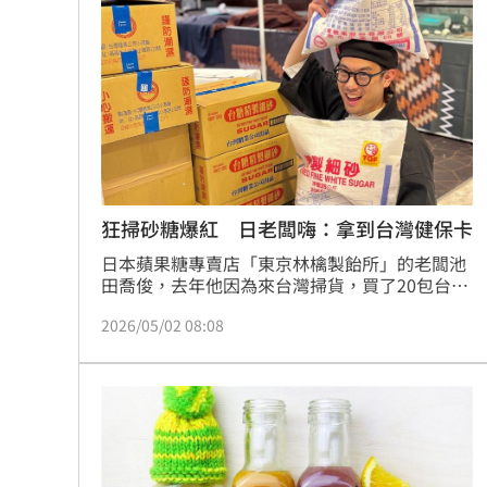
喝這種冰拿鐵 30歲男劇烈腹痛、險洗
父代簽…兒「14天教召不去」付出慘痛
許忠信質詢炫耀飛行夾克！陳清龍回應
台灣彩券開獎直播中
20:31
LIVE三立+24小時直播
15:27
狂掃砂糖爆紅 日老闆嗨：拿到台灣健保卡
日本蘋果糖專賣店「東京林檎製飴所」的老闆池
三立iNEWS新聞台線上直播
18:00
田喬俊，去年他因為來台灣掃貨，買了20包台糖
一號砂糖帶回日本，一度卡在海關，甚至驚動緝
市場到酒場料理！可果美蕃茄醬創無限
2026/05/02 08:08
毒犬，在台日社群平台上引發熱議，所幸最後仍
順利帶回；之後他更多次來台灣補貨。昨（1）
日他發文分享好消息，透露自己已經拿到台灣的
父親節送會拉筋的按摩椅 爸爸「筋歡喜
「健保卡」。
油品食安事件引關注 挑選保健食品要注
罕病博士彭士齊 輪椅上的生命覺醒！
11