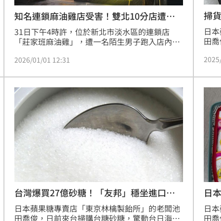
掃
知名連鎖麻油雞店受害！雙北10分店遭加
NO.
料
日本
31日下午4時許，位於新北市淡水區的連鎖店
田喬
「莊家班麻油雞」，遭一名陌生男子跑入店內，
關盯
往湯鍋裡倒入不明粉末，隨後逃離現場。店家發
2025
2026/01/01 12:31
池田
現後報警處理，警方發現男子倒入鍋內的是一包
外，
「台糖貳號砂糖」，立即調閱監視器畫面，掌握
糖N
犯嫌特徵及涉案車輛，於晚間10點多，逮捕涉案
進一
的22歲江姓男子，犯案動機與原因還要進一步釐
田喬
清。
台灣爆買27億砂糖！「友邦」穩坐進口寶
日
座
日本蘋果糖專賣店「東京林檎製飴所」的老闆池
日本
田喬俊，日前來台掃購台糖砂糖，驚動台日海
田喬