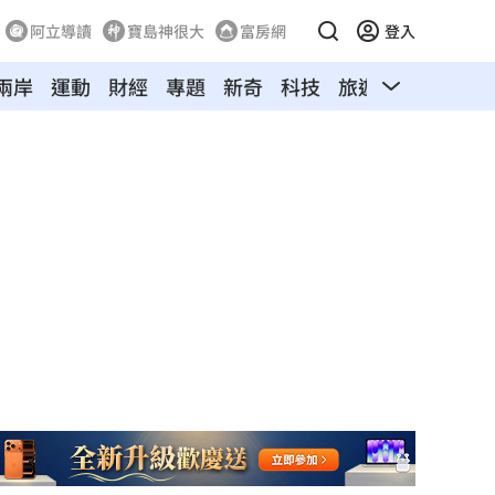
阿立導讀
寶島神很大
富房網
登入
兩岸
運動
財經
專題
新奇
科技
旅遊
汽車
寵物