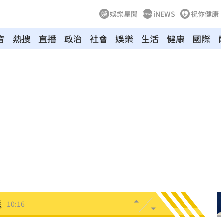
娛樂星聞
iNEWS
祝你健康
音
熱搜
直播
政治
社會
娛樂
生活
健康
國際
成員
10:26
曝
10:24
一程
10:22
爆
10:18
鍵
10:17
送
10:16
休金
10:16