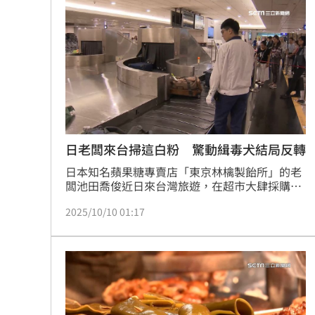
能帶多少算多少」。（賴俊佑）
日老闆來台掃這白粉 驚動緝毒犬結局反轉
日本知名蘋果糖專賣店「東京林檎製飴所」的老
闆池田喬俊近日來台灣旅遊，在超市大肆採購砂
糖，甚至裝滿整個行李箱。沒想到準備回國時，
2025/10/10 01:17
在桃園機場被海關攔下，遭問為何要帶這麼多砂
糖，他誠實回應：「因為我超喜歡台灣的砂糖，
這在日本買不到。」才順利帶著整箱「白色粉
末」登機。結果抵達日本後，又驚動緝毒犬，讓
人哭笑不得，貼文曝光後，讓大批網友笑翻。