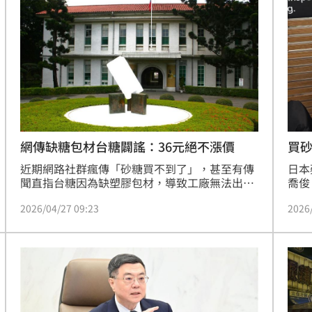
腎！
10:03
代價
10:03
了
10:02
網傳缺糖包材台糖闢謠：36元絕不漲價
買
近期網路社群瘋傳「砂糖買不到了」，甚至有傳
日本
聞直指台糖因為缺塑膠包材，導致工廠無法出
喬俊
貨，引發不少婆媽族群恐慌。對此，台糖公司今
上」
可能
12:00
2026/04/27 09:23
2026
27日嚴正駁斥，強調目前砂糖供應量比起去年同
注。
期反而增加了2成，完全沒有短缺問題，更霸氣
色乖
承諾：1公斤砂糖維持36元「絕對不漲價」。
一出
」
18:00
意
13:00
:00