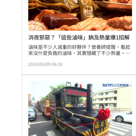
消夜邪惡？「這些滷味」鈉及熱量爆1招解
滷味是不少人減重的好夥伴？營養師提醒，看起
來沒什麼負擔的滷味，其實隱藏了不少熱量，甚
至鈉含量也很可觀！其中加工食品像是燕餃、鑫
2024/09/09 06:26
鑫腸的鈉含量和熱量最高，來看營養師教你如何
聰明挑選滷味食材。