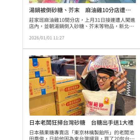
湯鍋被倒砂糖、芥末 麻油雞10分店遭惡
整
莊家班麻油雞10間分店，上月31日接連遭人闖進
店內，並朝湯鍋倒入砂糖、芥末等物品，新北各
分局獲報後展開追查，循線逮捕謝姓男子（21
2026/01/01 11:27
歲）及江姓男子（22歲），目前仍有1人在逃，
全案將朝毀損、恐嚇等罪嫌方向偵辦中。
日本老闆狂掃台灣砂糖 台糖出手送1大禮
日本蘋果糖專賣店「東京林檎製飴所」的老闆池
田喬俊，日前他因為來台灣掃貨，買了20包台糖