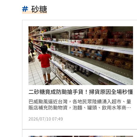
新／龜山島今封島 綠島船班7日午後取
砂糖
20%下架誰說的？張惇涵：專家會議討
毒駕抓不完!台中前4月已1死20傷去年飆
張韶涵來了！悲慟現身化妝師小薇告別
議員：台中宣導AI圖，主管機關配中國
詭滑行自撞…他折腰姿勢成屍！死者身
高檢署主任轟「雞同鴨講」 黃偉哲反
二砂糖竟成防颱搶手貨！掃貨原因全場秒懂
巴威颱風逼近台灣，各地民眾陸續湧入超市、量
東發號遭灌負評破2萬則！老饕真實心得
販店補充防颱物資，泡麵、罐頭、飲用水等商品
買氣升溫。不過，一名北部民眾近日採買時卻發
天后化妝師告別式 江蕙、張惠妹花籃
2026/07/10 07:49
現，貨架上的二砂糖竟然幾乎全數售罄，意外掀
起熱議，也讓不少網友紛紛分享自己颱風天囤購
孫燕姿悲慟現身告別式！送別摯友化妝
二砂糖的真正原因。