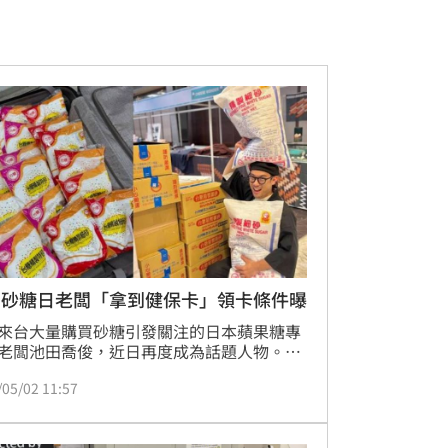
台砂糖日老闆「拿到健保卡」領卡條件曝
來台大量購買砂糖引發關注的日本蘋果糖專
老闆池田喬俊，近日再度成為話題人物。他
月1日在社群平台透露，已順利取得台灣健保
/05/02 11:57
對此感到相當開心，也引發網友熱議。