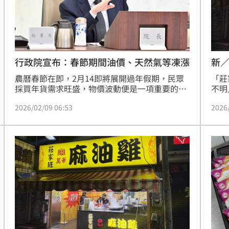
11:00
行政院宣布：春節期間油價、天然氣等凍漲
新／
農曆春節在即，2月14即將展開過年假期，民眾
「莊
採買年貨需求旺盛，物價波動便是一項重要的民
不明
生議題。今（9）日行政院召開行政院召開「穩
全數
2026/02/09 06:53
2026
定物價小組」會議，密切掌握春節應節商品價量
子、
情勢，確保市場供應充裕、價格平穩。同時宣
恐嚇
布，汽、柴油價格於春節期間（2/16-2/23）只
聲押
跌不漲；天然氣及桶裝瓦斯至2月底也不會漲
價。