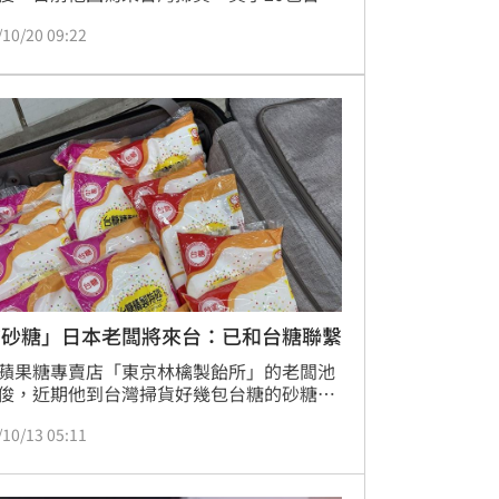
砂糖帶回日本，一度卡在海關，但最後仍順
/10/20 09:22
回；這個月14日他再度來台灣，今（20）日
他分享自己又裝了滿滿一箱的台糖砂糖，準
回日本。
掃砂糖」日本老闆將來台：已和台糖聯繫
蘋果糖專賣店「東京林檎製飴所」的老闆池
俊，近期他到台灣掃貨好幾包台糖的砂糖帶
本，一度卡在海關，但最後仍順利帶回；10
/10/13 05:11
一路到11月，他的店也將來台灣快閃。今
3）日池田喬俊再發文透露，台糖已來聯繫
「我超開心的！太開心了結果流鼻血了。」