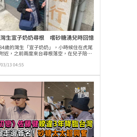
本灣生宣子奶奶尋根 嚐砂糖湧兒時回憶
84歲的灣生「宣子奶奶」，小時候住在虎尾
附近，之前兩度來台尋根落空，在兒子陪同
度回到雲林虎尾，剛好遇到精通日語的台糖
/03/13 04:55
廠長蘇建元，帶領他們在虎尾街道找到80年
家經營的藥局，廠長還分享了二砂糖，宣子
嘗了一口想起兒時味道，感動到眼淚滴下