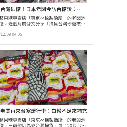
貨台灣砂糖！日本老闆今訪台糖讚：
1
蘋果糖專賣店「東京林檎製飴所」的老闆池
俊，幾個月前發文分享「掃貨台灣砂糖被海
上」而爆紅，此消息引起台糖關注。如今，
/12/09 04:05
喬俊本人來拜訪台糖了，除了會見董事長
也現場做起自家招牌產品，並將其稱為「台
O.1蘋果糖。」而在此會面之後，雙方也將更
步討論合作模式，期許未來台灣糖業能與池
俊的手藝結合，拓展國際。
本老闆再來台塞爆行李：白粉不足來補充
蘋果糖專賣店「東京林檎製飴所」的老闆池
俊，日前他因為來台灣掃貨，買了20包台糖