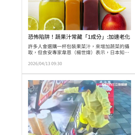
酷澎「爸氣父親節」國際官方品牌齊聚
恐怖陷阱！蔬果汁常藏「1成分」:加速老化
許多人會選購一杯包裝果菜汁，來增加蔬菜的攝
取，但食安專家韋恩（楊世煒）表示，日本知名
醫師提醒，許多蔬果汁為了改善口感，會使用果
2026/04/13 09:30
高果糖糖漿，會在體內引發糖化（AGEs，終末糖
化產物）的速度，是葡萄糖的約10倍，可能加速
10倍老化。