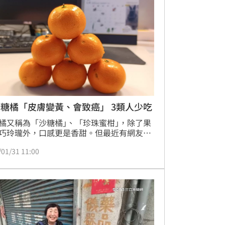
糖橘「皮膚變黃、會致癌」 3類人少吃
橘又稱為「沙糖橘｣、「珍珠蜜柑｣，除了果
巧玲瓏外，口感更是香甜。但最近有網友發
吃完砂糖橘皮膚變黃色，甚至網路上還謠傳
/01/31 11:00
糖橘含大量果糖致癌」，真的嗎？對此，中
防醫學會健康傳播分會解答了。