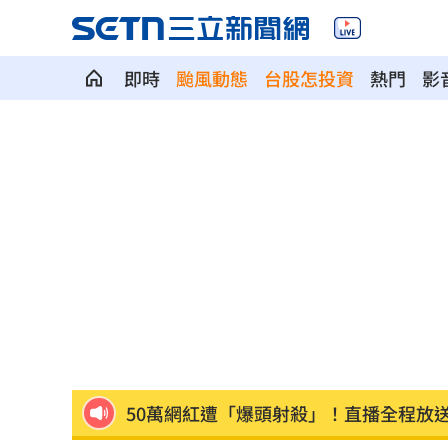
即時
颱風動態
台股怎投資
熱門
影
吳彥祖愛女罕現身 網驚撞臉韓男團台
國安基金第9次護盤暴賺81% 歷年績效
天后化妝師告別式！江美琪素顏送最後
柯文哲曬電子手環喊1句 四叉貓不忍酸
白海豚逼近…北部發陸警？賈新興揭1關
50萬網紅遭「爆頭射殺」！直播全程放
獨／<水玲瓏>製作出手 田路路領到退