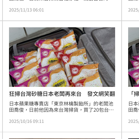
關，甚至還出動緝毒犬，事後，池田喬俊還大讚
一號
2025/11/13 06:01
2025
台灣砂糖優點。事實上，台灣除了生產砂糖，也
利帶
進口砂糖，不過今年的貿易夥伴出現重大變化，
凌晨
根據農業部最新數據指出，原本1、2月最大來源
備帶
國都是南非，但從3月開始友邦瓜地馬拉取代南
非，3月至10月，瓜地馬拉都穩坐台灣進口砂糖
及其製品的冠軍，今年1月至10月的進口量達16
萬噸，進口額更是
狂掃台灣砂糖日本老闆再來台 發文網笑翻
「
日本蘋果糖專賣店「東京林檎製飴所」的老闆池
日本
田喬俊，日前他因為來台灣掃貨，買了20包台糖
田喬
一號砂糖帶回日本，一度卡在海關，但最後仍順
回日
2025/10/16 09:11
2025
利帶回；10月中一路到11月，他的店也將來台灣
月中
快閃。近日他再度來台灣，並在社群平台用日文
（1
漢字與台灣人順暢交流，讓網友笑翻表示「誰教
他，