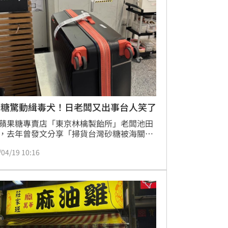
砂糖驚動緝毒犬！日老闆又出事台人笑了
蘋果糖專賣店「東京林檎製飴所」老闆池田
，去年曾發文分享「掃貨台灣砂糖被海關盯
，還直呼「我是白粉男」，消息引起眾人關
/04/19 10:16
如今池田喬俊再次來台旅遊，帶了黃色跟綠
乖出境，他不解行李箱怎麼又被攔下。消息
，網友全笑翻。