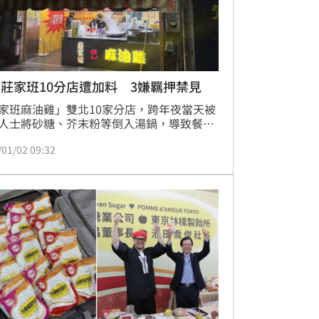
莊家班10分店遭加料 3嫌羈押禁見
家班麻油雞」雙北10家分店，跨年夜當天被
人士將砂糖、芥末粉等倒入湯鍋，導致餐點
報廢，新北警方循線陸續逮捕21歲謝姓男
/01/02 09:32
22歲江姓男子及25歲李姓男子，警詢後被依
、毀損罪嫌移送法辦，新北檢方訊後向法院
3人，稍早前法院裁准羈押禁見。