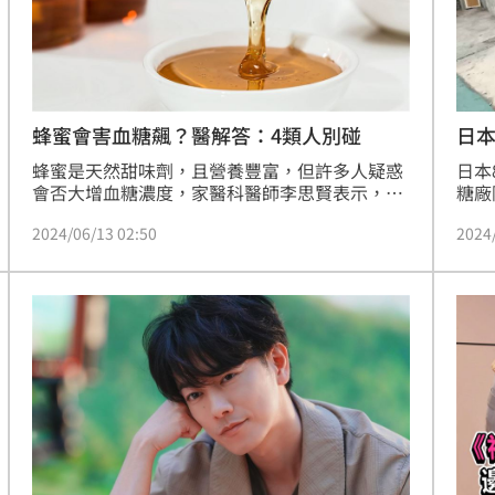
蜂蜜會害血糖飆？醫解答：4類人別碰
日
蜂蜜是天然甜味劑，且營養豐富，但許多人疑惑
日本
會否大增血糖濃度，家醫科醫師李思賢表示，蜂
糖廠
蜜與砂糖類似，都會迅速提高血糖濃度，不適合
下再
2024/06/13 02:50
2024
糖尿病患者食用。此外，蜂蜜也不適合脂肪肝、
虎尾
痛風患者與一歲以下嬰兒。
前老
奶奶
來。