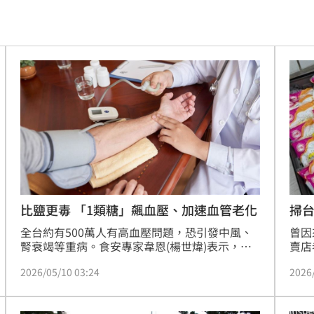
消
10:16
論
10:14
4倍
10:14
式
10:13
國徽
10:13
份曝
10:13
擊了
10:11
掃
比鹽更毒 「1類糖」飆血壓、加速血管老化
曾因
全台約有500萬人有高血壓問題，恐引發中風、
曝
10:11
賣店
腎衰竭等重病。食安專家韋恩(楊世煒)表示，高
於5
血壓患者通常知道飲食要少鹽，不過，根據日本
致哀
10:09
2026
2026/05/10 03:24
卡，
的最新研究，糖對血壓的影響，其實比鹽更大，
尤其是飲料使用的「液態糖」，會促進鈉的再吸
師
10:06
收，血壓因此升高，加速血管老化。