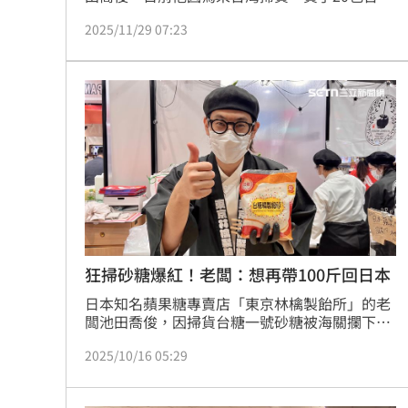
一號砂糖帶回日本，一度卡在海關，但最後仍順
2025/11/29 07:23
利帶回；之後他更多次來台灣補貨，還透露台糖
公司已經聯繫他，昨（28）日他發文曝台糖送他
一個大驚喜，特製了一個「砂糖抱枕」送給他，
他也透露接下來預計將和台糖董事長見面。
狂掃砂糖爆紅！老闆：想再帶100斤回日本
日本知名蘋果糖專賣店「東京林檎製飴所」的老
闆池田喬俊，因掃貨台糖一號砂糖被海關攔下而
爆紅，今(16)日現身新光三越信義新天地日本展
2025/10/16 05:29
製作蘋果糖，吸引大批民眾朝聖，池田喬俊笑說
自己很喜歡台灣砂糖，「可以的話想帶100斤台
灣砂糖回日本，但沒有辦法帶這麼多，所以盡量