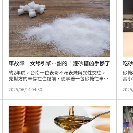
老闆這個精髓的」。
車故障 女舔引擎…甜的！灌砂糖凶手慘了
吃砂
約2年前，台南一位表哥不滿表妹與異性交往，
砂糖
見對方的車停在住處前，便拿著一包砂糖往車子
實小
引擎內倒，事後表妹發現車子發不動，找修車廠
現，
2025/06/14 04:30
2025
人員處理，只見引擎上有不明結晶，舔一口後發
「砂
現是甜的，又找到垃圾桶有砂糖袋，表妹確定引
華預
擎是被惡意毀損，進而報案。經法院審理，最終
表哥被處拘役20日。