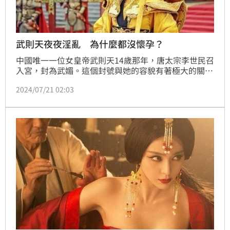
武則天夜夜淫亂 為什麼都沒懷孕？
中國唯一一位女皇帝武則天14歲那年，唐太宗李世民召
入宮，封為武媚。這個封號與她的容貌有著極大的關
係，雖然李世民喜歡她，但進宮十餘年武則天依舊是一
2024/07/21 02:03
個才人。在皇宮之中，才人的地位也僅僅比宮女高一
點。這時候，另一個男人出現了，他便是唐高宗李治。