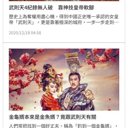
武則天4紀錄無人破 靠神技皇帝軟腳
歷史上為奪權用盡心機，得到中國正史唯一承認的女皇
帝「武則天」，更是靠著極深的城府，一步一步走到無
人能及的地位，她總共有4項世界紀錄，分別是登基年
2020/12/18 04:58
齡最大、使用年號最多、任用宰相最多、陵墓規模最
大，最近知名律師謝震武就在節目上提到，武則天真的
心狠手辣，「為求大位者，至親接可殺」，一一舉出武
則天所殺害的所有親人。
金龜婿本來是金魚婿？竟跟武則天有關
人們常把找到一個好丈夫，稱為「釣到一個金龜婿」，