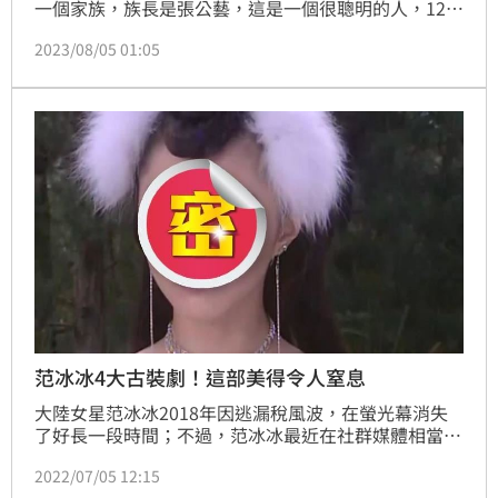
一個家族，族長是張公藝，這是一個很聰明的人，12歲
的時候就開始繼承家裡的遺產，管理整個家族的事物，
2023/08/05 01:05
在他管理下，這個家族也變得富裕起來，族人共900多
人。某天唐高宗賜給張公藝兩個梨，想看看這個共有九
百人的大家族該如何分著吃，張公藝的做法，讓眾人拍
手叫好。
范冰冰4大古裝劇！這部美得令人窒息
大陸女星范冰冰2018年因逃漏稅風波，在螢光幕消失
了好長一段時間；不過，范冰冰最近在社群媒體相當活
躍，經常向粉絲分享保養及瘦身心得；其實，范冰冰在
2022/07/05 12:15
娛樂圈一直有著非常高的人氣，她塑造了非常多的經典