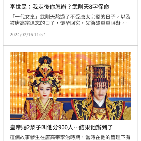
李世民：我走後你怎辦？武則天8字保命
「一代女皇」武則天熬過了不受唐太宗寵的日子，以及
被唐高宗遺忘的日子，懷孕回宮，又衝破重重阻礙，成
為皇后，最後熬死了唐高宗，以67歲高齡登上皇帝的寶
2024/02/16 11:57
座。事實上，唐太宗駕崩之前，她差點被賜死，不過好
在武則天巧妙用八個字回答，順利逃過一死，並完成後
來的成就。
皇帝賜2梨子叫他分900人…結果他辦到了
這個故事發生在唐高宗李治時期，當時在他的管理下有