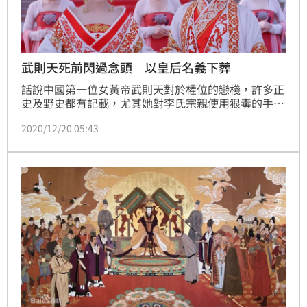
武則天死前閃過念頭 以皇后名義下葬
話說中國第一位女黃帝武則天對於權位的戀棧，許多正
史及野史都有記載，尤其她對李氏宗親使用狠毒的手段
進行清剿，讓許多大臣如座針氈，但武則天這一生曾做
2020/12/20 05:43
過一個最奇怪的決定，那就是臨死前選擇以大唐皇后的
身分下葬，民間謠傳武則天的臨老時得了老人痴呆，才
會做出這個決定，但真正的原因恐怕子有她自己才會知
道了。