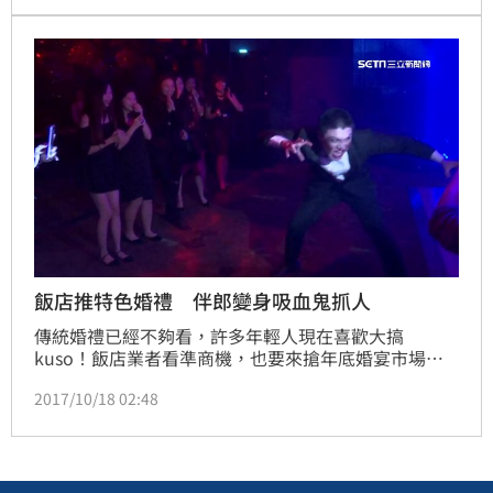
發文，說謝男國中就確認自己性向，完全不在意別人看
法。稱讚謝男「因做自己而強大」。
飯店推特色婚禮 伴郎變身吸血鬼抓人
傳統婚禮已經不夠看，許多年輕人現在喜歡大搞
kuso！飯店業者看準商機，也要來搶年底婚宴市場，
主打幫你辦特色婚禮，像是吸血鬼主題，還有大紅花轎
2017/10/18 02:48
主題。