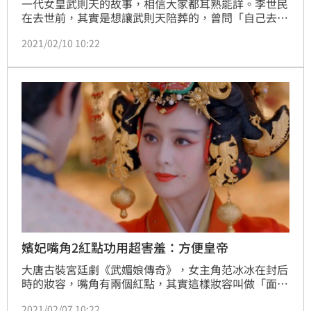
一代女皇武則天的故事，相信大家都耳熟能詳。李世民
在去世前，其實是想讓武則天陪葬的，曾問「自己去世
之後，武則天該如何是好」，結果武則天回的8個字，
2021/02/10 10:22
足以道出一代女皇的睿智，最終讓李世民收了殺心，為
自己撿回一條命，其實也是故意擺了皇帝一道。
嬪妃嘴角2紅點功用超害羞：方便皇帝
大唐古裝宮廷劇《武媚娘傳奇》，女主角范冰冰在封后
時的妝容，嘴角有兩個紅點，其實這樣妝容叫做「面
厴」；面厴不只是為了裝飾，其實還有一個超害羞的功
2021/02/07 10:22