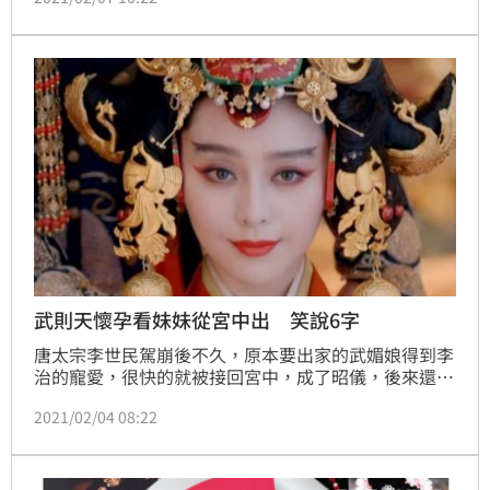
用，就是方便皇帝。只要看到嬪妃臉上有著面厴，皇上
夜裡侍寑，心裡就要另有盤算。
武則天懷孕看妹妹從宮中出 笑說6字
唐太宗李世民駕崩後不久，原本要出家的武媚娘得到李
治的寵愛，很快的就被接回宮中，成了昭儀，後來還為
李治生下皇子李弘。武則天很權謀，耍一些手段擊敗了
2021/02/04 08:22
皇后以及蕭淑妃，從此成為李治的專寵，基本上過著接
近一夫一妻的生活。（記者林辰彥／綜合報導）