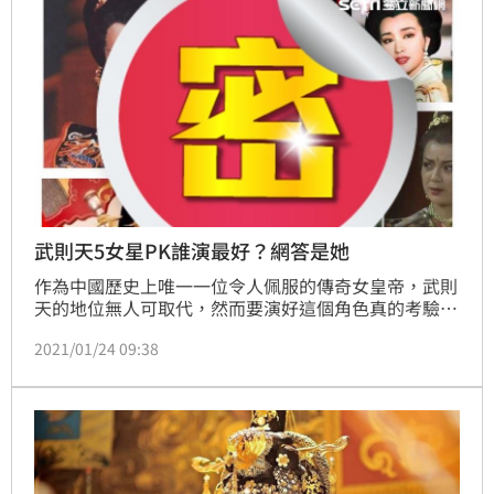
武則天5女星PK誰演最好？網答是她
作為中國歷史上唯一一位令人佩服的傳奇女皇帝，武則
天的地位無人可取代，然而要演好這個角色真的考驗演
技！從少女時期武媚娘的機靈溫柔、輕熟女時的撫媚城
2021/01/24 09:38
府、轉型登基後的霸氣等等，從青澀到老辣，內心的複
雜和血肉情愫，詮釋過程演員和觀眾都相當過癮，扮演
過武則天的女演員超過10位，誰最嫵媚？誰最霸氣？誰
演的最好？網友們挑出5位，最愛的是她！(記者：許雅
惠)