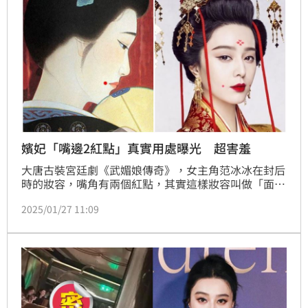
嬪妃「嘴邊2紅點」真實用處曝光 超害羞
大唐古裝宮廷劇《武媚娘傳奇》，女主角范冰冰在封后
時的妝容，嘴角有兩個紅點，其實這樣妝容叫做「面
厴」；面厴不只是為了妝點女人，其實還有一個「方便
2025/01/27 11:09
皇帝」的功能，嬪妃臉上的「面厴」就像是種神秘暗
號。