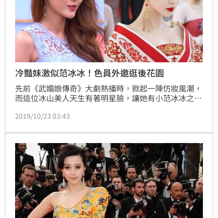
冷豔妹激似范冰冰！色員外邀逛後花園
先前《武媚娘傳奇》大劇熱播時，掀起一陣仿妝風潮，
而這位冰山美人天生有著明星臉，讓她有小范冰冰之
稱，近日上 《國光幫幫忙之大哥是對的》令眾人驚呼
2019/10/23 03:43
實在太像，甚至更加冷艷動人，屈中恆還當場上演色慾
薰心的員外戲碼相