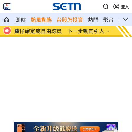
登入
即時
颱風動態
台股怎投資
熱門
影音
熱搜
人關
米蘭達離婚奧蘭多布魯13年！罕談前夫互
美制裁
動
隊