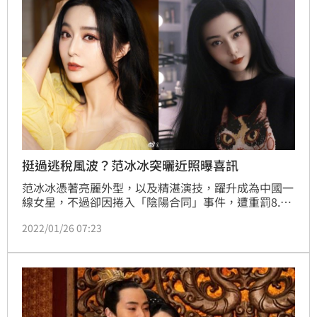
挺過逃稅風波？范冰冰突曬近照曝喜訊
范冰冰憑著亮麗外型，以及精湛演技，躍升成為中國一
線女星，不過卻因捲入「陰陽合同」事件，遭重罰8.8
億人民幣（約台幣39億元），更淪為劣跡藝人。不過被
2022/01/26 07:23
封殺至今已4年的她，近期積極出席各大活動，似乎是
為回歸演藝圈鋪路。近日，她一連在微博PO出多張個
人美照，並開心宣布「搬了新公司」，立刻掀起網友一
陣熱議。