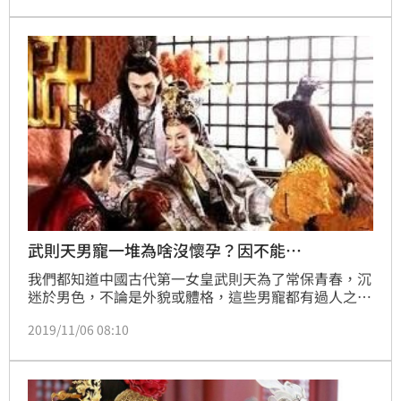
武則天男寵一堆為啥沒懷孕？因不能…
我們都知道中國古代第一女皇武則天為了常保青春，沉
迷於男色，不論是外貌或體格，這些男寵都有過人之
處，但為什麼她都沒生下孩子呢？因為她不能懷孕，更
2019/11/06 08:10
不敢懷孕！