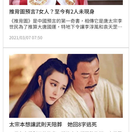
推背圖預言7女人？至今有2人未現身
《推背圖》是中國預言的第一奇書，相傳它是唐太宗李
世民為了推算大唐國運，特地下令讓李淳風和袁天罡編
寫的。這2人都精通陰陽八卦之術，李淳風本來只是推
2021/03/07 07:50
算大唐國運，卻推測了今後的歷史，直到袁天罡推了推
他的背，這才停下來了。《推背圖》中寫了7個女人，
能被寫進去的人必然不凡，她們都是誰呢？
太宗本想讓武則天陪葬 她回8字逃死