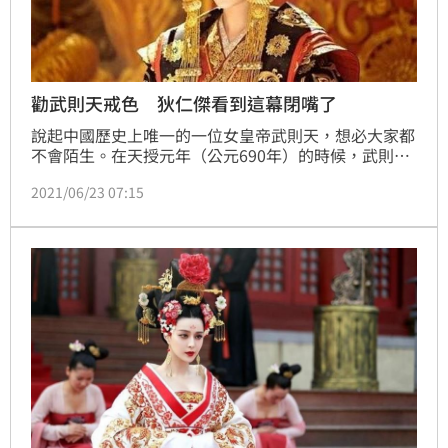
勸武則天戒色 狄仁傑看到這幕閉嘴了
說起中國歷史上唯一的一位女皇帝武則天，想必大家都
不會陌生。在天授元年（公元690年）的時候，武則天
宣佈稱帝，改國號為周，建立了武周王朝，時任武周時
2021/06/23 07:15
期的宰相的狄仁傑，曾經就犯顏直諫，向武則天力陳其
弊病，但為何武則天在向狄仁傑展示了一樣東西之後，
後者便啞口無言，不敢再多說了？