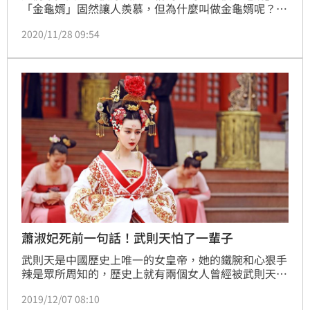
「金龜婿」固然讓人羨慕，但為什麼叫做金龜婿呢？歷
史專欄作家余遠炫在《人間福報》的「如是觀史」專欄
2020/11/28 09:54
表示，這個典故就跟大周皇帝武則天有關。
蕭淑妃死前一句話！武則天怕了一輩子
武則天是中國歷史上唯一的女皇帝，她的鐵腕和心狠手
辣是眾所周知的，歷史上就有兩個女人曾經被武則天虐
死，王皇后和蕭淑妃，其中蕭淑妃在臨死前發出詛咒，
2019/12/07 08:10
嚇得武則天終生都害怕一種動物：貓。