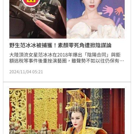
野生范冰冰被捕獲！素顏零死角遭掀陰謀論
大陸頂流女星范冰冰在2018年爆出「陰陽合同」與鉅
額逃稅等事件後重挫演藝圈，雖聲勢不如以往仍保有超
高知名度，她仍在海外積極尋求表演機會，並出演韓劇
2024/11/04 05:21
與馬來西亞電影，事業重心移居海外，甚至傳出已經取
得「新香港人」身分購宅，私下一舉一動都會被放大解
讀，近日更被捕獲在餐廳與友人餐敘，臉蛋360度零死
角引發粉絲熱議。