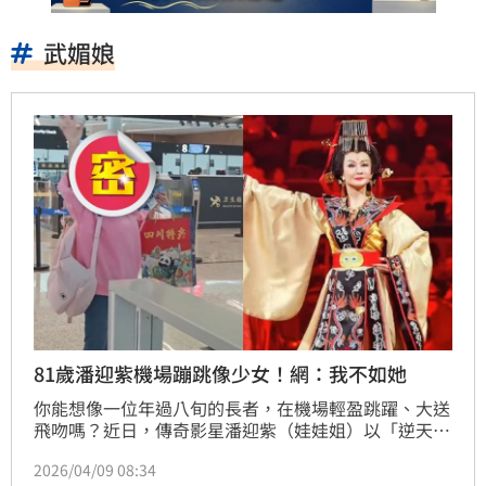
武媚娘
81歲潘迎紫機場蹦跳像少女！網：我不如她
你能想像一位年過八旬的長者，在機場輕盈跳躍、大送
飛吻嗎？近日，傳奇影星潘迎紫（娃娃姐）以「逆天狀
態」震撼全網。2026年4月，她現身成都舉辦內地首場
2026/04/09 08:34
舞台專場，不僅重現經典武則天扮相，私下在機場活力