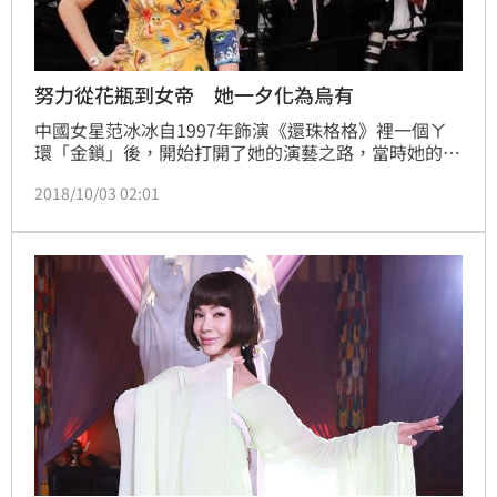
努力從花瓶到女帝 她一夕化為烏有
中國女星范冰冰自1997年飾演《還珠格格》裡一個ㄚ
環「金鎖」後，開始打開了她的演藝之路，當時她的片
酬一集只有1800塊人民幣，經過20年的努力，成為身
2018/10/03 02:01
價超過30億的「女帝」。今年卻因為「陰陽合同」涉嫌
逃漏稅關係，范冰冰及其擔任法定代表人的企業一共將
被中國政府追討8.8億人民幣（約台幣39.2億元），這
也讓剛過37歲生日的她，這20年的積累毀於一旦。