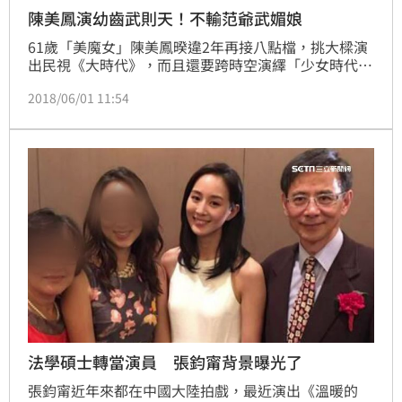
陳美鳳演幼齒武則天！不輸范爺武媚娘
61歲「美魔女」陳美鳳暌違2年再接八點檔，挑大樑演
出民視《大時代》，而且還要跨時空演繹「少女時代」
的武則天，上個月30日首度進棚，服裝造型也頗令人驚
2018/06/01 11:54
艷，不僅小露乳溝，外加妹妹頭，讓陳美鳳少女心瞬間
大爆發，在攝影棚開心跳著，一不小心D奶「乳形畢
露」，完全不輸范冰冰的「武媚娘」。
法學碩士轉當演員 張鈞甯背景曝光了
張鈞甯近年來都在中國大陸拍戲，最近演出《溫暖的