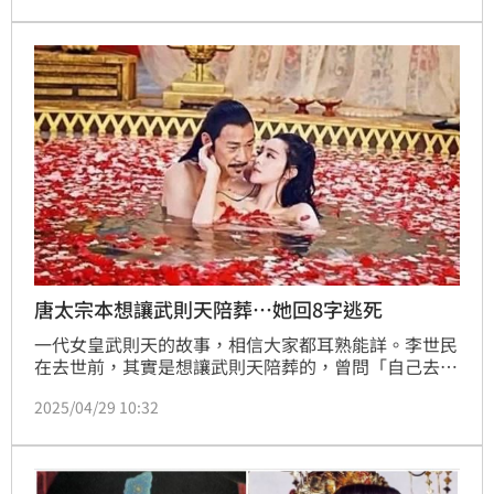
四射的模樣更是引發熱議。面對鏡頭，潘迎紫步履輕
快、笑靨如花，讓不少熬夜追星的年輕人紛紛自嘲：
「我的活力甚至不如81歲的她！」（記者唐家興）
唐太宗本想讓武則天陪葬…她回8字逃死
一代女皇武則天的故事，相信大家都耳熟能詳。李世民
在去世前，其實是想讓武則天陪葬的，曾問「自己去世
之後，武則天該如何是好」，結果武則天回的8個字，
2025/04/29 10:32
足以道出一代女皇的睿智，最終讓李世民收了殺心，為
自己撿回一條命，其實也是故意擺了皇帝一道。