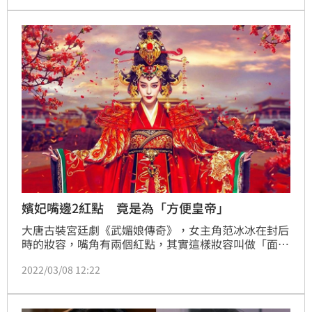
角色，每一個角色都美得讓人難以忘懷，像武媚娘就非
常經典；但有網友翻出，武媚娘還不算最美，范冰冰演
的這部戲才是美得令人窒息。(記者唐家興)
嬪妃嘴邊2紅點 竟是為「方便皇帝」
大唐古裝宮廷劇《武媚娘傳奇》，女主角范冰冰在封后
時的妝容，嘴角有兩個紅點，其實這樣妝容叫做「面
厴」；面厴不只是為了妝點女人，其實還有一個「方便
2022/03/08 12:22
皇帝」的功能，嬪妃臉上的「面厴」就像是種神秘暗
號。