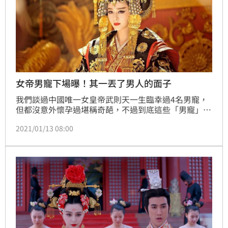
女帝男寵下場曝！其一丟了男人的面子
我們談過中國唯一女皇帝武則天一生臨幸過4名男寵，
但都沒意外懷孕過堪稱奇葩，不過到底這些「男寵」們
是那方面不太行還是另有隱疾？我們以下就來盤點這些
2021/01/13 08:00
人到底有什麼下場。