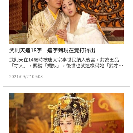
武則天造18字 這字到現在竟打得出
武則天在14歲時被唐太宗李世民納入後宮，封為五品
「才人」，賜號「媚娘」，後世也就這樣稱她「武才
人」或「武媚娘」。入宮後不久，武媚娘到感業寺出家
2021/09/27 09:03
為尼。到了唐高宗李治繼位之後，武則天才重新回到宮
中。到了李治駕崩之後，武則天獨攬大權，在這樣的權
利中心點上，武則天想做一些不一樣的事來標榜自己的
權威，也希望藉此流傳後世。其中，「改造文字」就是
她獨特想法下所做的事。（記者林辰彥／綜合報導）