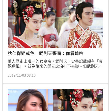
狄仁傑勸戒色 武則天張嘴：你看這啥
華人歷史上唯一的女皇帝，武則天，史書記載頗有「貞
觀遺風」，並為後來的開元之治打下基礎。但武則天在
晚年慣養男寵，神探狄仁傑勸誡她戒色，武則天卻張嘴
2019/11/03 08:10
說：「來，你看這是什麼？」讓狄仁傑看了啞口無言。