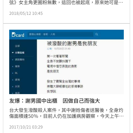
弦》女主角更圈粉無數，這回也被起底，原來她可是中
央大學法律碩士。出身書香門第的她卻決定走上演藝之
2018/05/12 10:45
路，但她也沒有放棄學業，曾經淡出演藝圈1年，花5年
時間拿到碩士班學位。
友爆：謝男國中出櫃 因做自己而強大
台大發生潑酸殺人案件，其中謝姓傷者送醫後，全身灼
傷面積達50％，目前人仍在加護病房觀察，今天上午預
定進行清創手術，不少親朋友好得知消息，紛紛用自己
2017/10/21 03:29
的方式替他打氣加油。其中在一名自稱謝男同學的網友