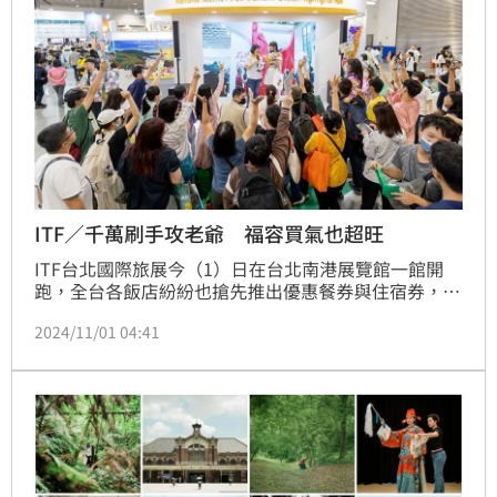
ITF／千萬刷手攻老爺 福容買氣也超旺
ITF台北國際旅展今（1）日在台北南港展覽館一館開
跑，全台各飯店紛紛也搶先推出優惠餐券與住宿券，開
展首日已經有多位百萬刷手現身，其中老爺單筆還破千
2024/11/01 04:41
萬元。