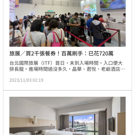
旅展／買2千張餐券！百萬刷手：已花720萬
台北國際旅展（ITF）首日，未到入場時間，入口便大
排長龍。進場時間過沒多久，晶華、君悅、老爺酒店便
已湧入許多大筆訂單，出現「百萬刷手」。業者預估，
2023/11/03 02:19
今年的ITF是疫後最大旅展，業績相較去年可能會再成
長1至2成。（記者：楊晏琳）