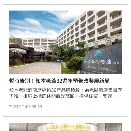
暫時告別！知本老爺32週年預告改裝展新局
知本老爺酒店歷經逾30年品牌積澱，為老爺酒店集團旗
下唯一掛牌上櫃的休閒觀光旅館，提供住宿、餐飲、休
閒等服務。鑑於時下飯店產業日益精進，知本老爺將面
2024/12/03 05:39
對全新挑戰與機遇。在喜迎32週年之際，知本老爺宣布
將於2025年2月10日至8月31日啟動全新「改裝計
畫」，預計9月1日以嶄新風貌回歸，為旅人呈獻耳目一
新的住宿之旅，持續領航東台灣高端度假市場。