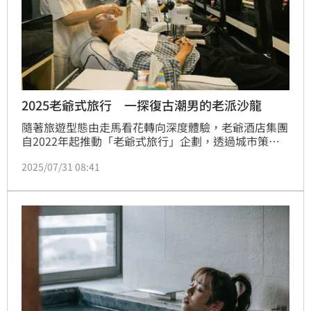
2025老爺式旅行 一探復古潮男的老派沙龍
隨著旅遊型態由走馬看花轉向深度體驗，老爺酒店集團
自2022年起推動「老爺式旅行」企劃，透過城市策展
視角，每年提出一個「值得體驗的旅行主題」，打造結
2025/07/31 08:41
合地方文化與生活觀察的旅行提案。老爺式旅行今年以
「甦醒」為主軸，推出九條深度路線，從「傳統市
場」、「老街生活」、「城市運轉」到「在地風土」，
帶領旅人走進城市清晨時刻。即日起至10月31日止，
「老爺式旅行」專案將於老爺酒店官網獨家販售，雙人
成行每晚最低3,