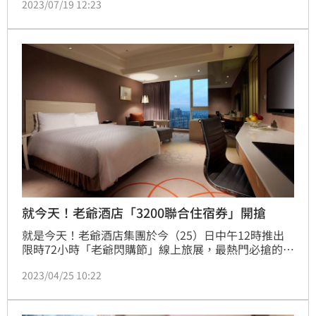
2023/07/19 12:23
最風雲得主飯店，酒店為感謝每位旅客的支持與肯定，
即推出7月底前預訂「夏季住房專案」。8月底前周日至
周四入住，即可享有加1元升等河景客房，本優惠每日
限量五間，以及官網線上訂房加購限定。
就今天！老爺酒店「3200聯合住宿券」開搶
就是今天！老爺酒店集團於今（25）日中午12時推出
限時72小時「老爺閃購節」線上旅展，最熱門必搶的
10家老爺通用「3,200元聯合住宿券」，及14間餐廳適
2023/04/25 10:22
用的「1,880元聯合餐飲券」通通有，趕緊設好鬧鐘，
準備手刀開搶！(記者劉沛妘)