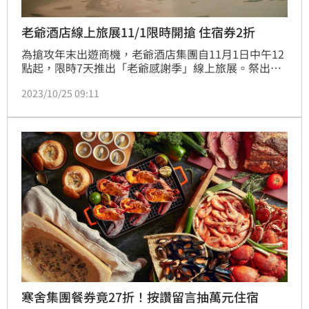
老爺酒店線上旅展11/1限時開搶 住宿券2折
為搶攻年末出遊商機，老爺酒店集團自11月1日中午12
點起，限時7天推出「老爺感謝季」線上旅展。祭出全
台10家老爺通用的「3,200元聯合住宿券」、適用12間
2023/10/25 09:11
餐廳的「1,980元聯合餐飲券」、「礁溪老爺樂活假期
三天兩夜」、「台北老爺牛肉麵冷凍調理包」、
「3,999元台南老爺四人家庭客房住宿券」、「6,999元
知本老爺一泊二食住宿券」等47款經典商品，住宿券最
低2折起。今年首度規畫奢華溫泉酒店體驗入門
寒舍集團餐券竟27折！按讚留言抽萬元住宿