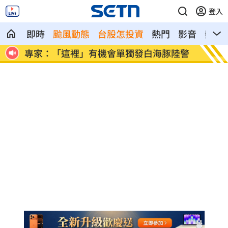
登入
即時
颱風動態
台股怎投資
熱門
影音
熱搜
陸警
印度男來台觀光又偷又騙…把全聯當提款
白海豚
機
60％