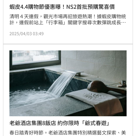
蝦皮4.4購物節優惠曝！NS2首批預購驚喜價
清明４天連假，觀光市場再迎旅遊熱潮！據蝦皮購物統
計，連假前站上「行李箱」關鍵字搜尋次數彈跳成長約
3成，「飯店類票券」銷售更有感提升，顯見旅遊需求
2025/04/03 03:49
持續升溫！看準連假旅遊熱潮，即日起至4/4，蝦皮購
物「4.4購物節」精選出遊必備商品下殺9折起外，還有
「99元起免運吃到飽」、「回購享蝦幣11%回饋」、
「集點換購4元起」三大優惠助力用戶下單，加碼精選
煙波大飯店、老爺酒店集團等熱門住宿券，最低只要
2,280
老爺酒店集團8飯店 約你限時「爺式春遊」
春日踏青好時節。老爺酒店集團特別精選藝文探索、美