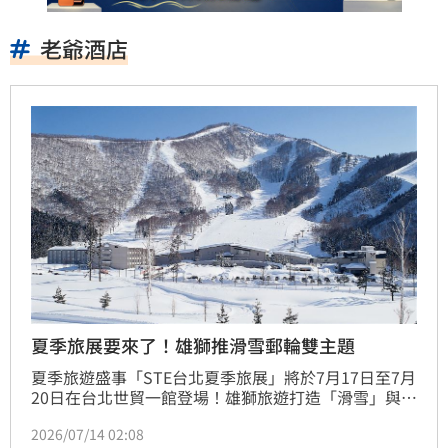
老爺酒店
夏季旅展要來了！雄獅推滑雪郵輪雙主題
夏季旅遊盛事「STE台北夏季旅展」將於7月17日至7月
20日在台北世貿一館登場！雄獅旅遊打造「滑雪」與
「郵輪」雙主題專區，並以滑雪纜車座椅重現冬季氛
2026/07/14 02:08
圍。其他行程也有超值優惠，如「首爾半自助5日」彈