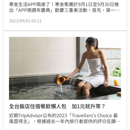
寒舍生活APP兩歲了！寒舍集團於9月1日至9月30日推
出「APP兩週年慶典」歡慶三重奏活動，首先，第一重
破盤祭出有史以來最低折扣的限量「27折餐券」，於9
2023/09/01 05:21
月每週三APP會員日當天下午2點開賣，搶購十二廚、
探索廚房自助餐及川薈招牌菜，最便宜400元有找！第
二重：9月期間註冊成為會員，立即贈送「會員禮200
元餐飲電子抵用券」，可至集團14間指定餐廳與酒吧使
用，大啖各式異國美饌。第三重：9月期間參加台北
全台飯店住宿餐飲懶人包 加1元就升等？
近期TripAdvisor公布的2023「Travellers's Choice 最
風雲得主」，根據過去一年內旅行者提供的評分反饋選
出，台灣區將捷金鬱金香酒店獲第3名，評選為2023年