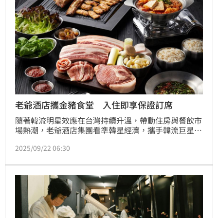
新開幕，旅展也提前祭出「12,888元全新
老爺酒店攜金豬食堂 入住即享保證訂席
隨著韓流明星效應在台灣持續升溫，帶動住房與餐飲市
場熱潮，老爺酒店集團看準韓星經濟，攜手韓流巨星慶
功宴首選的韓國人氣燒肉品牌「金豬食堂」，共同推出
2025/09/22 06:30
「爺饗金豬」限量住房專案，自2025年10月1日起至
2026年1月31日止，凡於礁溪老爺酒店、台北老爺酒
店、北投老爺酒店、南港老爺行旅、老爺會館台北林
森、老爺會館台北南西等六家飯店官網預訂指定專案，
即可享有「金豬食堂」限定餐期雙人保證席次，首波訂
房將於9月