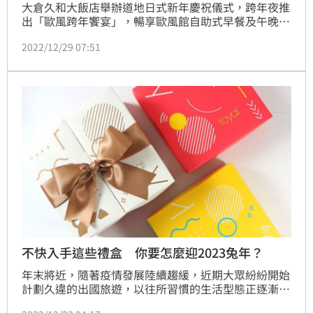
大倉久和大飯店舉辦道地日式新年慶祝儀式，跨年夜推
出「歐風跨年饗宴」，暢享歐風館自助式早餐及午晚餐
外，提供房客日本跨年獨有的「年越蕎麥麵」日式體
2022/12/29 07:51
驗；元旦當天舉辦豐富慶祝活動，包含「鏡開儀式」、
「鼓魂鈦鼓」太鼓演出及搗麻糬體驗，活動對外開放免
費參加，無須出國就能體驗道地日式新年，盡享大和文
化魅力！
不快入手這些禮盒 你要怎麼迎2023兔年？
年末將近，隨著疫情發展陸續趨緩，近期大眾紛紛開始
計劃久違的出國旅遊，以往所習慣的生活型態正逐漸回
復中。已近年末，即將迎接2023年，今年農曆新年也