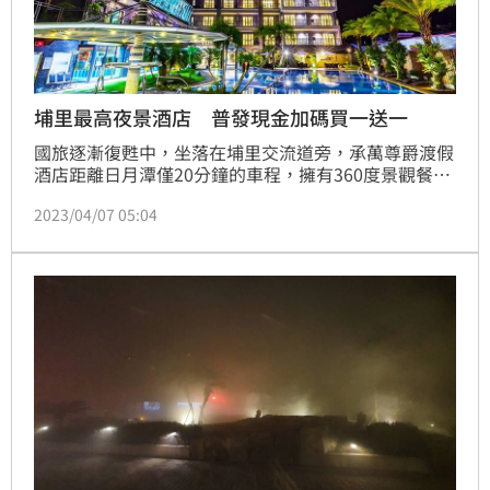
埔里最高夜景酒店 普發現金加碼買一送一
國旅逐漸復甦中，坐落在埔里交流道旁，承萬尊爵渡假
酒店距離日月潭僅20分鐘的車程，擁有360度景觀餐
廳，為埔里最高的夜景觀賞點，更有峇里島風的星光泳
2023/04/07 05:04
池，打造日夜都美的渡假村風情。主打親子友善飯店，
建造超大型兒童主題樂園，也貼心設置寵物旅館，成為
埔里住宿的最佳選擇。看準國旅商機，深耕台灣在地文
化，承萬尊爵搭配全民普發6000元，推出相關優惠方
案：住房只要6000元，假日送下午茶套餐，平日更是
買一送一，