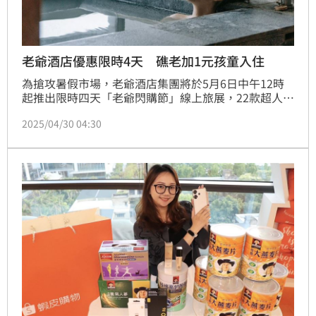
老爺酒店優惠限時4天 礁老加1元孩童入住
為搶攻暑假市場，老爺酒店集團將於5月6日中午12時
起推出限時四天「老爺閃購節」線上旅展，22款超人氣
商品，包含十家飯店通用的「3,400元聯合住宿券」、
2025/04/30 04:30
「2,080元聯合餐飲券」等多項熱門商品，最低1.5折
起。此次主打「家庭聯盟券」，鼓勵兩個家庭以上結伴
出遊，育兒放電更輕鬆，「15,888元知本老爺家庭客房
住宿套券」、「29,200元礁溪老爺一泊二食和式山景房
套券」、「7,998元台南老爺四人房套