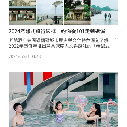
2024老爺式旅行破框 約你從101走到礁溪
老爺酒店集團憑藉對城市歷史與文化特色深刻了解，自
2022年起每年推出兼具深度人文與趣味的「老爺式旅
行」企劃，期望開啟新型態旅遊思維。2024年特別以
2024/07/31 04:43
「破框」為題，打造八條挑戰體能極限、勇氣及冒險的
主題遊程，包含礁溪老爺酒店推出的「挑戰從101徒步
至礁溪」、台南老爺行旅的「拜師國寶級歌仔戲大
師」、北投老爺酒店的「台版四國遍路」、南港老爺行
旅的「岬灣潛水考證團」以及台東知本老爺酒店的「達
魯瑪克部落獵人