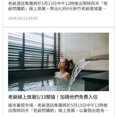
老爺酒店集團將於5月13日中午12時推出限時四天「老
爺閃購節」線上旅展。祭出4,999元新竹老爺風城童樂
四人住宿券、3,999元台南老爺四人家庭客房住宿券
2024/05/13 09:43
等。此外，今年也特別加碼推出「孩童免費入住」優
惠；台南老爺行旅則主打「3,999元家庭客房住宿
券」，持券6月底前入住，再享自助餐廳早餐買一送一
加碼優惠。（記者：楊晏琳）
老爺線上旅展5/13開搶！加碼他們免費入住
搶攻暑假市場，老爺酒店集團將於5月13日中午12時推
出限時四天「老爺閃購節」線上旅展。以暑假出遊為商
品設計概念，祭出「9,999元知本老爺家庭同遊迎夏