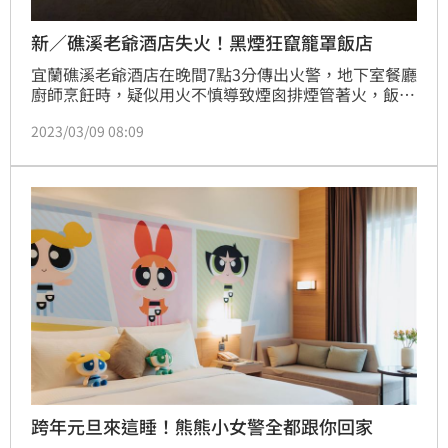
新／礁溪老爺酒店失火！黑煙狂竄籠罩飯店
宜蘭礁溪老爺酒店在晚間7點3分傳出火警，地下室餐廳
廚師烹飪時，疑似用火不慎導致煙囪排煙管著火，飯店
業者趕緊先疏散旅客。宜蘭消防局獲報共計出動第一大
2023/03/09 08:09
隊、宜蘭、壯圍、頭城、礁溪分隊救災人車前往搶救，
現場為地下室廚房排油煙管冒煙，無人員受困及受傷。
跨年元旦來這睡！熊熊小女警全都跟你回家