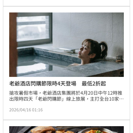
性暢遊免2萬、「美西漫遊洛杉磯7日」4萬有找；長線
搶先開賣2027年跨年煙火與春節行程，早鳥預購最高
折1萬元。現場加入雄獅會員下載APP即可領取註冊
禮、體驗好運輪盤再抽萬元旅遊金。
老爺酒店閃購節限時4天登場 最低2折起
搶攻暑假市場，老爺酒店集團將於4月20日中午12時推
出限時四天「老爺閃購節」線上旅展，主打全台10家老
爺通用「3,400元聯合住宿券」與「2,080元聯合餐飲
2026/04/16 01:16
券」，更針對聯合住宿券推出溫泉酒店一日遊新玩法。
瞄準家庭出遊族群，推出「4,599元台南老爺家庭客房
住宿券」、「15,999元礁溪老爺和式山景房四人住宿
券」等多款熱銷商品。知本老爺全新改裝預計於9月重