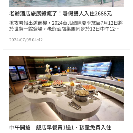
老爺酒店旅展殺瘋了！暑假雙人入住2688元
搶攻暑假出遊商機，2024台北國際夏季旅展7月12日將
於世貿一館登場，老爺酒店集團同步於12日中午12點
線上開賣！旗下飯店共推出14款住宿及餐券商品應戰，
2024/07/08 04:42
包含五張一套的台南老爺行旅「13,440元行旅客房住宿
套券」，平均每晚只要2,688元起，暑假旺日使用不加
價；知本老爺酒店推出「9,900元四人玩台東住宿
券」，含早餐再加贈2000元消費金；洋式客房全面升
級的礁溪老爺祭出限量600張的「17,30
中午開搶 飯店早餐買1送1、孩童免費入住