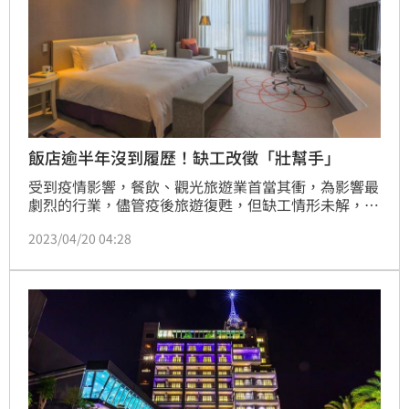
飯店逾半年沒到履歷！缺工改徵「壯幫手」
受到疫情影響，餐飲、觀光旅遊業首當其衝，為影響最
劇烈的行業，儘管疫後旅遊復甦，但缺工情形未解，不
少高階主管都下來第一線幫忙。對此，老爺酒店集團今
2023/04/20 04:28
(20)日宣布另類徵才計畫，不是招募社會新鮮人，而是
「壯幫手」，執行長沈方正表示，少子化嚴重，「從去
年10月到現在，我1張履歷都沒收到…」，如果未來沒
有號召「壯幫手」，台灣服務業可以說是沒有未來。
(記者劉沛妘)