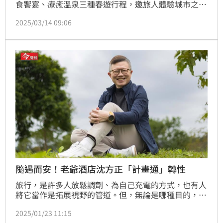
食饗宴、療癒溫泉三種春遊行程，邀旅人體驗城市之
美。集結旗下礁溪老爺、知本老爺、北投老爺、台中大
2025/03/14 09:06
毅老爺行旅等8間飯店聯合推出「爺式春遊」限時優
惠，即日起至4月30日止，官網訂房輸入折扣碼
「20251SP」，指定專案每房每晚最高折抵500元，折
扣後老爺會館雙人含早餐最低2,699元起，知本老爺雙
人一泊二食只要6,900元再贈小旅行三選一！加購高鐵
票享票券
隨遇而安！老爺酒店沈方正「計畫通」轉性
旅行，是許多人放鬆調劑、為自己充電的方式，也有人
將它當作是拓展視野的管道。但，無論是哪種目的，當
時空、場域不同，人們的心境也會改變。
2025/01/23 11:15