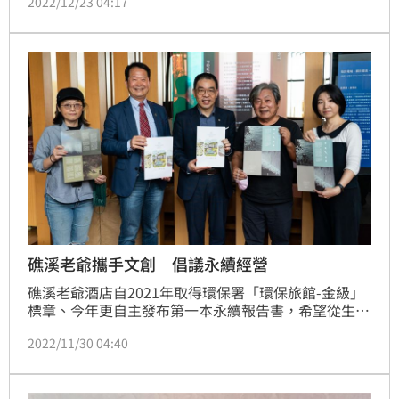
2022/12/23 04:17
在一月，你的年節賀禮選好了嗎？
礁溪老爺攜手文創 倡議永續經營
礁溪老爺酒店自2021年取得環保署「環保旅館-金級」
標章、今年更自主發布第一本永續報告書，希望從生活
拓展更多永續面向，自11月29日至1月15日特別攜手台
2022/11/30 04:40
電文創與雙好2 by Wu&Chen，延續今年10月份在台北
甫結束的「潮電 POP-UP Store 主題快閃店」轉換成
「潮電.老爺」形式，正式移師到飯店展出。現場包含