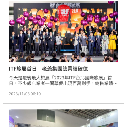
百萬大單，可樂旅遊銷售業績恢復至疫情前的七成，推
估週末買氣將再創高峰。（記者：楊晏琳）
ITF旅展首日 老爺集團總業績破億
今天是疫後最大旅展「2023年ITF台北國際旅展」首
日，不少飯店業者一開幕便出現百萬刷手，銷售業績開
紅盤。其中老爺集團線上開賣3天加上現場開賣首日，
2023/11/03 06:10
銷售業績已突破1億元；凱撒飯店更出現500萬刷手，
不到下午四點，業績也衝破千萬元。（記者：楊晏琳）