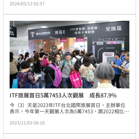
2024/05/12 02:57
券」、「礁溪老爺三天兩夜元氣假期」、「3,999元台
南老爺四人家庭客房住宿券」、「4,999元新竹老爺風
城童樂四人住宿券」等35款適合闔家旅行的熱門商品，
其中包含全台老爺通用的「3,200元聯合住宿券」及
「2,080元聯合餐飲券」，可立即體驗餐檯
ITF旅展首日5萬7453人次觀展 成長87.9%
今（3）天是2023年ITF台北國際旅展首日，主辦單位
表示，今年第一天觀展人次為5萬7453，跟2022相比，
成長87.9%。開展首日買氣熱絡，老爺、福容、晶華、
2023/11/03 08:18
寒舍及凱撒等多間飯店皆有多位百萬刷手現身，其中寒
舍出現單筆500萬、老爺單筆金額達720萬。不僅飯店
買氣旺，旅行團銷量也亮眼，雄獅旅遊首日便出現單筆