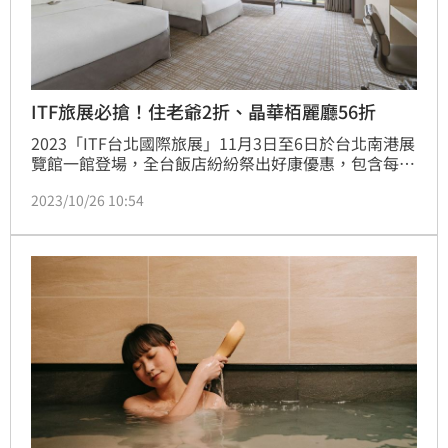
ITF旅展必搶！住老爺2折、晶華栢麗廳56折
2023「ITF台北國際旅展」11月3日至6日於台北南港展
覽館一館登場，全台飯店紛紛祭出好康優惠，包含每年
必搶的全台10家老爺酒店通用「3,200元聯合住宿
2023/10/26 10:54
券」、入住老爺酒店集團最低2折起；還有台北萬豪住
宿券24折、餐券61折起，10月27日再加碼餐券「買1送
1」；台北晶華最夯「栢麗廳」自助餐券下殺5.6折。
《三立新聞網》為您整理ITF必搶住宿券、餐券。(記者
劉沛妘)