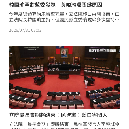
韓國瑜罕對藍委發怒 黃暐瀚曝關鍵原因
今年度總預算尚未審查完畢，立法院昨日再開協商，由
立法院長韓國瑜主持，但國民黨立委翁曉玲多次堅持發
言，進而惹怒韓。媒體人黃暐瀚今（31）日說，院長之
2026/07/31 03:03
怒，不為政黨，為的是國家要前進，為了是立院有職
權。
立院最長會期將結束！民進黨：藍白害國人
立法院「最長會期」即將結束，民進黨發言人李坤城今