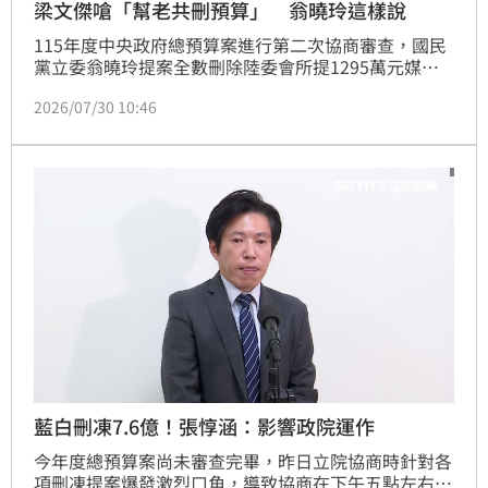
梁文傑嗆「幫老共刪預算」 翁曉玲這樣說
115年度中央政府總預算案進行第二次協商審查，國民
黨立委翁曉玲提案全數刪除陸委會所提1295萬元媒宣
費，陸委會副主委梁文傑痛批「要幫老共刪我們的預算
2026/07/30 10:46
隨便你」。翁曉玲今（30日）表示，立委職責就是嚴審
預算，「更何況，有非常多的民眾都認為，我刪掉陸委
會的媒宣費是做得很好」，並批評「梁文傑基本上只有
一張嘴，沒有任何實際作為的政務官，當然要用嚴格審
查制裁。」
藍白刪凍7.6億！張惇涵：影響政院運作
今年度總預算案尚未審查完畢，昨日立院協商時針對各
項刪凍提案爆發激烈口角，導致協商在下午五點左右草