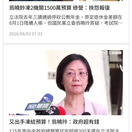
翁曉鈴凍2機關1500萬預算 綠營：挾怨報復
立法院去年三讀通過停砍公教年金，原定退休金差額在
8月1日陸續入帳，但國民黨立委翁曉玲質疑，考試院跟
銓敘部仍強扣113年、114年共兩年的溢扣退休金差額
2026/08/03 07:33
不還，痛批如同「強盜行為」，因此她要提案凍結兩機
關共1500萬元業務費，依法補發才准解凍，但被綠營
批評是挾預算報復、貽笑大方。
又出手凍結預算！翁曉玲：政府超有錢
115年度中央政府總預算延宕超過300天還在立法院卡