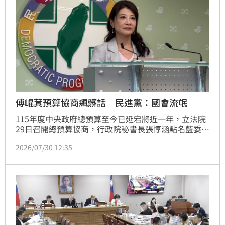
機器，如果全部刪掉沒辦法，「我們只能靠嘴巴」。
傅崐萁預算協商飆髒話 民進黨：國會流氓
115年度中央政府總預算至今已延宕將近一年，立法院
29日召開總預算協商，行政院秘書長張惇涵點名藍委翁
曉玲刪凍行政人事政務人員待遇，國民黨團總召傅崐萁
2026/07/30 12:35
不滿拍桌甚至當眾飆粗口「他X的」，引爆衝突。對
此，民進黨發言人林楚茵今（30）日表示，傅崐萁在協
商過程中爆粗口、辱罵行政團隊，其惡形惡狀，就是不
折不扣的「國會流氓」。