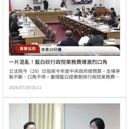
一片混亂！藍白砍行政院業務費爆激烈口角
立法院今（29）日協商今年度中央政府總預算，全場爭
執不斷、口角不停。審理藍白提案刪除行政院業務費，
行政院秘書長張惇涵痛批，凍結、刪除的錢已經超過人
2026/07/29 05:11
事費以外的所有預算，隨後民進黨立委陳培瑜開嗆藍
白，立法院舉凡冷氣、影印文件都是業務費，藍白卻只
砍其他單位的業務費，最後藍綠白三黨高聲對罵，現場
一片混亂，立法院長韓國瑜宣布休息後隨即離開。