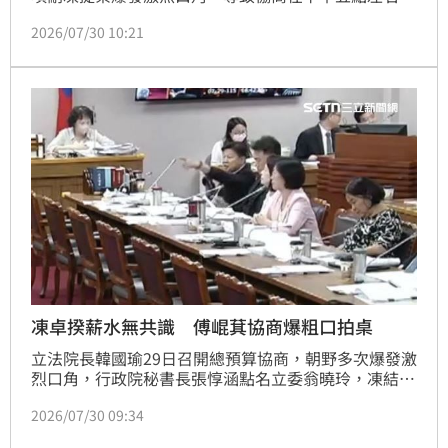
草結束，更發生國民黨團總召傅崐萁爆粗口的劣行。行
2026/07/30 10:21
政院秘書長張惇涵今（30）日表示，個人並不重要，總
預算比較重要，且各黨政治人物都應受到民意監督，社
會自有公評，他也指出，朝野對行政院刪凍預算加總為
7.6億，確實會或多或少影響行政院基本運作。
凍卓揆薪水無共識 傅崐萁協商爆粗口拍桌
立法院長韓國瑜29日召開總預算協商，朝野多次爆發激
烈口角，行政院秘書長張惇涵點名立委翁曉玲，凍結行
政人事政務人員待遇，引發國民黨團總召傅崐萁不滿，
2026/07/30 09:34
當場爆粗口，讓現場綠委怒罵回擊，甚至拍桌抗議，沒
想到傅崐萁又再拍桌回嗆，場面混亂，讓韓國瑜無奈宣