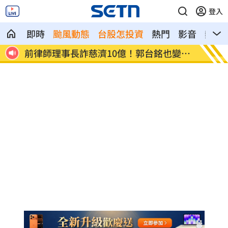
登入
即時
颱風動態
台股怎投資
熱門
影音
熱搜
變人
闖廢棄宅挨告！晚安小雞開庭：想重新做
翁曉玲
人