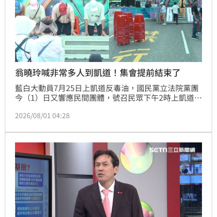
翁曉玲喊非常多人到凱道！集會提前結束了
藍白大動員7月25日上凱道反毒油，國民黨立法院黨團
今（1）日又響應民間團體，號召民眾下午2時上凱道，
為「拒絕毒酒駕」發聲。國民黨立委翁曉玲等8名藍委
2026/08/01 04:28
到場響應，翁曉玲致詞時被稱為「司法正義女神」，還
稱，「看到有非常多朋友願意到凱道來」，她非常感動
也非常感謝，不過畫面中前幾排的民眾仍然寥寥無幾。
最後，活動原訂下午5時結束，卻提前1小時在下午4時
許宣布結束，而畫面中的紅椅子也在2分鐘內就已經收
拾好。