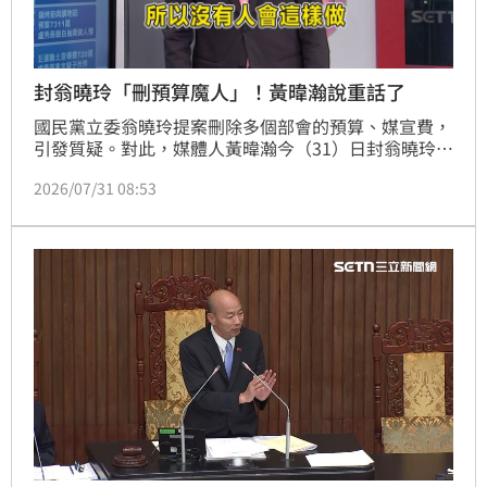
封翁曉玲「刪預算魔人」！黃暐瀚說重話了
國民黨立委翁曉玲提案刪除多個部會的預算、媒宣費，
引發質疑。對此，媒體人黃暐瀚今（31）日封翁曉玲為
「刪預算魔人」，直言沒有人會像翁這樣做，難道就只
2026/07/31 08:53
有國民黨執政的縣市長要宣傳？照翁的邏輯，台中市府
去年媒宣費花了3800多萬，那要讓議員通通砍掉嗎？