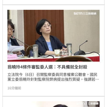
凍恐影響業務推動與行政院運作，立法院長韓國瑜也提
醒，本年度僅剩約4個月，呼籲她慎重考慮。
翁曉玲4條件審監委人選：不具備就全封殺
立法院今（6日）召開監察委員同意權案公聽會，國民
黨立委翁曉玲針對監察院弊病提出強烈質疑，強調若候
選人不具備專業、獨立、清廉及辦案勇氣等要件，將全
16分鐘前
面封殺，並指出監察院現存四大問題。