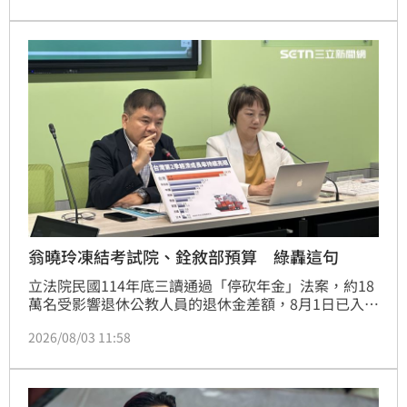
掉以輕心。不過，國民黨立委翁曉玲今（3）日稱，陸
委會、海基會也在搞統戰，如果家長認為去中國交流參
訪，沒有人身安全的問題，而且可能有助於更了解中國
文化，當然尊重所有家長。
翁曉玲凍結考試院、銓敘部預算 綠轟這句
立法院民國114年底三讀通過「停砍年金」法案，約18
萬名受影響退休公教人員的退休金差額，8月1日已入
帳。但外傳行政院編列的明年度總預算並未將該筆經費
2026/08/03 11:58
列入，國民黨立委翁曉玲表示，她將凍結考試院業務費
500萬與凍結銓敘部業務費約1000萬元，要求考試院和
銓敘部正式公告補發113年、114年兩年度退休金差額
相關作業。對此，民進團幹事長莊瑞雄今（3日）表