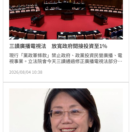
三讀廣播電視法 放寬政府間接投資至1%
現行「黨政軍條款」禁止政府、政黨投資民營廣播、電
視事業。立法院會今天三讀通過修正廣播電視法部分條
文，適度鬆綁政府、其捐助成立的財團法人及其受託人
2026/08/04 10:38
間接投資廣電事業，從持有1股都不行，放寬至上限
1%。