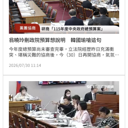
翁曉玲刪政院預算想說明 韓國瑜嗆這句
今年度總預算尚未審查完畢，立法院經歷昨日充滿衝
突、堪稱災難的協商後，今（30）日再開協商，氣氛也
相對和平許多。審查至國民黨立委翁曉玲提案全數減列
2026/07/30 11:14
行政院「施政及法治業務」預算，翁曉玲則要求發言說
明提案理由，沒想到韓國瑜僅淡淡回道「我已經全數保
留了，不再發言」。翁曉玲還是想發言，韓國瑜則開嗆
「我們有1千多個案子」，並希望今天以黨團幹部發言
為主。