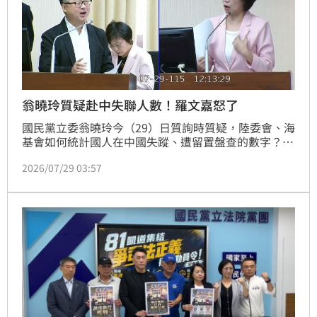
翁曉玲質疑赴中失聯人數！羅文嘉怒了
國民黨立委翁曉玲今（29）日質詢時質疑，陸委會、海
基會如何統計國人在中國失蹤、遭留置盤查的數字？並
稱我方做法也要檢討，此舉則引起海基會秘書長羅文嘉
2026/07/29 03:57
不滿，強調中國不執行兩岸共打協議，國台辦質疑我方
數字造假，翁曉玲也說數字錯，我方數字有憑有據，翁
曉玲相信他們卻不相信我方？