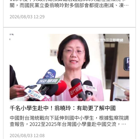
關，而國民黨立委翁曉玲對多個部會都提出刪減、凍結
案，如今又對考試院、銓敘部業務費開刀，要求考試院
2026/08/03 12:29
和銓敘部正式公告補發113年、114年兩年度退休金差
額相關作業。她今（3）日稱，政府多扣的退休金理當
發還，否則政府就是不當得利，「更何況我們現在政府
超有錢！」退休基金怎麼可能有破產問題？
千名小學生赴中！翁曉玲：有助更了解中國
中國對台灣統戰向下延伸到國中小學生，根據監察院調
查報告，2022至2025年台灣國小學童赴中國交流，從
38人暴增至1,045人，暴增逾27倍，媒體人矢板明夫示
2026/08/03 12:08
警，統戰已經向校園、甚至向國小延伸，全社會都不能