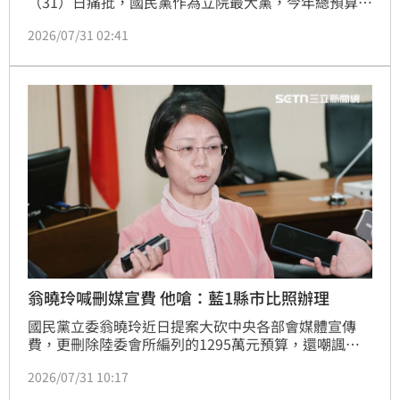
（31）日痛批，國民黨作為立院最大黨，今年總預算審
查已經延宕了超過330天，還惡意凍刪已經執行超過三
2026/07/31 02:41
分之二的預算。面對外界的質疑不僅不懂得檢討，反而
以羞辱公務員、踐踏專業的方式來掩飾自己的私利。他
呼籲在野黨應以蒼生爲念，莫與人民作對，別將國人的
權益當成追求自身利益的墊腳石。
翁曉玲喊刪媒宣費 他嗆：藍1縣市比照辦理
國民黨立委翁曉玲近日提案大砍中央各部會媒體宣傳
費，更刪除陸委會所編列的1295萬元預算，還嘲諷陸
委會副主委梁文傑「有一張嘴就可以了」，更要嚴格審
2026/07/31 10:17
查制裁。對此，台灣青年民主協會主席張育萌直言，按
翁曉玲的標準，台中市府也只需靠台中市長盧秀燕那張