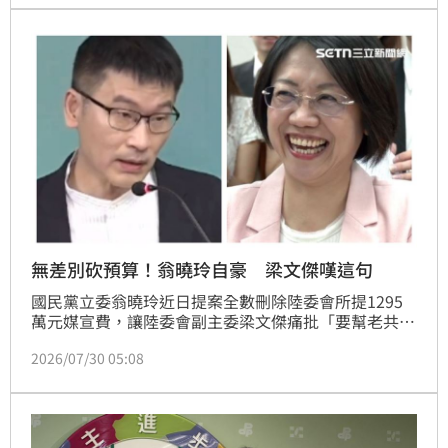
嘴，媒體宣傳預算應該全刪除。
無差別砍預算！翁曉玲自豪 梁文傑嘆這句
國民黨立委翁曉玲近日提案全數刪除陸委會所提1295
萬元媒宣費，讓陸委會副主委梁文傑痛批「要幫老共刪
我們的預算隨便你」。翁曉玲今（30日）表示，立委職
2026/07/30 05:08
責就是嚴審預算，「更何況，有非常多的民眾都認為，
我刪掉陸委會的媒宣費是做得很好」。對此，梁文傑回
應指出，中共對台的工作經費，不要說媒宣費，各種種
種經費包括收買經費、資助某些團體的經費多到數不
清！而陸委會是用很少的預算在面對很龐大的對台統戰