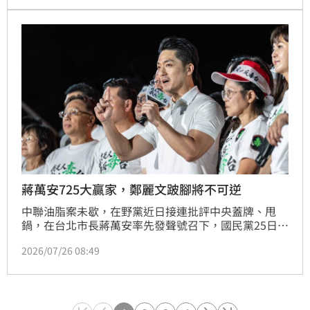
的說法。
蔣萬安725大贏家，鄭麗文跛腳將不可逆
中聯油脂案未歇，在野黨近日接連批評中央蓋牌、甩
鍋，在台北市長蔣萬安率先發聲號召下，國民黨25日下
午舉辦「我是人、我反毒台」集會。資深媒體人王家俊
2026/07/26 08:49
撰文剖析，他直言，蔣萬安725大贏家，鄭麗文跛腳將
不可逆。蔣萬安要謝謝勇敢的台灣人。國民黨支持者才
要謝謝勇敢的蔣萬安。725這晚，凱道只有一人是贏
家。