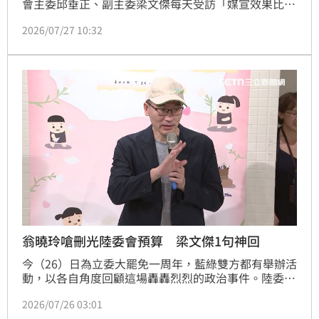
會主委邱垂正、副主委梁文傑每天受訪「媒宣效果比花
錢還好」，梁文傑昨日則反擊「就算只剩我一張嘴，我
2026/07/27 10:32
也要一直戰鬥」。對此，翁曉玲今（27日）表示，既然
梁文傑自信滿滿，認為自己一張嘴就可以抵過所有媒宣
費，她肯定梁文傑的做法，也希望所有部會首長都能像
梁文傑一樣訓練好口才，替國家節省公帑。
翁曉玲嗆刪光陸委會預算 梁文傑1句神回
今（26）日為立委大罷免一周年，藍綠雙方都有舉辦活
動，以各自角度回顧這場轟轟烈烈的政治事件。陸委會
副主委梁文傑午後現身《給台灣的情書 Dear Taiwan》
2026/07/26 03:01
特展開幕活動，回應了國民黨立委翁曉玲放話刪光預算