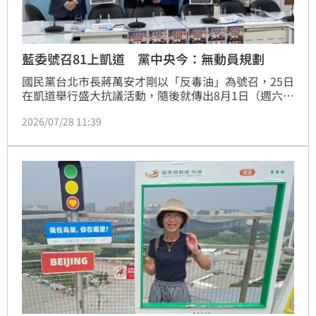
藍委號召81上凱道 黨中央今：無動員規劃
國民黨台北市長蔣萬安才剛以「反毒油」為號召，25日
在凱道舉行盛大抗議活動，隨後就傳出8月1日（週六）
馬上又要上凱道，國民黨立法院黨團昨（27日）也召開
2026/07/28 11:39
「行前動員」記者會，表示81凱道活動是由民間團體發
起，主要訴求為拒絕毒酒駕、爭取司法正義。不過國民
黨中央今（28日）透過新聞稿表示，黨團成員將自由參
加，「黨中央並沒有動員規劃。」