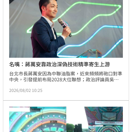
示，這有點貽笑大方。
名嘴：蔣萬安靠政治深偽技術精準寄生上游
台北市長蔣萬安因為中聯油脂案，近來頻頻將砲口對準
中央，引發提前布局2028大位聯想；政治評論員吳靜
怡今（2）天批評，蔣萬安若拿掉「蔣家光環」，就像
2026/08/02 10:25
撤掉遊覽車的凱道！靠姓氏、黨機器與媒體聲量一鍵造
勢，「快捷鍵政治」迅速消風！