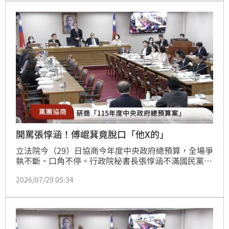
布協商結束。
開罵張惇涵！傅崐萁竟脫口「他X的」
立法院今（29）日協商今年度中央政府總預算，全場爭
執不斷、口角不停。行政院秘書長張惇涵不滿國民黨提
案凍結閣揆卓榮泰的薪水，更點名翁曉玲的作為讓他無
2026/07/29 05:34
法接受。國民黨團總召傅崐萁竟直接脫口「他X的」，
震驚全場，隨後綠營立委們不滿，要求傅崐萁道歉，傅
崐萁不僅不道歉，更對綠委李柏毅大罵「臭俗辣是在講
什麼？」立法院長韓國瑜對此卻直接宣布協商結束，明
天再開。