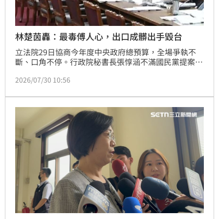
林楚茵轟：最毒傅人心，出口成髒出手毀台
立法院29日協商今年度中央政府總預算，全場爭執不
斷、口角不停。行政院秘書長張惇涵不滿國民黨提案凍
結閣揆卓榮泰的薪水，更點名藍委翁曉玲的作為讓他無
2026/07/30 10:56
法接受。國民黨團總召傅崐萁竟直接脫口「他X的」，
傅崐萁後來不僅不道歉，更對綠委李柏毅大罵「臭俗辣
是在講什麼？」民進黨立委林楚茵開轟，「最毒『傅』
人心，出口成髒出手毀台」。