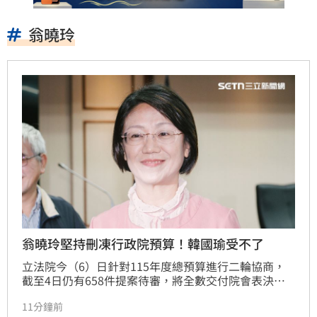
翁曉玲
翁曉玲堅持刪凍行政院預算！韓國瑜受不了
立法院今（6）日針對115年度總預算進行二輪協商，
截至4日仍有658件提案待審，將全數交付院會表決。
國民黨立委翁曉玲堅持刪減行政院多項業務費與行政院
11分鐘前
長卓榮泰薪資。行政院秘書長張惇涵指出，多項預算刪