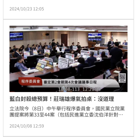
泛藍原住民立委召上千名原民赴立法院抗議。國民黨立
2024/10/23 12:05
委黃仁今天透過臉書表示，原住民禁伐補償條例修正案
已經3讀通過，行政院卻不尊重立院決議，「原住民要
出草了」。
藍白封殺總預算！莊瑞雄爆氣拍桌：沒道理
立法院今（8日）中午舉行程序委員會，國民黨立院黨
團提案將第33至44案（包括民進黨立委沈伯洋針對
《兩岸人民關係條例》對國內民代赴中國規範的修正
2024/10/08 12:59
案，以及中央總預算案）暫緩列案，藍白再度合作，最
終表決結果為出席委員18人、贊成者10人、反對者8