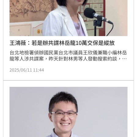
王鴻薇：若是辦共諜林岳龍10萬交保是縱放
台北地檢署偵辦國民黨台北市議員王欣儀兼職小編林岳
龍等人涉共諜案，昨天針對林男等人發動搜索約談，檢
察官訊後今（11）日清晨諭令林男以新台幣10萬元交
2025/06/11 11:44
保，並限制出境、出海。林岳龍過去曾擔任國民黨立委
許宇甄、王鴻薇、林倩綺的國會助理，引發議論。王鴻
薇說，如有需要，個人也願意配合檢方的調查。