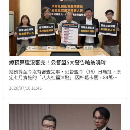
總預算還沒審完！公督盟5大警告嗆翁曉玲
總預算至今沒有審查完畢，公督盟今（16）日痛批，原
定七月實施的「八大社福津貼」 因杯葛卡關，89萬名
弱勢與老農恐受到影響，此外防汛排水改善、救災預
2026/07/16 11:45
備、國防彈藥籌補等千億計畫也全面陪葬。公督盟也祭
出5大警告，痛批國民黨立委翁曉玲等大砍預算，更以
預算要脅，且在資訊上的錯誤宣稱、不作事實查核，暴
露了立委不負責任。