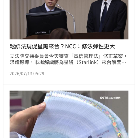
鬆綁法規促星鏈來台？NCC：修法彈性更大
立法院交通委員會今天審查「電信管理法」修正草案，
媒體報導，市場解讀將為星鏈（Starlink）來台解套。
NCC代理主委陳崇樹表示，若不修法雖可用現行方式處
2026/07/13 05:29
理，但修法後彈性更大，可以有更多處理的空間。