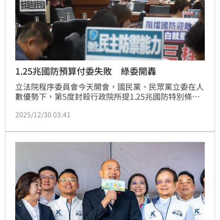
1.25兆國防預算付委失敗 綠委開轟
立法院程序委員會今天開會，國民黨、民眾黨立委在人
數優勢下，第5度封殺行政院所提1.25兆國防特別條例
及財劃法草案排入明年1月2日立法院會的報告事項議
2025/12/30 03:41
程，無法付委審查。