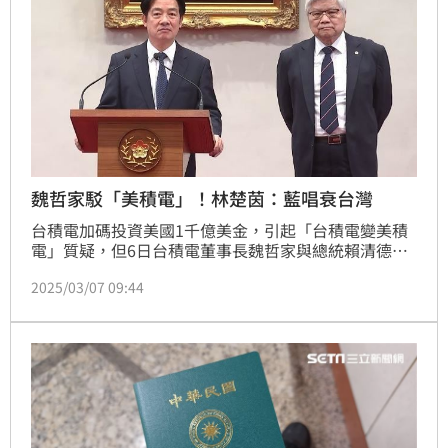
麼做了吧！」
魏哲家駁「美積電」！林楚茵：藍唱衰台灣
台積電加碼投資美國1千億美金，引起「台積電變美積
電」質疑，但6日台積電董事長魏哲家與總統賴清德召
開記者會，魏哲家也駁斥相關疑慮。立委林楚茵今
2025/03/07 09:44
（7）日表示，國民黨配合中國唱衰台灣，更指出翁曉
玲、王鴻薇等藍委皆持有台積電股票，開酸「反美是工
作買台積電是生活」。