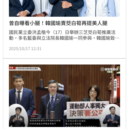
曾自曝看小腿！韓國瑜賣茭白筍再提美人腿
國民黨立委洪孟楷今（17）日舉辦三芝茭白筍推廣活
動，多名藍委與立法院長韓國瑜一同參與，韓國瑜致詞
時再出金句，不禁表示「賣一個茭白筍，這麼多立委在
2025/10/17 12:31
台上感覺像在賣鑽石一樣」，他也指出，立委有責任替
選民找出通路、讓農民有更好的報酬。韓國瑜也說，他
曾問「茭白筍公主」選美標準為何，才知最重要的事
「小腿要漂亮，因為茭白筍跟小腿一樣」，而三芝茭白
筍型態更漂亮。