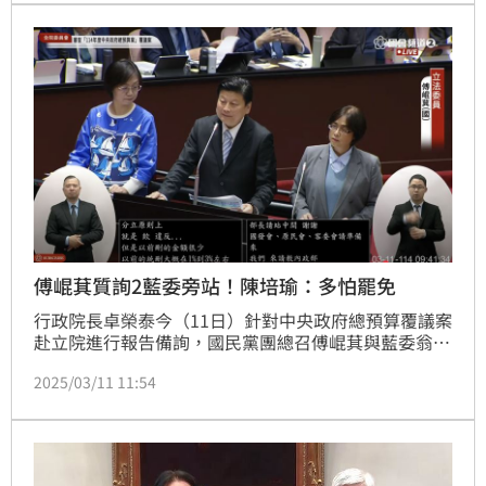
吳思瑤批評，「傅崐萁花蓮王當慣了，來國會當皇帝？
把女立委當成花瓶嗎？當成道具嗎？」她並批評，從頭
到尾傅崐萁自言自語，輪番找部會首長上台，又不讓官
員回答，「人
傅崐萁質詢2藍委旁站！陳培瑜：多怕罷免
行政院長卓榮泰今（11日）針對中央政府總預算覆議案
赴立院進行報告備詢，國民黨團總召傅崐萁與藍委翁曉
玲、林倩綺共同質詢，不料卻讓兩人站在一旁近45分
2025/03/11 11:54
鐘，一句話都沒得說，甚至讓部會首長輪流上台，卻不
讓其回答。對此，民進黨立法院黨團書記長陳培瑜狠
酸，傅崐萁是有多怕罷免？當他質疑部長們不適任時，
「我才要說，傅崐萁才是不適任立委，中共代理人、造
謠花蓮王、粗暴對待老師的沒禮貌立委，大家知道該怎