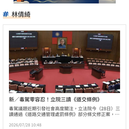
林倩綺
新／毒駕零容忍！立院三讀《道交條例》
毒駕議題近期引發社會高度關注，立法院今（28日）三
讀通過《道路交通管理處罰條例》部分條文修正案，增
訂毒駕或拒絕毒測者一律吊銷駕照，且不論車輛屬何人
2026/07/28 10:48
所有都將沒入；毒駕致人重傷或死亡者，終身不得考