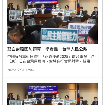
藍白封殺國防預算 學者轟：台灣人民公敵
中國解放軍近日進行「正義使命2025」環台軍演，昨
（30）日在台灣周邊海、空域進行實彈射擊。結果，藍
白依舊聯手在立法院程序委員會，五度封殺1.25兆的國
2025/12/31 12:06
防特別預算條例與明年度中央政府總預算，學者痛批藍
白立委就是台灣人民的公敵；繼續杯葛吧，藍白絕對不
會有執政的一天，台灣選民已經看得非常明白。