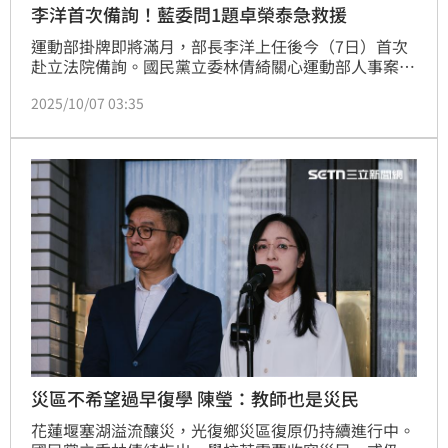
李洋首次備詢！藍委問1題卓榮泰急救援
運動部掛牌即將滿月，部長李洋上任後今（7日）首次
赴立法院備詢。國民黨立委林倩綺關心運動部人事案獨
大問題，李洋聽聞後歪頭皺眉反問「你是說我們國體大
2025/10/07 03:35
現在有太多人事嗎？還是什麼？」林倩綺則說，她是指
人事獨大，沒有特別指涉什麼。李洋則回，已有在做了
解。
災區不希望過早復學 陳瑩：教師也是災民
花蓮堰塞湖溢流釀災，光復鄉災區復原仍持續進行中。