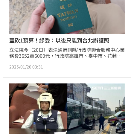
藍砍1預算！綠委：以後只能到台北辦護照
立法院今（20日）表決通過刪除行政院聯合服務中心業
務費3652萬6000元，行政院高雄市、臺中市、花蓮
市、嘉義市、及金門縣等五處聯合服務中心業務費經減
2025/01/20 03:31
列後僅剩36萬9千元。對此，民進黨立委林俊憲表示，
國民黨根本不知道自己刪除的預算影響到民眾多大權
益。