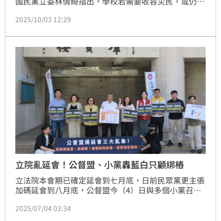
國民黨立委林倩綺指出，學校若需要收容災民，或仍在
清淤，中央政府應積極協調替代場地，讓學生儘快復
2025/10/03 12:29
學。民進黨立委陳瑩今（3）日受訪表示，光復國小的
老師特別反應「不希望過早復學」，且許多老師也是災
民，沒有多餘心思準備課程。民進黨立院黨團幹事長鍾
佳濱則說，中央、地方都會全力協助學校與師生完成必
要的教學課程。
立院亂延會！公督盟、小黨轟藍白只顧綁樁
立法院本會期已確定延會到七月底，日前民眾黨更主張
加碼延會到八月底，公督盟今（4）日與多個小黨召開
記者會，痛斥藍白亂延、假延會，許多藍委更不開會不
2025/07/04 03:34
質詢。公督盟與小黨痛批，立院仍有2614件法案待
審，藍白卻只顧著通過普發現金等「肉桶法案」綁樁，