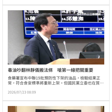
照。
毒油吵翻林靜儀搬法條 嗆第一線把關重要
食藥署宣布中聯19批預防性下架的油品，檢驗結果正
常，符合食安標準將重新上架。但國民黨立委也在質詢
時提出質疑，更稱貿然上架會讓地方政府承受很大壓
2026/07/23 08:09
力，對此，衛福部次長林靜儀重申，這19批油品是符合
標準，但不會讓中聯復工，也強調地方是食安最重要的
第一線把關。