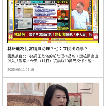
林岳龍為何當議員助理？他：立院出過事？
國民黨台北市議員王欣儀的前助理林岳龍，遭檢調查出
涉入共諜案，今天（11日）凌晨以10萬元交保。經了
解，林嫌曾任王鴻薇、林倩綺、許宇甄等國民黨立委的
2025/06/11 05:19
助理，後來轉往王欣儀議員辦公室服務，並宣稱自己是
國民黨台北市黨部發言人。政治學教授范世平質疑林嫌
的作為反常，擔任過國會中央層級的立委助理會跑去一
個市議會，「我認為他在立法院應該出了一些事情」，
可能連王鴻薇都認為有問題。