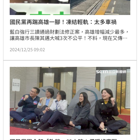
國民黨再踹高雄一腳！凍結輕軌：太多車禍
藍白強行三讀通過財劃法修正案，高雄增幅減少最多，
讓高雄市長陳其邁大喊3次不公平！不料，現在又傳出
有藍營立委聯手提案凍結輕軌預算6.8億元的10%，目
2024/12/25 09:02
的竟是「不滿輕軌車禍太多」，惹怒高雄人再添一樁，
可能代表藍營出戰高雄市長選舉的柯志恩也噤聲避談，
就怕影響選情。