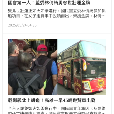
國會第一人！藍委林倩綺勇奪世壯運金牌
雙北世壯運正如火如荼進行，國民黨立委林倩綺參加帆
船項目，在女子組賽事中脫穎而出，榮獲金牌。林倩綺
精通帆船、遊艇、潛水等水域運動，是政壇中少見的
2025/05/24 04:36
「水上高手」，她表示，參賽目的不僅在於競逐佳績，
更希望透過親身參與，引發社會對水域運動的重視，並
進一步推動相關政策及基礎建設。
載鄉親北上凱道！高雄一早45輛遊覽車出發
全台大罷免如火如荼進行中，國民黨青年軍因涉及罷綠
委死亡連署遭到調查，國民黨主席朱立倫號召支持者於