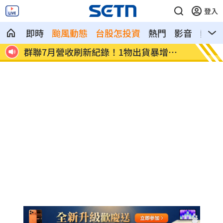
登入
即時
颱風動態
台股怎投資
熱門
影音
熱搜
遭小38歲前任討2400萬 75歲影后強硬反
肥大叔
擊
倍