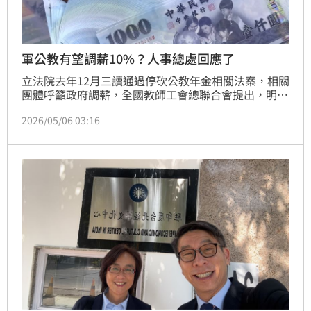
軍公教有望調薪10%？人事總處回應了
立法院去年12月三讀通過停砍公教年金相關法案，相關
團體呼籲政府調薪，全國教師工會總聯合會提出，明年
整體調薪幅度應至少設定為10%。對此，行政院人事行
2026/05/06 03:16
政總處副人事長張秋元今（5）日表示，人事總處有聽
到全教總的聲音，「我們都往這個方向，就是希望能夠
照顧全體、照顧基層」，會考量相關因素向行政院建
議，而待遇調整法制化已送院會，等待討論中。