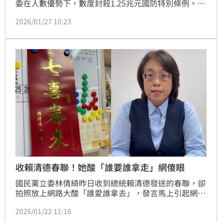
委在人數優勢下，數度封殺1.25兆元國防特別條例。有
媒體報導，若藍營這個會期擋下對美軍購的國防特別條
2026/01/27 10:23
例草案付委審查，北京願意安排在2月2日至2月4日同
國民黨的代表團在北京舉行論壇。對此，在程序委員會
中的國民黨立委林倩綺今（27日）表示，程序委員會會
針對每個案子做最佳排案決定，而藍白所做的任何決定
絕對與中共無關。
收賴清德春聯！她酸「誰要誰拿走」網傻眼
國民黨立委林倩綺昨日收到總統賴清德發送的春聯，卻
拍照放上網路大酸「誰愛誰拿去」，發言馬上引起網友
們熱議，她看到網友們的留言也不甘示弱，和網友們隔
2026/01/22 11:16
空互槓。