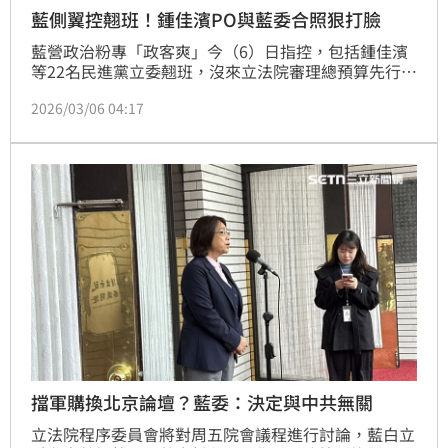
藍側翼控翹班！鍾佳濱PO與藍委合照狠打臉
藍營政治粉專「政客爽」今（6）日指控，包括鍾佳濱
等22名民進黨立委翹班，沒來立法院審理總預算先行動
支案，鍾佳濱則貼出他與國民黨立委林倩綺的合照，指
2026/03/06 04:17
出他們正在印度參加「瑞辛納對話」，要「零加薪網
軍」別造謠。鍾佳濱指出，不清楚藍營側翼有何居心、
他也無心揣度，只希望台灣能團結，向民主盟友展現團
結守護區域和平的期待與決心。
擋軍購換北京論壇？藍委：決定與中共無關
立法院程序委員會將對周五院會議程進行討論，藍白立