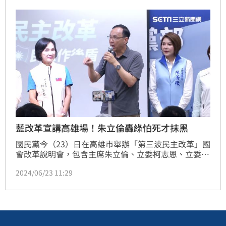
人、棄權者0人，總預算案繼續卡關。
藍改革宣講高雄場！朱立倫轟綠怕死才抹黑
國民黨今（23）日在高雄市舉辦「第三波民主改革」國
會改革說明會，包含主席朱立倫、立委柯志恩、立委許
宇甄、立委陳菁徽、立委林倩綺等黨內大咖都前來宣
2024/06/23 11:29
講，氣氛相當熱鬧，聚集約200多位民眾前來參加。朱
立倫砲火全開，痛批民進黨就是擔心弊案被查出來、怕
死，所以就抹黑抹紅打群架，國民黨一定會查到底；立
委們也連番上陣宣講，呼籲群眾繼續當國民黨查弊的後
盾。