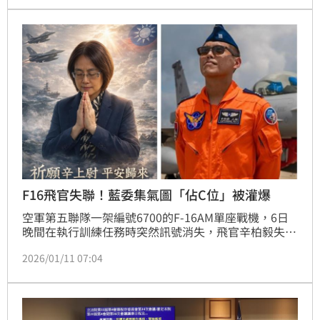
F16飛官失聯！藍委集氣圖「佔C位」被灌爆
空軍第五聯隊一架編號6700的F-16AM單座戰機，6日
晚間在執行訓練任務時突然訊號消失，飛官辛柏毅失聯
至今（11）日仍未尋獲，國軍各單位持續搜救，各界也
2026/01/11 07:04
為辛柏毅集氣祈福，希望他能夠平安歸來。不過，國民
黨立委林倩綺曬出AI生成集氣圖卻是自己站C位且還有
錯字，引發網友批評灌爆留言區。