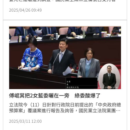
今（26）日下午3時在台北市凱達格蘭大道舉辦名為
2025/04/26 09:49
「反綠共戰獨裁」的活動，並號稱報名人數已達到5萬
人，民眾黨主席黃國昌也表態參加。一早國民黨高雄市
黨部聚集不少人要搭乘遊覽車北上，國民黨不分區立委
林倩綺透露說「據我所知高雄有45部遊覽車，載鄉親到
台北 ，自費大家自主想要。」
傅崐萁把2女藍委曬在一旁 綠委酸爆了
立法院今（11）日針對行政院日前提出的「中央政府總
預算案」覆議案進行報告及詢答，國民黨立法院黨團總
召傅崐萁與立委翁曉玲、林倩綺三人聯合質詢，但在45
2025/03/11 12:00
分的質詢時間裡，幾乎都是傅崐萁一個人唱獨角戲，把
兩位女立委曬在一旁。對此，民進黨立法院黨團幹事長