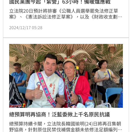
國民黨團今起「紮營」63小時！備暖爐應戰
立法院20日預計將排審《公職人員選舉罷免法修正草
案》、《憲法訴訟法修正草案》，以及《財政收支劃分
法修正草案》，國民黨團力拚三讀。不過，由於朝野恐
2024/12/17 05:28
再次爆發衝突，國民黨團今（17）日開始搭帳篷守夜，
預計將輪班共計63小時，等到20日早上7時進議場搶先
守護主席台。由於這幾天將有寒流，國民黨團也將準備
暖爐以避免有人受寒。
總預算明再協商！泛藍委揪上千名原民抗議
總預算持續卡關，立法院長韓國瑜明(24)日將再召集朝
野協商，針對原住民禁伐補償金額未依修法足額編列，