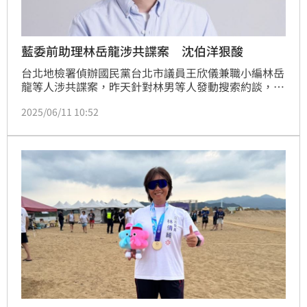
藍委前助理林岳龍涉共諜案 沈伯洋狠酸
台北地檢署偵辦國民黨台北市議員王欣儀兼職小編林岳
龍等人涉共諜案，昨天針對林男等人發動搜索約談，檢
察官訊後今（11）日清晨諭令林男以新台幣10萬元交
2025/06/11 10:52
保，並限制出境、出海。林岳龍過去也曾擔任國民黨立
委許宇甄、王鴻薇、林倩綺的國會助理，3藍委也發聲
明切割。對此，民進黨立委沈伯洋今（11）日上午表示
「國民黨跟共產黨非常類似，自己在做甚麼就指責別人
在做，自己在做共諜就說別人是共諜。」