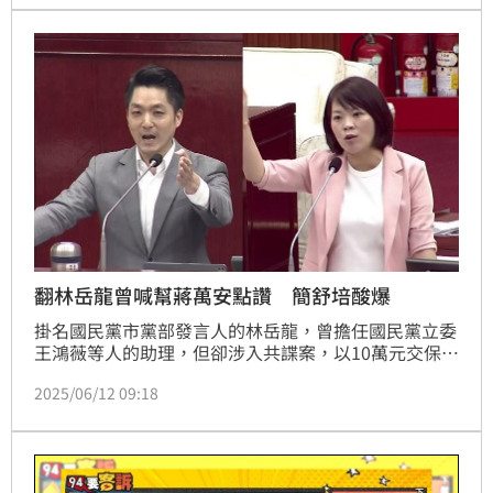
呼籲藍白立委「乖乖回國會上班！」
翻林岳龍曾喊幫蔣萬安點讚 簡舒培酸爆
掛名國民黨市黨部發言人的林岳龍，曾擔任國民黨立委
王鴻薇等人的助理，但卻涉入共諜案，以10萬元交保。
民進黨台北市議員簡舒培也翻出，林岳龍要幫台北市蔣
2025/06/12 09:18
萬安點讚的發文大酸，蔣萬安被共諜稱讚了，蔣萬安不
是很愛嘴共諜，怎麼不出來講話。