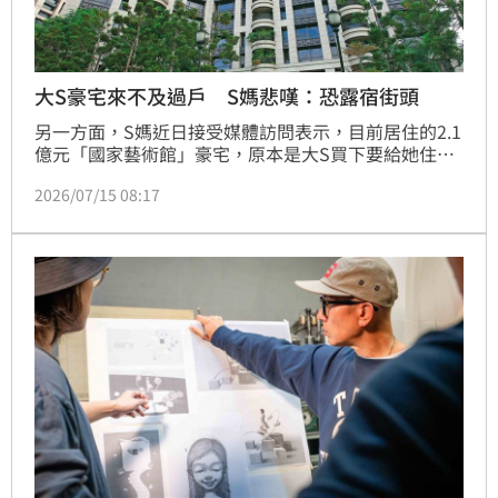
大S豪宅來不及過戶 S媽悲嘆：恐露宿街頭
另一方面，S媽近日接受媒體訪問表示，目前居住的2.1
億元「國家藝術館」豪宅，原本是大S買下要給她住的
孝親房，但因大S走得突然也來不及過戶，如今自己既
2026/07/15 08:17
不是主要遺產繼承順位，也未獲得房產所有權，讓她相
當無助，甚至悲嘆：「也許下次你們看到我就是露宿街
頭了」。