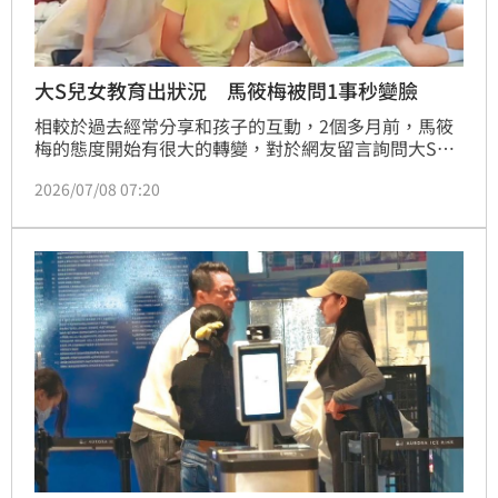
大S兒女教育出狀況 馬筱梅被問1事秒變臉
相較於過去經常分享和孩子的互動，2個多月前，馬筱
梅的態度開始有很大的轉變，對於網友留言詢問大S一
雙兒女的近況，她原本輕鬆的神情瞬間轉為嚴肅，並直
2026/07/08 07:20
接回應：「以後大寶、二寶的問題去問爸爸跟奶奶（張
蘭），不要在我這裡問。」