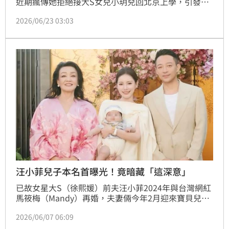
近期瘋傳她拒絕接大S女兒小玥兒回北京上學，引發社
群熱議。馬筱梅日前在直播中正面反擊，無奈自嘲身為
2026/06/23 03:03
「後媽」並無話語權，無法干預孩子的就學安排，並強
調相關細節將由汪小菲親自說明。面對惡意造謠，她更
霸氣喊話「做人留一線，日後好相見」，呼籲網友停止
抹黑。這番言論展現她面對繼母身分的坦然，也成功平
息外界對婆媳與母女關係的無端揣測。
汪小菲兒子本名首曝光！竟暗藏「這深意」
已故女星大S（徐熙媛）前夫汪小菲2024年與台灣網紅
馬筱梅（Mandy）再婚，夫妻倆今年2月迎來寶貝兒子
「小馬寶」，一家三口生活備受關注。近日小馬寶迎來
2026/06/07 06:09
出生100天的重要時刻，馬筱梅也曬出百日宴照片，除
了溫馨畫面吸引目光外，兒子的本名更意外曝光，而名