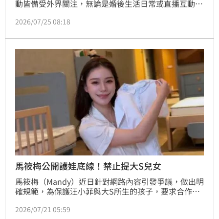
動皆備受外界關注，無論是婚後生活日常或直播互動，
都經常成為討論焦點。近日她意外因一則酸民留言掀起
2026/07/25 08:18
話題。有網友於直播底下留言突然寫「女主播鼻子沒整
好」，面對突如其來的整形質疑，她沒有動怒，也沒有
急著澄清或辯解，而是以一句幽默自嘲巧妙化解，展現
高EQ應對能力。
馬筱梅公開護娃底線！禁止提大S兒女
馬筱梅（Mandy）近日針對網路內容引發爭議，做出明
確規範，為保護汪小菲與大S所生的孩子，要求合作經
紀公司全面禁止短影音剪輯出現或提及孩子相關內容，
2026/07/21 05:59
盼降低外界過度關注與爭端。林宜君