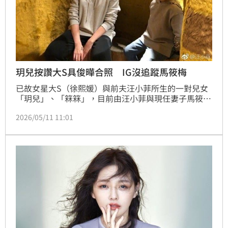
玥兒按讚大S具俊曄合照 IG沒追蹤馬筱梅
已故女星大S（徐熙媛）與前夫汪小菲所生的一對兒女
「玥兒」、「箖箖」，目前由汪小菲與現任妻子馬筱梅
（Mandy）照顧。年僅12歲的玥兒近日被發現悄悄開
2026/05/11 11:01
通個人IG帳號，追蹤名單人數僅有19人，包含大S官方
帳號、阿姨小S（徐熙娣）、外婆S媽（黃春梅），以
及小S的3個女兒Elly（許曦文）、Lily（許韶恩）、許
老三（許曦恩），未見繼母馬筱梅。