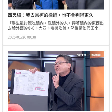
四叉貓：我去當柯的律師，也不會判得更久
「畢生最討厭吃碗內，洗碗外的人。捧著碗內的東西出
去給外面的小G、大四、老機吃飽，然後請他們回來打
擊自己的家人，這該要有多沒良心才辦的到？」前民眾
2025/01/26 09:38
黨主席柯文哲幕僚、政治評論員吳靜怡今（26）天表示
請問柯文哲的委任律師，這樣發文帶風向有沒有違倫理
規範？有沒有空中串證嫌疑？