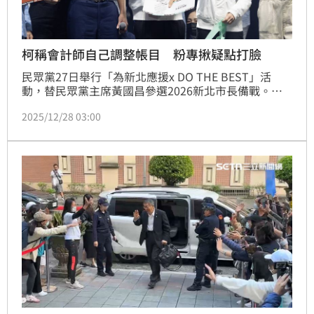
柯稱會計師自己調整帳目 粉專揪疑點打臉
民眾黨27日舉行「為新北應援x DO THE BEST」活
動，替民眾黨主席黃國昌參選2026新北市長備戰。前
民眾黨主席柯文哲擔任活動的壓軸助講嘉賓，他在致詞
2025/12/28 03:00
時稱，「花錢雇一個會計師，結果他竟然會自己調整帳
目」。有政治粉專表示，亂調帳目，就會有錢流去木可
再流去你柯文哲戶頭？那麼好，都你獲利？根本是上下
其手中飽私囊，最後搞出一堆爛帳。