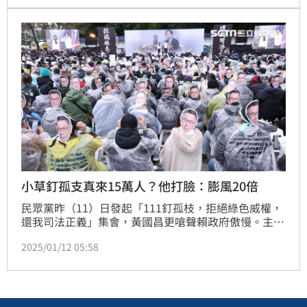
劉宇席看完起訴書內容後則傻眼，質疑陳智菡和許甫
「他們夫妻倆關係是不是不太好？」。
小草釘孤支真來15萬人？他打臉：膨風20倍
民眾黨昨（11）日發起「111釘孤枝，拒絕綠色威權，
還我司法正義」集會，黃國昌更嗆聲賴政府傲慢。主辦
單位雖然喊出高達15萬人，但昨天台北氣溫低又下雨，
2025/01/12 05:58
實際上到底來多少人，似乎是眾說紛紜。其中，熟悉民
眾黨內幕的前中央委員張益贍就直言「喊15萬這個數
字，至少比實際多了20倍」。