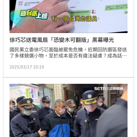
徐巧芯送電風扇「恐變木可翻版」黑幕曝光
國民黨立委徐巧芯面臨被罷免危機，近期回防選區發送
了多樣競選小物，至於成本是否有違法疑慮？成為話
題。今（17）日，調政治網紅四叉貓直接透過這把粉色
2025/03/17 10:19
中國電風扇的標籤，聯繫了源頭廠商，得知一支成本價
約新台幣18元。詭異的是，連他都能輕易用微信訂購的
情況下，卻冒出了「代理商」？中間的角色與金流暗藏
玄機？被質疑是否為「木可翻版」？