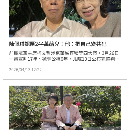
陳佩琪認匯244萬給兒！他：把自己變共犯
前民眾黨主席柯文哲涉京華城容積等四大案，3月26日
一審宣判17年、褫奪公權6年，北院10日公布完整判決
書，揭露柯文哲利用木可公司將政治獻金挪為己用，妻
2026/04/13 12:22
子陳佩琪匯給兒子244萬買股票、基金。昨（12）日陳
佩琪發文再度提到此事，讓台灣青年世代共好協會理事
長張育萌不禁直言，陳佩琪不僅親口證實自己匯款244
萬給兒子，直接把自己變共犯，又戳破柯文哲「不知道
京華城容積率」的謊話，如同給柯文哲「補刀」。