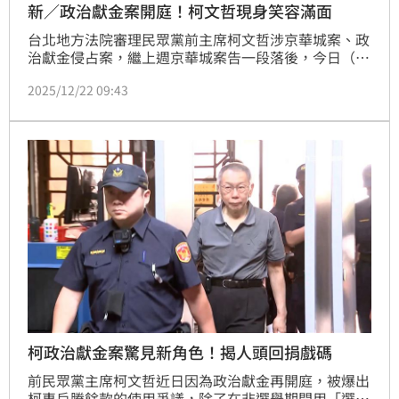
新／政治獻金案開庭！柯文哲現身笑容滿面
台北地方法院審理民眾黨前主席柯文哲涉京華城案、政
治獻金侵占案，繼上週京華城案告一段落後，今日（22
日）將針對政治獻金、背信等罪續行言詞辯論。一早柯
2025/12/22 09:43
文哲現身台北地院，受到支持者熱烈歡迎，看到小草們
在法院外為他舉牌加油，柯文哲也多次向眾人揮手、微
笑致意。
柯政治獻金案驚見新角色！揭人頭回捐戲碼
前民眾黨主席柯文哲近日因為政治獻金再開庭，被爆出
柯專戶賸餘款的使用爭議，除了在非選舉期間用「選舉