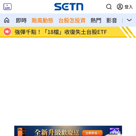
登入
即時
颱風動態
台股怎投資
熱門
影音
熱搜
F
7月急跌觸底 高含積這幾檔受益人激增！
白海豚
曝