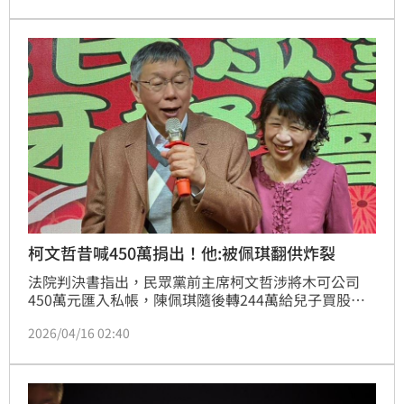
「木可」柯文哲出來，若信徒不覺醒則天道不放。影片
中信徒盲目附和，宛如大型洗腦現場。此舉引發網民砲
轟，質疑其假借神明之意恐嚇司法，網友紛紛喊話內政
部應注意神棍恐嚇行為，避免政治與邪教掛勾誤導大
眾。
柯文哲昔喊450萬捐出！他:被佩琪翻供炸裂
法院判決書指出，民眾黨前主席柯文哲涉將木可公司
450萬元匯入私帳，陳佩琪隨後轉244萬給兒子買股，
陳佩琪14日發文澄清此為每年例行贈與。不過台灣青年
2026/04/16 02:40
世代共好協會理事長張育萌也揪出過往言論「陳佩琪是
不是忘記，阿北早就說『450萬授權金』已經捐給慈善
團體了啦，現在又被佩琪翻供炸裂」。