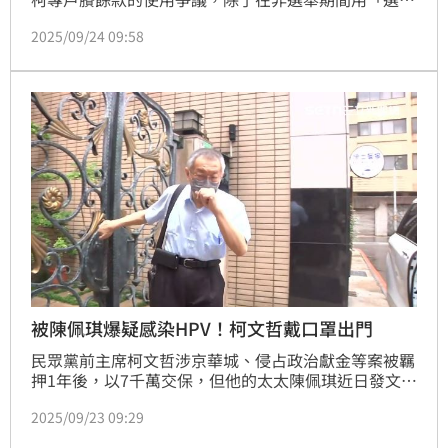
使用支出」支付木可、眾望等員工薪水，不少民眾黨公
2025/09/24 09:58
職月薪高達20萬元，還有不知名的幹部「吳雅鴻」也領
高薪。網紅「四叉貓」劉宇日前踢爆，民眾黨內有許多
聽都沒聽過的人，月薪高達20萬元，接著再推斷柯文哲
一夥人找人當「人頭」，回捐薪水給黨籍議員的，引發
熱議。
被陳佩琪爆疑感染HPV！柯文哲戴口罩出門
民眾黨前主席柯文哲涉京華城、侵占政治獻金等案被羈
押1年後，以7千萬交保，但他的太太陳佩琪近日發文控
訴，多次監控中心多次半夜查行蹤，變成熊貓眼，又稱
2025/09/23 09:29
北所馬桶清潔不到位，柯文哲疑似感染HPV病毒。北院
今（23）日再度審理相關案件，柯文哲一早戴著口罩走