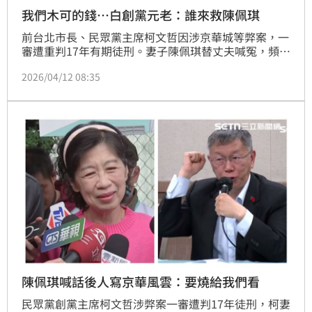
我們木可的錢⋯白創黨元老：誰來救陳佩琪
前台北市長、民眾黨主席柯文哲因涉京華城等弊案，一
審遭重判17年有期徒刑。妻子陳佩琪替丈夫喊冤，頻頻
在臉書怒槓北檢與執政黨，日前竟在文中脫口抱怨「把
2026/04/12 08:35
我們木可的錢，全被操弄成是政治獻金的收入」，遭外
界質疑根本是不打自招。對此，民眾黨創黨元老、網紅
「大媽老司機」朱蕙蓉直接在臉書發文直呼：「陳佩琪
醫生啊⋯誰來救救她啊⋯」。
陳佩琪喊話後人寫京華風雲：要燒給我們看
民眾黨創黨主席柯文哲涉弊案一審遭判17年徒刑，柯妻