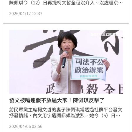
陳佩琪今（12）日再提柯文哲全程沒介入、沒處理京華
城案，直呼「請後人想寫京華風雲的有識之士，把民進
2026/04/12 12:37
黨主政下的台灣，寫清楚說明白，看他們是如何用司法
整肅我們的；記得有人寫完，要燒一本給我們看喔…」
發文被嗆連假不放過大家！陳佩琪反擊了
前民眾黨主席柯文哲的妻子陳佩琪常透過社群平台發文
抒發情緒，內文用字遣詞都頗為激烈，她今（6）日又
再度發文，不過適逢連假期間，就有網友留言質疑「連
2026/04/06 02:56
續假期最後一天不放過大家？」，她則反嗆「你怎這種