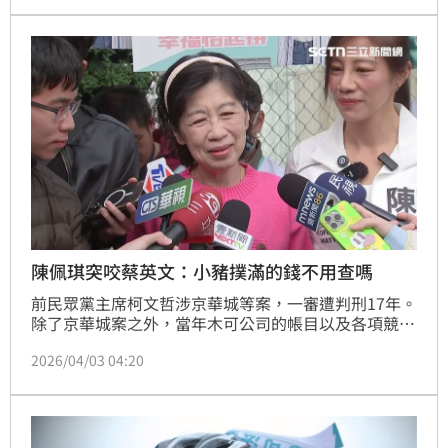
邏輯？誰規定你假期來看我臉書呢？」。
陳佩琪突咬蔡英文：小豬撲滿的錢不用查嗎
前民眾黨主席柯文哲涉京華城等案，一審遭判刑17年。
除了京華城案之外，當年木可公司的帳目以及各項競選
小物後續金流，也備受外界檢視。柯文哲夫人陳佩琪今
2026/04/03 04:20
（3）日再度發聲，點名前總統蔡英文，當年競選時推
出的「小豬撲滿」裡面「塞滿錢」，反問北檢不用查
嗎？