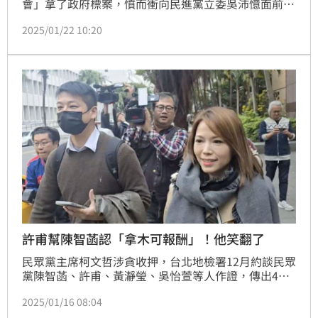
會」拿了政府標案，憤而衝向民進黨立委吳沛憶面前拍
桌。政治評論員吳靜怡今（22）日質疑，吳春城創建
2025/01/22 10:20
「壯世代的偉大藍圖」，是公益還是私利？更質疑「壯
世代社會企業公司」、「壯世代教科文協會」等是否與
吳有所關聯，難道沒有圖利之嫌？直言「讓柯文哲木可
公關停業了，更應該讓吳春城的壯世代停止插手國
家」。
許甫幫陳智菡認「拿木可報酬」！他笑翻了
民眾黨主席柯文哲涉貪收押，台北地檢署12月約談民眾
黨陳智菡、許甫、黃瀞瑩、吳怡萱等人作證，傳出4人
可能因「網紅帶貨」方式販賣競選小物，又利用折扣碼
2025/01/16 08:04
從中抽取佣金，恐涉違反《政治獻金法》。網紅四叉貓