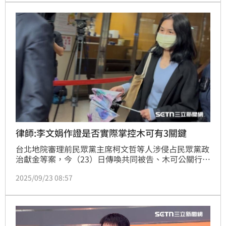
出家門，走上車過程中還咳嗽了兩聲。
律師:李文娟作證是否實際掌控木可有3關鍵
台北地院審理前民眾黨主席柯文哲等人涉侵占民眾黨政
治獻金等案，今（23）日傳喚共同被告、木可公關行銷
公司董事長李文娟作證，到庭被告包括柯文哲、李文娟
2025/09/23 08:57
的胞兄李文宗、會計師端木正3人。黃帝穎律師說，李
文娟今作證是否實際掌控木可有三大關鍵，木可迄今尚
未清算解散仍可復業。