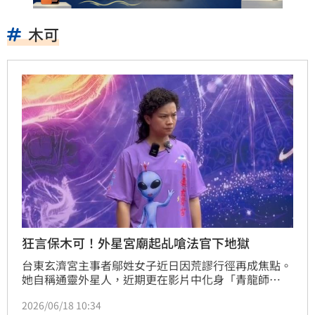
木可
狂言保木可！外星宮廟起乩嗆法官下地獄
台東玄濟宮主事者鄔姓女子近日因荒謬行徑再成焦點。
她自稱通靈外星人，近期更在影片中化身「青龍師
父」，將宗教與京華城弊案掛勾，高喊民眾黨遭政治迫
2026/06/18 10:34
害。鄔女不僅公然恐嚇檢察官與法官，更狂言絕對會保