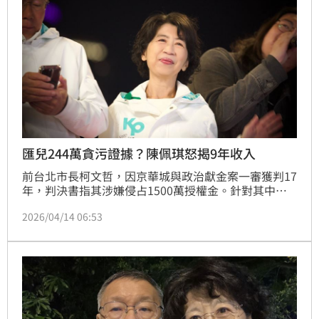
匯兒244萬貪污證據？陳佩琪怒揭9年收入
前台北市長柯文哲，因京華城與政治獻金案一審獲判17
年，判決書指其涉嫌侵占1500萬授權金。針對其中遭
控轉匯244萬給兒子柯傅堯買基金和股票一事，柯文哲
2026/04/14 06:53
妻子陳佩琪今（14）日公開過去9年收入總額，強調夫
妻倆執醫35年的積蓄足以支應贈與，「我們夫妻會沒有
244萬元贈與給小孩？」