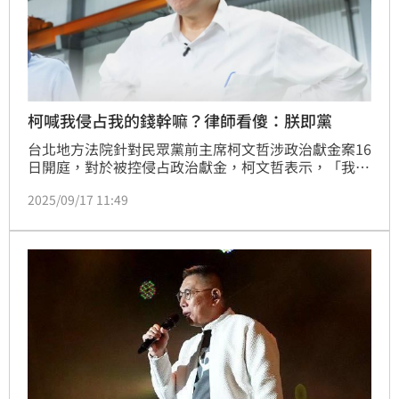
柯喊我侵占我的錢幹嘛？律師看傻：朕即黨
台北地方法院針對民眾黨前主席柯文哲涉政治獻金案16
日開庭，對於被控侵占政治獻金，柯文哲表示，「我有
必要去侵佔我自己的選舉賸餘款嗎？了不起就四年沒有
2025/09/17 11:49
用完繳回，就這樣而已啊。我就想不通檢察官為什麼要
說我去侵佔？」對此，林智群律師直呼，「朕即國家、
朕即黨，民眾黨、眾望基金會的錢都是我的錢，但我的
錢不是民眾黨的錢、全部都是我的錢」。