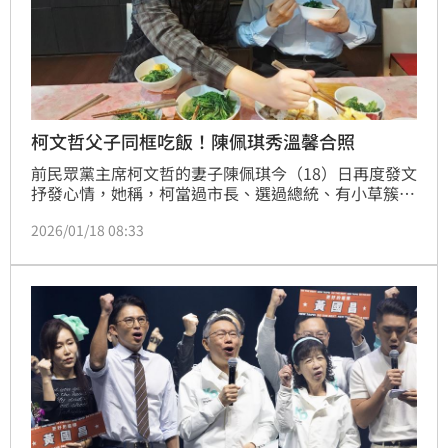
柯文哲父子同框吃飯！陳佩琪秀溫馨合照
前民眾黨主席柯文哲的妻子陳佩琪今（18）日再度發文
抒發心情，她稱，柯當過市長、選過總統、有小草簇擁
追隨，但柯的人權和尊嚴像螻蟻般被輕賤；她也質疑北
2026/01/18 08:33
檢標準，「請問扁帽工廠、小英商號和賴桑小舖這些公
司金錢的來龍去脈，都查清楚了嗎？」。陳佩琪貼文也
附上柯文哲與兒子柯傅堯的正面照。