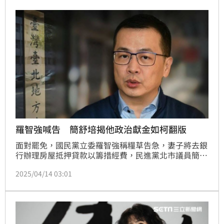
高級飯店消費6000元，西服店花了6萬5000元，用的似
乎都是民眾的捐款；不過截稿前羅智強沒有回應。
羅智強喊告 簡舒培揭他政治獻金如柯翻版
面對罷免，國民黨立委羅智強稱糧草告急，妻子將去銀
行辦理房屋抵押貸款以籌措經費，民進黨北市議員簡舒
培嗆，羅智強立委選舉補助款還剩1300多萬，為什麼
2025/04/14 03:01
要「賣窮」、「裝可憐」？羅智強今（14）日喊將提告
簡舒培造謠，「妳準備坐5年牢吧！」簡舒培回應，政
治獻金猶如木可翻版，被揭發還想推給會計師、監察
院？羅智強近7成政治獻金付給自己人開的公司，提告
前先出來說清楚！