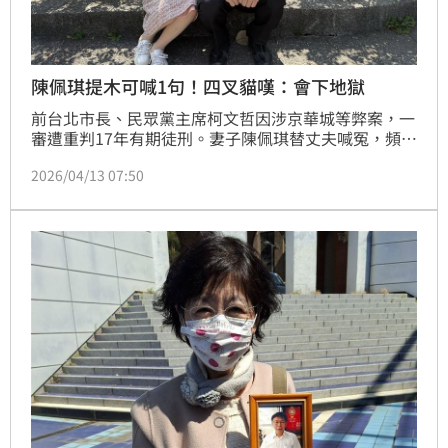
陳佩琪提木可喊1句！四叉貓嘆：會下地獄
前台北市長、民眾黨主席柯文哲因涉京華城等弊案，一
審遭重判17年有期徒刑。妻子陳佩琪替丈夫喊冤，頻頻
在臉書怒槓北檢，日前竟在文中脫口抱怨「木可的錢說
2026/04/13 07:50
實在是眾多黨公職和我們夫妻努力賣小物賺來的錢」。
對此，網紅四叉貓劉宇席看傻直呼「我覺得陳佩琪講這
種話將來真的會下地獄」。