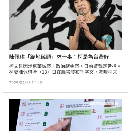
陳佩琪「跪地磕頭」求一事：柯是為台灣好
柯文哲因涉京華城案、政治獻金案，日前遭裁定延押。
柯妻陳佩琪今（13）日在臉書發布千字文，悲嘆柯文哲
離家快8個月，她渾渾噩噩、淚流不止。陳佩琪除了在
2025/04/13 11:42
文中向檢察官、北市府及司法單位喊話，更激憤寫下
「我跪地磕頭撞地，求求社會大眾能否幫我們發聲」。