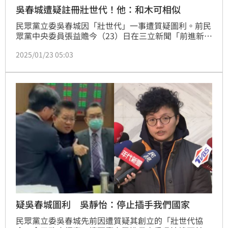
吳春城遭疑註冊壯世代！他：和木可相似
民眾黨立委吳春城因「壯世代」一事遭質疑圖利。前民
眾黨中央委員張益贍今（23）日在三立新聞「前進新台
灣」節目指出，2021年柯文哲擔任台北市長時，體育
2025/01/23 05:03
局便標給「戰國策」在世界壯年運動會舉辦期間的行銷
與活動，他質疑，吳春城將「壯世代」註冊，以後其他
廠商辦活動恐要給他授權金，做法和木可公關相似，只
要有錢進到戰國策，屆時若吳還是立委，就是圖利。
疑吳春城圖利 吳靜怡：停止插手我們國家
民眾黨立委吳春城先前因遭質疑其創立的「壯世代協