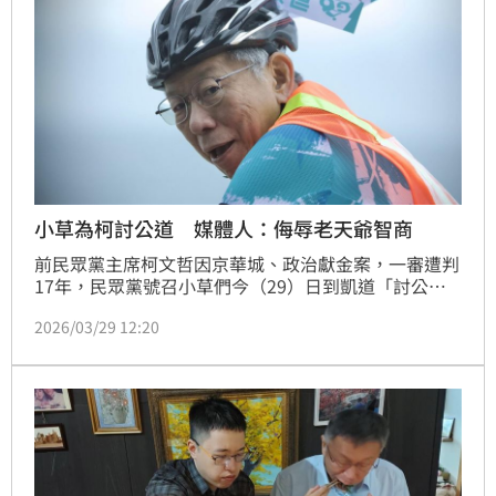
小草為柯討公道 媒體人：侮辱老天爺智商
前民眾黨主席柯文哲因京華城、政治獻金案，一審遭判
17年，民眾黨號召小草們今（29）日到凱道「討公
道」。資深媒體人莊豐嘉說，柯文哲說謊像喝白開水，
2026/03/29 12:20
「為他討公道，簡直是侮辱老天爺的智商和眼睛」。