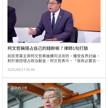
柯文哲稱侵占自己的錢幹嘛？律師1句打臉
前民眾黨主席柯文哲案後續司法攻防，備受各界討論，
對於被控侵占政治獻金，柯文哲表示，「我有必要去侵
佔我自己的選舉賸餘款嗎？」。今（17）日知名律師黃
2025/09/17 05:44
帝穎於三立政論《前進新台灣》就直接點破，「代表他
是公私不分、法治意識薄弱」。