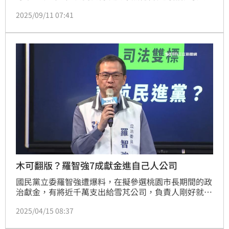
證，檢察官當場打臉周榆修的說法。對此，律師黃帝穎
2025/09/11 07:41
提起眾望基金會及木可公司的混亂帳目，通批相當荒
謬，所以現任民眾黨主席黃國昌從頭到尾都不敢講。
木可翻版？羅智強7成獻金進自己人公司
國民黨立委羅智強遭爆料，在擬參選桃園市長期間的政
治獻金，有將近千萬支出給雪芃公司，負責人剛好就是
羅智強自己基金會裡的董事，挨酸是木可翻版。對此，
2025/04/15 08:37
羅智強只喊已經提告，但爭議還沒說清，又被發現在宣
布退選桃園市長後，還申報各種餐飲交通消費，甚至到