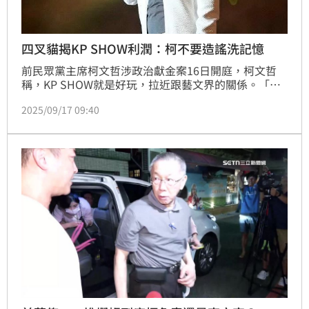
四叉貓揭KP SHOW利潤：柯不要造謠洗記憶
前民眾黨主席柯文哲涉政治獻金案16日開庭，柯文哲
稱，KP SHOW就是好玩，拉近跟藝文界的關係。「結
果你們把KP SHOW說什麼侵佔公益，那個錢在選舉賸
2025/09/17 09:40
餘款裡面，請問這世界上誰可以用那筆錢？答案是柯文
哲」；對此，網紅四叉貓今（17）天表示，請柯文哲不
要造謠洗記憶！柯文哲演唱會（KP SHOW），整個民
眾黨都宣稱這就是政治獻金募款活動，募了政治獻金故
意不入帳，現在才在喊這不是侵占，笑死！