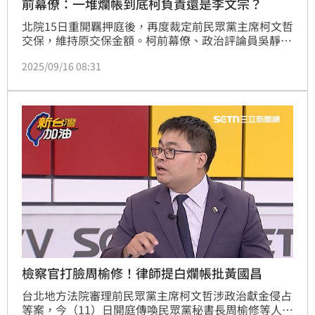
前幕僚：一堆爛帳到底柯負責還是李文宗？
北院15日重開羈押庭後，再度裁定前民眾黨主席柯文哲
交保，維持原交保金額。柯前幕僚、政治評論員吳靜怡
說，今日大看點---木可煉金術正式對峙，一堆爛帳到底
2025/09/16 08:31
要柯文哲負責還是李文宗？
檢察官打臉周榆修！律師提白爛帳批黃國昌
台北地方法院審理前民眾黨主席柯文哲涉政治獻金侵占
等案，今（11）日開庭傳喚民眾黨秘書長周榆修等人作