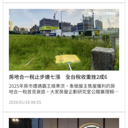
房地合一稅止步連七漲 全台稅收重挫2成6
2025年房市遭遇霸王級寒流，象徵屋主售屋獲利的房
地合一稅首見衰退。大家房屋企劃研究室公關襄理賴志
昶表示，全台個人房地合一稅終止連續7年飆漲紀錄，
2026/01/16 08:55
反映央行重拳打房已見成效，市場正式進入盤整期，除
了新北市憑藉剛性需求與重劃區紅利維持增長，其餘各
縣市買氣普遍嚴重縮減，投資買盤散去令房價漲多區域
出現價格回吐。（陳韋帆）