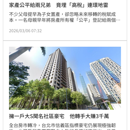
家產公平給兩兄弟 竟埋「高稅」連環地雷
不少父母提早為子女置產，卻忽略未來移轉的稅賦成
本。一名母親早年將房產所有權「公平」登記給兩個兒
子，各持有1/2，結果竟埋下契稅、土增稅、贈與稅等
2026/03/06 07:32
連環地雷。正業地政士事務所所長鄭文在表示，房屋移
轉涉及契稅與增值稅等高額負擔，建議置產應選擇在子
女心智成熟且穩定就業後，避免當年好意變成燙手山
芋。（陳韋帆）
擁一戶大S聞名社區豪宅 他轉手大賺3千萬
全台房市轉冷，台北市信義區指標豪宅仍展現極強韌