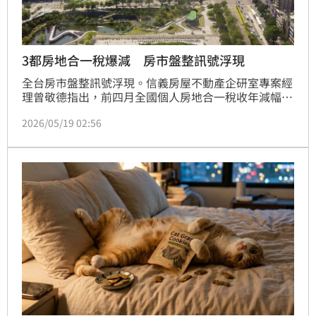
3都房地合一稅爆減 房市盤整訊號浮現
全台房市盤整訊號浮現。信義房屋不動產企研室專案經
理曾敬德指出，前四月全國個人房地合一稅收年減幅已
收斂至5%，中南部市場明顯降溫，但雙北市交易動能
2026/05/19 02:56
相對穩健，稅收呈現逆勢成長。他認為，稅收降溫背後
代表短期交易減少與房價漲幅收斂，這對整體房市發展
而言可能更為健康。（陳韋帆）