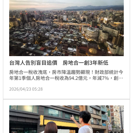
台灣人告別盲目追價 房地合一創3年新低
房地合一稅收洩底，房市降溫趨勢顯現！財政部統計今
年第1季個人房地合一稅收為94.2億元，年減7%，創下
近3年同期新低。信義房屋不動產企研室專案經理曾敬
2026/04/23 05:28
德指出，稅收滑落反映政策引導下交易量萎縮。值得注
意的是，六都表現呈現冷熱分歧，桃園市大減5成最為
慘重，而雙北市則逆勢成長，顯示房市進入盤整期後，
資金與信心仍向核心都會區靠攏。(陳韋帆)