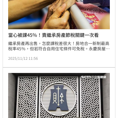
當心被課45％！賣繼承房產節稅關鍵一次看
繼承房產再出售，怎麼課稅差很大！房地合一新制最高
稅率45％，但若符合自用住宅條件可免稅。永慶房屋契
約部資深經理陳俊宏提醒，繼承不動產要懂遺產稅、財
2025/11/12 11:56
產交易所得稅與房地合一稅三大稅務，才能避開高額稅
負。（陳韋帆）