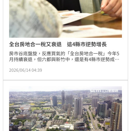
全台房地合一稅又衰退 這4縣市逆勢增長
房市谷底盤旋，反應買氣的「全台房地合一稅」今年5
月持續衰退，但六都與新竹中，還是有4縣市逆勢成
長，包括新竹縣市、台北市、新北市。大家房屋企劃研
2026/06/14 04:39
究室公關襄理賴志昶表示，房地合一稅象徵屋主交易後
的獲利多寡，往年少見衰退，但這波「霸王級房市寒
流」買氣跌至谷底，稅收也明顯減少。（陳韋帆）