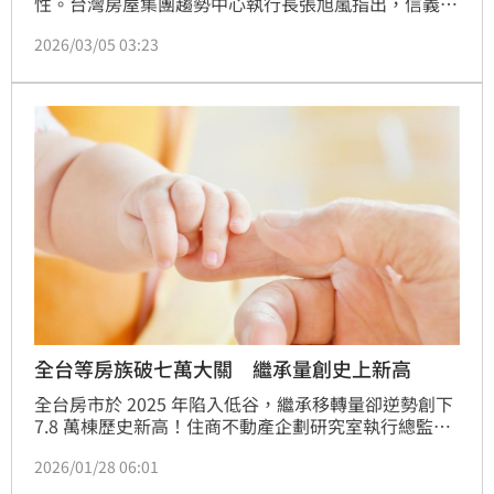
性。台灣房屋集團趨勢中心執行長張旭嵐指出，信義區
2025年至今已出現至少4筆億元級獲利交易。其中，因
2026/03/05 03:23
已故藝人大S以及蕭亞軒等藝人聞名的豪宅社區「台北
信義」，其高樓層戶近期以2.48億元成交，前一手屋主
持有10年後帳面增值3160萬元，增幅達14.6%，展現
核心區域豪宅的增值韌性。（陳韋帆）
全台等房族破七萬大關 繼承量創史上新高
全台房市於 2025 年陷入低谷，繼承移轉量卻逆勢創下 
7.8 萬棟歷史新高！住商不動產企劃研究室執行總監徐
佳馨指出，即使房價雖然在目前氛圍下難再創高，但
2026/01/28 06:01
「高房價、高齡化、低薪資」的雙高一低社會下，繼承
已逐漸成為不少人取得房產的主流管道。（陳韋帆）