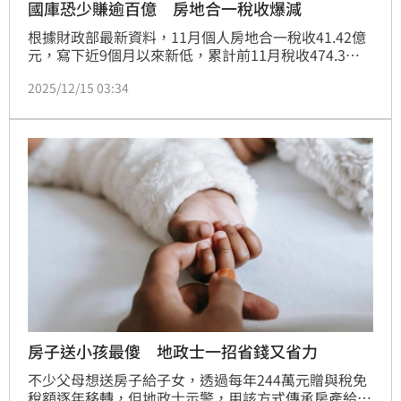
國庫恐少賺逾百億 房地合一稅收爆減
根據財政部最新資料，11月個人房地合一稅收41.42億
元，寫下近9個月以來新低，累計前11月稅收474.3億
元，年減23%。信義房屋不動產企研室專案經理曾敬德
2025/12/15 03:34
表示，推估全年房地合一稅至少年減百億以上，反映市
場交易量衰退及房價脫離上漲期。（陳韋帆）
房子送小孩最傻 地政士一招省錢又省力
不少父母想送房子給子女，透過每年244萬元贈與稅免
稅額逐年移轉，但地政士示警，用該方式傳承房產給小