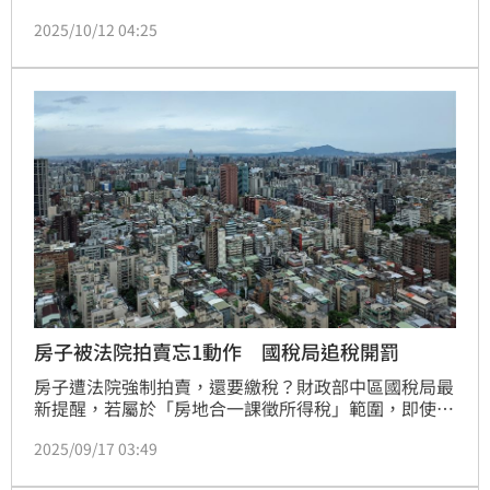
公會全聯會常務監事蕭琪琳提醒，若登載不實，不僅地
2025/10/12 04:25
政士會被罰3萬至15萬元，當事人更可能觸犯刑法「使
公務員登載不實罪」。(陳韋帆)
房子被法院拍賣忘1動作 國稅局追稅開罰
房子遭法院強制拍賣，還要繳稅？財政部中區國稅局最
新提醒，若屬於「房地合一課徵所得稅」範圍，即使拍
賣所得全數被法院分配清償債務、屋主本人沒有拿到半
2025/09/17 03:49
毛錢，也必須在30日內主動申報。近期就有一名民眾因
未依規定申報，被國稅局查獲後補徵稅額高達152萬