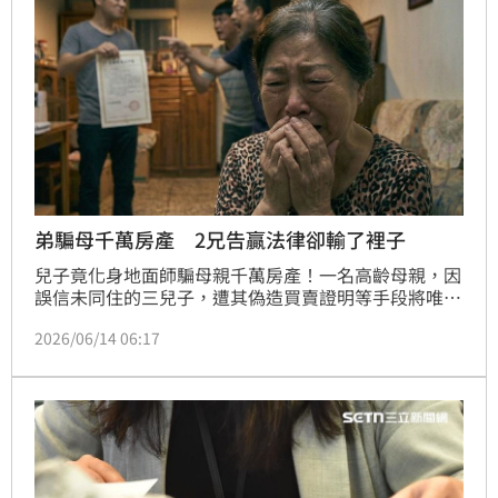
齊漲時代，未來資產增值將回歸地段、交通與實質建設
等基本面。專家建議，現階段應避開投資炒作區域，鎖
定具就業支撐力道的生活圈，並在議價空間擴大時審慎
評估財務能力，理性佈局房地產市場。
弟騙母千萬房產 2兄告贏法律卻輸了裡子
兒子竟化身地面師騙母親千萬房產！一名高齡母親，因
誤信未同住的三兒子，遭其偽造買賣證明等手段將唯一
房產過戶，引爆2個哥哥提告，最終法院判決買賣無
2026/06/14 06:17
效，母親與哥哥們勝訴，不過，正業地政士事務所所長
鄭文在則指出，看似法律勝訴，實則贏了法律輸了裡
子，因為產權恢復原狀後，不動產取得日期出現變更，
未來繼承人出售房屋時，將被迫適用房地合一稅新制，
面臨鉅額稅賦。（陳韋帆）