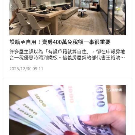
設籍≠自用！賣房400萬免稅額一事很重要
許多屋主誤以為「有設戶籍就算自住」，卻在申報房地
合一稅優惠時踢到鐵板。信義房屋契約部代書王裕鴻指
出，房地合一稅本質為所得稅，國稅局近年查核趨嚴，
2025/12/30 09:11
判斷標準已從單純的戶籍登記，提升至實質的「居住事
實」。即便設籍年資達標，若缺乏水電使用紀錄、學籍
或信用卡帳單等生活足跡，仍可能被認定無居住事實，
導致無法適用免稅額度。（陳韋帆）