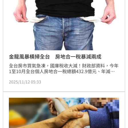
金龍風暴橫掃全台 房地合一稅暴減兩成
全台房市買氣急凍，國庫稅收大減！財政部資料，今年
1至10月全台個人房地合一稅總額432.9億元、年減
23.5%；僅新北市逆勢成長，以117.3億元居冠。住商
2025/11/12 05:33
不動產企劃研究室執行總監徐佳馨表示，政府打炒房手
段一波波，投資買盤全面退潮，房市全面進入「穩持」
時代，房屋交易稅收自然減少，屬正常現象。（陳韋
帆）