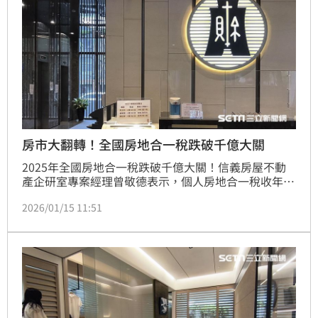
房市大翻轉！全國房地合一稅跌破千億大關
2025年全國房地合一稅跌破千億大關！信義房屋不動
產企研室專案經理曾敬德表示，個人房地合一稅收年減
27%，顯見房貸緊縮政策已收到顯著成效，交易量縮連
2026/01/15 11:51
帶影響稅收；然而，營利事業稅收卻逆勢成長，主因在
於建築物移轉時才繳納，反映的是數年前預售推案熱銷
的市況。（陳韋帆）