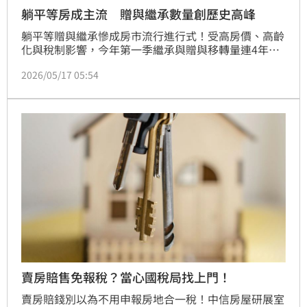
躺平等房成主流 贈與繼承數量創歷史高峰
躺平等贈與繼承慘成房市流行進行式！受高房價、高齡
化與稅制影響，今年第一季繼承與贈與移轉量連4年突
破3.4萬棟。大家房屋企劃研究室公關襄理賴志昶指
2026/05/17 05:54
出，無償取得房產比例正穩定上升，顯示長輩正加速轉
移房產進行資產配置。另一方面，第一季拍賣移轉量探
十年次低，市場並未出現明顯斷頭潮，屋主遇資金困難
多能在市場順利轉手。（陳韋帆）
賣房賠售免報稅？當心國稅局找上門！
賣房賠錢別以為不用申報房地合一稅！中信房屋研展室