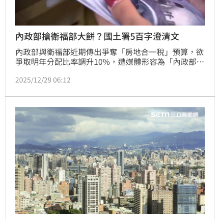
內政部搶衛福部大餅？國土署5百字澄清文
內政部與衛福部近期傳出爭奪「房地合一稅」預算，欲
爭取明年分配比率調升10%，遭媒體形容為「內政部槓
衛福部，搶房地合一稅大餅」。對此，內政部國土署今
2025/12/29 06:12
（29）日澄清，政府秉持一體精神，爭取預算是為了落
實住宅政策目標，與長照需求相輔相成，旨在共同照顧
多元族群。（陳韋帆）