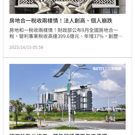
房地合一稅收兩樣情！法人創高、個人崩跌
房地和一稅收兩樣情！財政部公布9月全國房地合一
稅，營利事業稅收高達399.6億元、年增37%，創歷年
同期新高；反觀個人房地合一稅收僅44.5億元，年減
2025/10/15 05:58
30%，呈現冰火兩重天局勢。(陳韋帆)