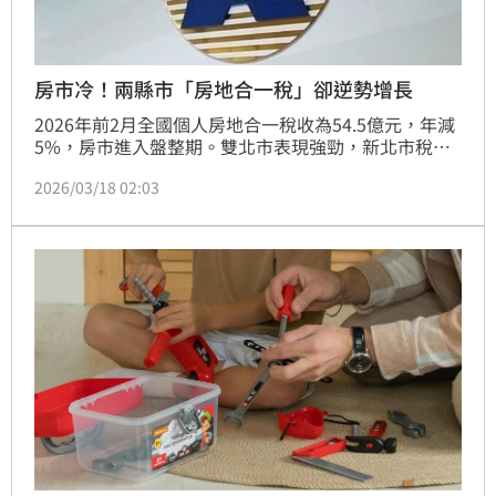
房市冷！兩縣市「房地合一稅」卻逆勢增長
2026年前2月全國個人房地合一稅收為54.5億元，年減
5%，房市進入盤整期。雙北市表現強勁，新北市稅收
17.7億元、年增38%奪下繳稅王，台北市亦有21%漲
2026/03/18 02:03
幅；反觀昔日熱區台中市則因交易量縮，稅收年減達
54%。專家指出，受科技業題材帶動的區域交易轉趨謹
慎，提醒民眾利用重購退稅或免稅額節稅時，須留意實
際居住事實等規範，避免違規遭補稅。（陳韋帆）