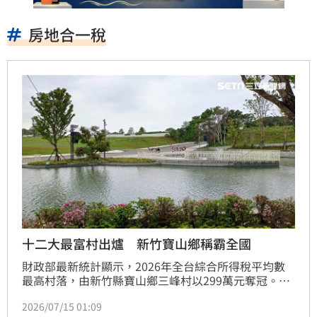
房地合一稅
十二大最富村出爐 新竹寶山鄉稱霸全國
財政部最新統計顯示，2026年全台綜合所得稅平均數
最高村落，由新竹縣寶山鄉三峰村以299萬元奪冠。住
商機構分析，寶山鄉受惠於竹科園區磁吸科技新貴移
2026/07/15 01:09
居，成為名副其實的「最富鄉」，且區域內規劃大量獨