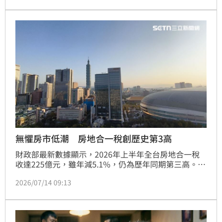
棟透天與別墅，吸引高階主管置產。值得注意的是，榜
單中亦出現連江縣南竿鄉四維村、嘉義縣阿里山鄉中正
村等偏鄉與外島地區，主因是人口基數較少，若有高所
得業者設籍，在低基期下極易大幅拉高平均值，形成數
據上的黑馬現象。此外，新竹竹北房價高漲，剛性買盤
外溢至芎林鄉，顯示科學園區對周邊區域經濟與所得水
準有強大帶動能耐，未來房市發展備受矚目。
無懼房市低潮 房地合一稅創歷史第3高
財政部最新數據顯示，2026年上半年全台房地合一稅
收達225億元，雖年減5.1%，仍為歷年同期第三高。市
場進入盤整期，交易趨冷導致稅收表現兩極化，六都中
2026/07/14 09:13
台北市以17.9%增幅居冠，新北市蟬聯稅收王，而桃
園、台中及台南則呈雙位數衰退。非六都地區因科技園
區效應與高房價外溢，宜蘭、苗栗、雲林及嘉義成為房
市黑馬。住商不動產執行總監徐佳馨表示，房市已告別