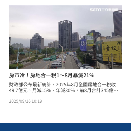
元，還被加罰，讓人看得心驚。
房市冷！房地合一稅1～8月暴減21％
財政部公布最新統計，2025年8月全國房地合一稅收
49.7億元，月減15%、年減30%，前8月合計345億
元，年減幅度高達21%，顯示房市交易量衰退，連帶衝
2025/09/16 10:19
擊稅收表現。(陳韋帆)