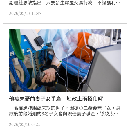
副理莊思敏指出，只要發生房屋交易行為，不論獲利或
虧損，依法皆須向國稅局申報。若未主動備妥買賣契約
2026/05/17 11:49
等單據據實申報，國稅局仍會依職權開立應繳稅單，屆
時恐需花費更多心力舉證復查，得不償失。她提醒，房
屋買賣的財產交易損失，可於未來3年度內繼續申報扣
除其他財產交易所得。（陳韋帆）
他癌末憂前妻子女爭產 地政士兩招化解
一名罹患肺腺癌末期的男子，因擔心二婚後無子女，身
故後前段婚姻的3名子女會與現任妻子爭產，導致太太
失去棲身之所。正業地政士事務所所長鄭文在建議，雖
2026/05/10 04:55
生前贈與在2年內仍會併入遺產稅計算，但為求心安，