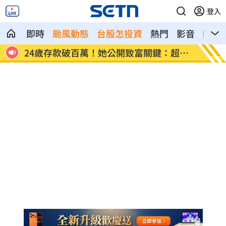
登入
即時
颱風動態
台股怎投資
熱門
影音
熱搜
超孝
這大廠產能利用率衝90% 目標價上看
埃及知
220元