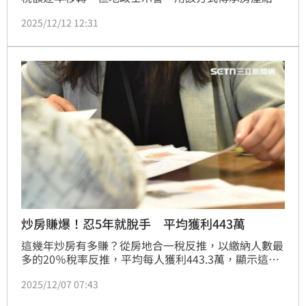
孩，將錯失優惠稅率，而且子女未來出售時，還會面臨
2025/12/12 12:31
高額房地合一稅負，一點都不划算，其實讓孩子乖乖等
「繼承」才是傳承房產的最優選項。（陳韋帆）
炒房賺爆！忍5年就脫手 平均獲利443萬
這幾年炒房有多賺？從房地合一稅反推，以繳納人數最
多的20％稅率反推，平均每人獲利443.3萬，顯示這波
房市多頭，持有房屋超過5年的屋主，資產都出現明顯
2025/12/07 07:43
增值。（陳韋帆）