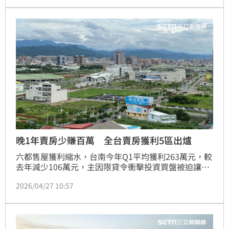
可先將自住房產辦理「夫妻贈與」移轉給太太，其餘不
動產則配合「遺囑」簽立，待身故後再辦理繼承。此舉
不僅完成先生遺願、保障配偶居住權，更能利用舊制節
省房地合一稅。（陳韋帆）
晚1年賣房少賺百萬 全台賣房獲利5區出爐
六都售屋獲利縮水，台南今年Q1平均獲利263萬元，較
去年減少106萬元，主因限貸令衝擊投資買盤被迫讓
利。台中北屯以平均獲利584萬元奪冠，中正區則因稀
2026/04/27 10:57
缺性持有8年獲利549萬元。台灣房屋張旭嵐指出，為
避開房地合一高稅率，屋主傾向持有逾5年，台北自住
客更鎖定6年400萬免稅額規畫以降低成本。(陳韋帆)