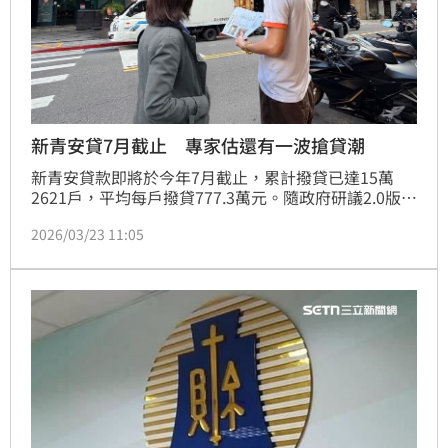
新青安貸7月截止 專家估還有一波搶貸潮
新青安貸款即將於今年7月截止，累計撥貸已達15萬
2621戶，平均每戶撥貸777.3萬元。隨政府研議2.0版方
案，傳出將縮減利率補貼、縮短寬限期並增設「80條
2026/03/23 11:05
款」年齡限制，台灣房屋張旭嵐指出，誘因減少將使首
購族進入冷靜期。資深經理陳定中則分析，由於2.0版
條件趨嚴，第2季預期將湧現一波趕搭末班車的搶貸紅
利。(陳韋帆)