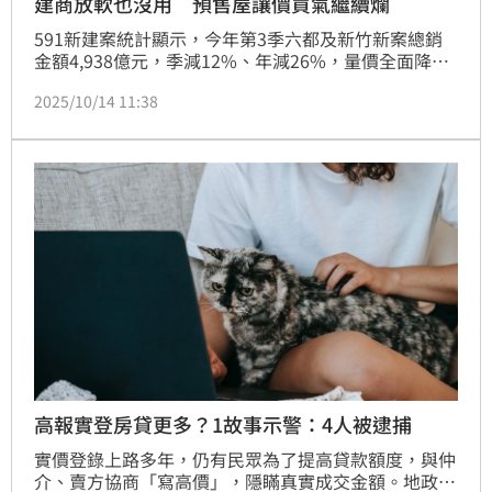
建商放軟也沒用 預售屋讓價買氣繼續爛
591新建案統計顯示，今年第3季六都及新竹新案總銷
金額4,938億元，季減12%、年減26%，量價全面降
溫。進場351件、約2.5萬戶皆較去年同期衰退；全台平
2025/10/14 11:38
均開價60萬元、成交價56萬元，議價率微升至7.2%，
顯示建商雖放軟姿態，買方仍不領情，案場人潮持續萎
縮。(陳韋帆)
高報實登房貸更多？1故事示警：4人被逮捕
實價登錄上路多年，仍有民眾為了提高貸款額度，與仲
介、賣方協商「寫高價」，隱瞞真實成交金額。地政士