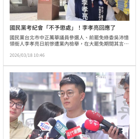
國民黨考紀會「不予懲處」！李孝亮回應了
國民黨台北市中正萬華議員參選人、前罷免綠委吳沛憶
領銜人李孝亮日前慘遭黨內檢舉，在大罷免期間其言行
嚴重損害黨的形象，建議黨中央開除黨籍或撤銷參選資
2026/03/18 10:46
格。台北市黨部昨日召開紀律委員會，考紀委員認為，
以提供資料無法確認李孝亮對國民黨黨形象及其他事項
有確定傷害，因此不予懲處。針對結果，李孝亮今（18
日）受訪表示，由此結果可以得知，這樣無端指控是政
治抹黑與政治操作，希望大家在初選階段能克制，盼黨
內團結。