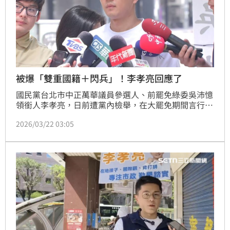
被爆「雙重國籍＋閃兵」！李孝亮回應了
國民黨台北市中正萬華議員參選人、前罷免綠委吳沛憶
領銜人李孝亮，日前遭黨內檢舉，在大罷免期間言行嚴
重損害黨形象，建議黨中央開除黨籍或撤銷參選資格。
2026/03/22 03:05
台北市黨部日前召開紀律委員會，最後決議不予懲處。
然而，一波未平一波又起，李孝亮近日又被爆出擁有雙
重國籍，且涉及兵役問題。對此，李孝亮回應，自己所
有行為都合法，也沒有造假，後續該怎麼做、該負擔什
麼責任，都會去做。