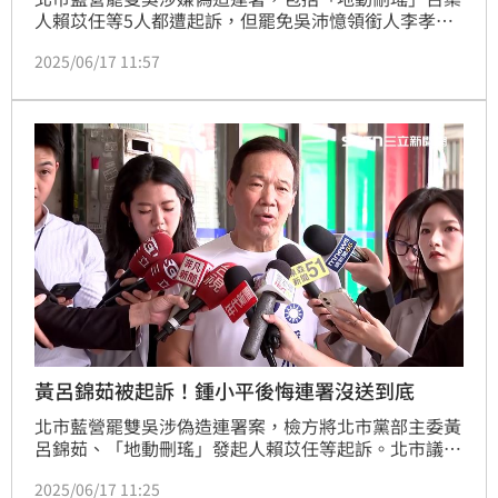
人賴苡任等5人都遭起訴，但罷免吳沛憶領銜人李孝亮
獲不起訴處分，北檢稱，李孝亮2月6日當天在黨部抽
2025/06/17 11:57
菸，無法證明他知悉連署造假一事。北市議員鍾小平今
（17）日表示，應是檢方捉小放大，李孝亮剛來時是趕
鴨子上架，且都是賴苡任主導，李沒法插手、跟區黨部
沒往來，也只能抽菸、休息了。
黃呂錦茹被起訴！鍾小平後悔連署沒送到底
北市藍營罷雙吳涉偽造連署案，檢方將北市黨部主委黃
呂錦茹、「地動刪瑤」發起人賴苡任等起訴。北市議員
鍾小平今（17）日痛斥，檢方和黨內「偏紅側翼」挑撥
2025/06/17 11:25
他和黃呂的感情，他也很後悔當初聽了朱立倫辦公室主