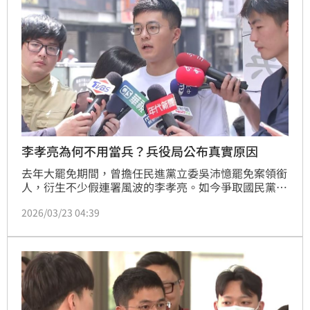
李孝亮為何不用當兵？兵役局公布真實原因
去年大罷免期間，曾擔任民進黨立委吳沛憶罷免案領銜
人，衍生不少假連署風波的李孝亮。如今爭取國民黨提
名，欲參選台北市中正、萬華區議員，近日卻也被起
2026/03/23 04:39
底，他不僅擁有雙重國籍且直至35歲仍未服兵役。不當
兵的原因與資格也引發好奇。今（23）日台北市政府兵
役局回應，李孝亮身分為「僑民」，依照舊制僑民在台
投資1000萬元，可申請暫緩徵兵。