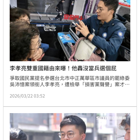
李孝亮雙重國籍由來曝！他轟沒當兵選個屁
爭取國民黨提名參選台北市中正萬華區市議員的罷綠委
吳沛憶案領銜人李孝亮，遭檢舉「損害黨聲譽」案才剛
過關，近日再傳具雙重黨籍逃避兵役，恐違反參選規
2026/03/22 03:52
定。前桃園市議員王浩宇開轟，沒服兵役選個屁！哪有
當選再去當的？