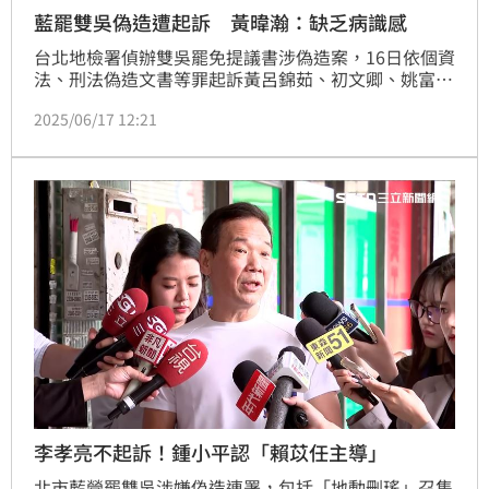
藍罷雙吳偽造遭起訴 黃暐瀚：缺乏病識感
台北地檢署偵辦雙吳罷免提議書涉偽造案，16日依個資
法、刑法偽造文書等罪起訴黃呂錦茹、初文卿、姚富
文、賴苡任、陳奎勳等5人，18人緩起訴，李孝亮、張
2025/06/17 12:21
克晉、張斯綱等9人不起訴。資深媒體人黃暐瀚今
（17）天感嘆，顯示藍營在這次的罷免案中，普遍對於
抄寫名冊沒有任何違法的警覺，而且從黨部主委到幹部
還有志工，竟沒有一人出面質疑「可能違法」？缺乏病
識感的程度，令人驚訝。
李孝亮不起訴！鍾小平認「賴苡任主導」
北市藍營罷雙吳涉嫌偽造連署，包括「地動刪瑤」召集