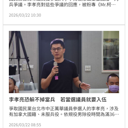
兵爭議。李孝亮對這些爭議的回應，被粉專《Mr.柯學
先生》以近日李貞秀爭議來嘲諷「趕快加入民眾黨就不
2026/03/22 10:30
用放棄雙重國籍了啦」。
李孝亮恐躲不掉當兵 若當選議員就要入伍
爭取國民黨台北市中正萬華議員參選人的李孝亮，涉及
有加拿大國籍、未服兵役。依規役男除役時間為滿36歲
之年的12月31日，1991年出生的李孝亮今（2026）年
2026/03/22 08:55
35歲，若在2026九合一選舉中成功選上議員，得在就