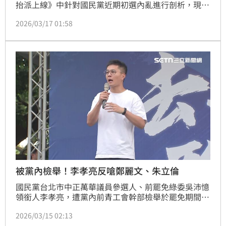
抬派上線》中針對國民黨近期初選內亂進行剖析，現任
立委徐巧芯對新北市議員擬參選人蕭敬嚴發動猛烈抨
2026/03/17 01:58
擊，甚至試圖「往死裡打」，不符合政治常理與比例原
則。他舉民進黨為例，指出綠營大老絕不會親自下場狙
擊基層新人，嘲諷徐巧芯此舉如同「拿愛國者飛彈打無
人機」，不僅難看且缺乏大將之風，更質疑這純粹是為
了個人報復，重傷黨內團結。
被黨內檢舉！李孝亮反嗆鄭麗文、朱立倫
國民黨台北市中正萬華議員參選人、前罷免綠委吳沛憶
領銜人李孝亮，遭黨內前青工會幹部檢舉於罷免期間嚴
重損害黨的形象。對此，李孝亮今（15日）受訪表示，
2026/03/15 02:13
自己17日將到國民黨紀律委會說明，痛批對於不實指控