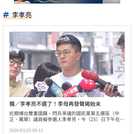
李孝亮
獨／李孝亮不選了！李母再發聲揭始末
近期爆出雙重國籍、閃兵爭議的國民黨第五選區（中
正、萬華）議員擬參選人李孝亮，今（25）日下午在社
群平台上突發聲明，宣布退出今年的市議員選舉。對
2026/03/25 09:15
此，李孝亮的母親表示，因為雙重國籍及兵役問題，為