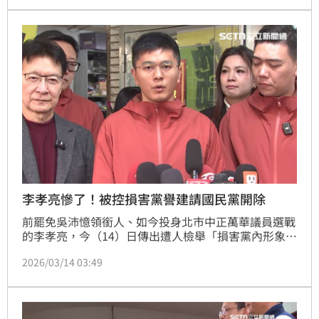
感到寒心、失望、不齒，更反問國民黨主席鄭麗文、前
主席朱立倫，「我在罷免期間到底說過哪一句話，或做
過哪件事，讓國民黨黨譽受到蒙羞、受損？」
李孝亮慘了！被控損害黨譽建請國民黨開除
前罷免吳沛憶領銜人、如今投身北市中正萬華議員選戰
的李孝亮，今（14）日傳出遭人檢舉「損害黨內形象與
公信力」，理由與罷免吳思瑤召集人賴苡任相似，檢舉
2026/03/14 03:49
信更直指李孝亮偽造其單打獨鬥、黨中央不支援的悲情
形象，質疑李孝亮是政治投機份子，並建議國民黨中央
開除之。李孝亮則表示，他下週二要被考紀會約談，若
站出來承擔得到的回報是這樣，只會讓願意站出來的年