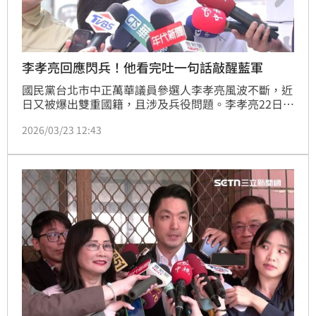
李孝亮回應閃兵！他看完吐一句話敲醒藍軍
國民黨台北市中正萬華議員參選人李孝亮風波不斷，近
日又被爆出雙重國籍，且涉及兵役問題。李孝亮22日親
上火線回應，強調行為合法、沒有造假。然而，時事評
2026/03/23 12:43
論員黃益中看完聲明後，做出精闢解析，給藍營支持者
當頭棒喝。