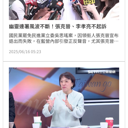
幽靈連署風波不斷！張克晉、李孝亮不起訴
國民黨罷免民進黨立委吳思瑤案，因領銜人張克晉宣布
退出而失敗，在藍營內部引發正反聲音，尤其張克晉退
出的理由，竟是看到已故母親的名字出現在連署書中。
2025/06/16 05:23
而罷免吳沛憶案也因件數差3000多份二階無法過關，
領銜人李孝亮獨撐場仍宣告失敗。2人也一度被控涉及
幽靈連署，不過台北地檢署偵案後，認2人犯嫌不足，
皆給予不起訴處分。