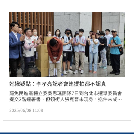
差那麼一點點就達標了。」而志工也安慰李，「我們盡
了最大努力，休息一下再出發」。杜承哲醫師直言，很
好笑嗎？真的，就差那麼一點點。台灣就只差這麼一點
點，就再也不會是台灣了。
她揪疑點：李孝亮記者會連擺拍都不認真
罷免民進黨籍立委吳思瑤團隊7日到台北市選舉委員會
提交2階連署書，但領銜人張克晉未現身，送件未成；
罷免民進黨籍立委吳沛憶連署數未達法定門檻，兩案都
2025/06/08 11:08
不成案。積極協助大罷免的科技專家許華說，看到李孝
亮跟國民黨青年軍的記者會，真的快笑瘋掉！這群只會
抄名單的魯蛇，連擺拍、準備道具都不認真。