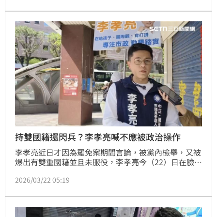
職前辦理放棄加拿大國籍，屆時無僑民緩徵身分的他仍
未達除役年齡，得入伍服兵役。
持雙國籍還閃兵？李孝亮喊不應被政治操作
李孝亮近日才因為罷免案期間言論，被黨內檢舉，又被
爆出有雙重國籍並且未服役，李孝亮今（22）日在臉書
承認有雙重國籍，但堅稱自己相關行為都依法辦理，沒
2026/03/22 05:19
有造假、規避或不實隱匿，也指控責任問題不該被片面
放大。