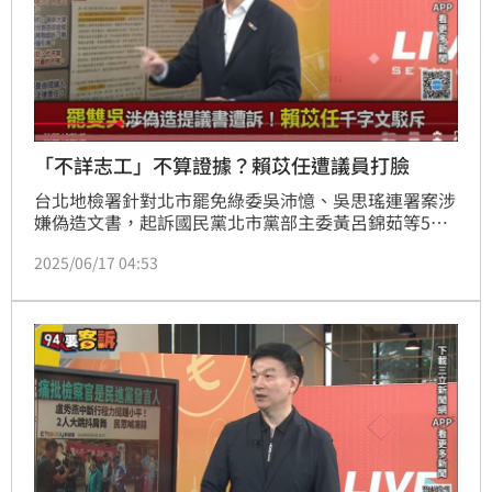
「不詳志工」不算證據？賴苡任遭議員打臉
台北地檢署針對北市罷免綠委吳沛憶、吳思瑤連署案涉
嫌偽造文書，起訴國民黨北市黨部主委黃呂錦茹等5
人。其中，身為被告的賴苡任發文痛批，檢方起訴書裡
2025/06/17 04:53
稱他「指導不詳志工抄寫名冊」，所謂「不詳」查無此
人、無人出面作證，也無具體證據，故他無法接受這種
指控。台北市議員苗博雅打臉，檢察官有在起訴書中整
理出抄寫連署書的名單，並非「查無此人」之意。賴苡
任繼續學民眾黨「白色力量」的講法為自己辯護，以後
量刑恐判更重。