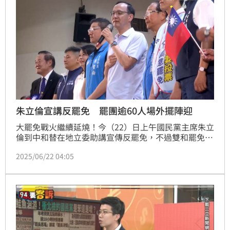
輕人越來越心寒。
朱立倫宣講反罷免 罷團逾60人場外擺陣迎
大罷免戰火繼續延燒！今（22）日上午國民黨主席朱立
倫到中和替在地立委助講宣傳反罷免，不過雙和罷免團
隊也不甘示弱，直接到宣講的場合外頭高舉反對布條。
2025/06/22 04:05
而另一方面，藍營在前一天的大造勢，也屢屢爆出失言
新爭議！