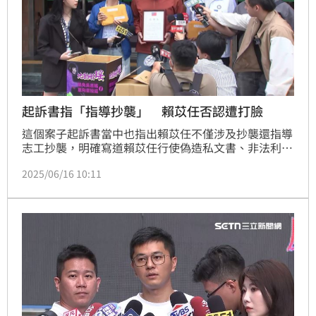
起訴書指「指導抄襲」 賴苡任否認遭打臉
這個案子起訴書當中也指出賴苡任不僅涉及抄襲還指導
志工抄襲，明確寫道賴苡任行使偽造私文書、非法利用
個人資料等、涉案程度很深，狠狠打臉他先前說，自己
2025/06/16 10:11
沒有抄襲的說法。