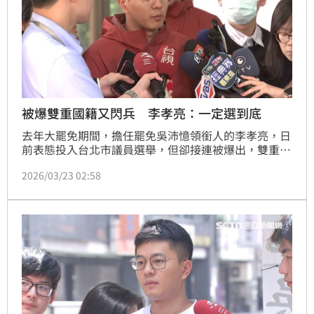
被爆雙重國籍又閃兵 李孝亮：一定選到底
去年大罷免期間，擔任罷免吳沛憶領銜人的李孝亮，日
前表態投入台北市議員選舉，但卻接連被爆出，雙重國
籍與「閃兵」爭議，引發外界質疑。是否退選？今
2026/03/23 02:58
（23）日李孝亮最新表態，自己一定會選到底！