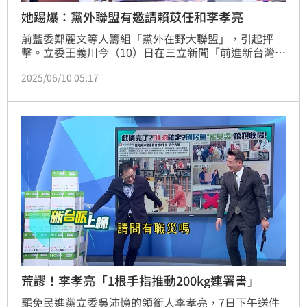
她踢爆：黨外聯盟有邀請賴苡任和李孝亮
前藍委鄭麗文等人籌組「黨外在野大聯盟」，引起抨
擊。立委王義川今（10）日在三立新聞「前進新台灣」
節目稱，這群人絕對敢說「中國好棒棒、我們沒有要反
2025/06/10 05:17
共」；資深媒體人邱明玉則踢爆，她接獲消息稱「黨外
在野大聯盟」有邀請賴苡任和李孝亮出席成立記者會，
但不知兩人是否會現身。
荒謬！李孝亮「1根手指推動200kg連署書」
罷免民進黨立委吳沛憶的領銜人李孝亮，7日下午送件