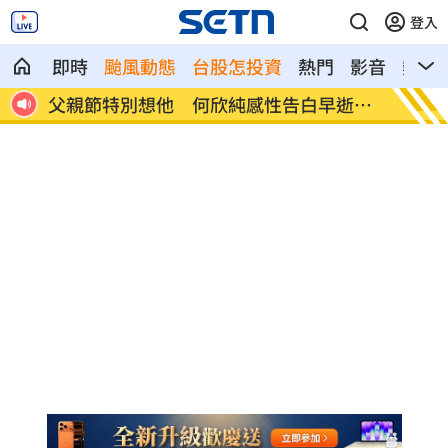
登入
即時
颱風動態
台股怎投資
熱門
影音
熱搜
逝父
參加教召辱罵士官長3字…1原因比一般人
BLAC
慘
問題