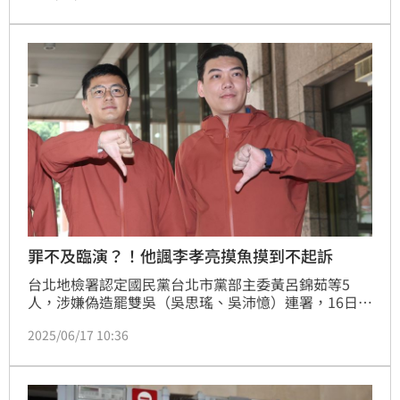
任江俊霆的意見，沒有將連署送到底，大嘆「陰錯陽差
沒救到黃呂，當時抗命說不定是好的，是不是黃呂也沒
有牢獄之災、小朋友也不會受傷？」
罪不及臨演？！他諷李孝亮摸魚摸到不起訴
台北地檢署認定國民黨台北市黨部主委黃呂錦茹等5
人，涉嫌偽造罷雙吳（吳思瑤、吳沛憶）連署，16日依
偽造文書等罪起訴。而罷免吳沛憶團體「憶事吳成」領
2025/06/17 10:36
銜人李孝亮，則因2月6日送件當天都在黨部抽菸，無法
證明知悉造假一事，給予不起訴處分。對此，網紅四叉
貓說，李孝亮固然對罷免活動充滿熱情，但是罷免的本
質、行政流程、法律規範......他完全不懂！「摸魚摸到