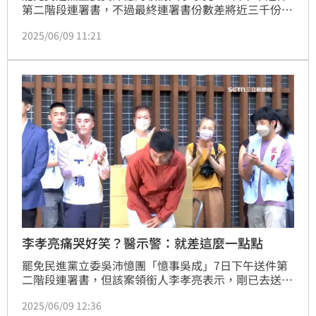
第二階段連署書，不過最終連署書份數差將近三千份，
而宣告罷免失敗。不過三立政論節目《新台派上線》主
2025/06/09 11:21
持人李正皓，以及資深媒體人鍾年晃，卻看出李孝亮等
人的「連署書藏貓膩」，200多公斤的紙箱不但能輕鬆
推著走，而且差點被風吹走、一壓就會扁。
李孝亮痛哭好笑？醫示警：就差這麼一點點
罷免民進黨立委吳沛憶團「憶事吳成」7日下午送件第
二階段連署書，但該案領銜人李孝亮表示，剛已去送
件，但因為份數差了3000多份左右，因此未達標。李
2025/06/09 12:36
孝亮走回選委會大樓後，抱著志工哭了，且還說：「就