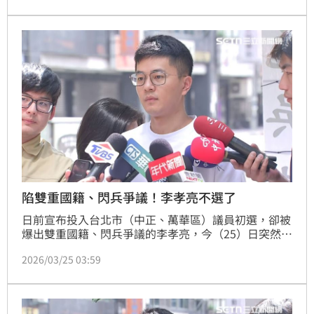
了不想讓國民黨為難，顧全大局，因此李孝亮經過一夜
思考，今天告知退選的決定。李母並且為李孝亮大抱不
平，質疑國民黨內沒有人幫李孝亮就算了，還有人不斷
爆料傷害他，因此對於李孝亮退選，她也鬆了一口氣。
陷雙重國籍、閃兵爭議！李孝亮不選了
日前宣布投入台北市（中正、萬華區）議員初選，卻被
爆出雙重國籍、閃兵爭議的李孝亮，今（25）日突然宣
布，將不參與今年市議員選舉，強調會先專注於將相關
2026/03/25 03:59
問題完整地處理。至於具體上是什麼問題，他則沒有多
說。