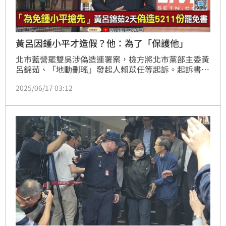
黃呂因鍾小平才造假？他：為了「保護他」
北市藍營罷雙吳涉偽造連署案，檢方將北市黨部主委黃
呂錦茹、「地動刪瑤」發起人賴苡任等起訴。起訴書中
揭露，黃呂錦茹因擔心國民黨台北市議員鍾小平會搶先
2025/06/17 03:12
連署送件罷免吳沛憶，因此2月5日晚間6時許開會拍板
抄錄名冊，名冊由黨部提供。對此，桃園市議員于北辰
提出質疑，若台北的案子是因為黃呂個人恩怨，那其他
黨部怎也不約而同採取同樣手法觸法？他認為鍾小平只
是個斷點，黃呂目的在扛黨主席朱立倫的刑責。