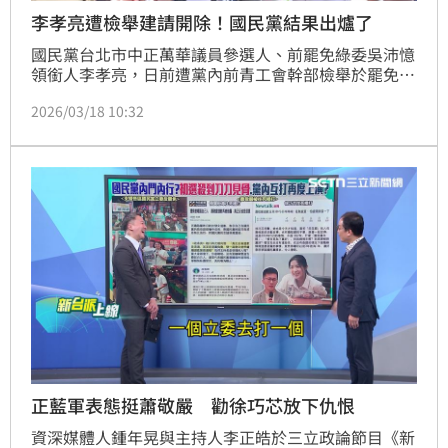
李孝亮遭檢舉建請開除！國民黨結果出爐了
國民黨台北市中正萬華議員參選人、前罷免綠委吳沛憶
領銜人李孝亮，日前遭黨內前青工會幹部檢舉於罷免期
間嚴重損害黨的形象。對此，國民黨台北市黨部於昨召
2026/03/18 10:32
開紀律委員會，針對李孝亮遭檢舉「損害黨之聲譽」、
「惡意攻擊黨內同志」、「違反政治倫理」，考紀委員
認為，「以提供資料無法確認其對本黨形象及其他事項
有確定傷害，不予懲處」。
正藍軍表態挺蕭敬嚴 勸徐巧芯放下仇恨
資深媒體人鍾年晃與主持人李正皓於三立政論節目《新