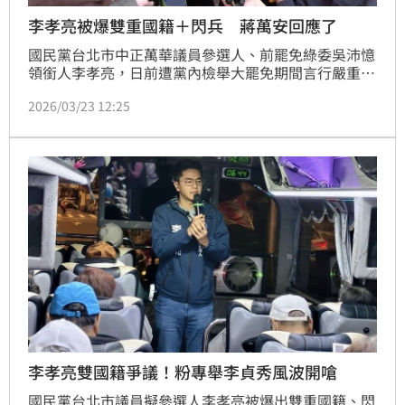
李孝亮被爆雙重國籍＋閃兵 蔣萬安回應了
國民黨台北市中正萬華議員參選人、前罷免綠委吳沛憶
領銜人李孝亮，日前遭黨內檢舉大罷免期間言行嚴重損
害黨形象，建議開除黨籍或撤銷參選資格，但台北市黨
2026/03/23 12:25
部最終決議不予懲處。然而，他近日又被爆出擁有雙重
國籍、閃兵役。對此，台北市長蔣萬安今（23）日表
示，兵役局已經有對外說明，黨部也有相關機制。
李孝亮雙國籍爭議！粉專舉李貞秀風波開嗆
國民黨台北市議員擬參選人李孝亮被爆出雙重國籍、閃