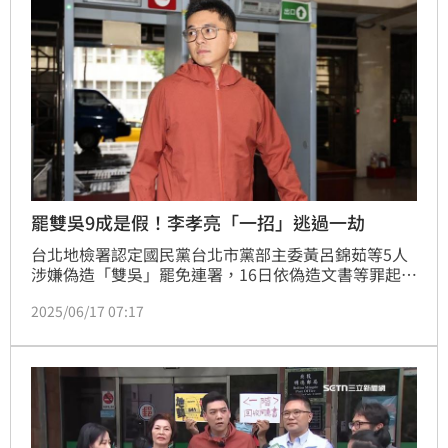
不起訴也是很厲害啦 XDDD」。
罷雙吳9成是假！李孝亮「一招」逃過一劫
台北地檢署認定國民黨台北市黨部主委黃呂錦茹等5人
涉嫌偽造「雙吳」罷免連署，16日依偽造文書等罪起
訴。31名被告中有15人為藍營志工，因年邁視衰，抄
2025/06/17 07:17
寫名冊時一度抄到須相互點眼藥水，還有人幾近崩潰，
均獲得緩起訴寬典；罷免吳沛憶團體「憶事吳成」領銜
人李孝亮則因2月6日送件當天都在黨部抽菸，無法證明
知悉造假一事，給予不起訴處分。