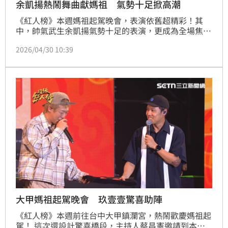
余凱揚熱鬧舞曲獻媽祖 氣勢十足掀高潮
《紅人榜》本週媽祖起駕晚會，表演依舊超精彩！其
中，帥氣武生余凱揚氣勢十足的表演，更成為全場焦
點。他再次與鐵四帝攜手合作，誠意滿滿唱跳《轟動武
2026/04/30 10:39
林》，融合武術元素與動感舞曲，不僅大秀身段，更加
入耍大旗橋段， 讓觀眾看得目不轉睛，也成功將晚會
氣氛推向最高點！
大甲媽祖起駕晚會 玖壹壹驚喜助陣
《紅人榜》本週前往台中大甲鎮瀾宮，熱鬧歡慶媽祖起
駕！ 這次還設計驚喜橋段，主持人蔡昌憲邀請到本土