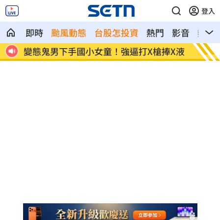
登入
即時
颱風動態
台股怎投資
熱門
影音
熱搜
X液
白海豚未放假蔣萬安推陸警 沈伯洋揭關
右翼總
鍵
案