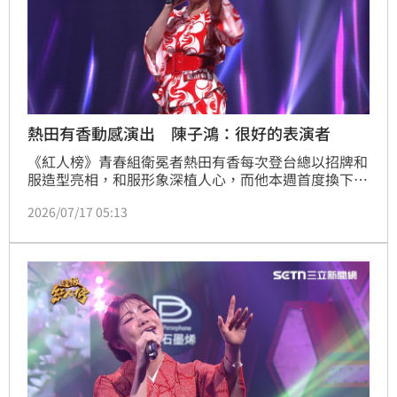
熱田有香動感演出 陳子鴻：很好的表演者
《紅人榜》青春組衛冕者熱田有香每次登台總以招牌和
服造型亮相，和服形象深植人心，而他本週首度換下和
服、改穿私服登台！他也再次展現全新樣貌，選唱詹雅
2026/07/17 05:13
雯經典歌曲《心情歌路》，搭配輕快動感表演，自信展
現不同以往的舞台魅力，讓現場觀眾與評審眼睛為之一
亮！熱田有香不僅唱功依舊穩健，更展現豐富的舞台感
染力，就連評審陳子鴻也給予高度肯定，大讚：「你是
一個很好的表演者！」，究竟這次他能否再創下高分
呢？