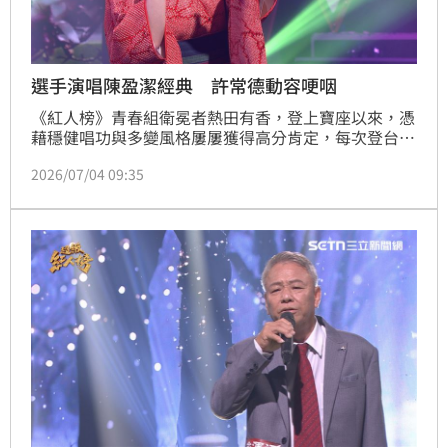
選手演唱陳盈潔經典 許常德動容哽咽
《紅人榜》青春組衛冕者熱田有香，登上寶座以來，憑
藉穩健唱功與多變風格屢屢獲得高分肯定，每次登台都
帶給觀眾不同驚喜！本週選唱陳盈潔經典歌曲《世間一
2026/07/04 09:35
日情海一年》，以溫暖細膩的歌聲詮釋歌曲情感，再次
展現穩健唱功。她真摯動人的演出深深感染現場，也勾
起評審許常德的回憶。許常德分享，陳盈潔當年演唱這
首歌時的神情，至今仍深深留在他的腦海中，而熱田有
香這次的詮釋，更讓他忍不住大讚：「你有唱出老師當
時的感覺！」讓他