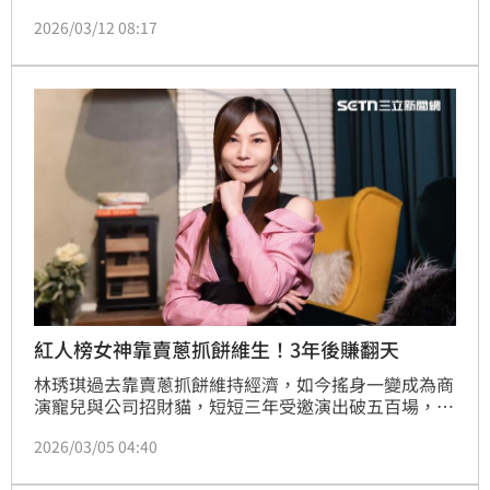
程，更為了夢想，在收入不固定的日子幾乎一天一餐，
2026/03/12 08:17
也依舊不放棄唱歌的夢想，就是希望有一天能被更多人
聽見。他這次特別改編經典歌曲《我是一隻小小鳥》深
情唱出自己追夢故事，更讓評審詹雅雯聽完後動容大
讚：「你唱得太好了，我真的很喜歡！」更直言看好他
未來發展，相信他一定會成功！而車輪戰在即，鄺澤東
這次能否過關，順利
紅人榜女神靠賣蔥抓餅維生！3年後賺翻天
林琇琪過去靠賣蔥抓餅維持經濟，如今搖身一變成為商
演寵兒與公司招財貓，短短三年受邀演出破五百場，馬
年開春演出更是大豐收。日前，她與吳俊宏應邀在新加
2026/03/05 04:40
坡舉辦元宵演唱會，舞台上紅包滿天飛，現場尖叫聲不
斷，彰顯兩人超高人氣與舞台魅力，也再次展現林琇琪