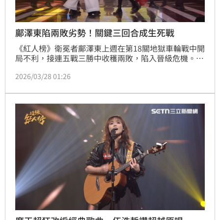
鄺澤東陷兩敗劣勢！關鍵三回合成生死戰
《紅人榜》衛冕者鄺澤東上週在第18關地獄車輪戰中開
局不利，接連五戰三勝中收穫兩敗，陷入晉級危機。而
他必須在本週其餘三回合中全數獲勝，才可晉級第19關
2026/03/28 01:26
地獄車輪戰！面對背水一戰，鄺澤東火力全開，挑戰唱
跳曲目《我的心裡只有你沒有他》，以反差演出驚艷全
場，讓評審詹雅雯直呼：「原來你很可以，不管輸贏，
你以後一定會紅！」