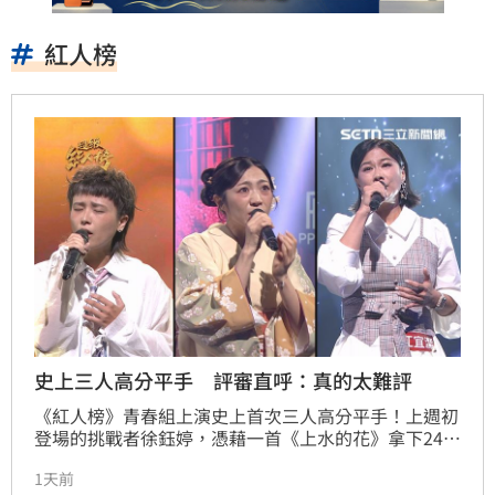
紅人榜
史上三人高分平手 評審直呼：真的太難評
《紅人榜》青春組上演史上首次三人高分平手！上週初
登場的挑戰者徐鈺婷，憑藉一首《上水的花》拿下24.6
高分，與熱田有香、江宜潔形成節目開播以來首次三人
1天前
同分的激烈局面，本週三人再度正面交鋒，分出勝負！