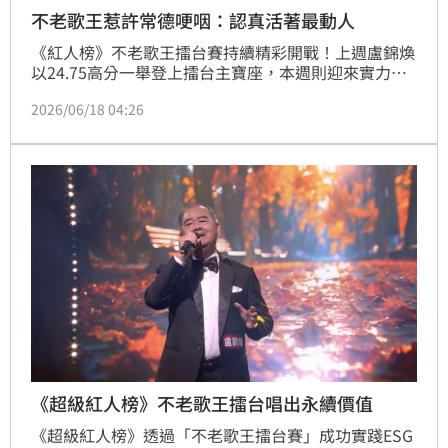
不老歌王惹許常德哽咽：認真活著最動人
《紅人榜》不老歌王擂台賽持續精彩開戰！上週盧錦煥
以24.75高分一舉登上擂台主寶座，本週則迎來實力不
容小覷的挑戰者俞運通。俞運通曾在工作時，左手被機
2026/06/18 04:26
器重壓導致失去知覺，但他沒有因此向命運低頭，反而
積極轉換跑道，勇敢展開新人生！這次他選唱經典歌曲
《同心行同路》，將人生歷練融入歌聲之中，真摯演出
感動全場，評審許常德更忍不住哽咽表示：「看到你經
歷這麼大的難關，現在還能站上舞台，我覺得你很厲
害！只有認真活
《超級紅人榜》不老歌王擂台唱出永續價值
《超級紅人榜》透過「不老歌王擂台賽」成功實踐ESG