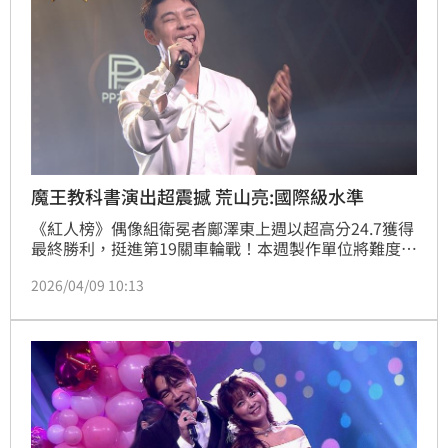
魔王教科書演出超震撼 荒山亮:國際級水準
《紅人榜》偶像組衛冕者鄺澤東上週以超高分24.7獲得
最終勝利，挺進第19關車輪戰！本週製作單位將難度再
升級，找來同是選秀出身的高手，與鄺澤東展開對決！
2026/04/09 10:13
其中踢館魔王葉秉桓，一開口就讓全場起雞皮疙瘩，用
超高技巧轉音演唱《黃昏的故鄉》，帶出滿滿地層次
感，更是讓評審荒山亮聽到完全陶醉，忍不住狂讚：
「這是國際級的R&B，亞洲沒有人能贏過你！」超強實
力直接震撼全場！