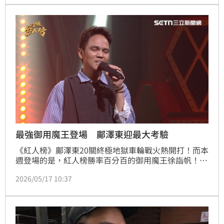
等級！」展現他驚人的歌唱實力！
最強御用魔王登場 鄺澤東迎最大考驗
《紅人榜》鄺澤東20關終極地獄車輪戰火熱開打！而本
週登場的是，紅人榜勝率百分百的御用魔王徐詣帆！過
去六次踢館全數獲勝的他，這回強勢回歸，現場觀眾不
2026/05/17 10:37
禁為鄺澤東捏把冷汗。徐詣帆本次選唱經典歌曲《祝
福》，他細膩深厚唱功與充滿情感的詮釋，再次成功俘
獲評審。評審流氓阿德聽完後更忍不住驚呼：「震
撼！」短短兩字，更是高度肯定他本次的演出！