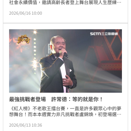
社會永續價值，邀請高齡長者登上舞台展現人生歷練。
節目不僅打破銀髮族刻板印象、促進世代共融，更藉由
2026/06/16 10:00
經典台語歌曲傳承台灣文化資產。這種具備社會包容力
的平台，讓不同背景的素人歌手都能發光發熱，在音樂
中傳遞生命韌性與溫度。此舉為選秀節目樹立典範，展
現出尊重多元世代的永續社會樣貌，讓觀眾深刻感受長
者的才華與活力。
最強挑戰者登場 許常德：等的就是你！
《紅人榜》不老歌王擂台賽，一直是許多觀眾心中的夢
想舞台！而本本週實力非凡挑戰者盧錦煥，初登場選唱
經典歌曲《誰人愛我親像你》，深情獻給一路陪伴在身
2026/06/13 10:36
邊的妻子，感謝她這些年的陪伴，他真摯動人的情感透