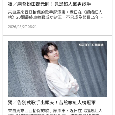
獨／廟會扮田都元帥！竟是超人氣男歌手
來自馬來西亞怡保的歌手鄺澤東，近日在《超級紅人
榜》20關最終車輪戰成功封王，不只成為節目15年來
第15位20關冠軍，更是首位奪冠的大馬男歌手。他接
2026/05/27 06:21
受《三立新聞網》專訪時，也首度分享自己與宮廟文化
結緣的過程，透露如今是神明「田都元帥」義子，近期
更受邀參與「2026信仰生活節－神遊春巡」等一系列
活動。
獨／告別式歌手出頭天！苦熬奪紅人榜冠軍
來自馬來西亞怡保的歌手鄺澤東，近日在《超級紅人