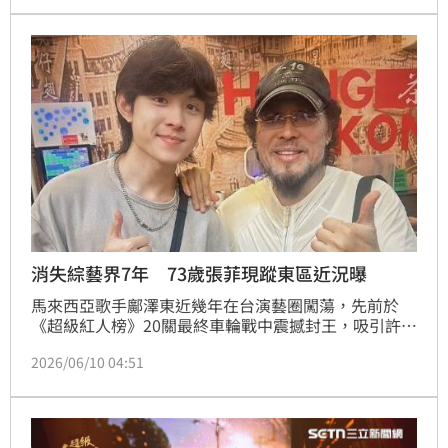
過歌聲完整傳達，不僅感動現場觀眾，更讓主持人忍不
住當場落淚！聽完後，評審許常德更給出極高評價，盛
讚盧錦煥的演唱達到「人歌合一」的境界，還表示：
「感覺你就是原唱！」接著感性地說，正因為有這樣的
演唱，才能讓更多人
消失綜藝界7年 73歲張菲現蹤東區近況曝
馬來西亞歌手鄺澤東近幾年在台演藝圈闖蕩，先前於
《超級紅人榜》20關最終車輪戰中震撼封王，吸引許多
觀眾喜愛，近日，鄺澤東幸運在東區街頭巧遇引退多年
2026/06/10 04:51
的73歲張菲，意外洩露他的真實近況。蔡佩伶報導