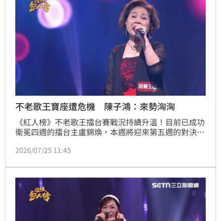
口就被吸引，也唱出了自己的個性！」面對強敵來襲，
熱田有香則選唱《緩
不老歌王寶座遭危機 陳子鴻：來勢洶洶
《紅人榜》不老歌王擂台賽戰況持續升溫！目前已成功
衛冕四週的擂台主盧錦煥，本週將迎來第五週的對決，
本週挑戰者、退休美容美髮師胡賴玉緣來自南投，選唱
2026/07/25 11:45
經典歌曲《淚酒》，讓評審陳子鴻忍不住直呼：「來勢
洶洶！」衛冕之路再添變數！胡賴玉緣自然流露的情感
與親切可愛的舞台魅力，更再次獲得評審陳子鴻高度肯
定，大讚：「恰到好處！」精彩表現也讓盧錦煥的擂台
主寶座面臨不小威脅，究竟他能否順利完成第五週衛
冕？