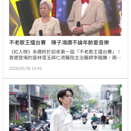
不老歌王擂台賽 陳子鴻讚不論年齡愛音樂
《紅人榜》本週終於迎來第一屆「不老歌王擂台賽」！
首週登場的是林雪玉與仁濟醫院主治醫師李龍騰，兩人
真摯動人的演出感動全場。評審陳子鴻動容表示：「看
2026/05/30 10:41
到你們這個年紀，依然因為熱愛唱歌而站上舞台，真的
很感動！」更坦言希望自己未來也能一直保持對音樂的
熱情。而挑戰者林雪玉，還有另一個特別身分，正是評
審許常德的阿姨！面對熟人登台，許常德幽默表示自己
絕不會因此多給幾分，逗趣發言笑翻全場！