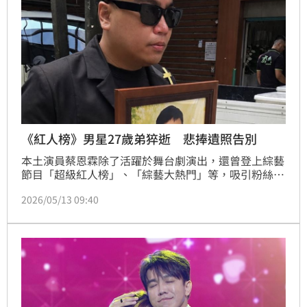
《紅人榜》男星27歲弟猝逝 悲捧遺照告別
本土演員蔡恩霖除了活躍於舞台劇演出，還曾登上綜藝
節目「超級紅人榜」、「綜藝大熱門」等，吸引粉絲喜
愛，而他日前悲痛表示27歲弟弟驟逝，今（13日）弟
2026/05/13 09:40
弟告別儀式圓滿完成，蔡恩霖也發文喊話：「有天會再
相見」。蔡佩伶報導