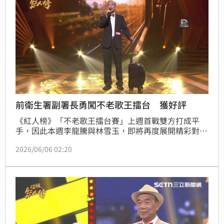
前衛生署副署長勇闖不老歌王擂台 獲好評
《紅人榜》「不老歌王擂台賽」上週首戰雙方打成平
手，因此本週李龍騰與林雪玉，即將再度展開精彩對
決！李龍騰本次選唱《靠站》特地自備行李登台演出，
2026/06/06 02:20
充滿故事感的演唱深深打動評審。他透過歌曲詮釋出人
生的酸甜苦辣，讓評審荒山亮聽完大讚：「在歌聲中聽
出了你的個性，相信你一定是很好的人！」對他的真誠
詮釋給予高度肯定！而林雪玉則以細膩情感唱出人生回
憶，讓評審許常德感動表示：「你有把你的回憶唱出
來，我特別有感覺！」兩