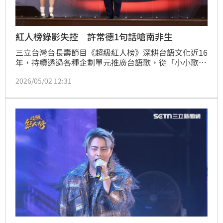
紅人榜錄影失控 許常德1句話嗆南非生
三立台灣台長壽節目《超級紅人榜》深耕台語文化近16
年，持續透過各種企劃單元推廣台語歌，從「小小歌王
擂台賽」、「新住民擂台賽」到「阿兜仔擂台賽」，不
2026/05/02 12:31
斷打破族群界線。去年迎來15週年，製作單位更大動作
啟動全新企劃「超紅新聲代」校園歌唱大賽，首度大規
模走入校園，鎖定年輕世代，盼掀起台語歌新風潮。蔡
維歆