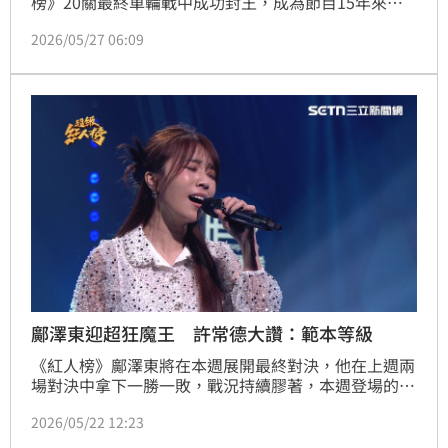
榜》20關最終車輪戰中成功封王，成為節目15年來首
位奪冠的大馬男歌手。他接受《三立新聞網》專訪時，
2026/05/27 06:09
談到自己來台8年闖蕩歌壇的辛酸過程，坦言為了生活
費與學費，曾靠接白場、唱告別式維生，「除了唱歌，
我好像也沒有別的路可以走。」
鄺澤東迎超狂魔王 許常德大讚：範本等級
《紅人榜》鄺澤東將在本週展開最終對決，他在上週兩
場對決中拿下一勝一敗，戰況持續膠著，本週登場的魔
王更是火力全開！其中魔王蔡家蓁，本次選唱高難度歌
2026/05/22 12:23
曲《放手》，將歌曲細節掌控得十分精準，加上他細膩
情感的詮釋，獲得評審許常德大讚：「真的是超級範本