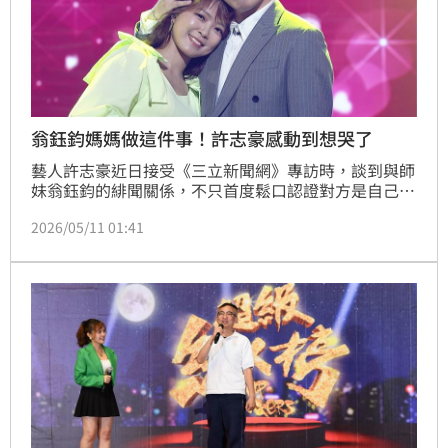
翁鈺鈞媽媽做這件事！許志豪感動到想哭了
藝人許志豪近日接受《三立新聞網》專訪時，談到與師
妹翁鈺鈞的緋聞關係，不只首度鬆口認證對方是自己
「理想型的另一半」，更分享一段讓他感動到差點想哭
2026/05/11 01:41
的故事。原來翁鈺鈞的媽媽，曾親手用公益彩券摺成天
鵝與聚寶盆，一份一份送給幫助過家裡的人，背後那份
感恩與用心，也讓許志豪深受震撼。