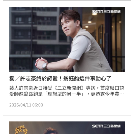
點歌》，再次以爆發力唱功與特色嗓音驚艷全場！評審
伍浩哲表示：「男歌女唱本來就有難度，能在短時間內
將歌曲詮釋到這樣的程度，真的非常厲害！」
獨／許志豪終於認愛！翁鈺鈞這件事動心了
藝人許志豪近日接受《三立新聞網》專訪，首度鬆口認
愛師妹翁鈺鈞是「理想型的另一半」，更透露今年農曆
除夕雙方家人曾在圓山大飯店同場圍爐，意外形成「見
2026/04/11 06:00
家長」般的溫馨畫面，讓外界對兩人關係再度升溫。