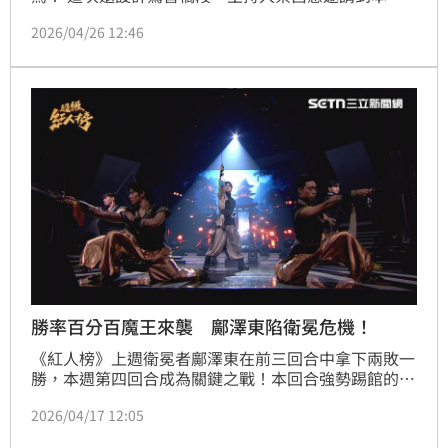
天團玖壹壹成員洋蔥、健志現身助陣！兩人一登場便掀
2026/04/26 12:46
起全場尖叫，與蔡昌憲合唱《一生只督妳一人》，瞬間
點燃現場氣氛。玖壹壹也表示，難得在台中演出，加上
蔡昌憲熱情邀約，立刻義氣相挺答應演出，展現出他們
之間的深厚情誼，更將現場氣氛推向最高潮，讓觀眾嗨
到不行！
勝率百分百魔王來襲 鄺澤東陷衛冕危機！
《紅人榜》上週衛冕者鄺澤東在前三回合中拿下兩敗一
勝，本週第四回合成為關鍵之戰！本回合強勢踢館的魔
王是勝率百分百、分數屢創新高的高分魔王胡繢頤。而
2026/04/17 12:05
兩位來自同鄉的夥伴，本週將在關鍵回合展開激烈對
決，一決勝負！魔王胡繢頤本次選唱高難度歌曲《命運