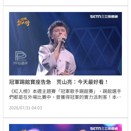
徐鈺婷本週選唱《順仔你著愛讀冊》，再次唱出屬於自
己的特色，江宜潔則帶來《銀角仔》，近乎完美的詮釋
獲得一致好評，熱田有香以《花香》展現細膩動人的歌
聲，再次證明百變的舞台魅力！三人的精彩表現讓評審
陷入兩難，直
冠軍踢館寶座告急 荒山亮：今天最好看！
《紅人榜》本週主題賽「冠軍歌手踢館賽」，踢館選手
們都是在外場比賽中，曾獲得冠軍的實力派刺客！本週
的對決更堪稱節目開播以來最激烈的一場對決，精彩表
2026/07/31 04:03
現讓評審荒山亮忍不住直呼：「今天就是最好看的時
候！」青春組挑戰者徐鈺婷，曾在大型歌唱比賽中獲得
冠軍，實力不容小覷，他本次選唱《上水的花》以爆發
力的歌聲與唱功，讓評審柯智豪讚不絕口：「從你一開