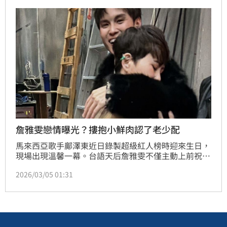
穩健累積的音樂實力與市場號召力。
詹雅雯戀情曝光？摟抱小鮮肉認了老少配
馬來西亞歌手鄺澤東近日錄製超級紅人榜時迎來生日，
現場出現溫馨一幕。台語天后詹雅雯不僅主動上前祝
福，還熱情摟抱合照，笑虧兩人像「老少配」，讓原本
2026/03/05 01:31
有些緊張的鄺澤東當場害羞，畫面逗趣又溫暖。