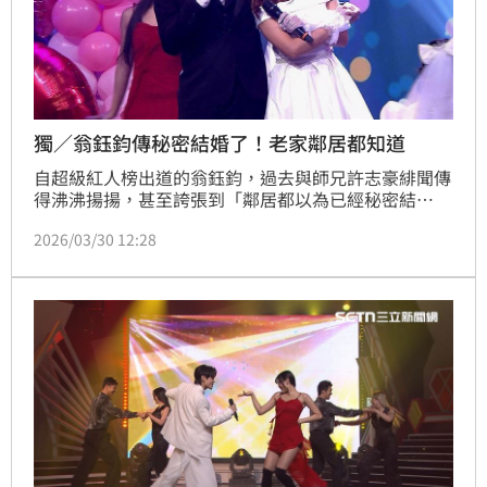
獨／翁鈺鈞傳秘密結婚了！老家鄰居都知道
自超級紅人榜出道的翁鈺鈞，過去與師兄許志豪緋聞傳
得沸沸揚揚，甚至誇張到「鄰居都以為已經秘密結
婚」。接受《三立新聞網》專訪，她首度鬆口回應，坦
2026/03/30 12:28
言連媽媽都被頻頻追問婚事，「大家真的問到我媽都不
知道怎麼回答」，強調目前專心事業，暫無結婚計畫。