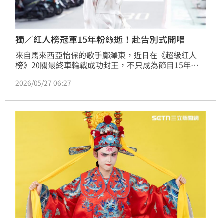
獨／紅人榜冠軍15年粉絲逝！赴告別式開唱
來自馬來西亞怡保的歌手鄺澤東，近日在《超級紅人
榜》20關最終車輪戰成功封王，不只成為節目15年來
第15位闖關成功的冠軍，更是史上首位奪冠的大馬男歌
2026/05/27 06:27
手。他接受《三立新聞網》專訪時，談到一路追夢的歷
程，也提及一位支持自己多年的粉絲母親，因罹癌病
逝，最後還邀請他在告別式上獻唱〈告訴自己〉送別，
讓他至今難忘。