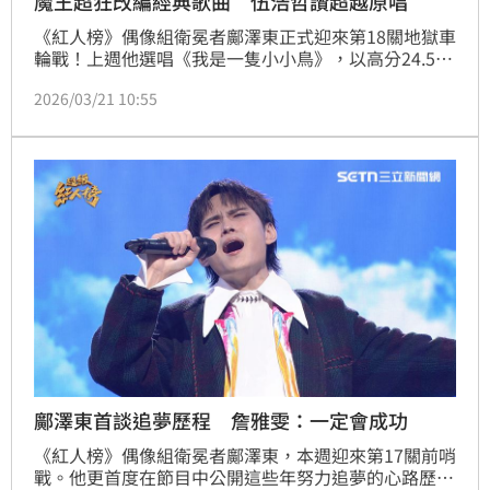
魔王超狂改編經典歌曲 伍浩哲讚超越原唱
《紅人榜》偶像組衛冕者鄺澤東正式迎來第18關地獄車
輪戰！上週他選唱《我是一隻小小鳥》，以高分24.5分
成功晉級！本次製作單位特別為他量身打造比賽主題—
2026/03/21 10:55
「創作歌手」，邀來多位實力堅強的魔王輪番上陣，帶
來高水準改編！首先登場的創作魔王潘信維，擁有許多
知名創作作品的他，選唱自己的創作名曲《無夢無
望》，唱出濃厚個人特色，讓評審詹雅雯大讚：「你唱
的不是歌，是人生！」
鄺澤東首談追夢歷程 詹雅雯：一定會成功
《紅人榜》偶像組衛冕者鄺澤東，本週迎來第17關前哨
戰。他更首度在節目中公開這些年努力追夢的心路歷