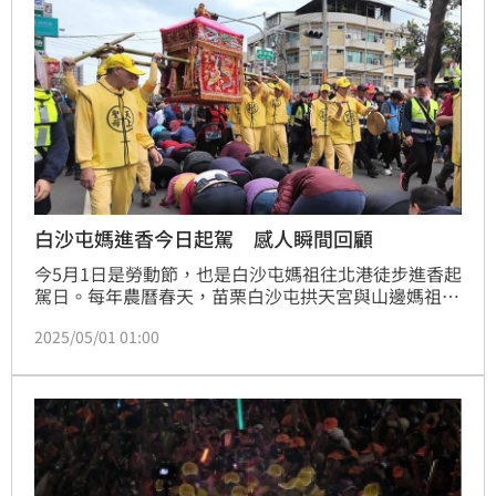
白沙屯媽進香今日起駕 感人瞬間回顧
今5月1日是勞動節，也是白沙屯媽祖往北港徒步進香起
駕日。每年農曆春天，苗栗白沙屯拱天宮與山邊媽祖宮
的媽祖婆進香，總能吸引十多萬名信眾自發跟隨「粉紅
2025/05/01 01:00
超跑」，踏上往北港朝天宮的徒步旅程，在這條充滿汗
水、毅力與信仰的路上，經常發生許多令人動容的故
事。讓我們一起回顧這些感動人心的瞬間吧。