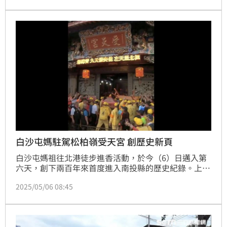
堪稱罕見的神速，展現強勁的信仰動能與團結力量。
白沙屯媽駐駕松柏嶺受天宮 創歷史新頁
白沙屯媽祖往北港徒步進香活動，於今（6）日邁入第
六天，創下兩百年來首度進入南投縣的歷史紀錄。上午
媽祖鑾轎進入南投名間鄉，沿途信眾夾道歡迎，場面熱
2025/05/06 08:45
烈感人。傍晚約17點56分，媽祖鑾轎「粉紅超跑」抵
達松柏嶺受天宮駐駕，與玄天上帝相見歡，成為香燈腳
津津樂道的珍貴畫面。