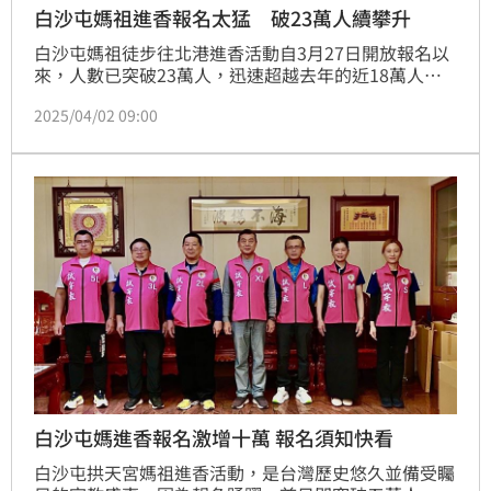
白沙屯媽祖進香報名太猛 破23萬人續攀升
白沙屯媽祖徒步往北港進香活動自3月27日開放報名以
來，人數已突破23萬人，迅速超越去年的近18萬人，
創下拱天宮歷史新高。廟方公告，由於準備的23萬件背
2025/04/02 09:00
心已全數發完，目前僅剩臂章、帽子、毛巾及口罩，因
此費用調整為500元。此外，隨著清明連假開始，預計
報名人數將持續增加。廟方提醒，若遇人潮高峰，現場
可能會有工作人員標示隊伍尾端，後續排隊者因作業時
間不足，當日可能無法受理，請民眾留意拱天宮官方臉
書公告。
白沙屯媽進香報名激增十萬 報名須知快看
白沙屯拱天宮媽祖進香活動，是台灣歷史悠久並備受矚