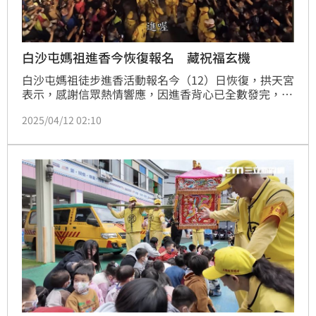
白沙屯媽祖進香今恢復報名 藏祝福玄機
白沙屯媽祖徒步進香活動報名今（12）日恢復，拱天宮
表示，感謝信眾熱情響應，因進香背心已全數發完，現
階段報名將提供臂章、帽子、毛巾及口罩等物資，報名
2025/04/12 02:10
費用調整為500元。主辦單位提醒，報名人潮踴躍，請
依循現場規劃動線，並留意官方臉書公布的最新訊息。