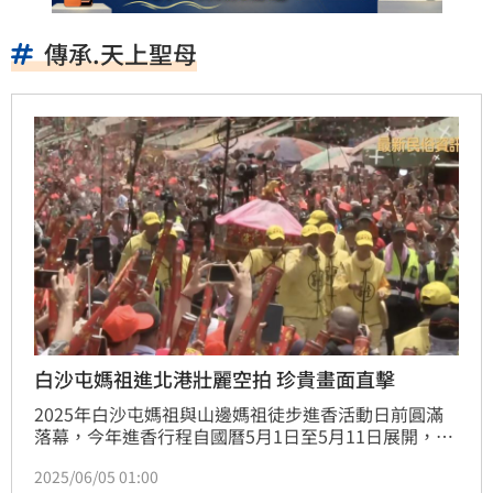
傳承.天上聖母
白沙屯媽祖進北港壯麗空拍 珍貴畫面直擊
2025年白沙屯媽祖與山邊媽祖徒步進香活動日前圓滿
落幕，今年進香行程自國曆5月1日至5月11日展開，由
苗栗通霄白沙屯拱天宮起駕，徒步前往雲林北港朝天
2025/06/05 01:00
宮。報名人數高達32萬人，去程更僅花費約36小時，