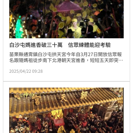
白沙屯媽進香破三十萬 信眾練體能迎考驗
苗栗縣通霄鎮白沙屯拱天宮今年自3月27日開放信眾報
名跟隨媽祖徒步南下北港朝天宮進香，短短五天即突破
二十萬大關，至4月20日累計報名人數已逾30萬人，較
2025/04/22 09:28
去年近18萬人激增逾12萬人。廟方表示，報名將於4月
28日截止，保守估計今年追隨隊伍人數最高可望達32
萬人，再度締造新高。