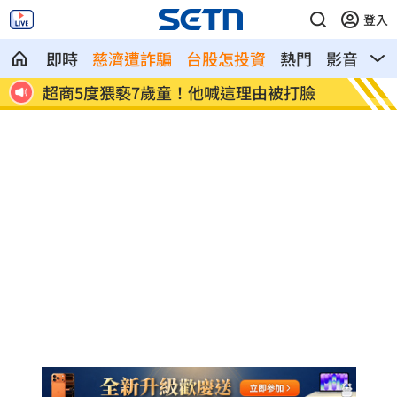
登入
即時
慈濟遭詐騙
台股怎投資
熱門
影音
熱
四雄
超商5度猥褻7歲童！他喊這理由被打臉
Appl
環