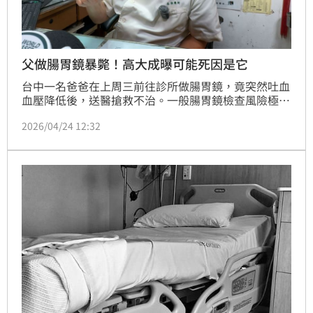
父做腸胃鏡暴斃！高大成曝可能死因是它
台中一名爸爸在上周三前往診所做腸胃鏡，竟突然吐血
血壓降低後，送醫搶救不治。一般腸胃鏡檢查風險極
低，為何會出現這樣的突發狀況。法醫高大成表示，其
2026/04/24 12:32
實家屬有徵詢他，他從初步狀況看起來該名父親一切正
常，腸胃甚至也沒有瘜肉。加上父親當時有吐血的表
徵，他懷疑應該是有動靜脈瘤在胃與食道之間，在檢查
過程中不慎撞破，導致意外發生，高大成強調已經經由
司法解剖，不便進一步表示意見，但腸胃鏡發生死亡意
外在醫學上相當罕見。