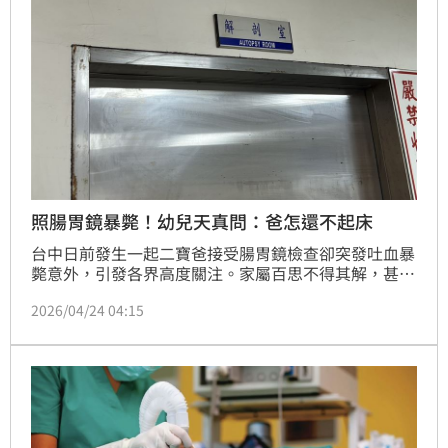
照腸胃鏡暴斃！幼兒天真問：爸怎還不起床
台中日前發生一起二寶爸接受腸胃鏡檢查卻突發吐血暴
斃意外，引發各界高度關注。家屬百思不得其解，甚至
診所方也未給出明確答案。家屬透露，在解剖日面對幼
2026/04/24 04:15
小孩子天真詢問「爸爸怎麼還不起床」，崩潰心碎。