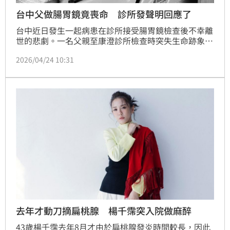
台中父做腸胃鏡竟喪命 診所發聲明回應了
台中近日發生一起病患在診所接受腸胃鏡檢查後不幸離
世的悲劇。一名父親至康澄診所檢查時突失生命跡象，
送醫搶救隔日仍宣告不治。家屬悲痛指控診所至今未致
2026/04/24 10:31
歉慰問，甚至隱藏臉書留言，質疑其用意。對此，康澄
診所昨發聲明回應，對此事件深感關切與不捨，強調已
依醫療流程應對處理，並全力配合司法調查以釐清事
實。診所也指出，基於當事人隱私與避免影響調查，細
節暫無法對外說明。此事件引發社會高度關注，家屬盼
能儘早獲得真相與公道。
去年才動刀摘扁桃腺 楊千霈突入院做麻醉
43歲楊千霈去年8月才由於扁桃腺發炎時間較長，因此