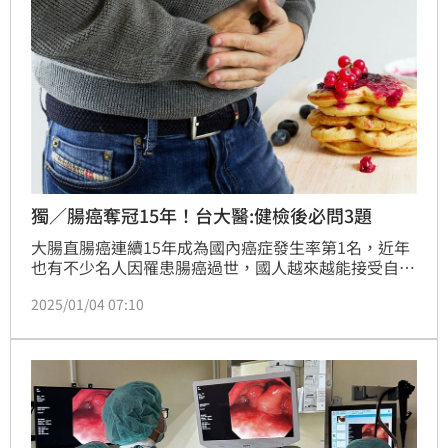
獨／腸癌奪冠15年！台大醫:健檢後必問3題
大腸直腸癌連續15年成為國內癌症發生率第1名，近年
也有不少名人因罹患腸癌過世，國人越來越能接受自費
健檢，以及相關麻醉內視鏡等檢查，來及早預防癌症。
2025/01/04 07:10
不過，台大內科主治醫師提醒民眾，做完健檢、照完大
腸鏡後一定要問「3個問題」，不然可能等於白做檢
查。麻醉科醫師也呼籲，現已有麻醉新藥與新技術，讓
受檢者在衛教溝通後無痛、無懼地接受醫療處置，平安
甦醒也相當重要。（記者：簡浩正）