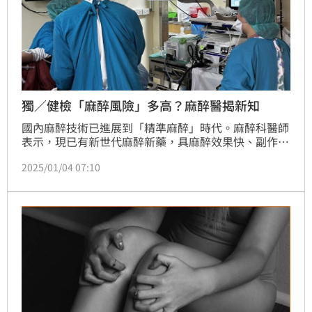
獨／健檢「麻醉風險」多高？麻醉醫揭新知
國內麻醉技術已進展到「精準麻醉」時代。麻醉科醫師
表示，現已有新世代麻醉新藥，具麻醉效果快、副作用
小、不影響肝腎功能等五特性，在醫師的處置下並透過
2025/01/04 07:10
麻醉新藥與新技術，讓受檢者在溝通後無痛、無懼地接
受醫療處置，更凸顯建立「合格麻醉醫師、確知麻醉風
險、術前溝通」的衛教認知重要性。（記者：簡浩正）