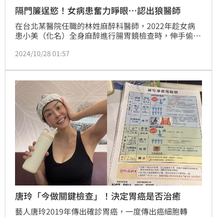
隔門簾逞慾！女病患奮力睜眼…認出狼醫師
在台北某醫院任職的林姓麻醉科醫師，2022年趁女病
患小美（化名）全身麻醉進行腸胃鏡檢查時，伸手偷摸
對方下體；本以為女方不會發現，但仍在藥效未退時，
2024/10/28 01:57
透過門簾認出醫師特徵，事後返家致電醫院控訴此事。
涉案醫師否認犯行，法官認為，他嚴重破壞醫病關係，
審理後依法判1年2個月有期徒刑，可上訴。
唐玲「今做關鍵檢查」！決定胃癌是否治癒
藝人唐玲2019年傳出確診胃癌，一度傳出癌細胞轉