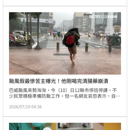
壓，「因為從來沒有不舒服。」未料，2天後男子就因
急性心梗住進加護病房。
颱風假最慘苦主曝光！他剛喝完清腸藥崩潰
巴威颱風來勢洶洶，今（10）日12縣市停班停課，不
少民眾積極準備防颱工作。但一名網友哀怨表示，自己
本來安排10日要健檢照腸胃鏡，沒想到剛喝下第一瓶清
2026/07/10 04:36
腸藥，就被通知「健檢中心停診1天」，需要改期健
檢，讓他相當崩潰。不少人看了笑說，「目前看到最慘
第一名。」