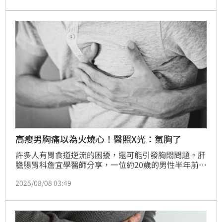
小顆的都沒切。
高瘦男胸痛以為火燒心！醫照X光：氣胸了
許多人有胃食道逆流的困擾，還可能引發胸悶問題。肝
膽腸胃科詹宜學醫師分享，一位約20歲的男性半年前做
過腸胃鏡，當時被診斷為胃食道逆流，在配合藥物治療
2025/08/08 03:49
後，腹脹、胸痛等症狀已明顯改善，不過近日又復發，
檢查後發現是氣胸引起，拖延恐致命。