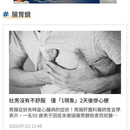
腸胃鏡
壯男沒有不舒服 僅「1現象」2天後慘心梗
胃腸症狀有時是心臟病的症狀！胃腸肝膽科醫師詹宜學
表示，一名50 歲男子因從未做過腸胃鏡檢查而就醫，
但男子從進醫院後血壓（收縮壓）都超過200毫米汞
2026/07/21 11:48
柱，即使休息後也未下降，男子表示，他從未量過血