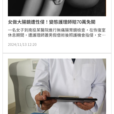
女做大腸鏡遭性侵！變態護理師賠70萬免關
一名女子到南投某醫院進行無痛腸胃鏡檢查，在恢復室
休息期間，遭護理師蕭男假借術後照護機會指侵，女子
嚇得報警提告。案發後，蕭男矢口否認，到了法院才坦
2024/11/13 12:20
承犯行，因為怕被關，還掏出70萬賠償，與受害女子達
成和解。法官審酌後，依因其他相類醫療關係受自己照
護之人利用機會性交罪，判處8月徒刑、緩刑3年，並應
接受6次法治教育；全案可上訴。