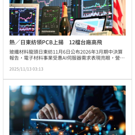
熱／日東紡領PCB上揚 12檔台廠高飛
玻纖材料龍頭日東紡11月6日公布2026年3月期中決算
報告，電子材料事業受惠AI伺服器需求表現亮眼，營業
利益94.54億日圓、年增28.7%，並因固定資產轉讓帶
2025/11/13 03:13
來巨額利益，將全年淨利預測從130億日圓上調至375
億日圓。市場人士透露，日東紡織手中喔有記憶體關鍵
零件，帶動總體訂單暢旺，消息一出引爆日東紡股價連
日大漲，近5個交易日累計飆漲逾5成，激勵台股相關玻
纖布與PCB上游材料多頭表態。