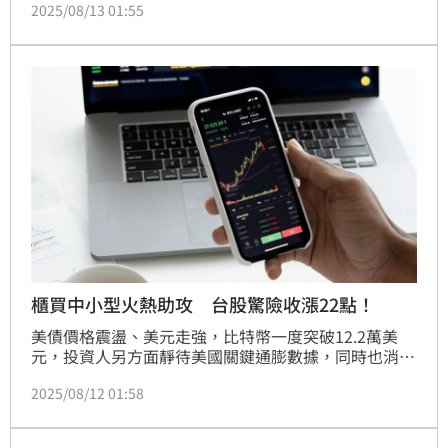
2025/08/13 01:55
（13）日加權指數高開後震盪走揚，終場收漲211.66
點，漲幅0.88%，收在24,370.02點，成交量5,582.23
億元；櫃買指數則上漲0.4%，收在243.33點，成交金
額1,856.14億元，呈現權值與中小型股齊揚的格局。
櫃買中小型火熱助攻 台股驚險收漲22點！
美債價格震盪、美元走強，比特幣一度突破12.2萬美
元，投資人另方面靜待美國關鍵通膨數據，同時也消化
美國總統川普，將中國關稅寬限期延長90天的消息，美
2025/08/12 01:58
股四大指數週一（11）日全數收黑，道瓊跌逾200點。
台股今早開盤小漲，在櫃買指數強力助攻下，大盤終場
小幅收紅，加權指數收在24,158.36點，上漲22.86點，