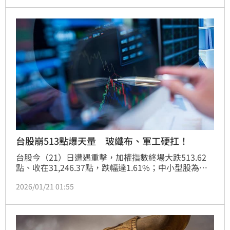
點，費城半導體指數大漲3.18%，激勵全球資金再度回
流股市。台股今（22）日多頭火力全開，加權指數終場
大漲499.71點，收在31,746.08點，漲幅達1.60%，盤
中更一度攻上31,896點、刷新波段新高，成交金額爆出
7,910億元。櫃買指數同步走強，上漲4.66點、收
297.82點，漲幅1.59%，成交金額達2,127億元，反映
中小型股表現同樣活躍。
台股崩513點爆天量 玻纖布、軍工硬扛！
台股今（21）日遭遇重擊，加權指數終場大跌513.62
點、收在31,246.37點，跌幅達1.61%；中小型股為主
的櫃買指數亦下挫4.45點、收293.16點，跌幅1.5%。
2026/01/21 01:55
雙市合計成交金額高達8,689億元與2,368億元，合計逼
近1.1兆元，雙雙再創歷史新高量。全球投資人正面對
川普釋出對歐洲加徵關稅的激烈發言，加劇地緣政治緊
張，引爆避險情緒升溫，美股四大指數全倒，拖累台股
重挫，晶片與電子權值股首當其衝。