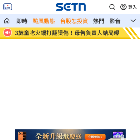
登入
即時
颱風動態
台股怎投資
熱門
影音
熱搜
份」
3歲童吃火鍋打翻燙傷！母告負責人結局曝
宣傳單
關