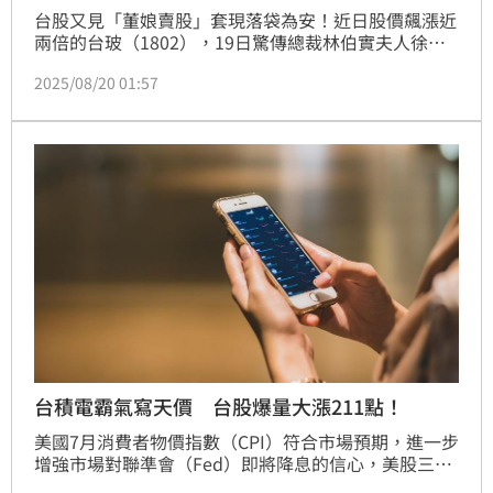
台股又見「董娘賣股」套現落袋為安！近日股價飆漲近
兩倍的台玻（1802），19日驚傳總裁林伯實夫人徐莉
玲，向證交所申報事前轉讓，將於8月22日至9月21日
2025/08/20 01:57
間，透過公開市場交易 轉讓400張持股。不過這董娘賣
股消息一出，又時逢大盤偏弱，台玻股價今（20）日殺
盤中殺近10%跌停，雖一度被打開，但尾盤仍不敵賣壓
灌入跌停價32.4元，逾七千張等賣。
台積電霸氣寫天價 台股爆量大漲211點！
美國7月消費者物價指數（CPI）符合市場預期，進一步
增強市場對聯準會（Fed）即將降息的信心，美股三大
指數週二（12）日全面收高。利多延燒至台股，今