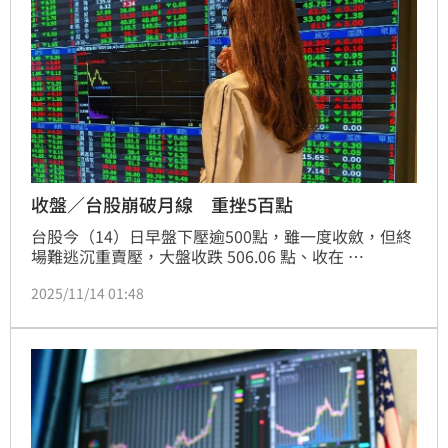
收盤／台股崩破月線 重挫5百點
台股今（14）日早盤下壓逾500點，雖一度收斂，但終
場難逃沉重賣壓，大盤收跌 506.06 點、收在 
27383.33 點，正式跌破月線，且月線呈現明顯下彎，
2025/11/14 01:48
市場情緒瞬間急凍。台積電成為全場最大壓力來源，尾
盤收 1430 元、重跌 30 元，單一權值就吃掉大盤近半
跌點，成交量更爆出 5541 億元，恐慌氣氛瀰漫交易
室。