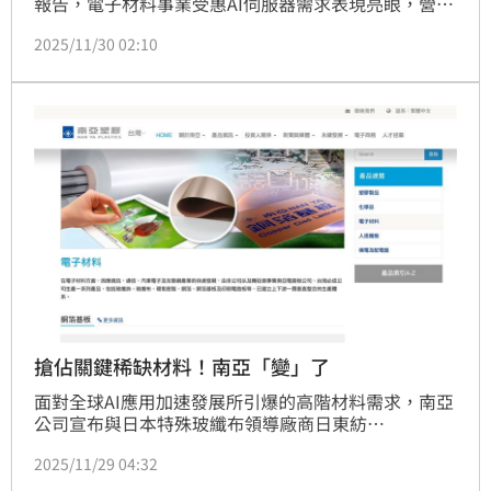
報告，電子材料事業受惠AI伺服器需求表現亮眼，營業
利益94.54億日圓、年增28.7%，並因固定資產轉讓帶
2025/11/30 02:10
來巨額利益，將全年淨利預測從130億日圓上調至375
億日圓。市場人士透露，日東紡織手中握有記憶體關鍵
零件，帶動總體訂單暢旺。
搶佔關鍵稀缺材料！南亞「變」了
面對全球AI應用加速發展所引爆的高階材料需求，南亞
公司宣布與日本特殊玻纖布領導廠商日東紡
（Nittobo）攜手合作，展開特殊玻纖布的策略性聯合
2025/11/29 04:32
生產，擴大供應能量以因應市場高速成長。這項合作不
僅標誌雙方在電子材料領域的重要里程碑，也將進一步