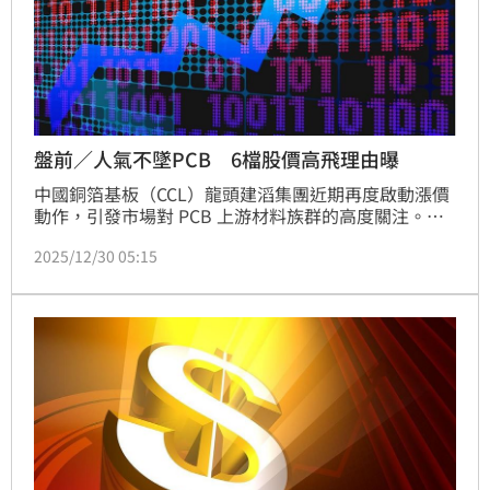
盤前／人氣不墜PCB 6檔股價高飛理由曝
中國銅箔基板（CCL）龍頭建滔集團近期再度啟動漲價
動作，引發市場對 PCB 上游材料族群的高度關注。法
人指出，受原物料成本上升、玻纖布供給持續吃緊，以
2025/12/30 05:15
及 AI 相關需求帶動影響，相關材料價格已難以由廠商
自行吸收，報價調整趨勢明確。法人指出，建滔此次針
對新接訂單調整材料價格，為下半年以來第三度調漲，
累計漲幅已達雙位數水準，帶動 PCB 上游族群走勢轉
強。除反映銅價今年以來大幅上揚外，玻纖布供應吃緊
亦為關鍵因素之一，在 AI 伺服器與高效能運算需求推
升下，材料成本壓力已全面反映於報價端。