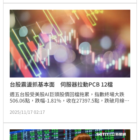
強化台灣在全球AI供應鏈中的競爭地位。
台股震盪抓基本面 伺服器拉動PCB 12檔
週五台股受美股AI巨頭股價回檔拖累，指數終場大跌
506.06點，跌幅-1.81%，收在27397.5點，跌破月線支
撐；本週台股週線連2黑，全週下挫253.91點，週線跌
2025/11/17 02:17
幅-0.92%，平均日均量5901.81億元。三大法人方面則
是全數站在賣方，外資本週賣超981.78億元，已連續第
6週減碼台股，投信單週減持26.48億元，自營商也連續
第2週減碼148.92億元，三大法人合計賣超1157.18億
元。