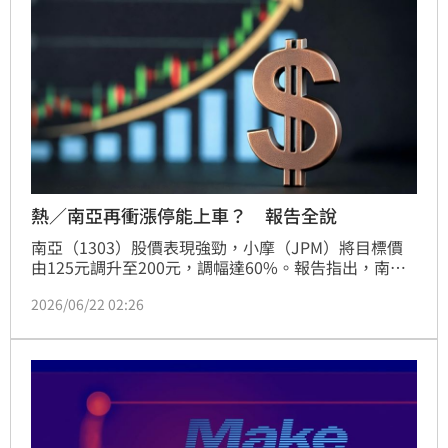
估，隨著高階材料陸續量產，加上半導體與電力應用市
場佈局，南亞全年營運展望樂觀，目標價上看242元，
並預測2026年EPS有望挑戰9元大關，評等維持「買
進」。惟投資人仍需留意中國石化產能外溢及AI資本支
出放緩等潛在市場風險。
熱／南亞再衝漲停能上車？ 報告全說
南亞（1303）股價表現強勁，小摩（JPM）將目標價
由125元調升至200元，調幅達60%。報告指出，南亞
憑藉CCL、銅箔及樹脂等垂直整合優勢，成功從傳統材
2026/06/22 02:26
料轉向高階AI供應鏈，已陸續拿下M7、M8訂單並送樣
NVIDIA M10材料。隨著AI伺服器規格升級，高階產品
價格倍增，預計2028年AI材料營收占比將大幅提升，
帶動電子材料事業營益率創歷史新高，引發市場對其估
值的重新評價。