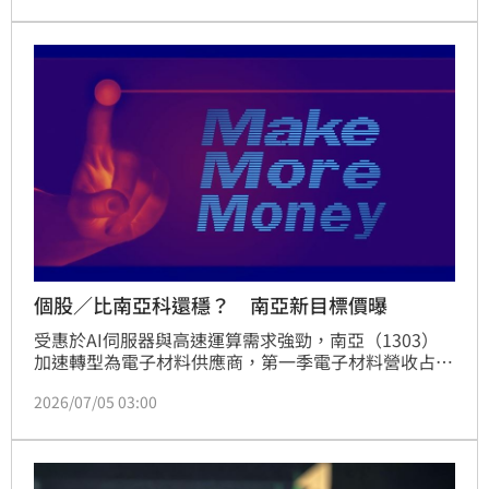
予買進投資評等，目標價228元。儘管石化與聚酯產品
受行情影響成長有限，但電子材料事業具備高階升級動
能，隨M9產品量產及與日東紡合作放量，獲利有望逐
季攀升。展望2027年，本業與業外獲利同步成長，每
股純益上看15.72元。投資人應注意，相關投資建議僅
供參考，決策時須審慎評估市場風險。
個股／比南亞科還穩？ 南亞新目標價曝
受惠於AI伺服器與高速運算需求強勁，南亞（1303）
加速轉型為電子材料供應商，第一季電子材料營收占比
已達52.8%，法人看好其由景氣循環股轉型為電子成長
2026/07/05 03:00
股。南亞積極佈局高階銅箔基板（CCL）及T-glass材
料，並與日商日東紡深化合作，預期高階產能將持續提
升。在電子材料獲利改善與業外投資收益挹注下，南亞
第一季稅後純益年增逾30倍，EPS達1.80元。法人預