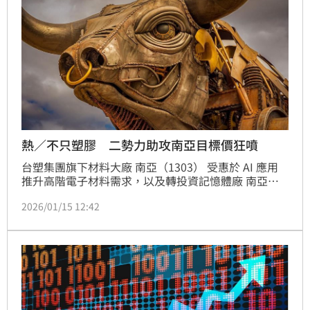
熱／不只塑膠 二勢力助攻南亞目標價狂噴
台塑集團旗下材料大廠 南亞（1303） 受惠於 AI 應用
推升高階電子材料需求，以及轉投資記憶體廠 南亞科
（2408） 獲利大幅回升，法人同步上修 2026 年獲利
2026/01/15 12:42
預估並調高目標價，指出南亞營運重心已由傳統石化轉
向電子材料與業外投資雙引擎。