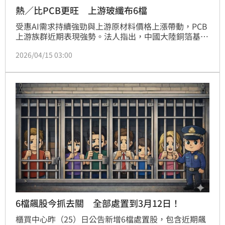
熱／比PCB更旺 上游玻纖布6檔
受惠AI需求持續強勁與上游原材料價格上漲帶動，PCB
上游族群近期表現強勢。法人指出，中國大陸銅箔基板
（CCL）龍頭建滔積層板4月初宣布調漲所有板材及PP
2026/04/15 03:00
價格約10%，為2026年以來第三度調價，顯示產業景
氣維持上行趨勢。
6檔飆股今抓去關 全部處置到3月12日！
櫃買中心昨（25）日公告新增6檔處置股，包含近期飆