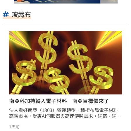
玻纖布
南亞科加持轉入電子材料 南亞目標價來了
法人看好南亞（1303）營運轉型，積極布局電子材料
高階市場，受惠AI伺服器與高速傳輸需求，銅箔、銅箔
基板及玻纖布等產品組合持續優化，加上轉投資南亞科
1天前
獲利貢獻，預估2026年每股純益上看12.75元。法人給