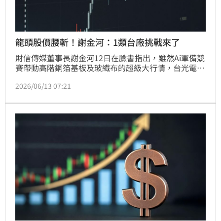
龍頭股價腰斬！謝金河：1類台廠挑戰來了
財信傳媒董事長謝金河12日在臉書指出，雖然Ai軍備競
賽帶動高階銅箔基板及玻纎布的超級大行情，台光電股
價甚至一度大漲到5635元，但壟斷最高階市場的日東
2026/06/13 07:21
紡織股價率先腰斬，讓他直呼不尋常，斷言「玻璃纖維
布的挑戰時刻來了！」