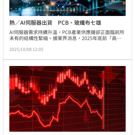
熱／AI伺服器出貨 PCB、玻纖布七雄
AI伺服器需求持續升溫，PCB產業供應鏈卻正面臨前所
未有的結構性緊縮。據業界消息，2025年底前「高階
玻纖布」與「HVLP4銅箔」恐將出現致命缺貨，供需失
2025/10/08 12:05
衡至少延續至2027年底，為AI伺服器與高速通訊設備
的供應鏈投下變數。在AI晶片與伺服器板層數持續攀升
之際，材料端壓力尤為明顯。高階玻纖布Low Dk2為AI
伺服器PCB關鍵介電材料，但市場大廠普遍保守，缺乏
新增產能，預期至少兩年內無法緩解。法人指出，富喬
（1815）為少數擁有新爐產能的供應商，將率先受惠
於此波漲價潮。