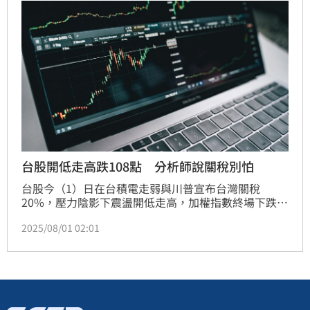
漲幅0.09%，成交金額4,200億元；櫃買指數勁揚
0.9%，收242.36點，成交額1,537億元，表現明顯優於
集中市場。
台股開低走高跌108點 分析師說關稅別怕
台股今（1）日在台積電走弱與川普宣布台灣關稅
20%，壓力陰影下震盪開低走高，加權指數終場下跌
108.14點，收在23,434.38點，跌幅0.46%，成交量為
2025/08/01 02:01
3,923.26億元；中小型股表現相對強勢，櫃買指數上漲
2.03點，漲幅0.88%，收在234.03點，成交金額達
1,147.42億元。