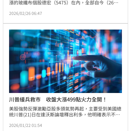
漲的玻纖布個股德宏（5475）在內，全部自今（26）
日起列入處置，處置期間一路到3月12日。德宏因近30
2026/02/26 06:47
日內已有處置紀錄，明起分盤交易改為20分鐘撮合一
次，其餘光環（3234）、力旺（3529）、應廣
（6716）、雅特力-KY（6907）、威寶（7744）則採5
分鐘撮合制。主管機關此舉是為了降溫過熱股價，短線
資金操作難度將明顯提高。
川普緩兵救市 收盤大漲499點火力全開！
美股強勢反彈激勵亞股多頭氣勢再起，主要受到美國總
統川普(21)日在達沃斯論壇釋出利多，他明確表示不會
以軍事手段干涉格陵蘭議題，並暫緩對歐洲加徵新關
2026/01/22 01:54
稅，引發市場風險趨避情緒降溫，道瓊指數暴漲近600