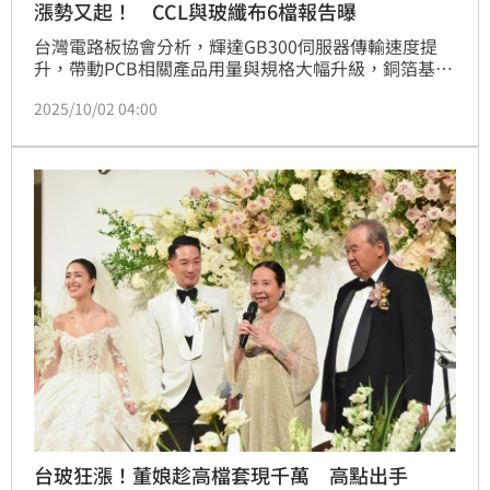
漲勢又起！ CCL與玻纖布6檔報告曝
台灣電路板協會分析，輝達GB300伺服器傳輸速度提
升，帶動PCB相關產品用量與規格大幅升級，銅箔基板
（CCL）需求同步增加。新一代伺服器機板將採用M8銅
2025/10/02 04:00
箔基板材料，法人預期可助業者出貨量成長並提升毛利
率。另一方面，高階玻纖布供應持續吃緊，業界估計最
快要等到2026年日東紡、台玻新產能開出後，供需才
有望舒緩，短期內價格持續走揚。法人提醒，下游報價
易漲難跌，相關材料供應鏈可望受惠。
台玻狂漲！董娘趁高檔套現千萬 高點出手