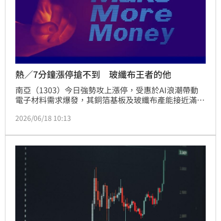
熱／7分鐘漲停搶不到 玻纖布王者的他
南亞（1303）今日強勢攻上漲停，受惠於AI浪潮帶動
電子材料需求爆發，其銅箔基板及玻纖布產能接近滿
載。南亞與日本日東紡策略結盟，取得關鍵原料強攻高
2026/06/18 10:13
階特殊玻纖布，預計合作至2027年，強化其在高階CCL
市場的布局。隨著雲端業者擴大支出，南亞5月營收創
47個月新高。展望後市，受惠於AI發展與石化產品行情
回溫，第三季營收有望持續增長，電子材料占比將進一
步提升至六成。