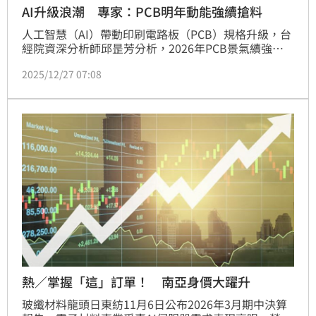
AI升級浪潮 專家：PCB明年動能強續搶料
人工智慧（AI）帶動印刷電路板（PCB）規格升級，台
經院資深分析師邱昰芳分析，2026年PCB景氣續強，
成長動能集中AI相關的上下游區塊，高階玻纖布、銅箔
2025/12/27 07:08
基板（CCL）等供不應求，搶料大戰恐持續上演；軟
板、汽車板展望保守，產業「強弱分明」趨勢明確。
熱／掌握「這」訂單！ 南亞身價大躍升
玻纖材料龍頭日東紡11月6日公布2026年3月期中決算