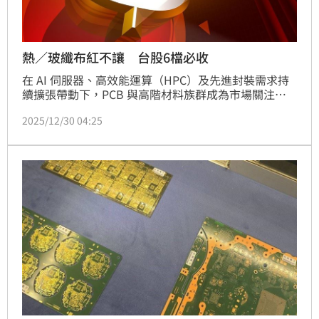
熱／玻纖布紅不讓 台股6檔必收
在 AI 伺服器、高效能運算（HPC）及先進封裝需求持
續擴張帶動下，PCB 與高階材料族群成為市場關注焦
點。法人指出，高階玻纖布與銅箔基板需求明顯升溫，
2025/12/30 04:25
供應鏈呈現結構性吃緊，相關族群多頭熱度延續。法人
指出，高階 T-Glass 玻纖布供應持續緊俏，上游由日東
紡織主導供給，供不應求情況短期難解，市場預期相關
報價仍具支撐，最快須至 2026 年後才有望逐步緩解。