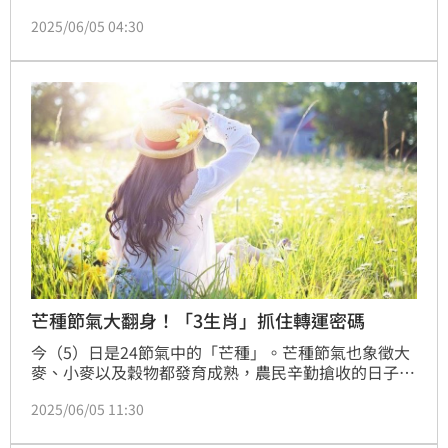
芒作物如小麥、稻子的成熟與播種時機。芒種不僅標示
2025/06/05 04:30
氣候的轉變，也揭開仲夏農事的序幕，更蘊含著農民對
土地的尊重與對豐收的期待。
芒種節氣大翻身！「3生肖」抓住轉運密碼
今（5）日是24節氣中的「芒種」。芒種節氣也象徵大
麥、小麥以及穀物都發育成熟，農民辛勤搶收的日子，
也是芒果盛產的時刻，因此稱為芒種，也有人將芒種稱
2025/06/05 11:30
為「忙種」。對此，《紫微科技網》點出「3個生
肖」，將在芒種節氣大翻身！