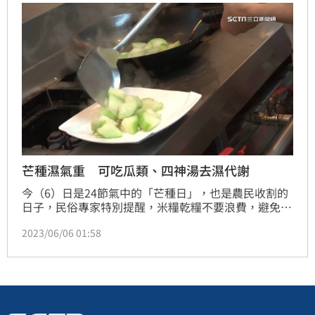
事成堆；快來瞧瞧，自己的好運是不是就要來了！（記
者唐家興）
芒種濕氣重 可吃瓜類、四神湯去濕代謝
今（6）日是24節氣中的「芒種日」，也是農民收割的
日子，民俗專家特別提醒，米糧乾糧不要浪費，避免減
少財運！而在飲食部分，因為芒種天氣又濕又悶，可以
2023/06/06 01:58
多吃瓜類，像絲瓜、黃瓜等食材，帶走體內多餘的水
氣，另外像四神湯也不錯，不只能去濕，還有顧脾胃的
效果。