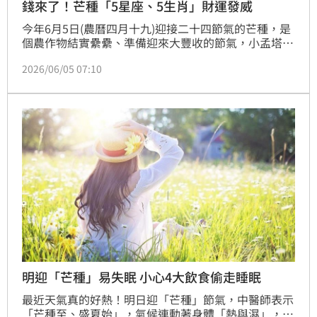
錢來了！芒種「5星座、5生肖」財運發威
今年6月5日(農曆四月十九)迎接二十四節氣的芒種，是
個農作物結實纍纍、準備迎來大豐收的節氣，小孟塔羅
雲蔚老師點名「5星座、5生肖」芒種這半個月財運最
2026/06/05 07:10
旺，另外大樂透頭獎上看1.8億，不妨買彩券試手氣。
(賴俊佑)
明迎「芒種」易失眠 小心4大飲食偷走睡眠
最近天氣真的好熱！明日迎「芒種」節氣，中醫師表示
「芒種至、盛夏始」，氣候連動著身體「熱與濕」，不