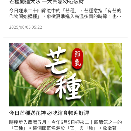
芒種開運大法 一大禁忌勿碰破財
今日迎來二十四節氣中的「芒種」，芒種意指「有芒的
作物開始播種」，象徵夏季進入高溫多雨的時節，也是
農作物重要的收成與播種交替點。此時天氣轉趨炎熱、
2025/06/05 05:22
濕氣加重，民俗與養生上都有不少注意事項。
今日芒種送花神 必吃這食物迎好運
時序步入農曆五月，今年6月5日迎來二十四節氣之一的
「芒種」。這個節氣名源於「芒」與「種」，象徵著有