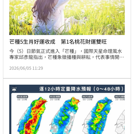
芒種5生肖好運收成 第1名桃花財運雙旺
今（5）日節氣正式進入「芒種」，國際天星命理風水
專家邱彥龍指出，芒種象徵播種與耕耘，代表事情開始
進入實際執行層面，不能只看表面熱鬧，而是要看背後
2026/06/05 11:29
是否真的穩固，其中有5大生肖布局已久，即將迎來收
成時刻，屬虎者桃花與財氣雙旺，屬兔者名氣大漲，屬
龍者有貴人幫忙守財，屬羊者正慢慢暗中變強，屬馬者
則正站在命運的轉折點上。