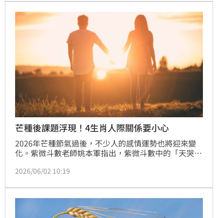
候容易影響心理狀態，導致情緒起伏或憂鬱。
芒種後課題浮現！4生肖人際關係要小心
2026年芒種節氣過後，不少人的感情運勢也將迎來變
化。紫微斗數老師姚本軍指出，紫微斗數中的「天哭
星」雖常被視為帶有憂愁與感傷色彩的星曜，但在感情
2026/06/02 10:19
層面上，代表的其實是情感需求被放大後所產生的內在
感受。尤其2026年為丙午年，火氣旺盛，容易催化深
藏內心的情緒、遺憾與期待，使部分生肖在人際與感情
關係中出現更多覺察與反思，其中「4生肖」感受最為
明顯。