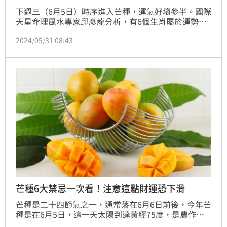
下週三（6月5日）時序進入芒種，運氣好壞參半。國際
天星命理風水專家邱彥龍分析，有6個生肖屬於運勢好
的那一半，屬龍者有升官發財機會、生肖猴者跟屬羊的
2024/05/31 08:43
人有貴人相助，錢賺得開心，另外，屬蛇者有無形磁場
加持，會感覺一切特別順利。至於生肖鼠者財運佳但花
費也多、屬兔的建議往遠方或網路發展，會對自己特別
有利。
芒種6大禁忌一次看！注意這點財運恐下滑
芒種是二十四節氣之一，通常落在6月6日前後，今年芒
種是在6月5日，這一天太陽到達黃經75度，是農作物
種植時間的分界點，象徵著最後的播種時刻。芒種的命