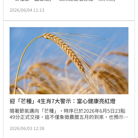
少人會吃西瓜、吃冰來消暑，但若過量攝取，其「高糖
2026/06/04 11:13
分」與「助濕」特性，反倒容易埋下夏日健康的隱憂；
此外，許多人會發現此時自己變得心浮氣躁、夜裡輾轉
難眠，若想一夜好眠，睡前應嚴格避免咖啡因、甜食等
四大類食物。（記者：簡浩正）
迎「芒種」4生肖7大警示：當心健康亮紅燈
隨著節氣邁向「芒種」，時序已於2026年6月5日23點
49分正式交接，這不僅象徵農曆五月的到來，也預示著
炎夏的氣候正式啟動。命理專家楊登嵙指出，「芒種」
2026/06/03 12:38
之名源於麥類作物成熟收割的農忙景象，與民眾誤以為
的「芒果」並無關聯。在這個又熱又濕的季節，環境氣