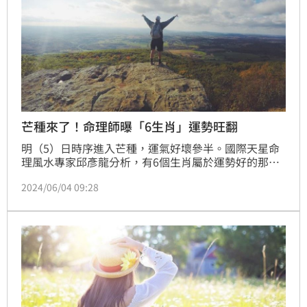
芒種來了！命理師曝「6生肖」運勢旺翻
明（5）日時序進入芒種，運氣好壞參半。國際天星命
理風水專家邱彥龍分析，有6個生肖屬於運勢好的那一
半，屬龍者有升官發財機會、生肖猴者跟屬羊的人有貴
2024/06/04 09:28
人相助，錢賺得開心，另外，屬蛇者有無形磁場加持，
會感覺一切特別順利。至於生肖鼠者財運佳但花費也
多、屬兔的建議往遠方或網路發展，會對自己特別有
利。