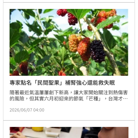
「芒種逢雷美亦然，端陽有雨是豐年」，此時若降下大
雷雨，反而是秋收冬藏的大吉兆。
專家點名「民間聖果」補腎強心還能救失眠
隨著最近氣溫屢屢創下新高，讓大家開始關注到熱傷害
的風險，但其實六月初迎來的節氣「芒種」，台灣才正
式開啟「濕熱模式」。此時節不僅氣溫攀升，高濕度更
2026/06/07 04:00
讓汗水難以蒸發，濕氣積累體內，讓人總覺得身體沈
重、沒精神。這時候該怎麼進行養生才能達到健康的功
用呢？就讓本篇報導告訴你！