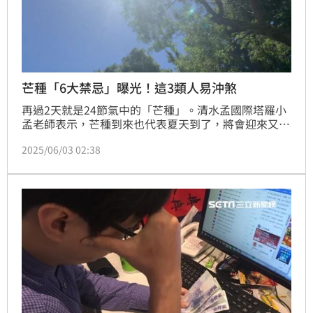
芒種「6大禁忌」曝光！這3類人易沖煞
再過2天就是24節氣中的「芒種」。清水孟國際塔羅小
孟老師表示，芒種到來也代表夏天到了，將會迎來又燥
又熱的節氣，對此，他列出了6個芒種日的禁忌，以及3
2025/06/03 02:38
類人當天沖煞，不宜前往較陰暗的地方，以免影響到自
身身體狀況。