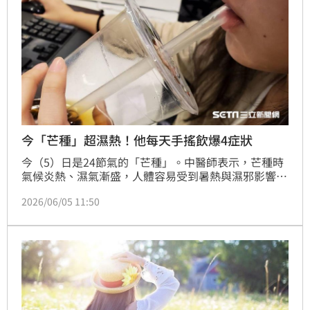
今「芒種」超濕熱！他每天手搖飲爆4症狀
今（5）日是24節氣的「芒種」。中醫師表示，芒種時
氣候炎熱、濕氣漸盛，人體容易受到暑熱與濕邪影響，
若調養不當，便容易出現疲倦、食慾不振、頭昏、皮膚
2026/06/05 11:50
問題或腸胃不適等症狀。若長時間待在冷氣房、飲食冰
冷甜膩，更容易讓脾胃運化失調。曾有1位30多歲男性
患者每天手搖飲不離身，出現胃脹等4症狀，經過調整
飲食作息2週後改善。（記者：簡浩正）