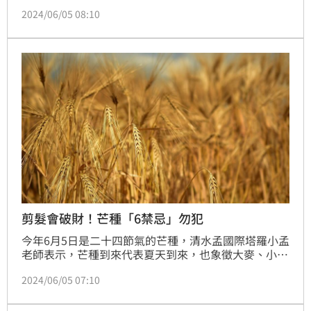
夫辛勤搶收的日子，因此民間又稱為「忙種」，若能在
2024/06/05 08:10
這半個月好好打拚，並能為日後帶來財富；雲蔚老師點
名「3星座、3生肖」這半個月財運最旺，其中摩羯座積
極社交有助事業發展，屬馬者偏財運佳可買刮刮樂、大
樂透。（賴俊佑）
剪髮會破財！芒種「6禁忌」勿犯
今年6月5日是二十四節氣的芒種，清水孟國際塔羅小孟
老師表示，芒種到來代表夏天到來，也象徵大麥、小麥
發育成熟，農民辛勤搶收的日子，這段時間天氣燥熱易
2024/06/05 07:10
怒，小孟老師建議多喝綠豆湯、桑葚、黑棗汁退火，並
列出「芒種6禁忌」，包括不宜剪髮，以免減損財運，2
生肖、2星座的朋友不宜前往陰地，以免沖煞。（賴俊