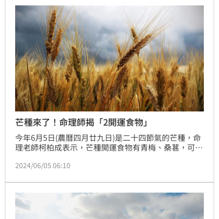
佑）
芒種來了！命理師揭「2開運食物」
今年6月5日(農曆四月廿九日)是二十四節氣的芒種，命
理老師柯柏成表示，芒種開運食物有青梅、桑葚，可促
進排毒，另外想增加文昌運的考生或學生，可在芒種吉
2024/06/05 06:10
時，於家中正北方掛上一幅風景月曆或海報。（賴俊
佑）