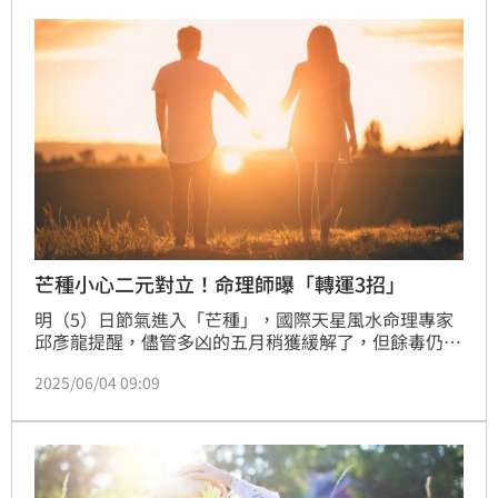
芒種小心二元對立！命理師曝「轉運3招」
明（5）日節氣進入「芒種」，國際天星風水命理專家
邱彥龍提醒，儘管多凶的五月稍獲緩解了，但餘毒仍
在，大致國家政策、小至個人事業、工作容易被中斷、
2025/06/04 09:09
產生變動或停止，因有三吉星「太陽」、「水星」、
「木星」相照，相對能擁有貴人相助，事情終將反轉，
靜待上天安排。