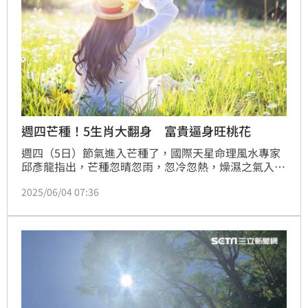
週四芒種！5生肖大翻身 富貴逼身旺桃花
週四（5日）節氣進入芒種了，國際天星命理風水專家
邱彥龍指出，芒種忽晴忽雨，忽冷忽熱，燥濕之氣入
體，容易讓人精神不振，但有5種生肖卻可逢此節氣大
2025/06/04 07:36
翻身，為自己命運大洗牌，其中生肖鼠者，工作會帶來
財富跟喜悅；屬牛者特別討喜、人脈大開，屬蛇者這段
時間自帶好運、貴人加持，生肖羊者要記住幫助別人就
等於幫助自己，善善循環，屬狗者，這段時間把服務做
到位，會有快速之財，好運降臨。