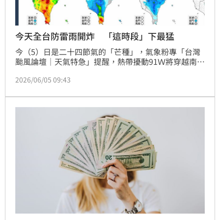
今天全台防雷雨開炸 「這時段」下最猛
今（5）日是二十四節氣的「芒種」，氣象粉專「台灣
颱風論壇｜天氣特急」提醒，熱帶擾動91Ｗ將穿越南台
灣上空，各地天氣非常不穩定，尤其中午到傍晚間，全
2026/06/05 09:43
台灣都須留意大雷雨發生。中央氣象署稍早持續針對4
縣市發布大雨特報，影響時間一路到今晚11時，外出記
得攜帶雨具。