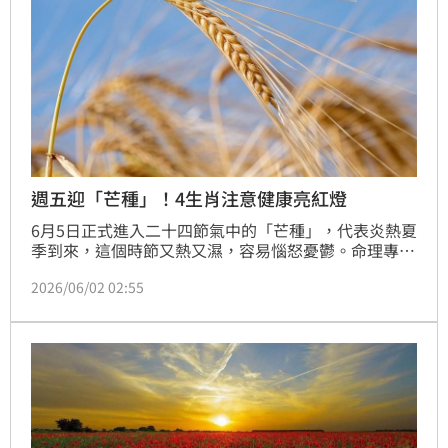
週五迎「芒種」！4生肖注意健康亮紅燈
6月5日正式進入二十四節氣中的「芒種」，代表炎熱夏
季到來，這個時節又熱又濕，容易惱怒憂鬱。命理專家
楊登嵙提醒，芒種到來的半個月內，有4生肖要注意身
2026/06/02 02:55
體健康，尤其是消化系統方面疾病，建議多多休息、適
量運動，避免到醫院探病、弔喪，以免替人受災厄。