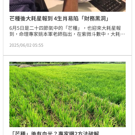
芒種後大耗星報到 4生肖易陷「財務黑洞」
6月5日是二十四節氣中的「芒種」，也迎來大耗星報
到，命理專家姚本軍老師指出，在紫微斗數中，大耗星
象徵資源大量流失，不單單是破財那麽簡單，更像是一
2025/06/02 05:55
種「用掉的命運安排」，但也不完全是負面，也代表
「必須支出的投資」。姚本軍老師點出4生肖的人在大
耗星影響下，容易陷入努力很多結果卻很少的財務黑洞
中。
「芒種」後有血光？專家曝2方法破解