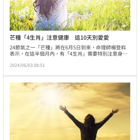
芒種「4生肖」注意健康 這10天別愛愛
24節氣之一「芒種」將在6月5日到來，命理師楊登嵙
表示，在這半個月內，有「4生肖」需要特別注意身體
的脾胃、腸道及消化系統的健康；此外，其中10天最好
2024/06/03 08:51
避免性生活，否則可能消耗正氣。