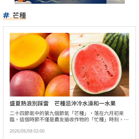
芒種
盛夏熱浪別踩雷 芒種忌沖冷水澡和一水果
二十四節氣中的第九個節氣「芒種」，落在六月初來
臨，這個時節不僅是農友搶收作物的「忙種」時刻，更
是春花落盡、夏荷綻放的轉折點。在基隆與澎湖外海，
2026/06/08 02:00
漁夫們忙著捕撈小卷；蘇澳外海有飛魚躍動；南台灣則
迎來鰹魚群與香甜的「落蒂檨仔」芒果。古人常說：