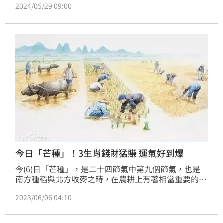
2024/05/29 09:00
名來自於這時的稻子已經結實成「種」，而稻穀上也長
出了細細的「芒」，因此被稱作「芒種」。
今日「芒種」！3生肖錢財猛賺 運氣好到爆
今(6)日「芒種」，是二十四節氣中第九個節氣，也是
南方種稻與北方收麥之時，在農耕上有著相當重要的意
義。作為一個承前啟後的節氣，願所有人皆能「芒」有
2023/06/06 04:10
所獲，「種」有所得；很幸運的，有些人將於芒種之日
迎來好運，專門探討生肖運勢的《生肖星座運勢命理玄
學》特別分享：6月6日運氣好到爆，3生肖錢財猛賺喜