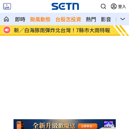
登入
即時
颱風動態
台股怎投資
熱門
影音
熱搜
雨特報
中士怕缺失「偷簽到」掩護缺勤所長下場
田路路
曝
聲