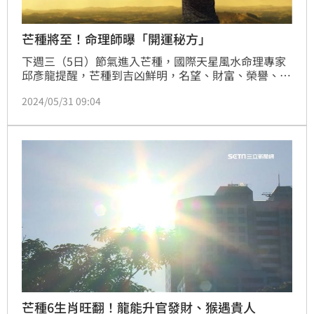
芒種將至！命理師曝「開運秘方」
下週三（5日）節氣進入芒種，國際天星風水命理專家
邱彥龍提醒，芒種到吉凶鮮明，名望、財富、榮譽、好
運、愛情即將到來，但暴力、死亡、輕生、受傷、貪
2024/05/31 09:04
婪、說謊、凶煞、惡毒等令人厭惡的事也會發生。這段
期間想要好大於壞，可以多拜關聖帝君、玉皇大帝、土
地公、觀音菩薩、三太子、白菩薩、月下老人、四面
佛、太陽神、大日如來、金剛護法、伽藍尊者、金翅鳥
等，都將擁有很好的助力。
芒種6生肖旺翻！龍能升官發財、猴遇貴人