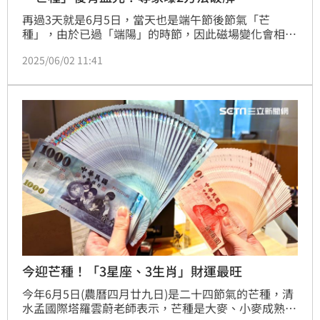
再過3天就是6月5日，當天也是端午節後節氣「芒
種」，由於已過「端陽」的時節，因此磁場變化會相當
的大，甚至有血光之災，知名民俗專家廖大乙就說，生
2025/06/02 11:41
肖屬豬、蛇、猴、虎的朋友，可以好好的把握「芒種」
到來的前3到4天進行布施或行善化解災厄，小心要遠離
黑、紅2種顏色。
今迎芒種！「3星座、3生肖」財運最旺
今年6月5日(農曆四月廿九日)是二十四節氣的芒種，清
水孟國際塔羅雲蔚老師表示，芒種是大麥、小麥成熟農