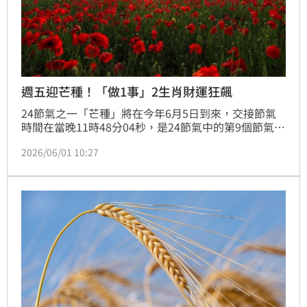
週五迎芒種！「做1事」2生肖財運狂飆
24節氣之一「芒種」將在今年6月5日到來，交接節氣
時間在當晚11時48分04秒，是24節氣中的第9個節氣，
這個時候太陽到達黃經75度。命理師柯柏成指出，芒種
2026/06/01 10:27
當天交節氣後，進行一次徹底的大掃除，重點清理廚房
灶台和廚房門窗，尤其是屬豬和屬猴的女性可以增進財
運。