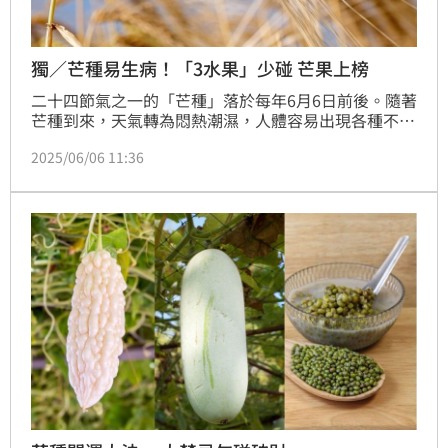
獨／芒種易生病！「3水果」少碰 芒果上榜
二十四節氣之一的「芒種」落於每年6月6日前後。隨著
芒種到來，天氣轉為悶熱潮濕，人體容易出現各種不適
症狀。中醫師吳明珠提醒，此時容易高發熱傷風、腸胃
2025/06/06 11:36
疾病、皮膚病、心腦血管不適及精神疲憊等問題，民眾
應特別留意。若出現皮膚過敏，避免吃太甜的水果，例
如荔枝、芒果、龍眼。