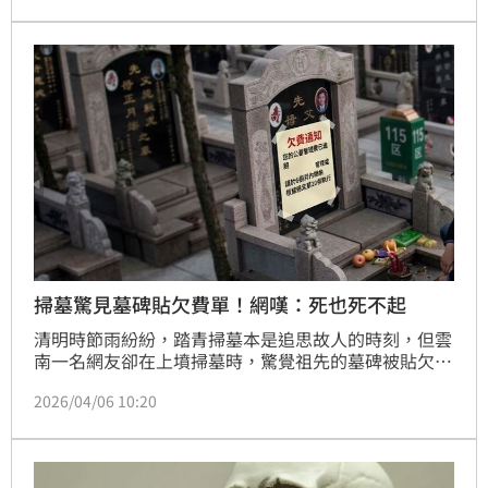
掃墓驚見墓碑貼欠費單！網嘆：死也死不起
清明時節雨紛紛，踏青掃墓本是追思故人的時刻，但雲
南一名網友卻在上墳掃墓時，驚覺祖先的墓碑被貼欠費
通知單。這張突如其來的催繳單隨即衝上熱搜，引發大
2026/04/06 10:20
眾對「墓地管理費」與「死也死不起」社會現象的強烈
共鳴與熱烈討論。(記者唐家興)