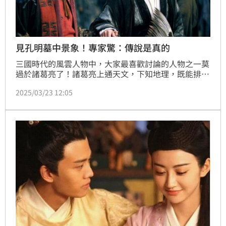
見孔明墓中景象！專家驚：傳說是真的
三國時代的風雲人物中，大家最喜歡討論的人物之一莫
過於諸葛亮了！諸葛亮上通天文，下知地理，既能排兵
布陣，而且深謀遠慮；不過，最讓人覺得不可思議的
2025/03/23 12:05
是，很多史料都記載，諸葛亮能預測百年後的事情。據
傳，諸葛亮為了死後能夠獲得安寧，他為其「身後事」
做了一個安排；後來考古學家進入諸葛亮的墓穴一看，
對於墓中的景象大為吃驚：「原來傳說是真的！」（記
者唐家興）