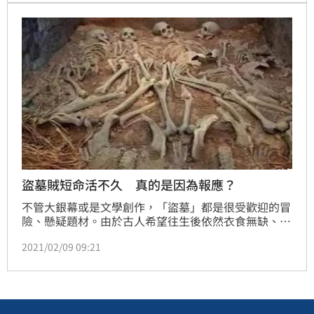
然有個超不人道的作法。
盜墓賊短命活不久 真的是因為報應？
不管大銀幕或是文學創作，「盜墓」都是很受歡迎的冒
險、懸疑題材。由於古人希望往生後依然衣食無缺、生
活優渥，因此會有價值不斐的物件陪葬，引來後世許多
2021/02/09 09:21
貪圖寶物的盜墓賊覬覦，傳說這些人到了中老年，就會
多災多病終致短命，很多人相信這是詛咒、報應，不
過，有科學研究指出，背後原因其實很科學，打破迷
信。