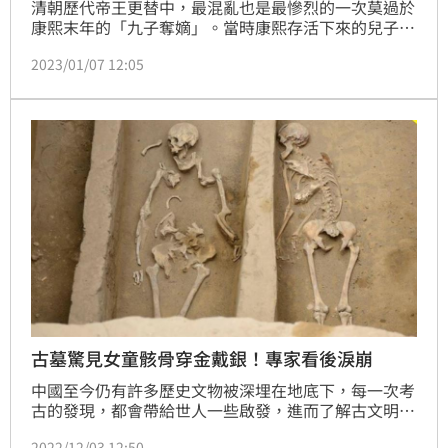
清朝歷代帝王更替中，最混亂也是最慘烈的一次莫過於
康熙末年的「九子奪嫡」。當時康熙存活下來的兒子有
24個，其中有九個參與了皇位的爭奪，最終由康熙帝皇
2023/01/07 12:05
四子雍親王胤禛勝出，在康熙帝去世後繼承皇位，是為
雍正帝；而在這場皇位爭奪戰中，最幸運的應該就是
《甄嬛傳》裡的果郡王了。(記者唐家興)
古墓驚見女童骸骨穿金戴銀！專家看後淚崩
中國至今仍有許多歷史文物被深埋在地底下，每一次考
古的發現，都會帶給世人一些啟發，進而了解古文明的
真相；在中國山東曾出土了一座千年古墓，對於考古學
2022/12/03 12:50