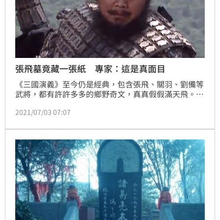
張飛墓竟藏一張紙 專家：這是真面目
《三國演義》至今仍是經典，包含張飛、關羽、劉備等
武將，都有許許多多的鄉野奇文，真真假假滿天飛。日
前，中國就有史學家在四川省，發現了張飛的墓穴，當
2021/07/03 07:07
中發現了一張「書法畫」，意外揭開了「你所不知道的
張飛」。