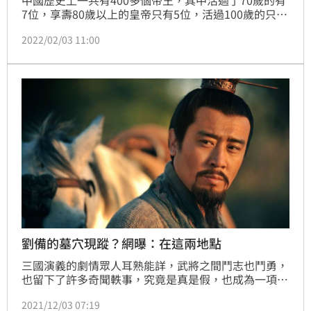
7位，享壽80歲以上的皇帝只有5位，活過100歲的只有
南越王趙佗，他活到103歲，是史上最長命的帝王。至
2022/02/03 11:00
於他死後的墓葬到底在哪裡？這是兩千多年來考古專家
最想解開的謎團。早在三國時期，東吳的孫權聽聞趙佗
的墓穴埋藏有大量稀世珍寶，他特地派遣一個數千人的
考古隊，特地到廣州挖掘，卻只挖到趙佗曾孫趙嬰齊的
墓，最後無功而返，趙佗墓葬的地點，至今無人知曉。
劉備的墓穴現蹤？網曝：在這兩地點
三國演義的劇情眾人耳熟能詳，武將之間鬥志也鬥勇，
也留下了許多奇聞軼事，究竟是真是假，也成為一項討
論的樂趣。日前，中國就有網友討論，三國大將劉備的
2021/12/03 07:19
陵墓到底在哪裡，其中就有兩個地點被點名。