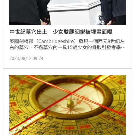
中世紀墓穴出土 少女雙腿綑綁被埋畫面曝
英國劍橋郡（Cambridgeshire）發現一個西元8世紀左
右的墓穴，不過墓穴內一具15歲少女的骨骸引發考學家
好奇，原來骨骸的腳踝被反綁，面部朝下放入墓中，考
2023/08/18 09:24
古學家認為，這樣的埋葬方式是為了避免她復活。