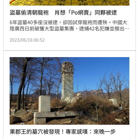
盜墓偷清朝龍袍 肖想「Po網賣」同夥被逮
6年盜墓40多座沒被逮，卻因試穿龍袍而遭殃。中國大
陸廣西日前破獲大型盜墓集團，逮捕42名犯嫌並搜出
165件文物，但讓這些橫行廣西、廣東、江西、安徽、
2023/06/16 06:52
甘肅和貴州的盜墓賊落網的關鍵，卻是其中一名主嫌試
穿清代龍袍Po網想吸引買家。
果郡王的墓穴被發現！專家感嘆：來晚一步