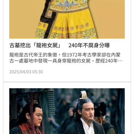
古墓挖出「龍袍女屍」 240年不腐身分曝
龍袍是古代帝王的象徵，但1972年考古學家卻在內蒙
古一處墓地中發現一具身穿龍袍的女屍，歷經240年出
土身體毛髮留存情況完好沒有腐爛痕跡，但在大腿處有
2025/04/03 05:30
明顯血跡。經過出土遺物鑑測和翻閱古籍，考古學家認
定這是清朝康熙皇帝最寵愛的女兒固倫榮憲公主的墓
穴。