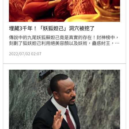
埋藏3千年！「妖狐妲己」洞穴被挖了
傳說中的九尾妖狐蘇妲己竟是真實的存在！封神榜中，
刻劃了狐妖妲己利用絕美容顏以及妖術，蠱惑紂王，讓
紂王夜夜笙歌，還設置了酒池肉林，甚至挖了忠臣比干
2022/07/02 02:07
的心，最後導致殷商王朝走向滅亡。但中國聲稱找到的
妲己墓，為妲己證實了一件驚人的事實，原來所謂的妖
狐妲己，不過是紂王的寵妃罷了！