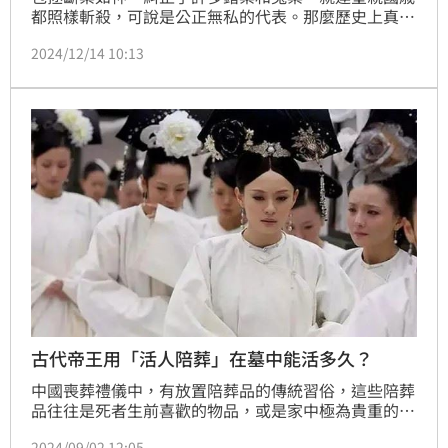
都照樣斬殺，可說是公正無私的代表。那麼歷史上真實
的包拯，是否如影劇呈現的一樣清廉呢？一切在專家挖
2024/12/14 10:13
開包拯墓之後，有了答案。
古代帝王用「活人陪葬」在墓中能活多久？
中國喪葬禮儀中，有放置陪葬品的傳統習俗，這些陪葬
品往往是死者生前喜歡的物品，或是家中極為貴重的物
件，後代子孫藉陪葬品來表達自己的孝心以及對逝去先
2024/09/02 12:05