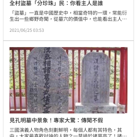
全村盜墓「分珍珠」民：你看主人是誰
「盜墓」一直是中國歷史中，相當奇特的一環，常能衍
生出一些鄉野奇聞，從墓穴的價值中，也能看出主人生
前的來頭。在二戰剛結束的1947年，中國許多地方仍
2021/06/25 03:53
舊窮困，除了農耕之外，如何生存是一大危機，其中在
山西省一個叫「橫泉村」的地方，就發生過「集體盜
墓」的奇葩事蹟。
見孔明墓中景象！專家大驚：傳聞不假
三國演義人物角色刻劃鮮明，每個人都有其特色，其
中，大家最喜歡討論的人物之一莫過於諸葛亮了！諸葛