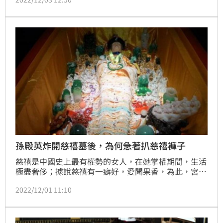
家而言，發現古墓並不是一件稀奇的事，但令考古專家
感到詭異的是，墓中葬著一名穿金戴銀身著嫁衣的5歲
女童，在進一步研究確定身份後，結果讓專家無比痛
心，大罵不止！（記者唐家興）
孫殿英炸開慈禧墓後，為何急著扒慈禧褲子
慈禧是中國史上最有權勢的女人，在她掌權期間，生活
極盡奢侈；據說慈禧有一癖好，愛聞果香，為此，宮中
每年用掉15萬個蘋果專供享受。慈禧生前如此奢侈，死
2022/12/01 11:10
後更是風光大葬，將大量珍寶帶入地下，好供自己在陰
間繼續享樂；然而，非常不幸，在她下葬20年後，她的
葬身之外卻遭人盜挖。（記者唐家興）