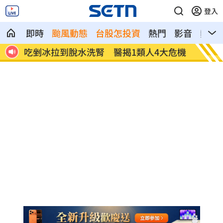
登入
即時
颱風動態
台股怎投資
熱門
影音
熱搜
危機
一直放屁還大不出來！醫揭大腸癌3警訊
攪局父
北