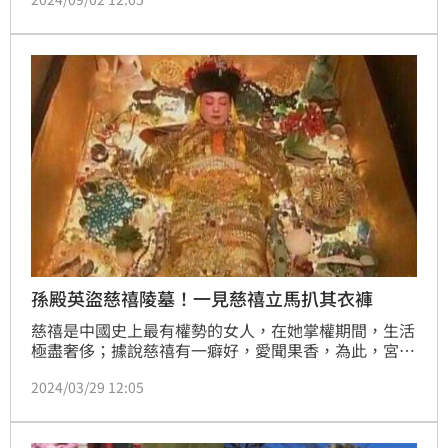
輩的緬懷之情。但古代除了放陪葬品外，有些帝王竟然
使用活人來給自己陪葬，也就是所謂的「殉葬」。
孫殿英盜慈禧陵墓！一見慈禧立馬扒其衣褲
慈禧是中國史上最有權勢的女人，在她掌權期間，生活
極盡奢侈；據說慈禧有一癖好，愛聞果香，為此，宮中
每年用掉15萬個蘋果專供享受。慈禧生前如此奢侈，死
2024/03/29 12:05
後更是風光大葬，將大量珍寶帶入地下，好供自己在陰
間繼續享樂；然而，非常不幸，在她下葬20年後，她的
葬身之外卻遭人盜挖。（記者唐家興）