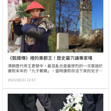
《甄嬛傳》裡的果郡王！歷史墓穴讓專家嘆
清朝歷代帝王更替中，最混亂也是最慘烈的一次莫過於
康熙末年的「九子奪嫡」。當時康熙存活下來的兒子有
24個，其中有九個參與了皇位的爭奪，最終由康熙帝皇
2023/08/31 12:57
四子雍親王胤禛勝出，在康熙帝去世後繼承皇位，是為
雍正帝；而在這場皇位爭奪戰中，最幸運的應該就是
《甄嬛傳》裡的果郡王了，在胤禛即位後不僅沒有被清
算鬥爭，還得到雍正的禮遇。（記者唐家興）