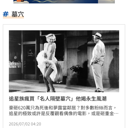
墓穴
追星族瘋買「名人隔壁墓穴」他揭永生風潮
豪砸620萬只為死後和夢露當鄰居？對多數粉絲而言，
追星的極致或許是反覆觀看偶像的電影，或是砸重金購
買演唱會門票；然而，對於現年62歲的科技投資人賈賓
2026/07/02 04:20
（Jabin）來說，真正的追星是超越生死的陪伴。