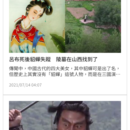
呂布死後貂蟬失蹤 陵墓在山西找到了
傳聞中，中國古代的四大美女，其中貂蟬可是出了名，
但歷史上其實沒有「貂蟬」這號人物，而是在三國演義
裡塑造出來的，但在中國山西，卻有一個小地方名叫木
2021/07/14 04:07
芝村，打著貂蟬墓的招牌，還打算售票開放觀光。