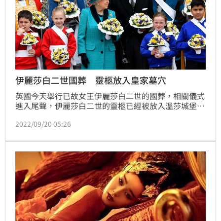
伊麗莎白二世國葬 靈柩放入皇家墓穴
英國今天舉行已故女王伊麗莎白二世的國葬，相關儀式
進入尾聲，伊麗莎白二世的靈柩已經被放入溫莎城堡聖
喬治教堂（St George's Chapel）的皇家墓穴（Royal 
2022/09/20 05:26
Vault）。