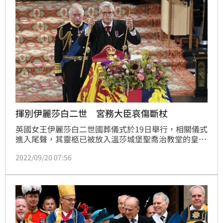
揮別伊麗莎白二世 宮務大臣哀傷斷杖
英國女王伊麗莎白二世國葬儀式於19日舉行，相關儀式
進入尾聲，其靈柩已被放入溫莎城堡聖喬治教堂的皇家
墓穴（Royal Vault）。其中最罕見的儀式首度公開，
2022/09/20 07:56
宮務大臣（lord chamberlain）將其白杖折斷，象徵伊
麗莎白二世的時代畫下句點。