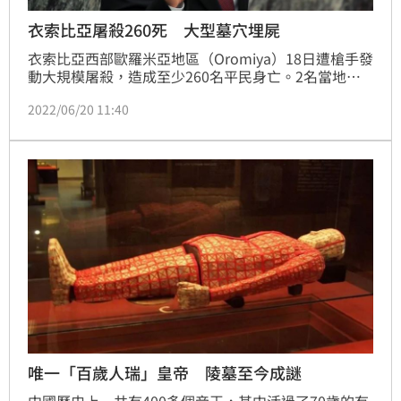
衣索比亞屠殺260死 大型墓穴埋屍
衣索比亞西部歐羅米亞地區（Oromiya）18日遭槍手發
動大規模屠殺，造成至少260名平民身亡。2名當地居
民今天披露如何挖掘大型墓穴，埋葬大量屍身。
2022/06/20 11:40
唯一「百歲人瑞」皇帝 陵墓至今成謎
中國歷史上一共有400多個帝王，其中活過了70歲的有