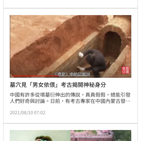
墓穴見「男女依偎」考古揭開神秘身分
中國有許多從墳墓衍伸出的傳說，真真假假，總能引發
人們好奇與討論。日前，有考古專家在中國內蒙古發現
一座堅固的古墓，主人身分是歷史上「遼朝」的陳國公
2021/08/10 07:02
主，也就是遼景宗孫女與她的駙馬，為什麼顯得珍貴
呢？因為以當年的技術來說，能保存這麼久，可說是十
分罕見。