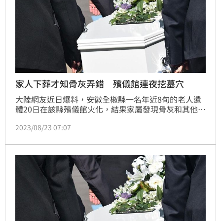
家人下葬才知骨灰弄錯 殯儀館連夜挖墓穴
大陸網友近日爆料，安徽全椒縣一名年近8旬的老人遺
體20日在該縣殯儀館火化，結果家屬發現骨灰和其他逝
者的骨灰弄錯。另一名逝者家屬也透露，他20日從殯儀
2023/08/23 07:07
館領取的骨灰剛下葬，下午就被告知骨灰弄錯了。對
此，殯儀館工作人員表示，他們正在和家屬協商處理此
事，到時候會出具最終的調查結果。