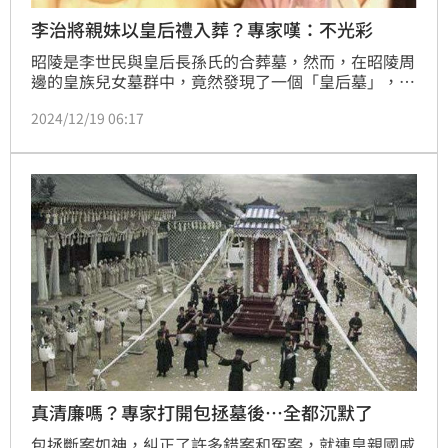
李治將親妹以皇后禮入葬？專家嘆：不光彩
昭陵是李世民與皇后長孫氏的合葬墓，然而，在昭陵周
邊的皇族兒女墓群中，竟然發現了一個「皇后墓」，專
家發現裡面的葬禮規格完全符合皇后墓的形式。隨著進
2024/12/19 06:17
一步挖掘，最終判定墓穴的主人為李世民最年幼的女兒
「新城公主」。
真清廉嗎？專家打開包拯墓後…全都沉默了
包拯斷案如神，糾正了許多錯案和冤案，就連皇親國戚