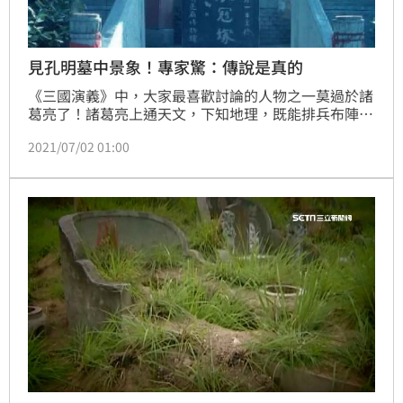
見孔明墓中景象！專家驚：傳說是真的
《三國演義》中，大家最喜歡討論的人物之一莫過於諸
葛亮了！諸葛亮上通天文，下知地理，既能排兵布陣，
而且深謀遠慮；不過，最讓人覺得不可思議的是，很多
2021/07/02 01:00
史料都記載，諸葛亮能預測百年後的事情。據傳，諸葛
亮為了死後能夠獲得安寧，他為其「身後事」做了一個
安排；後來考古學家進入諸葛亮的墓穴一看，對於墓中
的景象大為吃驚：「原來傳說是真的！」(記者唐家興)