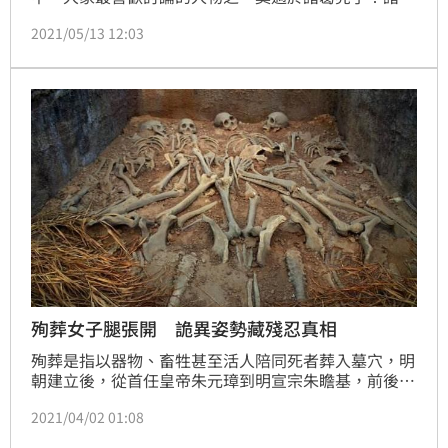
亮上通天文，下知地理，既能排兵布陣，而且深謀遠
2021/05/13 12:03
慮；不過，最讓人覺得不可思議的是，很多史料都記
載，諸葛亮能預測百年後的事情。據傳，諸葛亮為了死
後能夠獲得安寧，他為其「身後事」做了一個安排；後
來考古學家進入諸葛亮的墓穴一看，對於墓中的景象大
為吃驚：「原來傳說是真的！」(記者唐家興)
殉葬女子腿張開 詭異姿勢藏殘忍真相
殉葬是指以器物、畜牲甚至活人陪同死者葬入墓穴，明
朝建立後，從首任皇帝朱元璋到明宣宗朱瞻基，前後60
年，均以「後宮活人」殉葬，而除了皇帝，某些貴族、
2021/04/02 01:08
有錢人死後也會用活人陪葬。不過考古學家卻發現，很
多殉葬女子雙腳是張開的，而他們調查後才知道背後竟