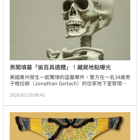
男闖墳墓「偷百具遺體」！藏屍地點曝光
美國賓州發生一起驚悚的盜墓案件，警方在一名34歲男
子格拉赫（Jonathan Gerlach）的住家地下室發現大
量人體遺骸，當局懷疑格拉赫涉嫌褻瀆歷史墓園，因此
2026/01/10 08:42
起訴格拉赫數百項罪名，消息曝光後震驚當地社區。