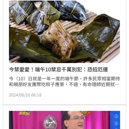
今禁愛愛！端午10禁忌千萬別犯：恐招厄運
今（10）日就是一年一度的端午節，許多民眾相當期待
和親朋好友團聚吃粽子應景，不過，有命理師近期就是
景，端午節這天仍有許多禁忌要注意，提醒端午節這天
2024/06/10 06:18
要注意別弄丟1物，否則「會被視作不好的兆頭」。