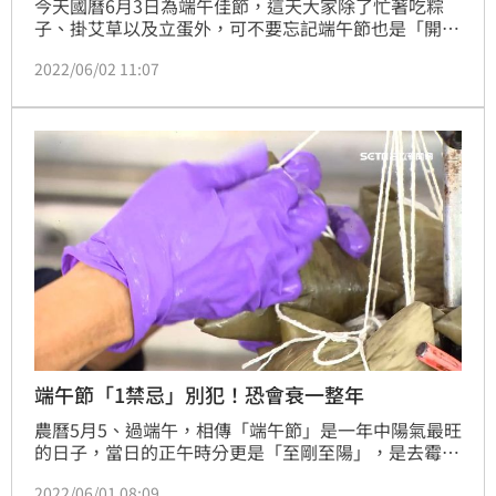
今天國曆6月3日為端午佳節，這天大家除了忙著吃粽
子、掛艾草以及立蛋外，可不要忘記端午節也是「開
運」好時機哦！只要準備好午時水和香包，就能讓你健
2022/06/02 11:07
康運、財運滾滾來！
端午節「1禁忌」別犯！恐會衰一整年
農曆5月5、過端午，相傳「端午節」是一年中陽氣最旺
的日子，當日的正午時分更是「至剛至陽」，是去霉、
改運、招財的最佳時機，而今年的端午節在6月3日，想
2022/06/01 08:09
轉運的民眾千萬別錯過以下秘訣！