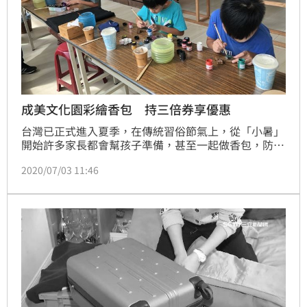
成美文化園彩繪香包 持三倍券享優惠
台灣已正式進入夏季，在傳統習俗節氣上，從「小暑」
開始許多家長都會幫孩子準備，甚至一起做香包，防
蟲、袪風邪之外，也能促進親子關係。位於彰化縣永靖
2020/07/03 11:46
鄉的成美文化園配合行政院發行「振興三倍券」，在8
月30日前，民眾至成美文化園官網報名參加「羅黏香包
手作彩繪體驗活動」，並使用200元券即可享有價值
300元的手作課程，製作專屬今夏的羅黏彩繪香包。