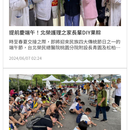
提前慶端午！北榮護理之家長輩DIY果粽
時至春夏交接之際，即將迎來民族四大傳統節日之一的
端午節，台北榮民總醫院桃園分院附設長青園及松柏園
護理之家，為讓住民能夠感受過節的氛圍，分別在6月5
2024/06/07 02:24
日、昨(6)日連續兩天安排一系列活動，和長輩們一起
提前歡度佳節。