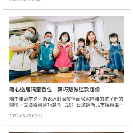
暖心送居隔童香包 蘇巧慧做這款超像
端午佳節前夕，為表達對因疫情而居家隔離的孩子們的
關懷，立法委員蘇巧慧今（28）日邀請新北市議員張維
倩、新北市議員參選人翁震州和彭一書，一同分享如何
2022/05/28 05:12
用家中不要的衣物，製作兼具永續環保與祝福的「特調
香包」，完成品將委由區公所和里長，轉送給居隔中的
小朋友。而現場，蘇巧慧更加碼特製行政院長蘇貞昌