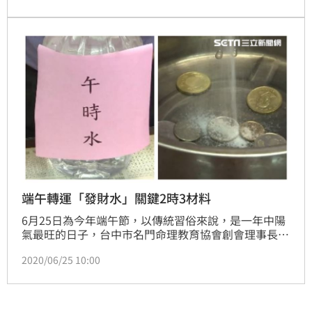
不要弄丟香包或去陰氣較重的地方。
端午轉運「發財水」關鍵2時3材料
6月25日為今年端午節，以傳統習俗來說，是一年中陽
氣最旺的日子，台中市名門命理教育協會創會理事長楊
登嵙表示，當天的午時正是招好運、去霉運的最佳時
2020/06/25 10:00
刻。如果能夠在正確時間點上利用「午時水」（又稱純
陽水），就能趨吉避凶。（記者：洪玲明）