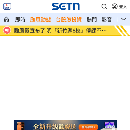
登入
即時
颱風動態
台股怎投資
熱門
影音
熱搜
不停
太陽下抽菸突倒地！醫：猝死風險高3倍
下週鬼
弟