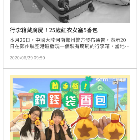
行李箱藏腐屍！25歲紅衣女塞5香包
本月26日，中國大陸河南鄭州警方發布通告，表示20
日在鄭州航空港區發現一個裝有腐屍的行李箱，當地警
方表示，女屍高度腐爛，推測已往生至少3個月，只要
2020/06/29 09:50
提供線索，將會獎勵人民幣5萬元（約台幣20萬元）。