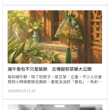
二伯販售的「蚊不到香包」被檢舉，疑涉及環境用藥效
能，對此，雲林縣環境保護局表示，「將派員現場查
核」。
端午香包不只是裝飾 古傳避邪草藥大公開
每到端午節，除了吃粽子、掛艾草、立蛋，不少人也會
想到小時候那掛在胸前、香氣淡淡的「香包」。色彩繽
紛的香包看似可愛，其實背後藏著深厚的民俗智慧。那
2026/06/19 11:10
麼，端午香包裡面到底放什麼？為什麼端午節要佩戴香
包？