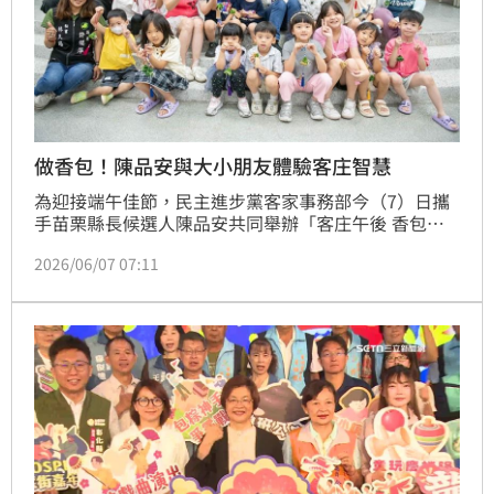
做香包！陳品安與大小朋友體驗客庄智慧
為迎接端午佳節，民主進步黨客家事務部今（7）日攜
手苗栗縣長候選人陳品安共同舉辦「客庄午後 香包製
造所」DIY活動，於苗栗溫暖登場，吸引超過百位大小
2026/06/07 07:11
朋友熱情參與，在手作體驗中感受客庄文化魅力，也展
現文化傳承的生命力。