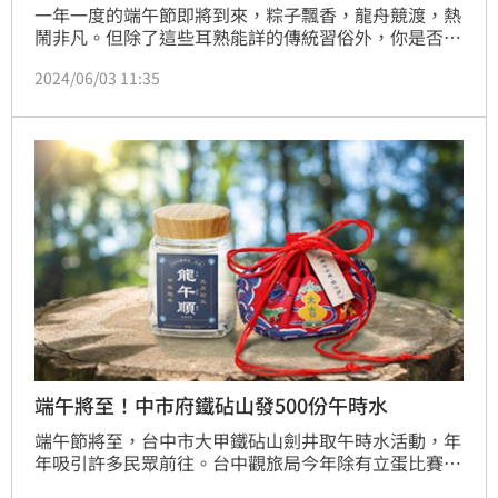
一年一度的端午節即將到來，粽子飄香，龍舟競渡，熱
鬧非凡。但除了這些耳熟能詳的傳統習俗外，你是否還
記得端午節還要佩戴香包呢？可別看香包小小一個，在
2024/06/03 11:35
它的背後可是蘊含著豐富的文化內涵和美好寓意呢！
端午將至！中市府鐵砧山發500份午時水
端午節將至，台中市大甲鐵砧山劍井取午時水活動，年
年吸引許多民眾前往。台中觀旅局今年除有立蛋比賽與
多元藝文表演，將發送端午安康雙寶500瓶午時水紀念