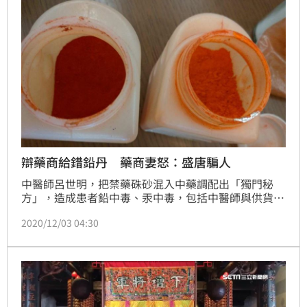
「電火球版」香包，相似度讓現場一陣驚呼！
辯藥商給錯鉛丹 藥商妻怒：盛唐騙人
中醫師呂世明，把禁藥硃砂混入中藥調配出「獨門秘
方」，造成患者鉛中毒、汞中毒，包括中醫師與供貨的
中藥商通通被羈押，至今已4個月，供貨的中藥商太太
2020/12/03 04:30
說，他們跟盛唐中醫長期配合，因為診所說要做香包，
才把倉庫僅存的硃砂便宜賣給他們，當時有提醒診所硃
砂「只可外用，不可內服」，對於呂世明為什麼把硃砂
混入藥粉給病患服用，他們完全不知情，直到衛生局上
門查扣，才知道出事了。(記者　潘靚緯)