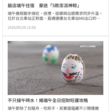
飯店端午住宿 豪送「5款澎派神粽」
端午連假腳步接近，送禮、返鄉與出遊需求同步升溫。
位於台北車站正對面、直通捷運台北車站M6出口的台
北凱撒大飯店，即日起至6月21日推出「粽星雲集端午
2026/05/26 12:58
住房專案」，每晚3799元起，不僅入住就送價值1280
元的「凱撒珍饌・粽星雲集」粽子禮盒，連住兩晚以上
每晚最低3229元起，還加碼早餐、保冷袋與飲品券。
不只接午時水！揭端午全日招財旺運攻略
端午節除了划龍舟、吃粽子，其實還蘊藏不少開運撇