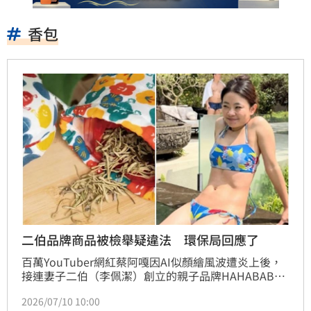
香包
二伯品牌商品被檢舉疑違法 環保局回應了
百萬YouTuber網紅蔡阿嘎因AI似顏繪風波遭炎上後，
接連妻子二伯（李佩潔）創立的親子品牌HAHABABY
也爆出疑似抄襲日本品牌「SOU・SOU」，被網友起
2026/07/10 10:00
底多數商品高度相似，官方也正式跨海回信。如今再爆