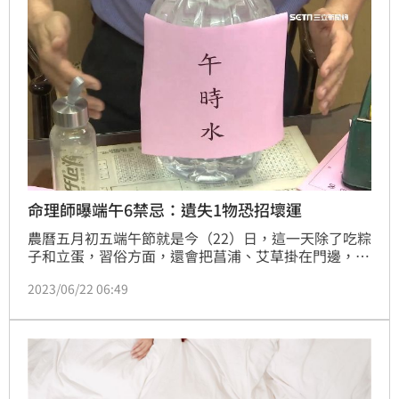
命理師曝端午6禁忌：遺失1物恐招壞運
農曆五月初五端午節就是今（22）日，這一天除了吃粽
子和立蛋，習俗方面，還會把菖浦、艾草掛在門邊，藉
此達到避邪的作用，不過有許多人好奇，傳統方面有哪
2023/06/22 06:49
些禁忌，對此，詹富老師透露，端午是一年陽氣最旺的
時刻，「6大禁忌」千萬別犯，若亂送粽子可能會觸人
霉頭、若1樣東西遺失可能會招壞運，建議大家多加注
意，以免樂極生悲。