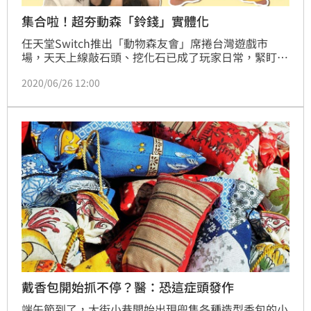
集合啦！超夯動森「鈴錢」實體化
任天堂Switch推出「動物森友會」席捲台灣遊戲市
場，天天上線敲石頭、挖化石已成了玩家日常，緊盯大
頭菜就為了賣出好價格！《寶貝好不好》迎接端午節推
2020/06/26 12:00
出特別企劃，搭上動森熱潮結合香包，教大家如何「免
針線」完成鈴錢造型香包，提供一個促進親子互動的手
作。
戴香包開始抓不停？醫：恐這症頭發作
端午節到了，大街小巷開始出現兜售各種造型香包的小