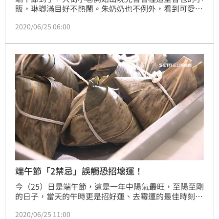
販，琳瑯滿目好不熱鬧。朱奶奶也不例外，看到可愛的
香包就為三歲的孫兒買了一個掛在胸前。可是沒幾天，
2020/06/25 06:00
小孫子的脖子前胸就開始出現一塊紅疹，而且癢得不得
了，成天抓個不停。朱奶奶覺得很納悶，難道這是香包
引起的過敏嗎？
端午節「2禁忌」誤觸恐招壞運！
今（25）日是端午節，這是一年中陽氣最旺，至陽至剛
的日子，當天的午時更是招好運、去霉運的最佳時刻。
但您知道嗎？端午節可是有禁忌的！若不小心觸犯恐招
2020/06/25 11:00
來不好的運勢。知名命理師楊登嵙指出，在這一天千萬