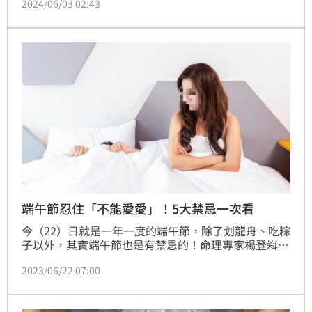
2024/06/03 02:43
瓶與100份香包。
端午節忍住「不能愛愛」！5大禁忌一次看
今（22）日就是一年一度的端午節，除了划龍舟、吃粽
子以外，其實端午節也是有禁忌的！命理專家楊登嵙老
師就分享，端午節其實是一年所有節氣中，「陽氣最
2023/06/22 07:00
旺」的一天，因此有5大禁忌千萬不要犯，否則恐影響
運勢，衰氣纏身。