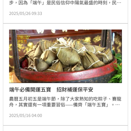
步，因為「端午」是民俗信仰中陽氣最盛的時刻，民俗
專家就提示，上午7點至9點建議到土地公拜拜，可加強
2025/05/26 09:33
財運；進入11點午時起，重頭戲就是「取午時水」，要
在陽光正烈時曬午時水，空檔時間使用艾草擦澡、立蛋
等，還可煮發財水。
端午必備開運五寶 招財補運保平安
農曆五月初五是端午節，除了大家熟知的吃粽子、賽龍
舟，其實還有一項重要習俗——備齊「端午五寶」。究
竟端午五寶是什麼？它們又象徵著什麼意義呢？讓我們
2025/05/16 04:00
一起來深入了解吧！