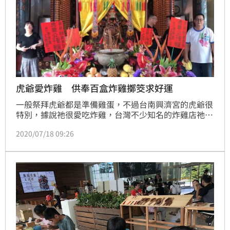
虎爺愛炸雞 供奉百盒炸雞擲筊求好運
一般祭拜虎爺都是準備雞蛋，不過台南興濟宮的虎爺很
特別，據說祂很愛吃炸雞，台灣不少知名的炸雞店祂都
吃過，今年虎爺誕辰廟方和民眾也準備100盒炸雞，只
2020/07/18 09:26
要擲到聖筊就可以獲得炸雞和虎爺香包，讓不少民眾慕
名前來，就是想碰一碰運氣，擲筊求好運。