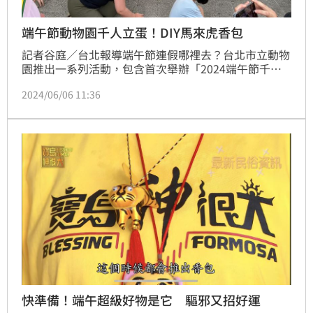
端午節動物園千人立蛋！DIY馬來虎香包
記者谷庭／台北報導端午節連假哪裡去？台北市立動物
園推出一系列活動，包含首次舉辦「2024端午節千人
立蛋」活動，還有以近期入園嬌客馬來虎為題，辦理
2024/06/06 11:36
「小野貓香包」DIY活動。
快準備！端午超級好物是它 驅邪又招好運