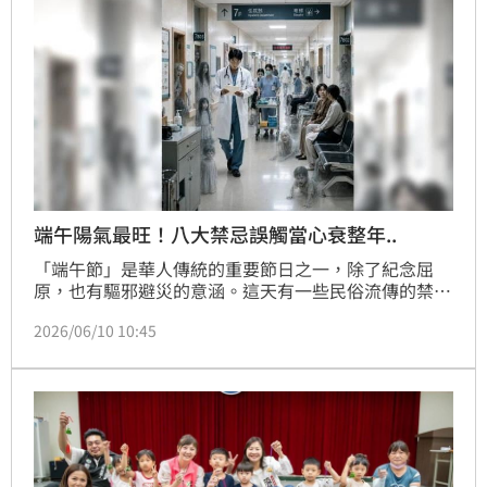
端午陽氣最旺！八大禁忌誤觸當心衰整年..
「端午節」是華人傳統的重要節日之一，除了紀念屈
原，也有驅邪避災的意涵。這天有一些民俗流傳的禁忌
與習俗要注意，以免負面磁場纏身！
2026/06/10 10:45