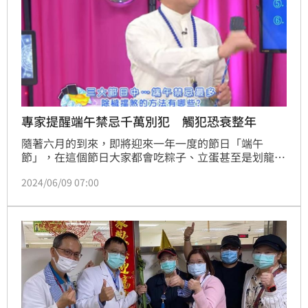
專家提醒端午禁忌千萬別犯 觸犯恐衰整年
隨著六月的到來，即將迎來一年一度的節日「端午
節」，在這個節日大家都會吃粽子、立蛋甚至是划龍舟
比賽等活動，不過端午節也有很多禁忌，楊登嵙博士也
2024/06/09 07:00
透露有哪些禁忌要注意，尤其是這一項物品絕對不能離
身，一旦觸犯恐會衰整年。蔡佩伶報導