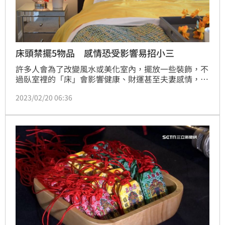
床頭禁擺5物品 感情恐受影響易招小三
許多人會為了改變風水或美化室內，擺放一些裝飾，不
過臥室裡的「床」會影響健康、財運甚至夫妻感情，尤
其是床頭，一不小心就可能觸犯風水禁忌，造成夫妻感
2023/02/20 06:36
情不合，讓第三者有可乘之機。《科技紫微網》分享
「床頭禁忌」，指出5樣物品不要放床頭，趕緊檢查清
理一下！