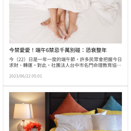
今禁愛愛！端午6禁忌千萬別碰：恐衰整年
今（22）日是一年一度的端午節，許多民眾會把握今日
求財、轉運。對此，社團法人台中市名門命理教育協會
創會理事長楊登嵙則列出「6大端午節禁忌」，提醒民
2023/06/22 05:01
眾千萬別犯，否則恐招來厄運。