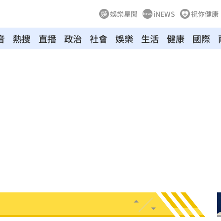
娛樂星聞
iNEWS
祝你健康
音
熱搜
直播
政治
社會
娛樂
生活
健康
國際
:53
報酬
01:45
！
01:20
物
01:17
！
01:03