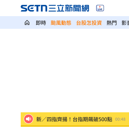
即時
颱風動態
台股怎投資
熱門
影
賓士S500擋浩劫！車主這話暖哭全網
01
台股暴跌誰最能扛 高含金這幾檔繳正
Q2獲利年增221% 愛普*EPS衝4.18元
宏福苑大火調查出爐！菸頭引燃施工雜
定投10年翻逾5倍 這檔吸引存股族卡位
新／四指齊揚！台指期飆破500點
00:48