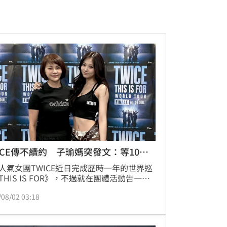
ICE傳不續約 子瑜媽突發文：等10年
人氣女團TWICE近日完成歷時一年的世界巡
THIS IS FOR》，不過就在團體活動告一段
際，第二次續約協商也成為外界關注焦點。
/08/02 03:18
P娛樂日前證實，目前正與成員討論續約事
待有明確結果後才會正式對外公布。就在此
子瑜媽媽也透過社群平台發文，感性寫下