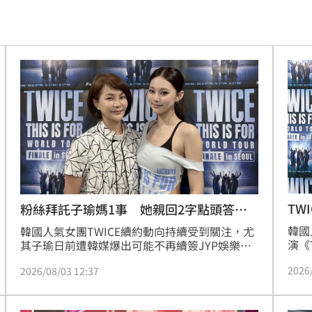
47
油
00:43
擊
00:41
0萬
00:36
、加
00:31
原因
00:26
TW
粉絲拜託子瑜媽1事 她親回2字點頭答應
了
了
韓國
槓警
韓國人氣女團TWICE續約動向持續受到關注，尤
00:23
演《
其子瑜日前遭韓媒爆出可能不再續簽JYP娛樂個
落之
人合約，未來可能將採單飛不解散模式，引發外
鎮濤
00:22
2026
2026/08/03 12:37
JY
界熱議。不過JYP娛樂隨後回應，目前續約仍在
宜，
討論中，尚未有最終結果。
趨緩
00:19
時，