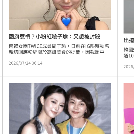
熱潮
10:00
15
國旗惹禍？小粉紅嗆子瑜：又想被封殺
出道
南韓女團TWICE成員周子瑜，日前在IG限時動態
征
韓國
親切回應粉絲關於高雄美食的提問，因截圖中出
道1
現台灣國旗圖案，意外觸動中國小粉紅敏感神
放問
2026/07/24 06:14
經，微博隨即湧入大量惡意留言與封殺威脅。為
2026
去高
平息爭議，子瑜已緊急刪除該則動態。回顧2015
子結
年她曾因國旗風波遭逼道歉，如今事隔近十年，
則回
在社群平台展現對家鄉的喜愛仍遭霸凌，讓台灣
問中
網友感到相當心疼，並痛批對岸網友玻璃心碎滿
論。
地，即便已刪文仍無法平息網路霸凌氛圍，再次
引發兩岸網友對