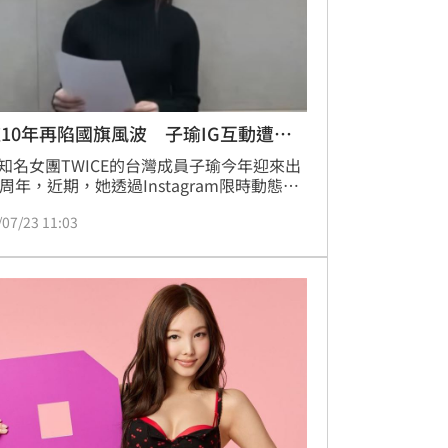
10年再陷國旗風波 子瑜IG互動遭出
知名女團TWICE的台灣成員子瑜今年迎來出
0周年，近期，她透過Instagram限時動態開
答與粉絲互動，一名粉絲提問：「我下次要
/07/23 11:03
雄，如果有推薦的美食，請告訴我」並在句
尾加上台灣國旗以及飛機的表情符號，子瑜
覆：「早餐店：飯糰＋豆漿」，未料卻因提
出現了中華民國國旗，引發中國網友熱烈討
林品妤