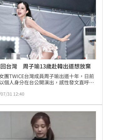
待10年了」，引發粉絲熱烈討論。
回台灣 周子瑜13歲赴韓出道想放棄
女團TWICE台灣成員周子瑜出道十年，日前
以個人身分在台公開演出，感性發文直呼回
好。回首13歲赴韓受訓之路，子瑜曾因語言
/07/31 12:40
與練習辛苦萌生退意，甚至想過在選秀節目
IXTEEN》後放棄返台。幸運的是，當時受到
人員暖心鼓勵，加上她不懈努力展現驚人進
最終獲朴軫永青睞破例入選TWICE。粉絲感
位貴人的鼓勵，見證她如今狀態極佳，從青
習生蛻變為閃耀巨星，十年成長歷程備受讚