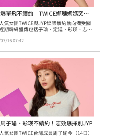
爆單飛不續約 TWICE娜璉媽媽突發
人氣女團TWICE與JYP娛樂續約動向備受關
近期韓網盛傳包括子瑜、定延、彩瑛、志效
員，未來個人經紀約可能不再交由JYP管
/07/16 07:42
引發粉絲熱烈討論。就在敏感時刻，娜璉媽
前發文感性回顧女兒一路走來的演藝歷程，
言9位成員「該獲得應有的待遇」，一番話
界解讀是在向JYP喊話，掀起網友熱議。
周子瑜、彩瑛不續約！志效爆揮別JYP
人氣女團TWICE台灣成員周子瑜今（14日）