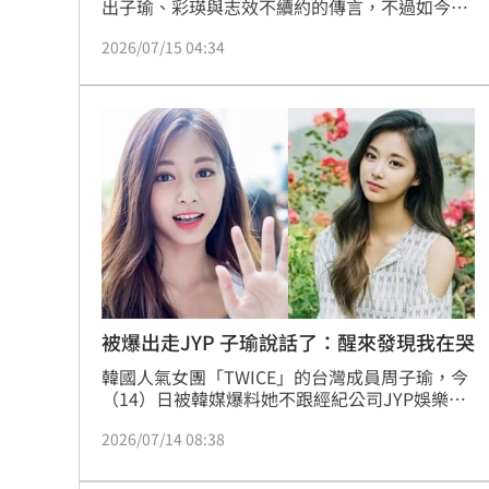
出子瑜、彩瑛與志效不續約的傳言，不過如今台
灣粉絲帶來驚喜消息。日本成員MINA（名井
2026/07/15 04:34
南）確定即將來台，保養品牌SK-II今（15）日透
過官方社群平台臉書正式宣布，身為全球品牌大
使的MINA將現身台灣，消息曝光後瞬間引爆網
路討論，瞬間讓大批ONCE（官方粉絲名）紛紛
湧入留言區歡呼。
被爆出走JYP 子瑜說話了：醒來發現我在哭
韓國人氣女團「TWICE」的台灣成員周子瑜，今
（14）日被韓媒爆料她不跟經紀公司JYP娛樂續
約，引發粉絲們關注。而今日周子瑜也透過官方
2026/07/14 08:38
粉絲平台分享，自己做了一個奇怪的夢，夢中一
直感覺小腿很癢，「醒來發現我在哭。」原來是
愛犬在床上大便，腳不小心沾到了。雖未正面回