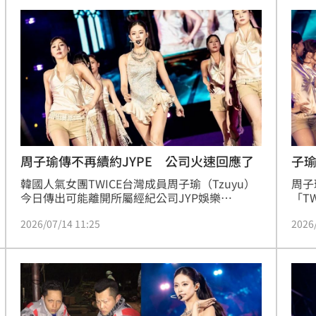
注，JYP娛樂股價當天盤中一路走低，一度跌至
商階
47000韓元，終場收在47850韓元，較前一個交
傳聞
易日下跌1800韓元，跌幅達3.63%。
子瑜
周子瑜傳不再續約JYPE 公司火速回應了
周子
韓國人氣女團TWICE台灣成員周子瑜（Tzuyu）
「T
今日傳出可能離開所屬經紀公司JYP娛樂
她不
（JYPE），引發外界關注，據韓媒今（14）日
2026
2026/07/14 11:25
震驚
報導，周子瑜已決定在合約到期後離開所屬經紀
公司，不與JYP娛樂續約，對此，JYP娛樂方面
回應表示，待相關事項確認後會再向外界公布。
林品妤