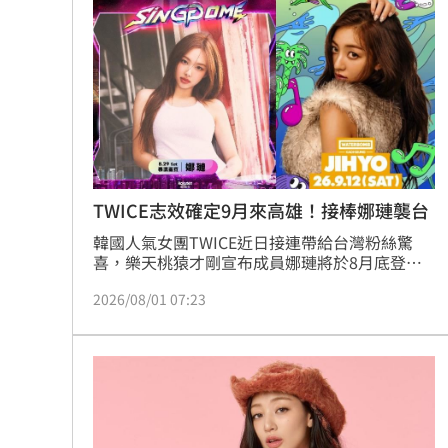
最遺憾童年記憶空白 禹菡：當年真不
每股配12.8元的它 Ｑ2營收曝光
00:00
連續2場安打！ 林安可掃二壘打貢獻1
歐洲避暑天堂失守！地中海熱到像溫泉
台灣彩券開獎直播中
20:31
TWICE志效確定9月來高雄！接棒娜璉襲台
韓國人氣女團TWICE近日接連帶給台灣粉絲驚
LIVE三立+24小時直播
15:27
喜，樂天桃猿才剛宣布成員娜璉將於8月底登上
台北大巨蛋演出，如今隊長志效也正式確定來
三立iNEWS新聞台線上直播
18:00
2026/08/01 07:23
台。WATERBOMB KAOHSIUNG 2026今（1日）
公開重磅卡司，宣布「TWICE隊長志效將以
SPECIAL HEADLINER身分，於9月12日登上高雄
台彩父親節推新刮刮樂千萬頭獎超「爸
WATERBOMB舞台。」消息曝光後，ONCE瞬間
暴動，直呼：「志效的兵集合！」
商場戰國來臨 台中「頂奢大道」逐漸
「拍片人的多重宇宙」職涯論壇9/12登