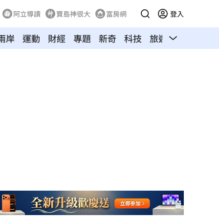
阿立導讀
寶島神很大
富房網
登入
兩岸
運動
財經
專題
新奇
科技
旅遊
汽車
寵物