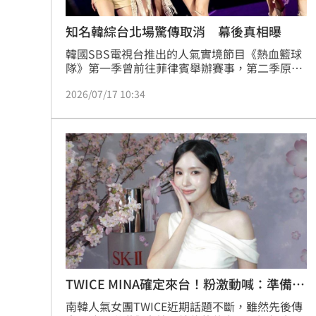
知名韓綜台北場驚傳取消 幕後真相曝
韓國SBS電視台推出的人氣實境節目《熱血籃球
隊》第一季曾前往菲律賓舉辦賽事，第二季原定
今年夏天登上台北小巨蛋，並邀集珉豪、燦烈等
2026/07/17 10:34
藝人來台與台灣明星同場較勁，然而，主辦單位
昨（16）日突發公告，表示活動因「不可抗力因
素」確定取消，令不少粉絲大感錯愕。林品妤
TWICE MINA確定來台！粉激動喊：準備衝
了
南韓人氣女團TWICE近期話題不斷，雖然先後傳