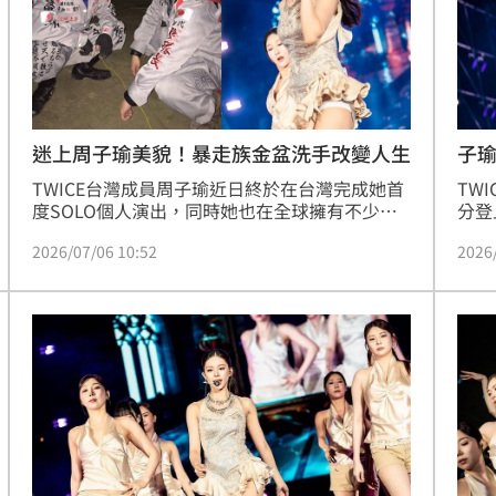
迷上周子瑜美貌！暴走族金盆洗手改變人生
子瑜
TWICE台灣成員周子瑜近日終於在台灣完成她首
TW
度SOLO個人演出，同時她也在全球擁有不少粉
分登
絲，更多次憑藉美貌在2019年美國指標性網站
帶來
2026/07/06 10:52
2026
TC Candler的「全球百大美女」中勇奪冠軍，不
支持
少人因她踏入K-POP世界，竟還有有人因此徹底
然而
改變人生。
紀公
TW
關宣