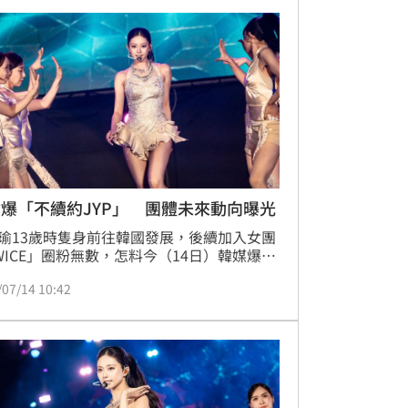
段，「相關事項尚未確定」，並未證實外界
。
爆「不續約JYP」 團體未來動向曝光
瑜13歲時隻身前往韓國發展，後續加入女團
WICE」圈粉無數，怎料今（14日）韓媒爆出
與經紀公司JYP續約，消息傳開讓許多粉絲
/07/14 10:42
不已，不少人也關注未來團體的發展。