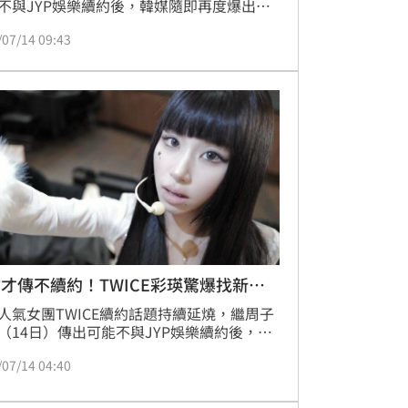
不與JYP娛樂續約後，韓媒隨即再度爆出，
彩瑛近期也積極與其他經紀公司接觸，外界
/07/14 09:43
她正為未來個人發展提前布局，引發粉絲高
注。稍早有韓媒再爆料，在JYP待了21年的
也確定離開公司，未來將成立個人工作室，
全新SOLO活動。
才傳不續約！TWICE彩瑛驚爆找新東
人氣女團TWICE續約話題持續延燒，繼周子
（14日）傳出可能不與JYP娛樂續約後，韓
即再度爆出，成員彩瑛近期也積極與其他經
/07/14 04:40
司接觸，外界猜測她正為未來個人發展提前
，引發粉絲高度關注。對此，JYP娛樂第一
出面回應，強調目前所有成員仍處於續約協