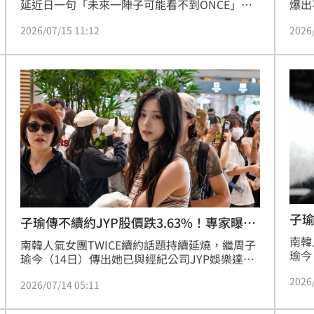
爆出
延近日一句「未來一陣子可能看不到ONCE」，
成員
意外讓外界聯想到團體未來規劃。定延不僅提前
2026
2026/07/15 11:12
猜測
安撫粉絲情緒，還創立專屬標籤維持互動，溫暖
度關
舉動讓大批粉絲感動不已。林宜君
志效
展開
子瑜
子瑜傳不續約JYP股價跌3.63%！專家曝原
家
因
南韓
南韓人氣女團TWICE續約話題持續延燒，繼周子
瑜今
瑜今（14日）傳出她已與經紀公司JYP娛樂達成
媒隨
共識，可能不與JYP娛樂續約後，不過未來將持
2026
紀公
2026/07/14 05:11
續參與TWICE團體活動。消息曝光後，不僅迅速
布局
引發全球粉絲熱議，更讓敏感的資本市場高度關
時間