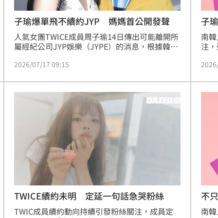
子瑜爆單飛不續約JYP 媽媽首公開發聲
子瑜
文
人氣女團TWICE成員周子瑜14日傳出可能離開所
南韓
屬經紀公司JYP娛樂（JYPE）的消息，根據韓媒
注，
爆料，周子瑜未來與公司將採取「僅續留團體
等成
2026/07/17 09:15
2026
約」的合作模式，不過，JYP娛樂昨日火速出面
理，
回應，表示「相關事項仍在討論中，確認後會再
媽日
向外界公布。」如今子瑜媽媽首度公開發聲，她
並直
曬出子瑜先前返台登上高雄啤酒音樂節舞台的母
被外
女後台合照，並以中、英、韓三語向JYP娛樂、
主辦單位、工作團隊以及粉絲表達感謝。
不只
TWICE續約未明 定延一句話急哭粉絲
南韓
TWIC成員續約動向持續引發粉絲關注，成員定