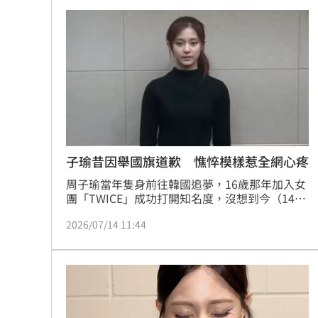
應傳聞，不過她輕鬆地分享日常，也讓粉絲緊張
的心情也稍稍緩和。
子瑜昔因舉國旗道歉 憔悴模樣惹全網心疼
周子瑜當年隻身前往韓國追夢，16歲那年加入女
團「TWICE」成功打開知名度，沒想到今（14
日）韓媒爆出她不與公司JYP續約，對此，公司
2026/07/14 11:44
則發聲表示仍在討論中，而消息傳開後也讓外界
想起「周子瑜國旗事件」，當年她身穿黑衣憔悴
道歉，讓網友感到心疼。蔡佩伶報導