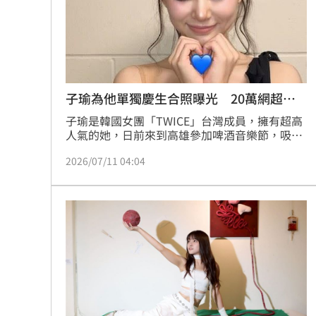
子瑜為他單獨慶生合照曝光 20萬網超羨
慕
子瑜是韓國女團「TWICE」台灣成員，擁有超高
人氣的她，日前來到高雄參加啤酒音樂節，吸引
一票粉絲朝聖，不過今（11日）掀起討論的是，
2026/07/11 04:04
子瑜為「他」單獨慶生的合照流出，讓一票網友
感到羨慕。蔡佩伶報導