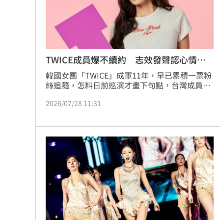
8國球員齊聚高雄 Formosa 7s掀足球
理想混蛋號召粉絲跨海追星吃美食！
18:
TWICE成員爆不續約 志效發聲認心情沉
重
韓國女團「TWICE」成軍11年，早已累積一票粉
絲追隨，怎料日前巡演才畫下句點，台灣成員子
瑜以及隊長志效、彩瑛、定延等人接連爆出不續
2026/07/28 11:31
約傳聞，事隔多日，而隊長志效發聲坦承心情沉
重，承諾會盡快為粉絲帶來消息。蔡佩伶報導