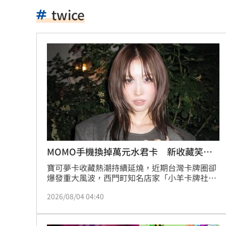
慈濟遭詐10.6億元！全款拿回解方曝
00:
twice
稱龍蝦咬完就吐 爆李世宗要信徒喝精
樂天女孩淚揭往事 愛意表達障礙遭重
一張百萬太貴！他公開高價股買法：賺3
獨／海外遊學增強外語 台人夯英、美
長尾獼猴失控狂襲居民！官方追查異常
伊波拉失控！專家憂病毒恐已突變
00:23
MOMO手機換掉萬元水君卡 新收藏笑翻
粉絲
飲料空盒找嘸地方丟 騎車咬著遭攔查
寶可夢卡收藏熱潮持續延燒，近期台灣卡牌圈卻
爆發重大風波，西門町知名店家「小羊卡牌社」
疑似無預警停止營業，引發大量玩家焦急求助。
63歲章小蕙吐露心聲：後悔當年嫁給鍾
2026/08/04 04:40
就在收藏市場震盪之際，韓國人氣女團TWICE成
員MOMO也因寶可夢卡意外登上話題焦點，不過
白海豚颱風擺盪逼近！雨到「這時」才
她的選擇卻讓粉絲笑翻。林宜君