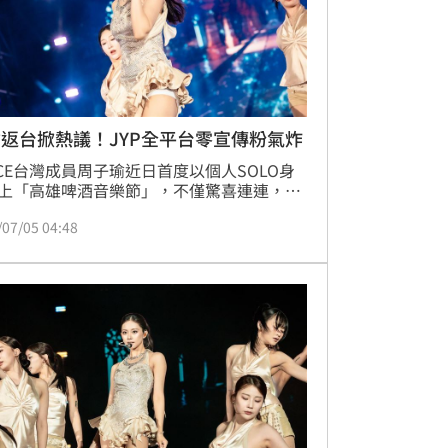
返台掀熱議！JYP全平台零宣傳粉氣炸
ICE台灣成員周子瑜近日首度以個人SOLO身
上「高雄啤酒音樂節」，不僅驚喜連連，更
精心準備的舞台演出，吸引大批ONCE到場
/07/05 04:48
，也成為本屆音樂節最受矚目的表演之一。
演出結束後，討論焦點卻意外轉向她所屬經
司JYP娛樂，原因是從活動前到活動後，
ICE及JYP各大官方社群平台完全沒有任何相
傳，引發不少粉絲質疑子瑜的待遇。