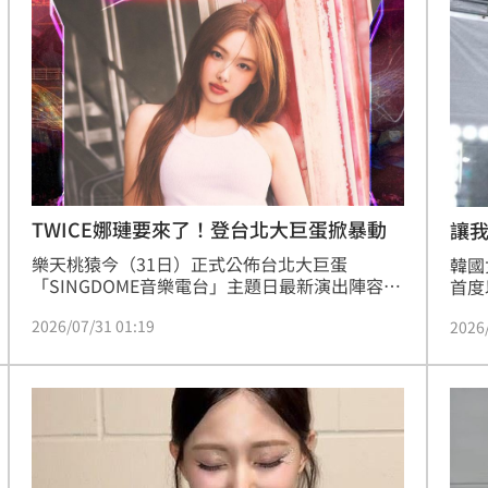
「等
懂事
00:12
打點
23:59
23:53
TWICE娜璉要來了！登台北大巨蛋掀暴動
讓我
樂天桃猿今（31日）正式公佈台北大巨蛋
韓國
「SINGDOME音樂電台」主題日最新演出陣容，
首度
韓國超人氣女團TWICE成員林娜璉（NAYEON）
家真
2026/07/31 01:19
2026
確定將於8月29日登台，擔任當天賽事結束後的
隔閡
壓軸表演嘉賓。訊息一經公開，立刻引爆球迷與
《S
ONCE（TWICE粉絲名）暴動不已，不少人直呼
工作
」氣
12:00
「今年最強賽後演出誕生」。
步，
念那
成形
12:00
澀練
譽。
場！
10:30