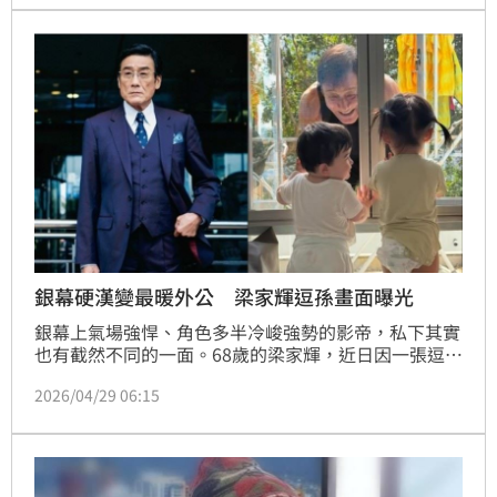
銀幕硬漢變最暖外公 梁家輝逗孫畫面曝光
銀幕上氣場強悍、角色多半冷峻強勢的影帝，私下其實
也有截然不同的一面。68歲的梁家輝，近日因一張逗孫
畫面掀起熱議，展現「鐵漢柔情」的反差魅力，讓粉絲
2026/04/29 06:15
直呼融化。林宜君