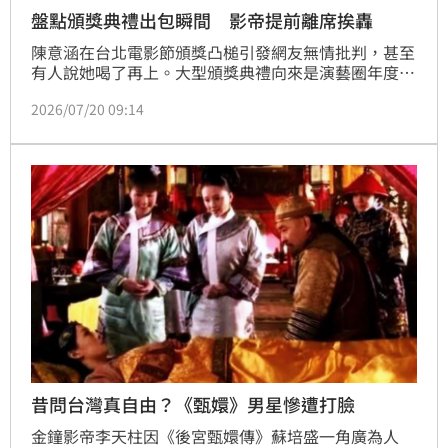
盤點頒獎典禮出包瞬間 影帝提前離席挨轟
陳意涵在台北電影節頒獎凸槌引發網友無情批判，甚至
有人說她喝了再上。大型頒獎典禮向來是演藝圈年度盛
事，只是直播現場充滿變數，即使是身經百戰的明星，
2026/07/20 09:14
也難免因一時疏忽、口誤或失言成為話題焦點。從阮經
天被資深電影人李烈點名是「最沒禮貌影帝」，到藍正
龍頒獎脫口而出一句「這不準嘛」，以及莫文蔚因口音
問題鬧出烏龍，都曾在典禮史上留下令人印象深刻的出
包瞬間。
昔問台灣真自由？《甄嬛》男星慘遭打臉
金鐘影帝李天柱因《後宮甄嬛傳》蘇培盛一角廣為人