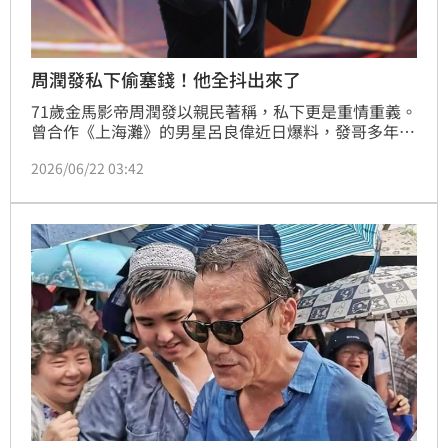
周潤發私下偷塞錢！他全抖出來了
71歲金馬影帝周潤發以親民著稱，私下更是重情重義。
曾合作《上海灘》的男星呂良偉近日爆料，發哥多年來
持續自掏腰包，默默接濟許多經濟困難的TVB退休幕後
2026/06/22 03:42
人員，包含昔日合作的燈光師與攝影師。呂良偉佩服表
示，周潤發行善低調、從不對外張揚，甚至會主動邀約
老戰友聚餐敘舊。這份念舊且溫暖的舉動，展現出影帝
不凡的人品與智慧，也讓粉絲再度見證發哥私下最真
實、感人的一面。