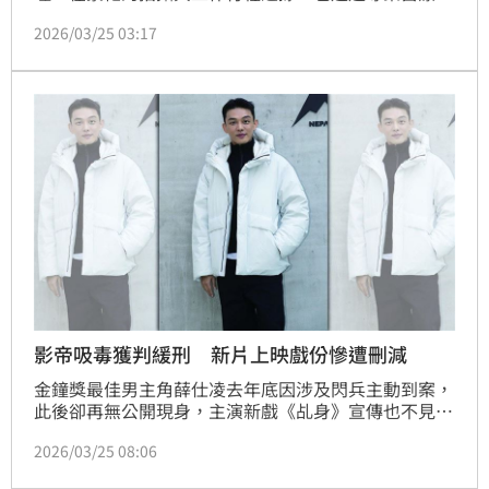
隊的評估與保養規劃，維持良好的身體與精神狀態。長
2026/03/25 03:17
年深耕台灣影視圈的李羅，以沉穩的演技與深刻角色塑
造深受觀眾喜愛，並榮獲金鐘獎影帝肯定。多年來持續
活躍於戲劇作品中的他，面對高強度拍戲與長時間拍攝
行程，更加重視日常健康管理。
影帝吸毒獲判緩刑 新片上映戲份慘遭刪減
金鐘獎最佳男主角薛仕凌去年底因涉及閃兵主動到案，
此後卻再無公開現身，主演新戲《乩身》宣傳也不見人
影，大大影響正值顛峰的演藝事業。
2026/03/25 08:06