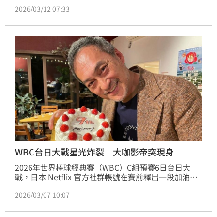
場後報警。就在外界揣測男演員身分識，韓國第一狗仔
2026/03/12 07:33
《Dispatch》立刻曝光是「音樂劇教父」南京柱（남경
주）。
WBC台日大戰星光炸裂 大咖影帝突現身
2026年世界棒球經典賽（WBC）C組預賽6日台日大
戰，日本 Netflix 官方社群帳號在賽前釋出一段加油影
片，結果畫面中赫然出現影帝渡邊謙與「嵐」成員二宮
2026/03/07 10:07
和也，夢幻組合讓網友也感到驚喜！蔡維歆