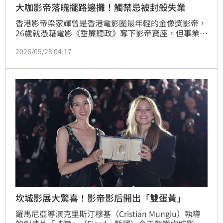
大咖影帝落魄擺路邊攤！觸禁忌被封殺失業
香港影帝梁家輝曾是香港電影圈最年輕的金像獎影帝，
26歲就憑藉電影《垂簾聽政》奪下影帝寶座，但事業正
值巔峰時，卻因觸犯當年影視圈禁忌，遭到全面封殺長
2026/05/28 04:17
達兩年。演藝工作全面停擺的他，甚至一度靠在街頭擺
路邊攤賣飾品維生，人生跌入谷底。
坎城影展大驚喜！影帝影后開出「雙蛋黃」
羅馬尼亞導演克里斯汀穆基（Cristian Mungiu）執導