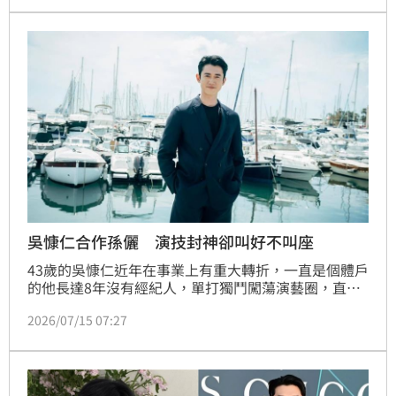
演技也越來越好，更入圍了金鐘獎迷你劇集影后，兩人
可說是金光閃閃的情侶檔。
吳慷仁合作孫儷 演技封神卻叫好不叫座
43歲的吳慷仁近年在事業上有重大轉折，一直是個體戶
的他長達8年沒有經紀人，單打獨鬥闖蕩演藝圈，直到
兩年前宣布與中國經紀公司「壹心娛樂」簽約，成為趙
2026/07/15 07:27
又廷、陳昊森、馬思純等人的師弟，更與大咖女星孫儷
合作懸疑劇《危險關係》，積極拓展中國市場。