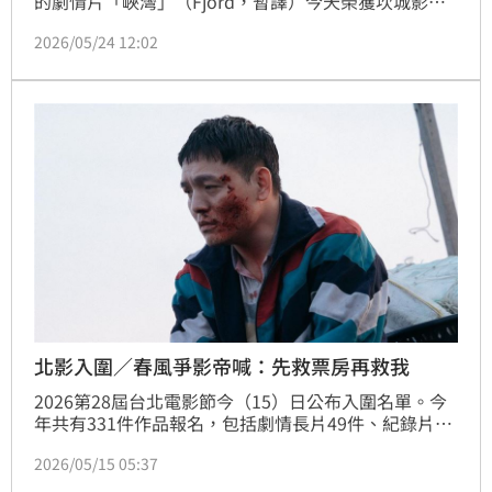
的劇情片「峽灣」（Fjord，暫譯）今天榮獲坎城影展
最高榮譽「金棕櫚獎」（Palme d'Or prize）。
2026/05/24 12:02
北影入圍／春風爭影帝喊：先救票房再救我
2026第28屆台北電影節今（15）日公布入圍名單。今
年共有331件作品報名，包括劇情長片49件、紀錄片84
件、短片156件、動畫片42件，最後選出29部入圍作品
2026/05/15 05:37
劇。其中，最受關注的帝后之爭堪稱神仙打架，究竟最
後獎落誰家，備受外界期待。宋亭誼