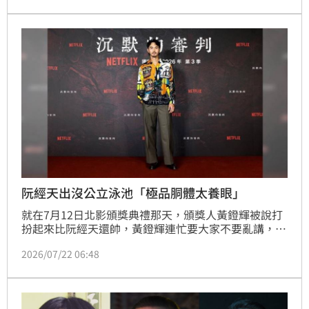
「不是情婦，而是涉嫌跟蹤黃晸珉的犯罪嫌疑人」，並
宣布將採取追加法律行動。
阮經天出沒公立泳池「極品胴體太養眼」
就在7月12日北影頒獎典禮那天，頒獎人黃鐙輝被說打
扮起來比阮經天還帥，黃鐙輝連忙要大家不要亂講，怕
阮經天會看到新聞；同個時間時報周刊CTWANT的讀者
2026/07/22 06:48
在台北市前港游泳池，捕捉到了古銅色美男降臨，結實
的線條、那黝黑的膚色，在陽光下閃閃發光，仔細一
看，這不就是金馬影帝阮經天嗎？竟能幾公尺內近距離
欣賞如此健康的畫面，真是讓人羨慕嫉妒恨。