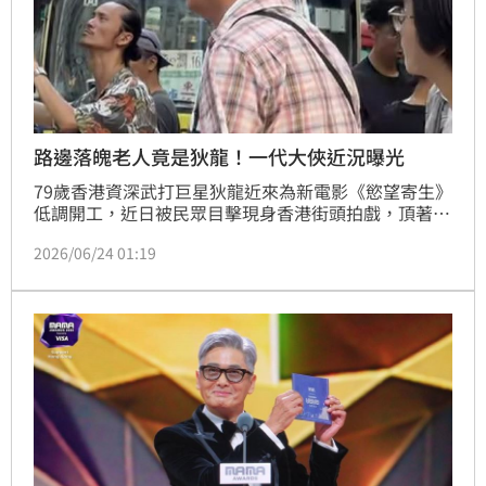
路邊落魄老人竟是狄龍！一代大俠近況曝光
79歲香港資深武打巨星狄龍近來為新電影《慾望寄生》
低調開工，近日被民眾目擊現身香港街頭拍戲，頂著一
頭白髮、穿著樸素短袖與短褲坐在路邊休息，乍看宛如
2026/06/24 01:19
落魄老伯，讓不少路人一時認不出來。照片與影片曝光
後迅速掀起討論，也讓外界再次見識到這位金馬影帝深
厚的演技實力。