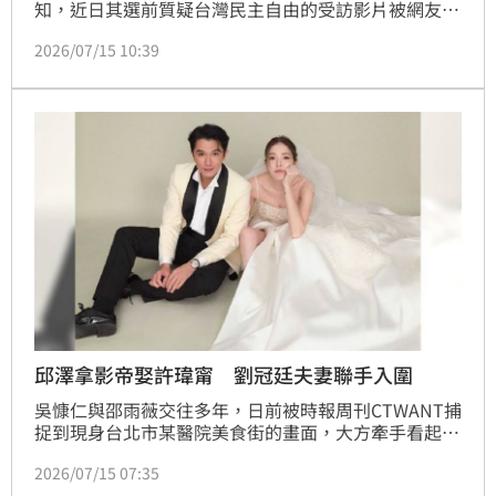
知，近日其選前質疑台灣民主自由的受訪影片被網友翻
出，引發社群熱議。李天柱當時反問台灣是否真的民
2026/07/15 10:39
主、富裕，遭到大批網友圍剿，批評他只敢在有言論自
由的地方發表言論。知名律師林智群更在臉書祭出「4
大招」重砲反擊，列舉台灣能投票、罵總統及股市表現
強勁等事實，狠嗆李天柱：「這些話麻煩去中國講講
看！」並諷刺他是否演太監入戲太深，犀利言論在網路
上掀起激烈爭論，再度成為輿論焦點。
邱澤拿影帝娶許瑋甯 劉冠廷夫妻聯手入圍
吳慷仁與邵雨薇交往多年，日前被時報周刊CTWANT捕
捉到現身台北市某醫院美食街的畫面，大方牽手看起來
相當甜蜜。吳慷仁一直是演藝圈的實力派演員，還是金
2026/07/15 07:35
鐘金馬雙料影帝，邵雨薇則以宅男女神形象出道，近年