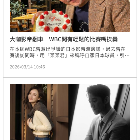
大咖影帝翻車 WBC問有輕鬆的比賽嗎挨轟
在本屆WBC曾惹出爭議的日本影帝渡邊謙，過去曾在
賽後訪問時，用「某某君」來稱呼自家日本球員，引發
日本球迷不滿，認為實在太不尊重人。如今他在訪問日
2026/03/14 10:46
本隊總教練井端弘和，針對C組4場賽事脫口：「這4場
比賽，有沒有比較輕鬆的一場？」讓球迷再度被惹怒。
蔡維歆