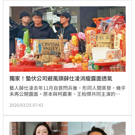
獨家！蟄伏公司避風頭薛仕凌消瘦露面透氣
藝人薛仕凌去年11月自首閃兵後，形同人間蒸發，幾乎
未再公開露面。原本與柯震東、王柏傑共同主演的
Netflix影集《乩身》備受期待，日前舉辦記者會卻獨缺
2026/03/25 07:42
他，當時被解讀為「復出無期」；不過，本刊讀者直
擊，他近日悄悄在台北街頭現身，雖然低調仍被一眼認
出。