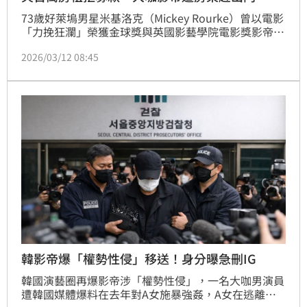
73歲好萊塢男星米基洛克（Mickey Rourke）曾以電影
「力挽狂瀾」榮獲金球獎與英國影藝學院電影獎影帝，
也曾在漫威電影「鋼鐵人2」中飾演反派角色。然而近
2026/03/12 08:45
來傳出他陷入低潮，財務狀況亮紅燈，因積欠5.9萬美
元(約新台幣185萬元)面臨被趕出租屋的可能。而根據
外媒《時人》報導，本週稍早洛杉磯高等法院在一起
「非法佔用」案件中，裁定他的房東勝訴，他因此被趕
出家門。蔡維歆
韓影帝爆「權勢性侵」移送！身分曝急刪IG
韓國演藝圈再爆影帝涉「權勢性侵」，一名大咖男演員
遭韓國媒體爆料在去年對A女施暴強姦，A女在逃離現