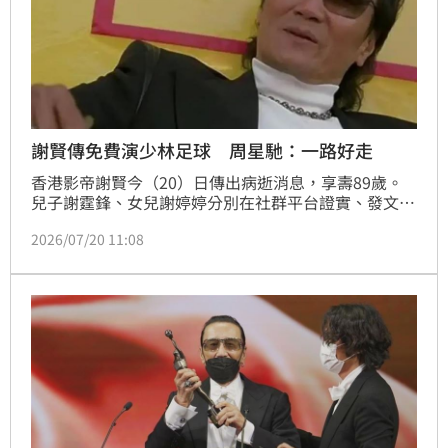
謝賢傳免費演少林足球 周星馳：一路好走
香港影帝謝賢今（20）日傳出病逝消息，享壽89歲。
兒子謝霆鋒、女兒謝婷婷分別在社群平台證實、發文弔
唁。謝賢過去曾義氣相挺周星馳的《少林足球》，甚至
2026/07/20 11:08
不惜零片酬演出，今日傳出病逝消息，周星馳也在社群
平台悼念，「一路好走」。