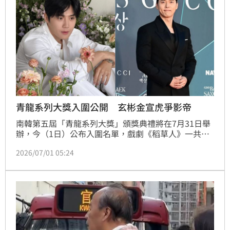
青龍系列大獎入圍公開 玄彬金宣虎爭影帝
南韓第五屆「青龍系列大獎」頒獎典禮將在7月31日舉
辦，今（1日）公布入圍名單，戲劇《稻草人》一共入
圍6項成為本屆大贏家，緊追在後的則是入圍5項的《菜
2026/07/01 05:24
鳥伙房兵》，競爭相當激烈。蔡佩伶報導