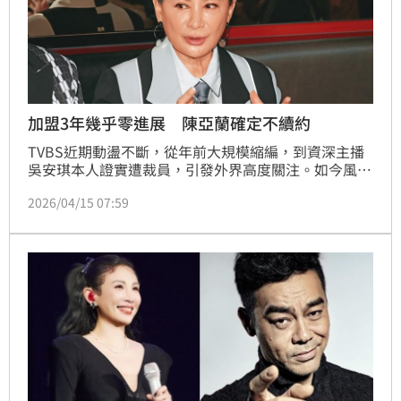
加盟3年幾乎零進展 陳亞蘭確定不續約
TVBS近期動盪不斷，從年前大規模縮編，到資深主播
吳安琪本人證實遭裁員，引發外界高度關注。如今風暴
更延燒至藝人經紀部門，市場盛傳，金鐘影帝陳亞蘭合
2026/04/15 07:59
約即將到期，確定不續約，成為這波人事震盪中最受矚
目的指標人物。