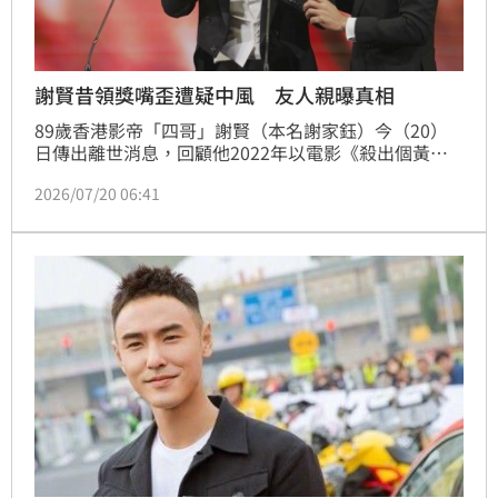
謝賢昔領獎嘴歪遭疑中風 友人親曝真相
89歲香港影帝「四哥」謝賢（本名謝家鈺）今（20）
日傳出離世消息，回顧他2022年以電影《殺出個黃
昏》奪下香港金像獎最佳男主角獎，成為歷屆最年長影
2026/07/20 06:41
帝；不過上台領獎時，因為步伐略顯蹣跚、臉部有些歪
斜，一度傳出中風消息。