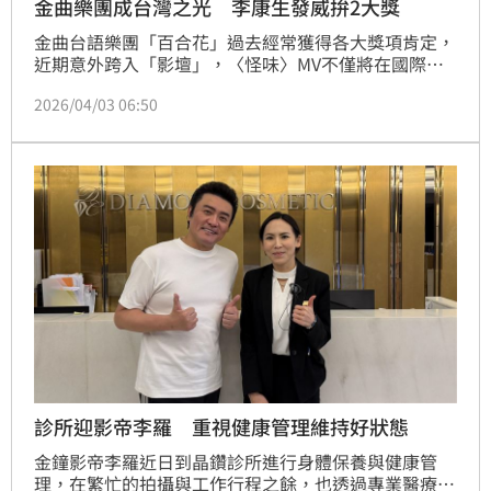
金曲樂團成台灣之光 李康生發威拚2大獎
金曲台語樂團「百合花」過去經常獲得各大獎項肯定，
近期意外跨入「影壇」，〈怪味〉MV不僅將在國際影
展亮相，還要與不同國家一起爭奪獎項。樂團開心表
2026/04/03 06:50
示：「很高興能透過影像的方式，把我們的音樂作品帶
到美國，十分榮幸能跟來自世界各地優秀的影視作品一
同入圍，同時也感謝所有夥伴的幫忙，讓這股『怪味』
成功飄散出去！」
診所迎影帝李羅 重視健康管理維持好狀態
金鐘影帝李羅近日到晶鑽診所進行身體保養與健康管
理，在繁忙的拍攝與工作行程之餘，也透過專業醫療團