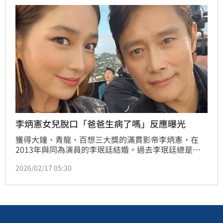
李炳憲女兒脫口「爸爸生病了嗎」反應曝光
獲得大鐘、青龍、百想三大獎的滿貫影帝李炳憲，在
2013年與同為演員的李珉廷結婚。過去李珉廷總是把
李炳憲的臉「模糊處理」，多次成為熱門話題。近日李
2026/02/17 05:30
炳憲在頻道中，首次「解開模糊」亮相，女兒看到爸爸
過去搞笑照片時，問到「爸爸生病了嗎？」引發笑聲。
記者林汝珊