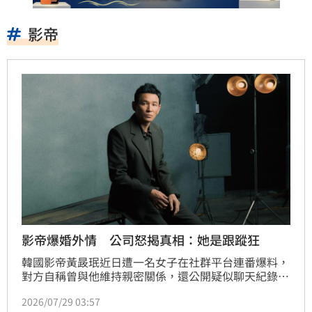
影帝
影帝爆婚外情 公司怒揭真相：她是跟蹤狂
韓國影帝黃晸珉近日遭一名女子在社群平台連番爆料，
對方自稱曾與他維持親密關係，還公開疑似聊天紀錄、
通話錄音及通聯紀錄，引發外界熱議。不過黃晸珉經紀
2026/07/29 03:57
公司29日火速發出正式聲明，強硬反擊，直指該名女子