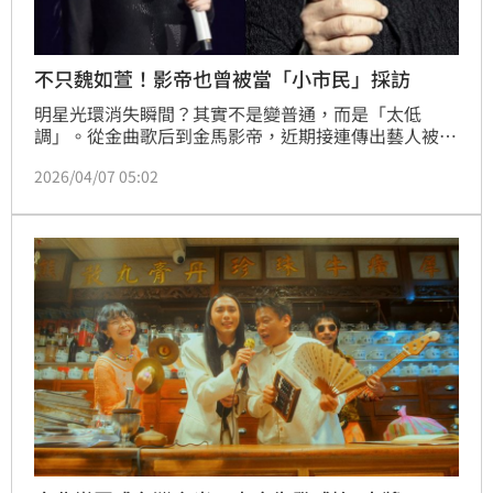
不只魏如萱！影帝也曾被當「小市民」採訪
明星光環消失瞬間？其實不是變普通，而是「太低
調」。從金曲歌后到金馬影帝，近期接連傳出藝人被當
成一般民眾受訪的趣事，其中以劉青雲的經典案例最被
2026/04/07 05:02
熱議，再度掀起網友討論「巨星變路人」的反差魅力。
林宜君