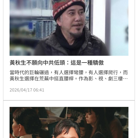
黃秋生不願向中共低頭：這是一種驕傲
當時代的巨輪碾過，有人選擇彎腰，有人選擇爬行，而
黃秋生選擇在荒蕪中挺直腰桿。作為影、視、劇三棲的
「滿貫影帝」，黃秋生近年因堅持守護香港自由、不向
2026/04/17 06:41
強權低頭而遭到打壓，演藝事業被迫停滯。面對消失的
片約與被抹除的獎項資格，他沒有怨天尤人，而是換一
種方式安放靈魂。他淡然表示，儘管世道混亂，但自己
依然能維持風骨、直立行走，這不僅是對命運的抗議，
更是一名創作者最溫柔的驕傲。（記者唐家興）