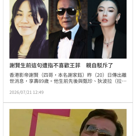
謝賢生前這句遭指不喜歡王菲 親自駁斥了
香港影帝謝賢（四哥，本名謝家鈺）昨（20）日傳出離
世消息，享壽89歲。他生前先後與甄珍、狄波拉（拉
姑）有過婚姻，除了自身感情生活備受矚目，對於兒子
2026/07/21 12:49
前妻張柏芝、現任女友王菲的態度，也一直是外界關注
焦點。他過去曾多次公開讚賞張柏芝，卻因此被解讀為
不喜歡王菲，對此他曾親自澄清。