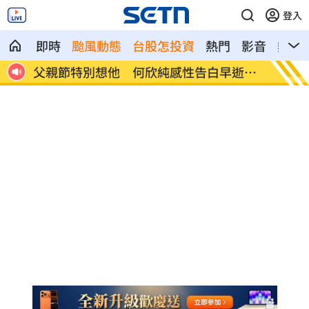
登入
即時
颱風動態
台股怎投資
熱門
影音
熱搜
逝父
參加教召辱罵士官長3字…1原因比一般人
BLAC
慘
問題