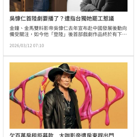
吳慷仁首陸劇要播了？遭指台獨她罷工惹議
金鐘、金馬雙料影帝吳慷仁去年宣布赴中國發展後動向
備受關注，如今他「登陸」後首部戲劇作品終於有下
文。網路近期流出消息指出，他與陸劇天后孫儷主演的
2026/03/12 07:10
新劇《危險關係》有望於3月在愛奇藝平台上線，時間
點眾說紛紜，有一說是3月30日開播，也有人推測可能
提前在3月中旬上架；雖未見平台正式官宣，不過吳慷
仁轉戰陸劇界是否打響第一砲，也備受外界關注。
欠百萬房租拒募款 大咖影帝遭房東趕出門