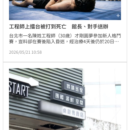
工程師上擂台被打到死亡 館長、對手送辦
台北市一名陳姓工程師（30歲）才剛圓夢參加新人格鬥
賽，豈料卻在賽後陷入昏迷，經治療4天後仍於20日宣
告不治。台北市警局松山分局今（21）日表示，經過通
2026/05/21 10:58
知拳擊館相關人等到案說明，訊後依過失致死罪函送鄭
姓負責人及許姓選手，後續將進一步釐清整起事故發生
原因以及責任歸屬。