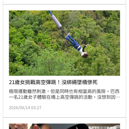
黃姓、吳姓救生員，2人才察覺有人溺水，江男經送醫
急救後仍宣告不治。新北地院依過失致死罪各判3人6月
徒刑，得易科罰金。
21歲女挑戰高空彈跳！沒綁繩墜橋慘死
極限運動雖然刺激，但是同時也有相當高的風險。巴西
一名21歲女子體驗在橋上高空彈跳的活動，沒想到因為
工作人員的疏忽，在未綁安全繩的狀況下就讓女子往下
2026/06/14 03:27
跳，導致女子直接墜橋慘死。