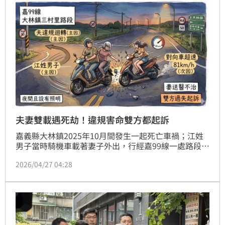
夫妻雙載遇死劫！違規害命雙方都起訴
嘉義縣大林鎮2025年10月間發生一起死亡車禍；江姓
男子當時騎機車載著妻子外出，行經嘉99線一處路段
時，疑似為了貪圖方便違規迴轉，導致對向一名超速行
2026/04/27 04:28
駛的彭姓女子閃避不及，雙方猛烈對撞，江男雖然保住
一命，但後座的妻子卻因此傷重不治，檢方偵結後，認
定雙方都有過失，均依過失致死罪嫌將兩名騎士一併起
訴。