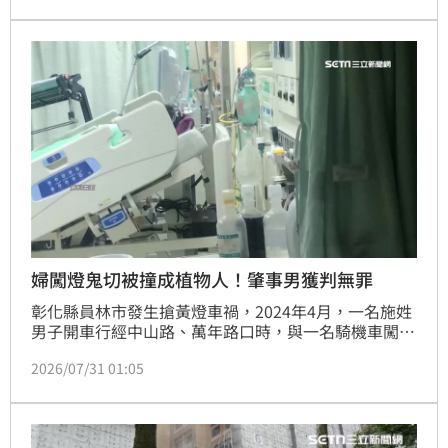
調月入僅4萬元，雖有心賠償但無力負擔高額金額。台
南高分院審理後，安排雙方二次調解，最終以290萬元
達成和解。法官考量林男無前科且犯後態度良好，雖維
持一審7個月徒刑，但宣告緩刑3年，給予自新機會，全
案仍可上訴。
婦闖燈鬼切被撞成植物人！肇事男獲判無罪
彰化縣員林市發生搶黃燈車禍，2024年4月，一名施姓
男子開車行經中山路、萬年路口時，與一名騎機車闖紅
燈又鬼切的陳姓婦人發生碰撞，導致陳女變成植物人，
2026/07/31 01:05
臥病在床1年多後，因肺炎死亡。事後施男被依過失致
死罪起訴，法官審理後認為，肇事原因是陳婦，施男根
本無法閃避，因此判施男無罪。