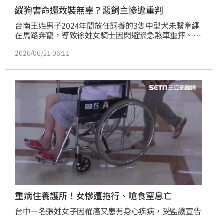
縱狗害命還敢裝無辜？惡飼主慘遭重判
台南王姓男子2024年間放任飼養的3隻中型犬未繫牽繩
在馬路奔竄，導致徐姓女騎士因閃避緊急煞車重摔、頭
部重創，長期昏迷10個月後不幸因肺炎不治；王男事後
2026/06/21 06:11
不僅未賠償家屬，還冷血狡辯稱被害人是「自己生病死
的」，但法官勘驗行車紀錄器後，認定狗奔竄與騎士死
亡有因果關係，當場打臉王男卸責，審結後依過失致人
於死罪判處王男10個月徒刑，可上訴。
重病住養護所！女慘遭拖行、嗆食窒息亡
台中一名張姓女子因罹癌又患有身心疾病，受監護宣告