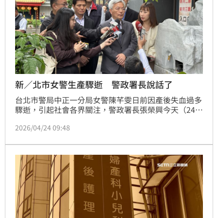
新／北市女警生產驟逝 警政署長說話了
台北市警局中正一分局女警陳芊雯日前因產後失血過多
驟逝，引起社會各界關注，警政署長張榮興今天（24
日）上午9時許，前往位於板橋新月會館的陳芊雯靈堂
2026/04/24 09:48
拈香致意，接受媒體訪問時表示，目前有積極跟家屬聯
繫並提供協助，女警之前工作表現良好，非常盡責，對
於家屬提出過失致死告訴及撫卹部分會積極協助家屬，
另從優撫恤。