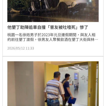
他墾丁助陣追車自撞「害友被吐噎死」慘了
桃園一名徐姓男子於2023年元旦連假期間，與友人相
約前往墾丁渡假，徐男友人聚餐飲酒在墾丁大街與林姓
少年等人爆發肢體衝突。徐男執意在酒後駕駛賓士車載
2026/05/12 11:33
好友助陣。在南灣路段發現對方蹤跡後，展開飛車追
逐，最終失控自撞，導致車輛嚴重毀損，副駕駛座乘客
詹男傷重死亡：屏東地方法院審理後，依酒駕致人與死
罪，判處徐男1年10月。可上訴。