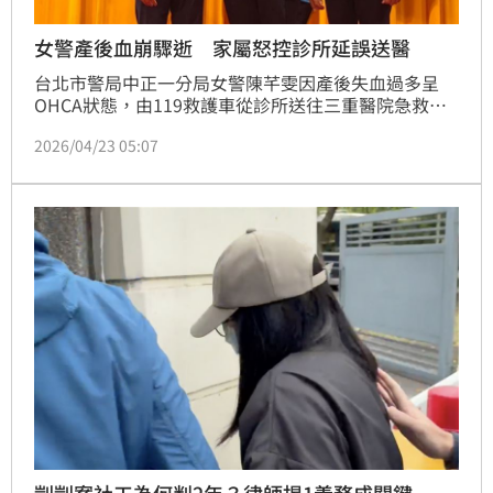
女警產後血崩驟逝 家屬怒控診所延誤送醫
台北市警局中正一分局女警陳芊雯因產後失血過多呈
OHCA狀態，由119救護車從診所送往三重醫院急救
後，有恢復生命徵象，轉送北市馬偕醫院搶救1天後，
2026/04/23 05:07
仍因失血過多，20日凌晨急救無效身亡。因女警陳芊雯
家屬無法接受為何診所延遲25分鐘才送醫，對對死因有
疑義，報警要求司法相驗，檢警昨天（22日）對遺體相
驗後，預計28日解剖釐清死因。
剴剴案社工為何判2年？律師揭1義務成關鍵