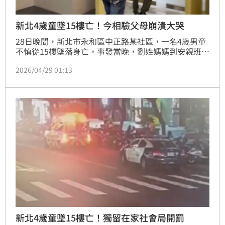
新北4歲童墜15樓亡！今相驗父母崩潰大哭
28日晚間，新北市永和區中正路某社區，一名4歲男童
不慎從15樓墜落身亡，事發當晚，劉姓媽媽到安親班接
8歲的哥哥，將4歲弟弟獨留家中，男童疑似為了找媽
2026/04/29 01:13
媽，自行打開氣密窗，不慎從高處墜落。今（29日）中
午，檢警相驗遺體釐清死因，家屬跟檢警從別的通道進
入醫院，父母其他家屬都來了，而報驗進行時，不時傳
來家屬的崩潰哭泣聲，令人鼻酸。
新北4歲童墜15樓亡！獨留在家社會局開罰