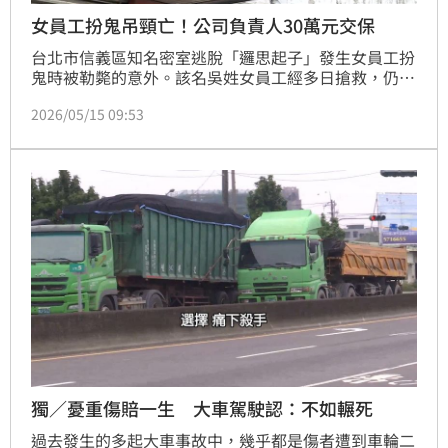
女員工扮鬼吊頸亡！公司負責人30萬元交保
台北市信義區知名密室逃脫「邏思起子」發生女員工扮
鬼時被勒斃的意外。該名吳姓女員工經多日搶救，仍宣
告不治，家屬也決定提告過失致死。台北地檢署15日，
2026/05/15 09:53
依涉過失致死等罪嫌傳喚公司代表（負責人）古宇軒、
及現場負責人黃建修到案說明，晚間檢方複訊後，諭令
黃建修10萬交保、限制出境出海；負責人古宇軒諭令
30萬交保、限制出境出海。
獨／憂重傷賠一生 大車駕駛認：不如輾死
過去發生的多起大車事故中，幾乎都是傷者遭到車輪二