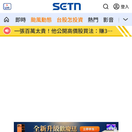
登入
即時
颱風動態
台股怎投資
熱門
影音
熱搜
30
獨／海外遊學增強外語 台人夯英、美、
長尾獼
加
因