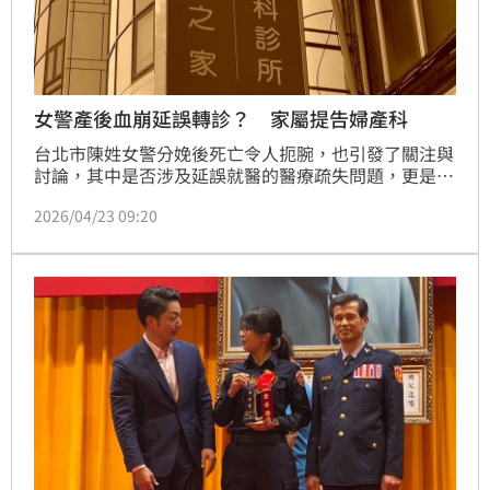
女警產後血崩延誤轉診？ 家屬提告婦產科
台北市陳姓女警分娩後死亡令人扼腕，也引發了關注與
討論，其中是否涉及延誤就醫的醫療疏失問題，更是在
家屬心中留下滿滿疑問。他們事後追問詳細過程，發現
2026/04/23 09:20
從生產後血崩到診所打電話叫119，中間竟間隔超過半
個小時，讓家屬不禁質疑，就是這關鍵時間點延誤才導
致陳姓女警失血過多。而網路上則有不少生產過的媽媽
們討論分享表示，大醫院醫療量能較充足完備，生產還
是會多一份保障。