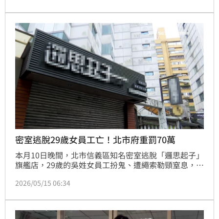
與表姊也現身，2人神情沉重，面對現場媒體詢問不發
一語，相驗結束後快步離開。
密室逃脫29歲女員工亡！北市府重罰70萬
本月10日晚間，北市信義區知名密室逃脫「邏思起子」
旗艦店，29歲的吳姓女員工扮鬼、遭繩索勒頸窒息，經
過5日搶救，仍於今（15日）上午不幸離世，家屬也將
2026/05/15 06:34
對公司負責人追加提告過失致死罪。對此，台北市府指
出，針對「邏思起子」密室逃脫發生安全事故案件，市
府第一時間勒令業者停業、各局處也針對各項目陸續稽
查，目前共計開罰70萬，持續調查、嚴懲不貸。