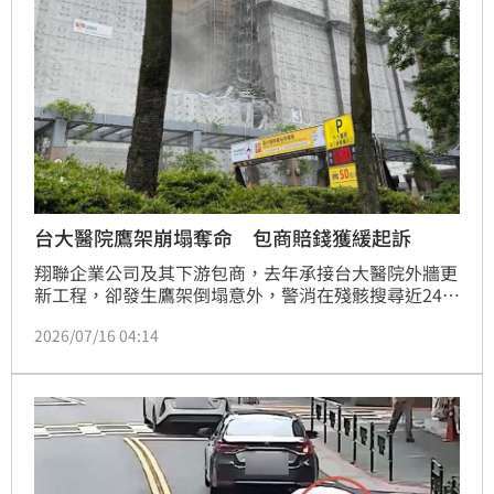
台大醫院鷹架崩塌奪命 包商賠錢獲緩起訴
翔聯企業公司及其下游包商，去年承接台大醫院外牆更
新工程，卻發生鷹架倒塌意外，警消在殘骸搜尋近24小
時後，才找出被重物壓住身亡的蘇姓移工；翔聯企業公
2026/07/16 04:14
司允諾賠償250萬元，順利與家屬達成和解；16日台北
地檢署予以林姓負責人等6人緩起訴1年處分，並各自繳
納公庫5萬元。