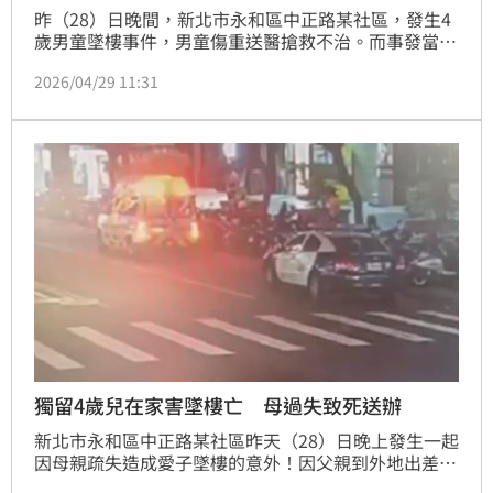
昨（28）日晚間，新北市永和區中正路某社區，發生4
歲男童墜樓事件，男童傷重送醫搶救不治。而事發當
晚，媽媽到安親班接8歲的哥哥，將4歲弟弟獨留家中，
2026/04/29 11:31
男童疑似為了找媽媽，自行打開氣密窗，不慎從高處15
樓墜落。警方調查後，依過失致死罪偵辦；另外針對4
歲男童獨自在家，社會局將依違反兒少法裁罰。
獨留4歲兒在家害墜樓亡 母過失致死送辦
新北市永和區中正路某社區昨天（28）日晚上發生一起
因母親疏失造成愛子墜樓的意外！因父親到外地出差，
母親外出接安親班下課的大兒子回家，獨留1名年僅4歲