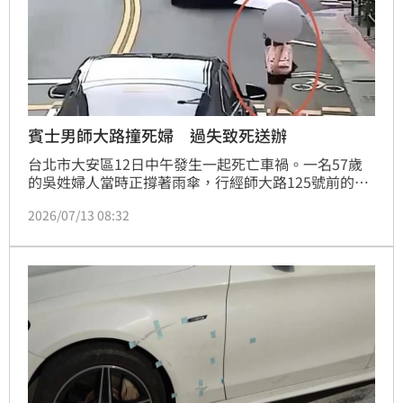
賓士男師大路撞死婦 過失致死送辦
台北市大安區12日中午發生一起死亡車禍。一名57歲
的吳姓婦人當時正撐著雨傘，行經師大路125號前的行
人穿越道橫過馬路，不料卻遭到一輛由南往北行駛的黑
2026/07/13 08:32
色賓士轎車直接撞擊。婦人當場重摔倒地並導致頭部受
到重創，警消人員趕抵現場時，她已失去生命跡象，雖
經緊急送往台大醫院進行搶救，但在歷經8小時的全力
救治後，仍於當晚8時許因顱內出血傷勢過重不幸宣告
不治。