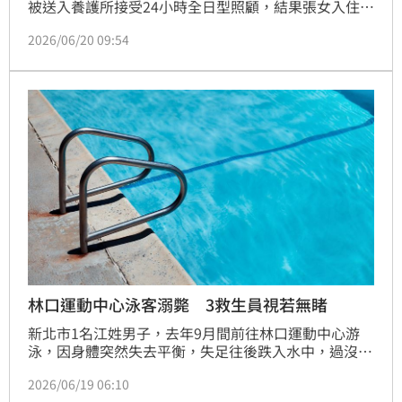
被送入養護所接受24小時全日型照顧，結果張女入住期
間，慘遭養護所黃姓股長及謝姓生服員不當對待，先是
2026/06/20 09:54
從廁所被拖回房間，導致全身多處擦挫傷、瘀青。2個
月後，又因何姓生服員疏於照顧，害張女吃飯時嗆到窒
息，送醫不治。檢警調查後認定何姓生服員涉犯過失致
死罪；黃姓股長、謝姓生服員涉犯過失傷害罪，全案偵
結依法起訴。
林口運動中心泳客溺斃 3救生員視若無睹
新北市1名江姓男子，去年9月間前往林口運動中心游
泳，因身體突然失去平衡，失足往後跌入水中，過沒多
久便沒了動靜，蔡姓救生員無視其他泳客示警，逕自離
2026/06/19 06:10
開泳池，直到熱心泳客將江男拖往岸邊，眾人拼命呼喊