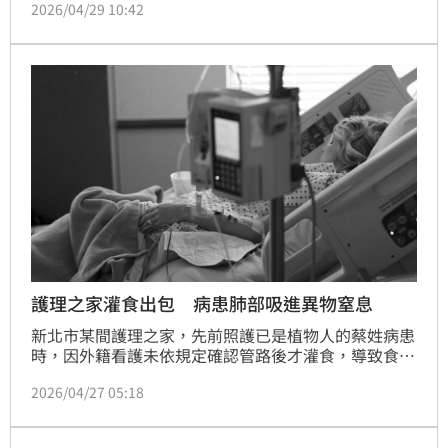
2026/04/29 10:42
小兒子在家，疑因家中無人，小兒子不明原因從客廳走
到陽台拿椅子趴爬陽台，然後打開氣密窗越過矮牆從15
樓墜落社區中庭，當場失去生命徵象，送醫搶救仍因傷
重搶救無效宣告不治，檢警今將相驗男童遺體，釐清墜
樓原因及死因。
護理之家灌食出包 病患肺部吸進異物窒息
新北市某間護理之家，先前照護已是植物人的蔡姓病患
時，因外籍看護未依規定確認管路後才灌食，導致食物
誤進氣管引發窒息，病患經送醫搶救仍宣告不治；士林
2026/04/27 05:18
地檢署認為，外籍看護違反安全程序，沈姓主任則未善
盡監督責任，遂依過失致死罪嫌起訴2人。