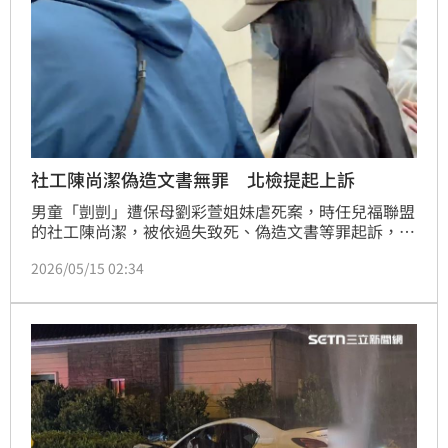
社工陳尚潔偽造文書無罪 北檢提起上訴
男童「剴剴」遭保母劉彩萱姐妹虐死案，時任兒福聯盟
的社工陳尚潔，被依過失致死、偽造文書等罪起訴，一
審台北地方法院依過失致死罪，判處陳女2年有期徒
2026/05/15 02:34
刑，但偽造文書部分判處無罪。台北地檢署15日針對無
罪及量刑部分，向台北地院提起上訴。