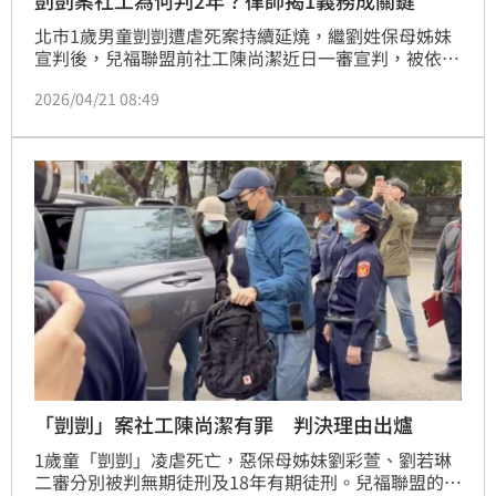
北市1歲男童剴剴遭虐死案持續延燒，繼劉姓保母姊妹
宣判後，兒福聯盟前社工陳尚潔近日一審宣判，被依過
失致死罪判刑2年，成為台灣首例因過失致死被判刑的
2026/04/21 08:49
社工。判決一出，社工是否該負刑責引起社會激烈討
論。對此，律師王至德點出關鍵在於「保證人地位」。
「剴剴」案社工陳尚潔有罪 判決理由出爐
1歲童「剴剴」凌虐死亡，惡保母姊妹劉彩萱、劉若琳
二審分別被判無期徒刑及18年有期徒刑。兒福聯盟的社