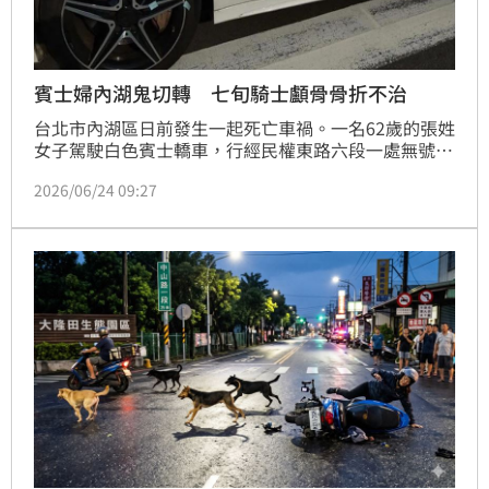
賓士婦內湖鬼切轉 七旬騎士顱骨骨折不治
台北市內湖區日前發生一起死亡車禍。一名62歲的張姓
女子駕駛白色賓士轎車，行經民權東路六段一處無號誌
路口時，疑似未注意後方路況突然左轉，導致同向直行
2026/06/24 09:27
的機車閃避不及，高齡76歲的江姓騎士當場被撞飛重
傷，經緊急送醫施以手術搶救後，仍因顱骨骨折及腹部
嚴重內出血，於隔日凌晨宣告傷重不治。肇事的張女被
依法移送法辦。