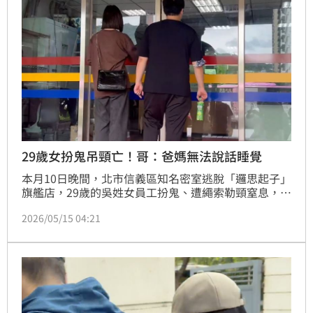
29歲女扮鬼吊頸亡！哥：爸媽無法說話睡覺
本月10日晚間，北市信義區知名密室逃脫「邏思起子」
旗艦店，29歲的吳姓女員工扮鬼、遭繩索勒頸窒息，經
過5日搶救，仍於今（15日）上午不幸離世。家屬也將
2026/05/15 04:21
對公司負責人追加提告過失致死罪。對此，吳女的哥哥
與表姊今現身警局，表姊哽咽表示「妹妹已經很努力
了」，或許看到親友都在身旁，才會選在這個時間離
開；哥哥則心碎表示，父母到現在都無法走出來，無法
說話也無法入睡，大家都非常難過，也無法接受。