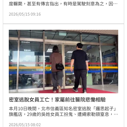
度輾斃，甚至有傳言指出，有時是駕駛刻意為之，因為
他們認為「撞死總比撞殘好」，賠償金能大打折扣。業
2026/05/15 09:16
者也證實，早年的駕駛確實有類似心態，但隨著監視器
普及，這種惡劣行為也逐漸消失，律師也指出，刻意將
傷者輾斃罪更重，也賠更多。
密室逃脫女員工亡！家屬前往醫院悲慟相驗
本月10日晚間，北市信義區知名密室逃脫「邏思起子」
旗艦店，29歲的吳姓女員工扮鬼、遭繩索勒頸窒息，經
過5日搶救，仍於今（15日）上午不幸離世。檢警於今
2026/05/15 08:02
天下午，前往台北醫學大學附設醫院相驗，吳女的哥哥