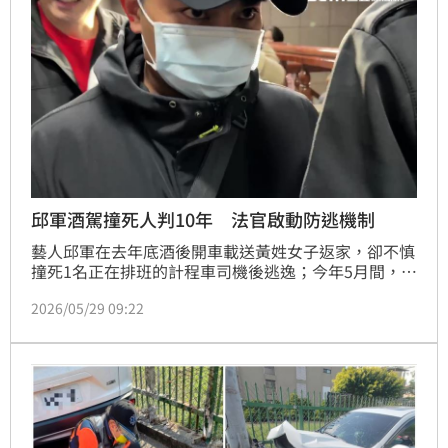
邱軍酒駕撞死人判10年 法官啟動防逃機制
藝人邱軍在去年底酒後開車載送黃姓女子返家，卻不慎
撞死1名正在排班的計程車司機後逃逸；今年5月間，基
隆地檢署依過失致死等罪起訴邱軍；基隆地院依不能安
2026/05/29 09:22
全駕駛致死、肇事致人死傷逃逸等罪判邱軍10年徒刑，
邱軍是酒駕累犯，這次再犯且致人於死，犯罪嫌疑重
大，有逃亡之虞，自5月26日起限制出境、出海8月。