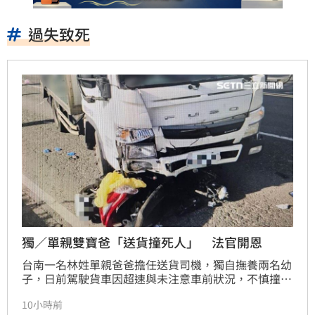
過失致死
獨／單親雙寶爸「送貨撞死人」 法官開恩
台南一名林姓單親爸爸擔任送貨司機，獨自撫養兩名幼
子，日前駕駛貨車因超速與未注意車前狀況，不慎撞死
徐姓男子。一審法院依過失致死罪判處7個月徒刑，雙
10小時前
方因賠償金額認知落差未達成和解。案經上訴，林男強