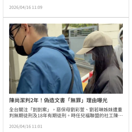
工陳尚潔也被依過失致死、偽造文書罪起訴。北院審理
2026/04/16 11:09
後，今依過失致死判刑2年，偽造文書部分無罪。可上
訴。
陳尚潔判2年！偽造文書「無罪」理由曝光
全台關注「剴剴案」，惡保母劉彩萱、劉若琳姊妹遭重
判無期徒刑及18年有期徒刑。時任兒福聯盟的社工陳尚
潔，遭檢方依過失致死、偽造文書2罪遭起訴，北院審
2026/04/16 11:01
理期間，陳尚潔堅持自己無罪，表示她並非主責社工，