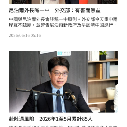
尼泊爾外長喊一中 外交部：有害而無益
中國與尼泊爾外長會談稱一中原則。外交部今天重申兩
岸互不隸屬，並警告尼泊爾新政府及早認清中國遂行擴
張主義，附和中國用以損害台海和平穩定的「一中原
2026/06/16 05:16
則」對尼國僅有害而無益。
赴陸遇風險 2026年1至5月累計85人