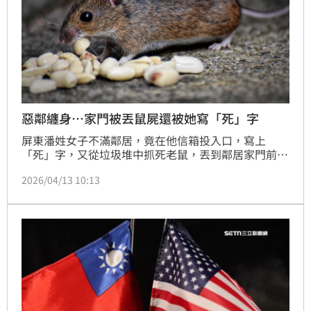
惡鄰纏身…家門被丟鼠屍還被她寫「死」字
屏東潘姓女子不滿鄰居，竟在他信箱投入口，寫上
「死」字，又從垃圾堆中抓死老鼠，丟到鄰居家門前的
地上；事後挨告，潘女矢口否認犯行，又被調出有妨害
2026/04/13 10:13
自由、竊盜等前科，即使鄰居表明只要認罪、道歉，就
不願追究，但她仍不願面對己過，被法院依恐嚇危害安
全罪，處2個月有期徒刑，得易科罰金，可上訴。