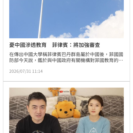
憂中國滲透教育 菲律賓：將加強審查
在傳出中國大學稱菲律賓巴丹群島屬於中國後，菲國國
防部今天說，鑑於與中國政府有關機構對菲國教育的影
響引發疑慮，菲律賓有必要對外國政府支持的學術和文
2026/07/31 11:14
化交流加強審查。