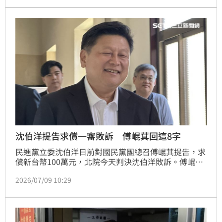
家嚴歌苓代為領獎，並宣讀她的發言，當中一句「自由
從來不是免費的」，引發現場動容。(記者唐家興)
沈伯洋提告求償一審敗訴 傅崐萁回這8字
民進黨立委沈伯洋日前對國民黨團總召傅崐萁提告，求
償新台幣100萬元，北院今天判決沈伯洋敗訴。傅崐萁
說，這是言論自由、國會監督權的重要勝利，立委基於
2026/07/09 10:29
公共利益提出質疑與評論，不應被司法手段打壓。