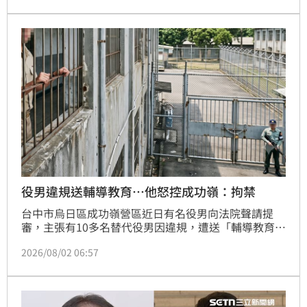
目前積極籌備經營自媒體，計畫打造不受政治立場干
預、純粹追求言論自由的媒體平台。邱復生指出，現今
媒體環境受藍綠白政治影響過大，他希望推動超越色彩
的聲音，重拾當年監製《悲情城市》時對言論自由的堅
持。儘管事業面臨挑戰，他仍維持運動習慣，並強調與
家人感情依舊，將專注於自媒體開創新局。
役男違規送輔導教育…他怒控成功嶺：拘禁
台中市烏日區成功嶺營區近日有名役男向法院聲請提
審，主張有10多名替代役男因違規，遭送「輔導教育」
此舉形同對人身自由的拘禁，對此，台中高等行政法院
2026/08/02 06:57
不具審判權與管轄權，因此裁定，提審聲請案移送至台
灣台中地方法院審理。