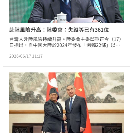
赴陸風險升高！陸委會：失蹤等已有361位
台灣人赴陸風險持續升高。陸委會主委邱垂正今（17）
日指出，自中國大陸於2024年發布「懲獨22條」以
來，國人赴陸後失聯、遭盤查或因涉及中國大陸刑法而
2026/06/17 11:17
被限制人身自由的案件明顯增加。統計顯示，從2024
年至今，已有361名台灣民眾赴陸後發生相關情況，政
府呼籲國人前往中國大陸前務必審慎評估風險。（記者
唐家興）