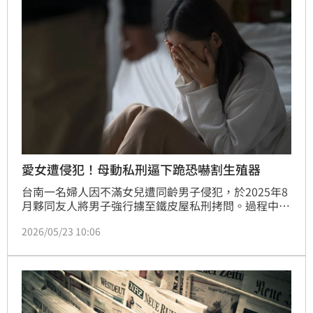
愛女遭侵犯！母動私刑逼下跪恐嚇割生殖器
台南一名婦人因不滿女兒遭同齡男子侵犯，於2025年8
月夥同友人將男子強行擄至鐵皮屋私刑拷問。過程中不
僅動手毆打、錄影，更威脅斷手腳，逼迫家屬簽下120
2026/05/23 10:06
萬元借據才放人。台南地院審理後認為，婦人雖是護女
心切，但以暴力手段限制人身自由已觸法。考量其坦承
犯行且動機係為討公道，最終依剝奪他人行動自由罪判
處有期徒刑7月。此案提醒民眾，遇到糾紛應循法律途
徑處理，以免救女不成反陷牢獄之災。