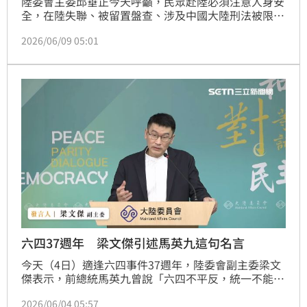
陸委會主委邱垂正今天呼籲，民眾赴陸必須注意人身安
全，在陸失聯、被留置盤查、涉及中國大陸刑法被限制
人身自由等案例今年1至5月累計85人。
2026/06/09 05:01
六四37週年 梁文傑引述馬英九這句名言
今天（4日）適逢六四事件37週年，陸委會副主委梁文
傑表示，前總統馬英九曾說「六四不平反，統一不能
談」。當時是如此，今天依然是如此。梁文傑強調，台
2026/06/04 05:57
灣是全世界華人的民主燈塔，台灣得來不易的生活方