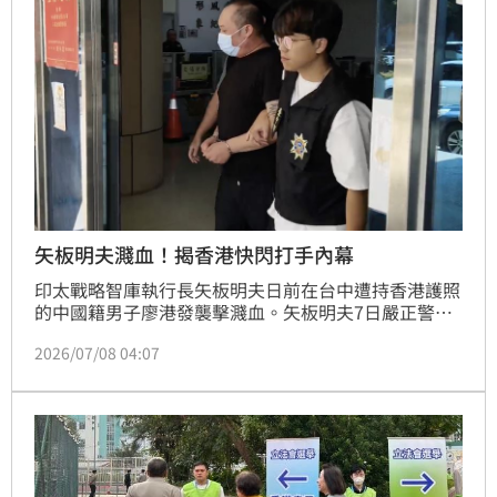
矢板明夫濺血！揭香港快閃打手內幕
印太戰略智庫執行長矢板明夫日前在台中遭持香港護照
的中國籍男子廖港發襲擊濺血。矢板明夫7日嚴正警
告，此類「香港快閃打手」恐成威脅台灣言論自由的新
2026/07/08 04:07
模式。警方調查發現，嫌犯具幫派背景，手法為短時間
入境、鎖定目標後犯案並隨即離境。矢板明夫呼籲政府
嚴查幕後藏鏡人，絕不能以一般傷害罪輕放，並須全面
檢討入境安全機制，防堵具暴力前科者輕易犯案，以免
製造寒蟬效應。他強調不會因暴力退縮，將持續捍衛言
論自由，並要求政府