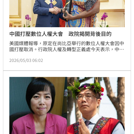
中國打壓數位人權大會 政院揭開背後目的
美國媒體報導，原定在尚比亞舉行的數位人權大會因中
國打壓取消。行政院人權及轉型正義處今天表示，中國
打壓無非是希望國際社會無視台灣的自由民主體制，而
2026/05/03 06:02
這種行為也正是「全球數位人權大會」亟欲對抗的極權
威脅。