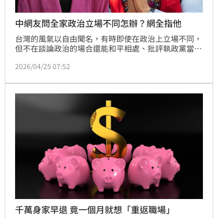
中網友問全家政治立場不同怎辦？網全指他
台灣的風氣以自由聞名，有時即使在政治上立場不同，
但不在談論政治的場合還能和平相處、批評執政黨當局
也是人民的自由，與中國的共產黨專政，批評者輕則被
2026/04/25 07:52
當地派出所教育、重則有牢獄之災成為強烈對比，有中
國網友好奇提問，在台灣如果全家人的政治立場各有不
同，會發生什麼？
千萬身家早退 竟一個月就想「重返職場」