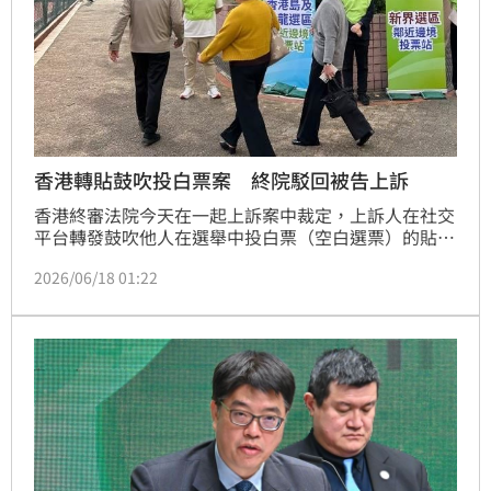
香港轉貼鼓吹投白票案 終院駁回被告上訴
香港終審法院今天在一起上訴案中裁定，上訴人在社交
平台轉發鼓吹他人在選舉中投白票（空白選票）的貼
文，同屬破壞選舉，因此駁回其上訴，維持其入獄2個
2026/06/18 01:22
月，緩刑半年的原判。