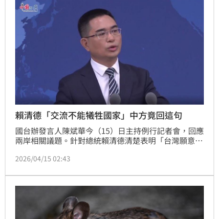
賴清德「交流不能犧牲國家」中方竟回這句
國台辦發言人陳斌華今（15）日主持例行記者會，回應
兩岸相關議題。針對總統賴清德清楚表明「台灣願意交
流，但任何交流都不能以犧牲民主自由與國家利益為代
2026/04/15 02:43
價」的堅定立場。陳斌華反指控，賴清德上台以來，
「在島上實行綠色威權專制統治」。