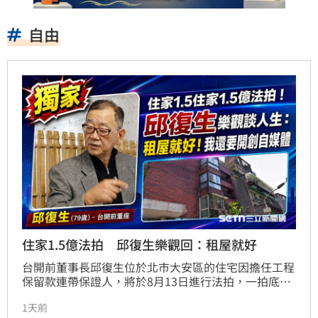
自由
住家1.5億法拍 邱復生樂觀回：租屋就好
台開前董事長邱復生位於北市大安區的住宅因擔任工程
保留款連帶保證人，將於8月13日進行法拍，一拍底價
達1.58億元。面對資產遭法拍，79歲的邱復生展現樂觀
1天前
態度，強調「該賠就賠」，並表示隨時能從零開始。他