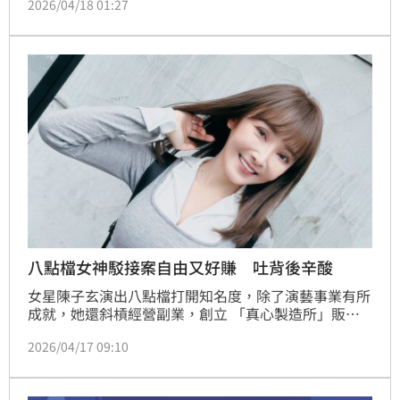
2026/04/18 01:27
朋友吃喝玩樂，到現在會計較一些小錢，想求助網友開
導自己。貼文一出引發熱議，有的勸她轉念，或是建議
她增加被動收入，或許能有所改善。
八點檔女神駁接案自由又好賺 吐背後辛酸
女星陳子玄演出八點檔打開知名度，除了演藝事業有所
成就，她還斜槓經營副業，創立 「真心製造所」販售
銀飾和甜點。近日，陳子玄透露外界常對於接案抱持自
2026/04/17 09:10
由、好賺等想法，不過她卻吐露背後辛酸，直呼「很多
事情都要自己來」。蔡佩伶報導