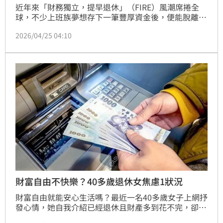
近年來「財務獨立，提早退休」（FIRE）風潮席捲全
球，不少上班族夢想存下一筆豐厚資金後，便能脫離朝
九晚五的體制。然而，近期一名擁有千萬資產的上班
2026/04/25 04:10
族，在達成理想中的「退休目標」後，卻在短短一個月
內陷入嚴重的心理空窗期，甚至放下身段主動聯繫前東
家，請求復職。這起案例也引發產業界對於退休規劃中
「非財務心理建設」的重新審視。
財富自由不快樂？40多歲退休女焦慮1狀況
財富自由就能安心生活嗎？最近一名40多歲女子上網抒
發心情，她自我介紹已經退休且財產多到花不完，卻注
意到自己「越來越摳」，從過去有不少購物慾和慷慨請