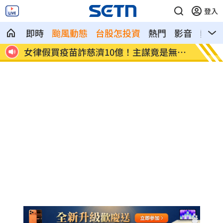
登入
即時
颱風動態
台股怎投資
熱門
影音
熱搜
詐慈濟10億！主謀竟是無業
胡瓜保險箱百萬現金消失 