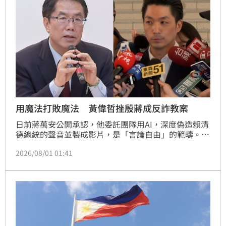
用魔法打敗魔法 黃偉哲挫殷蔣成反詐教案
日前蔣萬安公開承認，他委託團隊用AI，深度偽造賴清
德總統的聲音並製成影片，是「言論自由」的範疇。說
法引起黃偉哲大動作在立法院召開記者會，播放三段AI
2026/08/01 01:41
深偽蔣萬安的音檔，質問蔣萬安可以接受嗎？並痛批蔣
的說法等同誤導民眾，讓政府打詐更艱難。