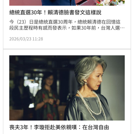
總統直選30年！賴清德臉書發文這樣說
今（23）日是總統直選30周年，總統賴清德在回憶這
段民主歷程時有感而發表示，如果30年前，台灣人選擇
放棄，把自由的權利視為對極權的挑釁，就不會有今日
2026/03/23 11:28
民主、繁榮的台灣。他並表示，今天也是立法院審議國
防特別預算條例的日子，30年前有人說總統直選是對中
國的挑釁；30年後，也有人說只要向威權妥協，就不用
強化國防。但這一切的答案，30年前的台灣人已經告訴
我們：「民主從來不是挑釁，只有決心、堅持、和實
力，才能
喪夫3年！李璇拒赴美依親嘆：在台灣自由