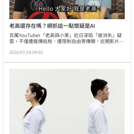
老高還存在嗎？網抓這一點懷疑是AI
百萬YouTuber「老高與小茉」近日深陷「被消失」疑
雲，不僅遭瘋傳逃稅、遭限制自由等傳聞，近期影片風
格大改變，也讓不少網友懷疑是否大量使用AI製作。如
2026/07/28 04:02
今藝人梁赫群一家搭乘新加坡迪士尼郵輪巧遇老高，妻
子更曬出合照，希望替外界「解密」，但仍無法完全平
息網友質疑，相關話題持續延燒。