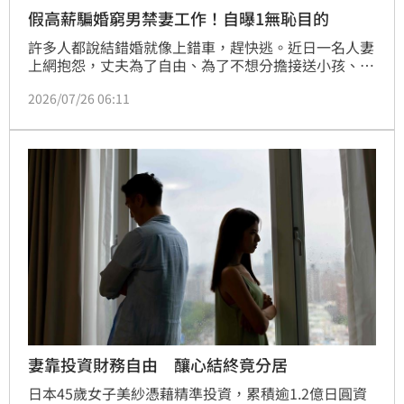
假高薪騙婚窮男禁妻工作！自曝1無恥目的
許多人都說結錯婚就像上錯車，趕快逃。近日一名人妻
上網抱怨，丈夫為了自由、為了不想分擔接送小孩、帶
小孩的責任，就將她與孩子綁在家裡。
2026/07/26 06:11
妻靠投資財務自由 釀心結終竟分居
日本45歲女子美紗憑藉精準投資，累積逾1.2億日圓資