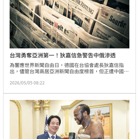
台灣勇奪亞洲第一！狄嘉信急警告中俄滲透
為響應世界新聞自由日，德國在台協會處長狄嘉信指
出，儘管台灣高居亞洲新聞自由度榜首，但正遭中國、
俄羅斯等極權國家濫用民主制度散播假訊息。狄嘉信強
2026/05/05 08:22
調，這些國家在國內築起資訊防火牆，卻對外發動資訊
戰，企圖撕裂民主社會內部團結。歐盟亦同步發聲，強
調新聞自由是民主命脈，呼籲國際社會提高警覺，共同
防範假新聞無孔不入的滲透，並保護在全球衝突中面臨
威脅的新聞從業人員，捍衛真相與民主價值。