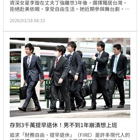
資深女星李璇在丈夫丁強離世3年後，選擇獨居台灣，
拒絕赴美依親，享受自由生活。她近期參與舞台劇，坦
言正學習與孤獨共處，並以豁達態度面對生死，堅持不
2026/03/18 08:33
健檢，認為命該絕就走。李璇藉學佛與古箏充實晚年，
每天思念亡夫，努力將作息排滿。回顧演藝生涯，她曾
因目睹替身意外而拒絕危險特技。她因子女長年定居美
國且有語言隔閡，堅定留台，在故鄉安度晚年，展現堅
韌獨立的生命態度。
存到3千萬提早退休！男不到1年崩潰想上班
追求「財務自由、提早退休」（FIRE）是許多現代人的