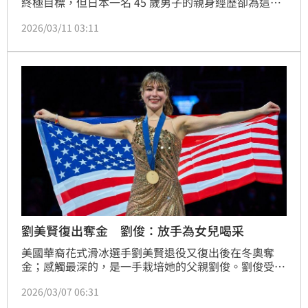
終極目標，但日本一名 45 歲男子的親身經歷卻為這股
熱潮澆了一盆冷水。他在累積約 1.5 億日圓（約新台幣 
2026/03/11 03:11
2980 萬元）資產後瀟灑辭職，原以為從此告別壓抑的
通勤生活，沒想到不到一年就因「閒言閒語」與「家庭
角色壓力」決定重返職場。他感嘆：上班族的身分，其
實是與社會保持連結最方便的「保護色」。
劉美賢復出奪金 劉俊：放手為女兒喝采
美國華裔花式滑冰選手劉美賢退役又復出後在冬奧奪
金；感觸最深的，是一手栽培她的父親劉俊。劉俊受訪
表示，當年女兒離開冰場時年紀還小，儘管感到悲傷仍
2026/03/07 06:31
必須接住她，如今女兒復出，雖然將他排除在團隊之
外，但女兒重視自由，他為女兒能做自己感到無比驕