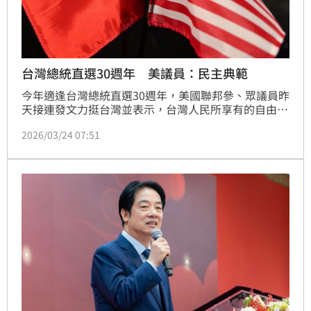
台灣總統直選30週年 美議員：民主典範
今年適逢台灣總統直選30週年，美國聯邦參、眾議員昨
天接連發文力挺台灣並表示，台灣人民所享有的自由，
與中國共產黨統治大陸的壓迫形成鮮明對比，中共正變
2026/03/24 07:51
本加厲地脅迫台灣；美國將持續支持強化台灣自我防衛
能力。