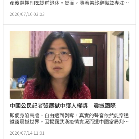
產後選擇FIRE提前退休。然而，隨著美紗辭職並專注家
庭，與仍須每日通勤的丈夫涼太產生嚴重心理落差，加
2026/07/16 03:03
上收入差距與生活步調不一，最終導致兩人分居。專家
指出，FIRE財務自由規劃常聚焦於資產累積，卻忽略了
退休後夫妻角色轉換與心理平衡的重要性。此案例反映
出當代高壓職場下，夫妻若未妥善規劃退休後的生活重
心與溝通方式，極易引發家庭矛盾。財務自由不僅是數
字堆疊，如何維繫伴侶關係與家庭和諧，是實現提前退
休者必須正視的關鍵課題。
中國公民記者張展獄中獲人權獎 震撼國際
即便身陷高牆、自由遭到剝奪，真實的聲音依然能穿透
鐵窗震撼世界。因揭露武漢疫情實況而遭中國當局判刑
的張展，7月13日獲頒首屆「劉曉波人權獎」。由於目
2026/07/14 11:01
前仍在獄中服刑，無法親自出席頒獎典禮，改由旅德作