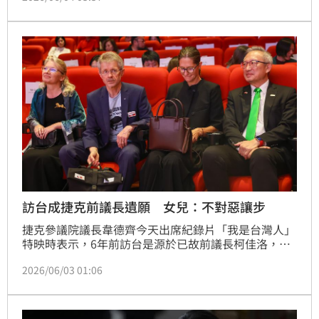
式，是我們不容退讓的底線。
訪台成捷克前議長遺願 女兒：不對惡讓步
捷克參議院議長韋德齊今天出席紀錄片「我是台灣人」
特映時表示，6年前訪台是源於已故前議長柯佳洛，此
行終於帶上柯佳洛的家人；柯佳洛的女兒文索娃說，父
2026/06/03 01:06
親始終選擇不對惡的事物讓步，所以現在才能站在這
裡。