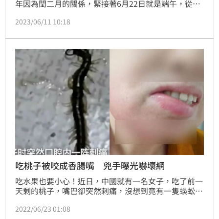
年因為閏二月的關係，緊接著6月22日就是端午，從交
節氣的時間點來看幾乎是跟端午重疊。夏至這一天是北
2023/06/11 10:18
半球北回歸線以北白晝最長、夜間最短的日子，也就是
說這一天陽氣到了極盛，過後就開始陰氣漸長，地球在
軌道上的運行也到了近日點這個地方，跟冬至相對的夏
至是二十四節氣中，陰陽劃分的日子。民俗專家柯柏成
認為可以用“桃子轉運法”替自己轉好運。
吃桃子被咬成香腸嘴 兇手曝光嚇壞網
吃水果也要小心！近日，中國就有一名女子，吃了前一
天剩的桃子，嘴巴卻突然刺痛，沒想到竟有一隻蜈蚣，
從桃子裡鑽出來，嘴巴還被咬成「香腸嘴」，消息一
2022/06/23 01:08
出，也嚇壞一票網友。