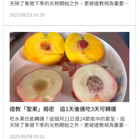
天除了象徵下季的炎熱開始之外，更被道教視為重要的
「轉運日」。民俗專家柯柏成表示，從21日這天開始，
2025/06/21 01:29
一直到農曆七月初一之前，想轉運的人可以連續三天吃
一顆桃子試看看，靠吃桃子就可以去霉、轉運，尤其官
司纏身的人更要試看看。
道教「聖果」揭密 這1天後連吃3天可轉運
吃水果也能轉運？這個月21日是24節氣中的夏至，這
天除了象徵下季的炎熱開始之外，更被道教視為重要的
「轉運日」。民俗專家說從21日這天開始，一直到農曆
2025/06/08 03:12
七月初一之前，想轉運的人可以試看看，靠吃桃子就可