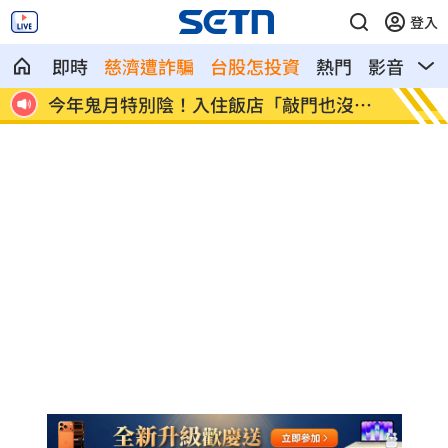
登入
即時
慈濟遭詐騙
台股怎投資
熱門
影音
熱
沒
洪都拉斯睡路邊當街友 目睹搶地盤洩心
麻衣伴
聲
照