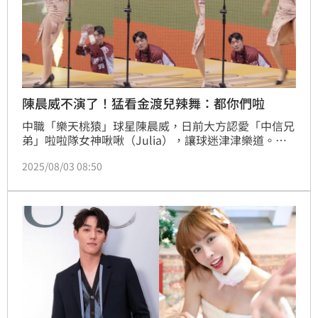
陳晨威不演了！猛看金渡兒辣舞：都你們啦
中職「樂天桃猿」球星陳晨威，日前大方認愛「中信兄
弟」啦啦隊女神啾啾（Julia），讓球迷津津樂道。怎
料連續兩次在大巨蛋中場表演時，陳晨威都被鏡頭抓
2025/08/03 08:50
包，從休息室探頭看台上的日籍啦啦隊桃子以及「富邦
三本柱」熱舞，沒想到今天直接「不演了」，當金渡兒
SOLO表演時大方出現在同樣位置，網友一看虧爆「這
次要跪榴槤了！」