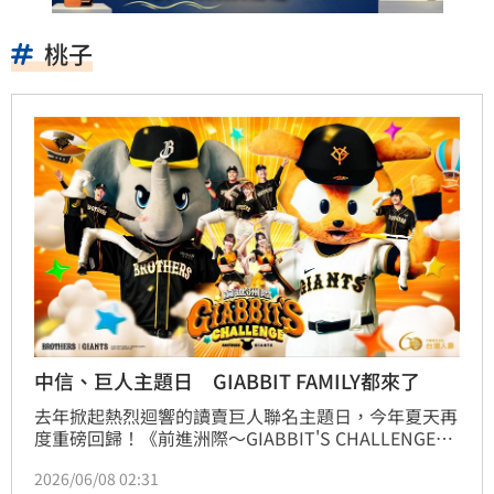
桃子
中信、巨人主題日 GIABBIT FAMILY都來了
去年掀起熱烈迴響的讀賣巨人聯名主題日，今年夏天再
度重磅回歸！《前進洲際～GIABBIT'S CHALLENGE
～》6月13、14日將在臺中洲際棒球場登場。來自讀賣
2026/06/08 02:31
巨人的人氣吉祥物GIABBIT FAMILY和啦啦隊VENUS將