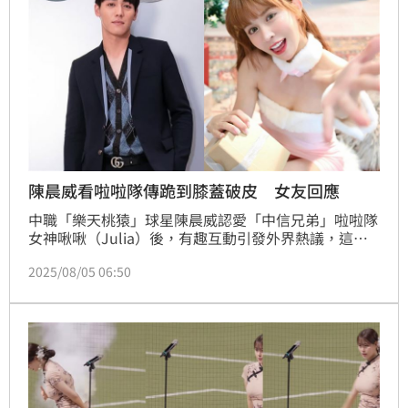
陳晨威看啦啦隊傳跪到膝蓋破皮 女友回應
中職「樂天桃猿」球星陳晨威認愛「中信兄弟」啦啦隊
女神啾啾（Julia）後，有趣互動引發外界熱議，這幾
天陳晨威一直被捕捉在場邊看啦啦隊表演，慘遭啾啾酸
2025/08/05 06:50
「看好看滿」，如今陳晨威傳出跪到膝蓋都破皮，啾啾
也回應了。