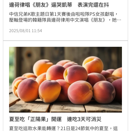
邊荷律唱《朋友》逼哭凱蒂 表演完還在抖
中信兄弟K歌主題日第1天賽後由啦啦隊PS女孩獻唱，
壓軸登場的韓籍隊員邊荷律用中文演唱《朋友》，她表
演完受訪時透露是發抖唱完，看到旁邊的凱蒂感動落
2025/08/01 11:54
淚，她一度也想跟著哭，但還好忍住了！邊荷律透過翻
譯表示：「因為我是專業的人」。
夏至吃「正陽果」開運 連吃3天可消災
夏至吃這款水果能轉運？21日是24節氣中的夏至，這