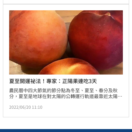
夏至開運祕法！專家：正陽果連吃3天
農民曆中四大節氣的節分點為冬至、夏至、春分及秋
分，夏至是地球在對太陽的公轉運行軌道最靠近太陽的
一個地方，這一天晝長夜短到了最大幅度，民俗專家柯
2022/06/20 11:10
柏成表示，21日是24節氣中的夏至，對於人的運勢來
說，可以當作一個轉折點來利用，只要吃對一樣水果，
就可以達到去除霉運、防小人的效果。