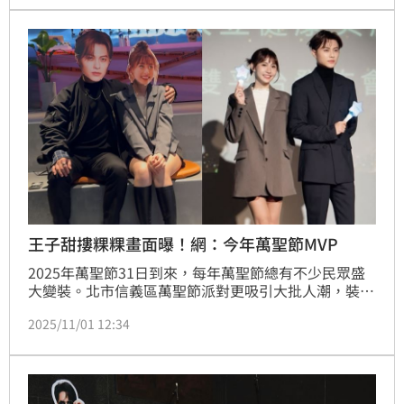
5感體驗將氣氛推向最高潮。明（5）日上午10時將於
官網正式開賣。
王子甜摟粿粿畫面曝！網：今年萬聖節MVP
2025年萬聖節31日到來，每年萬聖節總有不少民眾盛
大變裝。北市信義區萬聖節派對更吸引大批人潮，裝扮
成各種造型的角色上街「搞怪耍萌」，網路上出現不少
2025/11/01 12:34
神人裝扮爆紅。范姜彥豐近期控訴妻子粿粿婚內出軌王
子（邱勝翊），事件延燒至今，有一對男女晚間裝扮成
王子與粿粿，吸引上萬網友按讚，被封為「今年信義區
萬聖節MVP。」