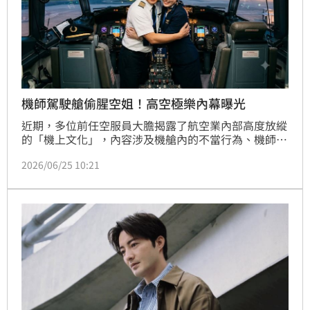
機師駕駛艙偷腥空姐！高空極樂內幕曝光
近期，多位前任空服員大膽揭露了航空業內部高度放縱
的「機上文化」，內容涉及機艙內的不當行為、機師與
空服員間頻繁的感情糾葛，以及令人咋舌的奢靡派對。
2026/06/25 10:21
儘管航空公司設有嚴格的行為規範，但據稱在長途航程
的漫長過夜（Lay-over）期間，這類涉及飲酒與性愛的
「高空社交」在特定圈子中並不少見，顯示出在光鮮亮
麗的制服之下，存在著另一面充滿爭議且極度私密的職
場生活。