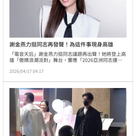
謝金燕力挺同志再發聲！為這件事現身高雄
「電音天后」謝金燕力挺同志議題再出聲！她將登上高
雄「傲嬌浪潮派對」舞台，響應「2026亞洲同志運動
會」，以行動支持多元與平權，並熱情喊話：「姊姊等
2026/04/17 04:17
你來高雄！一起浪起來，不見不散！」展現對
LGBTQ+族群長期關懷與支持。