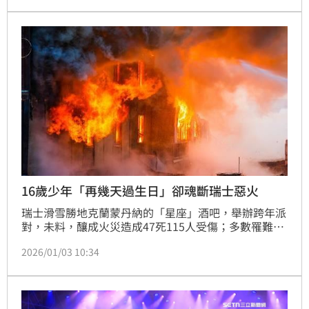
16歲少年「再幾天過生日」卻魂斷瑞士惡火
瑞士滑雪勝地克蘭蒙丹納的「星座」酒吧，舉辦跨年派
對，未料，釀成火災造成47死115人受傷；多數罹難者
遺體焦黑難辨，成為後續最哀痛且艱鉅的任務，目前已
2026/01/03 10:34
確認首位死者身分為義大利高球新星埃馬努埃萊·加萊
皮尼（Emanuele Galeppini）不少人紛紛發文哀悼，
他年僅16歲，且幾天後將過17歲生日，未料卻遇上場
火警罹難。