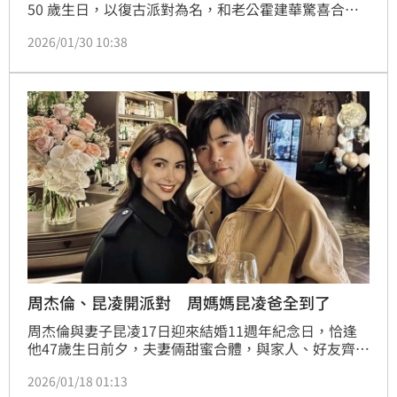
50 歲生日，以復古派對為名，和老公霍建華驚喜合體
嗨唱，不只掀起全場高潮，也讓外界看見她在人生下半
2026/01/30 10:38
場最自在、最篤定的模樣。林宜君
周杰倫、昆凌開派對 周媽媽昆凌爸全到了
周杰倫與妻子昆凌17日迎來結婚11週年紀念日，恰逢
他47歲生日前夕，夫妻倆甜蜜合體，與家人、好友齊聚
慶祝，幸福滿溢。
2026/01/18 01:13