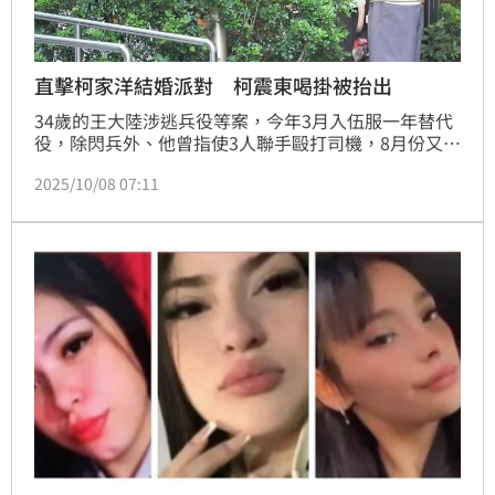
直擊柯家洋結婚派對 柯震東喝掛被抬出
34歲的王大陸涉逃兵役等案，今年3月入伍服一年替代
役，除閃兵外、他曾指使3人聯手毆打司機，8月份又爆
出他涉嫌找富二代好友游翔閔協助查個資而遭到起訴，
2025/10/08 07:11
爭議事件不斷；不過時報周刊CTWANT日前直擊他現身
好兄弟柯震東的哥哥柯家洋的結婚派對上，帶著女友闕
沐軒同行，彷彿是自己親哥哥結婚非常開心投入，大概
是當兵有操到，到結束都體力過人精力充沛，反而是柯
震東早已不勝酒力，整個癱軟被友人們扶出餐廳。