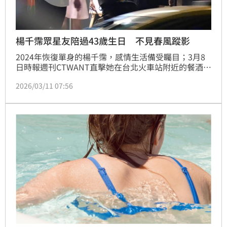
楊千霈眾星友陪過43歲生日 不見春風蹤影
2024年恢復單身的楊千霈，感情生活備受矚目；3月8
日時報週刊CTWANT直擊她在台北火車站附近的餐酒館
舉辦生日派對，提前慶祝她43歲生日，據悉當晚除了有
2026/03/11 07:56
長期一同演出合作舞台劇的好友曾國城外，還有情同兄
妹的屈中恆及他老婆VICKY、樊光耀、唐志中、柯震
東、安以軒、王柏傑、游鴻明、陳志強、黃嘉千等人均
先後到場同歡，大約40人左右為她慶生，足見她在演藝
圈的好人緣。