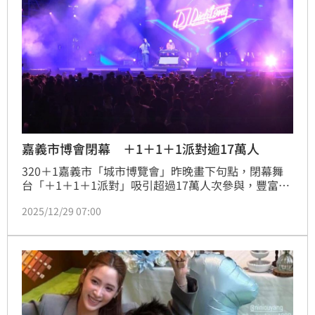
嘉義市博會閉幕 ＋1＋1＋1派對逾17萬人
320＋1嘉義市「城市博覽會」昨晚畫下句點，閉幕舞
台「＋1＋1＋1派對」吸引超過17萬人次參與，豐富策
展活動展現城市歷史軌跡，讓遊客直呼結束好可惜，期
2025/12/29 07:00
盼延長展期，讓更多人認識嘉義這片土地。