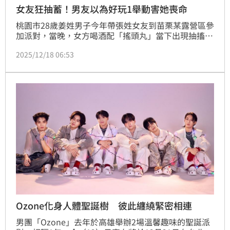
女友狂抽蓄！男友以為好玩1舉動害她喪命
桃園市28歲姜姓男子今年帶張姓女友到苗栗某露營區參
加派對，當晚，女方喝酒配「搖頭丸」當下出現抽搐、
呼吸急促、肢體扭曲等症狀，當下姜男也酒醉，以為好
2025/12/18 06:53
玩用手機拍下張女反應，未將人送醫，直到隔天，發現
她失去意識，才驚覺有異，將人送醫仍回天乏術，男方
也因案遭檢方依過失致死罪嫌起訴。
Ozone化身人體聖誕樹 彼此纏繞緊密相連
男團「Ozone」去年於高雄舉辦2場溫馨趣味的聖誕派