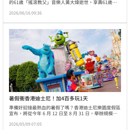
的61歲「搖滾教父」音樂人黃大煒逝世，享壽61歲，
姊姊證實黃大煒在本月3日於夏威夷離世。台北101董
2026/06/16 09:36
事長賈永婕感性發文悼念，直言「很難接受你就這樣走
了」。賈永婕透露兩人原本還有許多未完成的浪漫約
定，提到2024年她剛接任董事長、面臨經費短缺時，
黃大煒不計代價「義氣相挺101派對」。
暑假衝香港迪士尼！加4百多玩1天
準備好迎接最熱血的暑假了嗎？香港迪士尼樂園度假區
宣布，將從今年 6 月 12 日至 8 月 31 日，舉辦規模空
前的「Pixar 夏日狂歡趴」。這次不僅有無人機結合城
2026/05/09 07:05
堡的全新星空匯演，更找來《腦筋急轉彎》、《玩具總