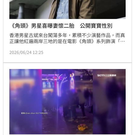
《角頭》男星喜曝妻懷二胎 公開寶寶性別
香港男星古斌來台闖蕩多年，累積不少演藝作品，而真
正讓他紅遍兩岸三地的是在電影《角頭》系列飾演「壞
壞」一角，如今古斌不只事業有成，近日還宣布老婆懷
2026/06/24 12:25
上二胎的死訊，獲得許多粉絲給予祝福。蔡佩伶報導