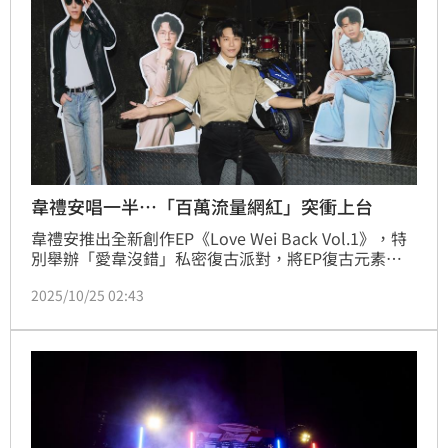
韋禮安唱一半…「百萬流量網紅」突衝上台
韋禮安推出全新創作EP《Love Wei Back Vol.1》，特
別舉辦「愛韋沒錯」私密復古派對，將EP復古元素搬
進派對與粉絲同樂。為了這場和粉絲難得的聚會，他準
2025/10/25 02:43
備許多禮物、遊戲和歌曲，台下歌迷也配合復古dress 
code認真造型，讓他笑說：「今天現場真的好多珍妮
佛都來了。」