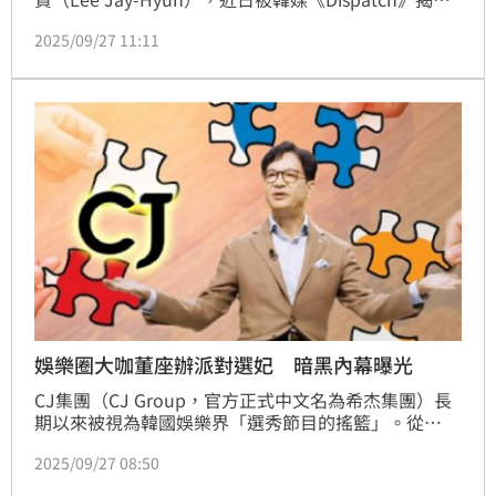
長期舉辦祕密派對，宛如現實版「選妃遊戲」。相關內
2025/09/27 11:11
幕曝光後，在南韓社會及財經界引發強烈震撼。
娛樂圈大咖董座辦派對選妃 暗黑內幕曝光
CJ集團（CJ Group，官方正式中文名為希杰集團）長
期以來被視為韓國娛樂界「選秀節目的搖籃」。從
《Superstar K》、《Produce 101》、《Idol 
2025/09/27 08:50
School》、《Girls Planet》到《Boys Planet》，CJ
集團一共推出了34個選秀節目，並成功打造出I.O.I、