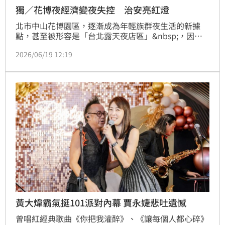
獨／花博夜經濟變夜失控 治安亮紅燈
北市中山花博園區，逐漸成為年輕族群夜生活的新據
點，甚至被形容是「台北露天夜店區」&nbsp;，因為
酒水便宜、風格隨興，吸引不少外國客，但隨著人潮增
2026/06/19 12:19
加，讓當地居民對噪音、環境，及治安問題憂心忡忡，
就怕夜間亂象越來越多。
黃大煒霸氣挺101派對內幕 賈永婕悲吐遺憾
曾唱紅經典歌曲《你把我灌醉》、《讓每個人都心碎》