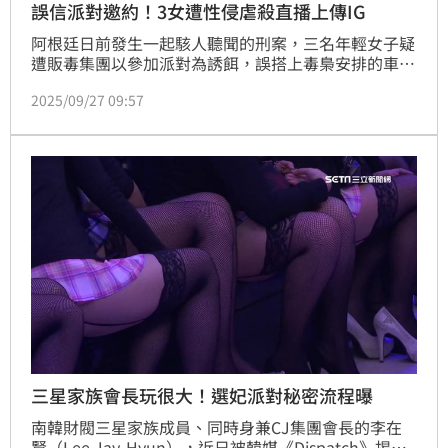
誤信派對邀約！3女遭性侵虐殺直播上傳IG
阿根廷日前發生一起駭人聽聞的刑案，三名年輕女子疑
遭販毒集團以參加派對為誘餌，誤搭上毒梟安排的車輛
後被帶往一處民宅，遭到性侵、虐待及殺害。令人震驚
2025/09/27 09:57
的是，整個施暴過程竟被兇嫌透過社群平台Instagram
進行直播，當時約有45人在線上觀看這場血腥直播。
三星家族會長玩很大！選妃派對秘密流程曝
南韓財閥三星家族成員、同時身兼CJ集團會長的李在
賢（Lee Jay-Hyun），近日被韓媒《Dispatch》揭露