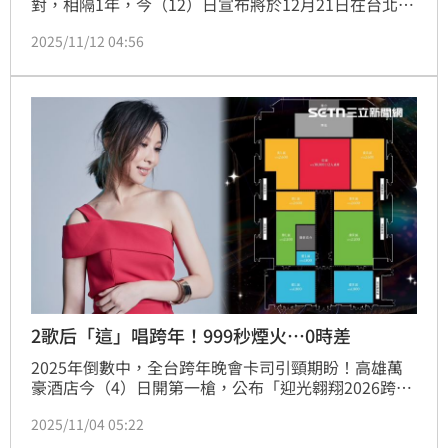
對，相隔1年，今（12）日宣布將於12月21日在台北舉
辦「浪漫主意」聖誕派對，並於11月18日推出全新同
2025/11/12 04:56
名單曲〈浪漫主意〉。Ozone換上充滿浪漫初雪氛圍的
銀白奇蹟造型，配合聖誕節歡樂、繽紛的氣氛，纏繞彩
色聖誕燈飾，6人肩靠肩坐在一起，呈現出更加溫暖的
浪漫主意氛圍。
2歌后「這」唱跨年！999秒煙火…0時差
2025年倒數中，全台跨年晚會卡司引頸期盼！高雄萬
豪酒店今（4）日開第一槍，公布「迎光翱翔2026跨年
派對」 找來「療癒天后」林凡與「億萬歌姬」林芯儀3
2025/11/04 05:22
小時接力開唱，結合豪禮抽獎、1100吋巨幅LED螢幕即
時轉播義大世界長達999秒的藍色流星雨煙火秀，綜合