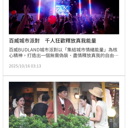
百威城市派對 千人狂歡釋放真我能量
百威BUDLAND城市派對以「集結城市情緒能量」為核
心精神，打造出一個無需偽裝、盡情釋放真我的自由場
域，10月4日在全豐盛信義105大樓廣場盛大展開，千
2025/10/16 03:13
人集結釋放真我能量，讓信義區成為飛船樂園。