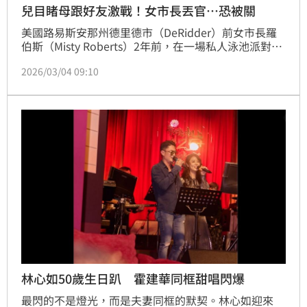
兒目睹母跟好友激戰！女市長丟官…恐被關
美國路易斯安那州德里德市（DeRidder）前女市長羅
伯斯（Misty Roberts）2年前，在一場私人泳池派對
上，身穿比基尼跟另名16歲男孩發生性行為，不雅畫
2026/03/04 09:10
面，被他的兒女、姪子目擊；案件曝光後，她因案辭
職，面臨多項罪刑指控，案件已進入審理階段。
林心如50歲生日趴 霍建華同框甜唱閃爆
最閃的不是燈光，而是夫妻同框的默契。林心如迎來 