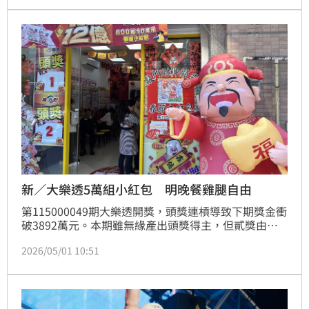
動員》等超人氣好友現身。為了回饋台灣粉絲，樂園特
別祭出超殺優惠：只要加港幣 100 元（約402台幣），
就能升級「連玩兩天」門票！
新／大樂透5萬組小紅包 明晚餐雞腿自由
第115000049期大樂透開獎，頭獎連槓導致下期獎金衝
破3892萬元。本期雖無緣產出頭獎得主，但貳獎由一
注獨得172萬元，羨煞眾人。更驚人的是，柒獎與普獎
2026/05/01 10:51
合計狂開近5萬組，讓全台彩迷共享小額紅包，總銷量
突破9千萬元。台彩提醒中獎者，務必於115年8月3日
前完成領獎。本期中獎號碼：07、22、27、35、43、
48，特別號45，快拿起彩券對獎，別讓財神爺送的好
運逾期失效！