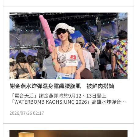
佩伶報導
謝金燕水炸彈濕身露纖腰腹肌 被鮮肉搭訕
「電音天后」謝金燕即將於9月12、13日登上
「WATERBOMB KAOHSIUNG 2026」高雄水炸彈音樂
節，為了提前感受活動魅力，她特地飛往韓國朝聖
2026/07/26 02:17
WATERBOMB首爾站，不僅親身體驗現場氣氛，更直
接衝進舞台最前排與觀眾一起玩水狂歡，完全不怕濕
身，玩得相當投入。