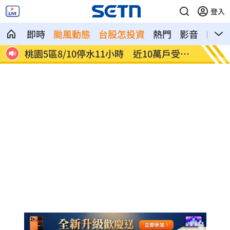
登入
即時
颱風動態
台股怎投資
熱門
影音
熱搜
受影
「白海豚」最快明發海警 卓榮泰發聲了
李棟旭