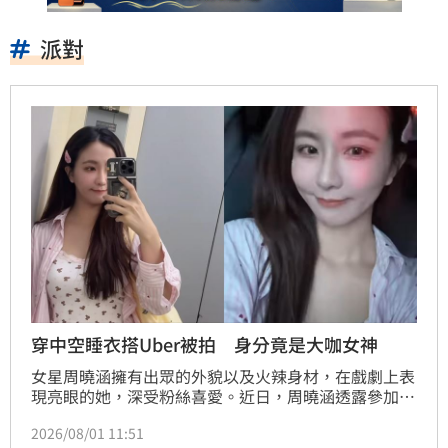
派對
穿中空睡衣搭Uber被拍 身分竟是大咖女神
女星周曉涵擁有出眾的外貌以及火辣身材，在戲劇上表
現亮眼的她，深受粉絲喜愛。近日，周曉涵透露參加好
友花花（張嘉雲）生日宴會，結果主題竟然是睡衣派
2026/08/01 11:51
對，對於自己穿著睡衣搭Uber，她也形容好害羞。蔡