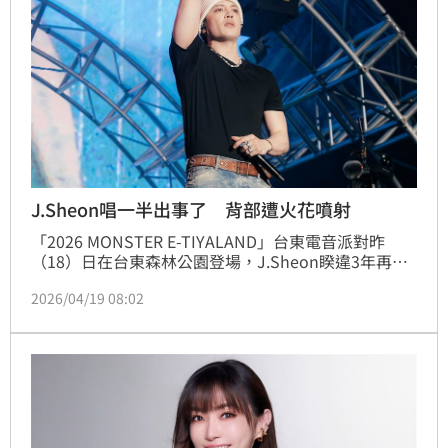
J.Sheon唱一半出事了 背部遭火花噴射
「2026 MONSTER E-TIYALAND」台東電音派對昨
（18）日在台東森林公園登場，J.Sheon睽違3年再訪
台東，一開口就熱血喊話：「大家一起來跟我HIGH翻
2026/04/19 08:02
台東吧！」沒想到，他下一秒卻自爆「其實沒有參加過
電音派對」，平常都宅在家打電動，反差萌發言讓全場
笑翻。