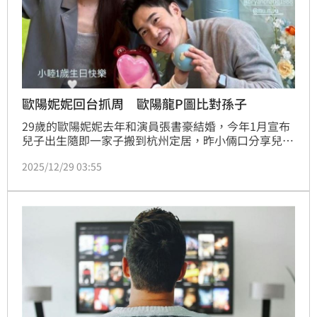
歐陽妮妮回台抓周 歐陽龍P圖比對孫子
29歲的歐陽妮妮去年和演員張書豪結婚，今年1月宣布
兒子出生隨即一家子搬到杭州定居，昨小倆口分享兒子
返台辦抓週派對，兒子睦睦養的白白胖胖，全程笑咪
2025/12/29 03:55
咪，相當討喜。