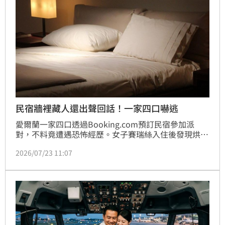
民宿牆裡藏人還出聲回話！一家四口嚇逃
愛爾蘭一家四口透過Booking.com預訂民宿參加派
對，不料竟遭遇恐怖經歷。女子賽瑞絲入住後發現烘衣
機異常運作，並在客廳牆壁後方驚見一處暗藏密室，一
2026/07/23 11:07
名陌生男子躲在其中，嚇得一家人倉皇逃離。面對質
疑，房東態度消極且裝傻，引發極大爭議。目前
Booking.com已緊急將該涉事房源下架並展開調查，
當地警方也已介入了解。此事件宛如Netflix驚悚片情
節，提醒民眾旅遊住宿時務必提高警覺，確保自身人身
安全