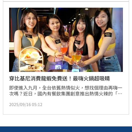
Wanna One、IZ*ONE、Kep1er、ZEROBASEONE等
知名偶像團體。
穿比基尼消費龍蝦免費送！最嗨火鍋超吸睛
即使進入九月，全台依舊熱情似火，想找個理由再嗨一
次嗎？近日，國內有餐飲集團創意推出熱情火辣的「比
基尼龍蝦趴」；即日起至10月12日止，只要全桌顧客
2025/09/16 05:12
穿著比基尼或海灘褲入場用餐，並消費「日本A5和牛
套餐」，每份套餐升級加贈「加勒比海大龍蝦拼盤乙份
(市價1980元)」；這個比火鍋還火辣的創意行銷手法，
隨即在網路上引起熱議。（記者唐家興）