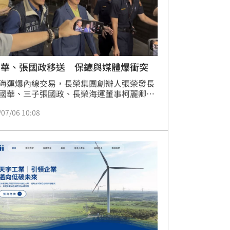
國華、張國政移送 保鑣與媒體爆衝突
海運爆內線交易，長榮集團創辦人張榮發長
國華、三子張國政、長榮海運董事柯麗卿等
被控涉嫌於2023年間長榮海運發動重大訊息
/07/06 10:08
交易期間，大量買進股票，涉犯內線交易等
檢調6日兵分10路搜索，傳喚張國華、張國
弟及柯麗卿等一共9人到案，訊後移送台北
署複訊。而就在移送張國政時，3名保鑣與
媒體爆發嚴重肢體衝突。