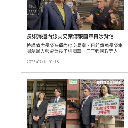
8國球員齊聚高雄 Formosa 7s掀足球
理想混蛋號召粉絲跨海追星吃美食！
18:
長榮海運內線交易案傳張國華再涉背信
檢調偵辦長榮海運內線交易案，日前傳喚長榮集
團創辦人張榮發長子張國華、三子張國政等人到
案，訊後張國華被以1億2000萬交保，張國政被
2026/07/14 01:18
以1000萬元交保。而檢調追查發現，張國華於
2023年6月間除息交易時買進巴拿馬長榮國際
（EIS）15.7萬張股票，成本少了110億餘元，卻
使EIS得負擔近23億餘元股利稅額，公司及股東
權益受損，恐有涉犯背信罪之虞，持續追查中。