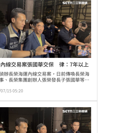
姓董事長及現任董事長等11名被告、4名證
案說明，全案朝違反證券交易法內線交易罪
。
榮內線交易案張國華交保 律：7年以上
偵辦長榮海運內線交易案，日前傳喚長榮海
事、長榮集團創辦人張榮發長子張國華等人
，訊後張國華被以1億2000萬元交保，限制
/07/15 05:20
、出海、住居。全案最初的檢舉人，律師林
認為，犯罪金額超過1億，高於證交法加重
門檻，若罪名成立，為7年以上有期徒刑之