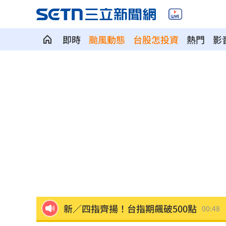
即時
颱風動態
台股怎投資
熱門
影
賓士S500擋浩劫！車主這話暖哭全網
01
台股暴跌誰最能扛 高含金這幾檔繳正
Q2獲利年增221% 愛普*EPS衝4.18元
宏福苑大火調查出爐！菸頭引燃施工雜
定投10年翻逾5倍 這檔吸引存股族卡位
新／四指齊揚！台指期飆破500點
00:48