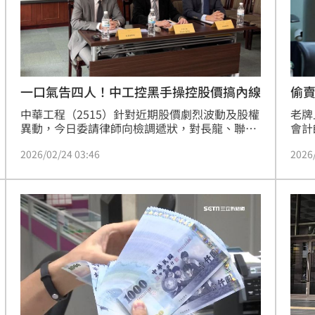
一口氣告四人！中工控黑手操控股價搞內線
偷賣
訴
中華工程（2515）針對近期股價劇烈波動及股權
老牌
異動，今日委請律師向檢調遞狀，對長龍、聯
會計
洲、全通等三大委託書通路商及鉅業國際法律事
發布
2026/02/24 03:46
2026
務所林文鵬律師提出涉嫌違反《證券交易法》之
之僅
告發。中工聲明指出，公司股價在寶佳集團公告
股票
併購前後出現背離常態的55.16%漲幅，成交量
證券
更曾急遽放大至平日13倍，強烈懷疑有特定人士
犯罪
透過內線交易與操縱股價謀取非法暴利。（陳韋
帆）