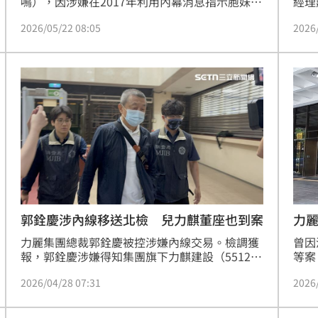
鳴），因涉嫌在2017年利用內幕消息指示胞妹買
經理
入股票謀利，今（22日）於法院被正式裁定罪名
知公
2026/05/22 08:05
2026
成立。這位曾打造《開心鬼》、《家有囍事》等
票，
無數經典電影的80歲影壇大亨，如今晚年卻面臨
結，
鋃鐺入獄的危機。案件已押後至2026年6月9日正
勝、
式判刑，期間黃百鳴獲准繼續保釋。
訴處
郭銓慶涉內線移送北檢 兒力麒董座也到案
力麗
喚
力麗集團總裁郭銓慶被控涉嫌內線交易。檢調獲
曾因
報，郭銓慶涉嫌得知集團旗下力麒建設（5512）
等案
處分土地利益及作為宏易創新（4530）私募股票
次被
2026/04/28 07:31
2026
應募人，提前進場買股套利。台北地檢署28日指
集團
揮調查局發動搜索傳喚，訊後移送北檢複訊。郭
宏易
銓慶的大兒子，力麒建設董事長郭濟綱、秘書裴
股套