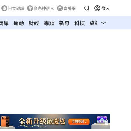
阿立導讀
寶島神很大
富房網
登入
兩岸
運動
財經
專題
新奇
科技
旅遊
汽車
寵物