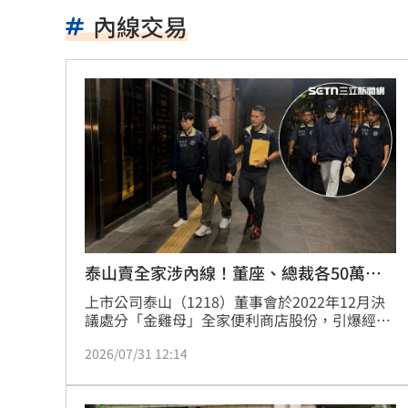
慈濟遭詐10.6億元！全款拿回解方曝
00:
內線交易
稱龍蝦咬完就吐 爆李世宗要信徒喝精
樂天女孩淚揭往事 愛意表達障礙遭重
一張百萬太貴！他公開高價股買法：賺3
獨／海外遊學增強外語 台人夯英、美
長尾獼猴失控狂襲居民！官方追查異常
伊波拉失控！專家憂病毒恐已突變
00:23
泰山賣全家涉內線！董座、總裁各50萬交
保
上市公司泰山（1218）董事會於2022年12月決
飲料空盒找嘸地方丟 騎車咬著遭攔查
議處分「金雞母」全家便利商店股份，引爆經營
權之爭及內線交易疑慮。台北地檢署30日指揮調
63歲章小蕙吐露心聲：後悔當年嫁給鍾
2026/07/31 12:14
查局台北市調查處兵分17路搜索，傳喚現任董事
長劉偉龍及前任董事長詹岳霖、詹景超、詹仁道
白海豚颱風擺盪逼近！雨到「這時」才
等11名被告到案說明。經複訊後，詹仁道、劉偉