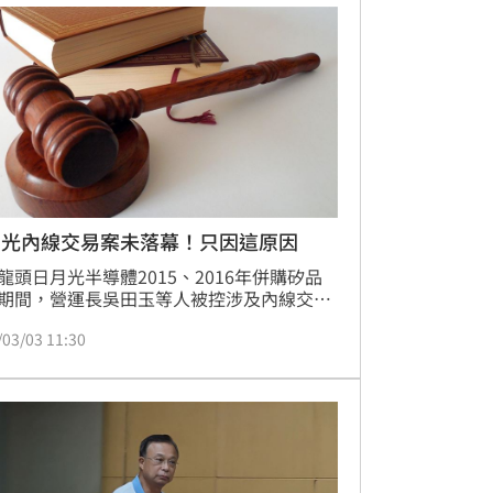
訊後將移送北檢複訊。
月光內線交易案未落幕！只因這原因
龍頭日月光半導體2015、2016年併購矽品
期間，營運長吳田玉等人被控涉及內線交易
，經高雄高分院逆轉改判有罪後，遭到最高
/03/03 11:30
撤銷發回，後續高雄高分院更二審時又逆轉
罪，目前高雄高分檢已提起上訴，至於最後
結果也勢必引發各界譁然。