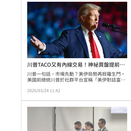
後郭銓慶300萬元交保，限制出境出海及住居。
川普TACO又有內線交易！神祕買盤提前搶
跑
川普一句話，市場先動？美伊局勢再掀羅生門。
美國前總統川普於社群平台宣稱「美伊對話富有
成效」後，原油價格瞬間重挫、股市期貨同步飆
2026/03/24 11:42
升，但更讓市場炸鍋的，是這則貼文發布前短短
15分鐘，原油期貨市場竟出現高達5.8億美元的
大額拋售，時間點精準到令人不寒而慄，內線交
易質疑迅速延燒。