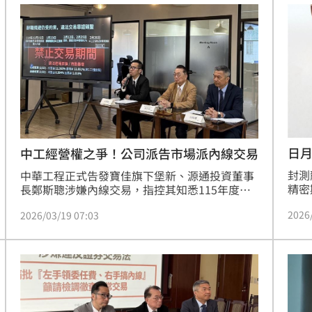
慧娟則以證人身份送到北檢複訊。
喚，
日
中工經營權之爭！公司派告市場派內線交易
封測
中華工程正式告發寶佳旗下堡新、源通投資董事
精密
長鄭斯聰涉嫌內線交易，指控其知悉115年度營
等案
收預期成長93億元等重大利多後，於消息公開前
2026
2026/03/19 07:03
法院
違法加碼持股至13.851%。對此，堡新代表律師
為無
林正疆強硬反擊，強調買股是基於企業併購法的
判決
既定計畫，並非投機行為，質疑中工連番發動訴
訟是為了保住經營權的選舉伎倆，意在干擾對手
表決權。（陳韋帆）