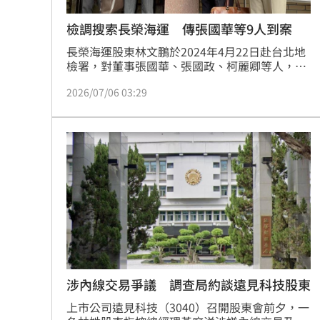
檢調搜索長榮海運 傳張國華等9人到案
長榮海運股東林文鵬於2024年4月22日赴台北地
檢署，對董事張國華、張國政、柯麗卿等人，提
告涉嫌違反證券交易法內線交易罪。台北地檢署
2026/07/06 03:29
6日指揮調查局台北市調查處兵分10路搜索，傳
喚張國華等一共9人到案。
涉內線交易爭議 調查局約談遠見科技股東
上市公司遠見科技（3040）召開股東會前夕，一