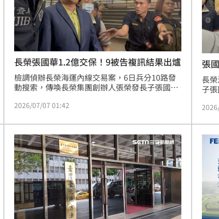
熱潮
10:00
15
長榮張國華1.2億交保！9被告複訊結果出爐
張
檢調偵辦長榮海運內線交易案，6日兵分10路發
長榮
動搜索，傳喚長榮集團創辦人張榮發長子張國
子張
華、三子張國政、長榮海運董事柯麗卿等9人到
人，
2026/07/07 01:42
案。張國華等人涉嫌於2023年間長榮海運發動重
2026
禁止
大訊息禁止交易期間，大量買進股票，涉犯內線
罪。
交易等罪。經北檢複訊後，張國華被以高達1億
政兄
2000萬元金額交保，需接受個案手機科技監控。
地檢
張國政被以1000萬元交保，皆限制住居、出境、
現場
出海。