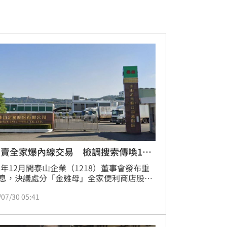
賣全家爆內線交易 檢調搜索傳喚11
22年12月間泰山企業（1218）董事會發布重
息，決議處分「金雞母」全家便利商店股
引爆經營權之爭及內線交易疑慮。2023年1
/07/30 05:41
金管會也以違反內部控制制度及重大訊息申
定，對泰山開罰200萬元。台北地檢署30日
調查局台北市調查處兵分17路搜索，傳喚時