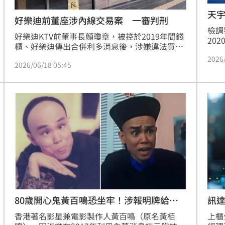
天
好樂迪前董座涉內線交易案 一審判刑
檢調
好樂迪KTV前董事長顏瓊章，被控於2019年間錢
20
櫃、好樂迪傳出合併利多消息後，涉嫌違法買賣
事長
股票，擬制性虧損1238萬餘元。台北地檢署依證
2026
以人
2026/06/18 05:45
券交易法內線交易罪，起訴顏瓊章及公司財務、
元，
監察人員、錢櫃營運長榮建勳等人。台北地方法
12
院18日一審宣判，判處顏男1年有期徒刑，緩刑3
喚董
年，需向公庫繳交20萬元。可上訴。
人到
80歲開心鬼黃百鳴恐坐牢！涉報明牌給親
訊達
妹
香港著名影星兼電影製作人黃百鳴（原名黃栢
上櫃