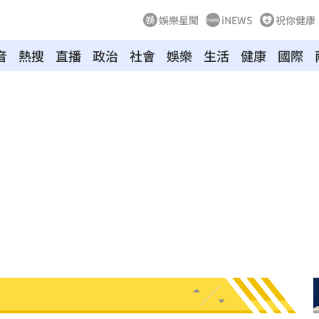
娛樂星聞
iNEWS
祝你健康
音
熱搜
直播
政治
社會
娛樂
生活
健康
國際
:53
報酬
01:45
！
01:20
物
01:17
！
01:03