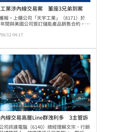
宇工業涉內線交易案 董座3兄弟到案
獲報，上櫃公司「天宇工業」（8171）於
20年間與美國公司簽訂儲能產品銷售合約，董
等人卻於重大訊息發部前，禁止交易期間，
/06/12 04:17
頭帳戶買進公司股票，擬制性獲利數千萬
涉犯證券交易法內線交易等罪。台北地檢署
日指揮調查局台北市調查處兵分13路搜索，傳
事長、總經理、副總經理吳姓3兄弟等一共9
案，訊後移送北檢複訊。
內線交易高層Line群洩利多 3主管訴
公司訊達電腦（6140）總經理蘇文宗、行銷