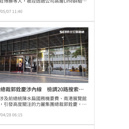
莊博勝等人，被控透過公司高層Line群組得
司營收大增後，在財報公佈前買進公司股
/05/07 11:40
或是43萬至56萬餘元。台北地檢署偵查終
依證券交易法內線交易罪起訴蘇文宗、莊博
洪志賢3人，董事長盧崑錄及妻子則獲不起
分。
總裁郭銓慶涉內線 檢調20路搜索傳
涉及前總統陳水扁國務機要費、南港展覽館
，引發高度關注的力麗集團總裁郭銓慶，此
控涉嫌內線交易。檢調獲報，郭銓慶涉嫌在
/04/28 06:15
旗下力麒建設（5512）處分土地利益及作為
創新（4530）私募股票應買人，提前進場買
利。台北地檢署28日指揮調查局發動搜索傳