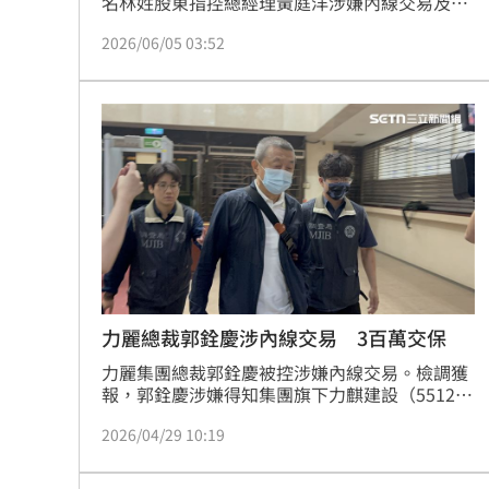
名林姓股東指控總經理黃庭洋涉嫌內線交易及操
縱股價。調查局北部地區機動工作站接獲檢舉
2026/06/05 03:52
後，4日以證人身分約談林姓股東到案說明，訊
後請回。根據了解，林女控訴，黃庭洋多次私下
透露公司營運及股價走向，導致她最終損失約
470萬元，才會決定透過司法途徑討回公道。不
過對此，黃庭洋也反駁該名股東所述並未經過查
證，將追究法律責任。
力麗總裁郭銓慶涉內線交易 3百萬交保
力麗集團總裁郭銓慶被控涉嫌內線交易。檢調獲
報，郭銓慶涉嫌得知集團旗下力麒建設（5512）
處分土地利益及作為宏易創新（4530）私募股票
2026/04/29 10:19
應募人，提前進場買股套利。台北地檢署28日指
揮調查局發動搜索傳喚，郭銓慶的大兒子，力麒
建設董事長郭濟綱也被以證人身份傳喚到案。訊