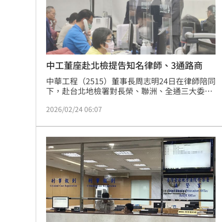
中工董座赴北檢提告知名律師、3通路商
中華工程（2515）董事長周志明24日在律師陪同
下，赴台北地檢署對長榮、聯洲、全通三大委託
書通路商及鉅業國際法律事務所律師林文鵬，提
2026/02/24 06:07
告涉嫌違反證交法內線交易罪及操縱股價。律師
吳彥鋒表示，被告涉嫌在寶佳併購中工的消息尚
未公告前，大量進場買進8千多張中工股票，並
疑似透過連續高買等操縱行為，意圖製造中工股
票交易活絡的假象，誘使投資人進場買股。