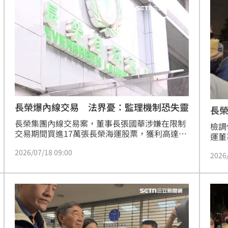
董座皆被移送北檢複訊。被媒體追問是否有內線
任詹
懂事
交易，詹景超回答「沒有。」
人到
00:12
偵辦
打點
23:59
23:53
長榮爆內線交易 法界憂：監理機制恐失靈
長
長榮集團內線交易案，董事長張國華涉嫌在限制
檢調
交易期間買進17萬張長榮海運股票，獲利高達21
運董
億元，但從律師告發到檢調發動偵辦歷時兩年兩
到案
2026/07/18 09:00
個月，引發法界質疑金融監理明顯失靈。
2026
出境
正疆
成形
12:00
刑責
罪。
」氣
12:00
場！
10:30