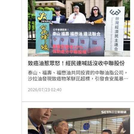
龍各50萬交保，限制出境出海，其餘人請回。
最遺憾童年記憶空白 禹菡：當年真不
每股配12.8元的它 Ｑ2營收曝光
00:00
連續2場安打！ 林安可掃二壘打貢獻1
歐洲避暑天堂失守！地中海熱到像溫泉
台灣彩券開獎直播中
20:31
致癌油惹眾怒！經民連喊話沒收中聯股份
泰山、福壽、福懋油共同投資的中聯油脂公司，
LIVE三立+24小時直播
15:27
沙拉油發現致癌物苯駢芘超標，引發食安風暴。
台灣經濟民主連合今（23）日上午向公平會檢舉
三立iNEWS新聞台線上直播
18:00
2026/07/23 02:40
泰山、福壽、福懋，要求公平會依法調查處分。
經民連建議檢察官依刑法第 38 條向法院聲請沒
收泰山、福壽、福懋油所持有中聯油脂股份，並
商場戰國來臨 台中「頂奢大道」逐漸
呼籲檢察官、證期局與證交所，應調查泰山、福
壽、福懋、南僑有無涉嫌內線交易。
台彩父親節推新刮刮樂千萬頭獎超「爸
「拍片人的多重宇宙」職涯論壇9/12登