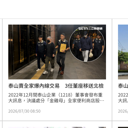
47
油
00:43
擊
00:41
0萬
00:36
、加
00:31
原因
00:26
泰山賣全家爆內線交易 3任董座移送北檢
泰山
人
2022年12月間泰山企業（1218）董事會發布重
20
槓警
00:23
大訊息，決議處分「金雞母」全家便利商店股
大訊
份，引爆經營權之爭及內線交易疑慮。台北地檢
份，
鎮濤
00:22
2026/07/30 08:50
2026
署30日指揮調查局台北市調查處兵分17路搜索，
月間
傳喚現任董事長劉偉龍及2名前任董事長詹岳
報規
趨緩
00:19
霖、詹景超等11名被告、4名證人到案說明，3任
指揮