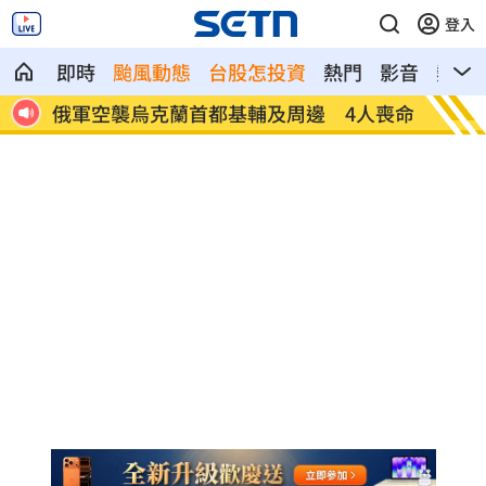
登入
即時
颱風動態
台股怎投資
熱門
影音
熱搜
俄軍空襲烏克蘭首都基輔及周邊 4人喪命
費仔確
注