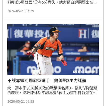
料昨役6局就丟7分有5分責失，銳力獅自評問題出在，
前3局控球不夠穩定，沒有像前4場那樣精準地執行投球
2026/05/21 07:29
策略。
不該靠短期爆發型選手 餅總點3主力迷航
統一獅本季以18勝16敗的戰績排名第3，談到球隊近期
的表現，總教練林岳平認為有3位主力選手目前還在迷
航中，不能一直靠短期爆發的球員，同時也談到目前並
2026/05/21 06:58
列全壘打王的蘇智傑，直呼現在的狀況只能算是正常發