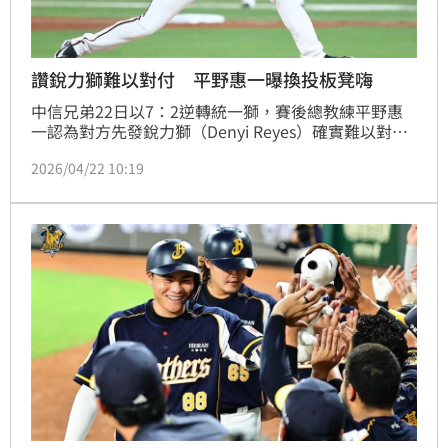
讚銳力獅難以對付 平野惠一曝換投板凳嗨
中信兄弟22日以7：2逆轉統一獅，賽後總教練平野惠
一認為對方先發銳力獅（Denyi Reyes）確實難以對
付，需要再多家研究，同時也點出李聖裕的安打其實是
2026/04/22 10:19
團隊氣勢轉變的關鍵點，同時更透露7局看見統一獅換
投時，「板凳滿嗨的」。