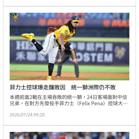
球主要策略之一。
菲力士控球爆走釀敗因 統一獅洲際仍不敗
本週前面2戰在主場吞敗的統一獅，24日客場面對中信
兄弟，在對方先發投手菲力士（Felix Pena）控球大爆
走的狀況下，單局靠著對方5次保送攻下大局拉開差
2026/07/24 09:28
距，先發投手銳力獅（Denyi Reyes）則是繳出6局僅失
2分的優質先發，最終統一獅就以5：2拿下勝利，本季
在洲際棒球場3戰全勝。