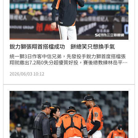
銳力獅張翔首搭檔成功 餅總笑只想換手氣
統一獅3日作客中信兄弟，先發投手銳力獅首度搭檔張
翔就繳出7.2局0失分超優質好投，賽後總教練林岳平開
玩笑說其實換搭檔的目的只是想換手氣。
2026/06/03 10:12