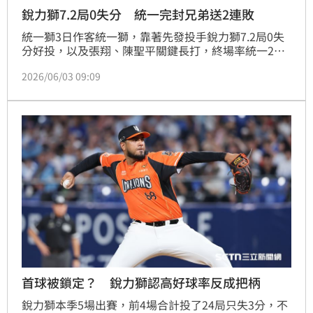
銳力獅7.2局0失分 統一完封兄弟送2連敗
統一獅3日作客統一獅，靠著先發投手銳力獅7.2局0失
分好投，以及張翔、陳聖平關鍵長打，終場率統一2：0
完封兄弟，也送對手吞下2連敗。
2026/06/03 09:09
首球被鎖定？ 銳力獅認高好球率反成把柄
銳力獅本季5場出賽，前4場合計投了24局只失3分，不