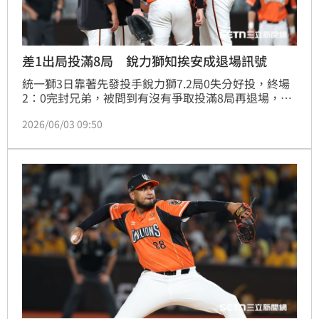
差1出局投滿8局 銳力獅知挨安成退場訊號
統一獅3日靠著先發投手銳力獅7.2局0失分好投，終場
2：0完封兄弟，被問到有沒有爭取投滿8局再退場，銳
力獅坦言在被張士綸擊出安打那刻，就明白退場的訊
2026/06/03 09:50
號。