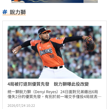
銳力獅
4局被打退到優質先發 銳力獅曝此役改變
統一獅銳力獅（Denyi Reyes）24日面對兄弟繳出6局
僅失2分的優質先發，有別於前一場交手僅投4局就丟失
4分的狀況，銳力獅此役表現大不同，他也透露這場比
2026/07/24 10:22
賽自己的策略有所調整，其中在好球帶邊緣的控制是投