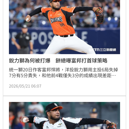
銳力獅為何被打爆 餅總曝富邦打首球策略
統一獅20日作客富邦悍將，洋投銳力獅用主投6局失掉
7分有5分責失，和他前4戰僅失3分的成績出現差距，
總教練林岳平認為關鍵在於富邦打者鎖定銳力獅首球積
2026/05/21 06:07
極出棒，也直言他的投球多少有受到主審「精準」的好
球帶影響。