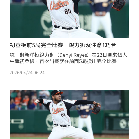
初登板前5局完全比賽 銳力獅沒注意1巧合
統一獅新洋投銳力獅（Denyi Reyes）在22日迎來個人
中職初登板，首次出賽就在前面5局投出完全比賽，直
到6局上才被敲出安打破功，最終留下6局1安無四死5
2026/04/24 06:24
次三振的好投。