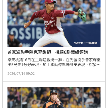
曾家輝聯手陳克羿鎖獅 桃猿6勝戰績領跑
樂天桃猿16日在主場迎戰統一獅，在先發投手曾家輝繳
出5局失1分好表現，加上李勛傑單場雙安表現，桃猿最
終以2：1拿下勝利，不僅斬斷了統一獅的3連勝，同時
2026/07/16 09:02
在下半季8場比賽也拿下了6場勝利，持續在聯盟位居龍
頭。