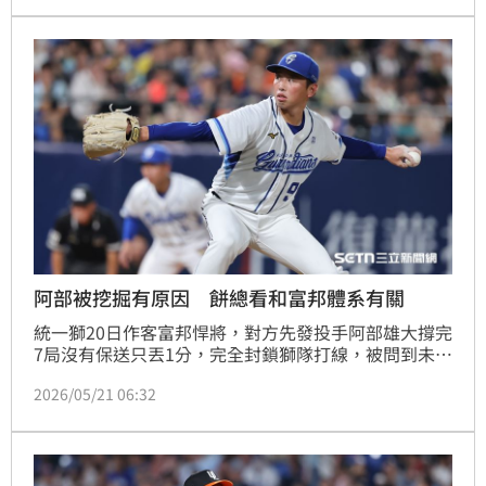
揮。
阿部被挖掘有原因 餅總看和富邦體系有關
統一獅20日作客富邦悍將，對方先發投手阿部雄大撐完
7局沒有保送只丟1分，完全封鎖獅隊打線，被問到未來
中職會不會有更多投手從日本社會人被挖掘，總教練林
2026/05/21 06:32
岳平認為目前應該不會成為趨勢，單純就是和富邦團隊
為日本體系有關。