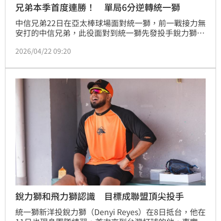
兄弟本季首度連勝！ 單局6分逆轉統一獅
中信兄弟22日在亞太棒球場面對統一獅，前一戰接力無
安打的中信兄弟，此役面對到統一獅先發投手銳力獅
（Denyi Reyes）前面5局沒有任何人上壘，不過在7局
2026/04/22 09:20
上統一獅換投後，兄弟打線大爆發，單局海灌6分直接
逆轉戰局，最終以7：2拿下勝利，本季首度連勝。
銳力獅和飛力獅認識 目標成聯盟頂尖投手
統一獅新洋投銳力獅（Denyi Reyes）在8日抵台，他在