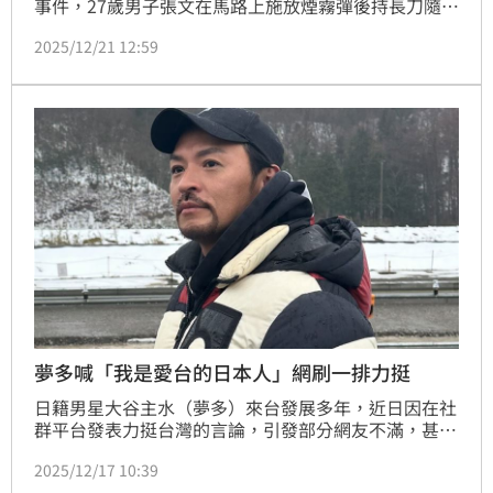
事件，27歲男子張文在馬路上施放煙霧彈後持長刀隨意
攻擊民眾，造成多人傷亡，最後嫌犯張文在警方包圍下
2025/12/21 12:59
墜樓身亡，在台灣發展多年的夢多也拍影片發聲。
夢多喊「我是愛台的日本人」網刷一排力挺
日籍男星大谷主水（夢多）來台發展多年，近日因在社
群平台發表力挺台灣的言論，引發部分網友不滿，甚至
遭到辱罵。夢多16日再度發文，坦言自己因此承受不少
2025/12/17 10:39
壓力，不僅被以粗口謾罵，工作也受到實際影響，部分