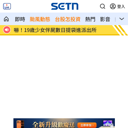
登入
即時
颱風動態
台股怎投資
熱門
影音
熱搜
白海豚海警最快這時解除！9日颱風假一覽
匯10