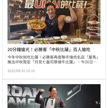
20分鐘搶光！必勝客「中秋比薩」百人搶吃
今年中秋就吃比薩！必勝客再度聯手燒肉名店「屋馬」
推出中秋限定「月見七盎司厚燒牛比薩」，今(9)日派
健美肌肉男女在台北光復餐廳發放單片試吃，限量100
2025/09/10 10:10
份不到20分發送完畢，就連肌肉男神夢多也狂推「這次
的比薩咬起來很有滿足感，美味しい！」 ；另外，肯
德基聯名《航海王》推出「惡魔果實咔啦海陸堡」，還
有限定包裝粉絲必收藏。(賴俊佑)