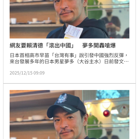
網友要賴清德「滾出中國」 夢多開轟嗆爆
日本首相高市早苗「台灣有事」說引發中國強烈反彈，
來台發展多年的日本男星夢多（大谷主水）日前發文力
挺，大讚「我們的首相做得好，超棒！」時常在社群平
2025/12/15 09:09
台海巡的他，又被發現看到網友發文要賴清德總統「滾
出台灣」，他直接公開炮轟引起網友一片讚聲，連政治
工作者周軒都曬出多則夢多回覆網友的留言佩服大讚：
「有夠瘋的啦！」