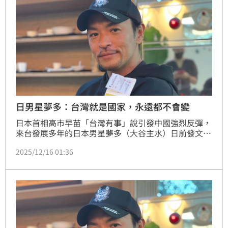
日男星夢多：台灣就是國家，永遠都不會變
日本首相高市早苗「台灣有事」說引發中國強烈反彈，
來台發展多年的日本男星夢多（大谷主水）日前發文力
挺，大讚「我們的首相做得好，超棒！」他看到網友發
2025/12/16 01:36
文要賴清德總統「滾出台灣」直接開砲，引起網友一片
讚聲；夢多今（16）天又發文，自己變窮也沒關係，他
還是會選擇説謝謝台灣。他強調，台灣就是國家，永遠
都不會變！「想要退我的工作人就退吧！」