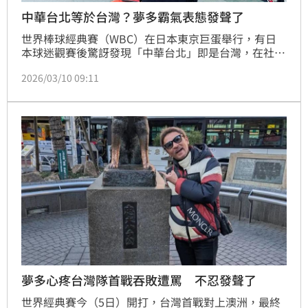
中華台北等於台灣？夢多霸氣表態發聲了
世界棒球經典賽（WBC）在日本東京巨蛋舉行，有日
本球迷觀賽後驚訝發現「中華台北」即是台灣，在社群
媒體上引發熱烈討論。一名日本網友在Threads發文坦
2026/03/10 09:11
言，首次得知國際賽事上的「中華台北」指的就是台
灣，並強調「台灣就是台灣」，此言論獲得廣大日本民
眾共鳴，並掀起對該名稱由來的探討。在台深耕近20年
的日籍藝人夢多（Mondo）也發聲力挺，指出許多日
本民眾其實並不了解「中華台北」的真正意涵，堅定表
示高達90%的日本人都認同台灣就是台灣，其支持台灣
的立場表露無遺，受到各界關注。
夢多心疼台灣隊首戰吞敗遭罵 不忍發聲了
世界經典賽今（5日）開打，台灣首戰對上澳洲，最終