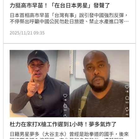
力挺高市早苗！「在台日本男星」發聲了
日本首相高市早苗「台灣有事」說引發中國強烈反彈，
不停祭出呼籲中國公民勿赴日旅遊、禁止水產進口等措
施，而各界也持續發聲挺日。對此，來台發展多年的日
2025/11/21 09:35
本男星夢多（大谷主水）發文力挺高市早苗，直呼「我
們的首相做得好超棒！」也希望台日關係越來越好，貼
文一出也引發網友熱烈回應。
杜力在家打X槍工作遲到1小時！夢多氣炸了
日籍男星夢多（大谷主水）曾經是跆拳道的國手，後來