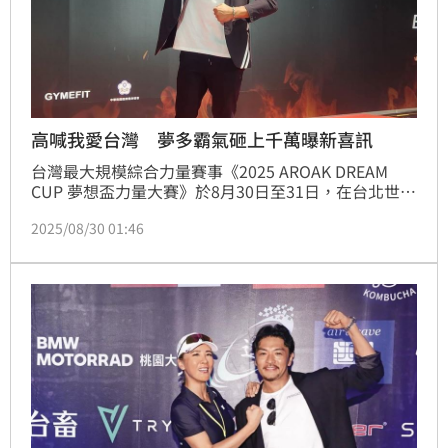
高喊我愛台灣 夢多霸氣砸上千萬曝新喜訊
台灣最大規模綜合力量賽事《2025 AROAK DREAM 
CUP 夢想盃力量大賽》於8月30日至31日，在台北世貿
一館重磅登場！本屆夢想盃眾星雲集，集結來自世界各
2025/08/30 01:46
地的頂尖選手與人氣明星，包括台灣肌肉男神賀少俠、
西班牙雕像型男佩德羅、南非混血選手肯納，更有多位
知名健身網紅與專業級選手也將輪番登場，共同角逐高
額賽事獎金。蔡維歆