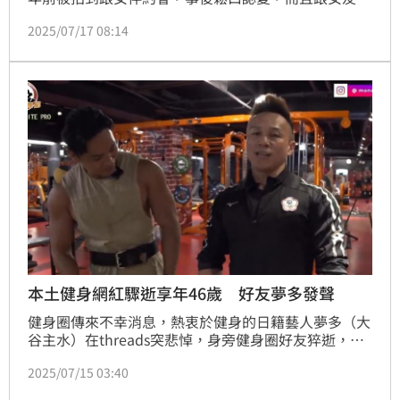
了三隻狗，而這位「孩子的媽」身分曝光正是36歲前凱
2025/07/17 08:14
渥模特兒歐芷妍（妞妞）。兩人交往5年，近日卻傳出
分手，對此夢多也親口證實，透露分手主因是對未來共
識不同。蔡維歆
本土健身網紅驟逝享年46歲 好友夢多發聲
健身圈傳來不幸消息，熱衷於健身的日籍藝人夢多（大
谷主水）在threads突悲悼，身旁健身圈好友猝逝，曬
出好友過往畫面，意外證實Man's king肌肉猛男團的團
2025/07/15 03:40
長「king」猛國王驟逝。