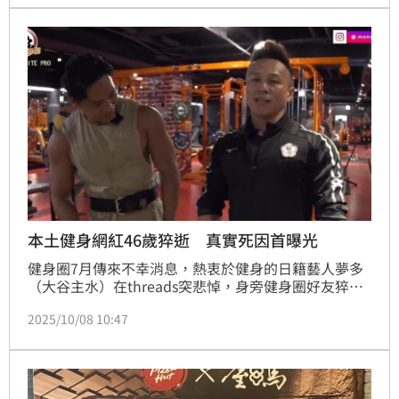
日前在Podcast節目《澤毛好奇》中揭露幕後原因，直
言確實「曾在名單裡」，卻時機錯過而未能合作。
本土健身網紅46歲猝逝 真實死因首曝光
健身圈7月傳來不幸消息，熱衷於健身的日籍藝人夢多
（大谷主水）在threads突悲悼，身旁健身圈好友猝
逝，曬出好友過往畫面，意外證實Man&#39;s king肌
2025/10/08 10:47
肉猛男團的團長「king」驟逝，如今真實死因曝光。