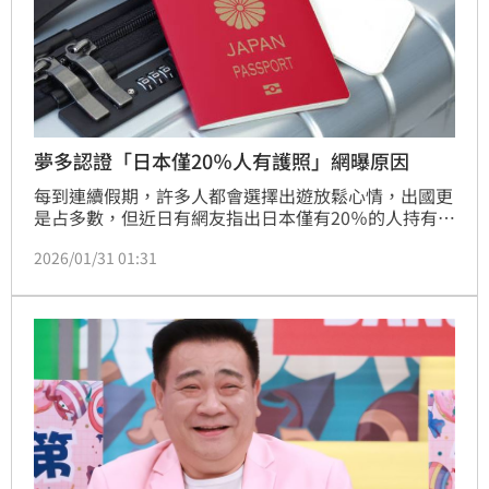
夢多認證「日本僅20％人有護照」網曝原因
每到連續假期，許多人都會選擇出遊放鬆心情，出國更
是占多數，但近日有網友指出日本僅有20％的人持有護
照，讓他不免好奇真實原因，話題掀起不少網友討論，
2026/01/31 01:31
同時還釣出來台發展多年的日籍男星夢多發言。蔡佩伶
報導