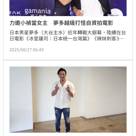
力邀小禎當女主 夢多越級打怪自資拍電影
日本男星夢多（大谷主水）近年轉戰大銀幕，陸續在台
日電影《冰室蓮司：日本統一台灣篇》《辣妹刺客3》
《腎上腺》演出，雖然拍電影資歷不深，但他顯然已經
2025/08/27 06:49
上癮，近日傳出他砸錢拍台日合作片《我要當總統》，
該片已悄悄在台北街頭開拍，甚至找來演藝圈好友小禎
（胡盈禎）、梁赫群等人共襄盛舉。