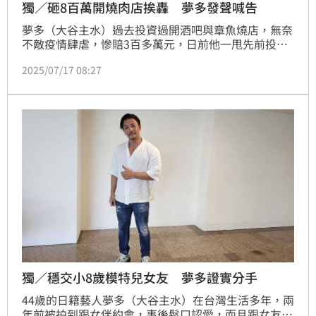
獨／砸8百萬開燒肉店挨轟 夢多發聲喊告
夢多（大谷主水）過去投資過開酒吧與章魚燒店，無奈
不敵疫情肆虐，慘賠3百多萬元，日前他一甩先前投資
失利的陰霾，除了與友人在信義區開酒吧外，還砸800
2025/07/17 08:27
萬元開日式燒肉店。不過近來卻遭網友批評，「好久沒
吃到那麼糟糕那麼雷的燒肉店了」。對此夢多也回應
了。蔡維歆
獨／穩交小8歲模特兒女友 夢多證實分手
44歲的日籍藝人夢多（大谷主水）在台灣生活多年，兩
年前被拍到跟女伴約會，事後鬆口認愛，而且跟女友養