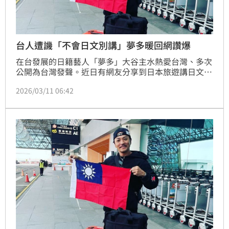
台人遭譏「不會日文別講」夢多暖回網讚爆
在台發展的日籍藝人「夢多」大谷主水熱愛台灣、多次
公開為台灣發聲。近日有網友分享到日本旅遊講日文因
口音被當地人譏諷「不會講就不要硬講」，也釣出夢多
2026/03/11 06:42
暖心回應一句話，吸引網友大讚是暖男。