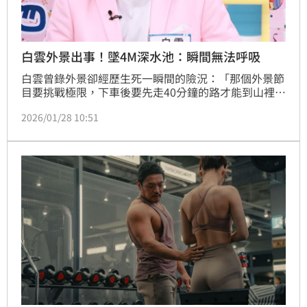
白雲外景出事！墜4M深水池：瞬間無法呼吸
白雲曾錄外景卻經歷生死一瞬間的險況：「那個外景節
目要挑戰極限，下車後要先走40分鐘的路才能到山裡，
然後再溯溪到第一關，繩子綁了3、4層樓高要爬上去，
2026/01/28 10:51
上去後要過瀑布，因為水流太強，瞬間沒辦法呼吸，我
手一鬆就掉進3、4公尺深的水池，我當時看到人生走馬
燈。」