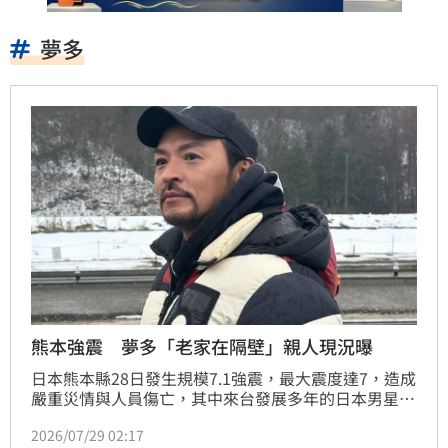
夢多
熊本強震 夢多「老家在隔壁」親人現況曝
日本熊本縣28日發生規模7.1強震，最大震度達7，造成
嚴重災情與人員傷亡，其中來台發展多年的日本男星夢
多，老家宮崎縣正好就位在熊本隔壁，他昨（27日）晚
2026/07/29 02:17
間也發聲曝光家人現況。蔡佩伶報導