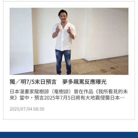
獨／明7/5末日預言 夢多飆罵反應曝光
日本漫畫家龍樹諒（竜樹諒）曾在作品《我所看見的未
來》當中，預言2025年7月5日將有大地震侵襲日本，
加上近期鹿兒島外海的吐噶喇群島地震不斷，令人擔憂
2025/07/04 08:30
明天是否真有末日強震來臨？對此來台發展多年的日籍
藝人夢多錄影受訪則不以為然表示：「白癡才會相信，
我很討厭那種算命跟預言，你那麼會算就算自己就好，
幹嘛算別人的命賺錢？」蔡維歆