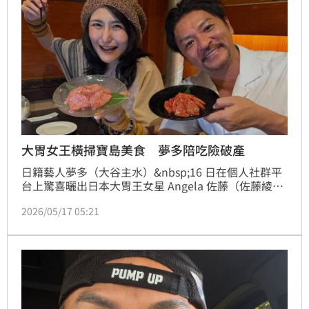
大胃女王橫掃寶島美食 夢多陪吃險破產
日籍藝人夢多（大谷主水）&nbsp;16 日在個人社群平
台上驚喜曬出日本大胃王女星 Angela 佐藤（佐藤綾
里）合照。目前 Angela 佐藤正趁著假期在台灣展開美
2026/05/17 05:21
食自由行，熱愛台灣料理的她展現了驚人的食量。身為
地主的夢多這兩天盡地主之誼熱情款待，親眼見識到這
位大胃女王的食量後，忍不住開笑喊，幸好有在地店家
的友情相挺，才讓他這一次免於破產的命運。