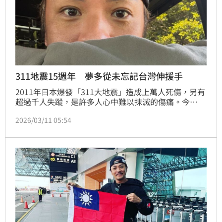
311地震15週年 夢多從未忘記台灣伸援手
2011年日本爆發「311大地震」造成上萬人死傷，另有
超過千人失蹤，是許多人心中難以抹滅的傷痛。今
（11）日震災滿15週年，來台發展多年的日籍藝人夢
2026/03/11 05:54
多（大谷主水），稍早透過社群平台發聲，感謝台灣人
當年第一時間伸出援手，展現溫暖台日情誼。