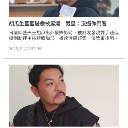
胡瓜坐籃籃遊戲被罵爆 男星：沒逼你們看
日前綜藝天王胡瓜出外景錄影時，被網友發現雙手疑似
摸到助理主持籃籃胸部，掀起性騷疑雲，儘管事後節目
單位道歉，但遊戲設計仍引來網友大量批評，痛批是
2025/11/22 03:08
「標準吃女藝人豆腐的爛節目」。風波，在台發展的日
本藝人夢多忍不住開嗆「我沒有強迫你們看節目」，要
求酸民給予尊重。