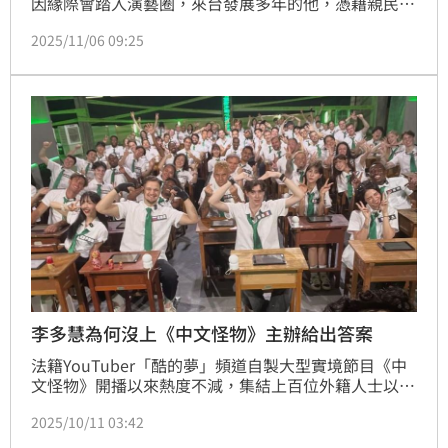
因緣際會踏入演藝圈，來台發展多年的他，憑藉親民性
格圈粉無數。夢多今（6日）在IG公布影片開罵美國籍
2025/11/06 09:25
藝人杜力，表示2人相約兩點集合工作錄影片，結果杜
力遲到一個小時後才姍姍來遲。面對夢多追問：「到底
在家幹嘛」，結果杜力竟語出驚人說：「打手槍噴不出
來，我老了」。
李多慧為何沒上《中文怪物》主辦給出答案
法籍YouTuber「酷的夢」頻道自製大型實境節目《中
文怪物》開播以來熱度不減，集結上百位外籍人士以中
文同台競技，掀起討論話題。然而不少觀眾也納悶，近
2025/10/11 03:42
期在台人氣爆棚的韓籍啦啦隊女神李多慧，以及日籍藝
人夢多怎麼都沒出現在節目中？對此，該節目企劃阿毛