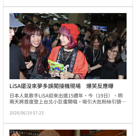
LiSA還沒來夢多誤闖接機現場 爆笑反應曝
日本人氣歌手LiSA迎來出道15週年，今（19日）、明
兩天將首度登上台北小巨蛋開唱，吸引大批粉絲引頸期
盼。昨（18日）更有約200名歌迷提前守候在松山機
2026/06/19 07:23
場，希望能第一時間迎接偶像抵台。沒想到，LiSA本人
還沒現身，大家卻先等到另一位熟面孔日籍藝人夢多，
意外上演一段爆笑插曲。