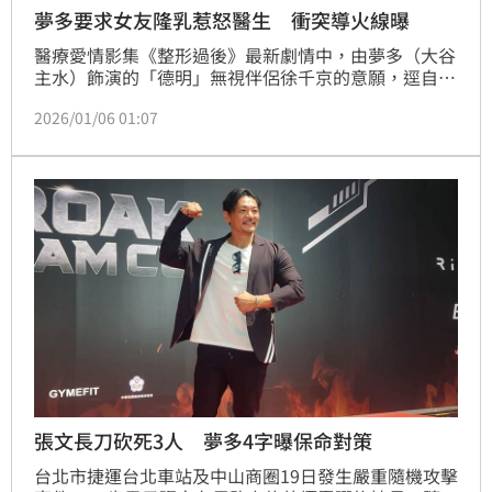
夢多要求女友隆乳惹怒醫生 衝突導火線曝
醫療愛情影集《整形過後》最新劇情中，由夢多（大谷
主水）飾演的「德明」無視伴侶徐千京的意願，逕自依
照個人喜好替對方挑選胸部假體，引爆診間衝突。張榕
2026/01/06 01:07
容飾演的整外女醫「楊雅頌」當場冷回：「手術你來就
好，我幫你做一個很舒服的胸部。」一語戳破控制型愛
情，瞬間在網路炸鍋。
張文長刀砍死3人 夢多4字曝保命對策
台北市捷運台北車站及中山商圈19日發生嚴重隨機攻擊