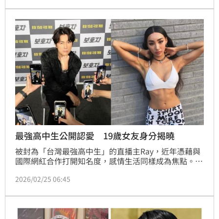
「夢多」大谷主水在臉書發文道歉，表示「90%的日本
人都知道台灣就是台灣」。
最強高中生公開認愛 19歲女友身分揭曉
被封為「台灣最強高中生」的直播主Ray，近年憑藉與
國際網紅合作打開知名度，感情生活同樣成為焦點。去
年十月他公開認愛19歲華裔辣模Angi Yang，兩人甜蜜
2026/02/25 06:45
互動吸引不少粉絲祝福。不過近日Angi在社群平台連發
多篇貼文，內容提及感情與信任議題，引發外界揣測是
否情變。