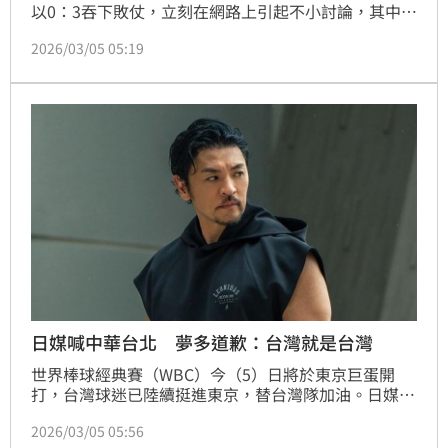
以0：3吞下敗仗，立刻在網路上引起不小討論，其中，
來台發展多年的日籍男星夢多見狀則心疼直呼：「說個
2026/03/05 05:19
加油很難嗎」。蔡佩伶報導
日媒喊中華台北 夢多道歉：台灣就是台灣
世界棒球經典賽（WBC）今（5）日將於東京巨蛋開
打，台灣球迷已陸續挺進東京，替台灣隊加油。日媒近
日深度分析台灣隊戰力，不過近日有日本媒體介紹台灣
2026/03/05 05:56
隊時寫的是「中華台北」，對此，在台發展的日籍藝人