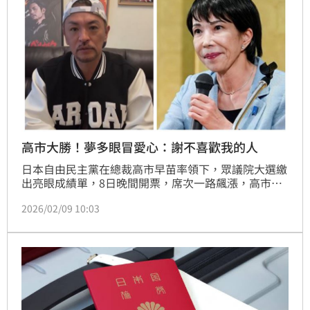
高市大勝！夢多眼冒愛心：謝不喜歡我的人
日本自由民主黨在總裁高市早苗率領下，眾議院大選繳
出亮眼成績單，8日晚間開票，席次一路飆漲，高市早
苗在個人選區「奈良第2選區」中，得票率高達
2026/02/09 10:03
88.7%，消息一出後網友紛紛到相當愛台灣的藝人「夢
多」社群留言。