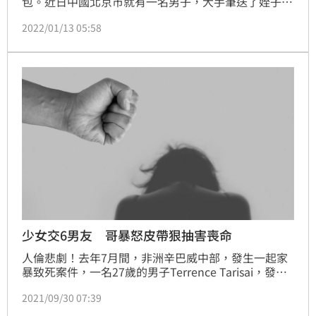
包。近日中國北京市就有一名男子，大手筆送了姪子、
姪女一人一包「50億」的驚人大紅包，不過卻是「辛巴
2022/01/13 05:58
威元」，價值只有0.5人民幣（新台幣2元），讓許多網
友直呼根本有夠摳！
少女交6男友 哥暴怒皮帶狠抽害喪命
人倫悲劇！去年7月間，非洲辛巴威中部，發生一起家
暴致死案件，一名27歲的男子Terrence Tarisai，發現
16歲的妹妹Tryphine，獨自將10歲小妹丟在家中外
2021/09/30 07:39
出，經查手機，男子赫然發現，妹妹竟同時跟6名男子
交往，氣的持皮帶爆打教訓妹妹，卻因下手過重導致其