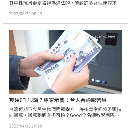
其中性玩具更是被視為違法的，導致許多女性連尋求自
我需求的管道都沒有，甚至還會因此被判刑。
2023/06/29 08:43
爽領6千很讚？專家示警：台人吞通膨苦果
台灣近期不少民生物價明顯攀升！許多專家都將矛頭指
向通膨，通膨到底有多可怕？Good全名師教學團隊數
學老師姜旭接受《三立新聞網》訪問表示，「近年全球
2023/04/10 10:58
大撒幣，加上原物料飆漲，加上盤商、民眾的預期心