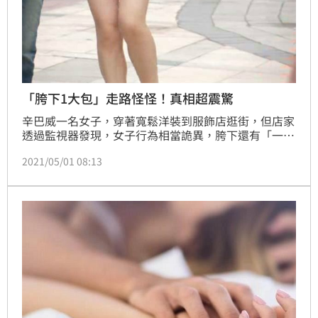
「胯下1大包」走路怪怪！真相超震驚
辛巴威一名女子，穿著寬鬆洋裝到服飾店逛街，但店家
透過監視器發現，女子行為相當詭異，胯下還有「一大
包」，走起路來不太正常，當店家報警處理，掀開女子
2021/05/01 08:13
洋裝一看，才發現事情真相，警方也將女子逮捕。李艾
庭報導