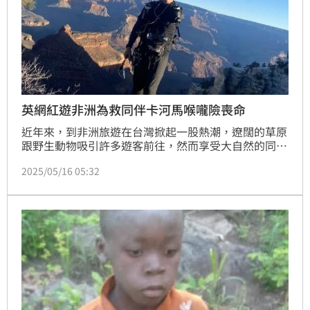
英網紅遊非洲為救同伴卡河馬喉嚨險喪命
近年來，到非洲旅遊在台灣掀起一股熱潮，遼闊的草原
跟野生動物吸引許多遊客前往，然而享受大自然的同
時，也得注意周遭危機四伏，美國有線電視新聞網CNN
2025/05/16 05:32
訪問英國網紅坦普勒（Paul Templer），聽他描述28
歲在非洲辛巴威，從河馬口中死裡逃生的難忘回憶。