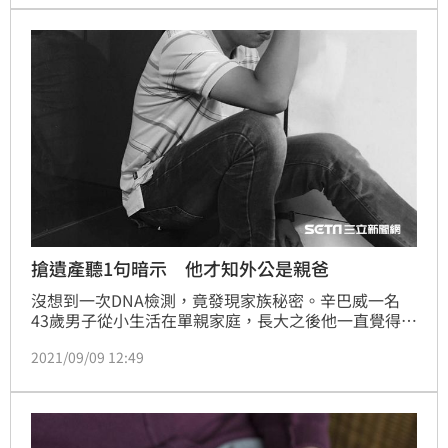
死亡。近期法院審理出爐，男子被依過失殺人罪，判有
期徒刑8年、緩刑1年。
搶遺產聽1句暗示 他才知外公是親爸
沒想到一次DNA檢測，竟發現家族秘密。辛巴威一名
43歲男子從小生活在單親家庭，長大之後他一直覺得有
些不對勁，於是去驗DNA，沒想到這才發現從小照顧自
2021/09/09 12:49
己的外公竟是親生父親，且曾經侵犯過媽媽，讓他不敢
置信。（朱祖儀報導）