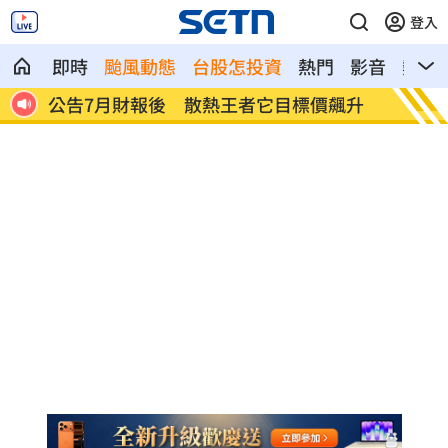
登入
即時
颱風動態
台股怎投資
熱門
影音
熱搜
飆升
秋天第一杯奶茶害的？飲料店員大戰外送
aes
員
票