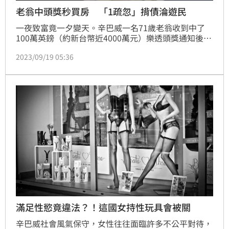
老翁中頭獎秒買房 「1疏忽」揹債淪遊民
一夜致富竟一夕變天。辛巴威一名71歲老翁收到中了
100萬英鎊（約新台幣近4000萬元）樂透頭獎通知後，
立刻貸款買新家，卻因為「1個疏忽」不僅無法入住新
2023/09/19 05:36
居，甚至因為負債、老家被沒收而無家可歸。
滿足性慾竟違法？！這國女持性玩具會被關
辛巴威社會風氣保守，女性往往面臨許多不公平對待，