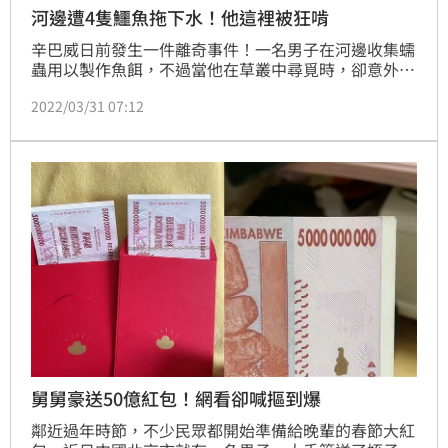
河邊遭4隻鱷魚拖下水！他這裡被狂啃
辛巴威日前發生一件離奇事件！一名男子在河邊收集蠕
蟲用以製作魚餌，不過當他在草叢中尋覓時，卻意外遭
到4隻鱷魚的圍攻，並將男子拖入水中，所幸，一旁的
2022/03/31 07:12
釣友發現後扔石頭救助，男子也將手伸入鱷魚喉嚨進行
攻擊，才順利逃脫。
舅舅豪送50億紅包！網看卻喊摳到爆
鄰近過年時節，不少民眾都開始準備給晚輩的春節大紅