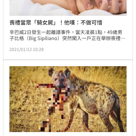
喪禮當眾「騎女屍」！他嘆：不做可惜
辛巴威2日發生一起離譜事件，當天凌晨1點，49歲男
子比格（Big Sipiliano）突然闖入一戶正在舉辦喪禮的
人家，口中不斷抱怨，「我還沒和她發生過性行為，她
2021/01/12 10:28
怎麼就死了」，沒想到下一秒，比格竟當著死者親友的
面，將包裹屍體的布掀開，直接「騎上死屍」，打算性
侵她。突如其來的舉動讓親友全都嚇傻，急忙上前將比
格制伏，並交由警方處理。