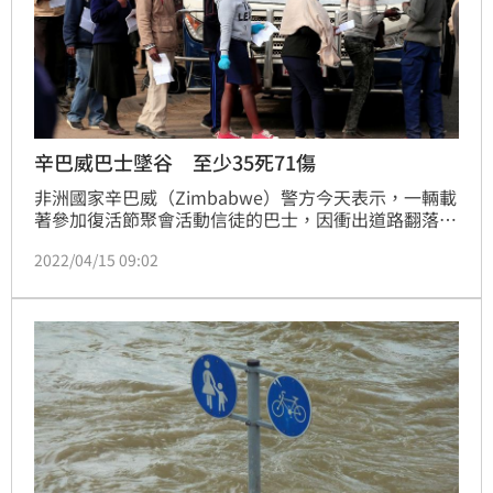
辛巴威巴士墜谷 至少35死71傷
非洲國家辛巴威（Zimbabwe）警方今天表示，一輛載
著參加復活節聚會活動信徒的巴士，因衝出道路翻落峽
谷，造成至少35人死亡，71人受傷。
2022/04/15 09:02