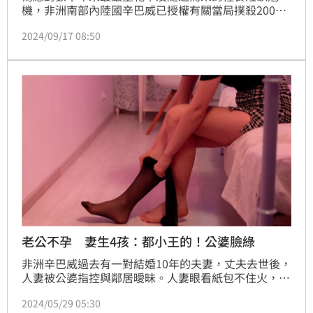
機，非洲南部內陸國辛巴威已授權有關當局撲殺200頭
大象。
2024/09/17 08:50
老公不孕 妻生4孩：都小王的！公婆臉綠
非洲辛巴威過去有一對結婚10年的夫妻，丈夫去世後，
人妻被公婆指控與鄰居曖昧。人妻眼看紙包不住火，乾
脆直接攤牌，坦承自己確實與鄰居長期有染，就連4個
2024/05/29 05:30
孩子也非丈夫的親生骨肉，而是她跟鄰居小王「愛的結