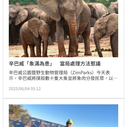
辛巴威「象滿為患」 當局處理方法惹議
辛巴威公園暨野生動物管理局（ZimParks）今天表
示，辛巴威將撲殺數十隻大象並將象肉分發民眾，以緩
解大象數量激增的問題。
2025/06/04 05:12