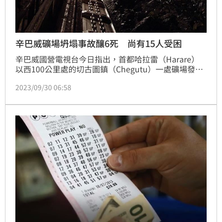
辛巴威礦場坍塌事故釀6死 尚有15人受困
辛巴威國營電視台今日指出，首都哈拉雷（Harare）
以西100公里處的切古圖鎮（Chegutu）一處礦場發生
礦坑坍塌事故，造成6名礦工喪命。
2023/09/30 06:58