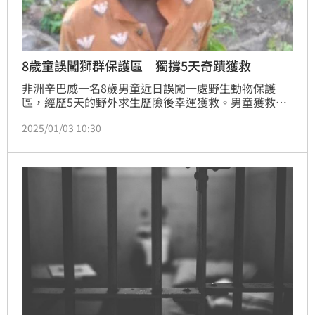
8歲童誤闖獅群保護區 獨撐5天奇蹟獲救
非洲辛巴威一名8歲男童近日誤闖一處野生動物保護
區，經歷5天的野外求生歷險後幸運獲救。男童獲救時
雖然身體虛弱，但基本未受到傷害，還向「大人們」展
2025/01/03 10:30
示他豐富的野外知識和生存技巧，引起網路熱議。