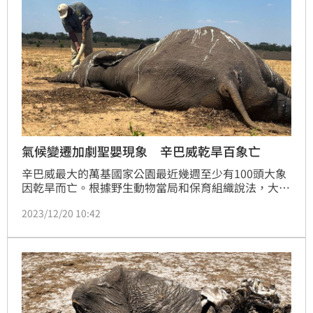
氣候變遷加劇聖嬰現象 辛巴威乾旱百象亡
辛巴威最大的萬基國家公園最近幾週至少有100頭大象
因乾旱而亡。根據野生動物當局和保育組織說法，大象
屍橫遍野是氣候變遷和聖嬰現象衝擊所造成的可怕跡
2023/12/20 10:42
象。