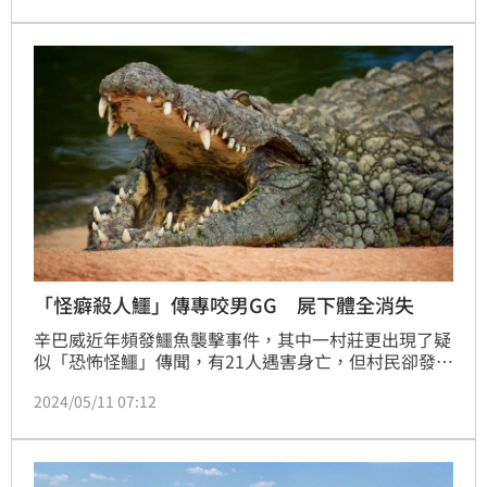
晶」，讓公婆大受震撼！
「怪癖殺人鱷」傳專咬男GG 屍下體全消失
辛巴威近年頻發鱷魚襲擊事件，其中一村莊更出現了疑
似「恐怖怪鱷」傳聞，有21人遇害身亡，但村民卻發現
大部分男性受害者的屍體完整，私密處卻疑似被鱷魚吞
2024/05/11 07:12
食。這條「專食男性」的怪鱷令村民恐慌，有人甚至以
為牠擁有超自然力量，於是敦促當局盡快捕殺怪鱷。儘
管政府指出過去3年已獵殺7隻以上的鱷魚，但仍無法安
民心，不少人深信怪鱷尚存活。