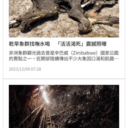
乾旱象群找嘸水喝 「活活渴死」震撼照曝
非洲象群觀光過去曾是辛巴威（Zimbabwe）國家公園
的賣點之一，近期卻陸續傳出不少大象因口渴和飢餓而
死亡，原因是當地出現乾旱長達6個月，而乾旱也是辛
2023/12/09 07:28
巴威國家公園出售活體象的理由之一，若失去這金源，
修復水坑對抗乾旱與公園維護將有困難。