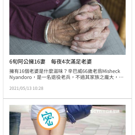
6旬阿公擁16妻 每夜4次滿足老婆
擁有16個老婆是什麼滋味？辛巴威66歲老翁Misheck 
Nyandoro，是一名退役老兵，不過其家族之龐大，讓
人難以想像，原來Misheck Nyandoro共擁有16位妻
2021/05/13 10:28
子，生下超過150名小孩，而他也自豪，每天的任務就
是「滿足老婆」，且還訂下目標，希望可以擁有100名
妻子，生下1000個孩子，讓人咋舌。