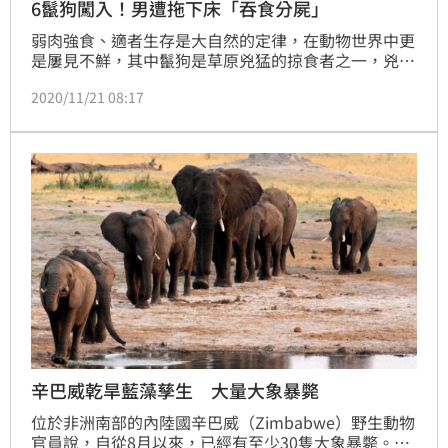
6鬣狗闖入！男遭拖下床「吞食分屍」
弱肉強食、適者生存是大自然的定律，在動物世界中更
是屢見不鮮，其中鬣狗是草原兇猛的掠食者之一，兇殘
的形象深入人心。沒想到近日還發生一起鬣狗分食人類
2020/11/21 08:17
的案件，一名46歲男子馬賽卡（Tendai Maseka）原本
獨自躺在家中床上，未料突然有6隻鬣狗闖入他家攻
擊，啃食他的身體，最後他的頭顱和肢體四散。對此，
相關人士就警告，門窗一定要鎖好，以免遭到攻擊。
（朱祖儀報導）
辛巴威乾旱藍藻孳生 大量大象暴斃
位於非洲南部的內陸國辛巴威（Zimbabwe）野生動物
官員說，自從8月以來，已經有至少30隻大象暴斃。公