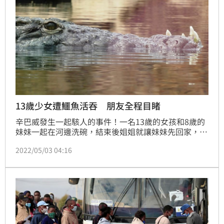
13歲少女遭鱷魚活吞 朋友全程目睹
辛巴威發生一起駭人的事件！一名13歲的女孩和8歲的
妹妹一起在河邊洗碗，結束後姐姐就讓妹妹先回家，她
自己則要留下來洗澡，豈料才下水幾分鐘，這名13歲的
2022/05/03 04:16
少女就被鱷魚拖下水中咬死，而這驚悚的畫面全程被在
一旁釣魚的朋友目睹，她的屍體在2天後被發現。