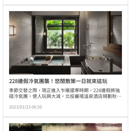
理，至少台灣物價連連飆漲，未來100元鈔票，恐怕只
能買到一杯珍奶了！」(陳韋帆)
228連假冷氣團襲！悠閒散策一日就來這玩
季節交替之際，現正進入乍暖還寒時期，228連假將強
碰冷氣團，使人玩興大減。北投麗禧溫泉酒店規劃秋冬
一日遊專案，將進入優惠倒數，在充滿春氛新生氣息的
2023/02/23 06:50
浪漫北投，享用大磺嘴第一口白磺泉獲得身心的禮讚，
以及沉浸山景環翠品味星級主廚精緻料理，每人最低只
要1825元起，換季不忘以溫泉、美食轉換心情，現在
起規劃台北市郊悠閒散策之旅，就從北投麗禧開始。