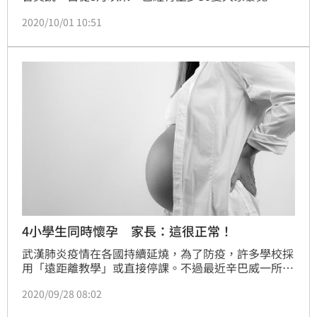
園官員表是大像並不是被偷獵者殺死，因為他們的象牙
2020/10/01 10:51
都還在。（記者林辰彥／綜合報導）
4小學生同時懷孕 家長：這很正常！
武漢肺炎疫情在各國持續延燒，為了防疫，許多學校採
用「遠距離教學」或直接停課。不過最近辛巴威一所學
校在疫情封鎖期間，竟有4名7年級女學生在差不多時間
2020/09/28 08:02
懷孕，消息曝光後，當地警方只是簡單做了紀錄就結
案，並未做出任何應對。對此，就有居民表示，「小女