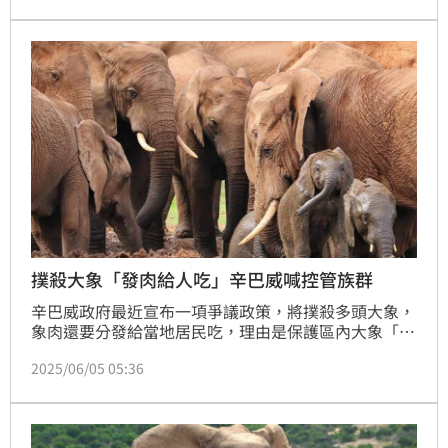
撲殺大象「發肉給人吃」辛巴威喊控管族群
辛巴威政府最近宣布一項爭議政策，將撲殺多頭大象，
象肉還要分發給當地居民吃，理由是保護區內大象「多
到爆」，生態已經超載！不過消息一出，立刻在國內外
2025/06/05 05:36
掀起激烈討論，不少人直呼「太殘忍」、「拿觀光明星
當肉用動物」。