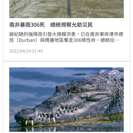
南非暴雨306死 總統視察允助災民
破紀錄的強降雨引發大規模洪患，已在南非東岸港市德
班（Durban）與周邊地區奪走306條性命，總統拉瑪
佛沙（Cyril Ramaphosa）今天視察災區時允諾協助受
2022/04/14 01:49
災戶。