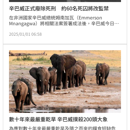
辛巴威正式廢除死刑 約60名死囚將改監禁
在非洲國家辛巴威總統姆南加瓦（Emmerson 
Mnangagwa）將相關法案簽署成法後，辛巴威今日正
式廢除死刑，約有60名死囚將減刑為監禁。
2025/01/01 06:58
數十年來最嚴重乾旱 辛巴威撲殺200頭大象
為應對數十年來最嚴重乾旱及隨之而來的糧食短缺危