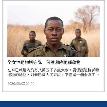
生懷孕是很常見的事情，很多家長都知道，他們也不想
通知警方，往往就想讓事情這樣過去。」
全女性動物巡守隊 保護瀕臨絕種動物
在辛巴威境內約有八萬五千多隻大象，要保護這群瀕臨
絕種的動物，對辛巴威人民來說，不僅是一個全職工
作，還是一輩子的工作。不過，有一群完全由女性組成
2020/09/03 02:00
的巡守隊，她們專門保護國境內的大象，免受盜獵者的
威脅。