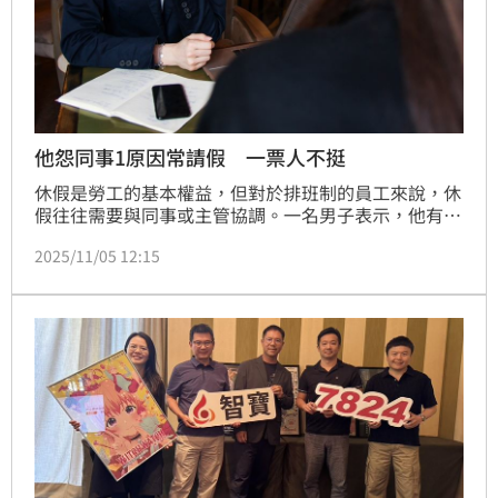
他怨同事1原因常請假 一票人不挺
休假是勞工的基本權益，但對於排班制的員工來說，休
假往往需要與同事或主管協調。一名男子表示，他有位
同事每月被動收入高達8萬元，除了不加班外，每次有
2025/11/05 12:15
事都會直接請假，不顧其他同事是否方便，讓他感嘆：
「沒有經濟壓力的同事真的很難溝通。」貼文曝光後，
立刻引發網友熱議。