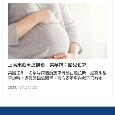
天親生的。
上高乘載車道挨罰 美孕婦：胎兒也算
美國德州一名孕婦兩週前駕車行駛在達拉斯一處高乘載
車道時，遭員警臨檢開單，警方表示車內似乎只有她一
人，但她說自己已懷孕34週，肚子裡的寶寶應算作第2
2022/07/12 11:33
人。