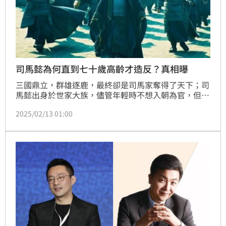
司馬懿為何直到七十歲高齡才造反？真相曝
三國鼎立，群雄逐鹿，最終卻是司馬家奪得了天下；司
馬懿出身於世家大族，儘管年輕時不想入朝為官，但時
勢所逼，最後還是不得不走進爾虞我詐的朝堂之中；不
2025/02/13 01:00
過，好在他贏在壽命夠長，熬死了曹氏三代人，最終奪
取政權。然而，不少人會納悶，司馬懿早有實力取代曹
家，為什麼直到七十高齡才造反，司馬懿到底在怕什
麼？（記者唐家興）