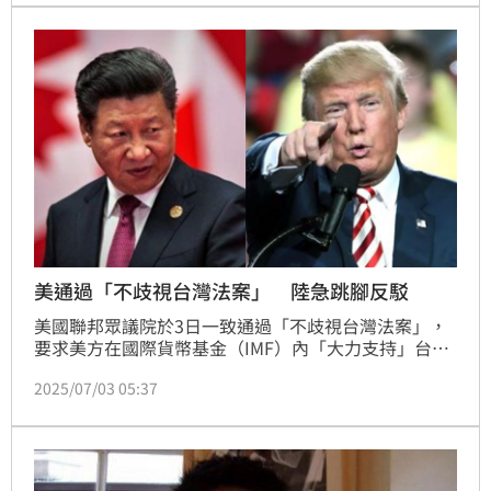
妳生下來很衰」。
美通過「不歧視台灣法案」 陸急跳腳反駁
美國聯邦眾議院於3日一致通過「不歧視台灣法案」，
要求美方在國際貨幣基金（IMF）內「大力支持」台灣
參與相關事務，包括申請入會、參與經濟監督與技術協
2025/07/03 05:37
助，並保障台灣專業人員在IMF任職的權利。對此，中
國外交部發言人毛寧強烈反對，並重申台灣是中國領土
不可分割的一部分，沒有任何依據或權利參加聯合國，
以及其他僅限主權國家參與的國際組織。