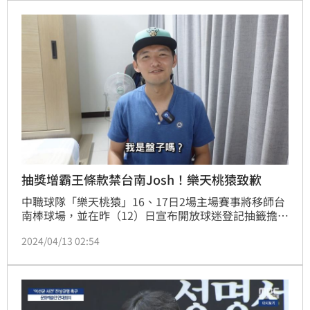
抽獎增霸王條款禁台南Josh！樂天桃猿致歉
中職球隊「樂天桃猿」16、17日2場主場賽事將移師台
南棒球場，並在昨（12）日宣布開放球迷登記抽籤擔任
開球嘉賓，怎料就在棒球YouTuber「台南Josh」留言
2024/04/13 02:54
後，球團官方竟更新第七點公告「Josh禁止」，引起
台南Josh本人不滿直呼「感受有夠差」。對此，今
（13）日球團也緊急更新貼文，向台南Josh致歉。