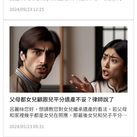
調查退回重做、強化制度落實與成效評估、加強對多元
2024/09/23 12:25
學生群體支持、擴大調查範圍涵蓋國教端學生。
父母都女兒顧跟兒平分遺產不妥？律師說了
呂麗絲您好，想請教您對女兒繼承遺產的看法。若父母
和家裡幾乎都是女兒在照應，那最後女兒和兒子平分家
產有不妥嗎？
2024/05/23 09:31