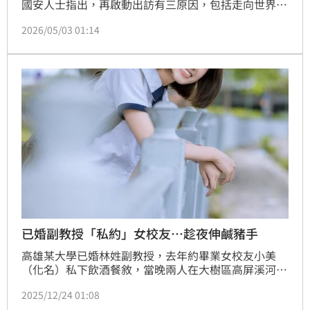
國安人士指出，再啟動出訪有三原因，包括走向世界是
台灣人不可剝奪的天賦權利、史國國王及政府的熱情邀
2026/05/03 01:14
請，以及台灣有責任和所有民主友盟致力於確保國際規
範與秩序。
已婚副教授「私約」女校友…趁夜伸鹹豬手
高雄某大學已婚林姓副教授，去年約畢業女校友小美
（化名）私下飲酒餐敘，當晚兩人在大樹區高屏溪河堤
看夜景，並在車內用餐及飲酒聊天；未料，林男竟趁機
2025/12/24 01:08
出手性騷擾。事後挨告，林男雖認罪，但女方拒絕調解