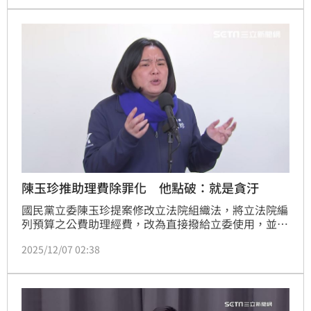
不願原諒，法院審理後，依意圖性騷擾，判處3個月有
期徒刑，得易科罰金，可上訴。
陳玉珍推助理費除罪化 他點破：就是貪汙
國民黨立委陳玉珍提案修改立法院組織法，將立法院編
列預算之公費助理經費，改為直接撥給立委使用，並由
立委自行訂定助理薪水與保險等，引起強力反彈，國會
2025/12/07 02:38
助理工會當日更發聲表達反對，質疑立委修法自肥。今
（7）日民進黨立委王定宇表態堅定反對，直言這樣做
就是貪汙，更說出重話「任何支持該提案的立委都該被
社會唾棄譴責」。