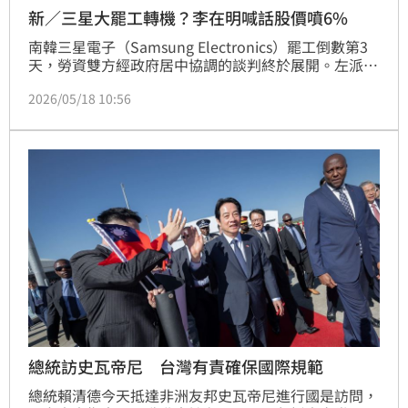
新／三星大罷工轉機？李在明喊話股價噴6%
南韓三星電子（Samsung Electronics）罷工倒數第3
天，勞資雙方經政府居中協調的談判終於展開。左派總
統李在明喊話「企業經營權和勞動權利同等重要」，展
2026/05/18 10:56
現不偏袒工會團體的態度，激勵三星股價18日自低谷強
勢反彈，漲幅一度直衝5%。
總統訪史瓦帝尼 台灣有責確保國際規範
總統賴清德今天抵達非洲友邦史瓦帝尼進行國是訪問，