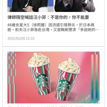
律師隔空喊話汪小菲：不是你的，你不能要
48歲女星大S（徐熙媛）因流感引發肺炎，於日本病
逝。前夫汪小菲急赴台灣，又是鞠躬懇求「多說她的好
話」，又深夜現身台北信義區淋雨、下跪，引發熱論。
2025/02/08 12:10
呂秋遠律師隔空喊話汪小菲，請尊重她身邊的人，以及
自己現在身邊的人，強調「不是你的，你不能要」，呼
籲別濫用法律賦予的權利。