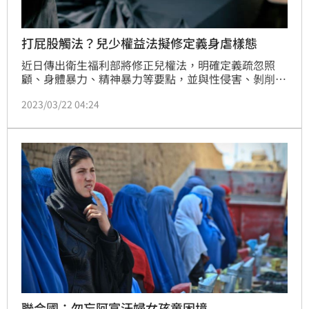
打屁股觸法？兒少權益法擬修定義身虐樣態
近日傳出衛生福利部將修正兒權法，明確定義疏忽照
顧、身體暴力、精神暴力等要點，並與性侵害、剝削等
其他不當對待行為並列，將在法條裡註明具體身心虐待
2023/03/22 04:24
規範與樣態，認定上回歸兒童權利公約精神。服務司今
（22）日證實，表示任何不法侵害或不當對待，包括身
體暴力、精神暴力、性暴力及疏忽照顧等都算，但因每
個縣市實務認定上有出入，因此認為應該要重新解釋、
讓法益統一，認定上回歸兒童權利公約精神。（記者：
簡浩正）
聯合國：勿忘阿富汗婦女孩童困境