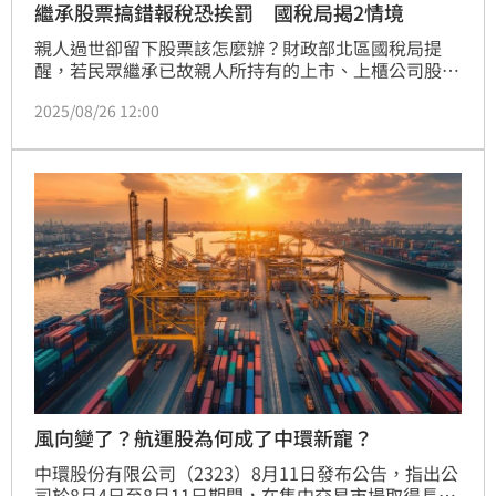
繼承股票搞錯報稅恐挨罰 國稅局揭2情境
親人過世卻留下股票該怎麼辦？財政部北區國稅局提
醒，若民眾繼承已故親人所持有的上市、上櫃公司股
票，不僅要將該股票列入遺產申報，連死亡日前後產生
2025/08/26 12:00
的股利，也需依照不同情況正確申報課稅。關鍵在於比
對「繼承發生日（即死亡日）」與「除權（息）交易
日」的先後順序，才能避免漏報、報錯，影響稅務負
擔。
風向變了？航運股為何成了中環新寵？
中環股份有限公司（2323）8月11日發布公告，指出公
司於8月4日至8月11日期間，在集中交易市場取得長榮