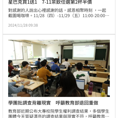
星巴克買1送1 7-11茶飲任選第2杯半價
對感謝的人說出心裡感謝的話，感恩相聚時刻 ，一起
截圖喝咖啡。11/28（四）-11/29（五）11:00-20:00憑
星巴克網站首頁廣告、LINE官方帳號、Facebook、
2024/11/28 09:38
Instagram活動截圖，至全台星巴克門市，購買兩杯大
杯或特大杯相同容量、冰熱、口味的飲料，其中一杯由
星巴克招待。
學團批調查背離現實 呼籲教育部退回重做
教育部近期公布大專校院學生權利調查結果，多個學生
團體今天質疑漂亮的調查結果與現實不符，呼籲教育部