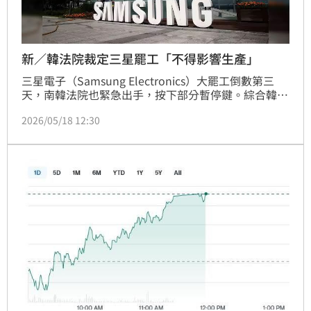
新／韓法院裁定三星罷工「不得影響生產」
三星電子（Samsung Electronics）大罷工倒數第三
天，南韓法院也緊急出手，按下部分暫停鍵。綜合韓媒
報導，水原地方法院18日很大程度批准了資方的禁止非
2026/05/18 12:30
法勞工行動假處分申請，指出罷工行動不得影響生產活
動，關於保障安全、防止設施損失損壞，以及防止晶圓
產品生產變質作業，罷免方也須確保維持正常人力部
署。