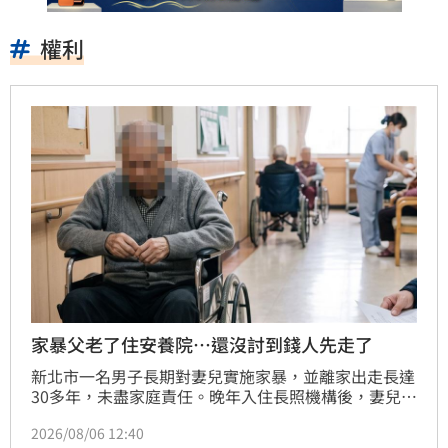
權利
家暴父老了住安養院…還沒討到錢人先走了
新北市一名男子長期對妻兒實施家暴，並離家出走長達
30多年，未盡家庭責任。晚年入住長照機構後，妻兒擔
憂需負擔高額照護費，遂向法院聲請減免扶養義務。然
2026/08/06 12:40
而審理期間父親不幸病逝，法官指出扶養義務僅存於生