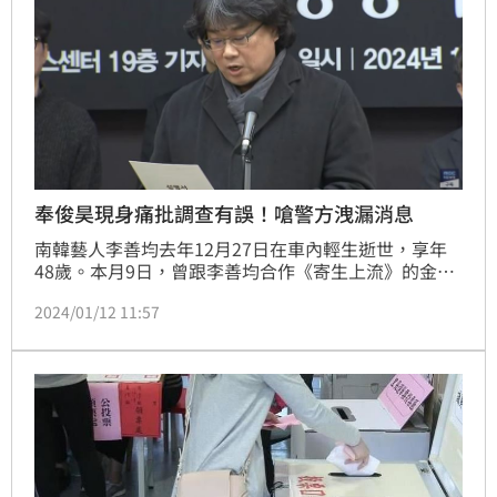
奉俊昊現身痛批調查有誤！嗆警方洩漏消息
南韓藝人李善均去年12月27日在車內輕生逝世，享年
48歲。本月9日，曾跟李善均合作《寄生上流》的金獎
導演奉俊昊，聯合29個藝文團體組成「文化藝術人聯合
2024/01/12 11:57
大會」（暫名），聯合聲明哀悼李善均，並「希望查明
真相，保護明星人權」，今（12日）也舉辦記者會，訴
求不能再有第二個犧牲者，同時要求KBS新聞台刪除相
關音檔，並讓相關單位徹查李善均案，同時確認檢調方
面是否真的沒有出錯。