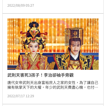
（Taliban）哥哥窺探的眼睛看到，因為阿富汗男人幾
2022/08/09 05:27
乎從不進廚房。
武則天害死3孩子！李治卻袖手旁觀
唐代女帝武則天出身富裕庶人之家的女性，為了讓自己
擁有執掌天下的大權，年少的武則天費盡心機，也付出
了多年的青春。武則天為獲取權利付出的代價尤其慘
2022/07/17 12:29
重，一共犧牲了4個李氏王朝的後代：李忠、李弘、李
賢、李顯。除了李忠非親生外，其他3個孩子都是武則