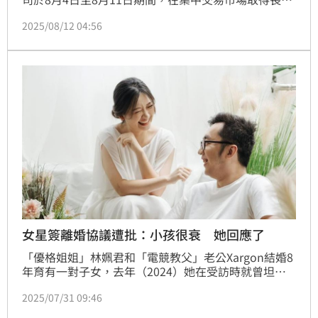
海運（2603）普通股，共計1,640張，平均每股成交價
2025/08/12 04:56
195.91元，交易總金額達321,292,994元。本次交易經
董事長核決，屬於公司投資組合的一部分。
女星簽離婚協議遭批：小孩很衰 她回應了
「優格姐姐」林姵君和「電競教父」老公Xargon結婚8
年育有一對子女，去年（2024）她在受訪時就曾坦言
因為有離婚念頭，所以做過兩年婚姻諮商。沒想到，林
2025/07/31 09:46
姵君近期在咪妃的Podcast節目分享差點離婚的過程，
但卻有網友認為她的想法太自私，竟狠批她：「小孩被