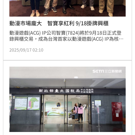
動漫市場龐大 智寶享紅利 9/18掛牌興櫃
動漫遊戲(ACG) IP公司智寶(7824)將於9月18日正式登
錄興櫃交易，成為台灣首家以動漫遊戲(ACG) IP為核心
戰略邁入資本市場的公司。智寶為台灣首家且唯一具有
2025/09/17 02:10
日本動畫遊戲產業，核心製作委員會幹事資格的二次元
IP開發公司。目前資本額為新台幣2.83億元，以IP全方
位營運平台為核心戰略，結合動漫、遊戲、周邊商品、
線上娛樂、線下活動等多元應用。