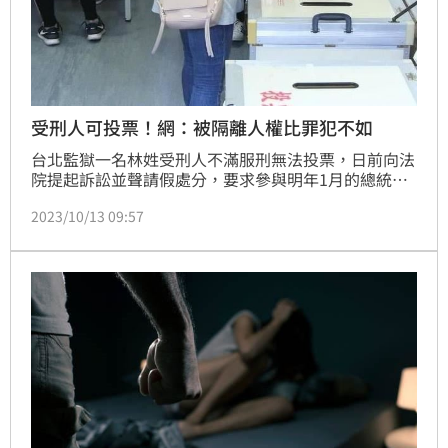
受刑人可投票！網：被隔離人權比罪犯不如
台北監獄一名林姓受刑人不滿服刑無法投票，日前向法
院提起訴訟並聲請假處分，要求參與明年1月的總統大
選。台北高等行政法院12日裁定，應在台北監獄設置投
2023/10/13 09:57
票所，供林男行使投票權所。對此，全網瞬間炸鍋，有
網友更怒批「被隔離的人權比罪犯還不如」。