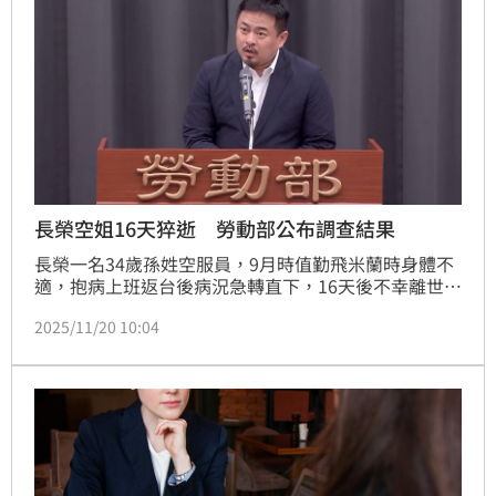
長榮空姐16天猝逝 勞動部公布調查結果
長榮一名34歲孫姓空服員，9月時值勤飛米蘭時身體不
適，抱病上班返台後病況急轉直下，16天後不幸離世。
對此，勞動部今（20）日下午1時30分將召開記者會，
2025/11/20 10:04
勞動部長洪申翰上午接受媒體訪問時，說明調查結果。