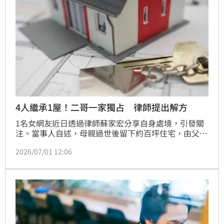
4人繼承1屋！二哥一家獨占 律師提出解方
1名女網友近日透過律師蘇家宏分享自身處境，引發關
注。當事人自述，母親過世後留下約百坪住宅，由父
親、大哥、二哥與她4人共同繼承，各持分4分之1。原
2026/07/01 12:06
本她仍與家人同住，但母親過世約1個月後，二哥與二
嫂開始因生活瑣事頻繁發生衝突，甚至在孩子面前出現
言語攻擊，迫使她為保護孩子而搬離，改在外租屋承擔
額外經濟壓力。