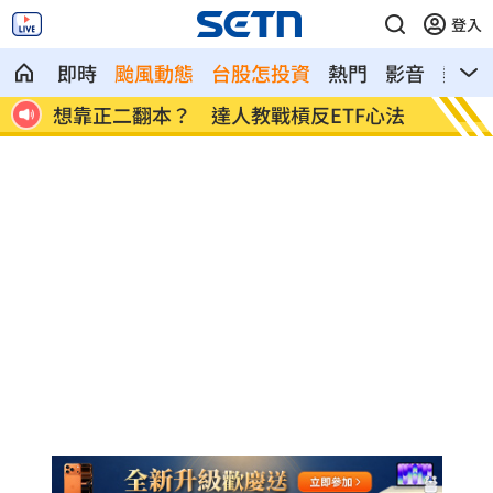
登入
即時
颱風動態
台股怎投資
熱門
影音
熱搜
心法
男同事追求不成跟騷偷拍 女師控校方霸
演習硬
凌