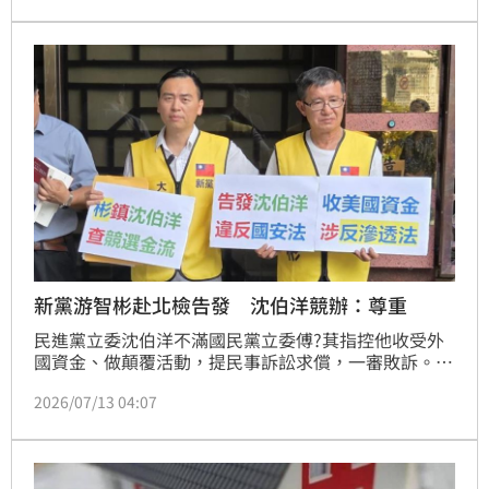
存期間，隨當事人死亡而消滅，因已無扶養權利義務關
係，法院裁定駁回此案。
新黨游智彬赴北檢告發 沈伯洋競辦：尊重
民進黨立委沈伯洋不滿國民黨立委傅?萁指控他收受外
國資金、做顛覆活動，提民事訴訟求償，一審敗訴。新
黨台北市議員參選人游智彬今天到北檢告發沈伯洋涉違
2026/07/13 04:07
國安法等，沈伯洋競選辦公室表示尊重其權利。