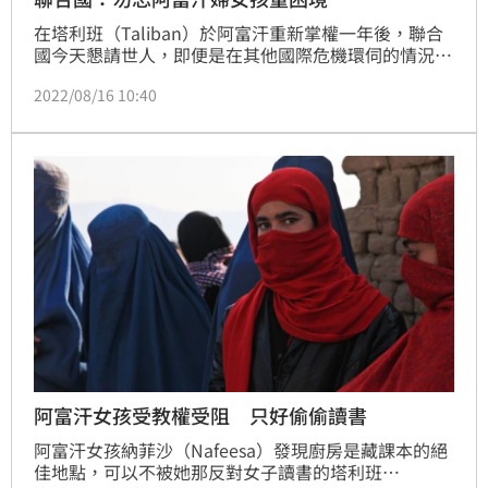
在塔利班（Taliban）於阿富汗重新掌權一年後，聯合
國今天懇請世人，即便是在其他國際危機環伺的情況
下，也不要忘記阿富汗婦女和兒童所處的困境。
2022/08/16 10:40
阿富汗女孩受教權受阻 只好偷偷讀書
阿富汗女孩納菲沙（Nafeesa）發現廚房是藏課本的絕
佳地點，可以不被她那反對女子讀書的塔利班