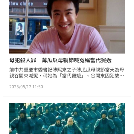
母犯殺人罪 薄瓜瓜母親節喊冤稱當代竇娥
前中共重慶市委書記薄熙來之子薄瓜瓜母親節當天為母
親谷開來喊冤，稱她為「當代竇娥」。谷開來因犯故意
殺人罪，目前正服刑中。
2025/05/12 11:50