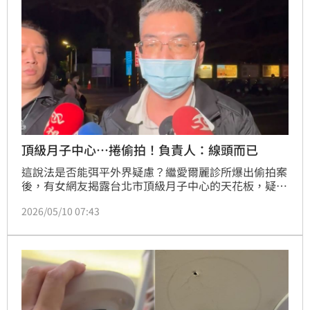
頂級月子中心…捲偷拍！負責人：線頭而已
這說法是否能弭平外界疑慮？繼愛爾麗診所爆出偷拍案
後，有女網友揭露台北市頂級月子中心的天花板，疑似
有同款煙霧偵測型攝影機。經警方搜索，初步確認是指
2026/05/10 07:43
向型麥克風，但仍有許多疑點，汭恩產後護理之家連姓
負責人被帶回警局配合說明；他稍早步出警局時，立刻
被媒體團團包圍，因為外界都想知道，若不是針孔，那
到底是什麼？對此，負責人強調，所謂的設備其實只是
「線頭」，更稱那是一條沒功能的廢線，並未連接任何
裝置，認為調查後，很快就能釐清真相。