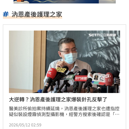
汭恩產後護理之家
大逆轉？汭恩產後護理之家爆裝針孔反擊了
醫美診所偷拍案持續延燒，汭恩產後護理之家也遭指控
疑似裝設煙霧偵測型攝影機，經警方搜索後確認是「指
向型麥克風」，警方查扣監視系統硬碟，初步檢視後發
2026/05/12 02:59
線監視器鏡頭並未拍到孕婦房間。對此。汭恩產後護理