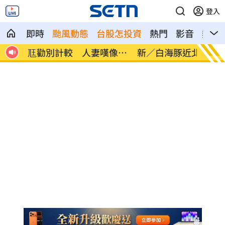
登入
即時
颱風動態
台股怎投資
熱門
影音
熱搜
像台
新／白海豚近北部海面！氣象署發豪雨特
南電Q
報