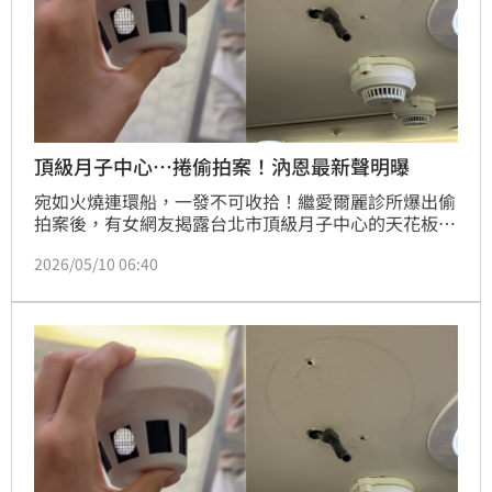
頂級月子中心…捲偷拍案！汭恩最新聲明曝
宛如火燒連環船，一發不可收拾！繼愛爾麗診所爆出偷
拍案後，有女網友揭露台北市頂級月子中心的天花板，
疑似有同款煙霧偵測型攝影機；經警方搜索，初步確認
2026/05/10 06:40
是指向型麥克風，連姓負責人到警局配合說明。對此，
汭恩產後護理之家發出3點最新聲明。