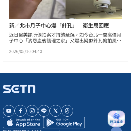
新／北市月子中心爆「針孔」 衛生局回應
近日醫美診所偷拍案才持續延燒，如今台北一間高價月
子中心「汭恩產後護理之家」又爆出疑似針孔偷拍風
波。一名入住媽媽今（10）日在社群平台爆料，指稱館
2026/05/10 04:40
內SPA室天花板疑似藏有偷拍設備，由於空間內是產婦
脫衣按摩場所，消息曝光後立刻引發大量媽媽恐慌。對
此，台北市衛生局表示，警方目前已到場，並拆除民眾
反映的相關設備扣回調查，以釐清是否如機構所稱「從
未運作」。