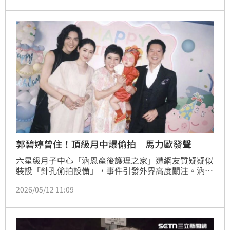
之家今（12）日表示，器材尾端並未接到任何設備，因
此只是一條廢線；並強調已著手多方蒐證，對於任何惡
意捏造、散布不實訊息、誹謗該機構名譽之行為，將依
法提出告訴。
郭碧婷曾住！頂級月中爆偷拍 馬力歐發聲
六星級月子中心「汭恩產後護理之家」遭網友質疑疑似
裝設「針孔偷拍設備」，事件引發外界高度關注。汭恩
產後護理之家過去其實是許多政商名流及藝人的首選月
2026/05/12 11:09
子中心，就連「向太」陳嵐的兒媳郭碧婷2020年產下
長女「小奶皇」後，也是在此進行產後調理，另外，男
星馬力歐及李國毅的愛妻也都是在這裡坐月子。