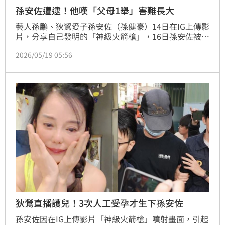
孫安佐遭逮！他嘆「父母1舉」害難長大
藝人孫鵬、狄鶯愛子孫安佐（孫健豪）14日在IG上傳影
片，分享自己發明的「神級火箭槍」，16日孫安佐被警
方帶走，因涉犯5罪，遭士林地院裁定羈押禁見。對
2026/05/19 05:56
此，作家「冒牌生」（本名楊立澔）在臉書發表看法，
指出這起事件已不是普通的「中二屁孩」這麼簡單了；
坦言直到現在孫安佐每個月仍拿3萬元生活費，「一直
給錢反而會讓一個人更難長大，畢竟當你永遠有人兜
底，你就很難真正理解：什麼叫現實、壓力還有後
果。」
狄鶯直播護兒！3次人工受孕才生下孫安佐
孫安佐因在IG上傳影片「神級火箭槍」噴射畫面，引起