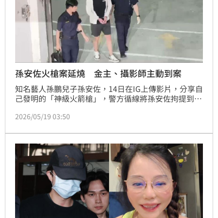
孫安佐火槍案延燒 金主、攝影師主動到案
知名藝人孫鵬兒子孫安佐，14日在IG上傳影片，分享自
己發明的「神級火箭槍」，警方循線將孫安佐拘提到
案，檢警搜索時發現模擬槍及改造霰彈槍，認定孫安佐
2026/05/19 03:50
涉犯槍砲罪，遂向法院聲請羈押禁見，法官裁定准予羈
押；負責拍片的攝影師「佑子」江姓男子，近日公開坦
承自己是藏鏡人，19日偕「拳願明星格鬥賽」創辦人邱
皓偉主動前往北投分局說明。