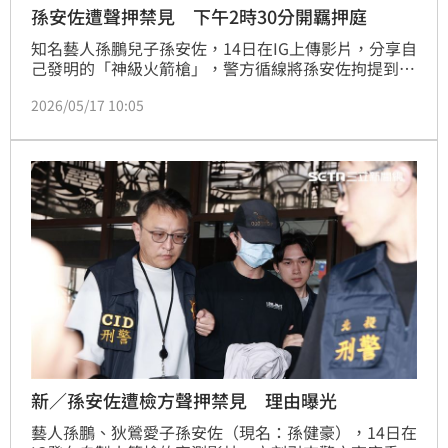
孫安佐遭聲押禁見 下午2時30分開羈押庭
知名藝人孫鵬兒子孫安佐，14日在IG上傳影片，分享自
己發明的「神級火箭槍」，警方循線將孫安佐拘提到
案，檢警搜索時意外發現模擬槍及改造霰彈槍，認定孫
2026/05/17 10:05
安佐涉犯槍砲罪，遂向法院聲請羈押禁見；16日晚間士
林地院不開庭，孫安佐留在拘留室過夜，預計17日下午
2時30分召開羈押庭。
新／孫安佐遭檢方聲押禁見 理由曝光
藝人孫鵬、狄鶯愛子孫安佐（現名：孫健豪），14日在