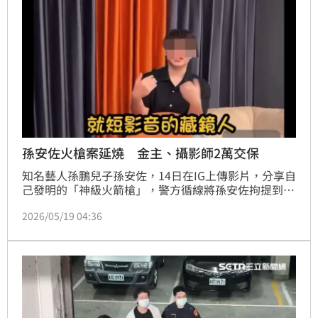
孫安佐火槍案延燒 金主、攝影師2萬交保
知名藝人孫鵬兒子孫安佐，14日在IG上傳影片，分享自
己發明的「神級火箭槍」，警方循線將孫安佐拘提到
案，檢警搜索時發現模擬槍及改造霰彈槍，認定孫安佐
2026/05/19 04:36
涉犯槍砲罪，遂向法院聲請羈押禁見，法官裁定准予羈
押；負責拍片的攝影師「佑子」江姓男子，19日偕「拳
願明星格鬥賽」創辦人邱皓偉主動前往北投分局及士林
地檢署說明，2人複訊後皆是2萬元交保並限制住居。