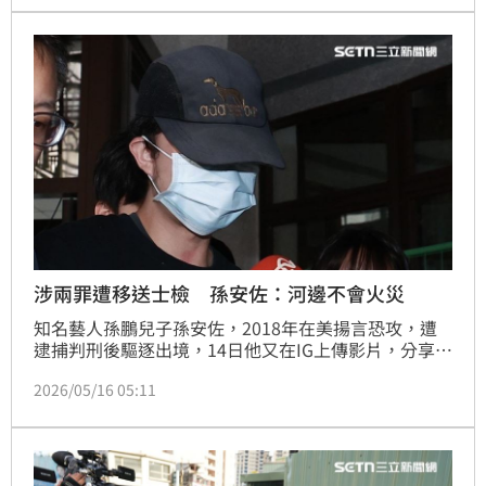
《槍砲彈藥刀械管制條例》等罪，且有再犯之虞，向法
院聲請羈押。
涉兩罪遭移送士檢 孫安佐：河邊不會火災
知名藝人孫鵬兒子孫安佐，2018年在美揚言恐攻，遭
逮捕判刑後驅逐出境，14日他又在IG上傳影片，分享自
己發明的「神級火箭槍」，警方報請士林地檢署指揮偵
2026/05/16 05:11
辦，循線將孫安佐拘提到案；據了解，孫安佐面對警方
偵訊時，大方坦承該噴火槍就是他做的，而且他與經紀
人刻意挑選河邊測試，並不認為自己會引起火災。