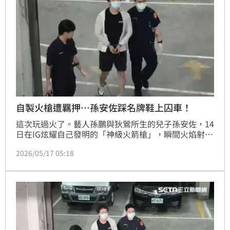
自製火槍遭羈押…孫安佐踩名牌鞋上囚車！
這次玩過火了。藝人孫鵬與狄鶯所生的兒子孫安佐，14
日在IG炫耀自己發明的「神級火箭槍」，瞬間火焰射程
達數十公尺，威力驚人；不僅如此，警方更從住家搜出
2026/05/17 05:18
一把模擬槍及改造霰彈槍，也成了法院裁定羈押禁見的
重要原因。稍早他現身鏡頭前，雙手上銬、腳戴腳鐐，
腳踩名牌鞋，一身輕便運動服裝，在警方戒護下，上了
囚車，為自己的失控行為付出代價。