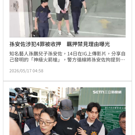
孫安佐涉犯4罪被收押 羈押禁見理由曝光
知名藝人孫鵬兒子孫安佐，14日在IG上傳影片，分享自
己發明的「神級火箭槍」，警方循線將孫安佐拘提到
案，檢警搜索時意外發現模擬槍及改造霰彈槍，認定孫
2026/05/17 04:58
安佐涉犯槍砲罪，而且有逃亡、滅證、勾串及反覆實施
犯罪之虞，遂向法院聲請羈押禁見，稍早法官裁定准予
羈押。