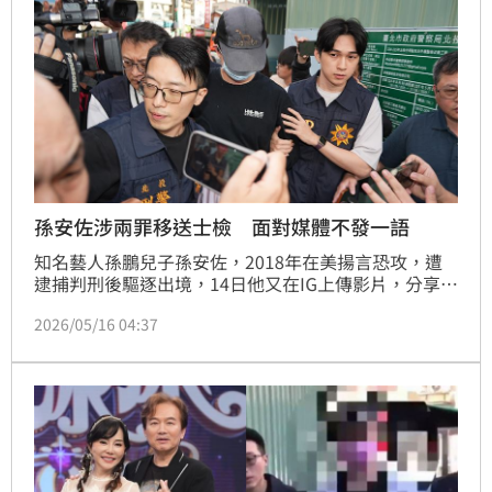
孫安佐涉兩罪移送士檢 面對媒體不發一語
知名藝人孫鵬兒子孫安佐，2018年在美揚言恐攻，遭
逮捕判刑後驅逐出境，14日他又在IG上傳影片，分享自
己發明的「神級火箭槍」，警方報請士林地檢署指揮偵
2026/05/16 04:37
辦，循線將孫安佐拘提到案；稍早北投分局偵訊結束
後，將孫安佐及其經紀人「重讀」依公共危險及恐嚇公
眾等罪嫌移送法辦，孫安佐面對媒體詢問時，全程低著
頭不發一語。