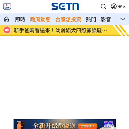
登入
即時
颱風動態
台股怎投資
熱門
影音
熱搜
成立
新手爸媽看過來！幼齡貓犬四照顧誤區曝
漢光4
光
練