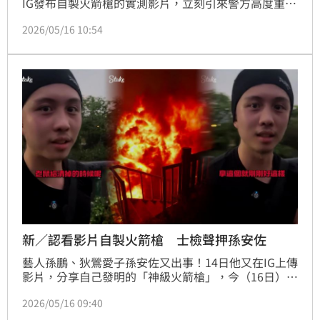
IG發布自製火箭槍的實測影片，立刻引來警方高度重
視，今（16日）清晨前往孫家逮人，晚間複訊後孫安佐
2026/05/16 10:54
遭檢方依違反《槍砲彈藥刀械管制條例》聲請羈押禁
見，理由曝光。
新／認看影片自製火箭槍 士檢聲押孫安佐
藝人孫鵬、狄鶯愛子孫安佐又出事！14日他又在IG上傳
影片，分享自己發明的「神級火箭槍」，今（16日）孫
安佐還在睡夢中就被警方帶走，訊後將孫安佐以及經紀
2026/05/16 09:40
人「重讀（陳昱中）」依公共危險及恐嚇公眾等罪嫌移
送法辦。晚間士林地檢署複訊後，認定孫安佐涉犯違反