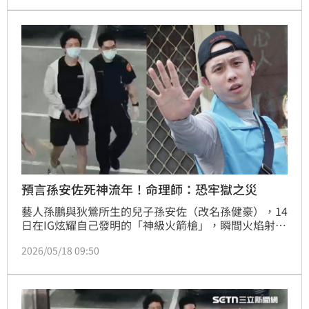
虞，遂向法院聲請羈押禁見獲准；17日晚間10時許，
孫安佐抵達台北看守所，態度十分良好，18日準時起
床，配合看守所作息，並無任何異狀。
預言孫安佐死神流年！命理師：恐牢獄之災
藝人孫鵬與狄鶯所生的兒子孫安佐（改名孫健豪），14
日在IG炫耀自己發明的「神級火箭槍」，瞬間火焰射程
達數十公尺，威力驚人；警方從住家搜出一把模擬槍及
2026/05/18 09:50
改造霰彈槍，成法院裁定羈押禁見的重要原因。士林地
方法院於17日下午召開羈押庭後，裁定孫安佐羈押禁見
2個月。對此，命理師李靜唯表示，早在2024年分析孫
安佐的命盤時，預知他今年會走「死神」流年。