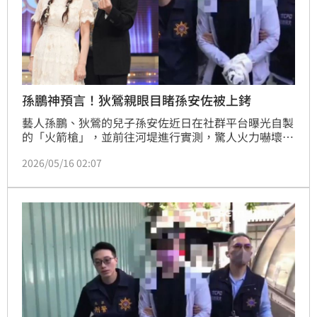
孫鵬神預言！狄鶯親眼目睹孫安佐被上銬
藝人孫鵬、狄鶯的兒子孫安佐近日在社群平台曝光自製
的「火箭槍」，並前往河堤進行實測，驚人火力嚇壞不
少網友。警方今（16）日清晨持搜索票前往其位於北投
2026/05/16 02:07
的住處執行搜索，並將孫安佐帶回警局釐清相關情況，
稍早他被上銬的畫面也曝光。巧合的是，孫鵬14日出席
記者會時才說希望兒子「乖一點」，未料今就傳出孫安
佐再度進警局。宋亭誼報導