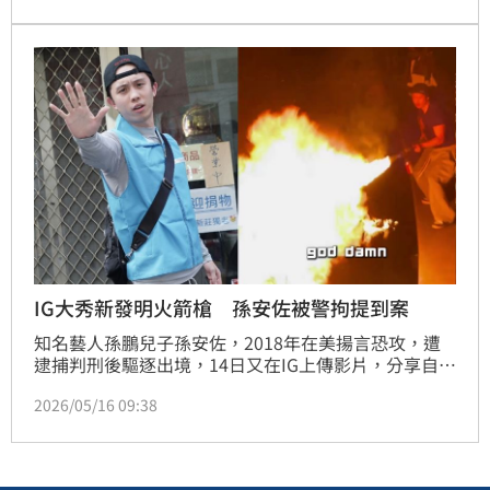
案，目前仍在偵訊中。對此，孫鵬也低調回應：「配合
調查。」宋亭誼報導
IG大秀新發明火箭槍 孫安佐被警拘提到案
知名藝人孫鵬兒子孫安佐，2018年在美揚言恐攻，遭
逮捕判刑後驅逐出境，14日又在IG上傳影片，分享自己
發明的「神級火箭槍」，還表示：「以防萬一要把一些
2026/05/16 09:38
老鼠給清掉的時候，拿這個就剛剛好這樣」；15日北投
分局認為，孫安佐行為已違反公共危險罪，遂報請士林
地檢署指揮偵辦，稍早檢察官已核發拘票，循線將孫安
佐拘提到案，目前仍在偵訊中。