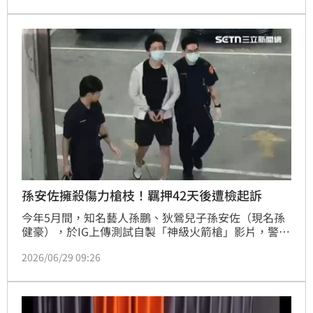
（29日）上午，檢方依違反槍砲彈藥刀械管制條例等罪
嫌，對孫安佐提起公訴，並移審士林地院。今天下午4
點，法院將召開接押庭，裁定孫安佐是否繼續羈押、或
能交保返家。
孫安佐擁殺傷力槍枝！羈押42天後遭檢起訴
今年5月間，知名藝人孫鵬、狄鶯兒子孫安佐（現名孫
健豪），於IG上傳測試自製「神級火箭槍」影片，警方
循線將孫安佐拘提到案，搜索時發現模擬槍及改造霰彈
2026/06/29 09:26
槍，認定孫安佐涉犯槍砲罪，向法院聲請羈押禁見獲
准。孫安佐遭羈押42天後，今（29日）上午，士林地
檢署依違反槍砲彈藥刀械管制條例等罪嫌，起訴孫安
佐、並移審士林地院。