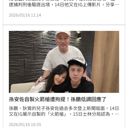
逮捕判刑後驅逐出境，14日他又在IG上傳影片，分享自
己發明的「神級火箭槍」，還表示：「以防萬一要把一
2026/05/16 11:14
些老鼠給清掉的時候，拿這個就剛剛好這樣」；15日北
投分局報請士林地檢署指揮偵辦，稍早已將孫安佐拘提
到案；據了解，孫安佐的火箭槍使用的是煤油，跟先前
北車隨機殺人的張文一樣。
孫安佐自製火箭槍遭拘提！孫鵬低調回應了
孫鵬、狄鶯的兒子孫安佐過去多次登上新聞版面，14日
又在IG展示自製的「火箭槍」，15日士林分局認為，孫
安佐的行為涉及公共危險罪，遂報請士林地檢署指揮偵
2026/05/16 10:35
辦，稍早檢察官已核發拘票，警方隨即將孫安佐拘提到