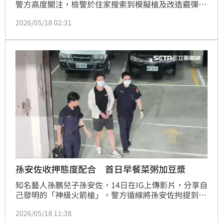
警方高度關注，檢警於住家搜索到模擬槍及改造霰彈
槍，認定孫安佐涉犯槍砲罪，且有逃亡、滅證勾串及反
2026/05/18 02:31
覆實施犯罪之虞，向法院聲請羈押禁見獲准。消息引發
輿論譁然，母親狄鶯也公開直播護子，表示「兒子不是
壞人、是天才」。而事實上，狄鶯曾上節目透露，歷經
3次人工受孕、才在37歲生下孫安佐。
孫安佐收押態度配合 首日早餐菜粥加豆漿
知名藝人孫鵬兒子孫安佐，14日在IG上傳影片，分享自
己發明的「神級火箭槍」，警方循線將孫安佐拘提到
案，並在住家查扣模擬槍及改造霰彈槍，認定孫安佐涉
2026/05/18 11:38
犯槍砲罪，而且有逃亡、滅證、勾串及反覆實施犯罪之