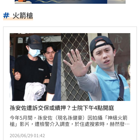
火箭槍
孫安佐遭訴交保或續押？士院下午4點開庭
今年5月間，孫安佐（現名孫健豪）因拍攝「神級火箭
槍」影片，遭檢警介入調查，於住處搜索時，赫然發現
孫安佐私藏模擬槍及改造霰彈槍，士林地檢署複訊後，
2026/06/29 01:42
向法院聲請羈押禁見獲准。孫安佐遭羈押42天後，今