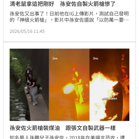
清老鼠拿這把剛好 孫安佐自製火箭槍慘了
孫安佐又出事了！日前他在IG上傳影片，測試自己發明
的「神級火箭槍」，影片中孫安佐還說「以防萬一要把
一些老鼠給清掉的時候，拿這個就剛剛好這樣」。警方
2026/05/16 11:45
勘查影片後，認為孫安佐的行為已違法，經檢察官核發
拘票，今早已將孫逮捕帶回偵訊。
孫安佐火箭槍裝煤油 跟張文自製武器一樣
知名藝人孫鵬兒子孫安佐，2018年在美揚言恐攻，遭