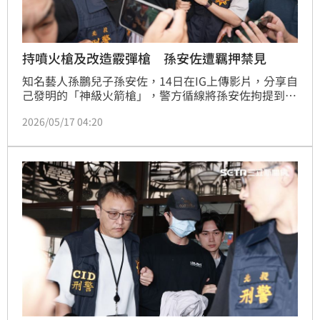
持噴火槍及改造霰彈槍 孫安佐遭羈押禁見
知名藝人孫鵬兒子孫安佐，14日在IG上傳影片，分享自
己發明的「神級火箭槍」，警方循線將孫安佐拘提到
案，檢警搜索時意外發現模擬槍及改造霰彈槍，認定孫
2026/05/17 04:20
安佐涉犯槍砲罪，而且有逃亡、滅證、勾串及反覆實施
犯罪之虞，遂向法院聲請羈押禁見，稍早法官裁定准予
羈押。