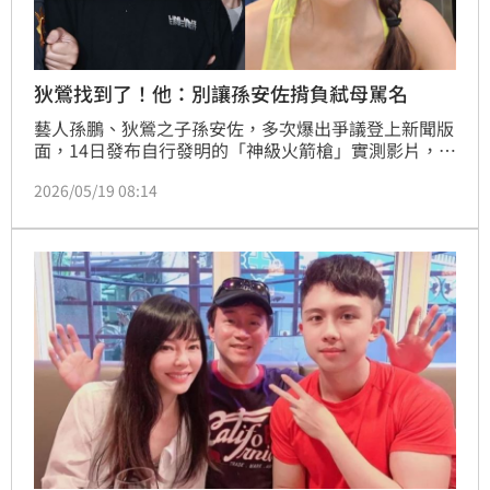
狄鶯找到了！他：別讓孫安佐揹負弒母駡名
藝人孫鵬、狄鶯之子孫安佐，多次爆出爭議登上新聞版
面，14日發布自行發明的「神級火箭槍」實測影片，於
16日遭警方帶走，家中還被搜出其他改造槍枝，17日
2026/05/19 08:14
遭士林地院裁定羈押禁見。向來愛子心切的狄鶯，15日
立刻開直播替兒子抱不平，豈料，18日竟一度傳出失
聯，家屬緊急報案協尋後，於海邊尋獲並帶回派出所，
引發社會關注。對此，媒體人王瑞德說重話，別讓孫安
佐揹負弒母駡名！