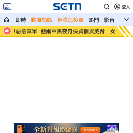
登入
即時
颱風動態
台股怎投資
熱門
影音
熱搜
意棄單
藍網軍黑夜奇俠買個資威脅 女撿半年逮
傳社宅
人