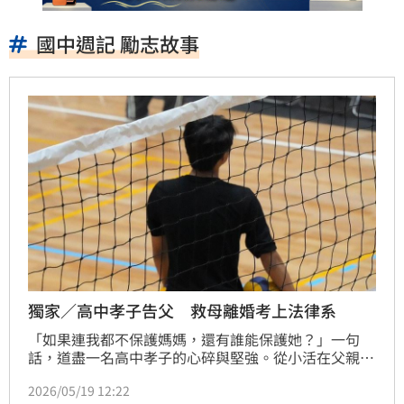
國中週記 勵志故事
獨家／高中孝子告父 救母離婚考上法律系
「如果連我都不保護媽媽，還有誰能保護她？」一句
話，道盡一名高中孝子的心碎與堅強。從小活在父親外
遇與家暴陰影下，國中時，他把媽媽被打的過程全寫進
2026/05/19 12:22
週記。最驚恐的一次，父親甚至拿刀抵住他的脖子。高