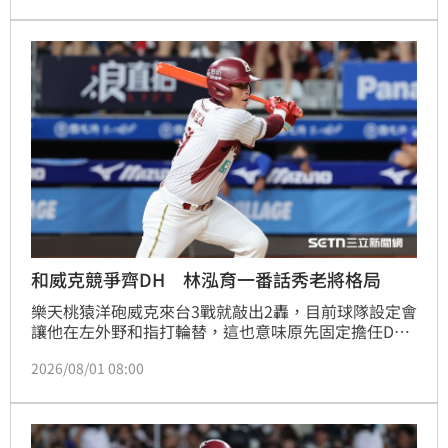
年輕選手。
和威克競爭齊DH 林泓育一番話秀老將格局
樂天桃猿洋砲威克來台3戰就敲出2轟，目前球隊設定會
讓他在左外野和指打輪替，這也意味原先固定擔任DH
的林泓育出賽數會受到影響，但他本人率性回應，指出
2026/08/01 08:00
球隊能贏自己天天坐冷板也無所謂，一番話展現老將格
局。