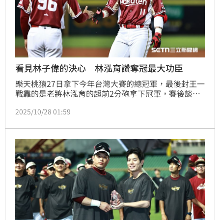
看見林子偉的決心 林泓育讚奪冠最大功臣
樂天桃猿27日拿下今年台灣大賽的總冠軍，最後封王一
戰靠的是老將林泓育的超前2分砲拿下冠軍，賽後談到
今年這一冠他認為最大功臣其實是林子偉，認為林子偉
2025/10/28 01:59
從挑戰賽至今的改變是最大關鍵，慢慢融入團隊也成為
球隊的中線大將。