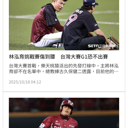
林泓育挑戰賽傷到腰 台灣大賽G1恐不出賽
台灣大賽首戰，樂天桃猿派出的先發打線中，主將林泓
育卻不在名單中，總教練古久保健二透露，目前他的身
體狀況不佳，會在關鍵時刻代打上場，林泓育透露主要
2025/10/18 04:12
是季後挑戰賽最終戰傷到腰，導致站著、坐著都不舒
服，台灣大賽依舊會待命，不過18日首戰不一定能出
賽。