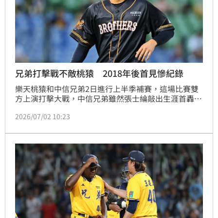
兄弟打擊戰不敵桃猿 2018年後首見慘紀錄
樂天桃猿和中信兄弟2日進行上半季補賽，這場比賽雙
方上演打擊大戰，中信兄弟雖然張士綸敲出生涯首轟，
回歸一軍不久的曾頌恩也有開轟，不過最終仍是無力追
2026/07/02 10:23
上，樂天桃猿以9：6拿下勝利。