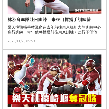
林泓育率隊赴日訓練 未來目標捕手訓練營
樂天桃猿捕手林泓育在去年前往東京綠川大陸訓練中心
進行訓練，今年他將繼續前往東京訓練，此行不僅他一
人，更帶上宋嘉翔、張閔勛2位學弟，以及台鋼雄鷹教
2025/11/25 05:53
練涂壯勳和2位捕手陳致嘉、陳世嘉。