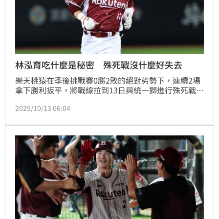
林泓育吃什麼是秘密 殊死戰沒什麼好失去
樂天桃猿在季後挑戰賽0勝2敗的絕對劣勢下，連續2場
拿下勝利扳平，將戰線拉到13日與統一獅進行殊死戰，
前役賽後隊長林立集合全隊激勵喊話，最後老將林泓育
2025/10/13 06:04
提醒「大家去吃好一點」，13日賽前林泓育笑說自己的
菜單是關鍵秘密，認為保持來球場玩的心態，「都打到
這裡了，沒有什麼好失去的！」