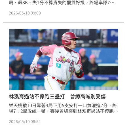
局、飆8K、失1分不算責失的優質好投，終場率隊7：2
獲勝，剛好此役恰逢母親節，威能帝也深情告白媽媽，
2026/05/10 09:09
直呼自己會打棒球都是因為她。
林泓育過站不停跑三壘打 曾總高喊別受傷
樂天桃猿10日靠著4局下用5支安打一口氣灌進7分，終
場7：2擊敗統一獅，賽後曾總談到林泓育過站不停跑出
三壘安打，認為也和獅隊當時防守耽誤了一下有關，不
2026/05/10 08:54
過仍直呼別受傷就好。