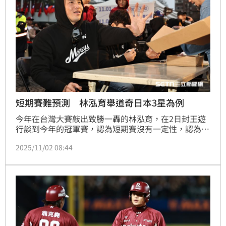
短期賽難預測 林泓育舉道奇日本3星為例
今年在台灣大賽敲出致勝一轟的林泓育，在2日封王遊
行談到今年的冠軍賽，認為短期賽沒有一定性，認為大
家都很全力的拚戰，但是短期賽沒有絕對，而他也談到
2025/11/02 08:44
今年帶領球隊，表示需要有成績才會讓人信服。