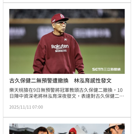
就沒這些事啦」看得出來對球團換帥的決定感到不解。
古久保健二無預警遭撤換 林泓育感性發文
樂天桃猿在9日無預警將冠軍教頭古久保健二撤換，10
日陣中資深老將林泓育深夜發文，表達對古久保健二的
感謝，更寫下「一日為師，終身為父」表達對古久保健
2025/11/11 07:00
二的感謝。