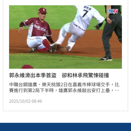
後繼無力，終場讓桃猿以2：3帶走勝利，也成功守住全
年第3的位置。
郭永維滑出本季首盜 卻和林承飛驚悚碰撞
中職台鋼雄鷹、樂天桃猿2日在嘉義市棒球場交手，比
賽進行到第2局下半時，雄鷹郭永維敲出安打上壘，隨
後郭永維還快腿跑出個人本季首盜，但在滑上二壘時，
2025/10/02 08:46
卻和游擊手林承飛發生碰撞，林承飛左手直接被郭永維
踢中，當下緊抓左手腕痛苦倒地，比賽也一度暫停，最
後林承飛退場由馬傑森接替守備。