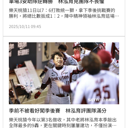
單場3安助隊逆轉勝 林泓育見團隊不畏懼
樂天桃猿11日以7：6打敗統一獅，拿下季後挑戰賽的
勝利，將總比數扳成1：2，陣中精神領袖林泓育這場比
賽全場4打數3安打，包含開啟得分的陽春砲。賽後林泓
2025/10/11 09:45
育表示這場比賽對團對年輕球員有很大幫助，而團隊在
落後時也沒有一絲畏懼，大家就只是把該做的做好。
季前不被看好闖季後賽 林泓育評團隊滿分
樂天桃猿今年以第3名做收，其中老將林泓育本季敲出
全隊最多的9轟，更在關鍵時刻屢屢建功，不僅扮演休