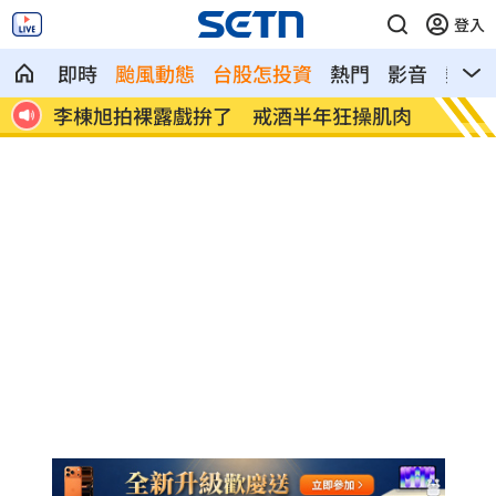
登入
即時
颱風動態
台股怎投資
熱門
影音
熱搜
肌肉
「白海豚」最快明發海警 卓榮泰發聲了
華邦電
建