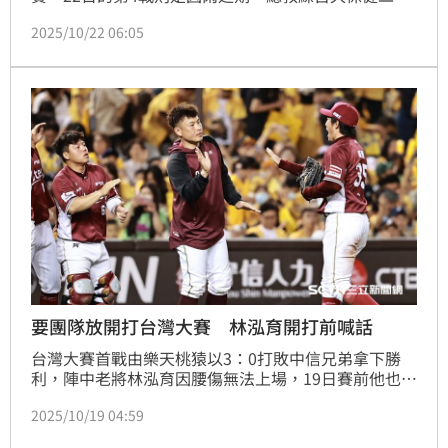
說林泓育已經快接近100%的恢復，把他安排上場也會
2025/10/22 06:05
是選項之一，而本人則說目前身體狀況OK，但還是尊
重球隊安排，也能理解打線不想變動的想法。
要團隊放開打台灣大賽 林泓育開打前喊話
台灣大賽首戰由樂天桃猿以3：0打敗中信兄弟拿下勝
利，陣中老將林泓育因腰傷無法上場，19日賽前他也談
到團隊首戰表現，認為球隊表現不錯，算是中規中矩。
2025/10/19 04:59