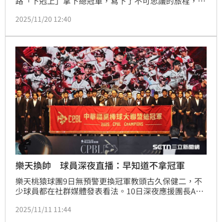
路「下剋上」拿下總冠軍，寫下了不可思議的旅程，隊
長林立和陣中精神領袖林泓育在場上、場下帶領團隊，
2025/11/20 12:40
用坦然的心態面對例行賽，在季後賽更高喊是「來玩
的」，用輕鬆的心態一路拿下冠軍，讓樂天桃猿成為了
今年中職賽季的最大黑馬。
樂天換帥 球員深夜直播：早知道不拿冠軍
樂天桃猿球團9日無預警更換冠軍教頭古久保健二，不
少球員都在社群媒體發表看法。10日深夜應援團長ABY
在IG開直播，不少球員加入後也暢談這次換帥風波，隊
2025/11/11 11:44
長林立還開玩笑代替古久保發言，表示「早知道不要拿
冠軍了」，球隊「精神領袖」林泓育也附和「沒拿冠軍