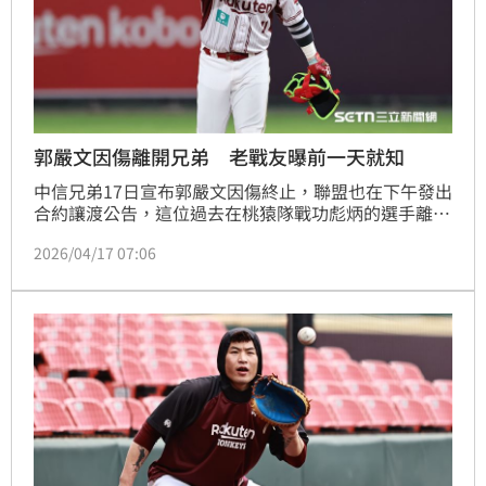
郭嚴文因傷離開兄弟 老戰友曝前一天就知
中信兄弟17日宣布郭嚴文因傷終止，聯盟也在下午發出
合約讓渡公告，這位過去在桃猿隊戰功彪炳的選手離開
所屬球隊，總教練曾豪駒和多年戰友林泓育都談到他，
2026/04/17 07:06
前者表示可惜也期盼他或許可以再回到球場，後者則是
說不管郭嚴文做什麼決定都支持。