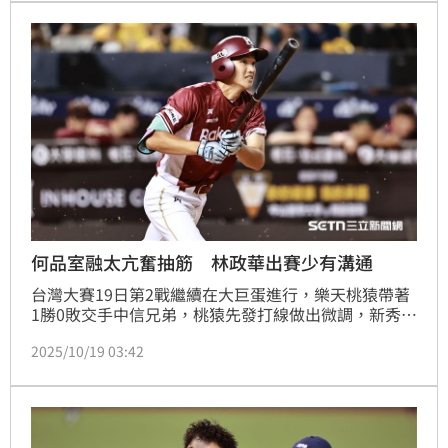
何品室融太亢奮抽筋 林政華出賽少有溝通
台灣大賽19日第2戰繼續在大巨蛋進行，樂天桃猿帶著
1勝0敗交手中信兄弟，桃猿先發打線做出微調，新秀何
品室融前役6局下就被換下場，總教練古久保健二笑說
2025/10/19 03:42
「因為太亢奮腳抽筋」，有腰傷的林泓育狀況有比較
好，但是否能比賽仍需觀察，林政華季後賽上場機會較
少，古久保健二說明考量。