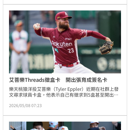
艾菩樂Threads徵盒卡 開出張育成簽名卡
樂天桃猿洋投艾菩樂（Tyler Eppler）近期在社群上發
文尋求球員卡盒，他表示自己有徵求到5盒甚至開出張
育成簽名卡，同時他也比較台、美的球員卡差異。至於
2026/05/08 07:23
近期開始在社群Threads上發文的艾菩樂，也透露其實
是隊友推薦才開始使用。