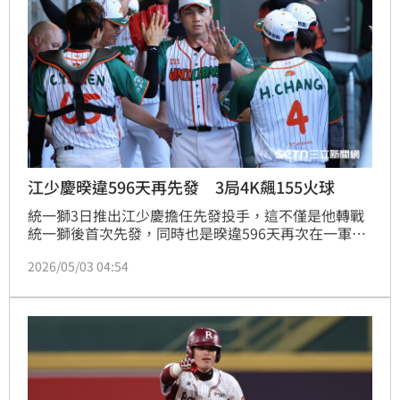
江少慶暌違596天再先發 3局4K飆155火球
統一獅3日推出江少慶擔任先發投手，這不僅是他轉戰
統一獅後首次先發，同時也是暌違596天再次在一軍先
發，此役他用了54球主投3局被敲1安，有2保送4次三
2026/05/03 04:54
振失1分非責失分，最快球速達到155公里，順利完成
個人復出首戰任務。