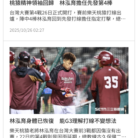
桃猿精神領袖回歸 林泓育擔任先發第4棒
台灣大賽第4戰26日正式開打，賽前樂天桃猿打線出
爐，陣中4棒林泓育回到先發打線擔任指定打擊，總教
練古久保健二也說目前恢復狀況已經差不多了。
2025/10/26 02:27
林泓育身體已恢復 能G3理解打線不變想法
樂天桃猿老將林泓育在台灣大賽前3戰都因傷沒有出
賽，22日的第4戰則是因雨延期，總教練古久保健二也