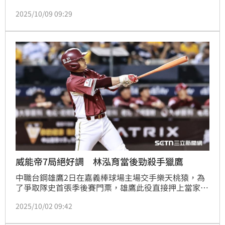
息室的精神領袖，在場上也是不可或缺的一員。對於今
2025/10/09 09:29
年團隊的表現，林泓育認為算是自己的預期內，但最重
要的是大家都很努力，也給團隊打了100分的分數。
威能帝7局絕好調 林泓育當後勁殺手獵鷹
中職台鋼雄鷹2日在嘉義棒球場主場交手樂天桃猿，為
了爭取隊史首張季後賽門票，雄鷹此役直接押上當家洋
投後勁，無奈今天桃猿林泓育扮演「後勁殺手」不僅開
2025/10/02 09:42
轟還繳出單場3安猛打賞，加上王牌洋投威能帝先發7局
僅被敲出1安的完全壓制，雄鷹雖然在9下追回2分，但