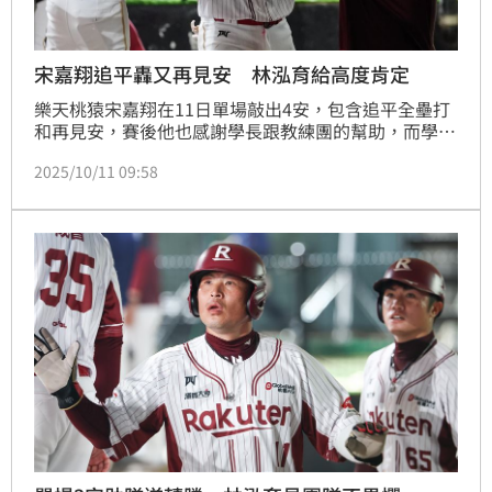
宋嘉翔追平轟又再見安 林泓育給高度肯定
樂天桃猿宋嘉翔在11日單場敲出4安，包含追平全壘打
和再見安，賽後他也感謝學長跟教練團的幫助，而學長
林泓育則是直接稱讚他發揮出色，認為這場比賽可以拿
2025/10/11 09:58
下勝利完全是贏在宋嘉翔。