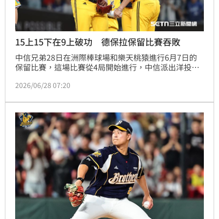
15上15下在9上破功 德保拉保留比賽吞敗
中信兄弟28日在洲際棒球場和樂天桃猿進行6月7日的
保留比賽，這場比賽從4局開始進行，中信派出洋投德
保拉主投，他在9局上被代打的林泓育敲安破蛋，終場
2026/06/28 07:20
樂天桃猿2：0拿下完封勝。