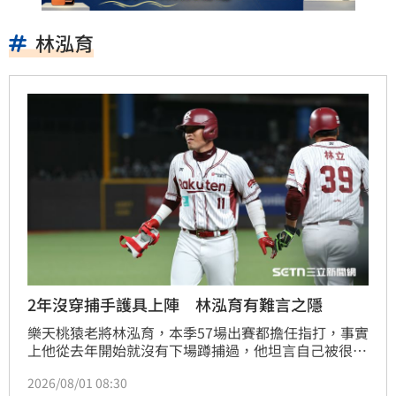
林泓育
2年沒穿捕手護具上陣 林泓育有難言之隱
樂天桃猿老將林泓育，本季57場出賽都擔任指打，事實
上他從去年開始就沒有下場蹲捕過，他坦言自己被很多
人問過相同問題，但他直言，以長期比賽來看，若一週
2026/08/01 08:30
只能蹲1場對球隊效益並不大，倒不如把機會留給培養