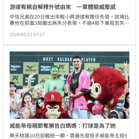
游竣宥親自解釋外號由來 一軍體驗威壓感
中信兄弟在20日推出年輕小將游竣宥擔任先發，該場比
賽他在前面3局繳出無失分表現，不過4局下單局丟失4
分退場，對此他表示一、二軍打者對付起來的「攻擊策
2026/05/22 07:27
略」感受大不同，而日前被翻出的昔日外號「輔大周興
哲」本人也親自解釋，更回應和當天開球嘉賓龍鬚糖小
哥撞臉一說。
威能帝母親節奪勝告白媽媽：打球是為了她
樂天桃猿10日迎戰統一獅，靠著先發投手威能帝主投6