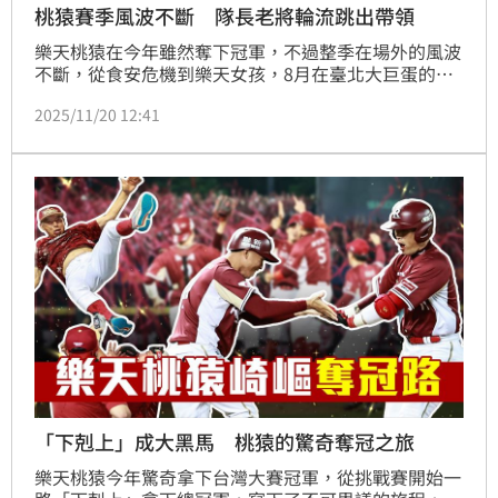
桃猿賽季風波不斷 隊長老將輪流跳出帶領
樂天桃猿在今年雖然奪下冠軍，不過整季在場外的風波
不斷，從食安危機到樂天女孩，8月在臺北大巨蛋的賽
事也爆發贈票的消息，另外球團訓練設備也爆出跟高中
2025/11/20 12:41
學校借用，對此在季中精神領袖林泓育更是向球迷喊
話，希望球迷們不要放棄球隊。
「下剋上」成大黑馬 桃猿的驚奇奪冠之旅
樂天桃猿今年驚奇拿下台灣大賽冠軍，從挑戰賽開始一