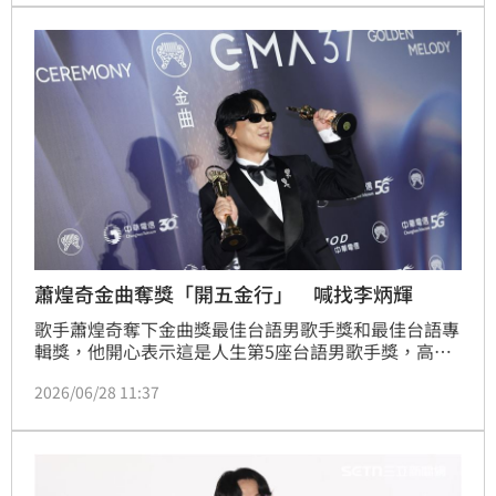
蕭煌奇金曲奪獎「開五金行」 喊找李炳輝
歌手蕭煌奇奪下金曲獎最佳台語男歌手獎和最佳台語專
輯獎，他開心表示這是人生第5座台語男歌手獎，高喊
「五金行開張！」也透過找李炳輝一起錄製專輯傳達傳
2026/06/28 11:37
承和助人的心意。