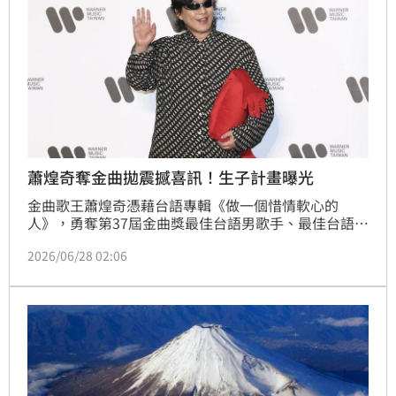
蕭煌奇奪金曲拋震撼喜訊！生子計畫曝光
金曲歌王蕭煌奇憑藉台語專輯《做一個惜情軟心的
人》，勇奪第37屆金曲獎最佳台語男歌手、最佳台語專
輯兩項大獎，累積5座台語歌王、4座最佳台語專輯紀
2026/06/28 02:06
錄。出席慶功宴時，他不僅分享得獎心情，更首度透露
明年將補辦婚宴，至於何時升格當爸爸，他則笑說：
「要看老婆有沒有同意。」