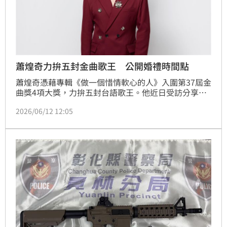
蕭煌奇力拚五封金曲歌王 公開婚禮時間點
蕭煌奇憑藉專輯《做一個惜情軟心的人》入圍第37屆金
曲獎4項大獎，力拚五封台語歌王。他近日受訪分享入
圍心情，謙虛表示「評審對我比較照顧，喜歡我寫的
2026/06/12 12:05
歌」；至於是否對於獎座有得失心，他幽默笑說：「不
會說不想拿，這樣太驕傲了。人家如果要給我們，還是
要開心迎接第5座。」