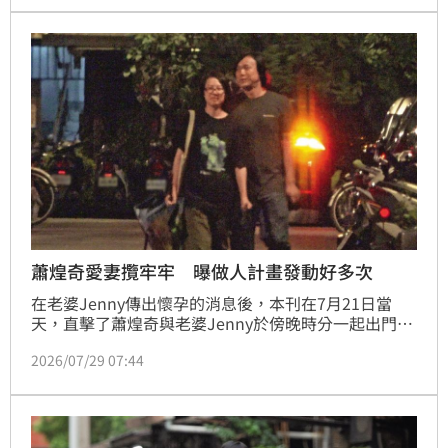
被當成「阿公」對待。
蕭煌奇愛妻攬牢牢 曝做人計畫發動好多次
在老婆Jenny傳出懷孕的消息後，本刊在7月21日當
天，直擊了蕭煌奇與老婆Jenny於傍晚時分一起出門，
只見Jenny穿著黑色寬鬆上衣，尚且看不出來孕肚。
2026/07/29 07:44