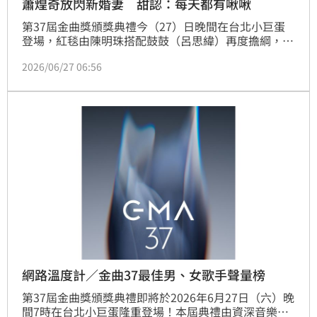
蕭煌奇放閃新婚妻 甜認：每天都有啾啾
第37屆金曲獎頒獎典禮今（27）日晚間在台北小巨蛋
登場，紅毯由陳明珠搭配鼓鼓（呂思緯）再度擔綱，典
禮則由A-Lin獨挑大樑接下主持棒。蕭煌奇以專輯《做
2026/06/27 06:56
一個惜情軟心的人》強勢入圍4項大獎，力拚五封台語
歌王，稍早現身紅毯，深V西裝小露性感，搭配要價
2800萬元的配件，全身行頭近3200萬元。
網路溫度計／金曲37最佳男、女歌手聲量榜
第37屆金曲獎頒獎典禮即將於2026年6月27日（六）晚
間7時在台北小巨蛋隆重登場！本屆典禮由資深音樂人