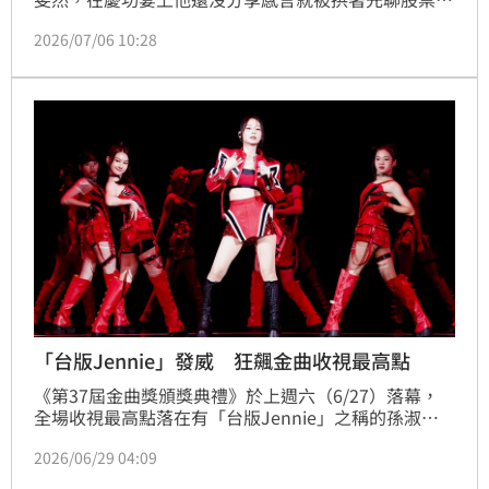
經，當晚他分析散熱三雄之一「奇鋐」已跌到谷底，建
2026/07/06 10:28
議大家週一進場，1週後該檔果真爆漲。蕭煌奇成為大
家心中的股神之餘，也分享瞬間蒸發千萬元的慘痛經
驗，要大家絕對不要貪心。
「台版Jennie」發威 狂飆金曲收視最高點
《第37屆金曲獎頒獎典禮》於上週六（6/27）落幕，
全場收視最高點落在有「台版Jennie」之稱的孫淑
媚，演唱〈秘密情人〉、〈媽媽你無對我講〉、
2026/06/29 04:09
〈Catch Me〉組曲，收視達4.36，吸引92萬9千人收
看。