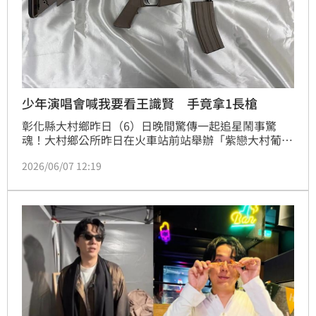
少年演唱會喊我要看王識賢 手竟拿1長槍
彰化縣大村鄉昨日（6）日晚間驚傳一起追星鬧事驚
魂！大村鄉公所昨日在火車站前站舉辦「紫戀大村葡萄
季」文化活動，現場熱鬧非凡，更重磅邀請到知名本土
2026/06/07 12:19
巨星王識賢、金曲歌王蕭煌奇及鄺澤東等人到場熱力開
唱。未料，演唱會進行到一半，一名年僅 16、17 歲的
未成年少年，疑似酒後情緒失控，竟然手持一把玩具槍
在現場瘋狂大喊「我要見王識賢！」並試圖硬闖會場。
所幸現場工作人員機警，在第一時間合力將人壓制，才
未讓衝突擴大