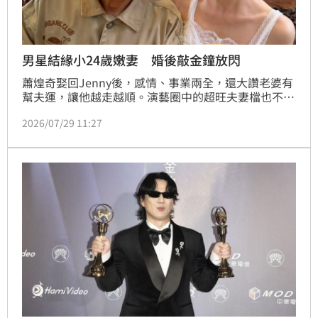
男星結緣小24歲嫩妻 婚後敲金鐘放閃
蕭煌奇娶回Jenny後，感情、事業兩全，還大讚老婆有
幫夫運，讓他越走越順。演藝圈中的超旺夫妻檔也不
少，包括黃冠智與鄭毓萱（小綠）、許效舜與老婆小
2026/07/29 11:27
鐵，以及坤達與柯佳嬿，都是具代表性的夫妻檔。