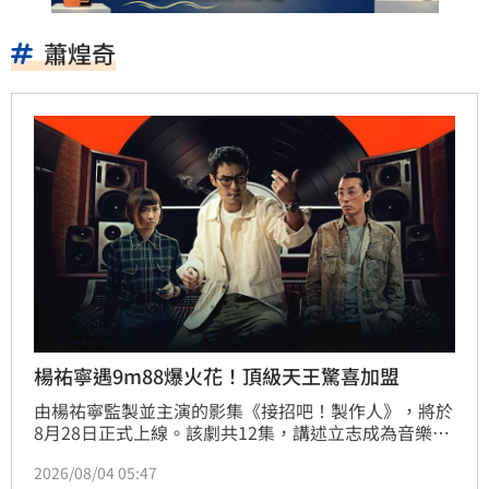
蕭煌奇
楊祐寧遇9m88爆火花！頂級天王驚喜加盟
由楊祐寧監製並主演的影集《接招吧！製作人》，將於
8月28日正式上線。該劇共12集，講述立志成為音樂創
作者的廖苗君，在擔任王牌製作人吳培祖助理過程中，
2026/08/04 05:47
兩人從衝突不斷到建立深厚羈絆，攜手挑戰稱霸台灣華