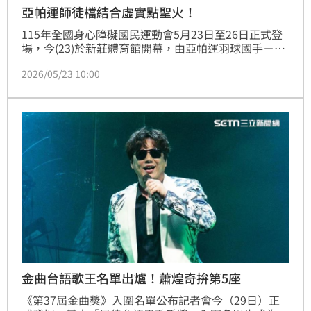
亞帕運師徒檔結合虛實點聖火！
115年全國身心障礙國民運動會5月23日至26日正式登
場，今(23)於新莊體育館開幕，由亞帕運羽球國手－吳
于嫣、帕拉羽球教練－鄭竣逸兩人搭配虛擬動畫，手持
2026/05/23 10:00
實體火炬登場點燃聖火，為115全障運開幕典禮打造全
新視覺饗宴，競賽期間有來自全國超過5,000名選手及
隊職員到新北作客，精心設計的開幕演出更以「溫暖關
懷、平等共融」帶出全障運的核心精神「突破限制、挑
戰自我、彼此支持」。
金曲台語歌王名單出爐！蕭煌奇拚第5座
《第37屆金曲獎》入圍名單公布記者會今（29日）正