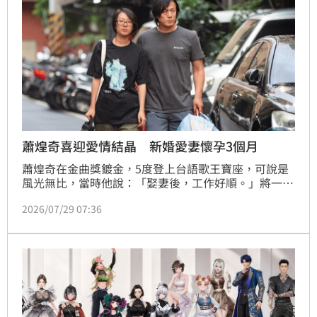
蕭煌奇喜迎愛情結晶 新婚愛妻懷孕3個月
蕭煌奇在金曲獎鍍金，5度登上台語歌王寶座，可說是
風光無比，當時他說：「娶妻後，工作好順。」將一切
功勞都歸功於老婆Jenny Chen陳琪臻的超級幫夫運，
2026/07/29 07:36
如今，本刊接獲線報，指Jenny已懷孕近3個月，對將
滿50歲的蕭煌奇而言，可說是雙喜臨門。