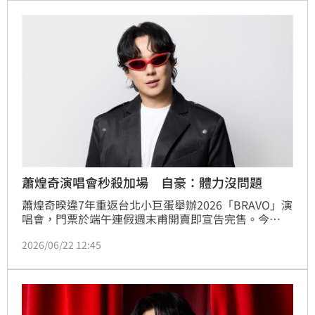
CJ MiT、蕭煌奇以及周自從，認為都有機會在今年金曲
獎脫穎而出。
蕭煌奇演唱會秒殺加場 自豪：體力沒問題
蕭煌奇暌違7年重返台北小巨蛋舉辦2026「BRAVO」演
唱會，門票於端午連假週末甫開賣即宣告完售。今
（22）日正式宣布加場好消息，演出將於9月18日加開
2026/06/22 12:45
一場，加上原訂的9月19日場次，蕭煌奇將在小巨蛋一
連開唱兩天，用演出回饋所有支持的歌迷。