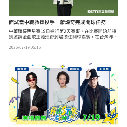
面試當中職救援投手 蕭煌奇完成開球任務
中華職棒明星賽19日進行第2天賽事，在比賽開始前特
別邀請金曲歌王蕭煌奇到場擔任開球嘉賓，在台灣隊訓
練員高挺耀協助之下，他順利朝向本壘板方向完成開球
2026/07/19 05:16
任務。