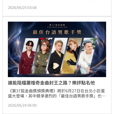
黃韻玲坐鎮、挑起評審團主席重任，並由金曲歌后A-
2026/06/25 03:08
Lin首度驚喜接下主持棒，帶領樂迷見證167件頂尖作品
激烈角逐27項大獎的榮耀時刻。
誰能阻檔蕭煌奇金曲封王之路？樂評點名他
《第37屆金曲獎頒獎典禮》將於6月27日在台北小巨蛋
盛大登場，其中競爭激烈的「最佳台語男歌手獎」也成
為外界熱議焦點。三立新聞網特別邀請有「金曲仙姑」
2026/06/24 06:00
之稱的樂評人Eric（洪宥鈞），以及Podcast《閒聊
派》主持人派克分析入圍名單。兩位樂評人分別點名