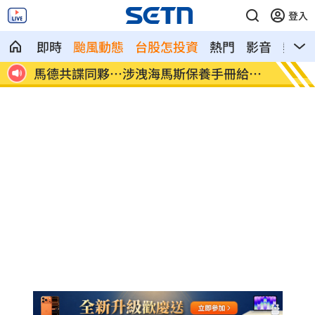
登入
即時
颱風動態
台股怎投資
熱門
影音
熱搜
給中
世紀民生*拼圖式併購奏效 海外成長升溫
白海豚