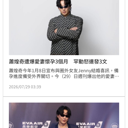
蕭煌奇遭爆愛妻懷孕3個月 罕動怒連發3文
蕭煌奇今年1月8日宣布與圈外女友Jenny結婚喜訊，備
孕進度備受外界關切。今（29）日週刊爆出他的愛妻已
懷孕3個月，不過經紀人及唱片公司華納音樂都否認，
2026/07/29 03:39
他也透過私人臉書及粉絲專頁闢謠「我也想要有小孩、
但的確是沒有」、「沒事不要來亂，沒有就是沒有」。
稍早他再發聲，對於不實謠言相當無奈。