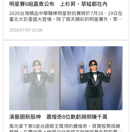
明星賽6組嘉賓公布 上杉昇、草蜢都在內
2026台灣精品中華職棒明星對抗賽將於7月18、19日在
臺北大巨蛋盛大登場，除了兩天精彩的明星賽外，眾所
矚目的賽後演唱會也將熱力登場。今年明星賽邀請六組
2026/07/07 02:08
橫跨不同世代、不同音樂風格的重量級歌手輪番獻唱，
從流行創作、R&B、經典唱跳到搖滾金曲，陪伴球迷一
起享受結合棒球、音樂與娛樂的夏日盛典。
演藝圈新股神 蕭煌奇8位數虧損倒賺千萬
風光拿下第5座台語歌王獎項的蕭煌奇，買賣股票成績
斐然，在慶功宴上他還沒分享感言就被拱著先聊股票