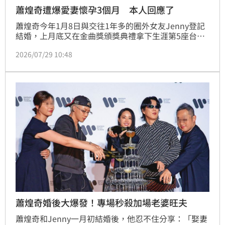
蕭煌奇遭爆愛妻懷孕3個月 本人回應了
蕭煌奇今年1月8日與交往1年多的圈外女友Jenny登記
結婚，上月底又在金曲獎頒獎典禮拿下生涯第5座台語
歌王，9月將登場的「BRAVO」台北小巨蛋演唱會門票
2026/07/29 10:48
日前開賣更火速秒殺、宣布加場，可說是喜事連連。沒
想到如今再傳喜上加喜，週刊報導Jenny已懷孕3個
月，即將迎來新生命，對此蕭煌奇所屬華納音樂也回應
了。
蕭煌奇婚後大爆發！專場秒殺加場老婆旺夫
蕭煌奇和Jenny一月初結婚後，他忍不住分享：「娶妻