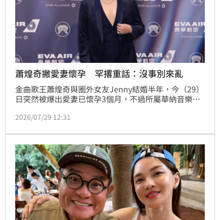
蕭煌奇撇愛妻懷孕 罕撂重話：沒事別來亂
金曲歌王蕭煌奇與圈外女友Jenny結婚半年，今（29）
日突然被爆出愛妻已懷孕3個月，不過所屬華納音樂隨
即否認：「煌奇老師的太太沒有懷孕，謝謝大家的關心
2026/07/29 12:31
唷。」蕭煌奇稍早也親自透過社群平台發聲，坦言自己
也想要有小孩，但目前「的確是沒有」，二度澄清外界
傳聞。