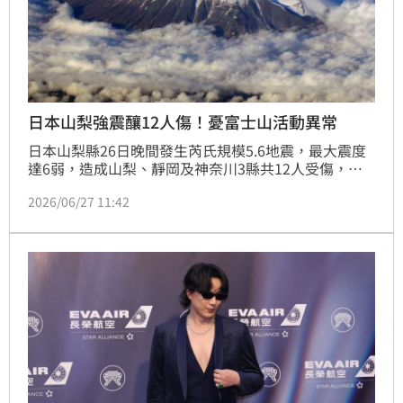
日本山梨強震釀12人傷！憂富士山活動異常
日本山梨縣26日晚間發生芮氏規模5.6地震，最大震度
達6弱，造成山梨、靜岡及神奈川3縣共12人受傷，所
幸均為輕傷。日本氣象廳提醒，未來1週仍須留意餘
2026/06/27 11:42
震，尤其未來2至3天內，不排除再發生最大震度6弱的
地震。至於這次地震是否與富士山火山活動有關，專家
也給出解答。