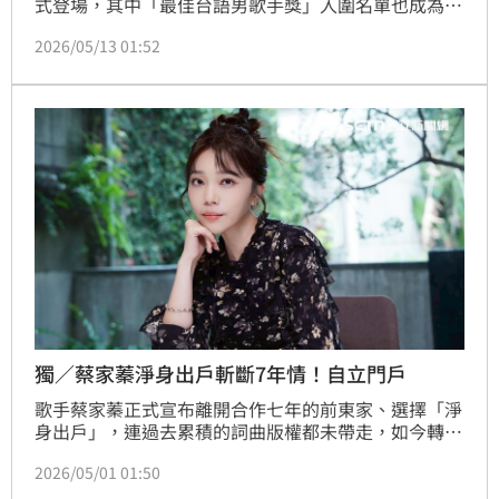
式登場，其中「最佳台語男歌手獎」入圍名單也成為外
界關注焦點。今年入圍歌手包括蕭煌奇、吳永吉、曾瑋
2026/05/13 01:52
中、周自從以及CJ MiT，名單橫跨資深實力派與新生代
創作者，也讓今年台語歌王之爭格外激烈。
獨／蔡家蓁淨身出戶斬斷7年情！自立門戶
歌手蔡家蓁正式宣布離開合作七年的前東家、選擇「淨
身出戶」，連過去累積的詞曲版權都未帶走，如今轉而
成立個人工作室、自己當老闆重新出發。她坦言初期相
2026/05/01 01:50
當迷惘，但也因為這個決定，讓她擁有更多創作與音樂
上的自由空間。