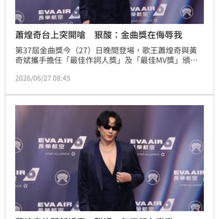
蕭煌奇台上突開嗆 狠酸：金曲獎在侮辱我
第37屆金曲獎今（27）日晚間登場，歌王蕭煌奇與黃
奇斌攜手擔任「最佳作詞人獎」及「最佳MV獎」頒獎
人。兩人一上台就火力全開，蕭煌奇更接連拋出地獄
2026/06/27 08:45
哏，把典禮現場變成脫口秀，一句「找我來頒最佳MV
獎，是在侮辱我的視力」瞬間讓全場笑成一片。