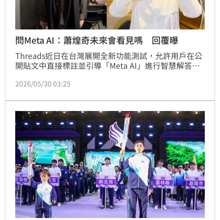
問Meta AI：蕭煌奇未來會看見嗎 回覆曝
Threads近日在台灣展開全新功能測試，允許用戶在公
開貼文中直接標註並引導「Meta AI」進行智慧解答。
這項新功能才剛上線，隨即在網路上引發不少令人意想
2026/05/30 03:25
不到的爆笑話題。昨晚（29日）更是出現「蕭煌奇未來
會看得見嗎？」的提問，原本以為是哪個網友在開地獄
哏，第一時間引來許多網友不滿，不料，當眾人點開該
則Threads貼文的發文頭像時，才驚覺這名大膽的提問
者竟然就是歌手蕭煌奇本尊，讓全網風向大轉。