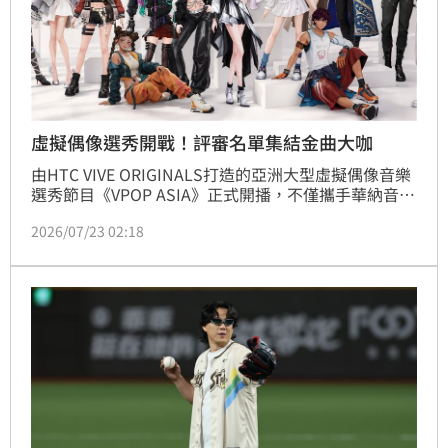
虛擬偶像選秀開戰！評審名單集結金曲大咖
由HTC VIVE ORIGINALS打造的亞洲大型虛擬偶像音樂
選秀節目《VPOP ASIA》正式開播，不僅攜手華納音樂
推動全球發行，更找來蕭煌奇、戴愛玲、ØZI、Marz23
2026/07/23 02:18
等重量級歌手擔任評審。四人一致盛讚15位虛擬練習生
的歌唱實力與情感表現，認為虛擬形象並未削弱音樂感
染力，反而為華語流行音樂開啟全新可能。