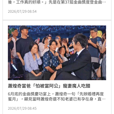
後，工作真的好順。」先是在第37屆金曲獎度登金曲台
語歌王，就連9月中旬在台北小巨蛋舉辦的「BRAVO」
2026/07/29 08:54
演唱會，首場秒殺後還加開第二場，他說：「我真的沒
想過我小巨蛋會秒殺，因為前兩次在小巨蛋開唱，賣票
賣得很辛苦，我想除了老婆幫夫之外，我自己也很努
力。」
蕭煌奇當爸「怕被當阿公」寵妻魔人吃醋
6月底的金曲獎慶功宴上，蕭煌奇一句「先辦婚禮再度
蜜月」，顯見當時蕭煌奇還不知老婆已有孕在身，直到
近期，Jenny告知他成功懷孕的喜訊，蕭煌奇才有了要
2026/07/29 08:45
為人父的喜悅與感動。此外，他到了50歲才當爸，不但
要擔心體力能否負荷照顧小孩，未來送小孩上學，很怕