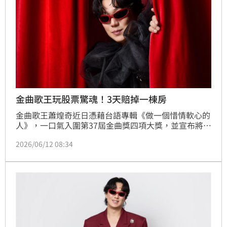
金曲歌王玩股票驚魂！3天賠掉一棟房
金曲歌王蕭煌奇近日憑藉台語專輯《做一個惜情軟心的
人》，一口氣入圍第37屆金曲獎四項大獎，並宣布將於
9月重返台北小巨蛋開唱，可說是事業雙喜臨門。不過
2026/06/12 08:34
比起音樂成績，更讓外界驚訝的是他私下竟是股市投資
高手，砸下8位數資金投入股市，還自曝曾在短短3天內
賠掉一棟房子的價值，投資經歷相當驚險。