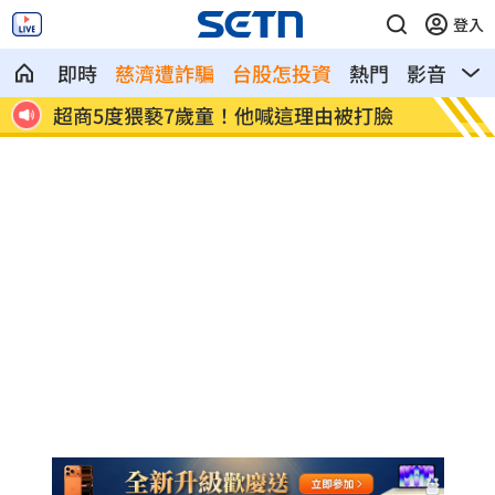
登入
即時
慈濟遭詐騙
台股怎投資
熱門
影音
熱
臉
Apple Watch大改款？蘋果評估無螢幕手
這大廠
環
元