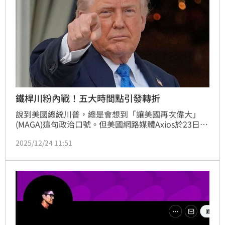
鐵桿川粉內戰！五大時間點引發轉折
說到美國總統川普，總是會想到「讓美國再次偉大」
(MAGA)這句政治口號。但美國網路媒體Axios於23日刊
出分析文章，指出隨著川普受到兩任任期的限制，
2025/12/24 11:51
MAGA陣營掀起內部派系鬥爭，爭奪未來運動的主導
權，激烈程度堪稱「內戰」。MAGA陣營過去一年走向
分裂，可是歷經五個轉折點，最早在川普回鍋白宮之
前、去年耶誕節的Ｈ-1B工作簽證爭論，就初見苗頭。