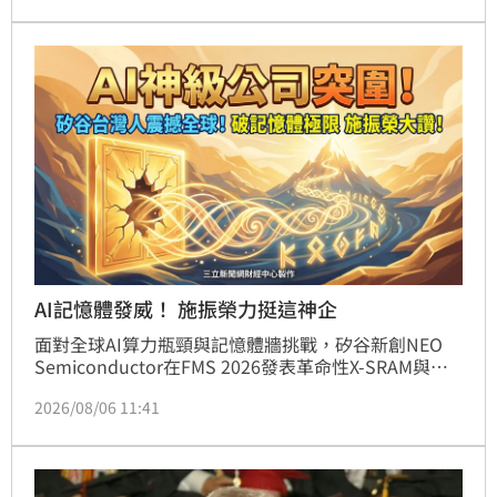
AI記憶體發威！ 施振榮力挺這神企
面對全球AI算力瓶頸與記憶體牆挑戰，矽谷新創NEO 
Semiconductor在FMS 2026發表革命性X-SRAM與
NEO.AI平台。該技術不僅將記憶體密度提升至傳統
2026/08/06 11:41
SRAM的5倍，更可望降低HBM存取功耗達50%至
80%，有效解決先進製程微縮極限。創辦人許富菖指
出，透過整合3D X-DRAM，此架構能大幅擴展AI晶片內
建容量。宏碁創辦人施振榮對此高度肯定，認為這項技