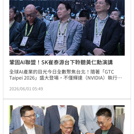
鞏固AI聯盟！SK崔泰源台下聆聽黃仁勳演講
全球AI產業的目光今日全數聚焦台北！隨著「GTC 
Taipei 2026」盛大登場，不僅輝達（NVIDIA）執行長
黃仁勳的技術藍圖引發震撼，南韓SK集團會長崔泰源
2026/06/01 05:49
更親自率領集團高層跨海現身。崔泰源此行不僅是為了
聽取黃仁勳的主題演講，更顯示SK集團意圖將與
NVIDIA「單一團隊（Single Team）」的夥伴關係從單
純的供需，正式升級為共同定義AI架構的戰略盟友。