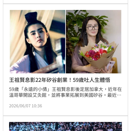
者時薪高達6,000美元（約新台幣19萬元），全天候陪
伴費用甚至可達2.3萬美元（約新台幣73萬元）
王祖賢息影22年矽谷創業！59歲吐人生體悟
59歲「永遠的小倩」王祖賢息影後定居加拿大，近年在
溫哥華開設艾灸館，並將事業拓展到美國矽谷。最近她
受訪，談到淡出演藝圈，到現在當創班人的原因，直言
2026/06/07 10:36
一切的是「緣分」，並分享人生體悟。