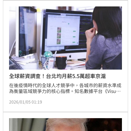
仁勳受訪時態度相當坦然，直言：「想課什麼稅就課
吧，我完全沒問題。」
全球薪資調查！台北均月薪5.5萬超車京滬
在後疫情時代的全球人才競爭中，各城市的薪資水準成
為衡量區域競爭力的核心指標。知名數據平台《Visual 
Capitalist》近日發布 2025 年度全球主要城市平均月薪
2026/01/05 01:19
排名，報告顯示，台北以 1,749 美元（約新台幣 5.5 萬
元）的成績，在兩岸三地的薪資版圖中展現出韌性，不
僅壓倒上海與北京，也反映了台灣近年在科技與高端服
務業帶動下的薪資結構轉變。