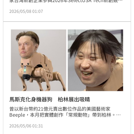
家台灣新創企業參與2026年SelectUSA Tech新創競
賽，取得一金、三銀、一銅全球最佳成績。 團隊於美
2026/05/08 01:07
西時間5月6日來到舊金山，鏈結矽谷灣區新創生態重
鎮，針對健康、生醫、能源與國防科技，以及人工智慧
應用領域進行交流，深化臺美產業研發及應用合作。
馬斯克化身機器狗 柏林展出吸睛
曾以新台幣約21億元賣出數位作品的美國藝術家
Beeple，本月把實體創作「常規動物」帶到柏林。作
品將馬斯克、祖克柏等科技巨頭化身機器狗，憑強烈視
2026/05/06 01:31
覺效果在社群媒體爆紅。Beeple接受中央社訪問表
示，希望透過作品呈現演算法正改變人們觀看世界的方