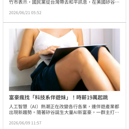
竹市表示，國民黨從台灣帶去和平訊息，在美國矽谷得
到全力支持與迴響，新竹市必須團結一致，讓代表民意
2026/06/21 05:52
的在野領導人連任，如果「桃竹竹苗全壘打、大滿
貫」，就能穩住護國神山。
富豪瘋找「科技系伴遊妹」！時薪19萬起跳
人工智慧（AI）熱潮正在改變各行各業，連伴遊產業都
出現新趨勢。隨著矽谷誕生大量AI新富豪，一群主打能
暢談GPU、人工智慧、加密貨幣與人類未來發展的「知
2026/06/09 11:57
識型伴遊」（nerd-first escorts）迅速崛起，一些從業