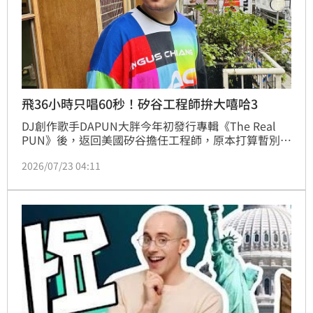
飛36小時只唱60秒！矽谷工程師拚大嘻哈3
DJ創作歌手DAPUN大胖今年初發行專輯《The Real 
PUN》後，返回美國矽谷擔任工程師，原本打算暫別歌
壇，沒想到卻因報名《大嘻哈時代3》海選意外入選，
2026/07/23 04:11
讓他展開一趟瘋狂旅程。他利用沒有特休的週末，飛越
太平洋往返36小時，只為站上舞台完成60秒演出，笑
說：「真的不會留遺憾！」