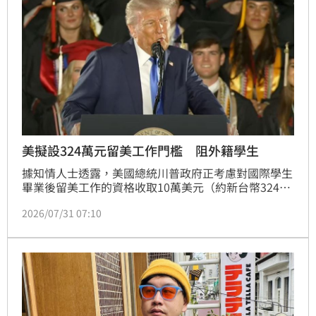
術突破將為台灣及全球半導體產業注入強勁動能，不僅
打破算力極限，更將推動供應鏈全面升級，鞏固台灣在
全球AI關鍵地位，為未來AI發展提供極具擴充性的核心
解決方案。
美擬設324萬元留美工作門檻 阻外籍學生
據知情人士透露，美國總統川普政府正考慮對國際學生
畢業後留美工作的資格收取10萬美元（約新台幣324萬
元）費用，此舉將大幅降低外國學生赴美留學的意願。
2026/07/31 07:10