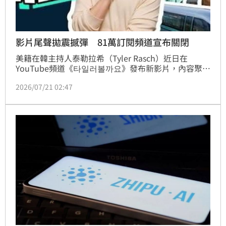
影片尾聲拋震撼彈 81萬訂閱頻道宣布關閉
美籍在韓主持人泰勒拉希（Tyler Rasch）近日在
YouTube頻道《타일러볼까요》發布新影片，內容聚焦
於矽谷投資人Peter Thiel及其非公開聚會
2026/07/21 02:47
「Dialogue」所涉及的資料外洩事件，不過，令大家
意外的是，泰勒在影片尾聲突然宣布頻道即將結束的消
息。林品妤