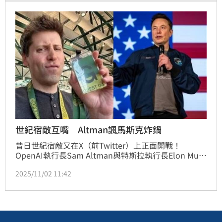
聚，形成以舊金山與矽谷為雙軸的全球AI首都圈。
世紀宿敵互嘴 Altman諷馬斯克炸鍋
昔日世紀宿敵又在X（前Twitter）上正面開戰！
OpenAI執行長Sam Altman與特斯拉執行長Elon Musk
多年來恩怨未解，這回再度隔空互懟，從一封「等特斯
2025/11/02 11:42
拉車等了7.5年」的抱怨信開打，到「你偷了非營利組
織」的重砲指控，整場嘴戰火力全開，堪稱科技圈的
《基督山恩仇記》續集。吃瓜網友笑稱這是「矽谷最貴
的八點檔」，紛紛拿著爆米花與板凳圍觀兩大科技巨頭
互嗆，像極了中二生爭氣的嘴上角力，真是荒謬又精