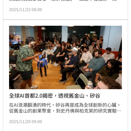
在一位二代接任策略長後，大膽導入黃仁勳的管理心
2025/11/22 08:00
法。他打破階級，讓基層聲音直達決策核心，員工不再
只是螺絲釘，而是有主人翁意識的「小CEO」。
全球AI首都2.0揭密，透視舊金山、矽谷
在AI浪潮翻湧的時代，矽谷再度成為全球創新的心臟。
從舊金山的創業聚會，到史丹佛與柏克萊的研究實驗
室，《遠見》越洋直擊，一場以人工智慧為核心的科技
2025/11/20 09:00
革命悄然成形。這裡不僅是OpenAI的誕生地，更是生
成式AI與實體AI並進的舞台，吸引全球資金與人才匯