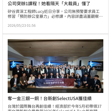
公司突辦1課程！她看隔天「大裁員」懂了
矽谷資深工程師Lucy近日分享，公司無預警要求員工
修習「預防辦公室暴力」必修課，內容詳盡涵蓋觀察同
事暴力傾向及遭遇攻擊時的生存三步驟：跑、躲、鬥。
2026/05/23 01:56
令人驚訝的是，課程結束隔天公司便爆發大規模裁員，
讓她感嘆這是「細思極恐的裁員徵兆」。此類預防課程
旨在避免遭裁員者產生過激報復行為。貼文引發熱議，
許多網友表示矽谷企業近期頻傳類似安排，反映出科技
業景氣寒冬下的職場安全隱憂。
奪一金三銀一銅！台新創SelectUSA獲佳績
台灣於國際舞台再創佳績！經濟部於今年5月初帶領37