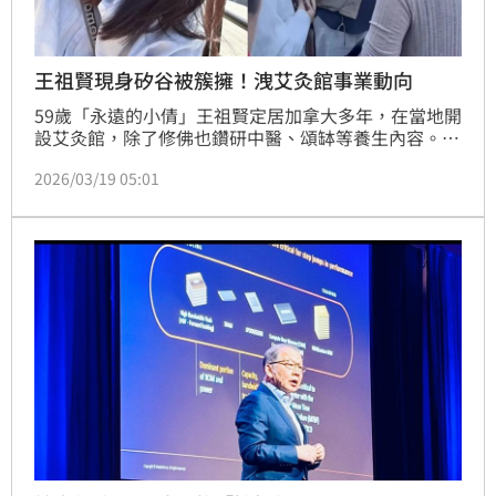
王祖賢現身矽谷被簇擁！洩艾灸館事業動向
59歲「永遠的小倩」王祖賢定居加拿大多年，在當地開
設艾灸館，除了修佛也鑽研中醫、頌缽等養生內容。近
日她到矽谷，參加中醫活動，擔任宣傳大使，一現身就
2026/03/19 05:01
被粉絲簇擁，她也和大家透露自己的事業新動向。