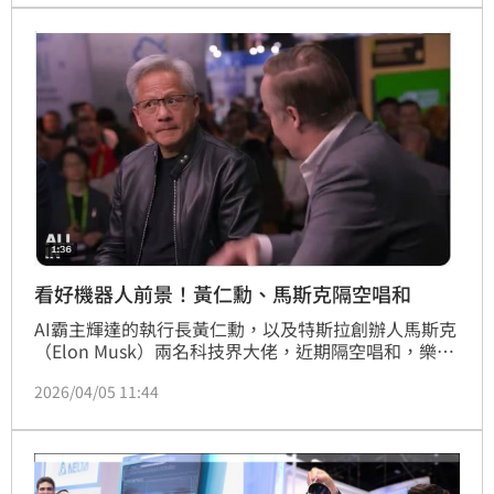
式。
看好機器人前景！黃仁勳、馬斯克隔空唱和
AI霸主輝達的執行長黃仁勳，以及特斯拉創辦人馬斯克
（Elon Musk）兩名科技界大佬，近期隔空唱和，樂觀
看待機器人產業前景。馬斯克今（5）日轉發X平台推
2026/04/05 11:44
文，對於黃仁勳的人類需要機器人補足勞力說法，大表
贊同，直呼「他是對的」（He's right）。