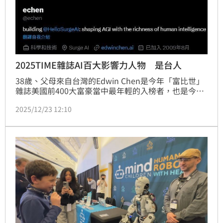
2025TIME雜誌AI百大影響力人物 是台人
38歲、父母來自台灣的Edwin Chen是今年「富比世」
雜誌美國前400大富豪當中最年輕的入榜者，也是今年
時代雜誌的AI領域百大影響力人物。低調的他近來受到
2025/12/23 12:10
媒體關注，離開矽谷大公司後他自掏腰包創辦AI資料標
註公司Surge，身價達180億美元（約新台幣5600億
元）。