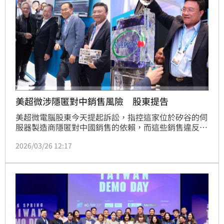
美超微涉隱匿對中銷售風險 股東提告
美超微電腦股東今天提起訴訟，指控這家位於矽谷的伺
服器製造商隱匿對中國銷售的依賴，而這些銷售違反美
國出口法規已構成證券詐欺，一名共同創辦人及另外兩
2026/03/26 12:17
名與公司有關人士因涉走私輝達晶片遭刑事起訴。