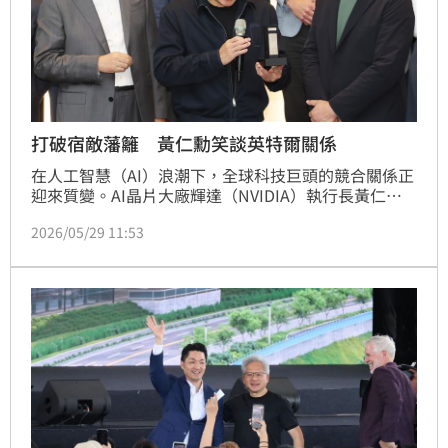
打破宿敵藩籬 黃仁勳笑談英特爾關係
在人工智慧（AI）浪潮下，全球科技巨頭的競合關係正
迎來質變。AI晶片大廠輝達（NVIDIA）執行長黃仁勳
今天說，輝達與英特爾（Intel）及美滿電子
2026/05/29 11:53
（Marvell）有很棒的合作關係，結合彼此生態系聯手
進軍人工智慧個人電腦（AI PC）、資料中心與客製化
晶片市場。