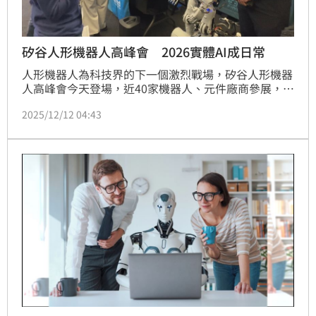
矽谷人形機器人高峰會 2026實體AI成日常
人形機器人為科技界的下一個激烈戰場，矽谷人形機器
人高峰會今天登場，近40家機器人、元件廠商參展，除
家事型機器人，能以人性化方式與人對話的社交型機器
2025/12/12 04:43
人也亮相，宛如實體ChatGPT。美國小學生說，未來若
家中出現機器人，「可能會有些害怕，但最終會習
慣」。