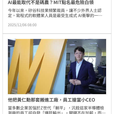
AI最能取代不是碼農？MIT點名最危險白領
今年以來，矽谷科技業頻繁裁員，讓不少外界人士認
定，寫程式的軟體業人員是最受生成式 AI衝擊的一
行。然而，麻省理工學院（MIT） 與橡樹嶺國家實驗室
2025/12/06 08:00
（Oak Ridge National Laboratory）26日最新發布的
一份報告，提出了截然不同的答案。這份報告提出一個
勞動力冰山裡理論，指出AI可替代的行業與影響遠比想
像多！像是金融服務等行業，以及一些特定專業是比矽
谷軟體業人士更危險的領域。
他把黃仁勳那套搬進工廠，員工搶當小CEO
當多數企業苦惱於Z世代「躺平」，汎銓這家半導體檢
測廠的員工卻自發「爆肝輸出」。關鍵不在加薪，而是