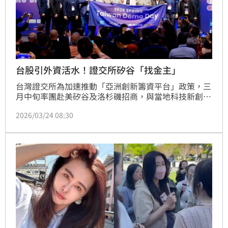
台股引外資活水！證交所矽谷「找金主」
台灣證交所為加速推動「亞洲創新籌資平台」政策，三
月中旬率團赴美矽谷及洛杉磯招商，與當地科技新創、
頂尖創投深度對話。此次行動成功提升臺灣資本市場國
2026/03/24 08:30
際能見度，多家美商新創表達高度興趣，展現臺灣打造
「亞洲那斯達克」的決心。證交所強調，臺灣擁有全球
第七大資本市場、創新板新制，並具備領先的半導體與
電子產業供應鏈優勢，能有效協助美國科技企業對接亞
洲資源。未來將持續深耕矽谷連結，響應「AI新十大建
設」，目標成為亞洲創新籌資中心，吸引更多國際創新
企業來台上市。