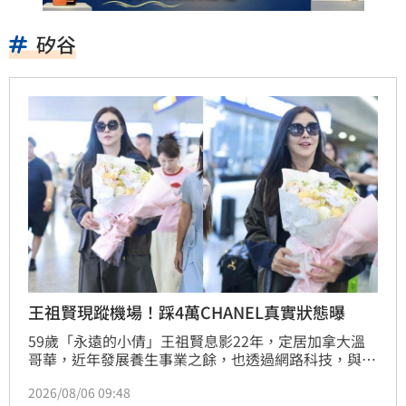
矽谷
王祖賢現蹤機場！踩4萬CHANEL真實狀態曝
59歲「永遠的小倩」王祖賢息影22年，定居加拿大溫
哥華，近年發展養生事業之餘，也透過網路科技，與粉
絲們互動，巨星魅力不減。近日她現身上海機場，在網
2026/08/06 09:48
路上引起討論。