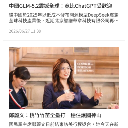
中國GLM-5.2震撼全球！竟比ChatGPT受歡迎
繼中國於2025年以低成本發布開源模型DeepSeek震驚
全球科技產業後，近期北京智譜華章科技有限公司再推
出新模型「GLM-5.2」撼動美國矽谷。矽谷新創公司
2026/06/27 11:39
alphaXiv共同創辦人邁德（Rehaan Ahmad）甚至直
言「美、中之間的差距已經微乎其微」。
鄭麗文：桃竹竹苗全壘打 穩住護國神山
國民黨主席鄭麗文日前結束訪美行程返台，她今天在新