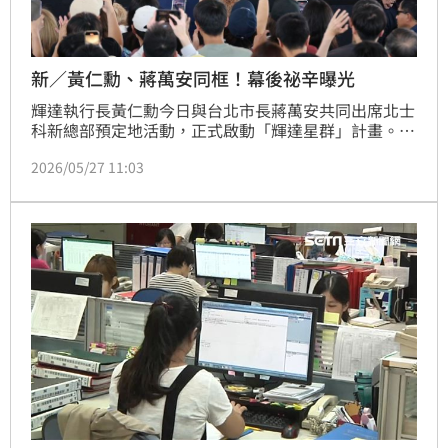
新／黃仁勳、蔣萬安同框！幕後祕辛曝光
輝達執行長黃仁勳今日與台北市長蔣萬安共同出席北士
科新總部預定地活動，正式啟動「輝達星群」計畫。黃
仁勳於員工大會中展現親和力，發送乳液與簽名酒，並
2026/05/27 11:03
揭示新總部的設計理念，強調「透明化」與「去電梯
化」以提升溝通效率。該建築預計於2029至2030年間
完工，將成為輝達全球指標性據點。此舉不僅展現輝達
深耕台灣的決心，更為台北科技產業注入強心針，引發
市場高度關注。